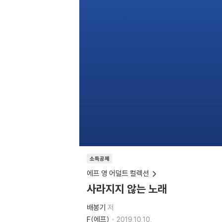
소득공제
에프 영 어덜트 컬렉션
사라지지 않는 노래
배봉기
저
F(에프)
2019.10.10.