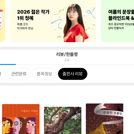
리뷰/한줄평
24
개
관련분류
품목정보
출판사 리뷰