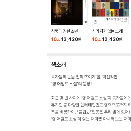
침묵에 갇힌 소년
사라지지 않는 노래
10
12,420
10
12,420
%
%
원
원
책소개
독자들의 눈을 번쩍 뜨이게 할, 혁신적인
‘영 어덜트 소설’의 등장!
최근 몇 년 사이에 ‘영 어덜트 소설’이 독자들
뮤지컬 등 다양한 엔터테인먼트 영역으로까지 확장
즈를 비롯하여, 『플립』, 『잘못은 우리 별에 있어
‘영 어덜트 소설’이 읽는 재미뿐 아니라 보는 재