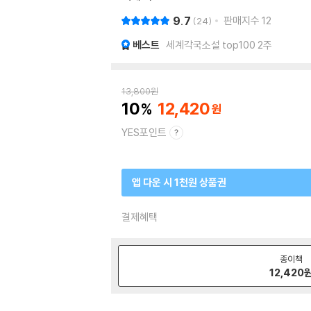
9.7
판매지수
12
24
베스트
세계각국소설 top100 2주
13,800
원
10
12,420
YES포인트
앱 다운 시 1천원 상품권
결제혜택
종이책
12,420