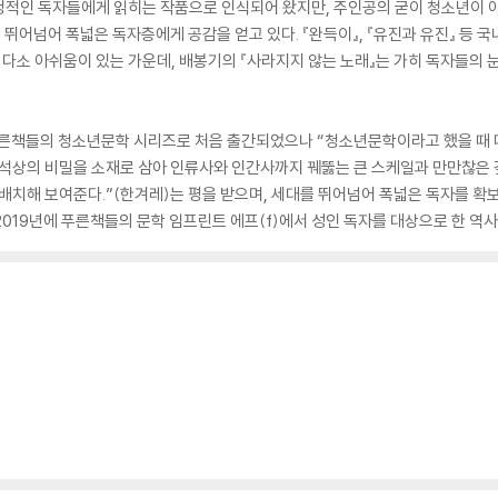
적인 독자들에게 읽히는 작품으로 인식되어 왔지만, 주인공의 굳이 청소년이 아니
를 뛰어넘어 폭넓은 독자층에게 공감을 얻고 있다. 『완득이』, 『유진과 유진』 등
소 아쉬움이 있는 가운데, 배봉기의 『사라지지 않는 노래』는 가히 독자들의 눈
푸른책들의 청소년문학 시리즈로 처음 출간되었으나 “청소년문학이라고 했을 때 
 석상의 비밀을 소재로 삼아 인류사와 인간사까지 꿰뚫는 큰 스케일과 만만찮은 
배치해 보여준다.”(한겨레)는 평을 받으며, 세대를 뛰어넘어 폭넓은 독자를 확보
, 2019년에 푸른책들의 문학 임프린트 에프(f)에서 성인 독자를 대상으로 한 