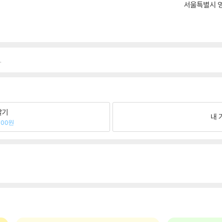
서울특별시 영
.
팔기
내 
500원