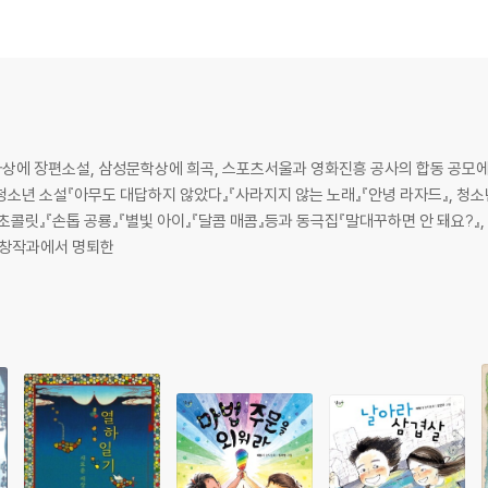
상에 장편소설, 삼성문학상에 희곡, 스포츠서울과 영화진흥 공사의 합동 공모에
 초콜릿』『손톱 공룡』『별빛 아이』『달콤 매콤』등과 동극집『말대꾸하면 안 돼요?』
 문예창작과에서 명퇴한