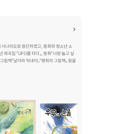
 시나리오로 등단하였고, 동화와 청소년 소
, 그림책『날아라 막내야』『명희의 그림책』 등을