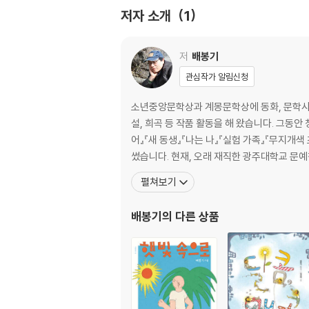
저자 소개
1
저
배봉기
관심작가 알림신청
소년중앙문학상과 계몽문학상에 동화, 문학사
설, 희곡 등 작품 활동을 해 왔습니다. 그동안 청소년 소설『아무도 대답하지 않았다』『사라지지 않는 노래』『안녕 라자드』, 청소년 희곡집 『UFO를 타다』, 동화『너랑 놀고 싶
어』『새 동생』『나는 나』『실험 가족』『무지개색
썼습니다. 현재, 오래 재직한 광주대학교
펼쳐보기
배봉기
의 다른 상품