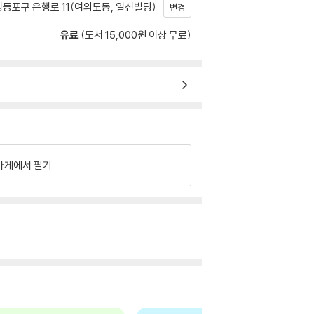
등포구 은행로 11(여의도동, 일신빌딩)
변경
유료
(도서 15,000원 이상 무료)
가게에서 팔기