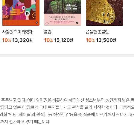
사랑했고 미워했다
플립
씁쓸한 초콜릿
10
13,320
10
15,120
10
13,500
%
%
%
원
원
원
에게 주목받고 있다. 이미 영미권을 비롯하여 해외에선 청소년부터 성인까지 넓은 독
되고 있는 이 장르가 국내 독자들에게도 관심을 끌기 시작한 것이다. 대중적으로 
(영화 ‘안녕, 헤이즐’의 원작)』 등 잔잔한 감동을 준 작품에 이르기까지 판타지, 
미까지 선사하고 있기 때문이다.