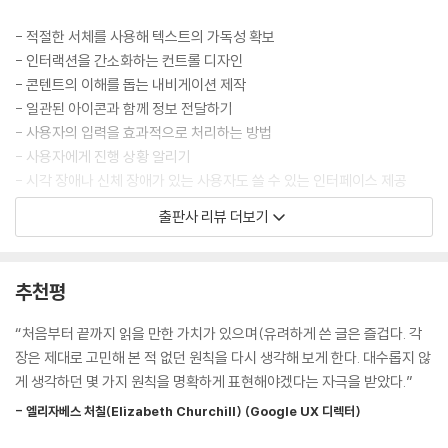
72장. 이동 경로 내비게이션을 사용하라
73장. 사용자가 선택적 여정 중이라면 ‘건너뛰기’ 컨트롤을 제공하라
- 적절한 서체를 사용해 텍스트의 가독성 확보
74장. 사용자들은 당신의 회사에 관심이 없다
- 인터랙션을 간소화하는 컨트롤 디자인
75장. e-커머스의 표준 패턴을 따르라
- 콘텐트의 이해를 돕는 내비게이션 제작
76장. 사용자의 작업이 저장되지 않았다면 타이틀 바에 인디케이터를 표
- 일관된 아이콘과 함께 정보 전달하기
시하라
- 사용자의 입력을 효과적으로 처리하는 방법
77장. 사용자에게 앱을 평가하라고 괴롭히지 마라
- 사용자에게 진행 상황 알리기
78장. 무의미한 스플래시 화면을 사용하지 마라
- 시각 장애나 신체 장애가 있는 사용자도 쓸 수 있는 인터페이스 제공
79장. 당신의 파비콘을 독특하게 만들어라
- 사용자를 이해하고 기대에 부응하기
출판사 리뷰 더보기
80장. ‘기존에서 만들기’ 흐름을 추가하라
81장. 사용자가 쉽게 지불할 수 있도록 만들어라
이 책의 대상 독자
82장. 검색 결과를 섹션으로 분류하라
추천평
83장. 사용자들은 파일 시스템을 이해하지 못할 것이다
이 책은 소프트웨어 제품을 디자인하는 모든 사람을 위한 것이다. 대상 독
84장. 말하지 말고 보여 줘라
자는 디자이너, UX 전문가 혹은 제품 UX의 의사결정권자일 수도 있다. 이
“처음부터 끝까지 읽을 만한 가치가 있으며(유려하게 쓴 글은 즐겁다. 각
85장. 용어를 일관되게 사용하라
책에 소개된 원칙은 제품을 향상시키고, 사용자 니즈를 더 효과적으로 충
장은 제대로 고민해 본 적 없던 원칙을 다시 생각해 보게 한다. 대수롭지 않
86장. ‘로그 인’과 ‘로그 아웃’이 아닌 ‘사인 인’과 ‘사인 아웃’을 사용하라
족시키도록 돕는다.
게 생각하던 몇 가지 원칙을 명확하게 표현해야겠다는 자극을 받았다.”
87장. ‘등록’보다 ‘사인 업’이 더 낫다
88장. 애매한 말이 아닌 ‘비밀번호 찾기’를 사용하라
- 엘리자베스 처칠(Elizabeth Churchill) (Google UX 디렉터)
이 책에 등장하는 다양한 사례에는 모바일 앱, 웹사이트, 웹앱 혹은 데스크
89장. 사람이 쓴 것처럼 작성하라
톱 소프트웨어를 포함하지만, 이 원칙들은 차량 UI(User Interface), 모