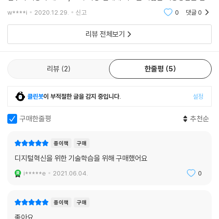
다.
주어 실무적인 도움을 준다. 관련 업종 종사자에게 추천하고 싶다.
w****i
2020.12.29.
신고
0
댓글
0
내 자신이 디자인 순수주의자임을 인정하는 것은 부끄럽지 않다. 물론 미
리뷰 전체보기
학을 중시하지만 이를 ‘불만족 요인(hygiene factor)’인 동시에 필수품
으로 본다. 나는 미학의 겉치장을 넘어서 기능이 분명하거나, 쉽게 발견하
고 이해할 수 있는 편리하고 강력한 소프트웨어를 만들고자 항상 노력해왔
리뷰
2
한줄평
5
다.
클린봇
이 부적절한 글을 감지 중입니다.
설정
이 책은 경험이 부족한 디자이너에게 ‘성공으로 향하는 지름길’이며, 경험
많은 UX 전문가에게는 일반적으로 받아들여지는 생각에 대한 도전이다.
구매한줄평
추천순
그 원칙은 서체, 컨트롤, 여정, 일관성과 같은 폭넓은 섹션과 다양한 분야
의 UX 사례로 구성된다. 이 책을 마음대로 들춰보고 참고서로 활용해라.
종이책
구매
순서대로 꼼꼼하게 읽도록 디자인했지만, 읽는 순서는 상관없다.
디지털혁신을 위한 기술학습을 위해 구매했어요
아마 몇 가지 원칙은 동의할 수 없을지도 모른다. 하지만 의견 차이는 기존
i*****e
2021.06.04.
0
생각을 점검하고, 사용자의 목표를 달성하는 데 더 좋은 방법이 있을지를
다시 고려해보게 만드는 계기가 될 것이다.
종이책
구매
이 책을 즐겼으면 좋겠다. 더 좋은 UX 전문가가 되는 데 이 책이 도움을 줘
좋아요