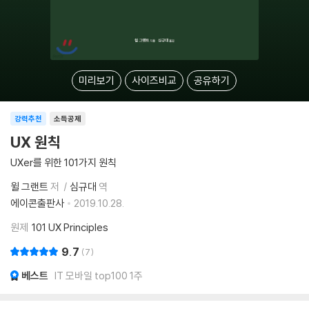
미리보기
사이즈비교
공유하기
강력추천
소득공제
UX 원칙
UXer를 위한 101가지 원칙
윌 그랜트
저
심규대
역
에이콘출판사
2019.10.28.
원제
101 UX Principles
9.7
7
베스트
IT 모바일 top100 1주