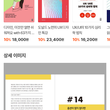
디자인, 이것만 알면 쉬
도널드 노먼의 UX 디자
UX/UI의 10가지 심리
그
워져요 with 63가지 L
인 특강
학 법칙
읽
ESSON
10
18,000
10
23,400
10
16,200
1
%
%
%
원
원
원
상세 이미지