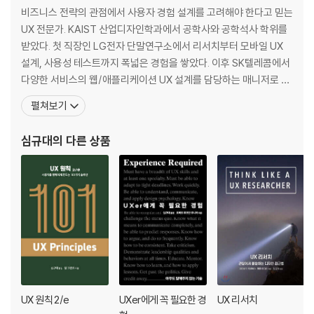
41장. 한 가지의 데이트 피커 컨트롤을 일관되게 사용하라
비즈니스 전략의 관점에서 사용자 경험 설계를 고려해야 한다고 믿는
42장. ‘비밀번호 찾기’ 필드에서 사용자 이름을 미리 채워라
UX 전문가. KAIST 산업디자인학과에서 공학사와 공학석사 학위를
43장. 대소문자를 구분하지 마라
받았다. 첫 직장인 LG전자 단말연구소에서 리서치부터 모바일 UX
44장. 좋은 폼 경험을 제공한다면, 사용자들은 당신의 제품을 사랑하게 될
설계, 사용성 테스트까지 폭넓은 경험을 쌓았다. 이후 SK텔레콤에서
것이다
다양한 서비스의 웹/애플리케이션 UX 설계를 담당하는 매니저로 일
45장. 가능한 한 빨리 데이터 입력을 검증하라
했다. 모바일 분야에서 쌓은 다년간의 경험을 바탕으로 현대자동차
펼쳐보기
46장. 폼을 검증하지 못한다면, 어떤 필드에 주의를 기울여야 하는지를 사
기술연구소에서 새로운 자동차 인포테인먼트를 연구했다. 이어서 삼
용자에게 보여라
성화재에서는 전사 디지털 전환을 제안하고, 온라인 채널의 UX 혁신
심규대
의 다른 상품
47장. 너그러워져라 - 사용자는 어떤 데이터를 넣어야 하는지 모른다(그
을 통한 전환율 최적화와 매출 증대를 이끌었다. 이후 신한금
리고 신경도 안 쓴다)
48장. 작업에 적합한 컨트롤을 선택하라
49장. 사용자가 원하는 대로 전화번호를 입력할 수 있게 하라
50장. 날짜 입력에서 드롭다운을 현명하게 사용하라
51장. 지불 카드 정보를 요구할 때에는 최소한의 정보만 받아라
52장. 우편 또는 ZIP 코드 입력을 쉽게 만들어라
53장. 통화 입력에서 소수 자리를 덧붙이지 마라
54장. 사용자가 어려움 없이 이미지를 추가할 수 있게 하라
55장. 소요 시간이 확실한 태스크라면 ‘직선 형태의’ 진행 표시줄을 사용하
UX 원칙 2/e
UXer에게 꼭 필요한 경
UX 리서치
라