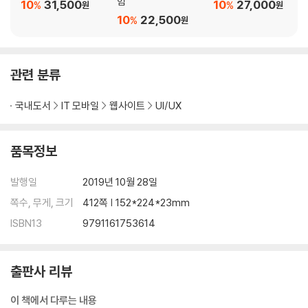
험
10
31,500
10
27,000
%
%
원
원
56장. 소요 시간을 가늠할 수 없는 태스크라면 ‘스피너’를 보여 줘라
10
22,500
%
원
57장. 애니메이션되고 반복되는 진행 표시줄은 절대로 사용하지 마라
58장. 진행 표시줄에 숫자로 된 인디케이터를 제공하라
59장. 명암비는 당신 편이다
관련 분류
60장. ‘플랫 디자인’을 사용해야 한다면 컨트롤에 시각적 어포던스를 추가
하라
국내도서
IT 모바일
웹사이트
UI/UX
61장. 애매모호한 기호를 피하라
62장. 링크는 콘텍스트와 분리해도 의미가 통하게 만들어라
63장. 헤더와 내비게이션 위에 ‘콘텐트로 건너뛰기’ 링크를 추가하라
품목정보
64장. 컬러만 사용해서 정보를 전달하지 마라
65장. 메타 태그를 써서 기기의 줌 기능을 끄는 것은 악랄한 행위다
발행일
2019년 10월 28일
66장. 내비게이션 요소에 타당한 탭 순서를 부여하라
쪽수, 무게, 크기
412쪽 | 152*224*23mm
67장. 컨트롤에 명확한 레이블을 적어라
ISBN13
9791161753614
68장. 사용자가 특정 알림을 끌 수 있게 하라
69장. 탭 가능 영역을 손가락 크기로 만들어라
70장. 사용자 여정에는 시작, 중간, 끝이 있어야 한다
출판사 리뷰
71장. 사용자는 모든 여정에서 자신이 어느 단계에 있는지 항상 알아야 한
다
이 책에서 다루는 내용