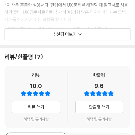
90장. 수동태보다 능동태 동사를 선택하라
“이 책은 훌륭한 실용서다. 현업에서 UX 문제를 해결할 때 참고서로 사용
바일 게임, 조종실 제어부터 세탁기, 그리고 그 사이에 존재하는 모든 것에
91장. 검색 결과 페이지 맨 위에 가장 관련성이 높은 결과를 표시해야 한다
하기 좋다. UX 입문서로 강력 추천하며(경험 많은 디자이너에게는 모범
이르는 광범위한 범위의 애플리케이션에 적용될 수 있다.
92장. 알맞은 기본값을 선택하라
사례를 상기시켜 주는 역할을 할 것이다.”
93장. 사용자의 기대에 어긋나지 마라
- UX를 공부하는 학생
- 앤 마리 레제(Anne<b>- Marie Leger) (Shopify 디자이너)
94장. 적절한 기본값을 사용해서 사용자가 완료해야 하는 태스크의 수를
추천평 더보기
- 초보/신입 디자이너, 기획자, 개발자 등의 UXer
줄여라
- 좋은 사례와 불변의 원칙을 꾸준히 참고해야 하는 중급 이상의 UXer
“기분 좋게 만들고 활기를 불어넣는다. 경기 전에 스포츠 코치가 해주는 좋
95장. 기존 메타포를 기반으로 만들어라 - 이건 절도가 아니다
- 웹과 모바일 중심으로 부담 없이 공부하고 싶은 UXer
은 응원의 말처럼(윌은 우리 모두가 흔히 겪게 되는 위험 상황을 피할 수
96장. 인터랙션이 명확해야 하는지, 쉬워야 하는지 아니면 가능해야 하는
리뷰/한줄평
7
있도록 다시 한번 알려 준다.”
지 결정하라
97장. ‘모바일에서 작동하는가?’라는 말은 구식이다
- 케이트 핀콧 (Kate Pincott, Facebook 디자이너)
지은이의 말
리뷰
한줄평
98장. 메시징은 이미 해결된 문제다
99장. 브랜드는 다 헛소리다
10.0
9.6
101가지 원칙은 디지털 제품 디자인을 위한 광범위한 가이드라인이다. 수
100장. 어둠의 세력에 합류하지 마라
천 개의 원칙이 더 있겠지만, 이 책은 대다수의 제품을 사용하기 쉽고 효과
101장. 실제 사용자들과 함께 테스트하라
적으로 만들어 줄 핵심 원칙을 다룬다. 이 원칙이 당신의 시간을 절약하고
보너스 - 단순함을 위해 노력하라
리뷰 쓰기
한줄평 쓰기
사용자를 더 행복하게 만들 것이다. 웹 성숙도가 높아지는 과정의 어딘가
에서 우리는 중요한 것을 잊었다. 사용자 경험은 예술이 아니라 그 정반대
혜택 및 유의사항
혜택 및 유의사항
에 있다. 사용자 경험(UX, User Experience) 디자인은 사용자에게 도움
을 줘야 한다. 좋아 보여야 하지만 작업에 방해가 돼서는 안 된다. 열악한