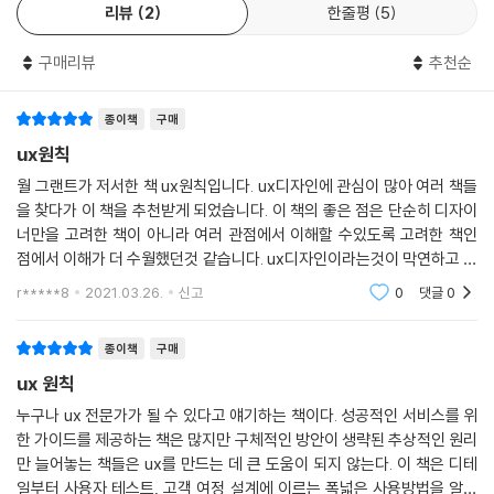
디자인은 수년 간 영향을 끼쳐왔고, 일부 디지털 제품은 조금씩 더 나빠졌
리뷰
2
한줄평
5
다. 어쩌다 이 지경이 된 것일까?
구매리뷰
추천순
브랜딩 에이전시(branding agency)가 관여된 경우, 에이전시는 우리가
사진을 ‘추억’이라 부르기 때문에 사진 메뉴 또한 추억이라고 불러야 한다
종이책
구매
고 주장한다. 사진 메뉴를 추억이라고 부른다면 그게 무엇을 의미하는지,
ux원칙
사진을 어떻게 찾아야 할지 아무도 모른다. 최고경영자(CEO)가 회사와
월 그랜트가 저서한 책 ux원칙입니다. ux디자인에 관심이 많아 여러 책들
관련한 모든 곳의 제목에 바닷바람의 색조를 사용하도록 직접 선택했고,
을 찾다가 이 책을 추천받게 되었습니다. 이 책의 좋은 점은 단순히 디자이
그 결과 모든 제목은 옅은 파란색이 됐다. 결국 모바일 폰 화면의 흰 배경에
너만을 고려한 책이 아니라 여러 관점에서 이해할 수있도록 고려한 책인
서는 아무도 제목을 읽을 수 없게 된 것이다.
점에서 이해가 더 수월했던것 같습니다. ux디자인이라는것이 막연하고 무
엇부터 해야할지 막막했었는데 이 책은 가이드라인처럼 잘 정리가 되어있
r*****8
2021.03.26.
신고
0
댓글
0
마케팅 부서는 전체 화면 크기의 팝업을 띄워서 사용자의 이메일 주소를
어서 종종 잊을때마
수집하는 것이 4분기 고객관계관리(CRM) 지표로 적합하다고 결정했다.
그 후 그들은 “고객이 팝업을 닫으면 안 되니까 닫기 아이콘을 너무 크게
종이책
구매
만들지 말아요”라고 말했다. 웹 도처에서 발견할 수 있는 이 세 가지 간단
ux 원칙
한 예에서 회사는 사용자 니즈를 고려하지 않고, 사용자를 우선시하지 않
누구나 ux 전문가가 될 수 있다고 얘기하는 책이다. 성공적인 서비스를 위
았다는 것을 알 수 있다. 지난 20여 년간, 나는 디지털 제품 디자인에서 많
한 가이드를 제공하는 책은 많지만 구체적인 방안이 생략된 추상적인 원리
은 것을 배웠다. 이 모든 교훈이 머릿속에서 하나의 커다란 UX 운영 체제
만 늘어놓는 책들은 ux를 만드는 데 큰 도움이 되지 않는다. 이 책은 디테
로 집대성된 것처럼 느껴지기 때문에 개별 교훈을 하나씩 뽑아내기는 어렵
일부터 사용자 테스트, 고객 여정 설계에 이르는 폭넓은 사용방법을 알려