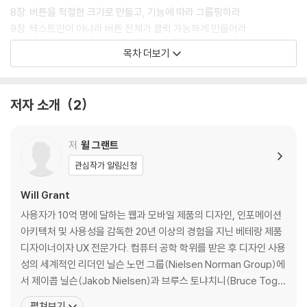
8장. 버튼을 적절한 크기로 만들고, 기능에 따라 그룹핑하라
9장. 텍스트만이 아니라 버튼 전체가 클릭 가능하게 만들어라
10장. 새로운 컨트롤을 제멋대로 만들지 마라
목차 더보기
11장. 검색은 입력 필드와 ‘검색’이라고 적힌 버튼으로 구성돼야 한다
12장. 슬라이더는 수량화할 수 없는 값에만 사용해야 한다
13장. 정확한 숫자를 위해서는 숫자 입력 필드를 사용하라
저자 소개
2
14장. 옵션이 많지 않다면 드롭다운 메뉴를 사용하지 마라
15장. 사용자가 파괴적인 액션을 취소할 수 있게 하라
16장. 스크린에서 살짝 벗어난 것들을 고려하라
저
윌 그랜트
17장. 피드 스타일의 콘텐트에서만 ‘무한 스크롤’을 사용하라
관심작가 알림신청
18장. 콘텐트에 시작, 중간, 끝이 있다면 페이지 번호 매김을 사용하라
19장. 무한 스크롤을 사용해야 한다면, 사용자의 위치를 기억하고 그곳으
Will Grant
로 돌려보내라
사용자가 10억 명에 달하는 웹과 모바일 제품의 디자인, 인포메이션
20장. ‘빈 공간’을 단순한 백지 상태 이상의 것으로 만들어라
아키텍처 및 사용성을 감독한 20년 이상의 경험을 지닌 베테랑 제품
21장. ‘시작하기’ 팁은 닫기 쉽게 만들어라
디자이너이자 UX 전문가다. 컴퓨터 공학 학위를 받은 후 디자인 사용
22장. 사용자가 피드를 ‘새로고침’하면, 읽지 않은 가장 최신 항목으로 이
성의 세계적인 리더인 닐슨 노먼 그룹(Nielsen Norman Group)에
동시켜라
서 제이콥 닐슨(Jakob Nielsen)과 브루스 토냐치니(Bruce Togn
23장. 항목들을 ‘햄버거’ 메뉴 속에 숨기지 마라
azzini)와 함께 교육을 받았다. 이후 문제를 해결하고 조직에 가치를
펼쳐보기