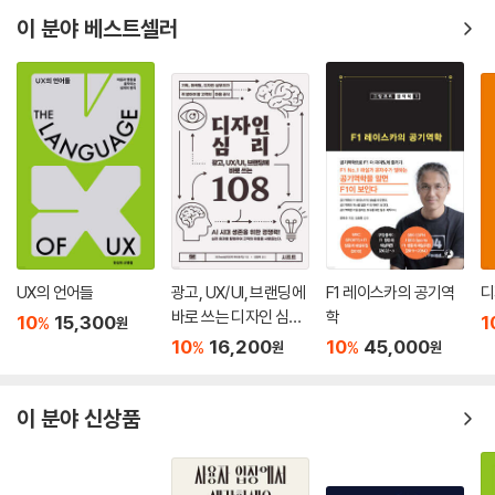
이 분야 베스트셀러
UX의 언어들
광고, UX/UI, 브랜딩에
F1 레이스카의 공기역
디
바로 쓰는 디자인 심리
학
10
15,300
1
%
원
108
10
16,200
10
45,000
%
%
원
원
이 분야 신상품