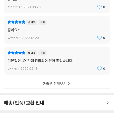
서 여러분이 효과적인 경험을 구현하고, 일반적인 함정에 빠지지 않고, 자
r*****8
2021.03.26.
0
신감을 쌓아서 사용자를 위해 싸울 수 있길 바란다.
종이책
구매
좋아요~
w****i
2020.12.29.
0
종이책
구매
기본적인 UX 관해 정리되어 있어 좋았습니다!
d***s
2020.02.18.
0
한줄평 전체보기
배송/반품/교환 안내