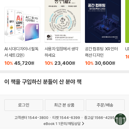
AI 시대 디자이너 필독
사용자 입장에서 생각
공간 컴퓨팅: XR 인터
U
서 세트(2권)
하세요
랙션 디자인
1
10
45,720
10
23,400
10
30,600
%
%
%
원
원
원
이 책을 구입하신 분들이 산 분야 책
로그인
최근 본 상품
주문/배송
고객센터 1544-3800
티켓 1544-6399
중고샵 1566-4295
eBook 1:1문의/채팅상담