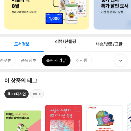
리뷰/한줄평
도서정보
배송/반품/교환
7
련분류
품목정보
출판사 리뷰
추천평
이 상품의 태그
#UX디자인
#UX