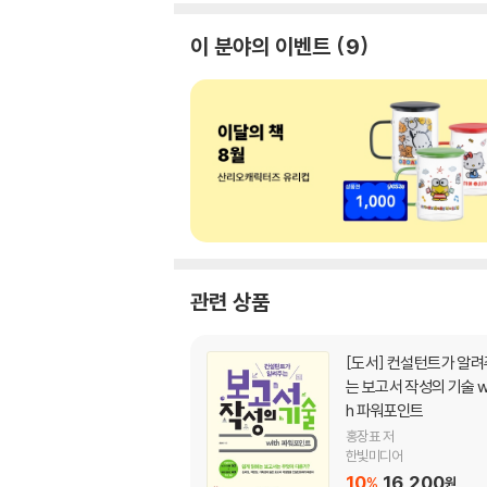
이 분야의 이벤트
9
관련 상품
[도서]
컨설턴트가 알려주
는 보고서 작성의 기술 w
h 파워포인트
홍장표 저
한빛미디어
10
16,200
%
원