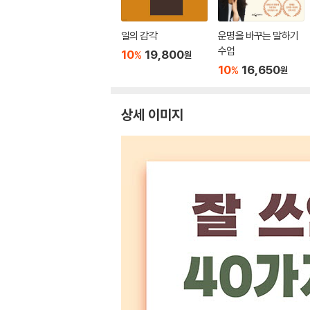
일의 감각
운명을 바꾸는 말하기
수업
10
19,800
%
원
10
16,650
%
원
상세 이미지