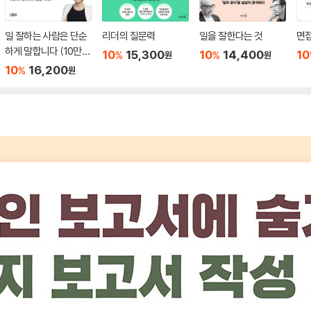
일 잘하는 사람은 단순
리더의 질문력
일을 잘한다는 것
면
하게 말합니다 (10만부
10
15,300
10
14,400
10
%
%
원
원
기념 리커버)
10
16,200
%
원