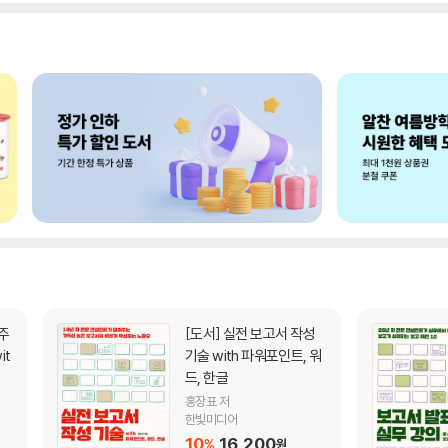
[도서]
실전 보고서 작성
it
기술 with 파워포인트, 워
드, 한글
홍장표 저
한빛미디어
10
16,200
%
원