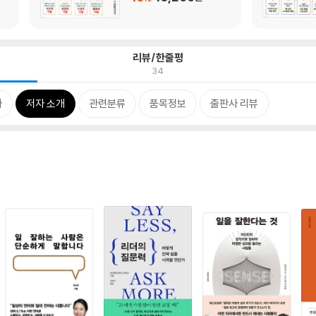
리뷰/한줄평
34
차
저자 소개
관련분류
품목정보
출판사 리뷰