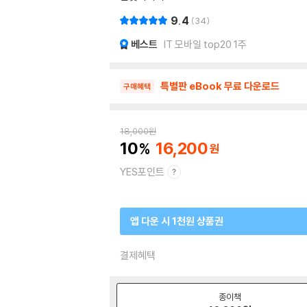
9.4
34
베스트
IT 모바일 top20 1주
특별판 eBook 무료 다운로드
구매혜택
18,000
원
10
16,200
YES포인트
앱 다운 시 1천원 상품권
결제혜택
종이책