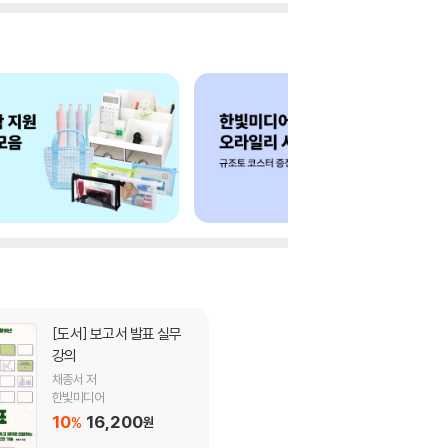
[도서]
보고서 발표 실무
강의
채종서 저
한빛미디어
10
16,200
%
원