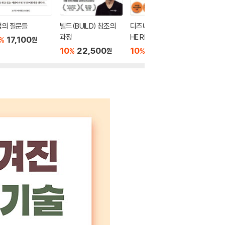
접의 질문들
빌드(BUILD) 창조의
디즈니만이 하는 것 T
일의 철
과정
HE RIDE OF A LIFETI
17,100
10
1
%
%
원
ME
10
22,500
10
17,820
%
%
원
원