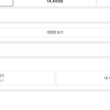
14,400
원
개정판 보기
팔기
내 
불가