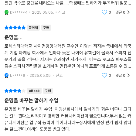
다.청중 앞에서 내가 하고 싶은 말을 여유있게 능스능란하게 하고 청중의
자신의 이야기를, 사람들과 공감하고 연결하기 위해 세상에 꺼내는 용기와
열띤 박수로 강단을 내려오는 나를......학생때는 말하기가 부끄러워 질문은
자기다움의 과정이다. 그게 진짜 말을 잘하는 것이다. 이제 『운명을 바꾸는
커녕 선생님이 수업시간에 내는 질문을 알고 있어도 조용히 고개 숙였다.
말하기 수업』의 안내에 따라 진짜 나다운 말하기, 상대와 진심으로 통하는
k******4
2025.05.05.
신고
0
댓글
0
최근에야 원칙
말하기를 시작해 보자.
종이책
구매
운명을...
로체스터대학교 사이먼경영대학원 교수인 이영선 저자는 국내에서 외국
계 기업 마케팅 회사에서 일하다 늦은 나이에 유학길에 올라서 스피치 전
문가의 길을 걷는다 저자는 효과적인 자기소개 에토스 로고스 파토스를
갖춘 스피치 전략들을 소개하며 면접뿐만 아니라 프로답게 소통할 수 있는
법을 상세히 전달해줍니다.
k*****9
2025.05.05.
신고
0
댓글
0
eBook
구매
운명을 바꾸는 말하기 수업
운명을 바꾸는 말하기 수업-이영선회사에서 말하기의 힘은 너무나 크다
는 걸 느낀다.논리적이고 명확한 커뮤니케이션이 필요합니다.두서 없는 커
뮤니케이션은 업무적 능력이 뛰어나더라도상사에게 인정 받기 쉽지 않다
는 걸 느낀다.이책의 도움을 받고 있다.