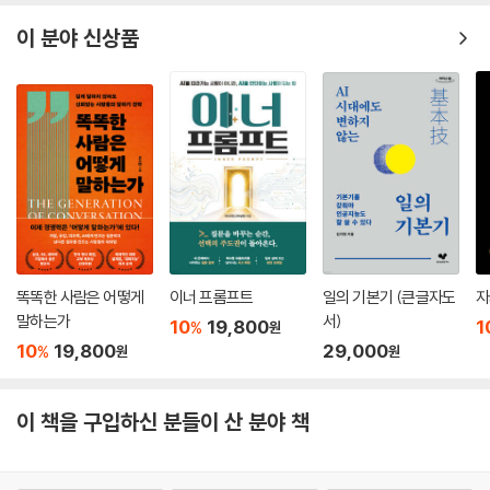
이 분야 신상품
똑똑한 사람은 어떻게
이너 프롬프트
일의 기본기 (큰글자도
자
말하는가
서)
10
19,800
1
%
원
10
19,800
29,000
%
원
원
이 책을 구입하신 분들이 산 분야 책