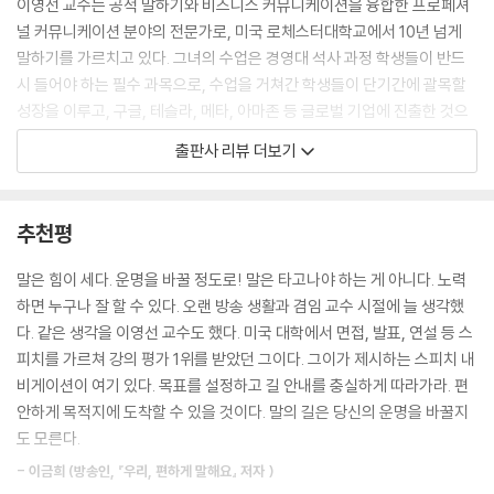
이영선 교수는 공적 말하기와 비즈니스 커뮤니케이션을 융합한 프로페셔
때문이다. 그러면 첫 단어부터 끝맺음 말까지 머릿속에서만 리허설하다가
널 커뮤니케이션 분야의 전문가로, 미국 로체스터대학교에서 10년 넘게
시간을 흘려보내서 말할 타이밍을 놓치기 쉽다. 이때 키워드만 메모해두고
말하기를 가르치고 있다. 그녀의 수업은 경영대 석사 과정 학생들이 반드
이를 바탕으로 말하면 자신의 생각을 임팩트 있게 전할 수 있을 뿐만 아니
시 들어야 하는 필수 과목으로, 수업을 거쳐간 학생들이 단기간에 괄목할
라, 상대방에게도 ‘저 사람은 준비를 하고 회의에 임하는 사람이구나.’ 하는
성장을 이루고, 구글, 테슬라, 메타, 아마존 등 글로벌 기업에 진출한 것으
긍정적인 이미지도 전하며 일석이조의 효과를 볼 수 있다.
로 이름나 있다. 졸업생들은 이영선 교수의 수업이 성공의 치트키가 되었
출판사 리뷰 더보기
--- 「키워드로 생각을 정리하는 법」 중에서
다고 입을 모은다. 그녀에게 배운 프로페셔널 커뮤니케이션이 자신을 어필
하고 상대를 사로잡는 강력한 무기가 되었다는 것이다.
발표에서 마지막 한마디가 중요한 이유는 무엇일까? 바로 청중이 발표를
추천평
기억하는 데 큰 영향을 미치기 때문이다. 발표가 끝나면 청중에게는 발표
그녀는 말을 잘하는 기본은 말하기의 목적을 분명히 알고, 무게 중심을 내
자와 그의 메시지에 대한 최종적인 인상이 남는데, 이 최종적인 인상은 대
가 아닌 상대에게 두는 것이라고 말한다. 예를 들어 직장 송년회에서 말하
말은 힘이 세다. 운명을 바꿀 정도로! 말은 타고나야 하는 게 아니다. 노력
개 발표자가 말한 마지막 말에 의해 형성된다.
기는 ‘직장 동료, 선후배들의 한 해 노고를 인정하고 감사해하는 것’이라는
하면 누구나 잘 할 수 있다. 오랜 방송 생활과 겸임 교수 시절에 늘 생각했
그렇다면 청중이 오랫동안 기억할 수 있는 인상적인 끝맺음은 어떻게 만들
행사의 목적을 생각하면 술술 풀린다. ‘멋지게 말을 잘해야겠다’ ‘상대에게
다. 같은 생각을 이영선 교수도 했다. 미국 대학에서 면접, 발표, 연설 등 스
수 있을까? 핵심 주제를 다시 강조하거나 청중에게 감사하며 마무리 하는
책잡히지 말아야겠다’라는 마음가짐은 압박감으로 돌아와 말하기를 오히
피치를 가르쳐 강의 평가 1위를 받았던 그이다. 그이가 제시하는 스피치 내
방법, 앞으로 자신의 포부를 밝히는 방법 등이 있다. 하지만 이것도 저것도
려 망치기 쉽다. 이보다는 ‘상대에게 도움이 되어야겠다’ ‘내 말을 들어주는
비게이션이 여기 있다. 목표를 설정하고 길 안내를 충실하게 따라가라. 편
생각나지 않을 때는 가장 간편하고도 효율적인 방법이 있는데, 바로 오프
상대가 고맙다’라는 마음으로 접근해야 말하기의 부담감이 줄고 메시지 역
안하게 목적지에 도착할 수 있을 것이다. 말의 길은 당신의 운명을 바꿀지
닝 내용을 ‘재활용’하는 것이다.
시 진심으로 전달된다. 이런 마인드셋을 바탕으로 말을 논리적으로 구조화
도 모른다.
--- 「“이상입니다, 질문 있습니까?”는 이제 그만!」 중에서
하고 효과적으로 전달하는 방법을 익히면 프로페셔널 커뮤니케이션 스킬
- 이금희 (방송인, 『우리, 편하게 말해요』 저자 )
이 급성장한다. 『운명을 바꾸는 말하기 수업』은 이러한 마인드셋은 물론