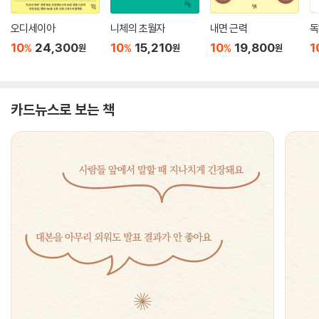
오디세이아
니체의 초월자
내면 근력
독
10
24,300
10
15,210
10
19,800
1
%
%
%
원
원
원
카드뉴스로 보는 책