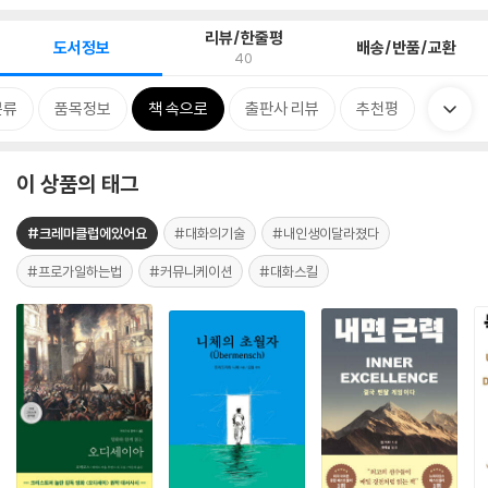
리뷰/한줄평
도서정보
배송/반품/교환
40
분류
품목정보
책 속으로
출판사 리뷰
추천평
이 상품의 태그
#크레마클럽에있어요
#대화의기술
#내인생이달라졌다
#프로가일하는법
#커뮤니케이션
#대화스킬