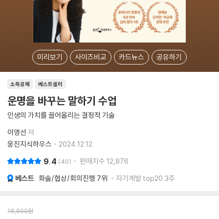
미리보기
사이즈비교
카드뉴스
공유하기
소득공제
베스트셀러
운명을 바꾸는 말하기 수업
인생의 가치를 끌어올리는 결정적 기술
이영선
저
웅진지식하우스
2024.12.12.
9.4
판매지수
12,876
40
베스트
화술/협상/회의진행
7위
자기계발 top20 3주
18,500
원