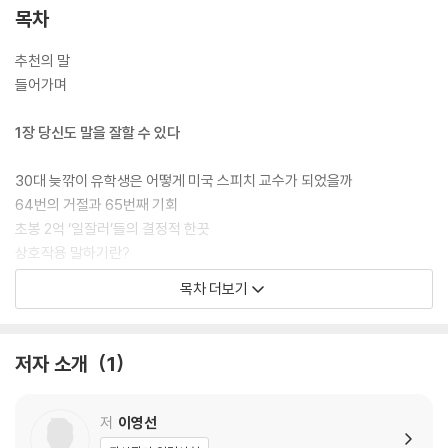
을 바꾸는 말하기 수업』은 이영선 교수의 전문성을 집대성한 첫 저서다. 제
목차
자들을 억대 연봉의 글로벌 인재로 만들어 준 실제 면접 노하우, 첫인상에
서 호감을 사는 방법과 직장에서의 말하기 전략, 단기간에 스피치 능력을
추천의 말
끌어올리는 방법 등 이영선 교수의 통찰과 실전에서 검증된 실용적인 방법
들어가며
들을 담았다.
1장 당신도 말을 잘할 수 있다
기록학자이자 『거인의 노트』 저자인 김익한 교수는 “이영선 교수가 쓰면
다르리라 생각했다. 책을 읽어보니 예상 적중”이라며 “이 책은 독자가 사
30대 늦깎이 유학생은 어떻게 미국 스피치 교수가 되었을까
랑을 담아 말하는 전문 스피커로 성장하도록 이끌어줄 것이다. 그것도 아
64번의 거절과 65번째 기회
주 자연스럽고 쉽게 스며들 듯 말이다.”라며 강력 추천했다. 크리에이터 코
초봉 2억 ‘일잘러’들의 결정적 한끗
스모지나 역시 “이 책은 독자들에게 굉장히 중요한 인생 치트키를 알려줄
상호작용 말하기란?
것이다. 그리고 이 책을 통해 ‘말하기’가 단순한 기술이 아니라, 삶을 변화
한국인의 말하기에서 가장 큰 장애물은 바로 ‘이것’
목차 더보기
시키는 강력한 도구임을 깨닫게 될 것.”이라고 말했다. 『운명을 바꾸는 말
끌리는 말하기의 비밀
하기 수업』은 말과 커뮤니케이션에 어려움을 겪는 이들, 특히 비즈니스 커
에토스, 로고스, 파토스를 갖추는 전략
뮤니케이션을 고민하는 직장인들에게 실질적인 해법과 깊이 있는 통찰을
저자 소개
1
제공할 것이다.
2장 첫인상에서 호감을 만들어라
면접 합격을 좌우하는 결정적인 4가지
저
이영선
면접 시작 1분 만에 ‘광탈’ 하는 표현 5가지