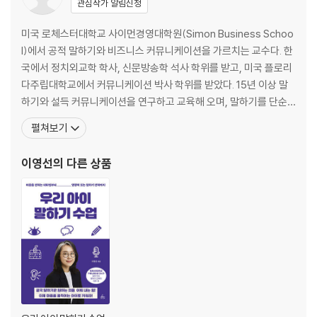
관심작가 알림신청
세상에서 제일 쉬운 자기소개
스몰 토크의 기술: 대화를 효과적으로 이끄는 방법
미국 로체스터대학교 사이먼경영대학원(Simon Business Schoo
학생들을 억대 연봉으로 만들어준 면접 전략 3가지
l)에서 공적 말하기와 비즈니스 커뮤니케이션을 가르치는 교수다. 한
국에서 정치외교학 학사, 신문방송학 석사 학위를 받고, 미국 플로리
3장 프로답게 말하라
다주립대학교에서 커뮤니케이션 박사 학위를 받았다. 15년 이상 말
하기와 설득 커뮤니케이션을 연구하고 교육해 오며, 말하기를 단순
회사에서 나를 지키는 말하기
한 기술이 아니라 사람과 사람의 마음을 연결하는 상호작용으로 바라
펼쳐보기
직급별 말하기 전략
본다. 완벽하게 말하려 애쓰기보다 상대를 이해하고 연결되려는 태도
키워드로 생각을 정리하는 법
가 말하기의 본질이라고 강조하며, 이러한 철학은 말하기에 두려움
이영선
의 다른 상품
‘일잘러’의 이메일은 5가지가 다르다
을 가진 학생들을 눈에 띄게 변화시켜 2023년 로체스터대학교
성공하는 미팅의 3가지 전략
100% 통하는 부탁의 기술
프로답게 사과하는 4가지 방법
상대방의 기분이 나쁘지 않게 피드백하는 방법
따뜻하게 원하는 것을 얻어내는 전략
4장 무조건 통하는 스피치의 구조