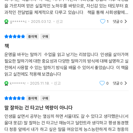
을 찍어야 진정한 커뮤니케이션이 시작될 수 있다고 강조한다.
지만 대부분 발음과 발성에 치중해 실질적으로 업무에 도움을 받지 못했
화시키는 책입니다. 이 책은 저자가 자신의 사회생활 경험과 이후 학생들
다. 그러던 중 이영선 교수님을 접하게 되었고, 그동안 내가 찾아 헤매던 핵
을 가르치며 얻은 실질적인 노하우를 바탕으로, 자신감 있는 태도부터 효
완벽보다 연결. 완벽해 보이고 싶은 마음을 내려놓고, 상대와 연결되려는
심적인 스킬들을 정확하게 배울 수 있었다.
과적인 전달법을 체계적으로 다루고 있습니다. 책을 통해 사회생활에서
진심 어린 마음이 바로 말하기의 키이다. 이것은 비단 말하기뿐 아니라 인
이 책은 직장에서 즉시 활용할 수 있는 구체적인 말하기 기법들을 제공한
대화와 말하기의 어려움을 느끼는 사람이라면 많은 도움을 받을 수 있습니
g******c
2025.03.12.
신고
1
댓글
0
간관계에서 겪는 갈등이나 단절 등의 문제를 푸는 실마리가 아닐까.
다. 특히 회의나 프레젠테이션에서 효과적으로 아이디어를 전달하는 방법
다. 타인과의 대화
_「‘완벽’하려 하지 말고 ‘연결’해라」에서
을 체계적으로 배울 수 있어 직장인에게 큰 도움이 될 것이다. 또한 스피치
종이책
구매
의 본질적인 요소인 메시지 구조화, 청중 분석, 비언어적 커뮤니케이션 등
이영선 교수 역시 처음부터 말에 정통했던 것은 아니었다. 그는 내향적인
책
을 깊이 있게 다루고 있다. 말하기에 자신이 없거나 발표 실력을 향상하고
성격 때문에 대학원 연구 발표, 직장 프레젠테이션 등 말하기에 많은 압박
싶은 독자들에게 이 책을 강력히 추천한다.
운명을 바꾸는 말하기 수업을 읽고 남기는 리뷰입니다. 인생을 살아가며
감을 느꼈고 밤잠을 설치기도 했다. 그러다 미국 유학 중 공적 말하기 수업
필요한 말하기에 대한 중요성과 다양한 말하기의 방식에 대해 설명하고 실
- 정희영 (레고코리아 대표)
을 접하며 말하기에 눈을 떴다. 자신이 소질이 없었던 게 아니라 방법을 몰
전에서 사용할 수 있는 말하기 방식을 배울 수 있어서 좋았습니다. 이 책을
랐다는 걸 깨달았고, 누구나 방법을 알면 말하기를 잘할 수 있다는 것을 알
읽고 실전에도 적용해 보겠습니다
게 되었다.
k******r
2025.11.18.
신고
0
댓글
0
그후 그는 공적 말하기와 프로페셔널 커뮤니케이션 분야를 연구하여 해당
종이책
구매
분야의 전문가이자 교육자로 거듭났다. 과거의 자신과 같이 방법을 몰라
말 잘하는 건 타고난 역량이 아니다
말하기에 곤란을 겪는 독자를 돕겠다는 일념으로 『운명을 바꾸는 말하기
수업』에 전문성과 노하우를 집약했다. 책 속에는 말하기에 관한 통찰과 노
인생을 살면서 공부는 열심히 하면 서울대도 갈 수 있다고 생각했은나(서
울대 못감) 말 잘하는 건 타고난 재능이고 달란트라 생각하고 평생 동경했
하우, 따뜻한 조언이 가득하다. 스피치는 우월함을 뽐내는 도구가 아니라