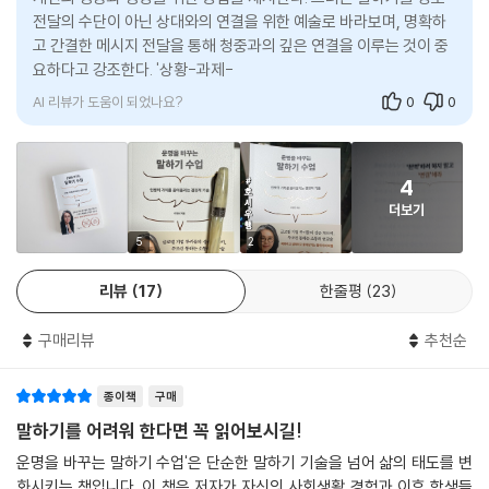
- 김익한 (기록학자, 『거인의 노트』 저자)
전달의 수단이 아닌 상대와의 연결을 위한 예술로 바라보며, 명확하
등 내용을 현재-과거-미래 순서로 전개하면 상대에게 좋은 인상을 줄 수
고 간결한 메시지 전달을 통해 청중과의 깊은 연결을 이루는 것이 중
있다.
의사소통 능력의 부족으로 관계를 망친 적이 있다. 사실 누구나 한 번쯤 경
요하다고 강조한다. '상황-과제-행동-결과' 구조를 활용한 스토리텔
링 기법과 '플러스-플러
험해 봤을 법한 일이다. 우리는 늘 말하며 살아가지만 제대로 된 커뮤니케
직장 동료나 후배에게 피드백할 때 자칫 서로 기분 상하기 쉬운데, 이는 우
이션이 얼마나 중요한지를 자주 잊고 산다. 커뮤니케이션 기술이야 말로
리가 부정적인 메시지를 자신에 대한 공격으로 받아들이는 경향이 있기 때
AI 리뷰가 도움이 되었나요?
0
0
반드시 배워야 하는 스킬임에도 제대로 배운 적이 없다. 그런 의미에서 이
문이다. 이때 과거에 잘못한 점을 지적하기보다는 미래에 어떻게 하면 좋
책은 독자들에게 굉장히 중요한 인생 치트키를 알려줄 것이다. 그리고 이
을지를 언급하는 플러스-플러스 피드백, 긍정적인 메시지 사이에 상대가
책을 통해 ‘말하기’가 단순한 기술이 아니라, 삶을 변화시키는 강력한 도구
보완할 내용을 언급하는 P-I-P 피드백을 적절히 활용하면 상대에게 상처
4
임을 깨닫게 될 것이다.
를 주지 않으면서 원하는 메시지를 정확하게 전달할 수 있다.
더보기
5
2
이영선 교수의 책은 쉽게 읽히지만, 그 깊이는 절대 가볍지 않다. 독자들은
“완벽’하려고 하지 말고 ‘연결’하려고 해야 한다”
이 책을 통해 단순한 화자가 아닌, 진심으로 상대를 설득할 수 있는 스피커
상대의 마음을 움직이는
리뷰
17
한줄평
23
가 되는 법을 알게 될 것이다. 여전히 중요한 자리에서, 혹은 새로운 사람들
진짜 자기다운 말하기의 시작
과 말하는 것이 어려운 이들에게 이 책이 좋은 길잡이가 되어줄 것이라 믿
구매리뷰
추천순
는다.
이영선 교수는 말하기에 부담을 느끼는 가장 큰 원인은 ‘완벽주의’라고 말
한다. 잘하겠다는 마음, 상대에게 책잡히지 않겠다는 마음, 상대가 나를 어
- 성진아 (코스모지나,크리에이터,『나도 멋지게 살고 싶다』저자)
종이책
구매
떻게 생각할까 하는 마음이 말하기와 커뮤니케이션을 저해하는 가장 큰 요
말하기를 어려워 한다면 꼭 읽어보시길!
인이라는 것이다. 그녀는 완벽하려고 하지 말고 상대와 연결되는 데 방점
스피치와 발표는 나에게 항상 큰 도전 과제였다. 다양한 강의와 책을 접했
운명을 바꾸는 말하기 수업'은 단순한 말하기 기술을 넘어 삶의 태도를 변