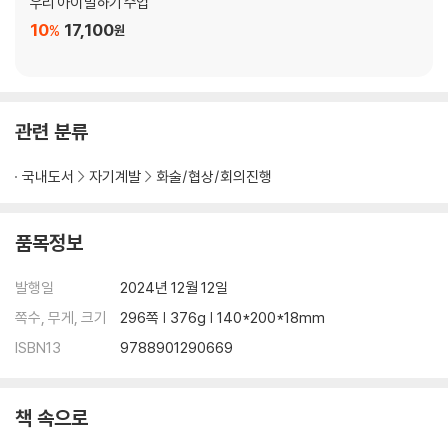
우리 아이 말하기 수업
3초 만에 청중을 사로잡는 7가지 오프닝
10
17,100
알고 듣는 것과 모르고 듣는 것의 엄청난 차이
%
원
나의 주장을 논리적으로 만드는 법
기억에 남는 핵심 메시지를 만드는 특급 노하우
“이상입니다, 질문 있습니까?”는 이제 그만!
관련 분류
5장 발화와 비주얼, 말하기의 전달
국내도서
자기계발
화술/협상/회의진행
목소리가 작아도 집중하게 하는 전략이 있다
너무 빠르거나 느리지 않은 말의 빠르기
품목정보
메시지의 이미지를 결정하는 음의 높낮이
잠시 멈춤, 멍때리던 사람도 3초 만에 집중시키는 마법
발행일
2024년 12월 12일
습관어, 이것만 고쳐도 2배는 더 말을 잘하게 된다
아이콘택트, 진심을 전하는 가장 강력한 도구
쪽수, 무게, 크기
296쪽 | 376g | 140*200*18mm
1초 만에 자신감 있게 보이는 방법, 스마일
ISBN13
9788901290669
메시지에 생생함을 더하는 비주얼 6가지
6장 성공적인 말하기를 결정하는 실전 준비와 마인드셋
책 속으로