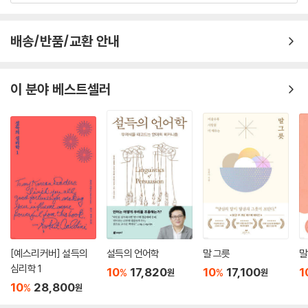
한줄평 전체보기
배송/반품/교환 안내
이 분야 베스트셀러
[예스리커버] 설득의
설득의 언어학
말 그릇
말
심리학 1
10
17,820
10
17,100
1
%
%
원
원
10
28,800
%
원