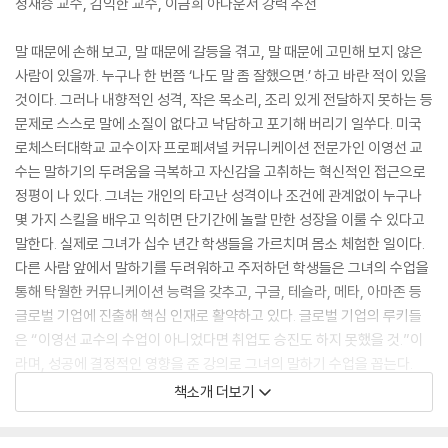
정재승 교수, 김익한 교수, 이금희 아나운서 강력 추천
말 때문에 손해 보고, 말 때문에 갈등을 겪고, 말 때문에 고민해 보지 않은
사람이 있을까. 누구나 한 번쯤 ‘나도 말 좀 잘했으면.’ 하고 바란 적이 있을
것이다. 그러나 내향적인 성격, 작은 목소리, 조리 있게 전달하지 못하는 등
문제로 스스로 말에 소질이 없다고 낙담하고 포기해 버리기 일쑤다. 미국
로체스터대학교 교수이자 프로페셔널 커뮤니케이션 전문가인 이영선 교
수는 말하기의 두려움을 극복하고 자신감을 고취하는 혁신적인 접근으로
정평이 나 있다. 그녀는 개인의 타고난 성격이나 조건에 관계없이 누구나
몇 가지 스킬을 배우고 익히면 단기간에 놀랄 만한 성장을 이룰 수 있다고
말한다. 실제로 그녀가 십수 년간 학생들을 가르치며 몸소 체험한 일이다.
다른 사람 앞에서 말하기를 두려워하고 주저하던 학생들은 그녀의 수업을
통해 탁월한 커뮤니케이션 능력을 갖추고, 구글, 테슬라, 메타, 아마존 등
글로벌 기업에 진출해 핵심 인재로 활약하고 있다. 글로벌 기업의 루키들
은 “이영선 교수의 수업이 아니었다면 취업도 승진도 하지 못했을 것.”이
라며, 성공에 결정적인 영향을 준 강의로 그녀의 말하기 수업을 꼽는다.
책소개 더보기
학생들의 강력한 지지에 힘입어 그녀의 수업은 2년 연속 로체스터대학교
경영대 강의 평가 1위에 올랐으며, 네 차례 우수 강의에 선정되었다. 『운명