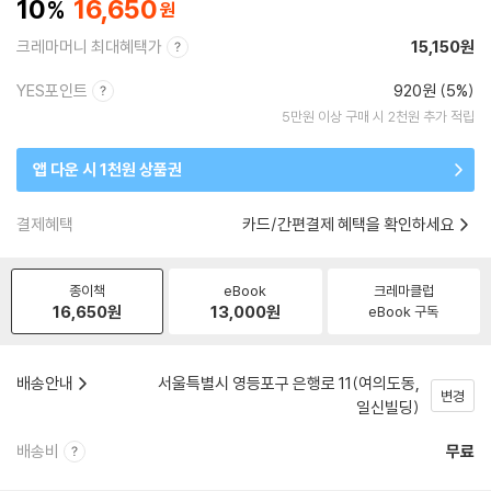
10
16,650
크레마머니 최대혜택가
15,150원
YES포인트
920원 (5%)
5만원 이상 구매 시 2천원 추가 적립
앱 다운 시 1천원 상품권
결제혜택
카드/간편결제 혜택을 확인하세요
종이책
eBook
크레마클럽
16,650
원
13,000
원
eBook 구독
배송안내
서울특별시 영등포구 은행로 11(여의도동,
변경
일신빌딩)
배송비
무료