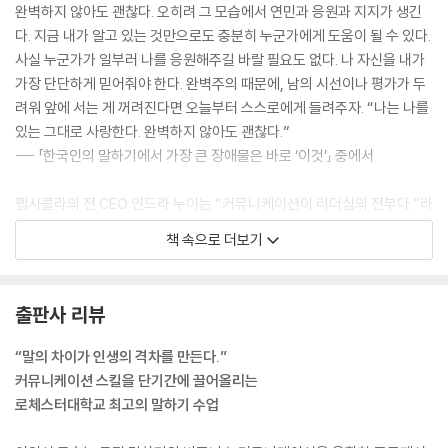
완벽하지 않아도 괜찮다. 오히려 그 모습에서 연민과 응원과 지지가 생긴
청중의 질문에 현명하게 대답하는 전략
다. 지금 내가 알고 있는 것만으로도 충분히 누군가에게 도움이 될 수 있다.
발표 울렁증, 불안에서 벗어나는 방법
사실 누군가가 일부러 나를 응원해주길 바랄 필요도 없다. 나 자신을 내가
절대 외우려고 하지 마라
가장 단단하게 믿어줘야 한다. 완벽주의 때문에, 남의 시선이나 평가가 두
발표를 성공으로 이끄는 8단계 전략
려워 앞에 서는 게 꺼려진다면 오늘부터 스스로에게 들려주자. “나는 나를
효과적인 발표 리허설 전략
있는 그대로 사랑한다. 완벽하지 않아도 괜찮다.”
‘완벽’하려 하지 말고 ‘연결’해라
--- 「한국인의 말하기에서 가장 큰 장애물은 바로 ‘이것’」 중에서
나가며
펩시콜라의 전 CEO 인드라 누이는 “커뮤니케이션이 리더십의 전부다.”라
참고 도서
고 말한 바 있다. 리더의 커뮤니케이션 덕목은 조직의 방향성을 제시하고
책 속으로 더보기
이를 명확하게 전달할 수 있는가에 달려 있다. 조직의 비전과 목표를 가장
치열하게 고민하는 사람이 바로 리더이기 때문이다. 길고 장황하게 말할
필요도 없다. 많은 지도자의 스피치를 보면 대부분 단문으로 구성되어 있
출판사 리뷰
다. 사람들이 이해하기 쉽고, 자신의 핵심 메시지가 명확하게 드러나는 것
이 보다 중요하다.
“말의 차이가 인생의 격차를 만든다.”
--- 「직급별 말하기 전략」 중에서
커뮤니케이션 스킬을 단기간에 끌어올리는
로체스터대학교 최고의 말하기 수업
많은 직장인이 회의에서 자신의 의견을 개진하는 것에 부담감을 느끼는데
그 이유는 자신의 생각을 처음부터 끝까지 완벽하게 전하고 싶다는 마음