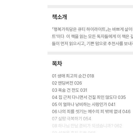
책소개
『행복가득담은 큐티 하이라이트』는 바쁘게 살아
트’이다. 이 책을 읽는 모든 독자들에게 이 책
들이 먼저 읽으시고, 기쁜 맘으로 추천사를 보내
목차
01 생애 최고의 순간 018
02 엔딩버전 026
03 목숨 건 전도 031
04 집 근처 다니면서 건질 죄인 많도다 035
05 이 얼마나 낭비하는 사랑인가 041
06 나의 죄를 씻기는 예수의 피 밖에 없네 046
07 실망 극복하기 054
08 하나님 만날 준비가 되셨습니까? 062
09 성경을 훔친 도둑 065