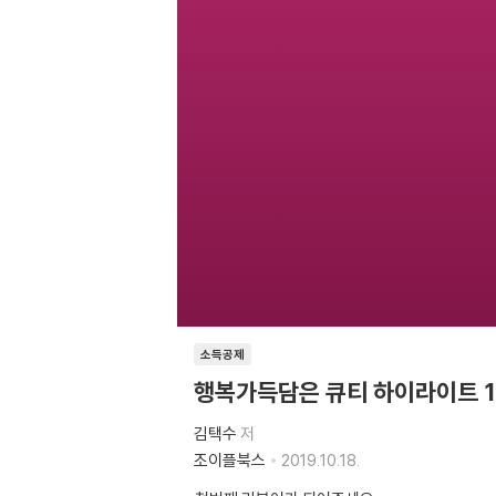
소득공제
행복가득담은 큐티 하이라이트 1
김택수
저
조이플북스
2019.10.18.