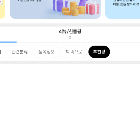
리뷰/한줄평
0
개
관련분류
품목정보
책 속으로
추천평