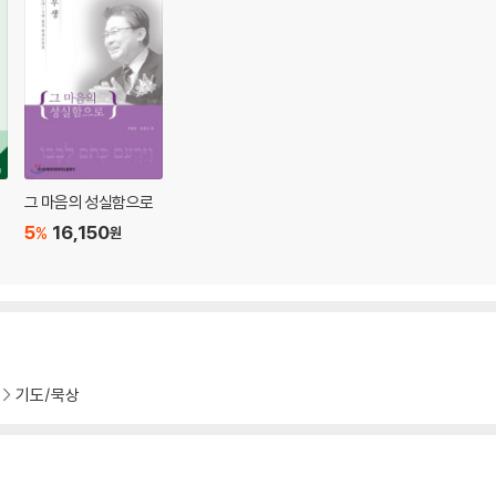
그 마음의 성실함으로
5
16,150
%
원
른의 모험 273
9
기도/묵상