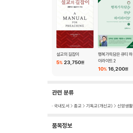
28 천재성과 위대성 발휘하기 209
29 내 모습 이대로 217
30 십자가에 못 박아야 할 세 가지 223
31 당신의 큰 힘이 어디서 나옵니까? 229
32 아킬레스건 235
33 부르짖는 자의 샘 240
34 주도권 다툼 245
35 성령의 음성 듣고 따르기 252
설교의 길잡이
행복가득담은 큐티 하
36 성령생활 실천편 259
이라이트 2
5
23,750
%
원
37 화학작용 269
10
16,200
%
원
38 디즈니월드로 떠나는 아이보다 더 즐거운 어
39 따로 또 같이 280
40 돌을 맞으며 성장하는 용기 283
관련 분류
41 하나님의 기대를 저버렸다가 회복한 일꾼 28
국내도서
종교
기독교(개신교)
신앙생활
참고자료 301
품목정보