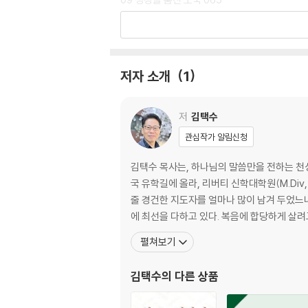
10 때를 얻든지 못 얻든지 074
11 복음을 가장 필요로 하는 곳으로 088
12 전도, 꼭 해야 합니까? 092
13 당신이 못나서 더 사랑합니다 103
저자 소개
1
14 팥죽 117
15 받은 복을 세어보자! 122
16 존귀한 사람 127
저
김택수
17 거절할 수 없는 간청 132
관심작가 알림신청
18 한 말씀이면 충분한 사람 136
19 세월을 아끼라! 141
김택수 목사는, 하나님의 말씀만을 전하는 천성
20 난 회복이 필요해요 146
국 유학길에 올라, 리버티 신학대학원(M.Div,
21 성도와 죄인의 유일한 차이점 150
줄 경건한 지도자를 얼마나 많이 남겨 두었느
22 베드로 인터뷰 161
에 최선을 다하고 있다. 복음에 합당하게 살려
23 16년 만에 립스틱을 바르고 165
펼쳐보기
24 회개와 회심의 증거 175
25 예수 믿기 이전과 이후 190
김택수
의 다른 상품
26 당신은 성도입니까? 195
27 하나님이 더딜 때도 신뢰하라 203