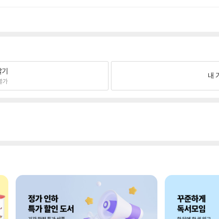
팔기
내 
불가