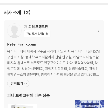
저자 소개
2
저
피터 프랭코판
관심작가 알림신청
Peter Frankopan
옥스퍼드대학 세계사 교수로 재직하고 있으며, 옥스퍼드 비잔티움연
구센터 소장, 동대학 우스터칼리지 선임 연구원, 케임브리지 킹스칼
리지의 유네스코 실크로드 연구교수이기도 하다. 왕립역사학회, 왕
립문학회, 왕립아시아학회, 왕립지리학학회, 왕립예술학회, 왕립인
류학연구소의 일원이며, 왕립아시아학회 회장을 맡고 있다. 2019년
《프로스펙트》에서 선정한 ‘세계 50대 사상가’에 들었고, 여러 매체에
펼쳐보기
서 ‘21세기의 가장 위대한 역사가’, ‘역사학계의 록스타’ 등으로 평가
받고 있다. 주요 연구 분야는 지중해·러시아·서아시아·중앙아시아·중
피터 프랭코판
의 다른 상품
국 등의 역사와 정치이며, 기후·천연자원·연결성의 역사