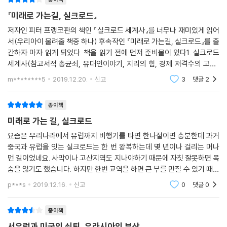
프로유라시아 대륙 일대의 교역과 교류를 가리키는 말로 사용됐다. 이 시
중국의 자금과 주도가 근본적으로 중요한 역할을 하는 것은 분명한 사실이
기에는 많은 교역망이 있었다. 이 가운데 일부는 비단과 방적사, 직물을 거
『미래로 가는길, 실크로드』
지만, 아시아 중심부에 살고 있는 사람들에게 실크로드의 부활은 민족적이
래했다. 다른 물건을 거래한 곳도 있었다. 중국이나 로마에서 출발했지만,
저자인 피터 프랭코판의 책인 『실크로드 세계사』를 너무나 재미있게 읽어
고 국내적인 반향을 불러일으킬 수 있는 메시지로 전용되고 변형될 수 있
중앙아시아, 북유럽, 인도, 아프리카, 다른 많은 곳에서도 출발했다. 여행
서(우리아이 물려줄 책중 하나) 후속작인 『미래로 가는길, 실크로드』를 출
었다. 한 유명 평론가가 말했듯이, 일대일로 계획은 “모든 사람의 입맛에
은 바다를 통하기도 하고, 강을 통하기도 하고, 육지를 통하기도 했다. 어떤
간하자 마자 읽게 되었다. 책을 읽기 전에 먼저 준비물이 있다1. 실크로드
맞는 배스킨라빈스식 협력”이 됐다.
경우에는 바다, 강, 육지를 모두 거쳤다.
세계사(참고서적 총균쇠, 유대인이야기, 지리의 힘, 경제 저격수의 고백)
--- 「3. 베이징으로 가는 길」중에서
2. 세계지도(메르카토르도법) : 왜곡이 없는 로빈슨도법의 경우 유럽부분
m********5
2019.12.20.
신고
3
댓글
2
을 보기 어려
이처럼 우리에게 실크로드는 과거 특정 시기, 특정 지역의 이야기로 여겨
중국의 입장에서 남중국해를 지키는 것은 새로 등장한 군사적·정치적 강국
지곤 한다. 하지만 실크로드라는 말은 사실 매우 모호한 것이다. 물건과 사
종이책
임을 과시하는 문제나 심지어 국가 안보 문제에 그치는 것이 아니다. 그보
상과 사람들이 이동한 아시아·유럽·아프리카 세 대륙의 지리적 범위를 정
다 훨씬 더 중대한 문제다. 중국의 현재와 미래는 자국에 필요한 것을 안전
미래로 가는 길, 실크로드
확하게 밝혀주지도 않고, 태평양과 남중국해가 어떤 방식으로 지중해나 더
하고 확실하고 방해 없이 얻을 수 있도록 보장할 수 있느냐에 달려 있는 것
나아가 대서양과 연결됐는지를 분명하게 설명하지도 않는다. 그럼에도, 아
요즘은 우리나라에서 유럽까지 비행기를 타면 한나절이면 충분한데 과거
이다. 그리고 중국의 경제 성장을 통제하거나 위축시키려는 자들이, 중국
중국과 유럽을 잇는 실크로드는 한 번 왕복하는데 몇 년이나 걸리는 머나
니 오히려 그래서 실크로드라는 말의 느슨한 의미는 유용하고 확장성을 가
이 세계의 다른 지역에 있는 시장으로 드나드는 통로를 위협할 수 없도록
먼 길이었네요. 사막이나 고산지역도 지나야하기 때문에 자칫 잘못하면 목
진다.
확실하게 보장하는 데 달려 있는 것이다.
숨을 잃기도 했습니다. 하지만 한번 교역을 하면 큰 부를 만질 수 있기 때문
실제로 실크로드는 여러 민족과 문화와 대륙이 서로 어떻게 얽혀 있었는지
이는 중국이 동중국해의 센카쿠제도(중국명은 댜오위타이열서釣魚臺列
에 실크로드에는 항상 사람들이 넘쳐났고 중간중간 쉴 수 있으면서 다양한
를 보여주는 용어로 사용된다. 그리고 우리는 이를 통해 과거에 종교와 언
p***s
2019.12.16.
신고
0
댓글
0
문화가 만나는
嶼?옮긴이)를 둘러싸고 점점 더 팽팽한 대치국면으로 끌려들어가는 이유
어가 어떻게 퍼져나갔는지, 음식과 유행과 예술에 대한 생각들이 서로 어
이기도 하다. 일본이 이곳의 시설을 개선하려는 계획을 세우자 중국은 일
떻게 전파되고 경쟁하고 차용됐는지를 알 수 있다. 실크로드는 자원 통제
종이책
본이 섬들을 점령하고 있는 현상 자체에 도전하려 했다. 이전에 사람이 살
와 장거리 교역의 중요성을 분명히 보여주는 데 도움을 주고, 이에 따라 제
서유럽과 미국의 쇠퇴, 유라시아의 부상