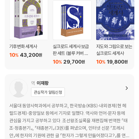
기후변화 세계사
실크로드 세계사 보급
지도와 그림으로 보는
판 세트 (블루 커버 에
실크로드 세계사
10
43,200
%
원
디션)
10
29,700
10
19,800
%
%
원
원
역
이재황
관심작가 알림신청
서울대 동양사학과에서 공부하고, 한국방송(KBS)·내외경제(현 헤
럴드경제)·중앙일보 등에서 기자로 일했다. 역사와 언어·문자 등에
관심을 가지고 공부하고 있다. 조선왕조실록을 재편집해 번역한 『태
조·정종본기』, 『태종본기』(3권)를 펴냈으며, 인터넷 신문 『프레시
안』에 한자의 기원에 관한 글 『한자가 그렇게 만들어졌다고?』를 연재