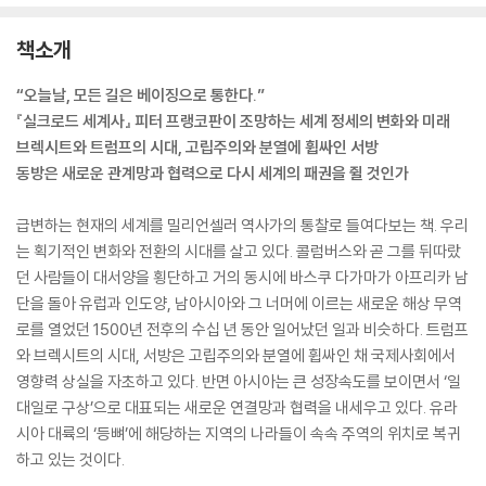
책소개
“오늘날, 모든 길은 베이징으로 통한다.”
『실크로드 세계사』 피터 프랭코판이 조망하는 세계 정세의 변화와 미래
브렉시트와 트럼프의 시대, 고립주의와 분열에 휩싸인 서방
동방은 새로운 관계망과 협력으로 다시 세계의 패권을 쥘 것인가
급변하는 현재의 세계를 밀리언셀러 역사가의 통찰로 들여다보는 책. 우리
는 획기적인 변화와 전환의 시대를 살고 있다. 콜럼버스와 곧 그를 뒤따랐
던 사람들이 대서양을 횡단하고 거의 동시에 바스쿠 다가마가 아프리카 남
단을 돌아 유럽과 인도양, 남아시아와 그 너머에 이르는 새로운 해상 무역
로를 열었던 1500년 전후의 수십 년 동안 일어났던 일과 비슷하다. 트럼프
와 브렉시트의 시대, 서방은 고립주의와 분열에 휩싸인 채 국제사회에서
영향력 상실을 자초하고 있다. 반면 아시아는 큰 성장속도를 보이면서 ‘일
대일로 구상’으로 대표되는 새로운 연결망과 협력을 내세우고 있다. 유라
시아 대륙의 ‘등뼈’에 해당하는 지역의 나라들이 속속 주역의 위치로 복귀
하고 있는 것이다.