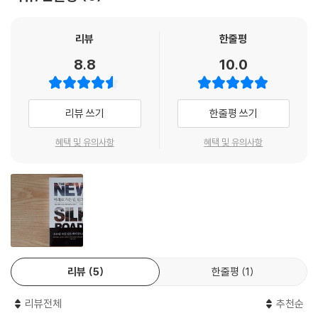
정적인 측면과, 우리 세관 및 영사 업무 사이의 관계를 고려하게 될 것입니
러다임이 근본적으로 변화하고 있다는 사실이다.
다.”
이 회랑에 인도의 상품 및 서비스도 참여할 수 있도록 확대하는 문제에 대
리뷰
한줄평
『미래로 가는 길, 실크로드』는 밀리언셀러 『실크로드 세계사』의 저자 피터
해서도 논의가 계속되고 있다.
프랭코판의 후속작으로, 오늘날의 세계를 가장 주목받는 젊은 역사가의 통
8.8
10.0
이 회랑의 중요성은 분명하다. 일부 추산은 새로운 철도 노선에 대한 투자
찰로 들여다보는 책이다. 전작의 원제 “The Silk Roads”에 이은 “The N
가 이루어진다면 인도의 유라시아 국가들과의 무역은 연간 300억 달러 수
ew Silk Roads”라는 이번 책의 원제가 의미심장하다.
준에서 여섯 배 가까이 급증할 것이라고 내다보고 있기 때문이다. 또 다른
리뷰 쓰기
한줄평 쓰기
분석은 이 지역의 무역 증가에 따라 이란이 챙기는 통행료 수입만 해도 20
세계질서 패러다임의 대전환기, 우리는 어떻게 대응해야 하는가?
억 달러에 이를 것이라고 예측했다. 일부 관계자들은 이 나라가 톤당 50달
혜택 및 유의사항
혜택 및 유의사항
변화의 시작과 핵심은 ‘실크로드’에 있다
러의 통행료를 받을 수 있다고 예상한다. 그런 수치들이 상당히 낙관적인
전망이라 하더라도, 그것은 기반시설과 운송 및 통신의 연계가 개선될 경
우리는 그 규모나 성격상 획기적인 변화와 전환의 시대를 살고 있다. 콜럼
우 가져다줄 결과에 대한 기대를 드러내고 있다.
버스와 곧 그를 뒤따랐던 사람들이 대서양을 횡단하고 거의 동시에 바스쿠
--- 「2. 세계의 중심부로 가는 길」중에서
다가마가 아프리카 남단을 돌아 유럽과 인도양, 남아시아와 그 너머에 이
르는 새로운 해상 무역로를 열었던 1500년 전후의 수십 년 동안 일어났던
한 평론가의 말을 빌리자면, 일대일로의 전개를 평가하는 것은 “예술 반,
일과 비슷하다. 불과 500년 전에 있었던 이 두 원정은 세계의 경제적·정치
과학 반”이다. “그것은 느슨하게 규정되고 계속해서 확장되는 움직이는 목
적 무게중심을 극적으로 이동시키는 초석을 깔았다. 서유럽이 역사상 처음
리뷰
5
한줄평
1
표물 같은 것”이기 때문이다. 확장의 한계는 더 이상 “지리나 심지어 중력
으로 세계 교역로의 중심에 자리 잡게 된 것이다.
에 구애”되지 않는 곳까지다. 그 비전은 2013년 이후 아프리카·유럽·북극
리뷰전체
추천순
권과 사이버 공간, 심지어 외계로까지 확장됐다. 일대일로는 모든 것을 아
그와 비슷한 어떤 일이 지금 일어나고 있다. 방향은 반대지만 말이다. 아시