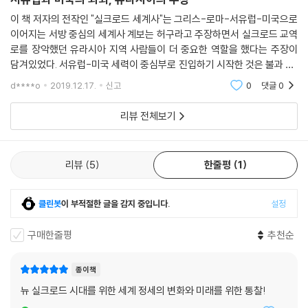
지 않던 섬에 시설을 지으려는 일본의 계획에 대해 중국인민해방군 내부
국의 발생을 이끌어내는 데 기여한 사막과 대양 횡단 여행의 맥락과 동기
출판물의 한 기사는 “인근 해양을 통제하고 자기네 생활공간을 확장”하려
이 책 저자의 전작인 "실크로드 세계사"는 그리스-로마-서유럽-미국으로
를 설명해준다. 실크로드는 기술 혁신이 어떻게 수천 킬로미터 떨어진 곳
이어지는 서방 중심의 세계사 계보는 허구라고 주장하면서 실크로드 교역
는 계획의 일환이라고 썼다. 그러나 이는 다른 곳에서의 중국의 행위와는
에까지 자극을 주었는지, 그리고 폭력과 질병이 어떻게 비슷한 형태의 파
로를 장악했던 유라시아 지역 사람들이 더 중요한 역할을 했다는 주장이
비교될 수 없다고 이 필자는 썼다. 중국의 목적은 “우리의 주권과 영토의
괴를 불러왔는지를 보여준다. 실크로드는 과거를 고립된 별개의 시대와 지
담겨있었다. 서유럽-미국 세력이 중심부로 진입하기 시작한 것은 불과 50
통합을 지키기 위한” 것이기 때문이다. 일본군이 센카쿠제도 같은 멀리 떨
역의 집합이 아니라 세계가 수천 년 동안 더 크고 포괄적인 지구촌 과거의
0년전이라면서 말이다. 오늘날 정말로 중요한 결정들은 100년 전처럼 파
어진 섬들을 보호하기 위해 초음속 ‘활공폭탄’을 개발한다는 사실은 이 지
d****o
2019.12.17.
신고
0
댓글
0
일부로서 연결돼 있던 역사의 흐름을 알 수 있게 해준다.
리, 런던, 베를린, 로
역에 얼마나 많은 것이 걸려 있는지를 보여준다.
리뷰 전체보기
--- 「3. 베이징으로 가는 길」중에서
“오늘날, 모든 길은 베이징으로 통한다.”
피터 프랭코판이 조망하는 세계 정세의 변화와 미래
그리움은 중독성이 있고, 강력한 영향을 미칠 수 있다. 장밋빛 안경을 통해
리뷰
5
한줄평
1
과거를 보면 가짜 과거를 만들어낼 수 있다. 가장 좋은 부분만 골라내고 나
피터 프랭코판은 이처럼 서구 중심의 세계질서 패러다임이 근본적으로 변
쁘거나 시시한 부분은 무시하는 것이다. 이전의 좋은 시절을 떠올리면 더
화하고 있는 이 시대에 세계의 지리정치학적 퍼즐 조각들이 서로 어떻게
나았던 듯한 시대에 대한 훈훈한 기억이 촉발된다. 이러한 과정은 기만적
클린봇
이 부적절한 글을 감지 중입니다.
설정
연결되고 있는지를 날카롭게 짚어줌으로써 큰 그림을 보는 안목을 갖게 해
이고 오해의 소지가 있으며 잘못된 것일 수 있다. 사실 오늘날의 세계는 거
준다. 전 세계적 범주에서 아주 최근의 이슈를 광범위하게 다루고 있어 흡
의 모든 면에서 과거의 세계보다 낫다.
구매한줄평
추천순
사 긴 국제 기사를 읽는 듯한 느낌을 받는다. 책을 통해 세계가 어떻게 재편
… 그렇다고 변화를 더 쉽게 받아들일 수 있는 것은 아니다. 자신이 잘못된
되고 있는지 직시함으로써 경제 및 정치권력의 변화 양상을 활용하고 가속
시기, 잘못된 장소에 있는 듯하다고 생각하면 언제나 낙관적이기는 어렵
종이책
시킬 미래에 대해 발 빠르게 대응할 수 있을 것이다.
다. 미국의 경우가 그렇다. 중국의 부상은 미국에서 자기 나라의 장래에 대
뉴 실크로드 시대를 위한 세계 정세의 변화와 미래를 위한 통찰!
해 총체적인 의문을 제기할 뿐만 아니라, 이른바 20세기의 황금시대에 대