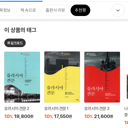
목정보
책 속으로
출판사 리뷰
추천평
이 상품의 태그
#실크로드
유라시아 견문 2
유라시아 견문 1
유라시아 견문 3
나
중
10
19,800
10
17,550
10
21,600
%
%
%
원
원
원
1