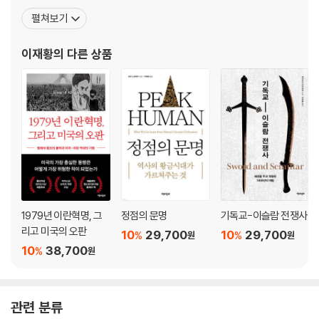
하고 『한자의 재발견』, 『가장 빨리 외워지는 한자책』, 『기발한 한자사
펼쳐보기
전』, 『처음 읽는 한문』 등을 썼다. 번역한 책으로는 『달러』, 『나사, 그
리고 거짓의 역사』, 『신들의 전쟁, 인간들의 전쟁』, 『엘도라도 혹은 사
이재황
의 다른 상품
라진 신의 왕국들』, 『시간이 멈
1979년 이란혁명, 그
정점의 문명
기독교-이슬람 전쟁사
리고 미국의 오판
10
29,700
10
29,700
%
%
원
원
10
38,700
%
원
관련 분류