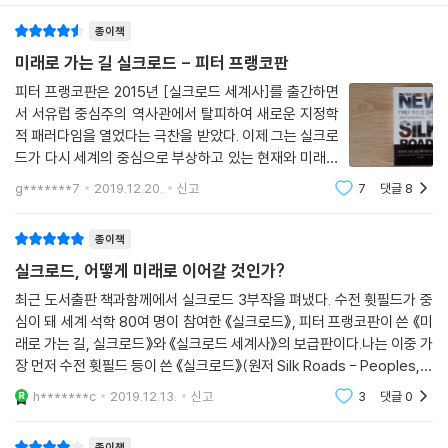
우르며, 어떤 것이라도 끌어안을 수 있다. 그런데 그것은 옛날의 실크로드
아와 실크로드가 떠오르고 있다. 그 떠오르는 속도도 빠르다. 그들은 서방
종이책
역시 마찬가지였다. 세계의 어느 쪽에서 일어난 일이 때로는 다른 쪽에서
과 고립돼 떠오르는 것이 아니며, 그렇다고 그들과 경쟁하며 떠오르는 것
일어난 결과와 직접 연결됐다.
미래로 가는 길 실크로드 - 피터 프랭코판
도 아니다. 실제로는 정반대다. 아시아의 부상은 미국, 유럽 등의 선진국들
긴밀한 협력을 위한 용광로로서의 실크로드가 지닌 한 가지 매력은 과거가
과 밀접하게 연결돼 있다. 자원·상품·서비스·기술에 대한 선진국들의 수요
피터 프랭코판은 2015년 [실크로드 세계사]를 출간하면
되살아나고 있다는 메시지의 유연성이다. 예를 들어 2018년 여름 중국에
서 서유럽 중심주의 역사관에서 탈피하여 새로운 지정학
와 욕구는 아시아의 성장을 자극하고 일자리와 기회를 창출하며 변화를 촉
서 출발한 첫 직통 열차가 카스피해 연안에 있는 이란의 반다르에안잘리에
적 패러다임을 열었다는 극찬을 받았다. 이제 그는 실크로
진하는 역할을 하고 있다. 세계의 한쪽의 성공이 한쪽의 희생을 바탕으로
도착했을 때, 이란 부통령 이스하크 자한기리는 재빨리 실크로드의 부활을
드가 다시 세계의 중심으로 부상하고 있는 현재와 미래를
하는 것이 아니라, 다른 쪽의 성공과 이어져 있다.
입에 올렸다. 이란 스스로의 과거에 대한 확인이었다. 자한기리는 이 열차
날카로운 통찰로 바라보는 [미매로 가는 길, 실크로드]를
g*******7
2019.12.20.
신고
7
댓글
8
출간하기에 이르렀다. 뉴욕과 런던, 파리, 베를린과 같은
를 시진핑의 비전이나 중국이라는 나라의 비전과 연결시키지 않고 다른 결
이처럼 급변하는 시대, 패러다임의 대전환기에 우리는 어떻게 대처해야 할
도시를 국제 정세의 중심으로 놓은 것이
론을 이끌어냈다. 아시아의 등뼈 지역에서 유대관계가 재건되는 것은 “이
것인가? 핵심은 ‘실크로드’에 있다. 그것은 단지 부상하고 있는 곳이 과거
종이책
란과 이웃 나라들 사이의 문화적·역사적·문명적 유대관계의 징표” 라는 것
실크로드 지역이라거나 일대일로가 곧 ‘신 실크로드 전략’이어서만은 아니
실크로드, 어떻게 미래로 이어갈 것인가?
이다.
다.
이것은 다른 곳에서도 찾아볼 수 있는 메시지다. 2018년 봄 28미터 높이
최근 도서출판 책과함께에서 실크로드 3부작을 펴냈다. 수전 휫필드가 중
심이 돼 세계 석학 80여 명이 참여한 《실크로드》, 피터 프랭코판이 쓴 《미
의 새로운 실크로드 조각물을 선보인 투르크메니스탄의 투르크메나밧 같
세상의 모든 경계를 넘나드는 길, 실크로드
래로 가는 길, 실크로드》와 《실크로드 세계사》의 보급판이다.나는 이중 가
은 곳이다. 화려한 제막식이 열렸고, 일반인을 대상으로 한 자전거 경주대
지역과 역사를 넘어 연결과 교류의 통찰을 제공하다
장 먼저 수전 휫필드 등이 쓴 《실크로드》(원저 Silk Roads - Peoples, C
회와 마라톤 경기도 열렸다. 그리고 우즈베키스탄의 타슈켄트도 있다. 이
ultures, Landscapes )를 읽었다. 650여 컷에 이르는 고품질의 사진과
도시의 입구에는 열두 개의 새로운 문이 세워졌다. “‘위대한 실크로드’의
h*******c
2019.12.13.
신고
3
댓글
0
‘실크로드’라는 말은 19세기 말에 만들어졌고, 20세기 말에 들어서야 널리
설명은 실크로
상징적이고도 실질적인 심장”으로서의 위치를 드러내고, “우즈베크 문화
쓰이게 된 명칭이다. 주로 대략 서기전 200년부터 서기 1400년 사이에 아
와 다른 민족들의 문화 사이의 유대를 기념”하기 위해 만든 것이다.
종이책