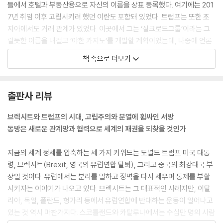
들에서 호텔과 부동산용으로 자신의 이름을 상표 등록했다. 여기에는 201
7년 취임 이후 고립시키려 했던 이란도 포함돼 있었다. 트럼프는 또한 조
지아에서도 거래 관계가 있었다. 이곳에서 그는 ‘실크로드그룹’이라는 그
럴듯한 이름을 내걸고 ‘야한 카지노’를 개발할 계획이었는데, 나중에 언론
의 상당한 관심을 받았다.
책 속으로 더보기
--- 「머리말」중에서
2001년 중국의 GDP는 구매력평가 기준으로 미국의 39퍼센트였다. 200
출판사 리뷰
8년에는 62퍼센트로 증가했다. 2016년에는 중국의 GDP가 같은 기준으
로 미국의 114퍼센트가 됐다. 그다음 5년 동안에는 더 큰 폭으로, 더욱 급
브렉시트와 트럼프의 시대, 고립주의와 분열에 휩싸인 서방
격하게 오를 것으로 전망된다.
동방은 새로운 관계망과 협력으로 세계의 패권을 되찾을 것인가
이러한 상황은 중국에만 변화를 가져오는 것이 아니라 세계의 다른 지역에
도 변화를 가져오고 있다. 예를 들어 베이징의 한 사업가는 중국 중산층이
지금의 세계 정세를 압축하는 세 가지 키워드는 도널드 트럼프 미국 대통
더 늘어날 것으로 내다보고 프랑스 중부에 3000헥타르의 땅을 사들였다.
령, 브렉시트(Brexit, 영국의 유럽연합 탈퇴), 그리고 중국의 최강대국 부
중국 전역에 1000여 개의 불랑주리(boulangerie, 빵집) 체인을 열 계획
상일 것이다. 유럽에서는 분리를 말하고 장벽을 다시 세우며 통제를 부활
을 세워놓고 거기에 밀가루를 공급하기 위한 것이다. 쌀로 만든 음식을 좋
시키자는 이야기가 나오고 있다. 브렉시트는 그 대표적인 사례지만, 이탈
아하는 중국인의 입맛이 변할 것이라는 예상이다. 그리고 그 경우 “잠재력
리아, 독일, 폴란드, 헝가리 등에서 유럽연합에 반대하는 운동이 일어나고
은 엄청나다”라고 이 사업가 후커친(胡克勤)은 말한다.
있는 것 역시 마찬가지다. 스코틀랜드와 카탈루냐에서는 수십만 명의 사람
… 더욱이 보르도의 유명 포도원 대부분이 지난 몇 년 사이에 주인이 바뀌