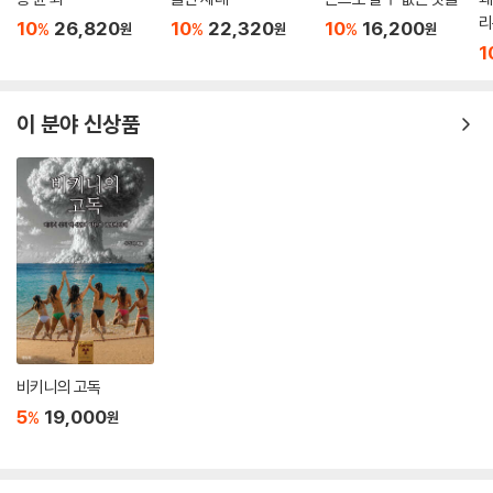
파괴를 지휘한 사람의 집안이 소유하고 있는 채석장에서 왔다는 것이다.
리
10
26,820
10
22,320
10
16,200
%
%
%
원
원
원
--- 「4. 경쟁으로 가는 길」중에서
1
우리가 보는 것이 이례적이고 단호한 원칙을 가진 미국 대통령 한 사람의
이 분야 신상품
성미와 괴팍함 때문에 일어난다고 생각하는 것은 흥미로운 일이다. 그는
또한 대단한 자신감의 소유자다. 북한 김정일과의 정상회담에 관해, 회담
이 어떤 방향으로 진전될지 어떻게 알아내겠느냐는 질문을 받고 그는 이렇
게 대답했다.
“내 생각에, 1분이면 알 수 있어요. 그저 내 촉감, 내 느낌만으로요. 그게 내
방식이오.”
그러나 사실 더 깊숙한 문제가 걸려 있다. 트럼프는 그 원인이라기보다는
증상이다. 현재의 백악관 재직자는 한편에 제쳐두더라도, 세계에 미국의
진정한 동맹자가 얼마나 적은지, 그리고 심지어 오랜 동반자들도 그 기본
적인 신뢰성에 얼마나 의문을 품고 있는지를 지적하는 것은 놀라운 일이
비키니의 고독
다. 미국의 고립은 전 국무부 부장관 스트로브 탤벗 같은 경험 많은 베테랑
들도 깊이 우려하고 있는 문제다. 그는 미국의 고립주의가 단지 어리석은
5
19,000
%
원
일일 뿐만 아니라 미국의 국익에 반하는 것이라고 경고했다.
이는 바로 제임스 매티스가 2018년 크리스마스 직전 국방부 장관에서 물