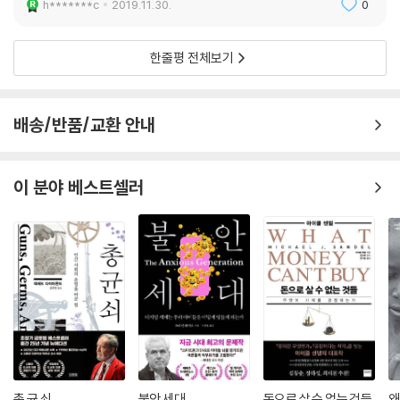
h*******c
2019.11.30.
0
한 동경을 당연한 것으로 만드는 어두운 면도 던져주고 있는 듯하다. 대기
업들이 차례차례 팔리는 것도 적응하기 어려울 수 있다. 호텔에서 항공기
임대 회사까지, 생명공학 업체에서 GE(제너럴일렉트릭)의 가전제품 사업
한줄평 전체보기
(한때 미국 재계의 신화였던 GE에서도 가장 핵심적인 부분이었다)까지
말이다.
유명 회사들이 현금 다발을 든 외국 구매자의 손으로 넘어가는 것을 보노
배송/반품/교환 안내
라면 충격을 받지 않을 수 없다. 특히 잘 알지 못하고 별로 관심을 갖지 않
았던 나라 출신의 구매자를 거의 예상치 않았을 때 더욱 그렇다. 이는 미국
에서뿐만 아니라 유럽에서도 마찬가지다. 볼보에서 런던의 택시회사들까
이 분야 베스트셀러
지, 워너뮤직에서 대형 건설사 슈트라박(Strabag)까지, 가장 대표적인
기업과 브랜드 가운데 일부가 외국인들의 손에 넘어갔다. 주로 실크로드
지역의 나라 출신들이다.
이 새롭고 때로 낯선 세계의 완벽한 사례는 이탈리아의 카라라 대리석을
채취하는 회사의 최대 지분을 매각한 일이다. 카라라 대리석은 로마의 신
전 판테온과 시에나 대성당, 런던의 마블아치, 미국 워싱턴의 국회의사당
마당에 서 있는 평화기념비 등에 사용된 대리석이다. 그 회사의 최대 주주
는 빈 라덴 가문이다. 무슨 말인가 하면, 뉴욕 프리덤타워(옛 세계무역센터
가 2001년 9·11 테러로 파괴된 뒤 그 자리에 새로 건립된 새 세계무역센터
의 별칭?옮긴이)에 쓰인 대리석이, 전에 그 자리에 서 있던 쌍둥이빌딩의
총 균 쇠
불안 세대
돈으로 살 수 없는 것들
왜