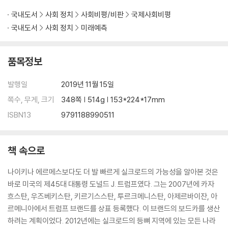
국내도서
사회 정치
사회비평/비판
국제사회비평
국내도서
사회 정치
미래예측
품목정보
발행일
2019년 11월 15일
쪽수, 무게, 크기
348쪽 | 514g | 153*224*17mm
ISBN13
9791188990511
책 속으로
나이키나 에르메스보다도 더 발 빠르게 실크로드의 가능성을 알아본 것은
바로 미국의 제45대 대통령 도널드 J. 트럼프였다. 그는 2007년에 카자
흐스탄, 우즈베키스탄, 키르기스스탄, 투르크메니스탄, 아제르바이잔, 아
르메니아에서 트럼프 브랜드를 상표 등록했다. 이 브랜드의 보드카를 생산
하려는 계획이었다. 2012년에는 실크로드의 등뼈 지역에 있는 모든 나라