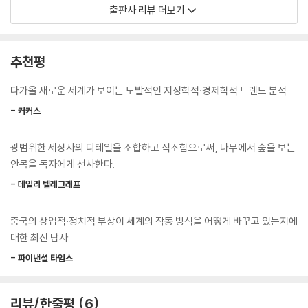
들이 독립을 지지하고 있다. 미국은 일관성 없는 지도자 아래, 당근보다는
출판사 리뷰 더보기
어 여배우 자오웨이(趙薇)나 재벌 마윈(馬雲) 같은 유명 인사들이 사들
채찍을 사용해 세계를 자기에게 유리하도록 재편하고자 하고 있다. 하지만
였다. 마윈은 유명한 샤토드수르(Chateau de Sours)를 비롯해 네 개를
이러한 서방의 이러한 면모는 새삼스러운 것이 아니다. 서방이 관여하고
가지고 있다. 뿐만 아니라 일부는 중국의 애주가들에게 더 잘 보이기 위해
한몫을 할 때는 언제나 문제를 해결하기보다는 오히려 더 많이 만들어내는
추천평
이름까지 바꿨다. 메독의 샤토세니약은 샤토앙틸로프티베텐(Chateau A
방식으로 개입하고 간섭했었고, 다른 나라들의 성장과 전망을 제한하는 장
ntilope Tibetaine, ‘티베트 영양羚羊’)으로 이름을 바꿨고, 샤토라투르
애물과 규제를 설치했다. 다만 서방이 자신의 모습대로 세계를 만들던 시
다가올 새로운 세계가 보이는 도발적인 지정학적·경제학적 트렌드 분석.
생피에르는 샤토라팽도르(Chateau Lapin d’Or, ‘금빛 토끼’)가 됐으며,
대는 지나간 지 오래다.
샤토클로벨에르는 샤토그랑앙틸로프(Chateau Grande Antilope, ‘큰
- 커커스
영양’)가 됐다.
그 다른 편에서 중국과 아시아 지역이 부상하고 있다. 서방 선진국에서 동
이는 수백 년 동안 경의와 명성을 얻었던 자랑스러운 이름들이 사라졌다고
광범위한 세상사의 디테일을 조합하고 직조함으로써, 나무에서 숲을 보는
방 국가들로의 세계 GDP의 이동은 그 규모와 속도 모두에서 숨이 막힐 정
생각하는 순수파에게는 거슬리겠지만, 동방의 부상은 우리 주변 세계의 일
안목을 독자에게 선사한다.
도다. 일부 추산에 따르면, 유가의 급등 덕분에 서아시아 (그리고 북아프리
상적인 요소로 생각됐던 것을 변화시키는 별도의 효과를 지니고 있다.
카) 국가들은 2018~2019년에 이전 12개월보다 2100억 달러 이상을 더
- 데일리 텔레그래프
--- 「1. 동방으로 가는 길」중에서
벌어들일 전망이다. 이러한 변화는 국가들이 서로 어떻게 관계를 맺고 협
력하고 경우에 따라서는 경쟁할 것인가 하는 문제로 이어졌다. 이런 상황
중국의 상업적·정치적 부상이 세계의 작동 방식을 어떻게 바꾸고 있는지에
동남아시아와 북유럽을 연결하는 새로운 남북수송회랑(INSTC) 개발 역
에서 서방과 달리 중국 정부는 호혜를 이야기하고, 협력 증진을 강조하고,
대한 최신 탐사.
시 진전을 보이고 있고, 아제르바이잔, 러시아, 이란의 정부기관들이 서로
‘상생’ 시나리오에 따라 민족과 국가와 문화를 한데 엮기 위해 장려책 사용
- 파이낸셜 타임스
긴밀하게 협력하며 일하고 있다. 러시아 외교부 장관 세르게이 라브로프는
을 이야기한다. 2013년 처음 발표한 ‘일대일로(一帶一路) 구상’ 이후 그
이렇게 말했다.
들은 느리지만 조금씩 거대한 네트워크 인프라를 구축해가고 있다. 일대일
“이 사업에는 우리 운송 부서들이 참여하게 되는데, 그들은 기술적이고 재
로의 성공 여부보다 우리에게 중요한 것은, 이제 서구 중심의 세계질서 패
리뷰/한줄평
6