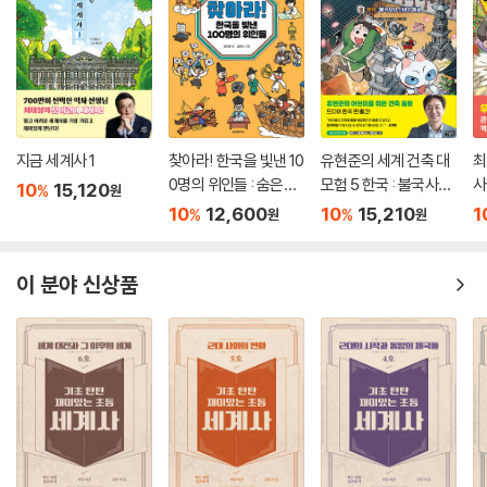
지금 세계사 1
찾아라! 한국을 빛낸 10
유현준의 세계 건축 대
최
0명의 위인들 : 숨은그
모험 5 한국 : 불국사와
사
10
15,120
%
원
림찾기와 노랫말로 만
신비의 동굴
10
12,600
10
15,210
1
%
%
원
원
나는 한국사 이야기
이 분야 신상품