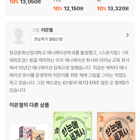
10
13,050
%
원
10
12,150
10
13,320
%
%
원
원
그림
이은열
관심작가 알림신청
청강문화산업대학교 애니메이션학과를 졸업했고, <스폰지밥> <파
워퍼프걸> 등을 제작하는 미국 애니메이션 회사와 이러닝 교육 회사
에서 10년간 애니메이션 감독으로 일했습니다. 지금은 캐릭터 애니
메이션 회사를 운영하며 어린이를 위한 책에 그림을 그리는 작업도
하고 있습니다. 그린 책으로는 《수탉과 돼지》 《재주 많은 오 형제》가
있습니다.
이은열
의 다른 상품