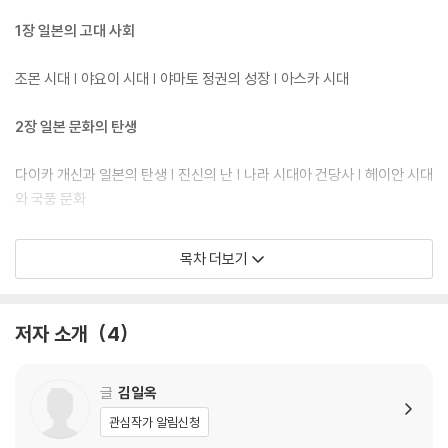
1장 일본의 고대 사회
조몬 시대 | 야요이 시대 | 야마토 정권의 성장 | 아스카 시대
2장 일본 문화의 탄생
다이카 개신과 일본의 탄생 | 진신의 난 | 나라 시대아 건당사 | 헤이안 시대
와 국풍 문화
3장 무사 정권 시대
목차 더보기
막보의 시대, 가마쿠라 막부 | 일본의 봉건제 | 남북조를 통일한 무로마치
막부 | 센고쿠(전국) 시대의 영웅들
저자 소개
4
4장 에도 막부
글
김일옥
에도 막부의 새로운 통치 방법 | 도시의 발달과 조닌 문화 | 외국과의 교류
관심작가 알림신청
로 발전한 학문