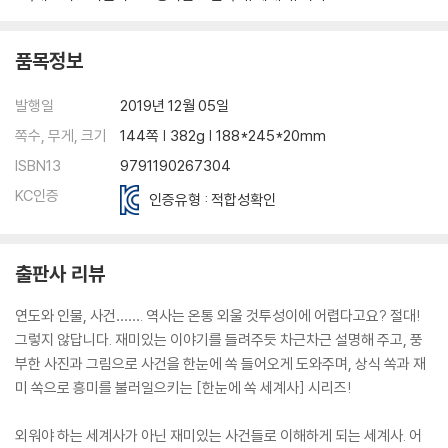
품목정보
발행일
2019년 12월 05일
쪽수, 무게, 크기
144쪽 | 382g | 188*245*20mm
ISBN13
9791190267304
KC인증
인증유형 : 적합성확인
출판사 리뷰
연도와 인물, 사건……. 역사는 온통 외울 것투성이에 어렵다고요? 절대!
그렇지 않답니다. 재미있는 이야기를 들려주듯 차근차근 설명해 주고, 풍
부한 사진과 그림으로 사건을 한눈에 쏙 들어오게 도와주며, 상식 쏙과 재
미 쏙으로 흥미를 불러일으키는 [한눈에 쏙 세계사] 시리즈!
외워야 하는 세계사가 아닌 재미있는 사건들로 이해하게 되는 세계사. 어