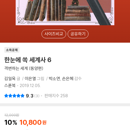
사이즈비교
공유하기
소득공제
한눈에 쏙 세계사 6
격변하는 세계 (동양편)
김일옥
글
이은열
그림
박소연
손은혜
감수
스푼북
2019.12.05.
9.3
판매지수
258
3
12,000
원
10
10,800