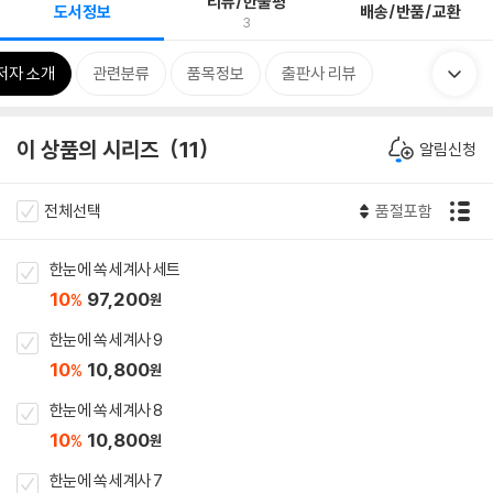
리뷰/한줄평
도서정보
배송/반품/교환
3
저자 소개
관련분류
품목정보
출판사 리뷰
이 상품의 시리즈
11
알림신청
전체선택
품절포함
한눈에 쏙 세계사 세트
10
97,200
%
원
한눈에 쏙 세계사 9
10
10,800
%
원
한눈에 쏙 세계사 8
10
10,800
%
원
한눈에 쏙 세계사 7