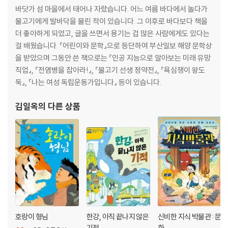
바닷가 섬 마을에서 태어나 자랐습니다. 어느 여름 바다에서 놀다가
5장 명
물고기에게 발바닥을 물린 적이 있습니다. 그 이후로 바다보다 책을
더 좋아하게 되었고, 글을 쓰면서 용기는 겁 많은 사람에게도 있다는
명을 세운 주원장 | 영락제와 정화의 대항해 | 중앙 권력의 비대와 신사층
걸 배웠습니다. 『어린이와 문학』으로 등단하여 부산일보 해양 문학상
의 성장 | 명의 경제와 양명학 | 명 말기의 혼란
을 받았으며 그동안 쓴 책으로는 『인공 지능으로 알아보는 미래 유망
직업』, 『전염병을 잡아라!』, 『물고기 선생 정약전』, 『욕심쟁이 왕도
6장 청
둑』, 『나는 여성 독립운동가입니다』 등이 있습니다.
누르하치의 후금 건국 | 홍타이지의 청 건국 | 강희제의 시대 | 옹정제의 개
김일옥
의 다른 상품
혁 정치 | 건륭제의 대통일 | 도시의 발전과 관둥 무역
호랑이 형님
한강, 아직 끝나지 않은
신비한 지식 박물관 : 문
기적
화