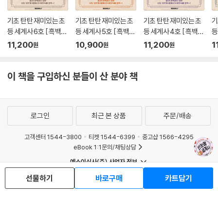
기초 탄탄 재미있는 초
기초 탄탄 재미있는 초
기초 탄탄 재미있는 초
기
등 세계사 6호 [ 흑백판
등 세계사 5호 [ 흑백판
등 세계사 4호 [ 흑백판
등
]
]
]
]
11,200
10,900
11,200
1
원
원
원
이 책을 구입하신 분들이 산 분야 책
로그인
최근 본 상품
주문/배송
고객센터 1544-3800
티켓 1544-6399
중고샵 1566-4295
eBook 1:1문의/채팅상담
예스이십사(주) 사업자 정보
이용약관
개인정보처리방침
청소년보호정책
선물하기
바로구매
카트담기
PC버전
회사소개
거래처관계자께
도서홍보
광고
Copyright © YES24 Corp. All Rights Reserved.
MATOM9