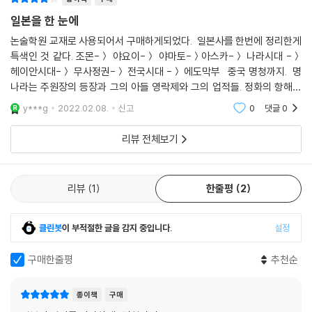
일본을 한 눈에
논술학원 교재로 사용되어서 구매하게되었다. 일본사를 한번에 정리한게
특색인 것 같다. 조몬-＞ 야요이-＞ 야마토-＞아스카-＞ 나라시대 -＞
헤이안시대-＞ 무사정권-＞ 전국시대 -＞ 에도막부 중국 명청까지. 명
나라는 주원장의 등장과 그의 아들 영락제와 그의 업적들. 정화의 항해까
지 청나라는 누르하치의 후금 건국부터 홍타이지의 청건국 , 강희제, 옹정
y***g
2022.02.08.
신고
0
댓글
0
제, 건륭제등 능
리뷰 전체보기
리뷰
1
한줄평
2
클린봇
이 부적절한 글을 감지 중입니다.
설정
구매한줄평
추천순
종이책
구매