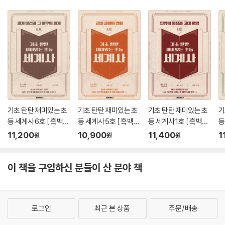
기초 탄탄 재미있는 초
기초 탄탄 재미있는 초
기초 탄탄 재미있는 초
기
등 세계사 6호 [ 흑백판
등 세계사 5호 [ 흑백판
등 세계사 1호 [ 흑백판
등
]
]
]
]
11,200
10,900
11,400
1
원
원
원
이 책을 구입하신 분들이 산 분야 책
로그인
최근 본 상품
주문/배송