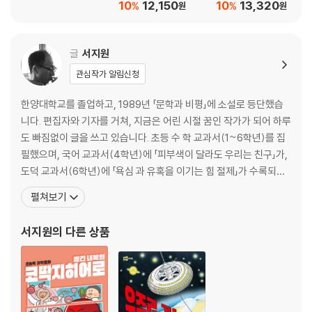
10
12,150
10
13,320
%
%
원
원
글
서지원
관심작가 알림신청
한양대학교를 졸업하고, 1989년 「문학과 비평」에 소설로 등단했습
니다. 편집자와 기자를 거쳐, 지금은 어린 시절 꿈인 작가가 되어 하루
도 빠짐없이 글을 쓰고 있습니다. 초등 수 학 교과서(1~6학년)를 집
필했으며, 국어 교과서(4학년)에 「피부색이 달라도 우리는 친구」가,
도덕 교과서(6학년)에 「욕심 과 유혹을 이기는 힘 절제」가 수록되어
있습니다. 지은 책으로 『어느 날 우리 반에 공룡이 전학 왔다』, 『빨간
펼쳐보기
내복의 초능력자』, 『훈민정음 구출 작전』, 『신통방통 수학 시리즈』,
『한 권으로 끝내는 초등 수학사전』, 『우리에게 희망을 보여 주세요』,
서지원
의 다른 상품
『우리 한옥에 숨