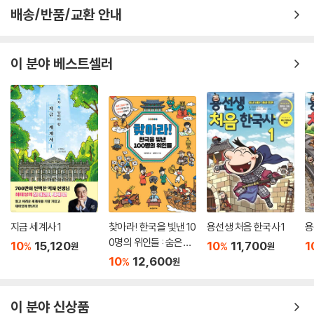
된 시민 혁명, 근대적 인식을 가져온 인종 차별 반대 운동, 약소국들의 민족
배송/반품/교환 안내
해방 운동, 과학 기술 혁명까지!
8권 『제국주의와 세계 대전』
이 분야 베스트셀러
[한눈에 쏙 세계사] 시리즈 여덟 번째 책. 인류 최대의 재앙이라 불리는 '세
계 대전'과 열강에서 시작된 식민지 건설 열풍을 다룹니다. 개정 교과서의
내용과 변경된 용어를 반영하여, 전쟁의 배경과 진행, 전후 처리의 상황까
지 골고루 정리했습니다.
9권 『냉전 체제와 현대 세계』
미국과 소련의 사상을 기준으로 세계가 둘로 나뉘어 경쟁하던 냉전 시대에
서부터 환경오염과 빈부 격차의 문제가 대두되기 시작한 현대 사회의 모습
까지 고루 담겨 있는 [한눈에 쏙 세계사] 시리즈 마지막 권. 아시아, 아프리
카에서 일어나는 민족 운동, 그리고 현대에서 벌어지고 있는 문제들과 그
지금 세계사 1
찾아라! 한국을 빛낸 10
용선생 처음 한국사 1
용
해결책까지 두루 살펴봅시다.
0명의 위인들 : 숨은그
10
15,120
10
11,700
1
%
%
원
원
림찾기와 노랫말로 만
10
12,600
%
원
나는 한국사 이야기
이 분야 신상품