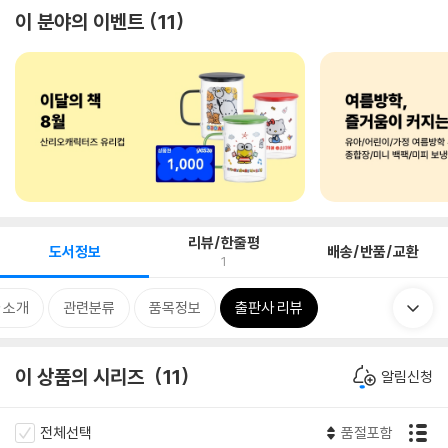
이 분야의 이벤트
11
리뷰/한줄평
도서정보
배송/반품/교환
1
 소개
관련분류
품목정보
출판사 리뷰
이 상품의 시리즈
11
알림신청
전체선택
품절포함