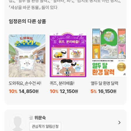
집』, 『열두 달 환경 달력』, 『열려라, 뇌!』, 『김치도 꽁치도 아닌 정치』,
『세상을 바꾼 동물』 들이 있다.
임정은
의 다른 상품
도와줘요, 손수건 씨!
퀴즈, 분리배출!
열두 달 환경 달력
10
14,850
10
12,150
5
16,150
%
%
%
원
원
원
글
위문숙
관심작가 알림신청