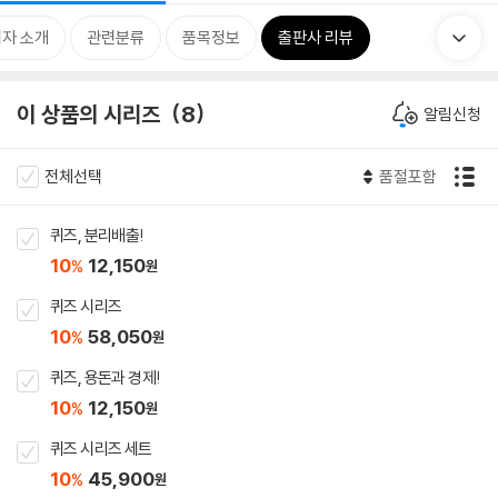
자 소개
관련분류
품목정보
출판사 리뷰
이 상품의 시리즈
8
알림신청
전체선택
품절포함
퀴즈, 분리배출!
10
12,150
%
원
퀴즈 시리즈
10
58,050
%
원
퀴즈, 용돈과 경제!
10
12,150
%
원
퀴즈 시리즈 세트
10
45,900
%
원