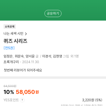
공유하기
소득공제
나는 새싹 시민
퀴즈 시리즈
전5권
임정은
위문숙
양서윤
글
이경석
김현영
그림
외 1명
초록개구리
2024.11.30.
첫번째 리뷰어가 되어주세요
64,500
원
10
58,050
YES포인트
3,220원 (5%)
5만원 이상 구매 시 2천원 추가 적립