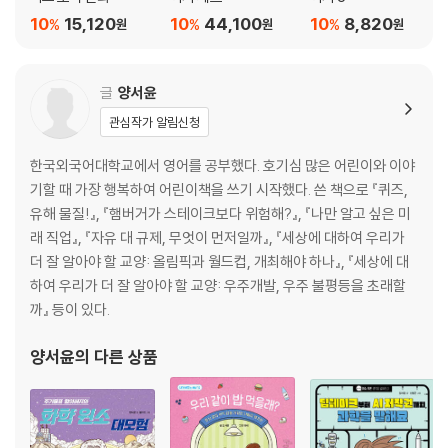
10
15,120
10
44,100
10
8,820
%
%
%
원
원
원
글
양서윤
관심작가 알림신청
한국외국어대학교에서 영어를 공부했다. 호기심 많은 어린이와 이야
기할 때 가장 행복하여 어린이책을 쓰기 시작했다. 쓴 책으로 『퀴즈,
유해 물질!』, 『햄버거가 스테이크보다 위험해?』, 『나만 알고 싶은 미
래 직업』, 『자유 대 규제, 무엇이 먼저일까』, 『세상에 대하여 우리가
더 잘 알아야 할 교양: 올림픽과 월드컵, 개최해야 하나』, 『세상에 대
하여 우리가 더 잘 알아야 할 교양: 우주개발, 우주 불평등을 초래할
까』 등이 있다.
양서윤
의 다른 상품