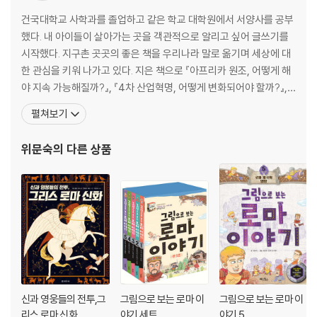
건국대학교 사학과를 졸업하고 같은 학교 대학원에서 서양사를 공부
했다. 내 아이들이 살아가는 곳을 객관적으로 알리고 싶어 글쓰기를
시작했다. 지구촌 곳곳의 좋은 책을 우리나라 말로 옮기며 세상에 대
한 관심을 키워 나가고 있다. 지은 책으로 『아프리카 원조, 어떻게 해
야 지속 가능해질까?』, 『4차 산업혁명, 어떻게 변화되어야 할까?』,
『윤리적 소비, 윤리적 소비와 합리적 소비, 우리의 선택은?』, 『한눈에
펼쳐보기
쏙 세계사 3: 지역 문화권의 형성』, 『오로라 탐험대, 펭귄을 구해
줘!』, 『퀴즈, GMO!』 등이 있고, 옮긴 책으로 『망고 한 조각』, 『빌랄의
위문숙
의 다른 상품
거짓말』, 『파라노이드
신과 영웅들의 전투,그
그림으로 보는 로마 이
그림으로 보는 로마 이
리스 로마 신화
야기 세트
야기 5