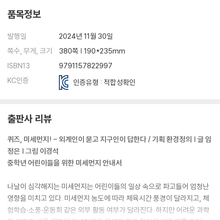
품목정보
발행일
2024년 11월 30일
쪽수, 무게, 크기
380쪽 | 190*235mm
ISBN13
9791157822997
KC인증
인증유형 : 적합성확인
출판사 리뷰
퀴즈, 미세먼지! - 외계인이 묻고 지구인이 답한다 / 기획 환경정의 | 글 임
정은 | 그림 이경석
중학년 어린이들을 위한 미세먼지 안내서
나날이 심각해지는 미세먼지는 어린이들의 일상 속으로 파고들어 엄청난
영향을 미치고 있다. 미세먼지 농도에 따라 체육시간 풍경이 달라지고, 체
험학습·소풍·운동회 같은 외부 활동 여부가 달라진다. 하지만 어려운 과학