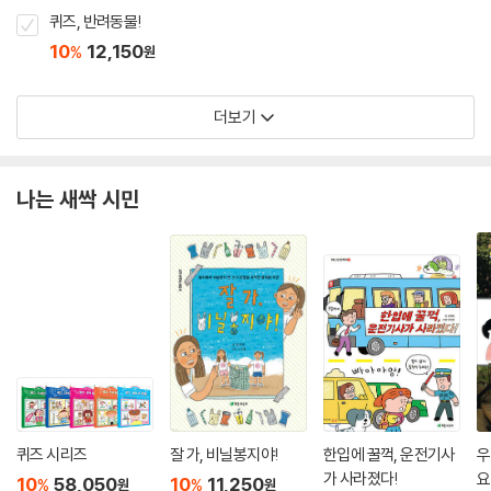
퀴즈, 반려동물!
10
12,150
%
원
더보기
나는 새싹 시민
퀴즈 시리즈
잘 가, 비닐봉지야!
한입에 꿀꺽, 운전기사
우
가 사라졌다!
요
10
58,050
10
11,250
%
%
원
원