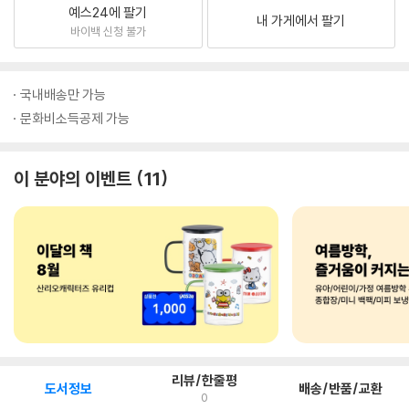
예스24에 팔기
내 가게에서 팔기
바이백 신청 불가
국내배송만 가능
문화비소득공제 가능
이 분야의 이벤트
11
리뷰/한줄평
도서정보
배송/반품/교환
0