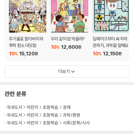
주기율표 할아버지와
우리 같이 밥 먹을래?
딥페이크부터 AI 저작
화학 원소 대모험
권까지, 과학을 말해요
10
12,600
%
원
10
15,120
10
12,150
%
%
원
원
더보기
관련 분류
국내도서
어린이
초등학습
경제
국내도서
어린이
초등학습
과학/환경
국내도서
어린이
초등학습
사회/문화/시사