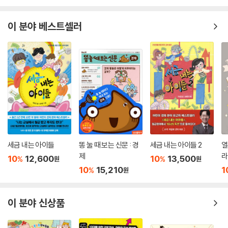
우리가 인식하지 못하는 사이 우리나라는 GMO를 가장 많이 수입하는 나
라 중 하나가 되었다. 어린이들은 거의 매일 먹는 GMO에 대해 얼마나 알
이 분야 베스트셀러
고 있을까? 이 책은 GMO에 대해 어린이 눈높이로 알기 쉽게 설명하여 어
린이들이 자신의 몸을 건강하게 지키는 데 도움을 준다.
퀴즈, 유해 물질! - 미생물이 묻고 어린이가 답한다 / 글 양서윤 | 그림 이
경석 | 감수 최경호
화학 제품의 편리함 뒤에 숨은 유해 물질
몇몇 제품에서 특정 유해 물질이 안전 기준을 넘어섰음을 보도하는 뉴스가
심심치 않게 들려온다. 아기 욕조와 어린이 자전거에서는 간이나 신장에
해로운 프탈레이트가, 유아 매트에서는 피부 질환을 일으키는 휘발성 유기
세금 내는 아이들
똥 눌 때 보는 신문 : 경
세금 내는 아이들 2
열
화합물이, 비즈 공예 완구에서는 폐 질환을 유발하는 MIT가……. 가습기
제
라
10
12,600
10
13,500
%
%
원
원
살균제 사건으로 유해 물질에 대한 경각심이 높아졌지만, 유해 물질을 일
10
15,210
1
%
원
상에서 몰아내기는 그리 쉬운 일이 아니다. 우리에게 편리와 위생을 선사
한 수많은 제품들이 화학 물질로 만들어졌고, 그중 어떤 제품에 유해한 물
질이 들어 있는지 눈으로 봐서는 알 수 없으니 말이다.
이 분야 신상품
어린이들이 사용하는 제품만은 특별히 안전했으면 좋으련만, 어른들이 효