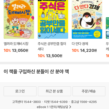
율성과 경제성을 앞세우는 사이 유해 물질은 어린이들의 일상에까지 침투
했다. 그러니 어린이들이 적어도 자기가 사용하는 제품에 안전하지 않은
것도 있다는 사실은 알고 있어야 하지 않을까? 또한 몸에 해로운 영향을 끼
치는 제품을 피하려면 유해 물질이 무엇인지, 어디에 숨어 있는지도 알아
야 할 것이다. 이 책은 어린이들이 유해 물질을 가려낼 근거를 제시한다.
퀴즈, 반려동물! - 할머니가 묻고 반려동물이 답한다 / 글 임정은 | 그림 김
열려라 도깨비시장
주식은 공부만큼 힘이
다 안다 경제
우
현영 | 감수 동물자유연대
세다
케
10
13,050
10
14,220
%
%
원
원
할머니와 반려동물 셋이 들려주는 ‘이것만은 꼭 알아 줘!’
10
13,500
1
%
원
이 책은 반려동물의 대부분을 차지하는 개와 고양이에 주로 초점을 맞추었
다. 기본적인 생활 양식은 물론 반려동물이 어떻게 해야 건강하고 행복하
이 책을 구입하신 분들이 산 분야 책
게 지낼 수 있는지 자세히 실려 있다.
개와 고양이는 습성이 어떻게 다른지, 무엇은 먹어도 되고 무엇은 먹으면
로그인
최근 본 상품
주문/배송
절대 안 되는지, 개와 함께 살면 어떤 일이 일어날 수 있는지부터, 왜 사지
말고 입양을 해야 하는지, 밖에 혼자 있는 반려동물을 발견했을 때 어떻게
고객센터 1544-3800
티켓 1544-6399
중고샵 1566-4295
해야 하는지까지 알려 준다. 또한 반려동물을 대할 때 지켜야 할 예절인 ‘펫
eBook 1:1문의/채팅상담