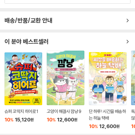
배송/반품/교환 안내
이 분야 베스트셀러
슈퍼 코딱지 히어로 1
고양이 해결사 깜냥 9
단 하루! 시간을 배송하
독
는 하늘 택배
않
10
15,120
10
12,600
%
%
원
원
10
12,600
1
%
원