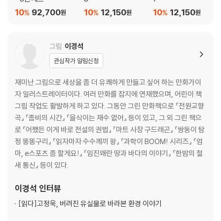
10
92,700
10
12,150
10
12,150
%
%
%
원
원
원
그림
이경석
관심작가 알림신청
재미난 그림으로 세상을 좀 더 유쾌하게 만들고 싶어 하는 만화가이
자 일러스트레이터이다. 여러 만화를 잡지에 연재했으며, 어린이 책
그림 작업도 활발하게 하고 있다. 그동안 그린 만화책으로 『전원교향
곡』 『좀비의 시간』 『을식이는 재수 없어』 등이 있고, 그 외 그린 책으
로 『어쨌든 이게 바로 전설의 권법』 『마트 사장 구드래곤』 『쌍둥이 탐
정 똥똥구리』 『읽자마자 수수께끼 왕』 『과학이 BOOM! 시리즈』 『엄
마, e스포츠 좀 할게요!』 『임진왜란 땅과 바다의 이야기』 『한밤의 철
새 통신』 등이 있다.
이경석
인터뷰
[읽다]
고정욱, 버려진 유실물로 바라본 환경 이야기