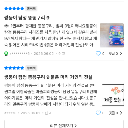
양한 활동을 할 수 있어 어린이들이 재미있게
종이책
쌍둥이 탐정 똥똥구리 9
🐞 1권부터 함께한 똥똥구리, 벌써 9권이라니요쌍둥이
탐정 똥똥구리 시리즈를 처음 만난 게 엊그제 같은데벌써
9권까지 왔다는 게 믿기지 않아요.한 권도 빠지지 않고 계
속 읽어온 시리즈라이번 《붉은 머리 거인의 전설》도 아이
가 꽤 기대하면서 펼쳐 들었어요.그리고 역시나 결과는 한
x********6
2026.06.02.
신고
0
댓글
0
마디였어요.👉 “이번 것도 진짜 재밌었어!”그 말 하나면
이 시리즈는 이미 성공이지요 😊
종이책
쌍둥이 탐정 똥똥구리 9 붉은 머리 거인의 전설
쌍둥이 탐정 똥똥구리 9 : 붉은 머리 거인의 전설글 류미
원그림 이경석출판 마술피리쌍둥이 탐정 똥똥구리 9번째
이야기붉은 머리 거인의 전설을 만나보았습니다.소똥구
리와 말똥구리 쌍둥이 남매가 사람이 되기 위해 일년 동안
백가지 사건을 해결해나가는 어린이 동화 시리즈입니다.
a****8
2026.06.01.
신고
0
댓글
0
저희 아이가 워낙 추리 동화와 재밌는 스토리를좋아해서
1편부터 쭉~ 재미있게 보고 있는 시리즈에요.
리뷰 전체보기