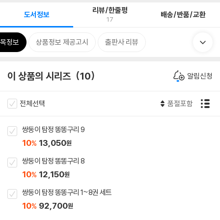
리뷰/한줄평
도서정보
배송/반품/교환
17
목정보
상품정보 제공고시
출판사 리뷰
이 상품의 시리즈
10
알림신청
전체선택
품절포함
쌍둥이 탐정 똥똥구리 9
10
13,050
%
원
쌍둥이 탐정 똥똥구리 8
10
12,150
%
원
쌍둥이 탐정 똥똥구리 1~8권 세트
10
92,700
%
원