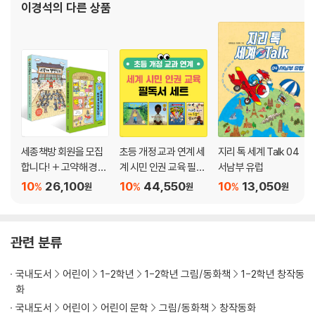
이경석
의 다른 상품
세종책방 회원을 모집
초등 개정 교과 연계 세
지리 톡 세계 Talk 04
합니다! + 고약해 경연
계 시민 인권 교육 필독
서남부 유럽
학교 세트
서 세트
10
26,100
10
44,550
10
13,050
%
%
%
원
원
원
관련 분류
국내도서
어린이
1-2학년
1-2학년 그림/동화책
1-2학년 창작동
화
국내도서
어린이
어린이 문학
그림/동화책
창작동화