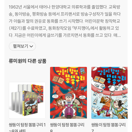
1962년 서울에서 태어나 한양대학교 의류학과를 졸업했다. 교육방
송, 동아방송, 평화방송 등에서 프리랜서로 방송구성작가 일을 하다
가 아들과 딸의 권유로 동화를 쓰기 시작했다. 어린이문학 창작학교
(제2기)를 수료하였고, 동화창작모임 「부지깽이」에서 활동하고 있
다. 지금은 어린이에게 글쓰기를 가르치면서 동화를 쓰고 있다. 매년
봄마다 공원에서 아이들과 함께 씽씽맨처럼 신나게 뛰어놀면서 새로
펼쳐보기
운 게임을 만들어 왔다. 지은 책으로 『숫자인간, 메먼들이 사는 나라』,
『안녕, 드라퓰라』, 『아파트를 지키는 구렁이』, 『상상의 세계 일루니
류미원
의 다른 상품
지』, 『우리 옆집에 사는 마귀할멈』, 『오렌지별에서
쌍둥이 탐정 똥똥구리 1
쌍둥이 탐정 똥똥구리
쌍둥이 탐정 똥똥구리
~8권 세트
8
7