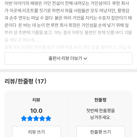
이번 이야기의 배경은 거인 전설이 전해 내려오는 거인섬이다. 루한 회사
가 이곳에 리조트를 짓기로 하면서 마을 사람들은 모두 떠났지만, 황영감
과 손주 연우는 떠날 수 없다. 붉은 머리 거인을 지키는 수호자 집안이기 때
문이다. 돈 버는 데 눈이 먼 루한 회사 회장은 거인섬을 손에 넣기 위해 일
부러 섬 주변에 기름을 쏟고, 이는 결국 아무도 몰랐던 정체 모를 바다 괴물
을 깨우고 마는데…….
똥똥구리 탐정은 연우를 돕기 위해 미로 속의 연우 집을 찾아가고, 전설 속
의 암호를 풀어내 바다 괴물의 정체를 알아낸다. 지하 창고의 열쇠를 찾아
출판사 리뷰 더보기
내고, 붉은 머리 거인이 한 알쏭달쏭한 말의 뜻을 알아채 붉은 머리 거인을
깨우려 한다. 붉은 머리 거인만이 바다 괴물을 상대할 수 있기 때문이다. 똥
똥구리 탐정의 여정을 따라가며 독자들도 다양한 암호 풀기, 숨은그림찾
리뷰/한줄평
17
기, 미로 찾기 등 재미있는 활동을 할 수 있다.
[시리즈 특징]
리뷰
한줄평
10.0
첫번째 한줄평을
·미션, 1년 안에 100가지 사건을 해결하라!
남겨주세요.
쌍둥이 탐정 똥똥구리의 정체는 말똥구리와 소똥구리이다. 이들이 탐정이
리뷰 쓰기
한줄평 쓰기
되어 사방팔방 뛰어다니는 이유는 단 한 가지! 옥황상제가 1년 안에 100가