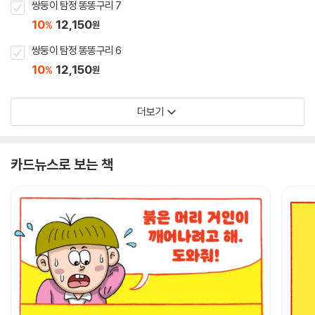
쌍둥이 탐정 똥똥구리 7
10
12,150
%
원
쌍둥이 탐정 똥똥구리 6
10
12,150
%
원
더보기
카드뉴스로 보는 책