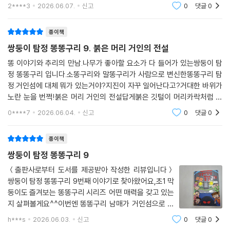
탐정이 똥 폭탄 재료를 구하기 위해 바닷가에 왔어요. 갈
2****3
2026.06.07.
신고
0
댓글
0
매기가 똥똥구리에게 쪽지를 전했어요. 쪽지에는 암호가
이 책을 읽으면 쌍둥이 탐정 똥똥구리와 함께 암호를 풀고, 미로를 빠져나
적혀 있었어요. 암호 내용을 알아볼까요?여
가고, 범인을 추리하고, 주요 단서를 찾아내는 등 여러 가지 미션을 풀어 볼
종이책
수 있다. 미션을 하나씩 해결해 가다 보면 금세 한 권을 뚝딱 읽게 되어, 독
쌍둥이 탐정 똥똥구리 9. 붉은 머리 거인의 전설
서에 흥미가 없는 어린이들도 성취감을 느낄 수 있다. 만화풍의 그림과 구
성은 그림 구석구석을 살펴보는 재미를 준다.
똥 이야기와 추리의 만남.나무가 좋아할 요소가 다 들어가 있는쌍둥이 탐
정 똥똥구리 입니다.소똥구리와 말똥구리가 사람으로 변신한똥똥구리 탐
정.거인섬에 대체 뭐가 있는거야?지진이 자꾸 일어난다고?거대한 바위가
노란 눈을 번쩍!붉은 머리 거인의 전설답게붉은 깃털이 머리카락처럼 붙
어 있어요.아군일까, 적군일까?똥똥구리 탐정사무소로 어떤 의뢰가 들어
0****7
2026.06.04.
신고
0
댓글
0
올까요?검은 기름이 덕지
종이책
쌍둥이 탐정 똥똥구리 9
＜출판사로부터 도서를 제공받아 작성한 리뷰입니다＞
쌍둥이 탐정 똥똥구리 9번째 이야기로 찾아왔어요,초1 막
둥이도 즐겨보는 똥똥구리 시리즈 어떤 매력을 갖고 있는
지 살펴볼게요^^이번엔 똥똥구리 남매가 거인섬으로 떠
나면서 모험을 활약을 펼치는데요. 사건의 단서를 하나씩
h***s
2026.06.03.
신고
0
댓글
0
찾아가면서 암호 풀기, 미로 찾기, 숨은 그림 찾기 등등 다