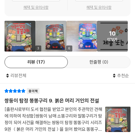
지 사건을 해결하면, 똥똥구리의 소원대로 영원히 사람으로 살 수 있게 해
혜택 및 유의사항
혜택 및 유의사항
준다고 했기 때문이다.
·들어는 봤나? 변신 탐정!
10
더보기
똥똥구리는 똥을 얹은 듯한 헤어스타일이 범상치 않다. 소똥구리 탐정은
똥에 대한 지식을 총동원하여 똥 폭탄을 제조하고, 말똥구리 탐정은 똥 굴
5
3
6
리기로 단련된 다리로 멋진 발차기를 날린다. ‘변신 탐정’이란 설정은 이야
리뷰
17
한줄평
0
기를 더해 갈수록 재미있는 역할을 한다.
리뷰전체
추천순
·우린 쌍둥이, 둘이서 해결한다고!
종이책
똥똥구리는 똥부심으로 똘똘 뭉친 쌍둥이 남매이다. 최고의 똥 폭탄 기술
자 소똥구리는 차분한 성격과 뛰어난 관찰력으로 사건을 풀어 가고, 최고
쌍둥이 탐정 똥똥구리 9. 붉은 머리 거인의 전설
의 발차기 선수 말똥구리는 엉뚱한 상상력으로 추리에 보탬이 된다. 둘이
[출판사로부터 도서 협찬을 받았고 본인의 주관적인 견해
함께라면 100가지 사건을 해결하는 건 시간문제라고!
에 의하여 작성함]쌍둥이 남매 소똥구리와 말똥구리가 탐
정이 되어 사건을 해결하는 쌍둥이 탐정 똥똥구리 시리즈
·숨은그림찾기·수수께끼 풀며 추리력과 관찰력이 쑥쑥
9권 ＜붉은 머리 거인의 전설＞을 읽어 봤어요.똥똥구리