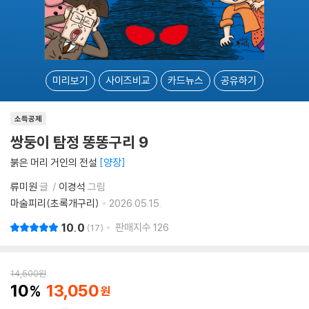
미리보기
사이즈비교
카드뉴스
공유하기
소득공제
쌍둥이 탐정 똥똥구리 9
붉은 머리 거인의 전설
양장
류미원
글
이경석
그림
마술피리(초록개구리)
2026.05.15.
10.0
판매지수
126
17
14,500
원
10
13,050