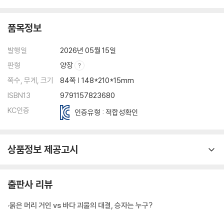
품목정보
발행일
2026년 05월 15일
판형
양장
쪽수, 무게, 크기
84쪽 | 148*210*15mm
ISBN13
9791157823680
KC인증
인증유형 : 적합성확인
상품정보 제공고시
출판사 리뷰
·붉은 머리 거인 vs 바다 괴물의 대결, 승자는 누구?