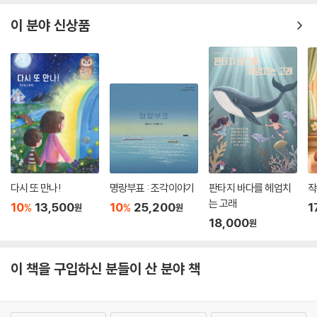
이 분야 신상품
다시 또 만나!
명랑부표 : 조각이야기
판타지 바다를 헤엄치
작
는 고래
10
13,500
10
25,200
1
%
%
원
원
18,000
원
이 책을 구입하신 분들이 산 분야 책