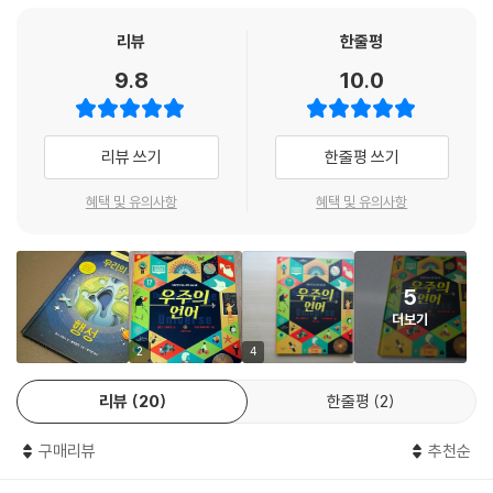
팽창하는 우주
리뷰
한줄평
물리학
9.8
10.0
우주에 오신 걸 환영해요!
물리학이 뭐예요?
뉴턴의 운동 법칙
리뷰 쓰기
한줄평 쓰기
지구 표면
전기와 자기
혜택 및 유의사항
혜택 및 유의사항
원자의 내부
에너지
5
소리
더보기
소리란 무엇일까요?
2
4
소리 듣기
고주파와 저주파
리뷰
20
한줄평
2
음의 조화
말하기의 기술
구매리뷰
추천순
누가 더 시끄러울까요?
평온함과 고요함