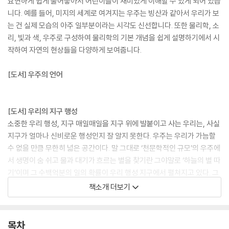
요연하게 쉽게 풀어놓아서 어린이들이 재미있게 이해할 수 있게 되어 있습
니다. 예를 들어, 미지의 세계로 여겨지는 우주는 빙산과 같아서 우리가 보
는 건 실제 모습의 아주 일부분이라는 시각도 신선합니다. 또한 물리학, 소
리, 빛과 색, 우주로 구성하여 물리학의 기본 개념을 쉽게 설명하기에서 시
작하여 자연의 현상들을 다양하게 보여줍니다.
[도서] 우주의 언어
[도서] 우리의 지구 행성
소중한 우리 행성, 지구 매일매일을 지구 위에 발붙이고 사는 우리는, 사실
지구가 얼마나 신비로운 행성인지 잘 알지 못한다. 우주는 우리가 가늠할
수 없을 만큼 무한히 넓은 공간이다. 말 그대로 ‘천문학적인 규모’의 우주에
서 생명이 숨 쉬고 물과 대기가 흐르는 별을 찾기란 그야말로 ‘하늘의 별 따
기’이며 그 수백억분의 일의 확률이 우리 행성 지구에서 펼쳐지고 있다. 그
렇다면 우리는 지구라는 별에 대해 얼마나 알고 있을까? 이번에 출간되는
책소개 더보기
『우리의 지구 행성』은 지구의 가장 깊은 핵과 해저 세계부터 높은 산 꼭대
기까지, 그리고 지구를 감싼 대기와 구름의 순환을 아우르는 지구의 모든
것을 담고 있다. 유명한 가요의 노랫말과 같이, 우리는 아이들과 미래의 후
목차