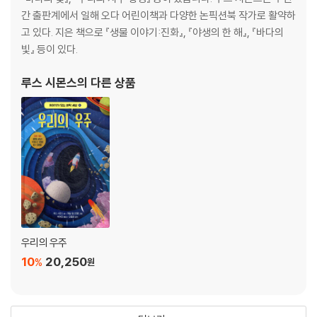
간 출판계에서 일해 오다 어린이책과 다양한 논픽션북 작가로 활약하
소리
고 있다. 지은 책으로 『생물 이야기:진화』, 『야생의 한 해』, 『바다의
소리란 무엇일까요?
빛』 등이 있다.
소리 듣기
고주파와 저주파
루스 시몬스
의 다른 상품
음의 조화
말하기의 기술
누가 더 시끄러울까요?
평온함과 고요함
음속 장벽 넘기
지진
세상의 소음
우주의 소리
우리의 우주
빛과 색
10
20,250
%
원
빛이란 무엇일까요?
우리는 어떻게 사물을 볼 수 있을까요?
별빛의 속도