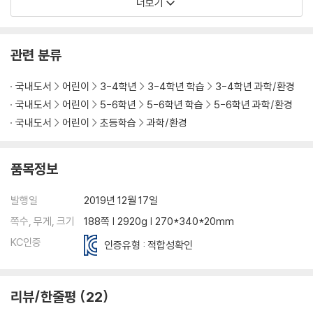
햇빛
더보기
달빛
태양의 핵
강렬한 빛
관련 분류
햇빛으로 요리해요
파란색 하늘
국내도서
어린이
3-4학년
3-4학년 학습
3-4학년 과학/환경
무지개 색
국내도서
어린이
5-6학년
5-6학년 학습
5-6학년 과학/환경
멋진 우주쇼, 일식과 월식
국내도서
어린이
초등학습
과학/환경
자연을 수놓은 빛
품목정보
우주
천체 망원경
발행일
2019년 12월 17일
비가시광선
태초의 우주
쪽수, 무게, 크기
188쪽 | 2920g | 270*340*20mm
외계인을 찾아서
KC인증
인증유형 : 적합성확인
별들의 나이
깜깜한 우주
블랙홀
리뷰/한줄평
22
표준 촉광