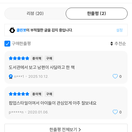
우주
리뷰
20
한줄평
2
천체 망원경
비가시광선
태초의 우주
클린봇
이 부적절한 글을 감지 중입니다.
설정
외계인을 찾아서
구매한줄평
추천순
별들의 나이
깜깜한 우주
블랙홀
종이책
구매
표준 촉광
도서관에서 보고 남편이 사달라고 한 책
팽창하는 우주
n***1
2025.10.12.
0
종이책
구매
팝업스타일이여서 아이들이 관심있게 아주 잘보네요
p*****n
2020.01.06.
0
한줄평 전체보기