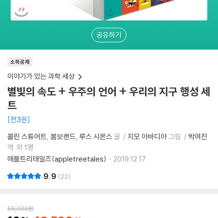
공유하기
소득공제
이야기가 있는 과학 세상
별빛의 속도 + 우주의 언어 + 우리의 지구 행성 세
트
전3권
콜린 스튜어트
봄보랜드
루스 시몬스
글
지모 아바디아
그림
박여진
역
외 1명
애플트리태일즈(appletreetales)
2019.12.17.
9.9
22
55,000
원