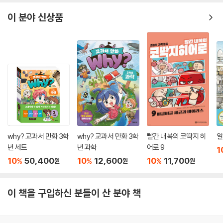
이 분야 신상품
why? 교과서 만화 3학
why? 교과서 만화 3학
빨간 내복의 코딱지 히
일
년 세트
년 과학
어로 9
1
10
50,400
10
12,600
10
11,700
%
%
%
원
원
원
이 책을 구입하신 분들이 산 분야 책