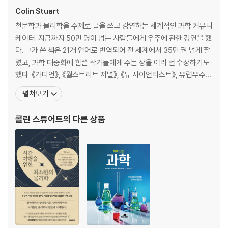
지진
Colin Stuart
세상의 소음
천문학과 물리학을 주제로 글을 쓰고 강연하는 세계적인 과학 커뮤니
우주의 소리
케이터. 지금까지 50만 명이 넘는 사람들에게 우주에 관한 강연을 했
다. 그가 쓴 책은 21개 언어로 번역되어 전 세계에서 35만 권 넘게 팔
빛과 색
렸고, 과학 대중화에 힘쓴 작가들에게 주는 상을 여러 번 수상하기도
빛이란 무엇일까요?
했다. 《가디언》, 《월스트리트 저널》, 《뉴 사이언티스트》, 유럽우주청
우리는 어떻게 사물을 볼 수 있을까요?
등에 대중을 위해 200건이 넘는 흥미로운 과학 기사를 기고했으며,
펼쳐보기
별빛의 속도
[스카이 뉴스], [BBC 뉴스], [라디오5 라이브] 등에 출연해 우주의
햇빛
신비에 관해 알렸다. 영국 왕립천문학회의 회원이기도 하다. 2017년
콜린 스튜어트
의 다른 상품
달빛
에는 국제천문학협회에서 천문
태양의 핵
강렬한 빛
햇빛으로 요리해요
파란색 하늘
무지개 색
멋진 우주쇼, 일식과 월식
자연을 수놓은 빛