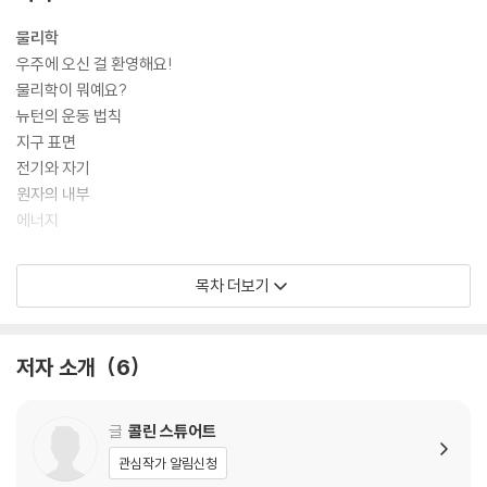
손들에게서 지구의 풍족한 환경을 ‘빌려’ 쓰고 있다.
물리학
우주에 오신 걸 환영해요!
물리학이 뭐예요?
뉴턴의 운동 법칙
지구 표면
전기와 자기
원자의 내부
에너지
소리
목차 더보기
소리란 무엇일까요?
소리 듣기
고주파와 저주파
저자 소개
6
음의 조화
말하기의 기술
누가 더 시끄러울까요?
글
콜린 스튜어트
평온함과 고요함
관심작가 알림신청
음속 장벽 넘기