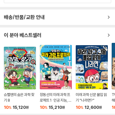
배송/반품/교환 안내
이 분야 베스트셀러
슈뻘맨의 숨은 과학 찾
장동선의 미래 과학 프
미래 과학 신문 몰입 읽
T
기 8
로젝트 1 : 인공 지능, 새
기 “나라면?”
해
로운 세상을 열다
10
15,120
10
15,210
10
12,600
1
%
%
%
원
원
원