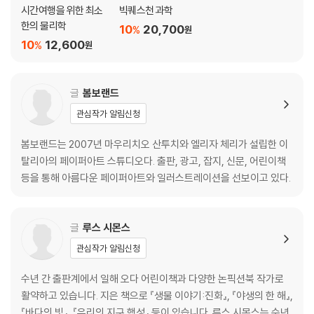
우주
시간여행을 위한 최소
빅퀘스천 과학
천체 망원경
한의 물리학
10
20,700
%
원
비가시광선
10
12,600
%
원
태초의 우주
외계인을 찾아서
별들의 나이
글
봄보랜드
깜깜한 우주
관심작가 알림신청
블랙홀
표준 촉광
봄보랜드는 2007년 마우리치오 산투치와 엘리자 체리가 설립한 이
팽창하는 우주
탈리아의 페이퍼아트 스튜디오다. 출판, 광고, 잡지, 신문, 어린이책
등을 통해 아름다운 페이퍼아트와 일러스트레이션을 선보이고 있다.
물리학
우주에 오신 걸 환영해요!
물리학이 뭐예요?
글
루스 시몬스
뉴턴의 운동 법칙
관심작가 알림신청
지구 표면
전기와 자기
수년 간 출판계에서 일해 오다 어린이책과 다양한 논픽션북 작가로
원자의 내부
활약하고 있습니다. 지은 책으로 『생물 이야기:진화』, 『야생의 한 해』,
에너지
『바다의 빛』, 『우리의 지구 행성』 등이 있습니다. 루스 시몬스는 수년