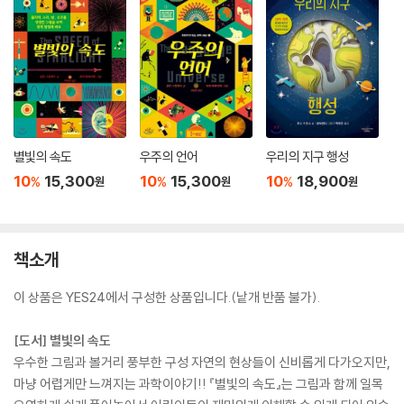
별빛의 속도
우주의 언어
우리의 지구 행성
10
15,300
10
15,300
10
18,900
%
%
%
원
원
원
책소개
이 상품은 YES24에서 구성한 상품입니다.(낱개 반품 불가).
[도서] 별빛의 속도
우수한 그림과 볼거리 풍부한 구성 자연의 현상들이 신비롭게 다가오지만,
마냥 어렵게만 느껴지는 과학이야기!! 『별빛의 속도』는 그림과 함께 일목