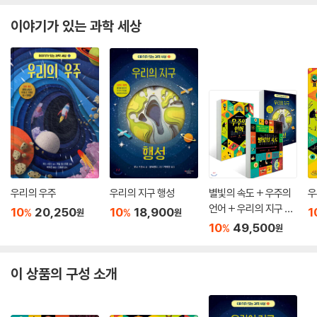
이야기가 있는 과학 세상
우리의 우주
우리의 지구 행성
별빛의 속도 + 우주의
우
언어 + 우리의 지구 행
10
20,250
10
18,900
1
%
%
원
원
성 세트
10
49,500
%
원
이 상품의 구성 소개