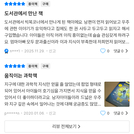
종이책
구매
음속 장벽 넘기
도서관에서 만난 책
지진
세상의 소음
도서관에서 빅북코너에서 만나게 된 책이에요. 남편이 먼저 읽어보고 우주
우주의 소리
에 관한 이야기가 유익하다고 집에도 한 권 사두고 두고두고 읽자고 해서
구입했습니다. 아이들은 아직 어려 아직 흥미없는데 슬슬 관심갖게 하려구
요. 엄마아빠 모두 문과출신이라 이과 지식이 부족한데 저희먼저 읽어보고
빛과 색
배우려구요.
빛이란 무엇일까요?
n***1
2025.11.29.
신고
0
댓글
0
우리는 어떻게 사물을 볼 수 있을까요?
별빛의 속도
종이책
구매
햇빛
움직이는 과학책
달빛
지구에 대한 과학적 지식만 얻을 줄 알았는데 팝업 형태로
태양의 핵
되어 있어서 아이들이 호기심을 가지면서 지식을 얻을 수
강렬한 빛
있어서 더 좋아하더라고요. 남자아이들이라 드넓은 우주
햇빛으로 요리해요
와 지구 깊은 속에서 일어나는 것에 대해 궁금증도 많았는
파란색 하늘
데요.그저 궁금한 것을 막연하게 물어보는 것에 대답만 해
p*****n
2020.01.06.
신고
0
댓글
0
무지개 색
주다가 자세하면서 알기 쉽게 정리해서 책으로 알아보는
멋진 우주쇼, 일식과 월식
게 좋겠다 생각해서 구매를 했죠 책을
리뷰 전체보기
자연을 수놓은 빛