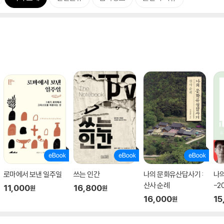
로마에서 보낸 일주일
쓰는 인간
나의 문화유산답사기 :
나의
산사 순례
-2
11,000
16,800
원
원
16,000
15
원