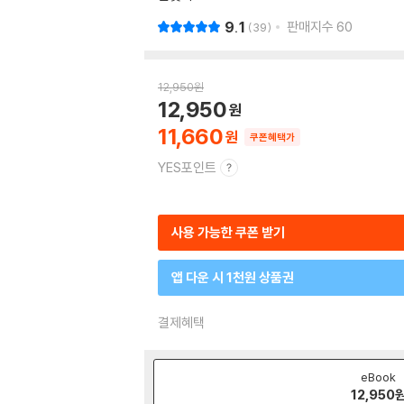
9.1
판매지수
60
39
12,950
원
12,950
11,660
쿠폰혜택가
YES포인트
사용 가능한 쿠폰 받기
앱 다운 시 1천원 상품권
결제혜택
eBook
12,950