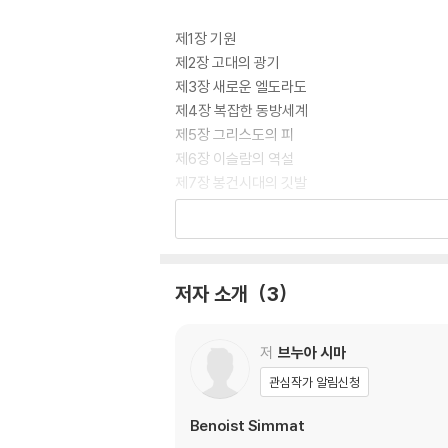
제1장 기원
제2장 고대의 광기
제3장 새로운 엘도라도
제4장 복잡한 동방세계
제5장 그리스도의 피
제6장 이슬람의 역설
제7장 봉건시대의 깃발
제8장 위대한 발견들
제9장 아메리카 그리고 그 너머로
제10장 테루아르, 왕위에 오르다
제11장 친환경 혁명
저자 소개
3
에필로그
저
브누아 시마
관심작가 알림신청
Benoist Simmat