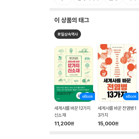
이 상품의 태그
#일상속역사
세계사를 바꾼 12가지
세계사를 바꾼 전염병 1
신소재
3가지
11,200
15,000
원
원