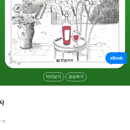
미리보기
공유하기
사
은
역