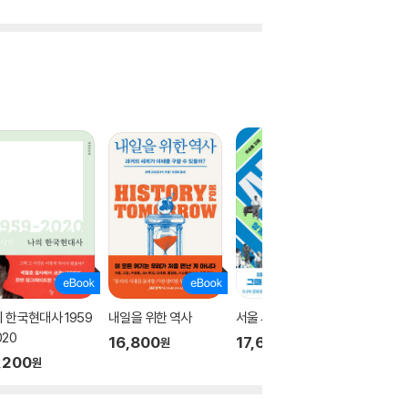
 한국현대사 1959
내일을 위한 역사
서울 시대
강남의 
020
16,800
17,600
13,86
원
원
,200
원