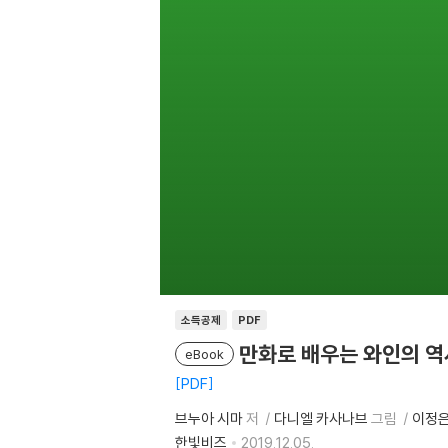
소득공제
PDF
만화로 배우는 와인의 역
eBook
PDF
브누아 시마
저
다니엘 카사나브
그림
이정
한빛비즈
2019.12.05.