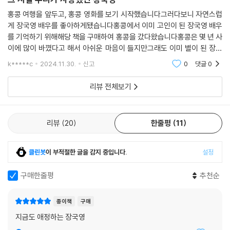
- 배우 이제훈(본문 293p)
일을 주고받았던 적이 전부다. 그는 이번에도 몇 년 만에 전화를 걸어, 이번
홍콩 여행을 앞두고, 홍콩 영화를 보기 시작했습니다그러다보니 자연스럽
“「영웅본색」에서 내 연기가 좋은 평가를 받을 수 있었던 것은 순전히 장국
엔 장국영에 관한 책을 낸다고 했다. 나는 ‘부지런한 친구군’이라 생각하고
게 장국영 배우를 좋아하게됐습니다홍콩에서 이미 고인이 된 장국영 배우
영 덕분입니다.”
또 흔쾌히 이번에도 추천사를 쓸 수 있을 것 같다고 했다. 한 번도 만난 적
를 기억하기 위해해당 책을 구매하여 홍콩을 갔다왔습니다홍콩은 몇 년 사
- 「영웅본색」 시리즈의 주인공 배우 적룡(본문 102p)
없는 사람과의 이런 식의 관계가 쉽게 성립될 수 있었던 것은 그(그와 나는
이에 많이 바꼈다고 해서 아쉬운 마음이 들지만그래도 이미 별이 된 장국
“그의 죽음이 「동사서독 리덕스」를 만든 결정적 계기였습니다.”
동년배다)의 홍콩영화에 대한 글을 전부터 내가 너무 좋아하기 때문이다.
영을 기억하기에 좋은 책 같습니다
k*****c
2024.11.30.
신고
0
댓글
0
- 「아비정전」, 「동사서독」, 「해피 투게더」의 왕가위 감독(본문 219p)
홍콩영화를 보던 어린 시절을 떠올리면 ‘그와 내가 홍콩 느와르에 엄청 빚
진 게 많구나’라는 생각이 든다. 그리고 턱없이 기분이 몽글해지고 주 기자
리뷰 전체보기
저자가 직접 만난 국내외 영화인들은 저마다의 추억과 방법으로 그를 떠올
의 글이 가까운 친구와 나누는 대화처럼 느껴진다. 그리고 ‘그래. 그래. 맞
리고 추모했다. 장국영을 사랑하는 팬들은 물론, 자신의 나이테에 장국영
아. 맞아’하는 중얼거림이 툭툭 튀어나온다. 알 만한 사람은 다 아는 눈치지
이란 이름이 새겨져 있는 독자들 그리고 그를 기억하는 영화팬들 역시 마
만, 나는 10년째 ‘주성치 축구팀’ 단장이고 최근엔 ‘견자단 핑퐁클럽’을 꾸
리뷰
20
한줄평
11
찬가지일 것이다. 공중전화 부스에서 피를 흘리며 아내와 마지막 통화를
렸다. 아직 나는 장국영에 관한 오마주는 해보지 못했다. 장국영은 홍콩영
하던 형사(영웅본색), 사랑하는 여인을 위해 무시무시한 요괴에 맞서는 순
화의 필살기인데, 주 기자가 또 뭔가를 해낸 것이다.
클린봇
이 부적절한 글을 감지 중입니다.
설정
진한 서생(천녀유혼), 여자보다 더 고운 얼굴의 경극 배우(패왕별희), 쉴
김경주(시인, 극작가)
곳을 찾지 못하고 죽는 순간까지 고독했던 발 없는 새(아비정전) 등 그가
구매한줄평
추천순
연기한 수많은 캐릭터 중에서 최고로 꼽는 것은 사람마다 다를 것이다. 각
자의 삶에서 그가 가지는 의미 역시 제각각일 것이다. 그는 누군가에게 첫
사랑이었고, 강호의 의리를 가르쳐준 형님이었고, 언제나 애잔한 남동생
종이책
구매
이었다. 그러나 모두가 공감하고 모두에게 해당되는 사실 한 가지가 있다.
지금도 애정하는 장국영
바로 그로 인해 설레고 행복했던 시절이 있었다는 것.