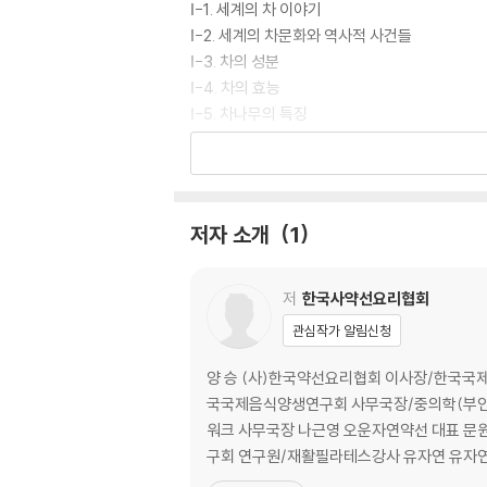
Ⅰ-1. 세계의 차 이야기
Ⅰ-2. 세계의 차문화와 역사적 사건들
Ⅰ-3. 차의 성분
Ⅰ-4. 차의 효능
Ⅰ-5. 차나무의 특징
Ⅰ-6. 차의 제다법
Ⅰ-7. 차 보관법
Ⅰ-8. 차 우리기
Ⅱ. 차의 종류
저자 소개
1
제 3 장 대용차
Ⅰ. 허브차
저
한국사약선요리협회
Ⅱ. 화차
관심작가 알림신청
제 4 장 약차
양 승 (사)한국약선요리협회 이사장/한국국제음식양생연구회 회장/중의학 박사 문광철 (사)
Ⅰ. 풀, 잎으로 만든 차
국국제음식양생연구회 사무국장/중의학(부인과) 박사 김미정 다옴직업전문학교 원장/스타훈련교사협의회 회장 김인애 인애듀(Inaedu)
Ⅱ. 풀열매, 씨앗, 과실차
워크 사무국장 나근영 오운자연약선 대표 문원식 조선호텔 셰프/조리기능장/조리학 박사 변미자 대구 용지봉 대표/한식대첩시즌4 최종우승 유수림 한국국제음식양생연
Ⅲ. 곡물차
구회 연구원/재활필라테스강
Ⅳ. 나무껍질, 줄기, 버섯류차