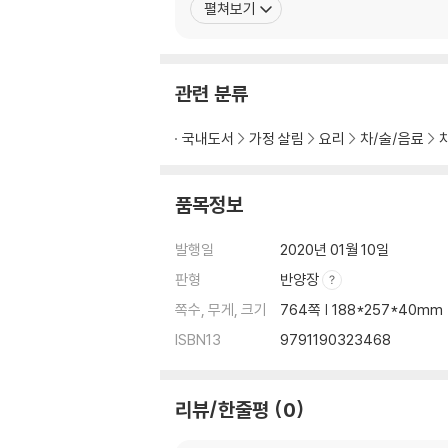
펼쳐보기
Ⅴ. 뿌리차
Ⅵ. 심장에 유익한 차
Ⅶ. 폐에 유익한 차
관련 분류
제 5 장 양생 및 보건작용의 차
Ⅰ. 기를 보하는 차
국내도서
가정 살림
요리
차/술/음료
Ⅱ. 혈을 보하는 차
Ⅲ. 기혈을 보하는 차
품목정보
Ⅳ. 음을 보하는 차
Ⅴ. 양을 보하는 차
발행일
2020년 01월 10일
Ⅷ. 비위에 유익한 차
판형
반양장
Ⅸ. 간에 유익한 차
Ⅹ. 신장에 유익한 차
쪽수, 무게, 크기
764쪽 | 188*257*40mm
ⅩⅠ. 노인에게 좋은 차
ISBN13
9791190323468
ⅩⅡ. 여성을 위한 차
ⅩⅢ. 중년남성을 위한 차
ⅩⅣ. 정신을 맑게 하고 마음을 안정시켜 주는 차
리뷰/한줄평
0
ⅩⅤ. 지혜롭게 하고 두뇌를 발달시키는 차