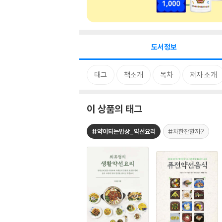
도서정보
태그
책소개
목차
저자 소개
이 상품의 태그
#약이되는밥상_약선요리
#차한잔할까?