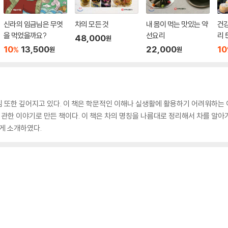
신라의 임금님은 무엇
차의 모든 것
내 몸이 먹는 맛있는 약
건강
을 먹었을까요?
선요리
리 
48,000
원
10
13,500
22,000
10
%
원
원
 또한 깊어지고 있다. 이 책은 학문적인 이해나 실생활에 활용하기 어려워하는 
관한 이야기로 만든 책이다. 이 책은 차의 명칭을 나름대로 정리해서 차를 알
쉽게 소개하였다.