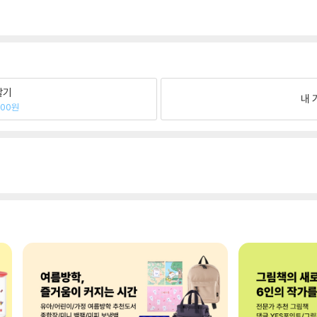
팔기
내 
200원