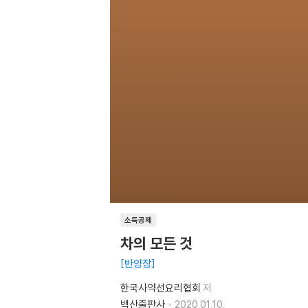
소득공제
차의 모든 것
반양장
한국사약선요리협회
저
백산출판사
2020.01.10.