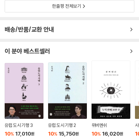
한줄평 전체보기
배송/반품/교환 안내
이 분야 베스트셀러
유럽 도시 기행 3
유럽 도시 기행 2
위버멘쉬
사
10
17,010
10
15,750
10
16,020
1
%
%
%
원
원
원