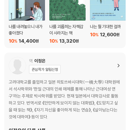
21 나의 장점에 자책감을 느낀다
22 사랑과 자책감의 양은 비례한다
23 자책감 때문에 타인과의 연결고리를 끊고 싶다
나를 내려놓으니 내가
나를 괴롭히는 자책감
나는 뭘 기대한 걸까
제5장 내 인생의 주인공은 도대체 누구일까?
좋아졌다
이 사라지는 책
10
12,600
%
원
10
14,400
10
13,320
%
%
원
원
24 모든 문제는 스스로 만들어내고 있다
25 자기중심으로 살아간다는 것
26 자기긍정감이 중요하다
역
이정은
27 지금의 나를 있는 그대로 인정하라
관심작가 알림신청
28 나 자신에게 무죄를 선고하라
29 하루에 1통씩 감사편지를 써라
고려대학교를 졸업하고 일본 히토쓰바시대학(一橋大學) 대학원에
30 나는 사랑이 없었다면 살아남을 수 없었다
서 석사학위와 ‘한일 근대의 인쇄 매체를 통해 나타난 근대여성 연
31 나의 행복을 진심으로 기뻐해주는 사람은 누구인가?
구’라는 주제로 박사학위를 받았다. 현재 일본에서 대학강사로 활동
하고 있다. 번역서로 《만만하게 보이지 않는 대화법》, 《도망치고 싶
제6장 나는 누구를 위해 살고 있는 걸까?
을 때 읽는 책》, 《자기 자신을 좋아하게 되는 연습》, 《살아남는다는
것에 대하여》 등이 있다.
32 나는 누구를 위해 그렇게 노력해왔나?
33 마음 놓고 웃을 수 있는 일을 하라