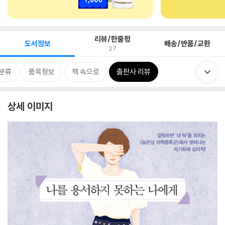
리뷰/한줄평
도서정보
배송/반품/교환
27
분류
품목정보
책 속으로
출판사 리뷰
상세 이미지