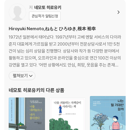
09 다 잘되고 있는데 왜 나만 풀리지 않을까?
저
네모토 히로유키
10 나는 왜 이렇게 하찮은 존재일까?
관심작가 알림신청
11 나는 용서받을 수 없는 존재다
Hiroyuki Nemoto,ねもと ひろゆき,根本 裕幸
제3장 자책감이 강할수록 내 생각을 고집할까?
1972년 일본에서 태어났다. 1997년부터 고베 멘탈 서비스의 다이라
준지 대표에게 가르침을 받고 2000년부터 전문상담사로서 1만 5천
12 속으로는 내 탓 겉으로는 남 탓
건이 넘는 심리 상담을 진행했다. 상담사와 작가 등 다양한 분야에서
13 착각이 만들어낸 규칙이 문제다
활동하고 있으며, 오프라인과 온라인을 중심으로 연간 100건 이상의
14 자책감이 인간관계를 악화시킨다
강연을 열고 있다. ‘어떤 상황에서도 안심, 희망, 웃음을 주는 존재가
15 엄마의 말을 따를 수 없어 자책감이 생긴다
되고 싶다’는 바람을 가지고 논리적이면서도 경쾌한 화법으로 웃음이
펼쳐보기
16 나는 부모의 기대에 부응할 수 없는 나쁜 아이다
끊이지 않는 상담을 하므로 늘 신청자가 많아 예약 대기자가 줄을 서
기로 유명하다. 대표작으로 《나는 뭘 기대한 걸까》 《나를 괴롭히는
네모토 히로유키
의 다른 상품
제4장 자책감 속에 또 다른 내가 있다
자책감이 사라지는 책》 《소심한
17 겉과 속이 너무 달라 괴롭다
18 접착제가 되어 나타나는 불행한 인간관계
19 물건에 대한 의존증에도 자책감이 숨어 있다
20 타인과의 적절한 거리감을 느끼지 못한다