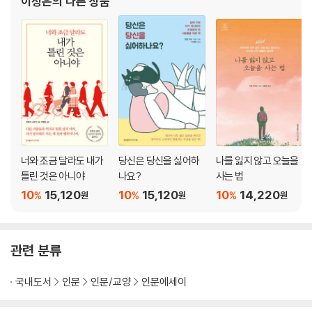
이정은
의 다른 상품
34 내가 사랑받고 있다는 증거를 모아라
35 나답게 살아가는 나를 상담사로 지명하라
36 나의 사랑에 자신감을 가져라
37 자신을 받아들이고, 이해하고, 용서하라
제7장 그들은 어떻게 자책감에서 해방되었나?
38 아버지와 관계를 회복한 아들 이야기
39 왜 나쁘다고 생각하는 일을 그만두지 못할까?
너와 조금 달라도 내가
당신은 당신을 싫어하
나를 잃지 않고 오늘을
40 나는 정말 행복해져서는 안 되는 사람일까?
틀린 것은 아니야
나요?
사는 법
41 사랑하는 사람의 자책감을 어떻게 위로할까?
10
15,120
10
15,120
10
14,220
%
%
%
원
원
원
에필로그_ 당신은 지금 그대로 행복해도 된다
관련 분류
국내도서
인문
인문/교양
인문에세이