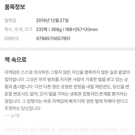
품목정보
발행일
2019년 12월 27일
쪽수, 무게, 크기
232쪽 | 368g | 188*257*20mm
ISBN13
9788970657851
책 속으로
자책감은 스스로 의식하든 그렇지 않든 자신을 행복하지 않은 길로 끝없이
잡아끕니다. 그것은 마치 범죄를 저지른 사람이 가혹한 벌을 받고 있는 상
황과 흡사합니다. 다만 다른 점은 공정한 판정을 내릴 재판관도, 당신을 변
호할 변호사도 없이, 단지 벌을 가하는 냉혹한 집행자만 존재할 뿐이라는
점입니다. 그 집행자는 바로 자책감에 빠져 더욱 엄한 벌에 처해야 한다고
주장하는 당신입니다.
--- p.18
아들에게 무슨 일이 생겼을 때, 대부분의 엄마들은 자신의 탓이라며 강한