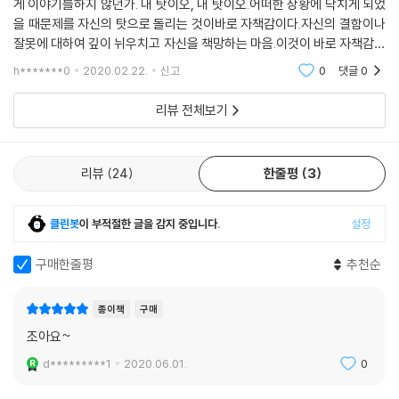
게 이야기를하지 않던가. 내 탓이오, 내 탓이오.어떠한 상황에 닥치게 되었
을 때문제를 자신의 탓으로 돌리는 것이바로 자책감이다.자신의 결함이나
잘못에 대하여 깊이 뉘우치고 자신을 책망하는 마음.이것이 바로 자책감의
사전적 의미이지만"내가 자꾸 상처를 주니 애인과 만나서는안 될 것 같
h*******0
2020.02.22.
신고
0
댓글
0
다.""엄마의 화를
리뷰 전체보기
리뷰
24
한줄평
3
클린봇
이 부적절한 글을 감지 중입니다.
설정
구매한줄평
추천순
종이책
구매
조아요~
d*********1
2020.06.01.
0