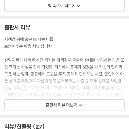
자책감을 느낍니다. 그 정도로 자식을 깊이 사랑하기 때문입니다. 무척 좋
책 속으로 더보기
아했던 연인과 이별을 해야 할 때, 상대방에게 이렇게 아픈 상처를 주었으
니 나는 이제 행복해져서는 안 된다는 식으로 자책감을 느끼는 것도 그만
큼 상대를 사랑했기 때문입니다. 그들의 말을 듣다보면 사랑이 강하기 때
출판사 리뷰
문에 강한 자책감 또한 생기는 게 아닐까 생각하게 됩니다. 자책감은 사랑
의 양에 비례한다는 얘기입니다.
자책감 뒤에 숨은 또 다른 나를
--- p.112
보듬어주는 마음 치유 심리학
당신이 어떤 실수를 하고 말았을 때나 자책감으로 인해 자신을 탓하게 될
상담자들과 대화를 하던 저자는 자책감이 클수록 상대를 배려하는 마음 또
경우에 ‘잠깐 기다려 봐!’라고 하면서 생각을 잠시 멈춘 뒤 ‘만약 친구나 후
한 크다는 사실을 알게 되었다. 자식에게 문제가 생겼을 때 자신의 탓이라
배가 이런 행동을 했다면 뭐라고 말해줄까?’라고 스스로에게 물어봅시다.
고 말하는 엄마, 동료에게 도움을 주지 못해 미안해하는 사람, 연인에게 아
그래서 ‘괜찮다, 아무것도 아니야’라는 대답이 나올 것 같다면 그 말을 그대
픈 상처를 주었다며 자신의 행복을 거부하는 사람 등 모두 상대를 사랑한
로 자신에게 해줍시다. 자신에게 친절하고, 크고 작은 실수에 관대한 사람
만큼 자책감을 느끼고 있었다. 그렇기에 저자는 자책감 이면에 숨어 있는
이 되면, 그것이 바로 자기긍정감이고 당신이 진짜 행복한 사람입니다.
상대를 향한 사랑에 집중해 자신의 감정을 부끄러워하지 않고, 자신감을
--- p.134
가질 것을 강조한다.
출판사 리뷰 더보기
우리는 사랑이 없으면 살아남을 수 없습니다. 우리가 지금 살아 있다는 것
오늘도 ‘나만 참으면 모든 일이 잘 풀리지 않을까’라는 생각을 한 번 이상
은 누군가에게 사랑받아왔다는 증거입니다. 내가 지금까지 만난 사람 중에
품었다면, 이 책에서 소개하는 방법들을 따라해보길 바란다. 저자가 실제
리뷰/한줄평
27
는 정말 믿을 수 없을 정도로 힘든 인생을 살아온 사람들이 있었습니다. 그