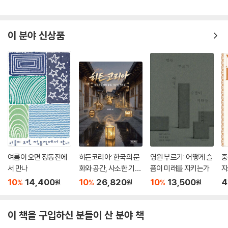
이 분야 신상품
여름이 오면 정동진에
히든코리아: 한국의 문
영원 부르기: 어떻게 슬
중
서 만나
화와 공간, 사소한 기적
픔이 미래를 지키는가
자
들
10
14,400
10
26,820
10
13,500
4
%
%
%
원
원
원
이 책을 구입하신 분들이 산 분야 책