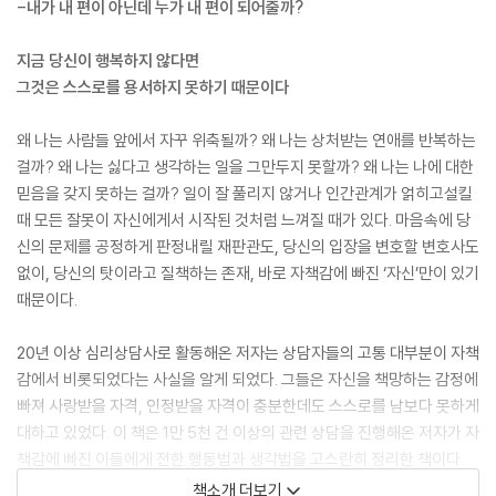
-내가 내 편이 아닌데 누가 내 편이 되어줄까?
지금 당신이 행복하지 않다면
그것은 스스로를 용서하지 못하기 때문이다
왜 나는 사람들 앞에서 자꾸 위축될까? 왜 나는 상처받는 연애를 반복하는
걸까? 왜 나는 싫다고 생각하는 일을 그만두지 못할까? 왜 나는 나에 대한
믿음을 갖지 못하는 걸까? 일이 잘 풀리지 않거나 인간관계가 얽히고설킬
때 모든 잘못이 자신에게서 시작된 것처럼 느껴질 때가 있다. 마음속에 당
신의 문제를 공정하게 판정내릴 재판관도, 당신의 입장을 변호할 변호사도
없이, 당신의 탓이라고 질책하는 존재, 바로 자책감에 빠진 ‘자신’만이 있기
때문이다.
20년 이상 심리상담사로 활동해온 저자는 상담자들의 고통 대부분이 자책
감에서 비롯되었다는 사실을 알게 되었다. 그들은 자신을 책망하는 감정에
빠져 사랑받을 자격, 인정받을 자격이 충분한데도 스스로를 남보다 못하게
대하고 있었다. 이 책은 1만 5천 건 이상의 관련 상담을 진행해온 저자가 자
책감에 빠진 이들에게 전한 행동법과 생각법을 고스란히 정리한 책이다.
자신의 실수만 유독 보여 자존감을 잃어가는 이들에게 스스로를 용서하는
책소개 더보기