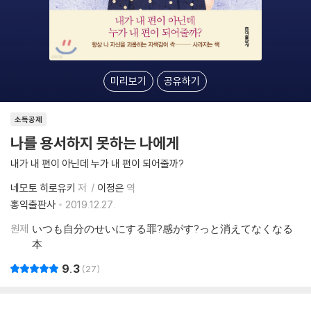
미리보기
공유하기
소득공제
나를 용서하지 못하는 나에게
내가 내 편이 아닌데 누가 내 편이 되어줄까?
네모토 히로유키
저
이정은
역
홍익출판사
2019.12.27.
원제
いつも自分のせいにする罪?感がす?っと消えてなくなる
本
9.3
27