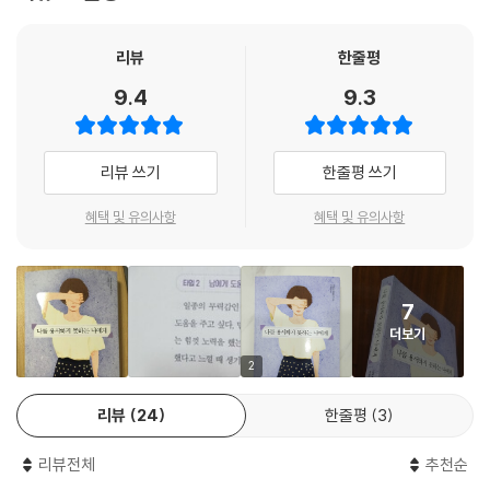
상담과정에서 가장 큰 효과를 얻었던 방법들이다. 주위사람들에게 감사편
러나 그런 인생에서조차도 빛을 밝혀준 존재는 반드시 있었습니다.
지를 써보고, 사랑받고 있다는 증거 리스트를 작성하고, 웃을 수 있는 일 리
--- p.153
스트를 만드는 등 책에서 제시한 방법들을 하나씩 따라하다 보면 마음속에
리뷰
한줄평
남아 있던 자책감을 몰아내고, 스스로를 훨씬 편안하게 바라보는 자신을
9.4
9.3
누군가를 향한 자책감은 그만큼 누군가를 사랑했기 때문에 생긴 것이니,
발견하게 될 것이다. 그리고 “지금 그대로 행복해도 된다”라는 저자의 따
거기서 자책감이 가리키는 사람을 사랑하고 있다는 긍정적인 쪽으로 바뀔
뜻한 메시지를 오롯이 느끼게 될 것이다.
수만 있다면 당신은 마음의 짐을 덜어낼 수 있을 것입니다. “당신은 누구를
리뷰 쓰기
한줄평 쓰기
위해 그렇게 열심히 노력해왔는가?” 이 질문은 결국 당신이 베풀어온 사
랑 그 자체입니다. 그러니 이제부터 더 이상 자책감에 끌려다니는 일 없이
혜택 및 유의사항
혜택 및 유의사항
사랑을 계속 선택하기 바랍니다.
--- p.165
7
더보기
2
리뷰
24
한줄평
3
리뷰전체
추천순