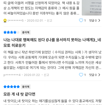
띠 글에 이끌려 서평을 신청하게 되었어요. 책 내용 & 감
상 소개책의 반 정도는 자책감의 종류와 그 예시 등을 풀
어 써놓아져있습니다.중반 이후부터는 좋지 않은 종류의
자책감으로 부터 벗어나는 법에 대해 다루고 있습니다.저
t********5
2020.02.01.
신고
1
댓글
0
는 바깥에서는 긍정적인 편이나,집 안에 혼자 있기만하면
우울해지는 편이에요.자신만의 동굴을 파
종이책
나는 나대로 행복해도 된다 《나를 용서하지 못하는 나에게》_네
모토 히로유키
이 책을 보니 작년 하반기에 읽었던 ＜수치심 권하는 사회＞가 생각이 났
다. 우리는 사회 공동체적 기대에 모순이 되면 수치심을 느낄 수밖에 없다
고 한다. 사회가 만들어둔 틀에서 벗어나면 수치심을 느끼며 자신은 세상
쓸모없는 사람으로 여기게 되는 것이다. 그에 반해 자책감은 자신의 관념
에서 어긋나게 되면 느끼는 감정이다. 이런 감정들은 자존감과도 연결이
p********4
2020.01.22.
신고
1
댓글
0
되고 자신뿐만 아
종이책
모든 게 내 탓 같다면
내 탓이오,내 탓이오 하는 얘기를심심찮게 들을 수 있다.종교에서도 저렇