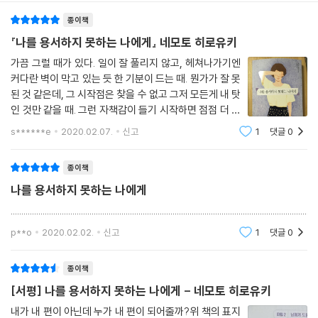
종이책
『나를 용서하지 못하는 나에게』 네모토 히로유키
가끔 그럴 때가 있다. 일이 잘 풀리지 않고, 헤쳐나가기엔
커다란 벽이 막고 있는 듯 한 기분이 드는 때. 뭔가가 잘 못
된 것 같은데, 그 시작점은 찾을 수 없고 그저 모든게 내 탓
인 것만 같을 때. 그런 자책감이 들기 시작하면 점점 더 해
결책은 눈에 보이지 않고 무력감과 자괴감이 늘어 모든것
s******e
2020.02.07.
신고
1
댓글
0
이 더 나락으로 빠지곤 한다. 이 책 『나를 용서하지 못하는
나에게』 는 자책감에 빠져
종이책
나를 용서하지 못하는 나에게
................................................................................................................................................
p**o
2020.02.02.
신고
1
댓글
0
종이책
[서평] 나를 용서하지 못하는 나에게 - 네모토 히로유키
내가 내 편이 아닌데 누가 내 편이 되어줄까?위 책의 표지