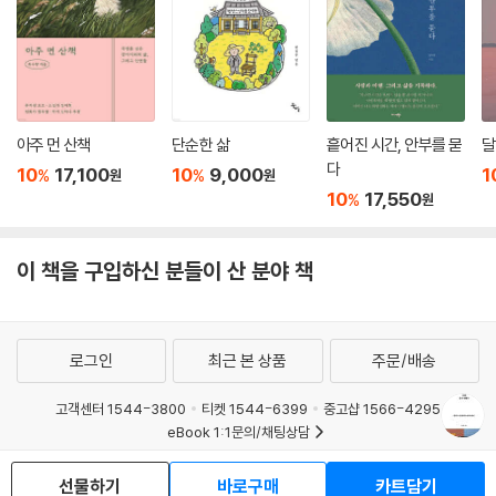
아주 먼 산책
단순한 삶
흩어진 시간, 안부를 묻
달
다
10
17,100
10
9,000
1
%
%
원
원
10
17,550
%
원
이 책을 구입하신 분들이 산 분야 책
로그인
최근 본 상품
주문/배송
고객센터 1544-3800
티켓 1544-6399
중고샵 1566-4295
eBook 1:1문의/채팅상담
예스이십사(주) 사업자 정보
선물하기
바로구매
카트담기