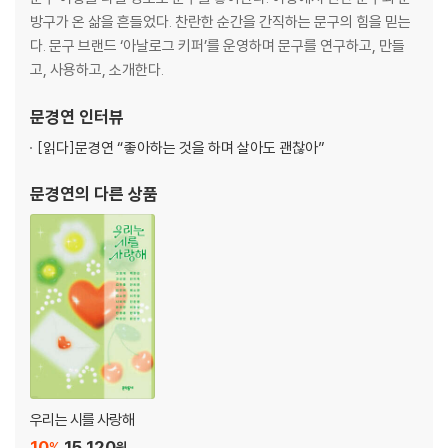
소개된 문방구 목록
방구가 온 삶을 흔들었다. 찬란한 순간을 간직하는 문구의 힘을 믿는
다. 문구 브랜드 ‘아날로그 키퍼’를 운영하며 문구를 연구하고, 만들
고, 사용하고, 소개한다.
문경연
인터뷰
[읽다]
문경연 “좋아하는 것을 하며 살아도 괜찮아”
문경연
의 다른 상품
우리는 시를 사랑해
10
15,120
%
원