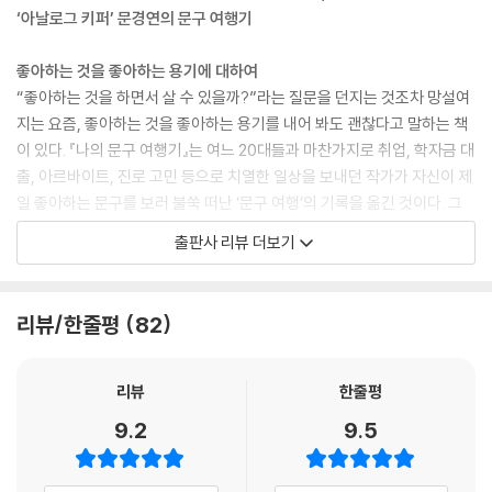
로운 재료와 문구에 주저 없이 도전하고, 모르는 것에 대한 해답을 찾을 수
‘아날로그 키퍼’ 문경연의 문구 여행기
있는 곳. 무엇보다도 모듈러는 무언가에 도전할 수 있도록 용기를 주는 곳
이다. 여행 중 뭔가를 만들어보고 싶다면 망설이지 말고 달려가보자.
좋아하는 것을 좋아하는 용기에 대하여
--- p.84
“좋아하는 것을 하면서 살 수 있을까?”라는 질문을 던지는 것조차 망설여
지는 요즘, 좋아하는 것을 좋아하는 용기를 내어 봐도 괜찮다고 말하는 책
“그냥 이게 내가 좋아하는 방식이야.”
이 있다. 『나의 문구 여행기』는 여느 20대들과 마찬가지로 취업, 학자금 대
그 장면이 너무도 생생하다. 좋아하는 것을 당연하게 행동으로 옮기고 이
출, 아르바이트, 진로 고민 등으로 치열한 일상을 보내던 작가가 자신이 제
야기하는 당당한 모습. 작은 행동과 문장에서 그가 무엇을 좋아하는 사람
일 좋아하는 문구를 보러 불쑥 떠난 ‘문구 여행’의 기록을 옮긴 것이다. 그
인지 알 수 있다. 그것은 문구 여행을 하는 나에게는 없는 태도다.
녀가 이 여행을 다녀온 뒤 시작한 ‘아날로그 키퍼’는 문구인들이 이른바 ‘덕
출판사 리뷰 더보기
문구를 좋아해서 여행까지 떠나온 나지만 애인을 제외하고 단한 번도 이
질’한다는 문구 브랜드로 성장했다. 이 책에는 작가의 인생을 흔든 문구 여
여행을 ‘문구 여행’이라고 제대로 소개한 적이 없다. 모르는 사람에게는 긴
행기는 물론, ‘아날로그 키퍼’가 탄생하던 순간, 문방구 주인이 된 이후에
이야기를 하기 힘들어 문구 여행이라고 쉽게 말했을지 몰라도 나를 잘 아
떠난 한층 더 무르익은 문구 탐구의 기록까지 고스란히 담겨있다.
리뷰/한줄평
82
는 사람들에겐 ‘문구 여행’이라는 단어를 꺼내는 것이 부끄러웠다. 문방구
주인이 꿈이라는 말도, 문구를 너무 좋아해서 월급의 절반을 다 써버린다
이 책은 흔해빠진 성공기도, 낭만적인 여행기도 아니다. 진로를 고민하고
는 말도 부끄러워서 하지 못했다. 내가 좋아하는 것을 마음껏 표현하지 않
미래를 불안해하는 현실적인 여행기이자 자신이 진정 원하는 것을 찾으려
리뷰
한줄평
았고 신나는 감정을 억눌렀다.
는 자기 대화가 가득한 에세이다. 작가는 여행 내내 끊임없이 불안과 초조
9.2
9.5
--- pp.95-97
함에 시달린다. 저만치 앞서가는 것 같은 친구들을 보는 마음, 취업을 앞두
고 충동적으로 여행을 떠난 자신에 대한 불확신, 좋아하는 것을 하면서 살
베를린에서 얻은 것은 ‘나’를 ‘나’로서 말하는 법이다. 무엇을 입고 먹고 사