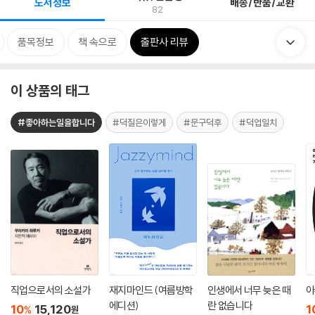
도서정보
배송/반품/교환
82
품목정보
책 속으로
출판사 리뷰
이 상품의 태그
#좋아하는일을합니다
#덕질은이렇게
#문구덕후
#덕업일치
직업으로서의 소설가
재지마인드 (여름방학
인생에서 너무 늦은 때
아
에디션)
란 없습니다
10
15,120
1
%
원