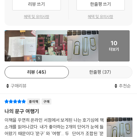
수 있을지 고뇌한 기록들이 솔직히 담겨있다. 오늘날의 청춘들이 공감할
리뷰 쓰기
한줄평 쓰기
는지가 아니라, 나는 누구이고 무엇을 하고 싶고 좋아하는지를 조금 더 정
수밖에 없는 대목들이 가득하다. 작가는 문구 여행을 하면서 문구를 너무
확히 말할 수 있게 되었다는 것이다. 흐릿하고 긴가민가했던 ‘문방구 주
나 좋아하는 자신을 깨닫고, 그 마음을 제대로 표현하고 인정할 용기를 낸
혜택 및 유의사항
혜택 및 유의사항
인’이라는 꿈이 조금 더 선명해졌기에 그 자체로 충만했던 시간이다.
다. 그리고 한때는 부끄럽고 누군가는 한심하다고 생각할지도 모른다고 여
--- p.120
겼던, 문방구 주인이 되겠다는 꿈을 향한 첫 발걸음을 뗀다. 말하자면, 좋아
하는 것을 좋아할 수 있는 용기를 낸 것이다. 작가는 그런 자신의 여행을
나는 조금 수고롭게 사고, 그 과정에서 어느 정도 호들갑을 떨 수 있어야 문
10
‘좋아하는 것을 어디까지 좋아할 수 있는지 실험한 여행’이라고 정의한다.
방구 문을 나섰을 때 100점짜리 행복을 느낀다. 먼지를 후후 불어 찾아낸
더보기
문구와 종이 위에서 오래도록 뛰어노는 것이 내가 문구를 사용하고, 사랑
찬란한 순간을 간직하는 문구의 매력
7
5
하는 방법이다. 뉴욕에서 가장 기대한 문방구이기에 99점짜리 행복이 아
『나의 문구 여행기』에서는 문구의 매력을 마음껏 느낄 수 있다. 작가는 문
쉽기는 했지만, 비로소 내가 나의 취향에 대해 정의내릴 수 있게 되어 기쁘
리뷰
45
한줄평
37
구를 이렇게 표현한다. ”제 몸보다 큰 무엇인가를 붙이기 위해 힘을 모으는
다. 내가 어떤 문구를 사랑하는지 제대로 이야기할 수 있게 된 것만으로도
스티커, 몸을 깎아 나의 실수를 지워줄 지우개, 나와 다른 이의 약속이 되어
이 여행은 조금 더 단단해졌다.
구매리뷰
추천순
줄 영수증 책과 모두에게 공평한 자….” 작가의 문구 여정을 따라가다 보
--- pp.163-164
면, 무언가를 기록하고, 책상 위의 모든 순간을 찬란한 순간으로 간직하는
종이책
구매
문구의 매력에 흠뻑 빠지게 된다. 뿐만 아니라 책 곳곳에는 여행에서 만난
역시 문구의 세계는 끝이 없다. 봉투와 엽서 하나로도 이렇게 오래, 그리고
문구들을 작가만의 시선으로 새롭게 담은 사진들이 풍성하게 수록되어 있
나의 문구 여행기
마음 깊이 놀 수 있다니. 행복하다.
다. 문구인들에게는 문구를 마음껏 즐길 수 있는 기회가, 문구에 크게 관심
이책을 우연히 온라인 서점에서 보게된 나는 호기심에 책
--- p.172
이 없던 이들에게는 문구 사랑의 시작점이 되기에 충분하다. 문구 여행 중
소개를 읽어나갔다. 내가 좋아하는 2개의 단어가 눈에 들
에 쓴 일기와 메모 등 작가의 손 글씨로 가득한 기록도 책 속에 그대로 실었
어왔기 때문이다.'문구' 와 '여행'... 두 단어가 조합된 '문
솔직히 말하자면 문구 여행이라는 타이틀이 부담스러웠다. 문방구에 찾아