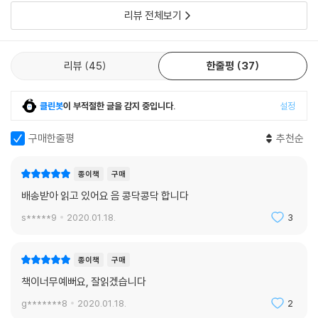
시, 그 속에 27개의 문구점을 책을 통해 함께
리뷰 전체보기
리뷰
45
한줄평
37
클린봇
이 부적절한 글을 감지 중입니다.
설정
구매한줄평
추천순
종이책
구매
배송받아 읽고 있어요 음 콩닥콩닥 합니다
s*****9
2020.01.18.
3
종이책
구매
책이너무예뻐요, 잘읽겠습니다
g*******8
2020.01.18.
2