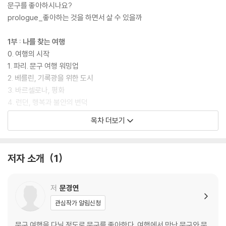
문구를 좋아하시나요?
prologue_좋아하는 것을 하면서 살 수 있을까
1부 : 나를 찾는 여행
0. 여행의 시작
1. 파리. 문구 여행 워밍업
2. 베를린, 기록광을 위한 도시
3. 바르셀로나, 평화
4. 런던, 행복과 불안의 변덕
5. 뉴욕, 나의 취향을 정의하다
목차 더보기
* 아날로그 키퍼의 시작
저자 소개
1
2부 : 문구 여행은 계속됩니다
0. 문구 여행의 기술
1. 도쿄, 취미는 문구입니다
저
문경연
2. 상하이, 문구란 무엇인가
관심작가 알림신청
epilogue_문구 여행을 떠나는 당신께
문구 여행을 다닐 정도로 문구를 좋아한다. 여행에서 만난 문구와 문