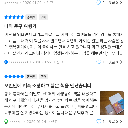
기를 듣는 듯한 기분이었다예쁜 문구들의 정보와 사진은 덤... 한번씩 들쳐
a*****s
2020.01.29.
신고
2
댓글
0
게 들고 가서 어디에 활용하면 좋을지 다양한 팁들을 친절하게 소개한다.
보고 언젠가
문구 여행을 떠나본 여행자들만이 알 수 있는 문구 여행의 기술도 전수한
종이책
구매
다. 이를테면 해외에서 문방구 찾는 법, 그 나라나 도시에서만 찾을 수 있는
문구 브랜드 탐색법, 구매한 문구들을 안전하게 가지고 오는 법, 문구를 활
나의 문구 여행기
용해 나만의 여행 기록을 남기는 팁까지 알 수 있다. 이 책을 통해 문구 여
이 책을 읽으면서 그리고 아날로그 키퍼라는 브랜드를 여러 경로를 통해서
행을 떠날 모험심을 잔뜩 충전해보자. 작가의 말처럼, 간판에서 ‘문구’ '종
보고 듣고 내가 이 책을 사서 읽으면서 막연히,아 이런 일을 하는 사람은 정
이‘ ’사무용품‘ 단어를 발견했을 때, 그곳의 문을 여는 것만으로 문구 여행
말 행복할거야, 자신이 좋아하는 일을 하고 있으니까 라고 생각했는데,인
은 시작된다.
간이 살면서 왜 고민과 걱정이 없겠는가?하는 생각을 해보면서,또 우리 모
두에게는 어떤 특정한 시간과 장소가 우리의 인생에서 큰 터닝포인트가 되
l********a
2020.01.29.
신고
1
댓글
0
어주는게 아닌
종이책
구매
오랜만에 계속 소장하고 싶은 책을 만났습니다.
평소 좋아하던 아날로그키퍼의 사장님이 책을 내셨다고
해서 구매했습니다.책을 읽기전 '좋아하는 것을 좋아하는
용기에 대하여'라는 부제가 좋다고 느꼈는데, 책을 읽고나
니부제를 잘 지었다라는 생각이 듭니다.문구 덕후가 문구
여행을 떠나고, 문구 사장이 되고, 사장이 되어 다시 문구
z****m
2020.01.24.
신고
1
댓글
0
여행을 떠나는 흐름으로이야기가 전개됩니다.7개의 도