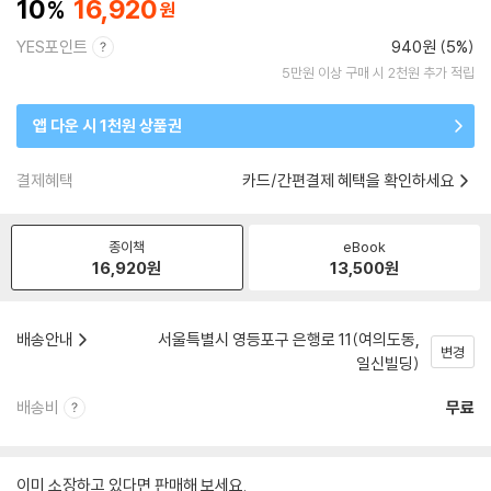
10
16,920
YES포인트
940원 (5%)
5만원 이상 구매 시 2천원 추가 적립
앱 다운 시 1천원 상품권
결제혜택
카드/간편결제 혜택을 확인하세요
종이책
eBook
16,920
원
13,500
원
배송안내
서울특별시 영등포구 은행로 11(여의도동,
변경
일신빌딩)
배송비
무료
이미 소장하고 있다면 판매해 보세요.