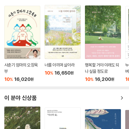
사춘기 엄마의 오장육
너를 아끼며 살아라
행복할 거야 이래도 되
누
부
나 싶을 정도로
벼
10
16,650
%
원
있
10
16,020
10
16,200
1
%
%
원
원
이 분야 신상품