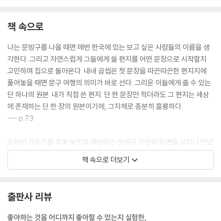
책 속으로
나는 문방구를 나올 때면 매번 한국에 있는 보고 싶은 사람들의 이름을 생
각한다. 그리고 자연스럽게 그들에게 쓸 편지를 어떤 문장으로 시작할지
고민하며 집으로 돌아온다. 내내 곱씹은 첫 문장을 따끈따끈한 편지지에
풀어놓을 때면 문구 여행의 의미가 바로 선다. 그리운 이들에게 줄 수 있는
단 하나의 원본. 내가 직접 쓴 편지. 단 한 문장만 적더라도 그 편지는 세상
에 존재하는 단 한 장의 원본이기에, 그자체로 충분히 훌륭하다.
--- p.73
오래된 카드기를 꾹꾹 누르며 계산하는 문방구 주인의 주변을 살피니 만년
필, 양장 다이어리, 문진 등 소중히 여기는 문구가 가득하다. 주인이 매일
책 속으로 더보기
문구에 둘러싸여 자신의 보물섬으로 놀러온 사람들을 흐뭇하게 바라볼 것
을 상상하니 내가 꿈꾸는 문방구가 조금 더 선명해진다.
--- p.76
출판사 리뷰
필요한 문구가 생기면 바로 달려올 수 있는 곳, 떠오르는 영감을 표현할 새
좋아하는 것을 어디까지 좋아할 수 있는지 실험한,