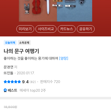
미리보기
사이즈비교
카드뉴스
공유하기
오늘의책
소득공제
나의 문구 여행기
좋아하는 것을 좋아하는 용기에 대하여
양장
문경연
저
뜨인돌
2020.01.17.
9.4
판매지수
720
82
베스트
에세이 top20 2주
18,800
원