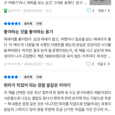
다. 손으로 한 자 한 자 눌러쓴 기록을 보며 독자들은 문구를 통해 무언가를
구 여행기'라니 제목을 보는 순간 그대로 꽂혔다. 문구 덕
가고, 사진 찍는 게 부끄럽고 창피하기도 했다. 그렇지만 배배 꼬인 마음을
기록하고 간직하는 힘을 체감할 수 있을 것이다. 더불어 아날로그 키퍼를
후인 저자는 세계의 문방구들을 여행하고 문방구들에 대
g****3
2020.03.08.
신고
2
댓글
1
이겨내고 내가 좋아하는 것을 정신적으로, 물질적으로 잔뜩 흡수했다. 마
한 감상과 정보를 책에 옮겨놓았다. 그리고 한국에 돌아와
사랑하는 많은 이들에게는 브랜드 탄생 비화와 앞으로의 방향성 등 아날로
음껏 호들갑을 떨었다. 새로운 브랜드를 만나는 경험이 즐거웠고, 그 공간
서 자신이 좋아하는 것을 해야겠다는
그 키퍼에 대한 궁금증을 해소할 수 있는 기회가 될 것이다.
종이책
구매
을 꾸며나가는 주인과 직원들을 직접 만나며 많은 것을 배웠다. 나의 꿈이
선명해졌다.
좋아하는 것을 좋아하는 용기
새로운 여행 에세이의 탄생, 문구 여행의 기술 대방출!
--- p.180
이 책에는 유럽, 미국, 일본, 중국 등 세계 7개 도시의 27개 문방구에 대한
에세이를 좋아한다. 감성 에세이 말고, 여행이나 일상을 담는 에세이가 좋
다. 이 책이 막 나왔을 때 서평단 이벤트를 했는데 관심은 있었지만 시기를
아름다운 묘사가 펼쳐진다. 각 도시의 개성을 오롯이 품은 문방구, 그곳에
놓쳐버렸다. 하지만 결국 읽게 될 운명이었는지, 새 책을 사고 싶은데 계속
서 만난 온갖 문구들을 탐미하는 작가의 이야기를 읽다보면 문구에 관심이
생각이 나서 구입했다. 책은 18800원으로 싸지 않은 가격이다. 하지만 책
없던 이들이라도 문구를 보러 여행을 떠나고 싶어질 정도다. 또한 국내에
을 받았을 때 양장이라서 기분이 좋아졌고, 깔끔한 외부 디자인도 마음에
는 잘 알려져 있지 않은 문방구와 동네 문방구의 새로운 매력을 발견하는
o*******0
2020.02.27.
신고
2
댓글
0
들어서 책을
방법도 제시한다. 작가가 방문한 문방구들은 위치와 홈페이지 정보 등이
수록되어 있다. 여행을 하며 각 도시를 상징하는 마그넷을 모으는 사람이
종이책
구매
있듯이, 이 책은 여행을 하는 새로운 매개체로 ‘문구’를 제안한다. 이런 점
취미가 직업이 되는 정말 꿈같은 이야기
에서 『나의 문구 여행기』는 새로운 여행 에세이의 탄생을 알리는 책이기도
이 책을 선택한 것은 최근 접하게 된 맘에 쏙 드는 문구브랜드 때문이었다
하다.
사은품으로 나오는 클립도 탐나서 편하게 한번 보지뭐 하는 기분으로 주문
~ 책 내용은 엄청 깊은 것은 아니지만 취미를 직업으로 만들어내는 과정이
문구 덕후이자 문방구 주인이 떠난 여행인 만큼 여행에 필요한 실용적인
담담히 그려지고 있어 정말 주변에 조금 신기한 직업을 가진 친구의 이야
정보도 가득하다. 문구 여행에 필요한 문구는 무엇인지, 그 문구들을 어떻