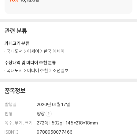
관련 분류
카테고리 분류
국내도서
에세이
한국 에세이
수상내역 및 미디어 추천 분류
국내도서
미디어 추천
조선일보
품목정보
발행일
2020년 01월 17일
판형
양장
쪽수, 무게, 크기
272쪽 | 502g | 145*218*18mm
ISBN13
9788958077466