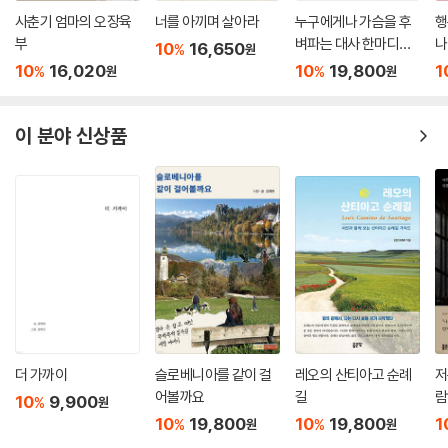
사춘기 엄마의 오장육
너를 아끼며 살아라
누구에게나 가슴을 후
행
부
벼파는 대사 한마디가
나
10
16,650
%
원
있다
10
16,020
10
19,800
1
%
%
원
원
이 분야 신상품
더 가까이
슬로베니아를 같이 걸
레오의 산티아고 순례
저
어볼까요
길
람
10
9,900
%
원
10
19,800
10
19,800
1
%
%
원
원