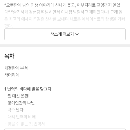
“오랜만에 남의 인생 이야기에 신나게 웃고, 어부지리로 교양까지 얻었
다” “솔직하게 경험담을 밝히면서 이처럼 발랄하고 재미있다니! 근래 읽
은 최고의 에세이!” 같은 찬사를 보내며 새로운 에세이스트의 탄생을 기뻐
했다.
책소개 더보기
이번 개정판은 올해 『혼자여서 좋은 직업』이 출간된 후, 끊임없는 독자들
의 성원에 힘입어 나오게 되었다. 본문은 10년이라는 세월의 흐름에 따라
전반적으로 표현을 세심하게 매만졌고, 표지는 두 권을 함께 소장하기 좋
목차
도록 판형을 맞췄으며 최연주 그림작가의 모노톤 일러스트로 대비를 주었
다. 개정판 출간은 그동안 ‘번살죽’을 기다려온 독자는 물론, 전업 프리랜서
개정판에 부쳐
번역가를 지망하는 이들에게도 반가운 소식이 될 것이다.
책머리에
1 번역의 바다에 발을 담그다
- 꿩 대신 봉황!
- 잉여인간의 나날
- 백수 날다
- 대리 번역의 비애
- 잊을 수 없는 첫 번역서