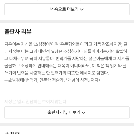
만나야 할 사람들을 시기별로 분류하여 적재적소에 데려다 놓고. 이보다
책 속으로 더보기
아귀가 잘 맞아떨어지는 완벽한 시나리오도 없을 것이다.
--- p.49
출판사 리뷰
기본적으로 나는 멋 부린 글, 어려운 글, 딱딱한 글을 싫어한다. PC통신 시
절부터 요즘 블로그까지 십여 년 넘게 온라인에 글쓰기를 즐기고 있는데,
지은이는 자신을 ‘소심쟁이’이며 ‘은둔형외톨이’라고 거듭 강조하지만, 글
항상 내 모토는 ‘무학자無學者도 재미있게 읽을 수 있는 글쓰기’다. 부모
에서 엿보이는 그의 내면적 일상은 소심하거나 외톨이이기는커녕 발랄하
님이내 글을 읽으실 일은 없지만, 언제나 기준은 무학자인 그분들이다. 한
고 다채로우며 극히 자유롭다. 번역가를 지망하는 젊은이들에게 그 세계를
글만 읽을 줄 알면 누구나 이해할 수 있는 글쓰기.
꼼꼼하고 소상하게 안내해주는 대목이 아니더라도, 이 책은 책 읽기와 글
--- p.93
쓰기와 번역을 사랑하는 한 번역가의 따뜻한 에세이로 읽힌다.
─故남경태(번역가, 인문학 저술가, 『개념어 사전』 저자)
돈보다 건강인 건 누구나 안다. 그런데 사람들은 돈을 벌 기회가 눈앞에 닥
치면 건강보다 돈을 선택한다. 된통 아파보지 않으면 건강과 돈의 우선순
위가 헷갈린다. 내가 이런 일을 했다고 말하니, 동료 번역가 선생님이 나를
세상은 넓고 권남희는 보이지 않는다
나무랐다. “번역은 장거리 경주예요. 마라톤이라고요. 그렇게 100미터 달
홀로 분투하며 좌절에도 굴하지 않고 끝끝내 만들어간 길
출판사 리뷰 더보기
리기하듯이 전력 질주하면 지쳐서 오래 못 해요. 한두 해 번역하다 말 거 아
니잖아요?” 후배들에게도 이 말을 전해주고 싶다.
“나 번역가 되기로 마음먹었음! 별다방에서 노트북으로 번역하는 사람을
--- p.123
봤는데 완전 멋졌음. 우아하게 일한 뒤 집 가는 길에 영화 한 편 때리고! 정