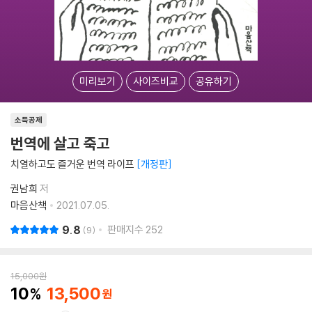
미리보기
사이즈비교
공유하기
소득공제
번역에 살고 죽고
치열하고도 즐거운 번역 라이프
개정판
권남희
저
마음산책
2021.07.05.
9.8
판매지수
252
9
15,000
원
10
13,500