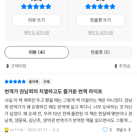
런 저런 문학상 작품 응모 마감 날짜에 집착한다. 『완득이』처럼 멋진 성장
첫사랑이 가슴에 영원히 기록되듯 역시 첫 출판사, 첫 번역서여서 기쁨도
소설 한 편 쓰는 게 나의 꿈이다.
이 책은 일본문학 번역가로서 최고 반열에 올라 있는 권 씨가 번역 입문 시
슬픔도 고마움도 서운함도 어제 일처럼 또렷하게 기억나는 것 같다. 잊히
--- p.245
절부터 지금까지 겪어온 일들을 진솔하게 담은 책이다. 에세이 형식의 글
리뷰 쓰기
한줄평 쓰기
지도 않는 첫 번역서의 번역료 84만 원. 그다음 책들은 얼마를 받고 번역
들을 모았는데, 흥미진진한 소설처럼 한달음에 읽힌다. 경쾌한 보법을 사
했는지, 어떤 편집자를 만났는지, 그때의 기분은 어땠는지 전혀 생각나지
혜택 및 유의사항
혜택 및 유의사항
용하는 문장 속에 유머와 휴머니티가 담겨 있어서 자주 미소를 짓게 된다.
않는다.
─41쪽
- 장재선 (〈문화일보〉 기자)
리뷰
4
한줄평
5
내용은 실로 치열한 분투기인데 글은 절로 웃음 짓게 만든다. 지은이가 인
“번역은 장거리 경주예요, 마라톤이라고요”
구매리뷰
추천순
터넷 유머 작가로도 활동한 덕분이다. 행여 소재가 ‘번역’이라고 겁먹지 마
전력 질주보다 자기 속도에 맞게, 긴 호흡으로
시길. 단순히 번역에 대한 이야기가 아니라 ‘책의 세계에 대한 이해를 도와
주는 책’이기 때문이다. 읽고 나면 번역을 넘어 책이란 것에 대해 많은 것을
종이책
구매
이 책이 사랑받은 가장 큰 이유로는 경쾌한 필치로 일과 삶을 유연하게 접
알게 된다.
번역가 권남희의 치열하고도 즐거운 번역 라이프
목시키며, 에세이 본연의 재미와 맛을 살렸다는 점을 들 수 있다. 저자는 첫
- 구본준 (故, 〈한겨레〉 기자)
사실 이 책 제목만 두고 봤을 때는 그렇게 썩 이끌리는 책은 아니었다. 권남
단독 저서임에도 번역가를 넘어 한 권의 단행본을 이끌어갈 힘이 있는 작
희 번역가가 꽤 유명하긴 해도 번역에 살고 죽다니. 너무 오바하는 것 아닌
가임을 독자에게 확인시켰다. 더불어 번역 일과 출판계의 적나라한 실상을
가 싶었다. 꽤 오래 전, 무려 10년 전에 출판된 이 책은 한달에 몇번이나 권
작정하고 드러내 보임으로써 막연히 번역가를 꿈꾸던 이들에게 마땅한 지
남희, 양윤옥, 김난주, 양억관 번역가가 번역한 책을 읽으면서도 그렇게 외
침서가 되어주기도 했다.
면했던 책이었다. 그도 그럴 것이 일본 소설들이 분야를 가리지 않고 너무
s****b
2021.07.11.
신고
2
댓글
0
많