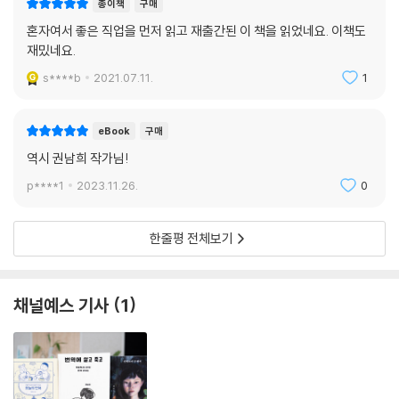
종이책
구매
혼자여서 좋은 직업을 먼저 읽고 재출간된 이 책을 읽었네요. 이책도
한편 재미있는 ‘역자 후기’로도 팬 층을 쌓아온 저자는 『번역은 내 운명』이
재밌네요.
라는 산문집에 공동 저자로 참여하며 글쓰기 실력을 인정받았고, 중앙일간
지 칼럼까지 연재하게 되면서 점차 글 쓰는 즐거움에 빠져들었다고 말한
s****b
2021.07.11.
1
다. 믿고 읽는 번역가일뿐 아니라 신뢰받는 에세이스트가 된 권남희의 시
작을 『번역에 살고 죽고』에서 만나볼 수 있다.
eBook
구매
역시 권남희 작가님!
p****1
2023.11.26.
0
한줄평 전체보기
채널예스 기사
1