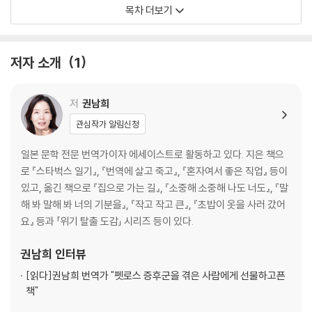
- 기획거리 찾으러 일본으로
목차 더보기
- 차라리 내가 쓰자
- 첫 베스트셀러 탄생
- 번역가가 되고 싶다고요?
저자 소개
1
* 번역가 지망생들을 위한 FAQ
2 올빼미 번역가의 고군분투
저
권남희
- 꼬꼬마 매니저
관심작가 알림신청
- 역자 후기를 위한 변명
- 싱글맘 되던 날
일본 문학 전문 번역가이자 에세이스트로 활동하고 있다. 지은 책으
- 안정 궤도에 오르다
로 『스타벅스 일기』, 『번역에 살고 죽고』, 『혼자여서 좋은 직업』 등이
- 딸의 장래 희망
있고, 옮긴 책으로 『집으로 가는 길』, 『소중해 소중해 나도 너도』, 『말
- 번역가의 하루
해 봐 말해 봐 너의 기분을』, 『작고 작고 큰』, 『초밥이 옷을 사러 갔어
- 번역사死 할 뻔!
요』 등과 「위기 탈출 도감」 시리즈 등이 있다.
- 명함 만들기
- 편집자와의 관계
권남희
인터뷰
- 후배들과의 대화: 검토자로 신임을 얻어라 | 첫 번역료는 어떻게 정할
[읽다]
권남희 번역가 "펫로스 증후군을 겪은 사람에게 선물하고픈
까? 적정 수준은? | 출판사가 결제를 안 해줄 경우 | 어려운 책이 들어왔다!
책"
| 번역하기 싫은 책 | 일이 끊겼을 때 | 기획서 통과 후 유의할 점