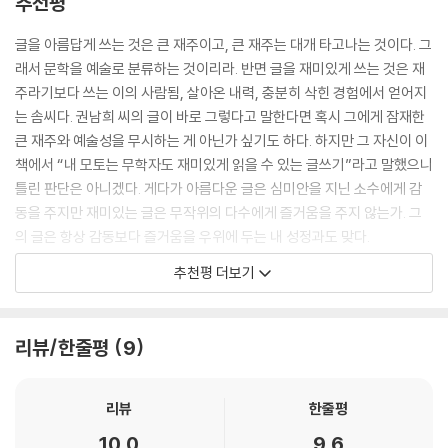
추천평
말 자유로운 영혼일 것 같지 않음?” 『번역에 살고 죽고』는 번역가란 직업
역자는 원문의 분위기를 알고 있기 때문에 단어 하나, 조사 하나가 모두 필
에 대해 세간에 퍼져 있던 이와 같은 편견을 깨트렸다. 가계를 책임지는 가
글을 아름답게 쓰는 것은 큰 재주이고, 큰 재주는 대개 타고나는 것이다. 그
요한 부품처럼 느껴져서 선뜻 버리질 못한다. 그러나 우리가 꼭 필요하다
장으로 생계유지형 번역가가 될 수밖에 없던 프리랜서의 처절하고도 전투
래서 문학을 예술로 분류하는 것이리라. 반면 글을 재미있게 쓰는 것은 재
고 생각했던 부품이 알고 보면 부품이 담긴 비닐봉지일 때가 있다. 판매할
적인 삶의 고백은 많은 이에게 신선한 충격을 안겨줬다.
주라기보다 쓰는 이의 사람됨, 살아온 내력, 충분히 삭힌 경험에서 얻어지
때는 부품을 담을 비닐봉지가 필요하지만, 조립할 때는 봉지가 필요 없다.
지금은 일본문학을 즐겨 읽는 독자들에게 ‘작가보다 권남희란 이름을 보고
는 솜씨다. 권남희 씨의 글이 바로 그렇다고 말한다면 혹시 그에게 잠재한
부품인지 비닐봉지인지 구분하는 안목은 아무래도 경험에서 나오겠으나,
산다’는 이야기를 들을 정도로 신망이 두터운 번역가지만, 그가 처음부터
큰 재주와 예술성을 무시하는 게 아닌가 싶기도 하다. 하지만 그 자신이 이
되도록 깔끔한 번역을 위해서 군더더기가 될 것 같은 단어나 조사는 미련
탄탄대로를 걸어온 것은 아니다. 외국물까지 먹고 와서 취업하지 못한 채
책에서 “내 모토는 무학자도 재미있게 읽을 수 있는 글쓰기”라고 말했으니
없이 버리자.
‘잉여인간’으로 지내면서도 손에서 놓지 않은 것은 독서와 글쓰기, 기획과
틀린 판단은 아니겠다. 게다가 아름다운 글은 심미안을 지닌 소수에게 감
--- p.188~189
번역이었다. 그러나 우연히 맡게 된 소설 번역에 기뻐하기도 잠시, 첫 번역
동을 주지만 재미있는 글은 무작위의 다수에게 즐거움을 주지 않는가. 그
은 영미권 소설 중역에 대리 번역, 거기다 잡지 번역 아르바이트보다도 낮
의 글은 항상 감동보다 즐거움을 우위에 두는 내 성정과도 맞다.
“아사다 지로의 우아하고 수려한 문장에 반했어요.” 이것은 내가 번역한
은 번역료 600원이라는 어두컴컴한 기억을 남겼다.
직업은 없어도 일거리는 많은 번역가로서 자신의 삶과 경험을 내밀하고 생
작품에 붙은 독자의 평이다. 나는 내 손가락이 굳기 전까지 기꺼이 훌륭한
추천평 더보기
다행히 자신감과 자기긍정감이 단단했던 저자는 좌절 대신 가능성을 발견
생하게 드러내는 이 책은 지은이가 표방하는 재미있는 글쓰기의 지향과 부
작가를 위한 들러리 역자로 남을 것이다. 그것이 내게 맞는, 세상에서 가장
하고 더욱 적극적으로 기획하고 번역하며 내실을 다져나갔다. 글쓰기에도
합한다. 지은이는 자신을 ‘소심쟁이’이며 ‘은둔형외톨이’라고 거듭 강조하
행복한 역할이라고 생각한다.
톡톡한 재주가 있던 덕에 기획서로 ‘낚시질’까지 하며 직접 책을 엮은 적도
지만, 글에서 엿보이는 그의 내면적 일상은 소심하거나 외톨이이기는커녕
--- p.243
리뷰/한줄평
9
여러 번이다. 유미리 산문집 『창이 있는 서점에서』가 베스트셀러가 되며
발랄하고 다채로우며 극히 자유롭다. 번역가를 지망하는 젊은이들에게 그
이름을 알리기 시작한 그는, 이후 무라카미 하루키, 무라카미 류, 아사다
세계를 꼼꼼하고 소상하게 안내해주는 대목이 아니더라도, 이 책은 책 읽
그렇지만 글 쓸 때도 번역할 때만큼이나 행복하다. 아직도 아동문학가와
지로, 온다 리쿠, 오가와 이토 등 일본문학 전성기를 이끈 작가들의 작품을
기와 글쓰기와 번역을 사랑하는 한 번역가의 따뜻한 에세이로 읽힌다.
리뷰
한줄평
소설가가 되고 싶던 어릴 때 꿈을 버리지 않고 있다. 번역 마감에 쫓겨서 차
옮기며 ‘믿고 읽는 번역가’ 반열에 올랐다.
마 시작할 엄두를 내진 못하지만, 요즘도 글은 쓰지 않으면서 습관처럼 이
- 남경태 (故, 번역가, 인문학 저술가, 『개념어 사전』 저자)
10.0
9.6