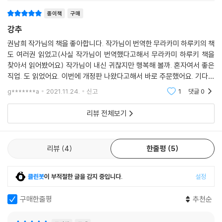
누구든 남의 번역을 보고 고치고 트집 잡는 건 참 쉬운데, 원문에 심취한 사
람이 자기 번역의 문제점을 찾는 건 쉽지 않다. 그래도 며칠 뒤에 다시 보면
종이책
구매
약간은 객관적인 시각으로 문장을 보게 된다. 아무리 그 작업이 ‘벗어놓은
강추
양말 냄새를 맡는 것’처럼 괴롭더라도 처음부터 자신의 번역문을 자꾸자꾸
권남희 작가님의 책을 좋아합니다. 작가님이 번역한 무라카미 하루키의 책
읽고 다듬는 습관을 들이도록 하자.
도 여러권 읽었고(사실 작가님이 번역했다고해서 무라카미 하루키 책을
─192쪽
찾아서 읽어봤어요) 작가님이 내신 귀찮지만 행복해 볼까. 혼자여서 좋은
직업. 도 읽었어요. 이번에 개정판 나왔다고해서 바로 주문했어요. 기다리
특히 저자와 같은 길을 걷고자 하는 후배 번역가들을 위한 실질적인 조언
고 있었답니다. 작가님의 에세이 너무 좋아요~ 심각하지 않고 쉽게 읽을
g*******a
2021.11.24.
신고
1
댓글
0
은 ‘사수’가 없는 프리랜서에게 귀중한 팁이다. 그는 번역가가 갖춰야 할 기
수 있지만 그 속에
본 자질부터 번역 공부하는 방법, 검토서 작성법, 번역료를 정하는 기준 올
리뷰 전체보기
리는 방법까지 소상히 알려준다. 나아가 실제 원문과 번역문을 통해 단순
한 해석과 번역의 차이를 설명하며, 일본어 번역에 대한 노하우도 전수한
다.
리뷰
4
한줄평
5
아직도 아동문학가와 소설가가 되고 싶던 어릴 때 꿈을 버리지 않고 있다.
클린봇
이 부적절한 글을 감지 중입니다.
설정
번역 마감에 쫓겨서 차마 시작할 엄두를 내진 못하지만, 요즘도 글은 쓰지
않으면서 습관처럼 이런 저런 문학상 작품 응모 마감 날짜에 집착한다. 『완
구매한줄평
추천순
득이』처럼 멋진 성장소설 한 편 쓰는 게 나의 꿈이다.
─245쪽