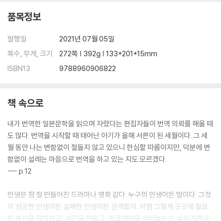
품목정보
발행일
2021년 07월 05일
쪽수, 무게, 크기
272쪽 | 392g | 133*201*15mm
ISBN13
9788960906822
책 속으로
내가 번역한 일본문학을 읽으며 자랐다는 편집자들이 번역 의뢰를 해올 때
도 많다. 번역을 시작할 때 태어난 아기가 올해 서른이 된 세월이다. 그 세
월 동안 나는 변함없이 철들지 않고 있으니 한심할 따름이지만, 덕분에 변
함없이 설레는 마음으로 번역을 하고 있는 지도 모르겠다.
--- p.12
인생은 참 잘 만들어진 드라마나 영화 같다. 누구의 인생이든 말이다. 그것
이 성공한 인생이든 실패한 인생이든 관계없이. 어쩜 그렇게 곳곳에 절묘
한 복선을 장치하고, 사건을 만들고, 희로애락을 심어놓는가. 살아가면서