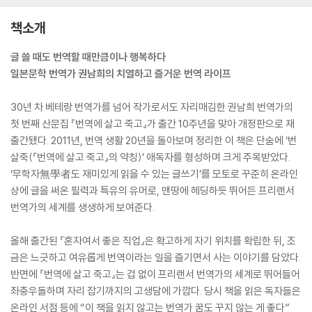
책소개
글 쓸 때도 번역할 때만큼이나 행복하다
일본문학 번역가 권남희의 치열하고 즐거운 번역 라이프
30년 차 베테랑 번역가를 넘어 작가로서도 자리매김한 권남희 번역가의
첫 번째 산문집 『번역에 살고 죽고』가 출간 10주년을 맞아 개정판으로 재
출간됐다. 2011년, 번역 생활 20년을 돌아보며 정리한 이 책은 단숨에 ‘번
살죽(『번역에 살고 죽고』의 약칭)’ 애독자를 형성하며 크게 주목받았다.
‘무학자無學者도 재미있게 읽을 수 있는 글쓰기’를 모토로 꾸준히 온라인
상에 글을 써온 필력과 특유의 유머로, 맨땅에 헤딩하듯 뛰어든 프리랜서
번역가의 세계를 생생하게 보여준다.
올해 출간된 『혼자여서 좋은 직업』은 확고하게 자기 위치를 확립한 뒤, 조
금은 느긋하고 여유롭게 번역이라는 일을 즐기면서 사는 이야기를 담았다.
반면에 『번역에 살고 죽고』는 겁 없이 프리랜서 번역가의 세계로 뛰어들어
좌충우돌하며 자리 잡기까지의 고생담에 가깝다. 당시 책을 읽은 독자들은
온라인 서점 등에 “이 책을 읽지 않고는 번역가 꿈도 꾸지 않는 게 좋다”