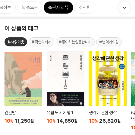
목정보
책 속으로
출판사 리뷰
추천평
이 상품의 태그
#책읽아웃
#직업의세계
#좋아하는일을합니다
#번역가의삶
긴긴밤
유럽 도시 기행 1
생각에 관한 생각
5
념
10
11,250
10
14,850
10
26,820
%
%
%
원
원
원
1