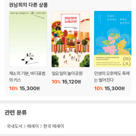
* 번역료에 대하여
권남희
의 다른 상품
3 번역의 실제
- 해석과 번역의 차이
- 직역과 의역 사이에서
- 부품이냐 비닐봉지냐
- 할머니는 할머니답게
- 사투리의 맛
- 작가를 만나다: 온다 리쿠 | 오에 겐자부로
- 작가에게 메일 쓰기
채소의 기분, 바다표범
일요일의 놀이공원
인생의 오후에도 축제
- 후기에 담긴 사연
의 키스
는 벌어진다
10
15,120
%
원
- 나의 기획은 끝나지 않았다
10
15,300
10
15,300
%
%
원
원
4 행복한 글쓰기
- 부모님의 받아쓰기
관련 분류
- 처음 청탁받은 글
- 일본말 번역 2등?
국내도서
에세이
한국 에세이
- 칼럼 쓰는 즐거움
* 좋은 작품은 나의 힘: 내가 사랑하는 책들