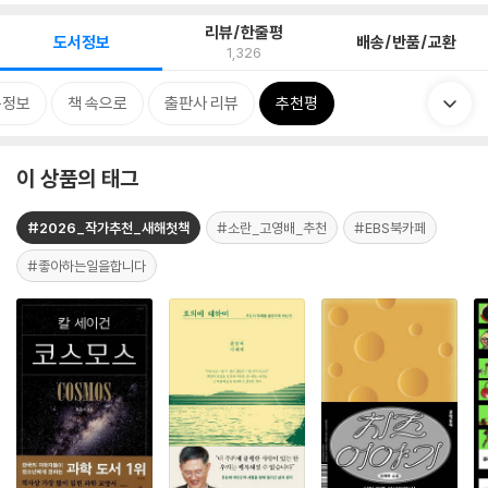
리뷰/한줄평
도서정보
배송/반품/교환
1,326
목정보
책 속으로
출판사 리뷰
추천평
이 상품의 태그
#2026_작가추천_새해첫책
#소란_고영배_추천
#EBS북카페
#좋아하는일을합니다