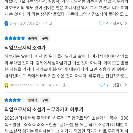
이 있으면 그냥 머리 위를 올려다보면 됩니다. 그러면 나 자신의 지금 서 있
껴졌다. 그보다는 역사서, 실용서, 기타 교양서를 읽는 편을 택했다. 무라카
‘어떤 특별한 것’이 점점 필요해지기 때문입니다. 그 나름의 재능은 물론 필
미 하루키의 책도 많이 읽어본 편은 아니지만 역시 그저 그랬다. 너무 야하
는 위치며 나아가야 할 방향이 잘 보였습니다. 만일 그런 정점定點이 없었
2025년은 예상치 못한 에세이집 출간으로 분주했다. 돌이켜 보면 밴드를
요하고 그만그만한 기개도 필요합니다. 또한 인생의 다른 다양한 일들과
게 쓴 것 아닌가 라는 생각만 들었다. 때문에 그의 신간소식이 들려와도 대
다면 아마 나는 곳곳에서 상당히 헤맸을 거라고 생각합니다.
시작했던 때와 비슷한 점이 있어 흥미롭다. 아마추어로서의 활동이 직업의
마찬가지로 운이나 인연도 중요한 요소입니다. 하지만 거기에 더해서 어떤
체로 무덤덤히 넘겼다. 별로 살펴볼 생각도 없었다. 그러다 우연히 집어든
--- p.104~105
t**j
2017.09.27.
신고
4
댓글
0
세계로 슬쩍 발을 내밀 때, 무언가 책임지고 받아들이는 과정에서 마음가
종류의 ‘자격’ 같은 것이 요구됩니다. 이건 갖춰진 사람에게는 갖춰져 있고,
이 책, 에세
짐이 달라진다고나 할까. 그 과정에서 예전 같으면 왠지 너무 유명해서 들
갖춰지지 않은 사람에게는 갖춰져 있지 않습니다. 애초에 그런 것이 갖춰
그러면 무엇이 꼭 필요하고 무엇이 별로 필요하지 않은지, 혹은 전혀 불필
여다보지 않았던 책들을 좀 읽어봐야 하는 거 아닌가 싶었다. 무라카미 하
종이책
구매
진 사람도 있는가 하면 후천적으로 고생고생 해가며 습득하는 사람도 있습
요한지를 어떻게 판별해나가면 되는가.
루키는 소설보다 에세이가 더 좋다는 평을 종종 들었는데 에세이집을 거의
니다.
직업으로서의 소설가
이것도 나 자신의 경험을 통해 말하자면, 매우 단순한 얘기지만 ‘그것을 하
읽어보지 못했다. 직업으로서의 작가에 약간이라도 발을 내딛은 지금이 적
하루키는 말한다. 어서 링 위에 올라오라고 말이다. 여기서 링이란 작가들
고 있을 때, 당신은 즐거운가’라는 것이 한 가지 기준이라고 생각합니다. 당
기일 수 있겠다는 생각이다.
제2회 소설가가 된 무렵
의 무대인 것이다. 링위에서 살아남기란 쉬운 것이 아니다. 거의 모든 훌륭
신이 뭔가 자신에게 중요하다고 생각되는 행위에 몰두하고 있는데 만일 거
첫 소설을 쓸 때 느꼈던, 문장을 만드는 일의 ‘기분 좋음’ ‘즐거움’은 지금도
- 윤덕원 (작가)
한 재능을 가지니 작가들이 화려하게 데뷔하다가 그만 조용히 링 위에서
기서 자연 발생적인 즐거움이나 기쁨을 찾아낼 수 없다면, 그걸 하면서 가
기본적으로 변함이 없습니다. 날마다 새벽에 일어나 주방에서 커피를 데워
내려간다. 그 위에서 버티기란 쉬운 것이 아니다. 하루키는 전업작가로서
슴이 두근두근 설레지 않는다면, 거기에는 뭔가 잘못된 것이나 조화롭지
큼직한 머그잔에 따르고 그 잔을 들고 책상 앞에 앉아 컴퓨터를 켭니다(이
충고를 하고 있다. 그 길이 쉬운 길이 아님을 말이다. 때로는 장편 소설을
m********h
2020.04.20.
신고
2
댓글
0
못한 것이 있다는 얘기입니다. 그런 때는 다시 처음으로 돌아가 즐거움을
완성하고 나면
따금 원고지와 오래도록 애용해온 몽블랑 굵은 만년필이 그리워지지만).
방해하는 쓸데없는 부품, 부자연스러운 요소를 깨끗이 몰아내지 않으면 안
그리고 ‘자, 이제부터 뭘 써볼까’ 하고 생각을 굴립니다. 그때는 정말로 행
됩니다.
종이책
구매
복합니다. 솔직히 말해서, 뭔가 써내는 것을 고통이라고 느낀 적은 한 번도
--- p.106
직업으로서의 소설가 - 무라카미 하루키
없습니다. 소설이 안 써져서 고생했다는 경험도 (감사하게도) 없습니다.
아니, 그렇다기보다 내 생각에는, 만일 즐겁지 않다면 애초에 소설을 쓰는
2023년의 네 번째 무라카미 하루키 “직업으로서의 소설가” - 쪽수 : 336
그런 건 예술가가 할 만한 짓이 아니다. 그래서야 공장이나 마찬가지 아니
쪽 - 별점 : ☆☆☆☆☆ - 한줄 : 글(소설)을 쓰는 작가(소설가)에 대한 이
의미 따위는 없습니다. 고역苦役으로서 소설을 쓴다는 사고방식에 나는
냐, 라고 말하는 사람이 있을지도 모릅니다. 그렇지요, 분명 예술가가 할 만
해 소설책 읽기는 좋아하는데 그 계기가 되었던 작가가 바로 무라카미 하
아무래도 익숙해지지 않습니다. 소설이라는 건 기본적으로 퐁퐁 샘솟듯이