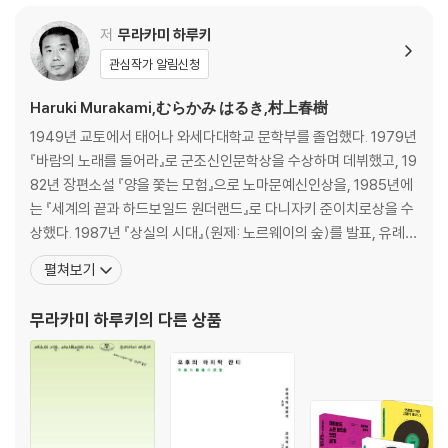
저
무라카미 하루키
관심작가 알림신청
Haruki Murakami,むらかみ はるき,村上春樹
1949년 교토에서 태어나 와세다대학교 문학부를 졸업했다. 1979년
『바람의 노래를 들어라』로 군조신인문학상을 수상하며 데뷔했고, 19
82년 장편소설 『양을 쫓는 모험』으로 노마문예신인상을, 1985년에
는 『세계의 끝과 하드보일드 원더랜드』로 다니자키 준이치로상을 수
상했다. 1987년 『상실의 시대』(원제: 노르웨이의 숲)를 발표, 유례없
는 베스트셀러 선풍과 함께 하루키 신드롬을 일으키며 세계적인 작가
펼쳐보기
로 떠올랐다. 1994년 『태엽 감는 새』로 요미우리문학상을 수상했고,
2005년 『해변의 카프카』가 아시아 작가의 작품으로는 드물게 뉴욕
무라카미 하루키
의 다른 상품
타임스 ‘올해의 책’에 선정되었다. 그 밖