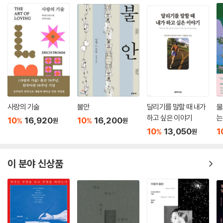
어떤 시대에나 어떤 세상에나 상상력이라는 것은 중요한 의미가 있습니다.
상상력과 대척점에 있는 것 중의 하나가 ‘효율’입니다. 수만 명에 달하는 후
쿠시마 사람들을 고향 땅에서 몰아낸 것도 애초의 원인을 따져보면 바로
그 ‘효율’입니다. ‘원자력발전은 효율성이 높은 에너지고 따라서 선善이
다’라는 발상이, 그런 발상에서부터 결과적으로 날조되어진 ‘안전 신화’라
는 허구가, 이러한 비극적인 상황을, 회복하기 어려운 참사를, 이 나라에
몰고 온 것입니다. 그것은 바로 우리가 가진 상상력의 패배, 라고 말해도 무
방할지 모릅니다. 지금부터라도 늦지 않습니다. 우리는 그런 ‘효율’이라는
성급하고 위험한 가치관에 대항할 수 있는 자유로운 사고와 발상의 축을
사랑의 기술
불안
달리기를 말할 때 내가
물
개개인 속에 확립하지 않으면 안 됩니다. 그리고 그 축을 공동체=커뮤니티
하고 싶은 이야기
는
10
16,920
10
16,200
%
%
원
원
로 키워나가야 합니다.
10
13,050
1
%
원
제9회 어떤 인물을 등장시킬까?
언젠가 나는 레즈비언 성향의 스무 살 여성이 될지도 모릅니다. 언젠가 나
이 분야 신상품
는 서른 살의 실업 중인 하우스 허즈번드가 될지도 모릅니다. 그러면 나는
그때그때 주어진 구두를 신고 거기에 내 발 사이즈를 맞춰 행동에 들어갑
니다. 단지 그것뿐입니다. 발 사이즈에 구두를 맞추는 게 아니라 구두 사이
즈에 발을 맞추는 것입니다. 현실적으로는 일단 안 될 일이지만 소설가로
오래 살다 보면 그런 일이 자연스럽게 가능해집니다. 왜냐하면 그건 가공