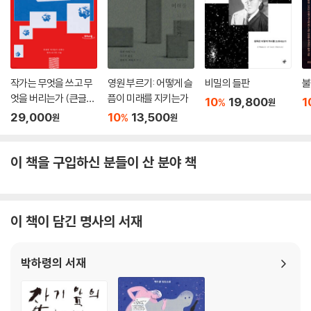
의 일이니까. 그리고 가공의 일이란 꿈속에서 일어나는 일과 똑같은 것이
니까. 꿈이란―그것이 자면서 꾸는 꿈이건 깨어서 꾸는 꿈이건―거의 선
택의 여지가 없는 일이지요. 나는 기본적으로 그 흐름에 따르는 수밖에 없
습니다. 그리고 그 흐름에 자연스럽게 따르는 한, 온갖 ‘안 될 일’이 자유롭
게 가능해집니다. 그것이 바로 소설 쓰는 일의 큰 기쁨입니다.
작가는 무엇을 쓰고 무
영원 부르기: 어떻게 슬
비밀의 들판
불
엇을 버리는가 (큰글자
픔이 미래를 지키는가
10
19,800
1
%
원
제10회 누구를 위해서 쓰는가?
도서)
29,000
10
13,500
%
원
원
물론 세간에는 남성 독자 대상의 책, 여성 독자 대상의 책이 있어도 좋겠지
요. 그런 것도 필요합니다. 그러나 나 자신은 내가 쓴 책이 남녀 구별 없이
독자의 마음을 환기하고 감동시킬 수 있었으면 좋겠다고 생각합니다. 그리
이 책을 구입하신 분들이 산 분야 책
고 연인끼리, 남녀 그룹이, 혹은 부부가, 부모와 자식이, 내 책에 대해 열띤
대화를 나눠준다면 그보다 더 기쁜 일은 없겠지요. 소설이란, 스토리란 남
녀와 세대 간의 대립이나 그 밖에 다양한 스테레오타입의 대립을 누그러뜨
이 책이 담긴 명사의 서재
리고 그 날카로운 칼끝을 완화하는 기능을 가진 것이라고 나는 항상 생각
하기 때문입니다. 이건 두말할 것도 없이 훌륭한 기능입니다. 내가 쓴 소설
이 이 세계에서 아주 조금이라도 그런 포지티브한 역할을 해주기를 나 혼
박하령의 서재
자 은근히 바라고 있습니다.
제11회 해외에 나간다. 새로운 프런티어