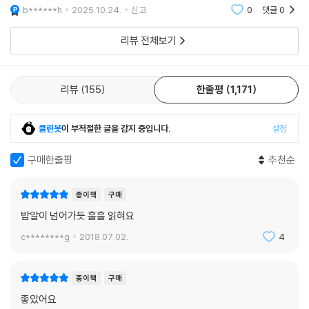
로 그러한 자유로운 마음가짐을, 제약 없는 기쁨을, 많은 사람들에게 최대
그날부로 글을 쓰기 시작했고 작가가 된 특이케이스다. 그런면에서 나의
b******h
2025.10.24.
신고
0
댓글
0
지요.
롤모델로서 적격이다
한 생생한 그대로 전하고자 하는 자연스러운 욕구와 충동이 몰고 온 결과
--- p. 260
적인 형체에 다름 아닌 것입니다.
리뷰 전체보기
제5회 자, 뭘 써야 할까?
다시 영화 얘기인데, 스티븐 스필버그가 제작한 《E. T.》에서 E. T.가 창고
리뷰
155
한줄평
1,171
의 잡동사니를 쓸어 모아 그걸로 즉석 통신 장치를 만들어내는 장면이 있
습니다. 기억나시는지요. 우산이라든가 전기스탠드라든가 식기라든가 전
클린봇
이 부적절한 글을 감지 중입니다.
설정
축 등등, 한참 오래전에 본 영화라 자세한 건 잊어버렸지만 그 자리에 있던
가정용품을 이것저것 적당히 조합해 척척 만듭니다. 즉석에서 척척 만들었
구매한줄평
추천순
어도 실은 몇천 광년 떨어진 모성母星과 연락이 가능한 본격적인 통신기
입니다. 영화관에서 그 장면을 보고 크게 감탄했었는데, 뛰어난 소설이란
종이책
구매
분명 그런 식으로 만들어지는 것입니다. 재료 그 자체의 질은 별로 중요하
밥알이 넘어가듯 훌훌 읽혀요
지 않습니다. 무엇보다 거기에 반드시 있어야 하는 것은 ‘매직magic’입니
다. 일상적이고 소박한 재료밖에 없더라도, 간단하고 평이한 말밖에 쓰지
c********g
2018.07.02.
4
않더라도, 만일 거기에 매직이 있다면 우리는 그런 것에서도 놀랍도록 세
련된 장치를 만들어낼 수 있습니다.
종이책
구매
그러나 어떻든 우리에게는 각자 자신만의 ‘창고’가 필요합니다. 아무리 매
좋았어요
직을 구사하더라도 아무것도 없는 곳에서 실체를 만들어내지는 못합니다.