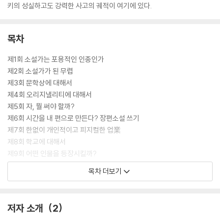
키의 성실하고도 강력한 사고의 궤적이 여기에 있다.
목차
제1회 소설가는 포용적인 인종인가
제2회 소설가가 된 무렵
제3회 문학상에 대해서
제4회 오리지낼리티에 대해서
제5회 자, 뭘 써야 할까?
제6회 시간을 내 편으로 만든다? 장편소설 쓰기
제7회 한없이 개인적이고 피지컬한 업業
제8회 학교에 대해서
제9회 어떤 인물을 등장시킬까?
제10회 누구를 위해서 쓰는가?
목차 더보기
제11회 해외에 나간다. 새로운 프런티어
제12회 이야기가 있는 곳·가와이 하야오 선생님의 추억
후기
저자 소개
2