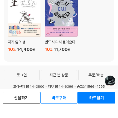
스토리란 본래 현실에 대한 메타포로서 존재하는 것이고, 사람들은 변동하
는 주변 현실의 시스템을 따라잡기 위해, 혹은 거기서 밀려나지 않기 위해
자신의 내적인 장소에 앉혀야 할 새로운 스토리=새로운 메타포 시스템을
필요로 합니다. 그 두 가지 시스템(현실 사회의 시스템과 메타포 시스템)
을 제대로 연결하는 것에 의해, 다시 말해 주관 세계와 객관 세계를 오고 가
면서 상호 간에 제대로 적응하도록 하는 것에 의해, 사람들은 불확실한 현
자기 앞의 생
반드시 다시 돌아온다
실을 겨우겨우 받아들이고 평정심을 유지해나갈 수 있습니다. 내 소설이
10
14,400
10
11,700
%
%
제공하는 스토리의 리얼리티는 그러한 적응의 톱니바퀴로서 우연히 글로
원
원
벌한 기능을 수행했던 것이 아닌가―그런 느낌이 없잖아 있습니다. 되풀
이하는 것 같지만, 물론 이건 내 개인적인 실감에 지나지 않습니다. 그래도
완전히 잘못짚은 얘기는 아니라고 생각합니다.
로그인
최근 본 상품
주문/배송
제12회 이야기가 있는 곳ㆍ가와이 하야오 선생님의 추억
고객센터 1544-3800
티켓 1544-6399
중고샵 1566-4295
우리는 자주 만나서 대화를 나눴고, 하지만 무슨 얘기를 했는지 거의 기억
eBook 1:1문의/채팅상담
나지 않는다, 라고 앞에서 말씀드렸는데, 실은 그건 아무래도 상관없는 일
선물하기
바로구매
카트담기
이라고 생각합니다. 그곳에 있었던 가장 중요한 것은 이야기 내용보다는
예스이십사(주) 사업자 정보
오히려 우리가 그곳에서 뭔가를 공유했다는 ‘물리적인 실감’이라고 생각하
이용약관
개인정보처리방침
청소년보호정책
기 때문입니다. 우리는 무엇을 공유했었는가. 한마디로 말하면, 아마도 이
PC버전
회사소개
거래처관계자께