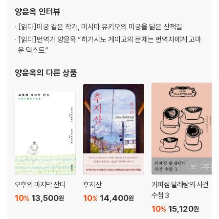
『매스커레이드 호텔』, 『매스커레이드 나이트』, 아쿠타가와 류노스케
양윤옥
인터뷰
의 『
[읽다]
미궁 같은 작가, 미시마 유키오의 미궁을 닮은 산책길
[읽다]
번역가 양윤옥 “히가시노 게이고의 문체는 번역자에게 고마
운 텍스트”
양윤옥
의 다른 상품
오후의 마지막 잔디
후지산
커피점 탈레랑의 사건
수첩 3
10
13,500
10
14,400
%
%
원
원
10
15,120
%
원