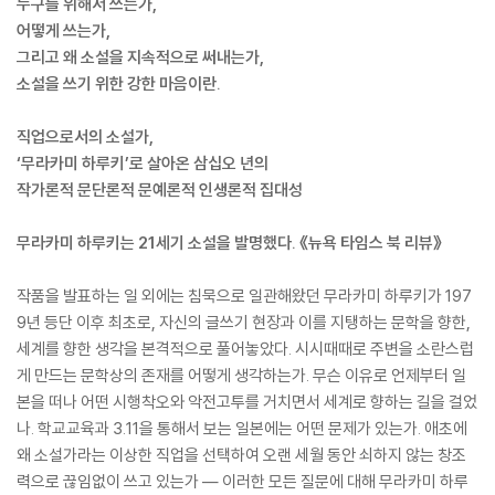
누구를 위해서 쓰는가,
어떻게 쓰는가,
그리고 왜 소설을 지속적으로 써내는가,
소설을 쓰기 위한 강한 마음이란.
직업으로서의 소설가,
‘무라카미 하루키’로 살아온 삼십오 년의
작가론적 문단론적 문예론적 인생론적 집대성
무라카미 하루키는 21세기 소설을 발명했다. 《뉴욕 타임스 북 리뷰》
작품을 발표하는 일 외에는 침묵으로 일관해왔던 무라카미 하루키가 197
9년 등단 이후 최초로, 자신의 글쓰기 현장과 이를 지탱하는 문학을 향한,
세계를 향한 생각을 본격적으로 풀어놓았다. 시시때때로 주변을 소란스럽
게 만드는 문학상의 존재를 어떻게 생각하는가. 무슨 이유로 언제부터 일
본을 떠나 어떤 시행착오와 악전고투를 거치면서 세계로 향하는 길을 걸었
나. 학교교육과 3.11을 통해서 보는 일본에는 어떤 문제가 있는가. 애초에
왜 소설가라는 이상한 직업을 선택하여 오랜 세월 동안 쇠하지 않는 창조
력으로 끊임없이 쓰고 있는가 ― 이러한 모든 질문에 대해 무라카미 하루