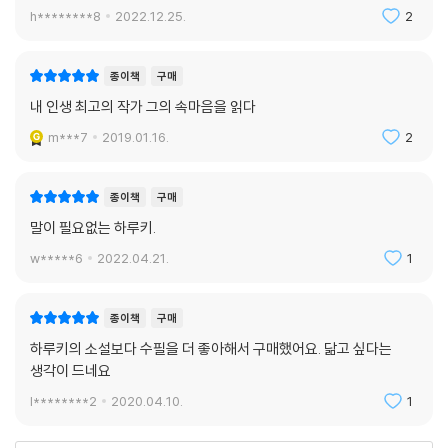
E. T.가 훌쩍 찾아와 “미안하지만 너의 창고 속 물건 몇 가지를 쓰게 해주겠
h********8
2022.12.25.
2
니?”라고 말했을 때, “좋아, 뭐든 마음대로 써”라고 덜컹 문을 열어 보여줄
만한 ‘잡동사니’의 재고를 상비해둘 필요가 있습니다.
종이책
구매
내 인생 최고의 작가 그의 속마음을 읽다
제6회 시간을 내 편으로 만든다―장편소설 쓰기
즉 중요한 것은 뜯어고친다는 행위 그 자체입니다. 작가가 ‘이곳을 좀 더 잘
m***7
2019.01.16.
2
고쳐보자’라고 결심하고 책상 앞에 앉아 문장을 손질한다, 라는 것 자체가
무엇보다 중요한 의미가 있습니다. 그에 비하면 ‘어떻게 수정하느냐’라는
종이책
구매
방향성 따위는 오히려 이차적인 문제인지도 모릅니다. 많은 경우, 작가의
말이 필요없는 하루키.
본능이나 직감은 논리성이 아니라 결심에 의해 좀 더 유효하게 이끌려 나
옵니다. 숲을 몽둥이로 두드려 안에 숨은 새를 날아오르게 하는 것과 같은
w*****6
2022.04.21.
1
일입니다. 어떤 몽둥이로 두드리든, 어떤 식으로 두드리든, 그 결과에 큰 차
이는 없습니다. 아무튼 새를 날아오르게 하면 그걸로 좋은 것입니다. 새들
종이책
구매
의 움직임의 역동성이 고정되어가던 시야를 뒤흔듭니다. 그것이 내 의견입
니다. 뭐, 상당히 난폭한 의견인지도 모르지만.
하루키의 소설보다 수필을 더 좋아해서 구매했어요. 닮고 싶다는
생각이 드네요
아무튼 고쳐 쓰는 데는 가능한 한 많은 시간을 들입니다. 주위 사람들의 충
고에 귀를 기울이고(화가 나든 말든) 그것을 염두에 두고 참고하며 고쳐나
l********2
2020.04.10.
1
갑니다. 조언은 중요합니다. 장편소설을 다 쓰고 난 작가는 대부분 흥분 상
태로 뇌가 달아올라 반쯤 제정신이 아닙니다. 왜냐하면 제정신인 사람은