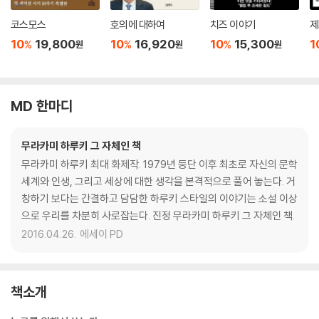
코스모스
호의에 대하여
치즈 이야기
제
10
19,800
10
16,920
10
15,300
1
%
%
%
원
원
원
MD 한마디
무라카미 하루키 그 자체인 책
무라카미 하루키 최대 화제작. 1979년 등단 이후 최초로 자신의 문학
세계와 인생, 그리고 세상에 대한 생각을 본격적으로 풀어 놓는다. 거
창하기 보다는 간결하고 담담한 하루키 스타일의 이야기는 소설 이상
으로 우리를 차분히 사로잡는다. 진정 무라카미 하루키 그 자체인 책.
2016.04.26.
에세이 PD
책소개