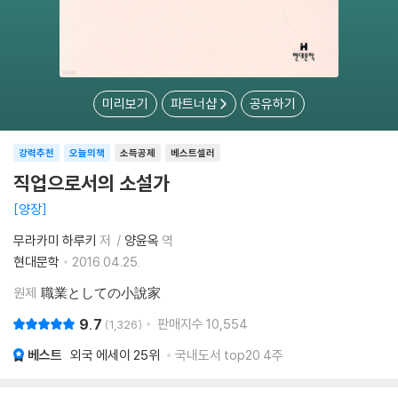
미리보기
파트너샵
공유하기
강력추천
오늘의책
소득공제
베스트셀러
직업으로서의 소설가
양장
무라카미 하루키
저
양윤옥
역
현대문학
2016.04.25.
원제
職業としての小說家
9.7
판매지수
10,554
1,326
베스트
외국 에세이
25위
국내도서 top20 4주