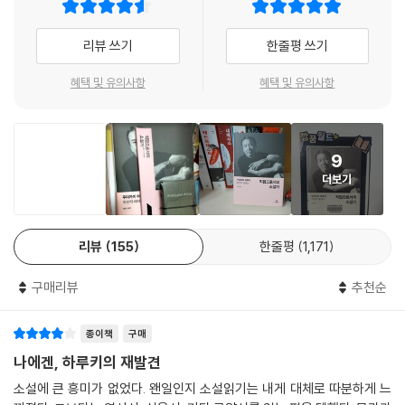
적인 베스트셀러 작가로 성장할 수 있는 힌트가 가득 담긴, 매우 피지컬한
- 산케이 신문
--- p. 51~52
문학 경영전략서가 될 것이다. 아울러 직업적인 소설가 무라카미 하루키의
리뷰 쓰기
한줄평 쓰기
삼십오 년을 더듬어가노라면 그가 하는 이야기가 궁극적으로는 어떻게 살
어떤 직업을 가진 사람이든, 프로란 어떤 것인지를 이 책은 명확하게 알려
원래 분쟁이나 싸움을 좋아하는 성격이 아니라서(정말입니다) 그러한 ‘관
아가야 할 것인지에 관한 문제와 닿아 있음을 느끼게 된다.
준다. 프로에게는 정신적인 터프함이 필요하고 그것을 뒷받침할 만한 육체
례’ ‘문학계의 불문율’을 거스르겠다는 식의 의식은 딱히 없었습니다. 다만
혜택 및 유의사항
혜택 및 유의사항
한편 일본 발간 당시 가장 먼저 화제가 되었던 것은 책의 이례적인 판매 방
의 단련이 필요하다. 형태를 바꿔가며 몇 번씩 강조하는 것을 보면 이건 무
지극히 개인적인 사고방식을 가진 인간이라서 어렵사리 이렇게 (일단은)
식이었다. 초판 10만 부 중 9만 부를 일본 최대의 오프라인 서점 기노쿠니
라카미 씨의 마음의 목소리인 것이리라.
소설가가 되었으니까, 그리고 인생은 단 한 번뿐이니까, 아무튼 내가 하고
야에서 매입하여 일부는 자사 매장에서 판매하고 나머지는 다른 서점에 공
- 아사히 신문
싶은 것을 내가 하고 싶은 대로 해나가자고 처음부터 마음을 정했습니다.
급했는데, 요컨대 『직업으로서의 소설가』를 구하려면 인터넷 서점보다는
9
시스템은 시스템대로 해나가면 될 것이고 내 쪽은 내 쪽대로 해나가면 된
오프라인 서점을 찾아야 했다. 이는 인터넷 서점에의 대항책이었을 뿐만
더보기
어떤 직업을 갖고 있건, 현대를 살아가는 직장인에게 에세이의 틀을 뛰어
다. 나는 1960년대 말의 이른바 ‘반란의 시대’를 뚫고 나온 세대의 사람이
아니라 종래의 출판 유통 시스템, 즉 출판사가 중개업체를 통해 전국의 서
넘어 자신의 업에 대한 생각을 바로잡고 큰 힌트를 얻는 자기계발서가 되
라서 ‘체제에 말려들고 싶지 않다’는 의식은 나름대로 강했다고 생각합니
점에 신간을 배본한다는, 오랜 세월 동안 이어져온 시스템의 개혁을 위한
어줄 것이다.
다. 하지만 동시에, 라고 할까, 그보다는 우선, 그래도 명색이 표현자의 말
시도였다고 한다.
리뷰
155
한줄평
1,171
- 다빈치
단으로서 무엇보다 정신적으로 자유롭고 싶었습니다. 내가 쓰고 싶은 소설
을 내게 맞는 스케줄에 따라 내가 원하는 대로 쓰고 싶다. 그것이 작가인 내
제1회 소설가는 포용적인 인종인가
구매리뷰
추천순
무라카미 씨가 거듭해서 자신의 소설이나 소설 작법에 대해 글로 쓰고 발
가 가져야 할 최저한의 자유라고 생각했습니다.
하지만 링에 오르기는 쉬워도 거기서 오래 버티는 건 쉽지 않습니다. 소설
언하는 것은 자신의 말과 삶의 방식을 일치시키기 위해서가 아닐까. ‘이야
그리고 어떤 소설을 쓰고 싶은지, 그 개략은 처음부터 상당히 확실했습니
가는 물론 그 점을 아주 잘 알고 있습니다. 소설 한두 편을 써내는 건 그다
종이책
구매
기가 가진 선한 힘’ ‘언어의 올바른 힘’에 대해 언행일치를 실천하고자 함이
다. ‘아직은 잘 쓰지 못하지만 나중에 실력이 붙기 시작하면 사실은 이러저
지 어렵지 않아요. 그러나 소설을 오래 지속적으로 써내는 것, 소설로 먹고
아닐까.
나에겐, 하루키의 재발견
러한 소설을 쓰고 싶다’라는, 합당한 내 모습이 머릿속에 있었습니다. 그 이
사는 것, 소설가로서 살아남는 것, 이건 지극히 어려운 일입니다. 보통 사람
- 클로버북스
미지가 항상 하늘 한복판에 북극성처럼 빛나고 있었던 것입니다. 무슨 일
소설에 큰 흥미가 없었다. 왠일인지 소설읽기는 내게 대체로 따분하게 느
은 일단 못할 짓, 이라고 말해버려도 무방할지 모릅니다. 거기에는 뭐랄까,