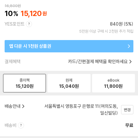
16,800
원
10
15,120
YES포인트
840원 (5%)
5만원 이상 구매 시 2천원 추가 적립
앱 다운 시 1천원 상품권
결제혜택
카드/간편결제 혜택을 확인하세요
종이책
원제
eBook
15,120
원
15,040
원
11,800
원
배송안내
서울특별시 영등포구 은행로 11(여의도동,
변경
일신빌딩)
배송비
무료