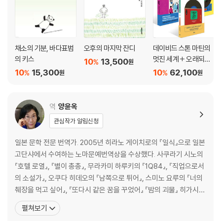
채소의 기분, 바다표범
오후의 마지막 잔디
데이비드 스톤 마틴의
의 키스
멋진 세계 + 오래되고
10
13,500
%
원
멋진 클래식 레코드 1,2
10
15,300
10
62,100
%
%
원
원
세트
역
양윤옥
관심작가 알림신청
일본 문학 전문 번역가. 2005년 히라노 게이치로의 『일식』으로 일본
고단샤에서 수여하는 노마문예번역상을 수상했다. 사쿠라기 시노의
『호텔 로열』, 『별이 총총』, 무라카미 하루키의 『1Q84』, 『직업으로서
의 소설가』, 오쿠다 히데오의 『남쪽으로 튀어』, 스미노 요루의 『너의
췌장을 먹고 싶어』, 『또다시 같은 꿈을 꾸었어』 『밤의 괴물』 히가시노
게이고의 『나미야 잡화점의 기적』, 『눈보라 체이스』, 『그대 눈동자에
펼쳐보기
건배』, 『위험한 비너스』, 『라플라스의 마녀』, 『악의』, 『유성의 인연』,