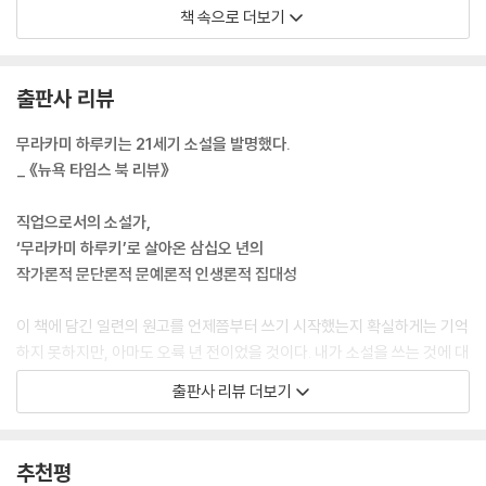
야쿠르트 선두 타자는 미국에서 온 데이브 힐턴이라는 호리호리한 무명의
책 속으로 더보기
선수였습니다. 그가 타순 1번이었습니다. 4번은 찰리 매뉴얼입니다. 나중
에 필리스의 감독으로 유명해졌는데 그 당시 그는 실로 힘세고 무시무시한
인상의 타자여서 일본 야구팬에게는 ‘붉은 도깨비’라는 별명으로 통했습니
출판사 리뷰
다.
히로시마의 선발 투수는 분명 다카하시였던 것으로 알고 있습니다. 야쿠르
무라카미 하루키는 21세기 소설을 발명했다.
트의 선발은 야스다였습니다. 1회 말, 다카하시가 제1구를 던지자 힐턴은
_ 《뉴욕 타임스 북 리뷰》
그것을 좌중간에 깔끔하게 띄워 올려 2루타를 만들었습니다. 방망이가 공
에 맞는 상쾌한 소리가 진구 구장에 울려 퍼졌습니다. 띄엄띄엄 박수 소리
직업으로서의 소설가,
가 주위에서 일었습니다. 나는 그때 아무런 맥락도 없이, 아무런 근거도 없
‘무라카미 하루키’로 살아온 삼십오 년의
이 문득 이렇게 생각했습니다. ‘그래, 나도 소설을 쓸 수 있을지 모른다’라
작가론적 문단론적 문예론적 인생론적 집대성
고.
그때의 감각을 나는 아직도 확실하게 기억합니다. 하늘에서 뭔가가 하늘하
이 책에 담긴 일련의 원고를 언제쯤부터 쓰기 시작했는지 확실하게는 기억
늘 천천히 내려왔고 그것을 두 손으로 멋지게 받아낸 듯한 기분이었습니
하지 못하지만, 아마도 오륙 년 전이었을 것이다. 내가 소설을 쓰는 것에 대
다. 어째서 그것이 때마침 내 손안에 떨어졌는지, 그 이유는 잘 모르겠습니
해, 이렇게 소설가로서 소설을 써나가는 상황에 대해, 한자리에 정리해서
출판사 리뷰 더보기
다. 그때도 몰랐고 지금도 모릅니다. 하지만 이유야 어찌 됐건 아무튼 그것
말하고 싶은 마음이 예전부터 있어서 일하는 틈틈이 시간을 내 그런 글을
이 일어났습니다. 그것은 뭐라고 해야 할까, 일종의 계시 같은 것이었습니
조금씩 단편적으로 테마별로 모아두었다. 즉 이건 출판사에서 의뢰를 받아
다. 영어에 epiphany라는 말이 있습니다. 일본어로 번역하면 ‘본질의 돌
쓴 글이 아니라 처음부터 자발적으로, 말하자면 나 자신을 위해 쓰기 시작
추천평
연한 현현顯現’ ‘직감적인 진실 파악’이라는 어려운 단어입니다. 알기 쉽게
한 글이다.