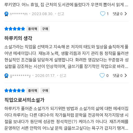
한 짓은 아닌지도 모릅니다. 하지만 왜 소설가가 예술가가 아니어서는 안
루키였다. 어느 휴일, 집 근처의 도서관에 들렀다가 우연히 뽑아서 읽게 되
쓰는 것이라고 생각합니다.
되는가. 대체 누가 언제 그런 것을 정했는가. 아무도 정하지 않았습니다. 우
었던 책 ＜태엽 감는 새＞가 나의 소설책 읽기의 도화선이 되었다. 중고등
n******m
2023.08.30.
신고
1
댓글
0
리는 자신이 하고 싶은 방식으로 소설을 쓰면 됩니다. 우선 ‘딱히 예술가가
학교 시절에
제3회 문학상에 대해서
아니어도 괜찮다’라고 생각하면 마음이 훨씬 편안해집니다. 소설가란 예술
물론 이 두 사람은 과격한 예외인지도 모릅니다. 독자적인 스타일과 일관
종이책
구매
가이기 이전에 자유인이어야 합니다. 내가 좋아하는 것을 내가 좋아하는
된 반골 정신으로 인생을 살아온 사람들이니까. 하지만 그들이 공통적으로
하루키의 생각
때에 나 좋을 대로 하는 것, 그것이 나에게는 자유인의 정의입니다. 예술가
느꼈던 것은, 혹은 태도로서 표명하고자 했던 것은 아마도 ‘참된 작가에게
가 되어서 세간의 시선을 의식하거나 부자유한 격식을 차리는 것보다 극히
소설가라는 직업을 선택하고 지속해 온 저자의 태도와 일상을 솔직하게 풀
는 문학상 따위보다 더 중요한 것이 아주 많다’라는 것이겠지요. 그 하나는,
평범한, 근처를 어슬렁거리는 자유인이면 됩니다.
어낸 에세이입니다. 재능과 노력, 생활 리듬과 자기 관리 등 창작을 둘러싼
자신이 의미 있는 것을 만들어내고 있다는 실감이고, 또 하나는 그 의미를
현실적인 조건들을 담담하게 설명합니다. 화려한 영감보다는 꾸준함과 성
--- p. 150~151
정당하게 평가해주는 독자가―그 수의 많고 적음은 제쳐두고―분명하게
실함을 강조하는 시선이 인상적이며, 글쓰기를 장기적인 작업으로 바라보
존재한다는 실감입니다. 그 두 가지 확실한 실감만 있다면 작가에게 상이
게 합니다. 창작의 본질과 직업적 글쓰기에 대해 차분히 성찰하고자 하는
아울러 거기에는 아마 ‘자기 치유’적인 의미도 있었다고 생각합니다. 왜냐
g********y
2026.01.17.
신고
0
댓글
0
라는 건 어떻게 되든 상관없는 것입니다. 그런 건 어디까지나 사회적인 혹
독자에게 의미
하면 모든 창작 행위에는 많든 적든 스스로를 보정補正하고자 하는 의도
은 문단적인 형식상의 추인追認에 지나지 않습니다.
가 내포되어 있기 때문입니다. 즉 자신을 상대화하는 것을 통해, 자신의 영
종이책
구매
혼을 지금 존재하는 것과는 다른 형식에 끼워 맞추는 것을 통해, 살아가는
제4회 오리지낼리티에 대해서
직업으로서의소설가
과정에서 불가피하게 발생하는 다양한 모순이나 뒤틀림, 일그러짐 등을 해
내 생각에는(이라고 할까, 그렇기를 바라는 것인데) 그런 자유롭고 내추럴
하루키가 풀어준 소설가가 되기위한 방법과 소설가의 삶에 대한 에세이집
소해나간다―혹은 승화해나간다―는 것입니다. 그게 잘되면 그런 작용을
한 감각이야말로 내가 쓰는 소설의 밑바탕에 자리한 것입니다. 그것이 기
이다.하루키는 다른 대다수의 작가들처럼 문학을 전공하여 작가지망생 시
독자와 공유한다는 것입니다. 딱히 구체적으로 의식하지는 않았지만 내 마
동력이었습니다. 자동차로 비유하자면 엔진입니다. 다양한 표현 작업의 근
절을 보내다가 등단에 성공한 정석적인(?) 케이스가 아니다. 재즈카페를
음도 그때 그러한 자기 정화 작용을 본능적으로 추구했는지도 모릅니다.
간에는 늘 풍성하고 자발적인 기쁨이 있어야만 합니다. 오리지낼리티는 바
운영하던 서른 안팍의 어느날 문득 글을쓰고싶다는 욕구가 갑자기 땡겨서
그렇기 때문에 그야말로 지극히 자연스럽게 소설이 쓰고 싶어졌던 것이겠