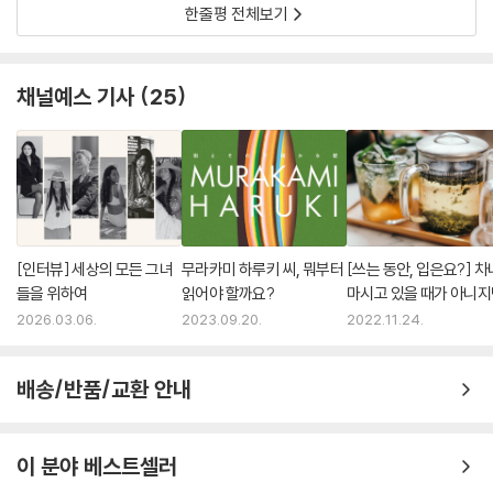
한줄평 전체보기
장편소설 같은 건 일단 쓸 리가 없기 때문입니다. 그러니까 제정신이 아닌
것 자체에는 딱히 문제가 없지만, 그래도 ‘내가 어느 정도 제정신이 아니
다’라는 건 자각하지 않으면 안 됩니다. 그리고 제정신이 아닌 인간에게 제
채널예스 기사
25
정신인 인간의 의견은 대체적으로 중요한 것입니다.
제7회 한없이 개인적이고 피지컬한 업業
하지만 그런 게 아니라면, 즉 당신이 (안타깝지만) 희유의 천재가 아니라
자신이 가진 (많든 적든 한정된) 재능을 시간을 들여 조금이라도 높이고
힘찬 것으로 만들어가기를 희망한다면, 내 이론은 나름대로 유효성을 발휘
할 것이라고 생각합니다. 의지를 최대한 강고하게 할 것, 또한 동시에 그 의
[인터뷰] 세상의 모든 그녀
무라카미 하루키 씨, 뭐부터
[쓰는 동안, 입은요?] 차
지의 본거지인 신체를 최대한 건강하게, 최대한 튼튼하게, 최대한 지장 없
들을 위하여
읽어야 할까요?
마시고 있을 때가 아니
는 상태로 정비하고 유지할 것―그것은 곧 당신의 삶의 방식 그 자체의 퀄
2026.03.06.
2023.09.20.
2022.11.24.
리티를 종합적으로 균형 있게 위로 끌어올리는 일로 이어집니다. 그런 견
실한 노력을 아끼지 않는다면 거기서 창출되는 작품의 퀄리티 또한 자연히
배송/반품/교환 안내
높아질 것, 이라는 게 나의 기본적인 생각입니다(되풀이하는 것 같지만, 이
이론은 천재적인 자질을 가진 예술가에게는 적용되지 않습니다).
이 분야 베스트셀러
제8회 학교에 대해서