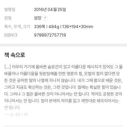
발행일
2016년 04월 25일
판형
양장
쪽수, 무게, 크기
336쪽 | 484g | 136*194*30mm
ISBN13
9788972757719
책 속으로
[…] 아무리 거기에 올바른 슬로건이 있고 아름다운 메시지가 있어도 그 올
바름이나 아름다움을 뒷받침해줄 만한 영혼의 힘, 모럴의 힘이 없다면 모
든 것은 공허한 말의 나열에 지나지 않습니다. 내가 그때 몸으로 배운 것은,
그리고 지금도 확신하는 것은, 그런 것입니다. 말에는 확실한 힘이 있습니
다. 그러나 그 힘은 올바른 것이 아니어서는 안 됩니다. 적어도 공정한 것이
아니어서는 안 됩니다. 말이 본래의 의미를 잃고 제멋대로 왜곡되어서는
안 됩니다.
--- p. 40~41