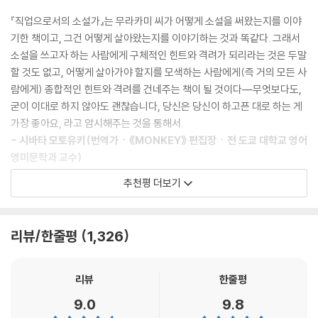
말하자면, ‘어느 날 돌연 뭔가가 눈앞에 쓱 나타나고 그것에 의해 모든 일의
_ 『직업으로서의 소설가』「후기」에서
『직업으로서의 소설가』는 무라카미 씨가 어떻게 소설을 써왔는지를 이야
양상이 확 바뀐다’라는 느낌입니다. 바로 그것이 그날 오후에 내 신상에 일
기한 책이고, 그건 어떻게 살아왔는지를 이야기하는 것과 똑같다. 그래서
어났습니다. 그 일을 경계로 내 인생의 양상이 확 바뀐 것입니다. 데이브 힐
무라카미 하루키만큼 오해받아온 작가도 없을 것이다. ‘하루키스트’라는
소설을 쓰고자 하는 사람에게 구체적인 힌트와 격려가 되리라는 것은 두말
턴이 톱타자로 진구 구장에서 아름답고 날카로운 2루타를 날린 그 순간에.
조어가 생겨날 정도로 세계적으로 많은 독자를 가지고 있으면서도 한편으
할 것도 없고, 어떻게 살아가야 할지를 모색하는 사람에게(즉 거의 모든 사
--- p. 45~46
로는 많은 평론가들에게 혹독한 평가를 받는다. ‘사회적으로 무책임’ ‘제국
람에게) 종합적인 힌트와 격려를 건네주는 책이 될 것이다―무엇보다도,
주의적’ 등 강도 높은 비난 속에서도 침묵으로 일관해왔던 그가 1979년 등
굳이 이대로 하지 않아도 괜찮습니다, 당신은 당신이 하고픈 대로 하는 게
이따금 ‘무라카미 하루키의 문장은 번역 투’라는 말이 들립니다. 번역 투라
단 이후 최초로 자신의 작가론적, 문단론적, 문예론적 견해를 청중에게 말
가장 좋아요, 라고 암시해주는 것을 통해서.
는 게 정확히 어떤 것인지는 잘 모르겠지만, 그건 어떤 의미에서는 맞는 말
을 건네는 듯한 소박한 형식으로 풀어놓았다. 이따금 인터뷰나 에세이를
- 시바타 모토유키(번역가ㆍ《MONKEY》 편집장ㆍ전 도쿄 대학교 영어
이고 어떤 의미에서는 빗나간 말이라고 생각합니다. 첫 한 장 분량을 실제
통해 언급했던 글쓰기와 그 현장을 비롯하여, 이를 뒷받침하는 문학을 향
영미문학과 교수)
로 일본어로 ‘번역했다’는 단어 그대로의 의미에서는 그 지적도 일리가 있
한, 세계를 향한 생각을 총괄하여 한 권에 정리했다.
는데, 그건 어디까지나 실제적인 프로세스의 문제에 불과합니다. 내가 거
추천평 더보기
『직업으로서의 소설가』는 ‘무라카미 하루키처럼’ 되기 위해서는 어떻게 해
무라카미 하루키 그 자체인 책. 양질의 문학론인 동시에 마음을 열고 자유
기서 지향한 것은 오히려 불필요한 수식을 배제한 ‘뉴트럴한neutral’, 활동
야 하는가, 라는 질문에 답하는 책이다. 문인이라는 구태의연한 허상을 벗
롭게 살아가는 것의 의미를 젊은 세대에게 묻는 소설 같기도 하다.
성이 뛰어난 문체를 획득하는 것이었습니다. 내가 추구한 것은 ‘일본어다
어던지고 그야말로 생업으로서의 소설가에 대해 말한다. 삼십오 년 동안
- 홋카이도 신문
움을 희석시킨 일본어’ 문장 쓰기가 아니라 이른바 ‘소설 언어’ ‘순수문학
리뷰/한줄평
1,326
지속적으로 소설을 써내기 위한 일상적인 실천, 건전한 야심을 품고 해외
체제’ 같은 것에서 가능한 한 멀리 떨어진 지점에 있는 일본어를 채용해 나
시장에 도전한 개척자로서의 모험과 성공, 소설로 먹고살기 위해 작가가
무라카미 하루키라는 작가를 좀 더 알고 싶은 팬만이 아니라 앞으로 소설
만의 자연스러운 음색으로 소설을 ‘말하는’ 것이었습니다. 그러기 위해서
자신의 생업에 대하여 지녀야 할 자질과 태도를 열두 개의 장을 통해 구체
을 쓰고자 하는 사람을 위한 참고서로, 왠지 이유 없이 그가 싫었던 사람들
리뷰
한줄평
는 모든 것을 내려놓을 각오가 필요했습니다. 극단적으로 말하면, 그때의
적으로 밝혔다. 문단 권력의 거센 공격, 세상에 난무하는 문학에의 오해에
에게는 무라카미 문학의 입문서로서 추천한다. 좀 더 말하자면, 자신의 일
나에게는 일본어란 단지 기능적인 도구에 지나지 않았다는 얘기인지도 모
9.0
9.8
대한 친절한 설명서이자 소설가 및 소설가 지망생이 국내를 뛰어넘어 세계
을 보다 의미 있게 하기 위한 직업론이기도 하다.
르겠습니다.