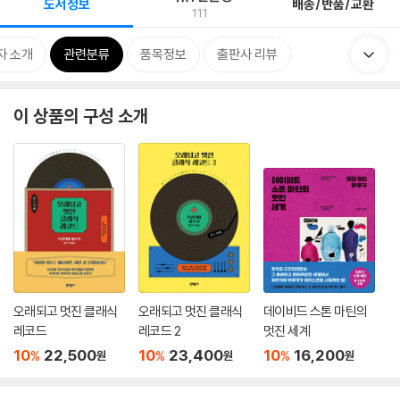
도서정보
배송/반품/교환
111
자 소개
관련분류
품목정보
출판사 리뷰
이 상품의 구성 소개
오래되고 멋진 클래식
오래되고 멋진 클래식
데이비드 스톤 마틴의
레코드
레코드 2
멋진 세계
10
22,500
10
23,400
10
16,200
%
%
%
원
원
원