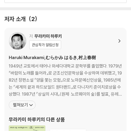
이번에는 거기서 그치지 않고 음악에 대해 좀더 쓰고 싶다는 마음으로 후
9 리하르트 슈트라우스 교향시 〈돈키호테〉 작품번호 35 040
속권 『오래되고 멋진 클래식 레코드 2』를 완성했다.
10 멘델스존 바이올린협주곡 E단조 작품번호 64 043
11 그로페 〈그랜드캐니언 모음곡〉 046
저자 소개
2
[도서] 데이비드 스톤 마틴의 멋진 세계
12 베토벤 바이올린소나타 9번 〈크로이처〉 A장조 작품번호 47 049
★무라카미 하루키 신작 에세이★
13 베토벤 바이올린소나타 5번 〈봄〉 F장조 작품번호 24 052
14 본 윌리엄스 〈탈리스 주제에 의한 환상곡〉 055
저
무라카미 하루키
음악과 디자인이라는 그 화려하고 변화무쌍한 세계에서
15 요제프 하이든 피아노소나타 48번 C장조 Hob.ⅩⅥ/35 058
관심작가 알림신청
무라카미 하루키가 아티스트를 사랑하는 법
16 요제프 하이든 교향곡 94번 〈놀람〉 G장조 061
17 브람스 간주곡집 작품번호 116, 117, 118, 119 064
Haruki Murakami,むらかみ はるき,村上春樹
성실한 창작자이자 진지한 취미인인 무라카미 하루키
18 쇼스타코비치 피아노협주곡 1번 C단조 작품번호 35
1949년 교토에서 태어나 와세다대학교 문학부를 졸업했다. 1979년
그의 세계를 이해하는 중요한 키워드 ‘재즈’
쇼스타코비치 피아노협주곡 2번 F장조 작품번호 102 067
『바람의 노래를 들어라』로 군조신인문학상을 수상하며 데뷔했고, 19
19 쇤베르크 〈정화된 밤〉 작품번호 4 오케스트라판 073
82년 장편소설 『양을 쫓는 모험』으로 노마문예신인상을, 1985년에
무라카미 하루키의 세계를 이해하는 데 빼놓을 수 없는 키워드 ‘재즈’. 재즈
20 쇤베르크 〈정화된 밤〉 작품번호 4 현악육중주판 076
는 『세계의 끝과 하드보일드 원더랜드』로 다니자키 준이치로상을 수
애호가이자 LP 수집을 진지한 취미로 삼고 있는 그가 소장한 재즈 레코드
21 베토벤 피아노삼중주 7번 〈대공〉 B♭장조 작품번호 97 079
상했다. 1987년 『상실의 시대』(원제: 노르웨이의 숲)를 발표, 유례없
188장의 재킷을 촬영해 싣고 글을 덧붙여 새로운 재즈 에세이를 선보인다.
22 드뷔시 전주곡집 1권 082
는 베스트셀러 선풍과 함께 하루키 신드롬을 일으키며 세계적인 작가
펼쳐보기
23 베토벤 칠중주 E♭장조 작품번호 20 085
로 떠올랐다. 1994년 『태엽 감는 새』로 요미우리문학상을 수상했고,
한 가지 주목할 점은, 이번에 하루키가 본격적으로 엄선한 재킷들이 전부
24 버르토크 현악사중주 4번 088
2005년 『해변의 카프카』가 아시아 작가의 작품으로는 드물게 뉴욕
무라카미 하루키
의 다른 상품
전설적인 앨범 디자이너 ‘데이비드 스톤 마틴’(약칭 DSM, 1913~1992)
25 차이콥스키 바이올린협주곡 D장조 작품번호 35 091
타임스 ‘올해의 책’에 선정되었다. 그 밖
의 작품이라는 것이다. 레코드 재킷의 역할이 그리 중요하게 여겨지지 않
26 로시니 가극 〈도둑까치〉 서곡 094