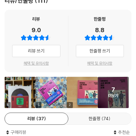
리뷰/한줄평
111
지만 틈날 때마다 한 장 한 장 정성껏 손질하며 턴테이블에 올리고, 지휘자
와 연주자뿐 아니라 음반사, 녹음연도에 따라서도 미묘하게 달라지는 연주
의 결에 귀기울이는 모습에서는 클래식 팬으로서의 진지한 애정이 가득 묻
리뷰
한줄평
『오래되고 멋진 클래식 레코드 2』
어난다. “오래된 먼지투성이 레코드를 싼값에 데려와 최대한 반짝반짝하
두 종류의 호불호
9.0
8.8
게 만들어주는 것은 내게 무엇보다 큰 기쁨이다”라며 아날로그 레코드의
1 파가니니 24개의 카프리치오 (기상곡) 작품번호 1
물성을 예찬하는 작가의 태도는 분야를 막론하고 무언가에 애착을 가지고
2 리하르트 슈트라우스 교향시 [영웅의 생애] 작품번호 40
수집해본 사람들, 나아가 독자 입장에서 그의 소설을 오랫동안 애독해온
3 J. S. 바흐 무반주 바이올린을 위한 소나타와 파르티타 BWV.1001-100
리뷰 쓰기
한줄평 쓰기
사람들에게 색다른 공감대를 형성한다.
6
4 베를리오즈 [이탈리아의 해럴드] 작품번호 16
혜택 및 유의사항
혜택 및 유의사항
하루키 문학의 열쇠가 되는 클래식 레코드
5 베를리오즈 [환상교향곡] 작품번호 14
그간 소설에서 접해온 ‘하루키 월드’의 흔적을 찾아내는 재미
6 보케리니 첼로협주곡 9번 B♭장조
7 차이콥스키 교향곡 4번 F단조 작품번호 36
7
책에서는 차이콥스키, 모차르트, 라흐마니노프, 바흐 등 익히 잘 알려진 작
8 프로코피예프 피아노협주곡 3번 C장조 작품번호 26
더보기
곡가들의 교향곡과 협주곡에서 로시니와 비제의 오페라, 들리브의 무용음
9 라벨 [밤의 가스파르]
악에 이르기까지 다양한 작품을 아우른다. 더불어 비첨, 오그던, 마르케비
5
5
2
10 라벨 [세 개의 샹송]
치, 오자와 등 작가가 특별히 즐겨 듣는 거장 지휘자들의 음반은 따로 모아
11 시벨리우스 교향곡 2번 D장조 작품번호 43
리뷰
37
한줄평
74
언급하면서 총 100곡이 넘는 클래식 명곡을 다룬다. 대외적인 평가보다는
12 헨델 리코더와 통주저음을 위한 소나타 작품번호 1에서
개인적인 취향과 ‘어쩌다보니 모여버린’ 목록을 우선한 방대한 이 리스트
13 헨델 바이올린과 통주저음을 위한 소나타 작품번호 1에서
구매리뷰
추천순
에서 그간 소설에서 접해온 ‘하루키 월드’의 흔적을 찾아내는 것도 재미다.