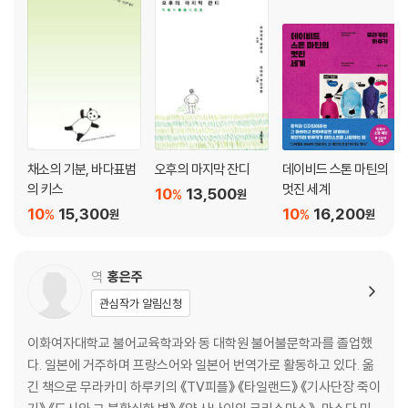
았던 시절, DSM은 신선하고 감각적인 재킷 디자인을 선보였고 재즈의 인
27 라벨 현악사중주 F장조 097
기가 높아지면서 그의 세계도 빛을 발했다. DSM이 디자인한 재킷은 여전
28 풀랑크 〈글로리아〉 103
히 재즈 팬 사이에서 사랑받고 있으며 세계적인 수집가도 많다.
29 브람스 교향곡 3번 F장조 작품번호 90 106
30 브람스 바이올린협주곡 D장조 작품번호 77 109
31 베토벤 교향곡 5번 〈운명〉 C단조 작품번호 67 115
32 베토벤 교향곡 6번 〈전원〉 F장조 작품번호 68 118
33 버르토크 〈중국의 이상한 관리〉 작품번호 19 121
34 헨델 〈수상음악〉 124
채소의 기분, 바다표범
오후의 마지막 잔디
데이비드 스톤 마틴의
35 말러 교향곡 1번 D장조 127
의 키스
멋진 세계
10
13,500
%
원
36 스트라빈스키 〈불새〉 모음곡 130
10
15,300
10
16,200
%
%
원
원
37 슈만 〈사육제〉 작품번호 9 133
38 라흐마니노프 피아노협주곡 4번 G단조 작품번호 40 139
39 비발디 비올라다모레를 위한 협주곡집 등 142
역
홍은주
40 베토벤 현악사중주 14번 C?단조 작품번호 131 145
관심작가 알림신청
41 베토벤 피아노협주곡 1번 C장조 작품번호 15 151
42 블로흐 〈셸로모 첼로와 관현악을 위한 히브리 광시곡〉 154
이화여자대학교 불어교육학과와 동 대학원 불어불문학과를 졸업했
43 랄로 스페인 교향곡 D단조 작품번호 21 157
다. 일본에 거주하며 프랑스어와 일본어 번역가로 활동하고 있다. 옮
44 모차르트 클라리넷협주곡 A장조 K.622 160
긴 책으로 무라카미 하루키의 《TV피플》 《타일랜드》 《기사단장 죽이
45 버르토크 피아노협주곡 1번 163