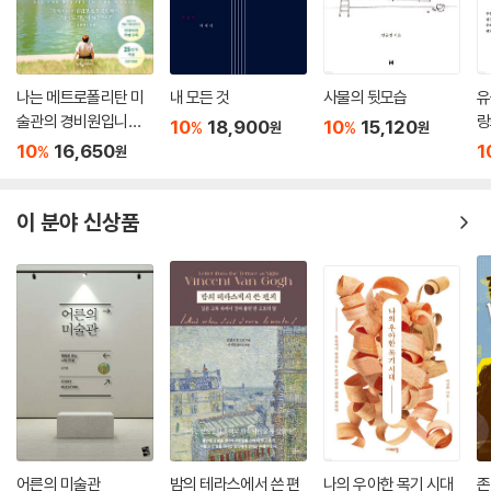
시작하는 말 7
찰리 파커 | 알토 색소폰 17
조니 호지스 | 알토 색소폰 24
나는 메트로폴리탄 미
내 모든 것
사물의 뒷모습
유
일리노이 자케 | 테너 색소폰 30
술관의 경비원입니다
랑
스탠 게츠 | 테너 색소폰 37
10
18,900
10
15,120
%
%
원
원
(25만 부 기념 전면 개
10
16,650
1
레스터 영 | 테너 색소폰 43
%
원
정판)
플립 필립스 | 테너 색소폰 50
색소폰 이모저모 56
이 분야 신상품
아티 쇼와 버디 디프랭코 | 클라리넷 62
트롬본 이모저모 68
트럼펫 이모저모 73
버드 파월 | 피아노 79
아트 테이텀 | 피아노 84
오스카 피터슨 1 | 피아노 89
오스카 피터슨 2 | 피아노 94
피아노 이모저모 101
라이어널 햄프턴 | 비브라폰 108
탤 팔로 | 기타 113
어른의 미술관
밤의 테라스에서 쓴 편
나의 우아한 목기 시대
존