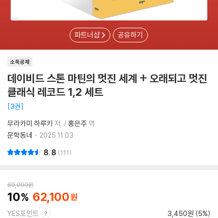
파트너샵
공유하기
소득공제
데이비드 스톤 마틴의 멋진 세계 + 오래되고 멋진
클래식 레코드 1,2 세트
3권
무라카미 하루키
저
홍은주
역
문학동네
2025.11.03.
8.8
111
69,000
원
10
62,100
YES포인트
3,450원 (5%)