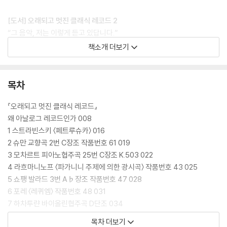
[도서] 오래되고 멋진 클래식 레코드 2
“그 음악, 저는 이렇게 듣고 있답니다.”
책소개 더보기
무라카미 하루키 문학의 열쇠가 되는 클래식 레코드
그 고유한 감각과 취향이 고스란히 담긴 104가지 클래식 이야기
목차
취미가 생활이 되고, 취향이 탐구의 대상이 되는
무라카미 하루키만의 독보적인 클래식 레코드 라이프
『오래되고 멋진 클래식 레코드』
왜 아날로그 레코드인가 008
본업인 소설만큼 취미생활에도 진심인 작가 무라카미 하루키. 특히 재즈와
1 스트라빈스키 〈페트루슈카〉 016
클래식에 대한 깊은 조예와 애정은 그의 작품세계에도 필수적으로 녹아들
2 슈만 교향곡 2번 C장조 작품번호 61 019
어 있다. 더불어 육십 년 가까이 레코드점을 들락거리며 아날로그 레코드
3 모차르트 피아노협주곡 25번 C장조 K.503 022
수집을 취미로 삼아온 그는 개인적으로 소장중인 1만 5천여 장 가운데 48
4 라흐마니노프 〈파가니니 주제에 의한 광시곡〉 작품번호 43 025
6장의 클래식 레코드와 100여 곡의 클래식 음악에 관한 이야기를 담은 에
5 쇼팽 발라드 3번 A♭장조 작품번호 47 028
세이 『오래되고 멋진 클래식 레코드』를 통해 자신만의 특별한 컬렉션을 공
6 포레 〈레퀴엠〉 작품번호 48 031
개한 바 있다.
7 하차투랸 바이올린협주곡 D단조 034
8 모차르트 교향곡 41번 〈주피터〉 C장조 K.551 037
목차 더보기