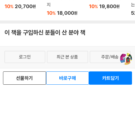
진 크루파 | 드럼 118
지
는
10
20,700
10
19,800
%
%
원
원
버디 리치와 루이 벨슨 | 드럼 123
자
10
18,000
5
%
원
카운트 베이시 128
딕시랜드 재즈 134
그 밖의 악기 141
이 책을 구입하신 분들이 산 분야 책
컴필레이션 148
빌리 홀리데이 | 보컬 155
보컬 이모저모 160
로그인
최근 본 상품
주문/배송
10인치반(및 SP반) JATP 166
12인치반 JATP 176
고객센터 1544-3800
티켓 1544-6399
중고샵 1566-4295
박스 세트 JATP 등 182
eBook 1:1문의/채팅상담
선물하기
바로구매
카트담기
노먼 그랜츠 잼 세션 188
예스이십사(주) 사업자 정보
클레프/노그랜/버브 외 DSM이 디자인한 재킷 195
이후 DSM이 디자인한 재킷 202
이용약관
개인정보처리방침
청소년보호정책
PC버전
회사소개
거래처관계자께
도서홍보
광고
Copyright © YES24 Corp. All Rights Reserved.
MATOM16