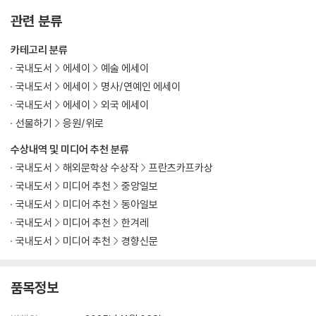
64 시벨리우스 교향곡 5번 E♭장조 작품번호 82 235
65 드뷔시 〈바다〉 238
관련 분류
66 모차르트 교향곡 38번 〈프라하〉 D장조 K.504 241
카테고리 분류
67 댕디 〈프랑스 산사람 노래에 의한 교향곡〉 G장조 작품번호 25 244
국내도서
에세이
예술 에세이
68 J. S. 바흐 두 대의 하프시코드를 위한 협주곡 2번 C장조 BWV1061 2
47
국내도서
에세이
명사/연예인 에세이
69 슈베르트 현악오중주 C장조 D.956 250
국내도서
에세이
외국 에세이
70 차이콥스키 교향곡 6번 〈비창〉 B단조 작품번호 74 256
선물하기
응원/위로
71 그리그 바이올린소나타 3번 C단조 작품번호 45 259
수상내역 및 미디어 추천 분류
72 리하르트 슈트라우스 〈돈 후앙〉 작품번호 20 262
국내도서
해외문학상 수상작
프란츠카프카상
73 오르프 세속 칸타타 〈카르미나 부라나〉 265
국내도서
미디어 추천
중앙일보
74 브람스 피아노협주곡 2번 B♭장조 작품번호 83 268
75 J. S. 바흐 브란덴부르크 협주곡 4번 G장조 BWV1049 271
국내도서
미디어 추천
동아일보
76 리스트 교향시 〈전주곡〉 274
국내도서
미디어 추천
한겨레
77 프랑크 바이올린소나타 A장조 277
국내도서
미디어 추천
경향신문
78 요한 슈트라우스 가극 〈집시 남작〉 280
79 말러 교향곡 4번 G장조 283
품목정보
80 차이콥스키 피아노협주곡 1번 B♭단조 작품번호 23 286
81 슈만 첼로협주곡 A단조 작품번호 129 289