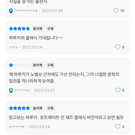
69 드보르자크 교향곡 9번 [신세계로부터] E단조 작품번호 95
사실을 잘 아는 출판사...
70 모차르트 디베르티멘토 E♭장조 K.563
f*********4
2022.03.28.
15
71 그리그 [페르귄트]
72 푸치니 가극 [라 보엠]
73 라벨 [쿠프랭의 무덤]
종이책
구매
74 차이콥스키 환상곡 [프란체스카 다 리미니] 작품번호 32
하루키와 클래식 기대됩니다~!
75 J. S. 바흐 [골드베르크 변주곡] BWV.988
x**x
2022.03.14.
6
76 프로코피예프 바이올린협주곡 2번 G단조 작품번호 63
77 말러 교향곡 [대지의 노래]
78 쇼팽 피아노소나타 2번 [장송] B♭단조 작품번호 35
종이책
구매
79 슈베르트 교향곡 6번 C장조 D.589
왜 하루키가 노벨상 근처에도 가선 안되는지, 그의 너절한 문학의
80 멘델스존 현악팔중주 E♭장조 작품번호 20
밑천을 적나라하게 보여줌.
81 라모 클라브생 곡집
s*****o
2022.03.27.
5
82 쇼팽 스케르초 3번 C#단조 작품번호 39
83 모차르트 교향곡 40번 G단조 K.550
84 브람스 [가곡집]
종이책
구매
85 브람스 클라리넷오중주 B단조 작품번호 115
믿고보는 하루키.. 포트레이트 인 재즈 클래식 버전이라고 보면 될듯
86 풀랑크 [프랑스 모음곡]
o*****9
2022.03.24.
3
87 리하르트 슈트라우스 가극 [장미의 기사]