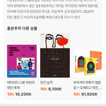
기》 《도시와 그 불확실한 벽》 《양 사나이의 크리스마스》, 마스다 미
46 슈만 피아노오중주 E♭장조 작품번호 44 166
리의 《여탕에서 생긴 일》 《엄마라는 여자》, 미야모토 테루의 《등대》,
47 리스트 피아노협주곡 1번 E♭장조 169
미야베 미유키의 《안녕의 의식》, 이요하라 신의 《달까지 3킬로미
48 멘델스존 교향곡 3번 〈스코틀랜드〉 A단조 작품번호 56 172
터》, 델핀 드 비강의 《실화를 바탕으로》 등 다수가 있다.
49 쇼스타코비치 교향곡 5번 D단조 작품번호 47 175
50 리하르트 슈트라우스 〈네 개의 마지막 노래〉 178
홍은주
의 다른 상품
51 슈베르트 피아노소나타 21번 B♭장조 D.960(유작) 181
52 림스키코르사코프 교향 모음곡 〈셰에라자드〉 작품번호 35 187
53 모차르트 피아노사중주 1번 G단조 K.478 193
54 크라이슬러 소품집 196
55 라흐마니노프 교향곡 2번 E단조 작품번호 27 199
56 J. S. 바흐 두 대의 바이올린을 위한 협주곡 D단조 BWV1043 202
57 스트라빈스키 〈병사의 이야기〉 208
58 파야 〈스페인 정원의 밤〉 211
59 모차르트 현악오중주 4번 G단조 K.516 217
데이비드 스톤 마틴의
인간 실격
무라카미 하루키 잡문
60 버르토크 관현악을 위한 협주곡 220
멋진 세계
집 + 오래되고 멋진 클
10
8,100
%
61 J. S. 바흐 관현악 모음곡 2번 B단조 BWV1067 226
원
래식 레코드 1,2 세트
10
16,200
10
61,920
%
%
원
원
62 프로코피예프 모음곡 〈키제 중위〉 작품번호 60 229
63 모차르트 피아노협주곡 20번 D단조 K.466 232