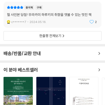
88 브루크너 교향곡 9번 D단조
89 베토벤 피아노소나타 7번 D장조 작품번호 10-3
종이책
구매
90 베토벤 첼로소나타 3번 A장조 작품번호 69
헐 사인본 당첨! 무라카미 하루키의 취향을 엿볼 수 있는 멋진 책
91 말러 교향곡 2번 [부활] C단조
c*******7
2024.05.16.
2
92 쇼팽 피아노협주곡 1번 E단조 작품번호 11
93 쇼팽 피아노협주곡 2번 F단조 작품번호 21
한줄평 전체보기
94 드뷔시 바이올린소나타
95 모차르트 가극 [피가로의 결혼] K.492
96 드보르자크 피아노오중주 A장조 작품번호 81
배송/반품/교환 안내
97 모차르트 현악사중주 17번 [사냥] B♭장조 K.458
98 베토벤 피아노협주곡 4번 G장조 작품번호 58
99 J. S. 바흐 [안나 막달레나를 위한 음악노트]
이 분야 베스트셀러
100 브람스 바이올린과 첼로를 위한 이중협주곡 A단조 작품번호 102
101 포레 바이올린소나타 1번 A장조 작품번호 13
102 푸치니 가극 [토스카]
103 드보르자크 첼로협주곡 B단조 작품번호 104
104 베토벤 피아노소나타 11번 [대소나타] B♭장조 작품번호 22
『데이비드 스톤 마틴의 멋진 세계』