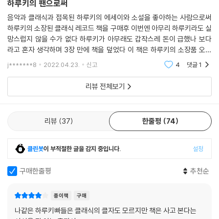
하루키의 팬으로써
51 리스트 피아노소나타 B단조
음악과 클래식과 접목된 하루키의 에세이와 소설을 좋아하는 사람으로써
52 슈만 교향곡 3번 [라인] E♭장조 작품번호 97
하루키의 소장된 클래식 레코드 책을 구매후 이번엔 아무리 하루키라도 실
53 페르골레시 [콘체르토 아르모니코]
망스럽지 않을 수가 없다 하루키가 아무래도 갑작스레 돈이 급했나 보다
54 바그너 [뉘른베르크의 명가수] 1막을 위한 전주곡
라고 혼자 생각하며 3장 만에 책을 덮었다 이 책은 하루키의 소장품 오래
55 바그너 [발퀴레의 기행]
된 클래식 lp 판 간략 소개 버전이라 보면 된다 소설도 에세이도 그 무엇도
j*******8
2022.04.23.
신고
4
댓글
1
56 모차르트 피아노소나타 14번 C단조 K.457 + 환상곡 C단조 K.475
도록도 아닌 그냥
57 힌데미트 교향곡 [화가 마티스]
리뷰 전체보기
58 슈만 [크라이슬레리아나] 작품번호 16
59 드뷔시 관현악을 위한 [영상] 중 [이베리아]
60 코렐리 합주협주곡 [크리스마스 협주곡] G단조 작품번호 6-8
리뷰
37
한줄평
74
61 그리그 피아노협주곡 A단조 작품번호 16
62 버르토크 바이올린협주곡 2번
63 모차르트 바이올린협주곡 3번 G장조 K.216
클린봇
이 부적절한 글을 감지 중입니다.
설정
64 모차르트 바이올린협주곡 5번 A장조 K.219
구매한줄평
추천순
65 J. S. 바흐 첼로소나타 3번 G단조 BWV.1029
66 브람스 교향곡 2번 D장조 작품번호 73
67 베토벤 피아노협주곡 5번 [황제] E♭장조 작품번호 73
종이책
구매
68 드보르자크 교향곡 8번 [영국] G장조 작품번호 88
나같은 하루키빠들은 클래식의 클자도 모르지만 책은 사고 본다는