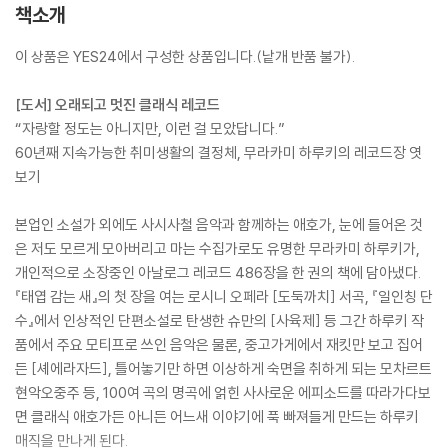
책소개
이 상품은 YES24에서 구성한 상품입니다.(낱개 반품 불가).
[도서] 오래되고 멋진 클래식 레코드
“자랑할 정도는 아니지만, 이런 걸 모았답니다.”
60년째 지속가능한 취미생활의 결정체, 무라카미 하루키의 레코드장 엿
보기
본업인 소설가 외에도 사시사철 음악과 함께하는 애호가, 눈에 들어온 것
은 저도 모르게 모아버리고 마는 수집가로도 유명한 무라카미 하루키가,
개인적으로 소장중인 아날로그 레코드 486장을 한 권의 책에 담아냈다.
『태엽 감는 새』의 첫 장을 여는 로시니 오페라 [도둑까치] 서곡, 『일인칭 단
수』에서 인상적인 단편소설로 탄생한 슈만의 [사육제] 등 그간 하루키 작
품에서 주요 모티프로 쓰인 음악은 물론, 중고가게에서 재킷만 보고 집어
든 [셰에라자드], 틀어놓기만 하면 이상하게 숙면을 취하게 되는 모차르트
현악오중주 등, 100여 곡의 명곡에 얽힌 사사로운 에피소드를 따라가다보
면 클래식 애호가든 아니든 어느새 이야기에 푹 빠져들게 만드는 하루키
매직을 만나게 된다.