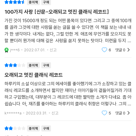
스의 세계에서 재능을 소모하고 사라져간 음악가의 흔적을 겸허하게 바라
33 거슈윈 가극 [포기와 베스]
종이책
구매
보고, 거장의 젊은 시절 발자취를 담담하게 더듬어간다. 단순한 취미생활
34 모차르트 클라리넷오중주 A장조 K.581
100가지 사랑 [산문-오래되고 멋진 클래식 레코드]
에세이를 넘어 일가를 이룬 작가로서 다른 분야의 예술을 탐닉하고 또 경
35 쇼팽 전주곡 작품번호 28
가진 것이 15000개 정도 되는 어떤 품목이 있다면. 그리고 그 중에 100개
외하는 자세를 엿볼 수 있는 보물 같은 책이다.
36 J. S. 바흐 B단조 미사 BWV.232
를 골라 그것에 대한 사랑을 쏟는 글을 쓸 수 있다면. 이 책을 보는 내내 내
37 리스트 [메피스토 왈츠] 피아노 편
가 한 생각이다. 내게는 없다, 그럴 만한 게. 애초에 무언가를 모으지도 못
38 리스트 [메피스토 왈츠] 관현악 편
할 뿐더러 뭔가에 대해 깊은 사랑을 쏟지 못하는 탓이다. 미련을 두지 않
39 시벨리우스 바이올린협주곡 D단조 작품번호 47
는, 괜찮은 내 성격으로 여겨 왔는데 이번 참에는 좀 섭섭하다. 중요한 보물
j***6
2022.07.01.
신고
6
댓글
0
40 페르골레시 [스타바트마테르]
하나를 알아
41 모차르트 바이올린소나타 25번 G장조 K.301
종이책
구매
42 슈베르트 교향곡 8번 [미완성] B단조 D.759
오래되고 멋진 클래식 레코드
43 J. S. 바흐 [영국 모음곡] 3번 G단조 BWV.808
44 브루크너 교향곡 7번 E장조
하루키의 소설 이상으로 그의 에세이를 좋아했기에 그가 소장하고 있는 클
45 쇤베르크 세 개의 피아노곡 작품번호 11
래식 레코드를 소개하면서 짧지만 재미난 이야기들이 곁들어질거라 기대
하고 구입했는데, 대부분이 그 레코드에 대한 짤막한 소개가 다네요. 좀 아
46 차이콥스키 피아노삼중주 [위대한 예술가의 추억을 위해] A단조 작품
쉽습니다. 아, 재즈를 좋아하는 하루키의 클래식 취향은 이렇구나. 그의 집
번호 50
한쪽 벽면엔 이런 클래식 레코드가 구비되어 있군. 이 정도 알 수 있는 책이
47 베토벤 삼중협주곡 C장조 작품번호 56
k******a
2022.03.31.
신고
5
댓글
0
네요.
48 브람스 바이올린소나타 1번 [비의 노래] G장조 작품번호 78
49 모차르트 협주교향곡 E♭장조 K.364
종이책
구매
50 J. S. 바흐 [커피 칸타타] BWV.211