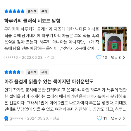
14 모차르트 가극 [돈 조반니] K.527
『태엽 감는 새』의 첫 장을 여는 로시니 오페라 〈도둑까치〉 서곡, 『일인칭 단
15 풀랑크 [스타바트마테르]
종이책
구매
수』에서 인상적인 단편소설로 탄생한 슈만의 〈사육제〉 등 소설 제목에 전
16 슈만 피아노협주곡 A단조 작품번호 54
면적으로 등장했던 곡이 먼저 눈길을 끌고, 『해변의 카프카』의 베토벤 피
하루키의 클래식 레코드 탐험
17 차이콥스키 교향곡 2번 [소러시아] C단조 작품번호 17
아노삼중주 〈대공〉, 『노르웨이의 숲』의 브람스 피아노협주곡 2번 등 그간
18 쇤베르크 [달에 홀린 피에로] 작품번호 21
무라카미 하루키가 클래식과 재즈에 대한 남다른 애착을
의 대표작에서 인물 심리와 취향을 드러내는 데 효과적인 역할을 한 곡들
19 슈베르트 현악사중주 14번 [죽음과 소녀] D단조 D.810
작품 속에 담아내기에 하루키 마니아들은 그의 작품 속의
도 언급된다. 하차투랸의 바이올린협주곡을 들으면서는 스스로 팬이라고
음악을 찾아 듣는다. 하루키 마니아는 아니지만, 그가 작
20 브람스 [알토 랩소디] 작품번호 53
여러 번 밝힌 레이먼드 챈들러의 장편소설 『기나긴 이별』의 한 구절을 인
품에 담을 만큼 애장하는 음악이 무엇인지 궁금해 찾아 들
21 도메니코 스카를라티 건반소나타집
용하기도 한다.
었기에 하루키가 소장한 클래식 음반을 담았다는 이 책이
22 멘델스존 [한여름 밤의 꿈]
l*****6
2022.06.23.
신고
13
댓글
8
궁금할 수밖에 없었다. 나름 클래식을 좋아한다고 생각했
23 생상스 교향곡 3번 [오르간] C단조 작품번호 78
는데 이 책 『오래되고 멋진 클래식 레
오직 취향과 우연으로 골라낸,
24 베토벤 바이올린협주곡 D장조 작품번호 61
종이책
구매
경이롭고 감탄할 하루키만의 플레이리스트
25 레스피기 교향시 [로마의 소나무] [로마의 분수]
아주 즐겁게 읽을수 있는 책이지만 아쉬운면도....
26 하이든 현악사중주 61번 [5도] D단조 작품번호 76-2
세계적인 작가이니 음악 감상법에도 자기만의 고집이 있지 않을까 싶지만,
인기 작가인 동시에 음반 컬렉터이고 음악마니아인 하루키가 특유의 편안
27 쿠르트 바일 [서푼짜리 오페라] 모음곡
한 설명을 담아 소개하는 클래식 에세이라면 음악애호가들에게 분명히 좋
무라카미 하루키가 레코드를 사고 듣는 기준은 지극히 개인적이고 단순하
28 쿠르트 바일 [서푼짜리 오페라] (오페라판)
은 선물이다. 그래서 1권에 이어 2권도 나오자마자 주문을 넣었다. 기대했
다. 세일품 상자를 뒤지다가 그저 재킷 디자인이 마음에 들어서 집어들기
29 모차르트 피아노협주곡 24번 C단조 K.491
던대로 부담없이 읽을 수 있고 여전히 흥미진진하다. 공감도 되고, 하루키
도 하고, 가격이 너무 저렴해서 사버리기도 한다. 어떤 레코드는 틀기만 하
30 버르토크 바이올린소나타 1번
의 흥미로운 취향과 주관에 미소짓게 되고 예리한 시선에 놀라게 된다.그
면 잠이 들어버리는 탓에 낮잠의 배경음악으로 애용한다고 밝힌다. 그만큼
g*****i
2024.05.20.
신고
11
댓글
0
31 베토벤 피아노협주곡 3번 C단조 작품번호 37
렇지만 1권부터 고
일상생활에 녹아든 취미로서 자유롭게 향유하는 한편, 치열한 음악 비즈니
32 멘델스존 교향곡 4번 [이탈리아] A장조 작품번호 90