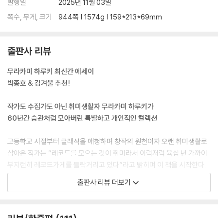
발행일
2025년 11월 03일
82 브람스 피아노삼중주 1번 B장조 작품번호 8 292
83 시벨리우스 교향시 〈포욜라의 딸〉 작품번호 49 295
쪽수, 무게, 크기
944쪽 | 1574g | 159*213*69mm
84 말러 〈죽은 아이를 그리는 노래〉 298
85 들리브 발레 모음곡 〈코펠리아〉 304
출판사 리뷰
86 J. S. 바흐 〈음악의 헌정〉 BWV1079 307
87 차이콥스키 환상서곡 〈로미오와 줄리엣〉 310
무라카미 하루키 최신간 에세이
88 프로코피예프 〈스키타이 모음곡〉 작품번호 20 313
박종호 & 김겨울 추천!
89 모차르트 현악사중주 15번 D단조 K.421 316
90 베르크 현악사중주를 위한 〈서정 모음곡〉 319
작가도 수집가도 아닌 취미생활자 무라카미 하루키가
91 버르토크 비올라협주곡(유작) 322
60년간 습관처럼 모아버린 특별하고 개인적인 컬렉션
92 브람스 피아노오중주 F단조 작품번호 34 325
93 슈베르트 〈방랑자 환상곡〉 C장조 작품번호 15 D.760 328
고등학교 시절부터 클래식을 애청하며 창작의 원천이자 오랜 취미생활로
94 비제 가극 〈진주조개잡이〉 331
삼아온 작가는 “레코드를 모으는 것이 취미라서 이럭저럭 육십 년 가까이
95 모차르트 호른협주곡 3번 E♭장조 K.447 334
부지런히 레코드가게를 들락거리고 있다”라고 밝히며 이 책을 시작한다.
96 베토벤 피아노소나타 32번 C단조 작품번호 111 337
최근 들어 컬렉터를 대상으로 발매되는 화려하고 다양한 사양의 LP와 다
97 토머스 비첨의 멋진 세계 343
출판사 리뷰 더보기
르게 대부분 “1950년부터 1960년대 중반에 녹음된 새카만 바이닐 디스
98 존 오그던의 개성적인 생애 346
크”이며, 별다른 체계와 목적 없이 눈에 띄는 대로 사모은 탓에 “통일성이
99 마르케비치의 구덩이 349
라고는 거의 찾아볼 수 없”는 중구난방의 컬렉션이라고 작가는 말한다. 하
100 젊은 날의 오자와 세이지 352