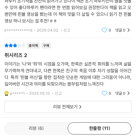
하루키 초기작을 찬찬히 읽어가고 있다이 책은 초기 하루키만의 글을 맛볼
수 있어 좋다하루키 팬이라면 한 번쯤 읽어보길 권장한다이 책을 읽고 오
랜만에 핀볼 영상을 봤는데 이 책의 맛을 더 살릴 수 있으니 읽기 전 핀볼
영상 하나 보시는 걸 추천!ㅎㅎ
k***********6
2026.04.02.
신고
0
댓글
0
종이책
구매
쥐시리즈 2
이야기는 ‘나’와 ‘쥐’의 시점을 오가며, 한쪽은 실존적 회의를 느끼며 삶을
무기력하게 견뎌내고, 다른 한쪽은 친구의 죽음 이후 자기 성찰을 이어간
다. 특히 ‘핀볼 머신’을 향한 집착은 단순한 게임에 대한 그리움이 아니라,
잃어버린 시간과 의미를 되찾으려는 몸부림처럼 느껴진다.
p*****1
2025.05.10.
신고
0
댓글
0
리뷰 전체보기
리뷰
6
한줄평
11