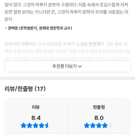
게 갠 일요일 아침이었다.
빛이 있다. 그것이 하루키 문학의 구원이다. 아픔 속에서 조심스럽게 지켜
--- p.19
보면 얼핏 보이는 가느다란 끈, 그것이 하루키 문학이 우리를 사로잡는 이
유다.
돌아오는 전철 안에서 몇 번이고 나 자신을 타일렀다. 모든 건 끝났어, 이제
- 권택영 (문학평론가, 경희대 영문학과 교수)
잊어버려, 그때문에 여기까지 왔잖아,라고. 하지만 잊어버릴 수가 없었다.
나오코를 사랑했던 것도, 그리고 그녀가 이미 죽어버렸다는 사실도. 결국
무라카미 하루키는 그 누구보다도 21세기 소설을 발명했다. 그는 우리 시
은 아무것도 끝나지 않았기 때문이다.
대의 소설가이며, 의도적이든 아니든 간에 누구나 여전히 진지하게 받아들
--- pp.32-33
이는 이전 세기 ‘규범’의 도화선에 불을 붙인 전복적인 작가다. 『1973년의
핀볼』은 독자들에게 신비한 창작 과정의 커튼 뒤를 엿볼 수 있는 드문 기회
추천평 더보기
이것은 ‘나’의 이야기인 동시에 ‘쥐’라고 불리는 사나이의 이야기이기도 하
를 제공한다.
다. 그해 가을 ‘우리’는 700킬로미터나 떨어져 살고 있었다.
1973년 9월, 이 소설은 그때부터 시작된다. 이것이 입구다. 출구가 있으면
- [뉴욕타임스]
리뷰/한줄평
17
좋겠다고 생각한다. 만약 없다면 글을 쓰는 의미가 전혀 없어진다.
--- p.35
『1973년의 핀볼』은 혁신적인 작가가 놀라운 재능을 발휘하고 발전시키는
과정을 분명히 보여준다. 무라카미 하루키가 잘 다루는 우울과 아름다움의
리뷰
한줄평
핀볼과 히틀러의 발자취에는 어떤 공통점이 있다. 그들은 일종의 저속함과
독특한 조화는 신비롭고, 또 신비롭다. 신랄한 유머와 대화는 반짝일 정도
8.4
8.0
함께 시대의 거품으로서 이 세상에 태어났고, 그 존재 자체보다는 진화 속
로 영리하고, 술에 취한 듯 재치가 넘친다.
도에 의해서 신화적 후광을 얻었다고 하는 점에서 말이다. 진화는 물론 세
- [인디펜던트]
개의 바퀴, 즉 테크놀로지와 자본의 투자 그리고 사람들의 근원적 욕망에