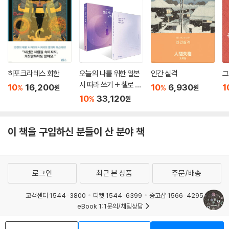
히포크라테스 회한
오늘의 나를 위한 일본
인간 실격
시 따라 쓰기 + 첼로 켜
10
16,200
10
6,930
1
%
%
원
원
는 고슈 세트
10
33,120
%
원
이 책을 구입하신 분들이 산 분야 책
로그인
최근 본 상품
주문/배송
고객센터 1544-3800
티켓 1544-6399
중고샵 1566-4295
eBook 1:1문의/채팅상담
예스이십사(주) 사업자 정보