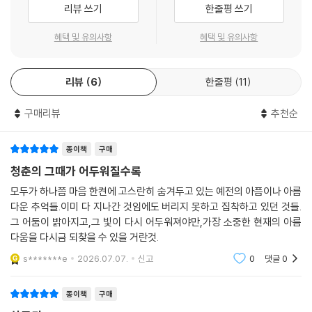
리뷰 쓰기
한줄평 쓰기
의해서 유지되고 있다.
이른바 ‘쥐 3부작’에 속하는 이 소설은 무라카미 하루키의 경력이 시작되
--- p.37
혜택 및 유의사항
혜택 및 유의사항
었음을 알리는 작품이지만, 트레이드마크인 반전으로 가득 차 있다. 이후
나오게 되는 대작 소설의 힌트를 보는 것은 흥미롭다.
- [커커스 리뷰]
리뷰
6
한줄평
11
구매리뷰
추천순
짧고 어둡고 마법 같은 성장담.
- [엘르]
종이책
구매
청춘의 그때가 어두워질수록
모두가 하나쯤 마음 한켠에 고스란히 숨겨두고 있는 예전의 아픔이나 아름
다운 추억들.이미 다 지나간 것임에도 버리지 못하고 집착하고 있던 것들.
그 어둠이 밝아지고,그 빛이 다시 어두워져야만,가장 소중한 현재의 아름
다움을 다시금 되찾을 수 있을 거란것.
s*******e
2026.07.07.
신고
0
댓글
0
종이책
구매