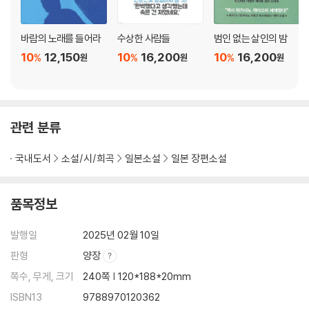
바람의 노래를 들어라
수상한 사람들
범인 없는 살인의 밤
10
12,150
10
16,200
10
16,200
%
%
%
원
원
원
관련 분류
국내도서
소설/시/희곡
일본소설
일본 장편소설
품목정보
발행일
2025년 02월 10일
판형
양장
쪽수, 무게, 크기
240쪽 | 120*188*20mm
ISBN13
9788970120362