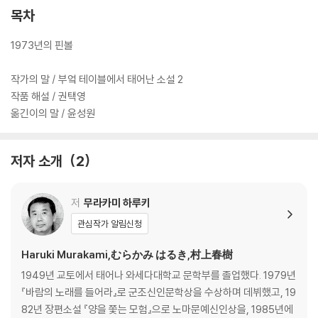
나베 토오루와 가슴 아픈 사랑을 나누다가 결국 죽음을 택함으로써, 사랑
목차
하는 이를 잃는다는 것이 어떤 것인가를 가슴 깊이 깨닫게 해 준 나오코의
흔적을 처음 발견할 수 있는 작품이라는 점이다.
1973년의 핀볼
1973년 5월, ‘나’는 혼자서 어떤 거리의 역을 찾는다. 나오코로부터 그 역
작가의 말 / 부엌 테이블에서 태어난 소설 2
에 플랫폼을 종단하는 개가 있다는 이야기를 들었는데, 그 개를 보기 위해
작품 해설 / 권택영
서였다. 그러나 그런 이야기를 해줬던 나오코는 이미 죽고 없다. 즉 이 소설
옮긴이의 말 / 윤성원
은 ‘나오코의 죽음=상실’이라는 도식을 처음 보여준 소설이라고 할 수 있
다.
저자 소개
2
도쿄에서 친구와 함께 번역 사무실을 경영하고 있는 ‘나’는 어느 날 아침에
눈을 떴다가, 양옆에 쌍둥이 자매가 잠들어 있는 것을 발견한다. ‘나’는 그
저
무라카미 하루키
들과 동거 생활을 시작한다. 한편 대학을 중퇴한 ‘나’의 친구 ‘쥐’는 칠백 킬
관심작가 알림신청
로미터나 떨어진 고향에서 하는 일 없이 지내며 여자 친구를 사귀지만, 무
력감으로부터 벗어나기 위해 처음엔 여자 친구를, 나중에 고향을 떠나기로
Haruki Murakami,むらかみ はるき,村上春樹
결심한다.
1949년 교토에서 태어나 와세다대학교 문학부를 졸업했다. 1979년
『바람의 노래를 들어라』로 군조신인문학상을 수상하며 데뷔했고, 19
쌍둥이 자매와 기묘한 나날을 보내던 ‘나’는 불현듯, 처음에 친구인 ‘쥐’가
82년 장편소설 『양을 쫓는 모험』으로 노마문예신인상을, 1985년에
먼저 열중했었고 후에 내가 신주쿠에서 빠져들었던 ‘3 플리퍼 스페이스