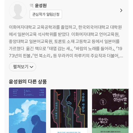
역
윤성원
관심작가 알림신청
이화여자대학교 교육공학과를 졸업하고, 한국외국어대학교 대학원
에서 일본어교육 석사학위를 받았다. 이화여자대학교 언어교육원,
중앙대학교 일본어교육원, 토론토 소재 고등학교 등에서 일본어를
가르쳤다. 옮긴 책으로 『태엽 감는 새』, 『바람의 노래를 들어라』, 『19
73년의 핀볼』『먼 북소리』 등 무라카미 하루키의 주요작과 더불어,
아리카와 히로의 『사랑, 전철』, 미우라 시온의 『바람이 강하게 불고
펼쳐보기
있다』, 마키네 마나부의 『가모가와 호루모』 등 젊은 일본 작가들의 개
성넘치는 작품, 그 외에 『그로테스크』, 『의미가 없다면 스윙은 없다』,
윤성원
의 다른 상품
『토토와 함께한 내 인생 최고의 약속』, 『노