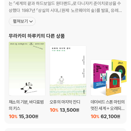
는 『세계의 끝과 하드보일드 원더랜드』로 다니자키 준이치로상을 수
십’이라는 핀볼 머신을 찾고 싶다는 욕구에 사로잡힌다. 온갖 방법을 동원
상했다. 1987년 『상실의 시대』(원제: 노르웨이의 숲)를 발표, 유례없
한 끝에 도쿄 근교 냉동창고에서 핀볼 머신과 조우하는데, 그 기계와 ‘나’의
는 베스트셀러 선풍과 함께 하루키 신드롬을 일으키며 세계적인 작가
재회 장면은 마치 나오코와 ‘나’의 재회 장면처럼 보인다. 하지만 핀볼 머신
펼쳐보기
로 떠올랐다. 1994년 『태엽 감는 새』로 요미우리문학상을 수상했고,
의 발견은 새로운 상실 혹은 상실의 확인을 의미하는 것이었다. 그것을 상
2005년 『해변의 카프카』가 아시아 작가의 작품으로는 드물게 뉴욕
징이라도 하듯 쌍둥이 자매는 ‘나’의 집을 떠난다.
무라카미 하루키
의 다른 상품
타임스 ‘올해의 책’에 선정되었다. 그 밖
채소의 기분, 바다표범
오후의 마지막 잔디
데이비드 스톤 마틴의
의 키스
멋진 세계 + 오래되고
10
13,500
%
원
멋진 클래식 레코드 1,2
10
15,300
10
62,100
%
%
원
원
세트