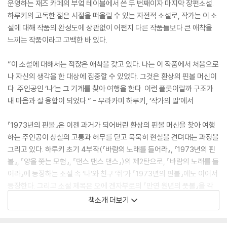
운영하는 재즈 카페의 부엌 테이블에서 쓴 두 번째이자 마지막 장편소설.
하루키의 고독한 젊은 시절을 떠올릴 수 있는 자전적 소설로, 작가는 이 소
설에 대해 작품의 완성도에 상관없이 어쩐지 다른 작품들보다 큰 애착을
느끼는 작품이라고 고백한 바 있다.
“이 소설에 대해서는 적잖은 애착을 갖고 있다. 나는 이 작품에서 처음으로
나 자신의 생각을 한 대상에 집중할 수 있었다. 그것은 환상의 핀볼 머신이
다. 주인공인 ‘나’는 그 기계를 찾아 여행을 한다. 이런 플롯이랄까 구조가
내 마음과 잘 융합이 되었다.” - 무라카미 하루키, ‘작가의 말’에서
『1973년의 핀볼』은 이젠 과거가 되어버린 환상의 핀볼 머신을 찾아 여행
하는 주인공이 상실의 고통과 허무를 딛고 묵묵히 현실을 견뎌대는 과정을
그리고 있다. 하루키 초기 4부작(『바람의 노래를 들어라』, 『1973년의 핀
볼』, 『양을 쫓는 모험』, 『댄스 댄스 댄스』)의 제2탄으로, 『바람의 노래를 들
어라』에 등장하는 소설 속 ‘나’와 친구 ‘쥐’가 『1973년의 핀볼』에도 이어서
등장한다. 그리고 소설 제목은 오에 겐자부로의 『만연 원년의 풋볼』을 각
색한 것이다.
책소개 더보기
특히 한국 독자들이 관심을 가질 수 있는 부분은 『상실의 시대』에서 와타