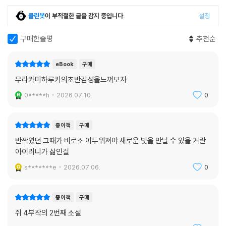
클린봇
이 부적절한 글을 감지 중입니다.
설정
구매한줄평
추천순
eBook
구매
무라카미하루키의초반감성을느껴보자
0*****h
2026.07.10.
0
종이책
구매
반짝였던 그때가 비로소 어두워져야 새로운 빛을 만날 수 있을 거란
아이러니가 삶인걸
s*******e
2026.07.06.
0
종이책
구매
쥐 4부작의 2번째 소설