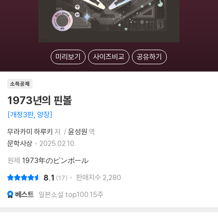
미리보기
사이즈비교
공유하기
소득공제
1973년의 핀볼
개정3판, 양장
무라카미 하루키
저
윤성원
역
문학사상
2025.02.10.
원제
1973年のピンボㅡル
8.1
판매지수
2,280
17
베스트
일본소설 top100 15주