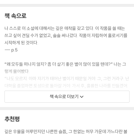
책 속으로
나 스스로 이 소설에 대해서는 깊은 애착을 갖고 있다. 이 작품을 쓸 때는
쓰고 싶어 견딜 수가 없었고, 술술 써나갔다. 작품이 자립하여 홀로서기를
시작하게 된 것이다.
--- p.5
“왜 모두들 떠나지 않지? 좀 더 살기 좋은 별이 많이 있을 텐데?” 나는 그
렇게 물어봤다.
“나도 모르지. 아마 자기가 태어난 별이기 때문일 거야. 그, 그런 거라구. 난
대학을 졸업하면 토성으로 돌아갈 거야. 가서 후, 훌륭한 나라를 만들겠어.
혀, 혀, 혁명이라구.”
책 속으로 더보기
--- p.14
눈을 떴을 때, 양옆에 쌍둥이 자매가 누워 있었다. 여자와의 잠자리는 지금
추천평
까지 여러 번 경험한 일이지만, 양옆에 쌍둥이 자매가 누워 있는 건 처음이
었다. 두 사람은 내 양쪽 어깨에 코끝을 대고 기분 좋게 잠들어 있었다. 맑
깊은 우물을 어루만지던 나른한 슬픔, 그 한없는 허무 가운데 가느다란 불