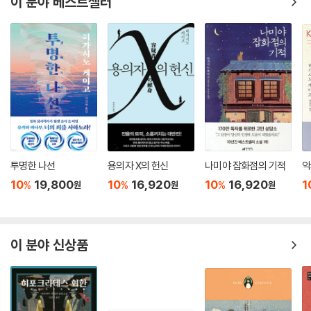
이 분야 베스트셀러
투명한 나선
용의자 X의 헌신
나미야 잡화점의 기적
악
10
19,800
10
16,920
10
16,920
1
%
%
%
원
원
원
이 분야 신상품