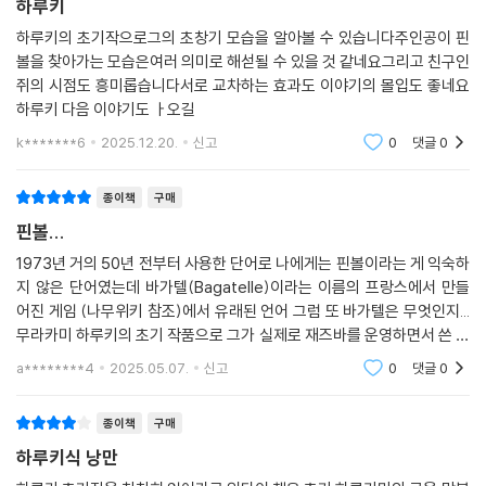
하루키
하루키의 초기작으로그의 초창기 모습을 알아볼 수 있습니다주인공이 핀
볼을 찾아가는 모습은여러 의미로 해섣될 수 있을 것 같네요그리고 친구인
쥐의 시점도 흥미롭습니다서로 교차하는 효과도 이야기의 몰입도 좋네요
하루키 다음 이야기도 ㅏ오길
k*******6
2025.12.20.
신고
0
댓글
0
종이책
구매
핀볼...
1973년 거의 50년 전부터 사용한 단어로 나에게는 핀볼이라는 게 익숙하
지 않은 단어였는데 바가텔(Bagatelle)이라는 이름의 프랑스에서 만들
어진 게임 (나무위키 참조)에서 유래된 언어 그럼 또 바가텔은 무엇인지...
무라카미 하루키의 초기 작품으로 그가 실제로 재즈바를 운영하면서 쓴 소
설로 자전적인 느낌이 잘 표현되어 있다.
a********4
2025.05.07.
신고
0
댓글
0
종이책
구매
하루키식 낭만