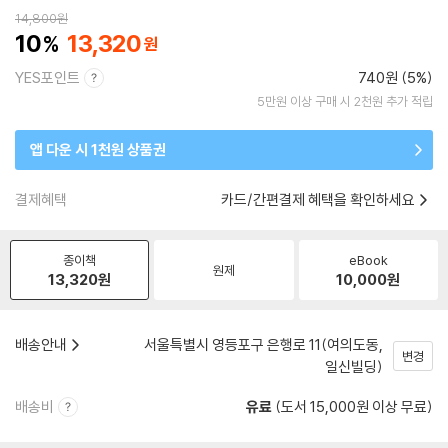
14,800
원
10
13,320
YES포인트
740원 (5%)
5만원 이상 구매 시 2천원 추가 적립
앱 다운 시 1천원 상품권
결제혜택
카드/간편결제 혜택을 확인하세요
종이책
eBook
원제
13,320
원
10,000
원
배송안내
서울특별시 영등포구 은행로 11(여의도동,
변경
일신빌딩)
배송비
유료
(도서 15,000원 이상 무료)