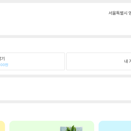
서울특별시 영
팔기
내 
000원