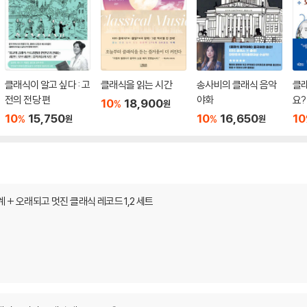
클래식이 알고 싶다 : 고
클래식을 읽는 시간
송사비의 클래식 음악
클래
전의 전당 편
야화
요?
10
18,900
%
원
10
15,750
10
16,650
10
%
%
원
원
 + 오래되고 멋진 클래식 레코드 1,2 세트