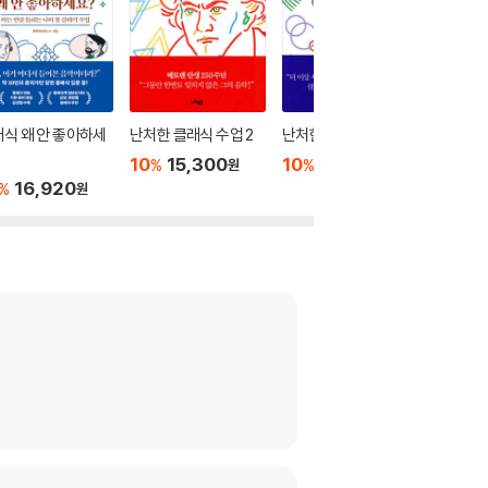
식 왜 안 좋아하세
난처한 클래식 수업 2
난처한 클래식 수업 1
클래식을
신에게
10
15,300
10
16,200
%
%
원
원
16,920
10
1
%
%
원