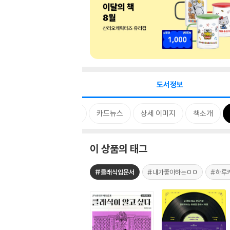
도서정보
특별 구성
MD 한마디
카드뉴스
상세 이미지
책소개
이 상품의 태그
#클래식입문서
#내가좋아하는ㅁㅁ
#하루