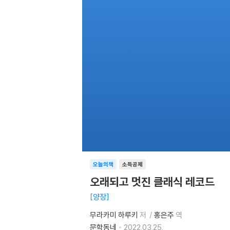
오늘의책
소득공제
오래되고 멋진 클래식 레코드
양장
무라카미 하루키
저
홍은주
역
문학동네
2022.03.25.