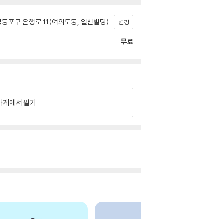
등포구 은행로 11(여의도동, 일신빌딩)
변경
무료
가게에서 팔기