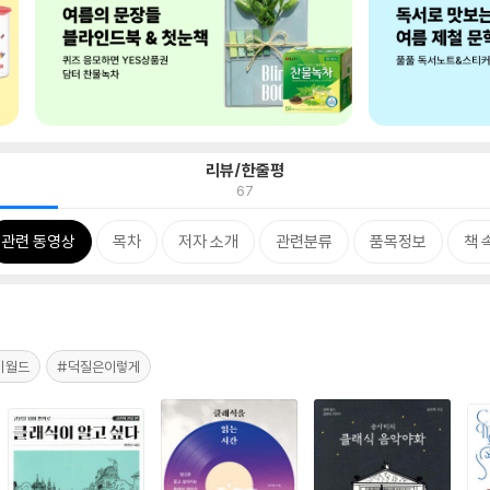
리뷰/한줄평
67
관련 동영상
목차
저자 소개
관련분류
품목정보
책 
키월드
#덕질은이렇게