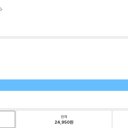
ち
원제
24,950
원