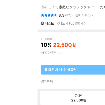
원제
古くて素敵なクラシック.レコ-ドた
8.3
판매지수
1,170
67
베스트
국내도서 top100 4주
25,000
원
10
22,500
YES포인트
앱 다운 시 1천원 상품권
결제혜택
종이책
22,500
원