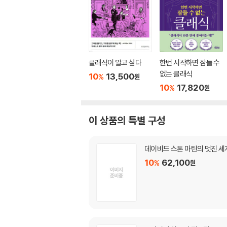
클래식이 알고 싶다
한번 시작하면 잠들 수
없는 클래식
10
13,500
%
원
10
17,820
%
원
이 상품의 특별 구성
데이비드 스톤 마틴의 멋진 세계
10
62,100
%
원