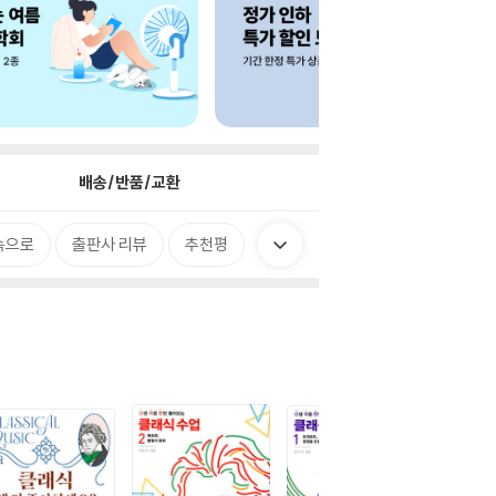
배송/반품/교환
속으로
출판사 리뷰
추천평