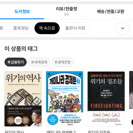
리뷰/한줄평
도서정보
배송/반품/교환
96
류
품목정보
책 속으로
출판사 리뷰
이 상품의 태그
#금융위기
#세계경제
#경제전망
위기의 역사
개미나라 경제툰 2
위기의 징조들
인