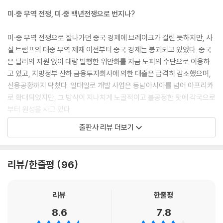
관세의 중압감이 중국의 산업계를 덮쳐누른 것입니다. --- p.93~94
미·중 무역 전쟁, 미·중 백년전쟁으로 번지나?
군사적으로도 중요성이 높아지는 만큼 5G 통신 기술은 미국이 가장 신경
미·중 무역 전쟁으로 잘나가던 중국 경제에 브레이크가 걸린 듯하지만, 사
을 곤두세우는 분야입니다. 중국에게 5G 주도권을 빼앗기면 끝장인 거예
실 트럼프의 대중 무역 제재 이전부터 중국 경제는 붕괴되고 있었다. 중국
요. --- p.123
은 달러의 지원 없이 대량 발행한 위안화를 자금 도피의 수단으로 이용하
고 있고, 지방정부 산하 금융투자회사에 의한 대출은 급격히 감소했으며,
중국 서민들이 좀 더 본격적으로 금을 사기 시작한다면 위안화 폭락의 전
신용공황까지 닥쳤다. 일대일로 개발 사업은 동남아시아를 넘어 아프리카
초전이 될 겁니다. --- p.142
로 확대되었지만, 그 방식이 지나치게 노골적이고 불공정한 탓에 각국으로
부터 원성을 사고 있다.
시진핑은 무엇을 노리고 황제가 되려고 하는 걸까요? ‘중국몽’이나 ‘중화민
출판사 리뷰 더보기
족의 부흥’을 표어로 내걸었지만 최종적으로는 제2의 마오쩌둥이 되고 싶
한편, 중국의 성장이 미국의 무역 적자와 미국으로부터 도용한 기술로 이
은 게 아닐까 싶습니다. ‘무엇을 할까’ 하는 비전은 전혀 보이지 않아요.
룩한 것이며, 그 자본과 기술이 중국 정부를 위해 부적절하게 사용되고 있
--- p.199
다는 사실을 간파한 미국의 트럼프 대통령은 국제 시장에서의 중국 배제로
리뷰/한줄평
96
맞서고 있다. 즉 미·중 무역 전쟁에는 무역 불균형의 문제만이 아니라 안전
보장상의 문제를 포함하는 기술 패권, 경제 패권 문제가 복잡하게 얽혀 있
다.
리뷰
한줄평
미·중 백년전쟁, 세계 전쟁으로 발전할 수도 있는 이 싸움에서 미국이 중국
8.6
7.8
에게 정말로 원하는 것은 무엇일까? 또 이 싸움은 어떻게 해야 끝낼 수 있