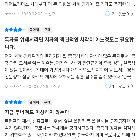
도권을 놓치지 않을 수 있도록 돕는다. IT의 발달로 글로벌화가 더욱 가속
리먼브러더스 사태보다 더 큰 영향을 세계 경제에 줄 거라고 주장한다.제
화돼 가는 요즘, 차이나 리스크는 결코 국가 간의 문제로 끝나는 것이 아니
시하는 근거는 다양하다.경제 성장 부진, 위안화 시세 하락, 외환보유고 감
n****i
2020.02.08.
신고
2
댓글
0
라는 것을 명심해야 할 것이다.
소, 정부 산하
종이책
구매
독자를 위해서라면 저자의 객관적인 시각이 어느정도는 필요합
니다.
먼저 세계 경제위기의 트리거가 될 중국경제에 관심이 많은 독자로서, 중
국 관련 도서를 읽는 이유는, 저자의 분석과 판단근거에 합맂성과, 설득력
이 있을 것이라는 기대에 기반합니다.개인적으로 느끼기에 동 도서는 경제
전문성과 실증 자료의 제시에 대해서는 좋은 점수를 줄수 있으나 "중국발
경제위기가 시작되어야 한다"는 관점을 기반으로 저술한 도서 이미지를
s******1
2020.07.26.
신고
1
댓글
0
지우기 어렵습니다
종이책
구매
지금 무너져도 이상하지 않는다
트럼프의 재선, 신종코로나 위험, 일본 올림픽 등 올 한해는 굵직굵직한 이
슈가 많다.현재 코로나는 전세계를 강타하고있다. 중국의 경제를 심각하
게 위협할수 있는 사건이라 하겠다.일본, 한국까지 이미 코로나로 인해 전