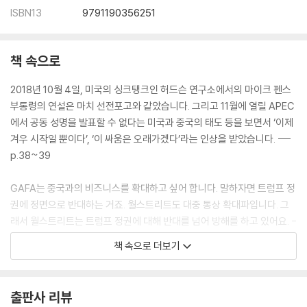
ISBN13
9791190356251
책 속으로
2018년 10월 4일, 미국의 싱크탱크인 허드슨 연구소에서의 마이크 펜스
부통령의 연설은 마치 선전포고와 같았습니다. 그리고 11월에 열릴 APEC
에서 공동 성명을 발표할 수 없다는 미국과 중국의 태도 등을 보면서 ‘이제
겨우 시작일 뿐이다’, ‘이 싸움은 오래가겠다’라는 인상을 받았습니다. ---
p.38~39
GAFA는 중국과의 비즈니스를 확대하고 싶어 합니다. 말하자면 트럼프 정
권에 정면으로 반대하는 거죠. 월스트리트도 대중 통상 확대파입니다. 그
래서 월스트리트는 트럼프 정권에 대해 반대를 넘어 방해를 하고 있어요. -
-- p.56
책 속으로 더보기
이미 금융공황은 시작되었어요. 그걸 트럼프가 시작한 미·중 무역 전쟁 탓
으로 돌릴 수는 없습니다. 미·중 무역전쟁과 상관없이 중국 경제가 구조적
출판사 리뷰
으로 안고 있는 문제가 표면화되었고, 그 와중에 트럼프 정권의 대중 제재