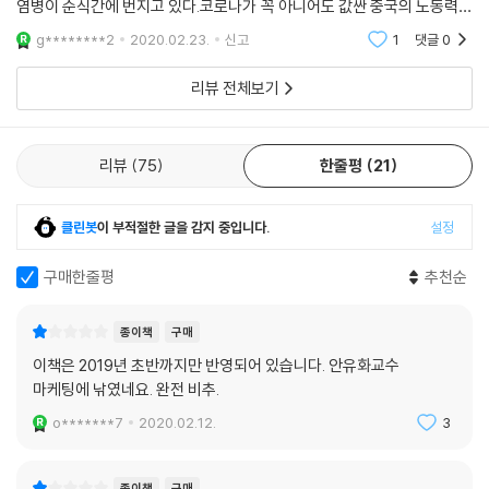
염병이 순식간에 번지고 있다.코로나가 꼭 아니어도 값싼 중국의 노동력은
이미 흥미를 잃고 있다.투자 기업들은 중국을 자의반 타의반으로 탈출하고
g********2
2020.02.23.
신고
1
댓글
0
있다. 삼성과
리뷰 전체보기
리뷰
75
한줄평
21
클린봇
이 부적절한 글을 감지 중입니다.
설정
구매한줄평
추천순
종이책
구매
이책은 2019년 초반까지만 반영되어 있습니다. 안유화교수
마케팅에 낚였네요. 완전 비추.
o*******7
2020.02.12.
3
종이책
구매