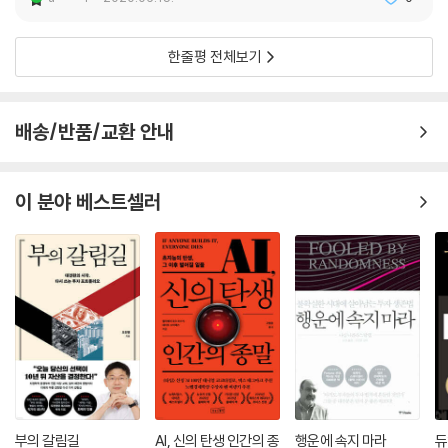
한줄평 전체보기
배송/반품/교환 안내
이 분야 베스트셀러
부의 갈림길
AI, 신의 탄생 인간의 종
행운에 속지 마라
듀