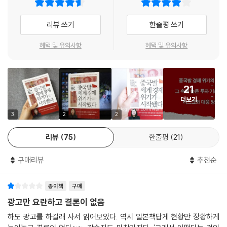
을까?
리뷰 쓰기
한줄평 쓰기
세계 경제 위기를 견인할 중국발 인플레이션이 다가오고 있다
혜택 및 유의사항
혜택 및 유의사항
개혁개방 이후 중국은 세계의 공장으로써만이 아니라 소비에 있어서도 무
시할 수 없는 시장으로 떠올랐다. 안으로는 끊임없는 도시 개발과 기술 개
발로 비약적으로 발전하고 있고, 밖으로는 일대일로 개발 사업을 통해 타
21
국과의 경제 협력과 인프라 확장을 꾀하며 옛 제국의 영광을 되찾으려는
더보기
야심을 드러내고 있다. 그러나 중국의 이런 놀라운 성과와 성장 이면에는
인플레이션의 위험이 도사리고 있다는 사실을 알 만한 사람은 모두 알고
3
2
2
있다. 이렇듯 이미 오래전부터 예고되어온 인플레이션의 위험에도 불구하
리뷰
75
한줄평
21
고 중국 경제가 유지되는 이유는 무엇일까?
구매리뷰
추천순
세계적인 IT 기업과 월스트리트, 통화마피아는 중국을 이용해 돈을 벌어왔
고, 아직 중국에 대한 미련을 버리지 못하고 있다. 아이러니하게도 이런 이
종이책
구매
유들로 인해 중국발 인플레이션의 파급력은 더욱 커져가고 있으며, 저자들
은 이로 인해 세계 경제가 지금껏 겪어보지 못한 위기를 겪게 될 것이라고
광고만 요란하고 결론이 없음
말한다.
하도 광고를 하길래 사서 읽어보았다. 역시 일본책답게 현황만 장황하게