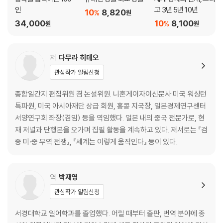
인
고 3년 5년 10년
10
8,820
%
원
절대 권력을 갖고도 점점 궁지에 몰리고 있는 시진핑
34,000
10
8,100
%
원
원
사중전회 개최를 미룬 시진핑의 진짜 속내
시진핑 독재 체제에 대한 반감, 언제까지 묶어둘 수 있을까?
중국 인플레이션 징후에 세계가 떨고 있다
저
다무라 히데오
농민들 쫓겨난 자리에 늘고 있는 유령도시
관심작가 알림신청
내부의 불만을 잠재우기 위한 시진핑의 전략은 계속 통할까?
시진핑은 야심만큼 비전이 있기는 한 걸까?
종합일간지 편집위원 겸 논설위원. 니혼게이자이신문사 미국 워싱턴
특파원, 미국 아시아재단 상급 회원, 홍콩 지국장, 일본경제연구센터
5장. 2020년 중국발 인플레이션 시나리오
서양연구회 좌장(겸임) 등을 역임했다. 일본 내의 중국 전문가로, 현
재 저널과 단행본을 오가며 집필 활동을 계속하고 있다. 저서로는 『검
의문스러운 위안화와 엔화 통화 스와프
증 미·중 무역 전쟁』, 『세계는 이렇게 움직인다』 등이 있다.
아베는 왜 위안화의 국제화에 일조하려 하는가?
트럼프를 화나게 하면서 중·일 통화 스와프 선택한 아베의 속마음
2020년 중국발 인플레이션 시나리오
역
박재영
아시아개발은행 등의 AIIB 후원으로 중국 숨통 트일까?
관심작가 알림신청
중국 투자 붐은 언제까지 유효할까?
중국을 대하는 미국의 두 얼굴
서경대학교 일어학과를 졸업했다. 어릴 때부터 출판, 번역 분야에 종
누가 추락하는 중국을 구제할 수 있을까?