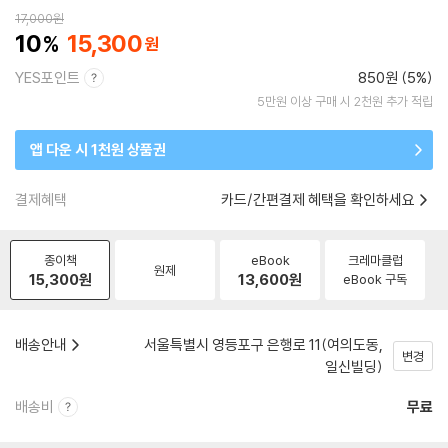
17,000
원
10
15,300
YES포인트
850원 (5%)
5만원 이상 구매 시 2천원 추가 적립
앱 다운 시 1천원 상품권
결제혜택
카드/간편결제 혜택을 확인하세요
종이책
eBook
크레마클럽
원제
15,300
원
13,600
원
eBook 구독
배송안내
서울특별시 영등포구 은행로 11(여의도동,
변경
일신빌딩)
배송비
무료