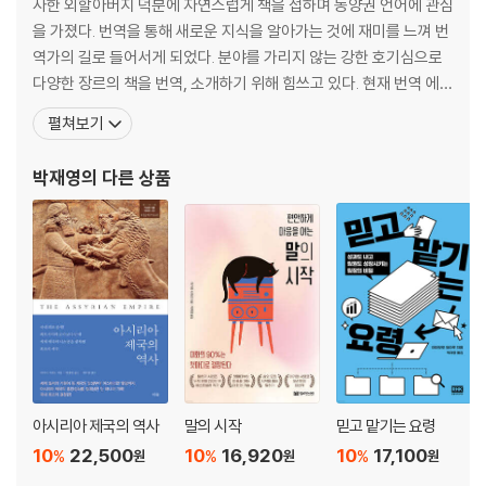
사한 외할아버지 덕분에 자연스럽게 책을 접하며 동양권 언어에 관심
거대한 하이테크 실험실, 마켓으로써 중국의 효용 가치는?
을 가졌다. 번역을 통해 새로운 지식을 알아가는 것에 재미를 느껴 번
중국 경제 붕괴는 피할 수 없는 현실인가?
역가의 길로 들어서게 되었다. 분야를 가리지 않는 강한 호기심으로
리먼 브라더스 사태 이상의 세계 금융 위기가 오고 있다
다양한 장르의 책을 번역, 소개하기 위해 힘쓰고 있다. 현재 번역 에이
중국 경제와 운명을 함께하게 된 세계 경제
전시 엔터스코리아 출판기획 및 일본어 전문 번역가로 활동하고 있
펼쳐보기
중국 경제는 어느 정도 속도로 붕괴할 것인가?
다. 역서로는 『소년들은 불꽃놀이를 옆에서 보고 싶었다』, 『불꽃놀이
밑에서 볼까? 옆에서 볼까?』, 『립반윙클의 신부』, 『성공한 사람들은
박재영
의 다른 상품
후기_디지털 제국주의 시대의 5G 패권 전쟁에서 어떻게 살아남을 것인
왜 격무에도 스트레스가 없을까』, 『순식
가?
아시리아 제국의 역사
말의 시작
믿고 맡기는 요령
10
22,500
10
16,920
10
17,100
%
%
%
원
원
원