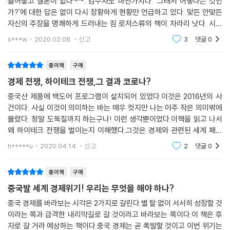
늘어놓고 결론이 없다~~. 감수자도 마찬가지다. '그래서 어떻다는 것인
5G 기술 패권이 달린 하이테크, 안보 전쟁에서 살아남는 법
가?'에 대한 답은 없이 다시 장황하게 현황만 언급하고 있다. 맞든 안맞든
자신의 주장을 명쾌하게 드러내는 짐 로저스류의 책이 차라리 낫다. 시간
중국은 경제 패권에 이어 영토 확장을 계획하는 한편, 디지털 정보 공간을
과 돈만 낭비한 꼴이다. 이 책 어디에 광고에서 말한 대책이 나와 있는가?
s***w
2020.02.08.
신고
3
댓글
0
그래서 그 대책이
재패해 세계적 규모의 인간 감시 시스템을 구축하려 하고 있다. 이에 미국
은 화웨이, ZTE 등의 중국 기업과 미국 기업과의 거래를 금지해 중국에 타
종이책
구매
격을 가하기도 했다. 이런 움직임은 영국, 호주, 캐나다, 뉴질랜드 등으로
경제 전쟁, 하이테크 전쟁,그 결과 코로나?
확대돼 가고 있고, 더 많은 나라들이 여기 합류할 것으로 보인다.
중국산 제품에 백도어 프로그램이 설치되어 있었다.이것은 2016년의 사
건이다. 사실 이것이 의미하는 바는 매우 컷지만 나는 아주 작은 의미밖에
러시아의 푸틴 대통령은 “AI를 지배하는 자가 누구든 간에 그가 세계를 지
몰랐다. 정말 도둑질까지 하는구나! 이런 생각뿐이었다.이책을 읽고 나서
배할 것이다”라고 말했다. 기술 패권을 누가 쥐느냐에 따라 향후 세계정세
왜 하이테크 전쟁을 벌이는지 이해했다.그것은 경제와 관련된 세계 패권
가 달라질 것이라는 말이다. 이렇게 중요한 기술 패권을 중국이 쥐도록 미
전쟁이었다. 사실 중국의 값싼 인력을 이용해 돈을 벌려는 사람들이 큰 원
국이 내버려둘 리가 없다. 중국의 하이테크 산업이 중국을 넘어 세계의 안
h*****u
2020.04.14.
신고
2
댓글
0
인을 제공했다.중국
보는 물론 개인의 자유까지 위협할 수도 있기 때문이다.
종이책
구매
이렇게 세계정세가 급박하게 돌아가는 상황에서 경제, 외교, 안보상의 균
중국발 세계 경제위기! 우리는 무엇을 해야 하나?
형을 유지하면서 중국발 인플레이션의 영향을 최소화하고, 국가의 실익을
중국 경제를 바라보는 시각은 2가지로 갈린다.별 탈 없이 서서히 성장할 것
놓치지 않는 방법은 무엇일까? 이 책은 각국의 이해관계, 역학 관계를 바
이라는 쪽과 급격한 내리막길로 갈 것이라고 바라보는 쪽이다.이 책은 후
탕으로 향후의 세계정세를 좀 더 면밀하게 전망함으로써 위기 속에서도 주
자로 갈 거라 예상하는 책이다.중국 경제는 곧 폭발할 것이고 이번 위기는