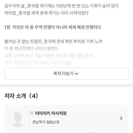
했다. 중국발 경제 위기에 대한 독자적인 정세 판단을 통해 대처방안을 마
감수자의 글_중국발 위기에는 100년에 한 번 오는 기회가 숨어 있다
련해야 하는 한국기업과 정부 관계자, 투자자에게는 후회 없는 선택이 될
머리말_중국발 세계 경제 위기는 이미 시작되었다
것이다.
1장. 이것은 미·중 무역 전쟁이 아니라 세계 패권 전쟁이다
물러날 곳 없는 트럼프, 중국에 관세 폭탄 투하로 기회 노려
미·중 백년전쟁의 서막이 열렸다
다른 나라의 돈과 기술 이용한 성공에 제동 걸린 중국
중국 시장에 미련 못 버리는 미국 기업들
트럼프, 펜스의 입 빌려 중국에 선전포고
목차 더보기
결코 윈윈할 수 없는 두 제국의 전쟁
중국은 미국의 기술을 어디까지 빼돌렸나?
미국의 재무·국방을 위협하는 중국, 투자 중지로 응수하는 미국
저자 소개
4
미국 눈 밖에 난 화웨이, 세계 시장에서 배제되나?
중국은 미국의 허락 없이 기술 패권을 잡을 수 있을까?
저
미야자키 마사히로
2장. 중국 버블의 끝에 세계 경제의 운명이 달려 있다
관심작가 알림신청