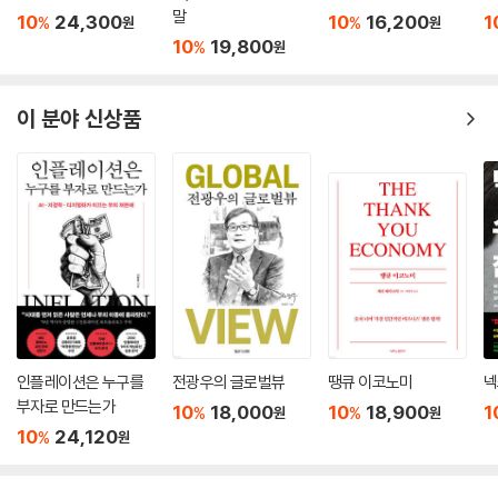
말
10
24,300
10
16,200
1
%
%
원
원
10
19,800
%
원
이 분야 신상품
인플레이션은 누구를
전광우의 글로벌뷰
땡큐 이코노미
넥
부자로 만드는가
10
18,000
10
18,900
1
%
%
원
원
10
24,120
%
원