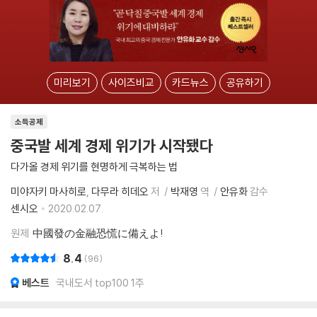
미리보기
사이즈비교
카드뉴스
공유하기
소득공제
중국발 세계 경제 위기가 시작됐다
다가올 경제 위기를 현명하게 극복하는 법
미야자키 마사히로
다무라 히데오
저
박재영
역
안유화
감수
센시오
2020.02.07.
원제
中國發の金融恐慌に備えよ!
8.4
96
베스트
국내도서 top100 1주