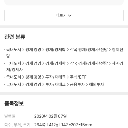
더보기
관련 분류
국내도서
경제 경영
경제/경제학
각국 경제/경제사/전망
경제전
망
국내도서
경제 경영
경제/경제학
각국 경제/경제사/전망
세계경
제/경제사
국내도서
경제 경영
투자/재테크
주식/ETF
국내도서
경제 경영
투자/재테크
금융투자
해외투자
품목정보
발행일
2020년 02월 07일
쪽수, 무게, 크기
264쪽 | 412g | 143*207*15mm