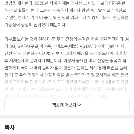
방법을 제시한다. 2020년 세계 경제는 역사상 그 어느 때보다 어려운 한
해가 될 확률이 높다. 그동안 지속해서 제기돼 왔던 중국발 인플레이션으
로 인한 경제 위기가 미·중 무역 전쟁의 여파로 세계 경제 위기로 현실화할
가능성이 상당히 높아졌기 때문이다.
외부로 보이는 것과 달리 미·중 무역 전쟁의 본질은 기술 패권 전쟁이다. AI
와 5G, GAFA(구글,아마존,페이스북,애플) VS BAT(바이두,알라바바,
텐센트)로 대변되는 디지털 정보 제국에서 패권을 누가 쥐느냐에 따라 향
후 세계정세가 달라지기 때문이다. 이렇게 중요한 미래 산업을 중국이 석
권하게 미국이 내버려 둘리가 없지 않은가. 문제는 세계 경제 패권을 둘러
싼 미·중 무역 전쟁에서 가장 타격을 받는 국가가 전쟁 당사자를 빼면 일본
과 한국이라는 점이다. 미·중 양국의 마찰이 지속할 때를 대비해 한국 기업
과 정부 관계자, 투자자들은 반드시 전략적인 대응 방안을 마련해야 한다.
피해는 최소화해야 하고 기회는 최대한 살려야 하기 때문이다.
책소개 더보기
책에는 큰 변곡점에 있는 중국 경제 상황 속에서 어떤 산업에 투자 기회가
있는지 피해야 할 산업은 어디인지, 한국 기업에 닥칠 리스크와 대응 방안
은 무엇인지 설명한다. 한국 내 최고 중국 경제·금융 전문가로 꼽히는 안유
목차
화 교수가 감수하여 내용을 검증했고, 한국판 서문을 직접 쓰며 깊이를 더