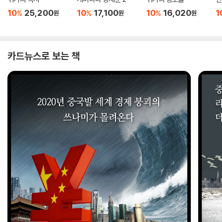
10
25,200
10
17,100
10
16,020
1
%
%
%
원
원
원
카드뉴스로 보는 책