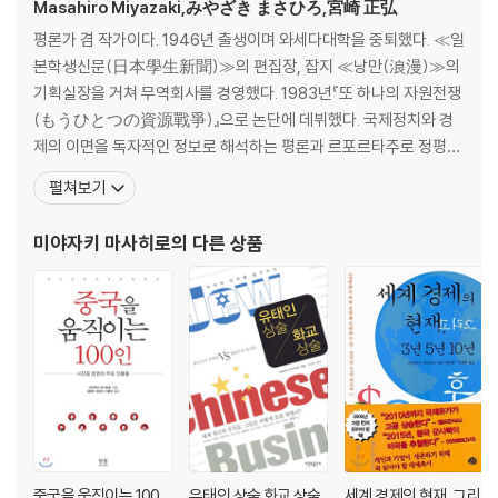
중국 버블은 어떻게 팽창되어 왔나?
Masahiro Miyazaki,みやざき まさひろ,宮崎 正弘
금융공황은 이미 시작되었다
평론가 겸 작가이다. 1946년 출생이며 와세다대학을 중퇴했다. ≪일
중국 버블은 과연 어디까지 부풀어 오를까?
본학생신문(日本學生新聞)≫의 편집장, 잡지 ≪낭만(浪漫)≫의
비은행권의 융자 축소와 세계 신용공황
기획실장을 거쳐 무역회사를 경영했다. 1983년『또 하나의 자원전쟁
중국의 군사기지로 전락하는 나라들
(もうひとつの資源戰爭)』으로 논단에 데뷔했다. 국제정치와 경
중국에서의 자본 유출은 의도일까, 필연일까?
제의 이면을 독자적인 정보로 해석하는 평론과 르포르타주로 정평이
하이테크 없는 중국의 하이테크 산업
나 있으며, 중국 전문가로서도 왕성한 활동을 하고 있다. 이라크, 이
펼쳐보기
달러의 지원 없는 통화 발행으로 신용 잃어가는 위안화
란, 이스라엘, 튀니지, 파키스탄 등 위험 지역에서의 취재 경험도 풍
중국 버블 경제의 끝에 세계 경제의 운명이 달려 있다
부하다. 중국의 전체 성(省)을 답파했고, 관련 저작이 많다. 그중 5권
미야자키 마사히로
의 다른 상품
중국 서민이 금을 사기 시작하면 위안화는 붕괴하고 만다
이 중국어로 번역·출간되었다. 저서: 『출신지로 알 수 있
3장. 중국의 세계 전략이 실패할 수밖에 없는 이유
중국 채무의 덫에 걸려든 파키스탄, 스리랑카, 캄보디아의 운명은?
브루나이, 몰디브는 베네수엘라의 전철을 밟게 될까?
중국이 파놓은 개발의 덫에 빠지고 있는 아시아 국가들
중국의 아프리카 침공은 과연 성공할 수 있을까?
4장. 시진핑과 그의 부하들은 능력이 있기는 한 걸까?
중국을 움직이는 100
유태인 상술 화교 상술
세계 경제의 현재, 그리