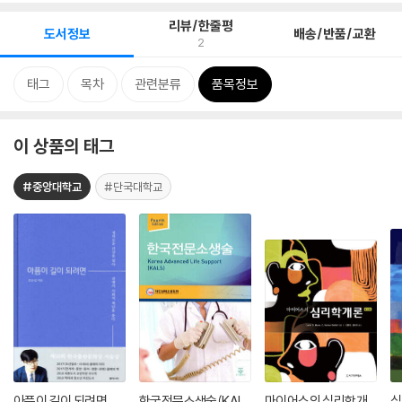
리뷰/한줄평
도서정보
배송/반품/교환
2
태그
목차
관련분류
품목정보
이 상품의 태그
#중앙대학교
#단국대학교
아픔이 길이 되려면
한국전문소생술(KAL
마이어스의 심리학개
심