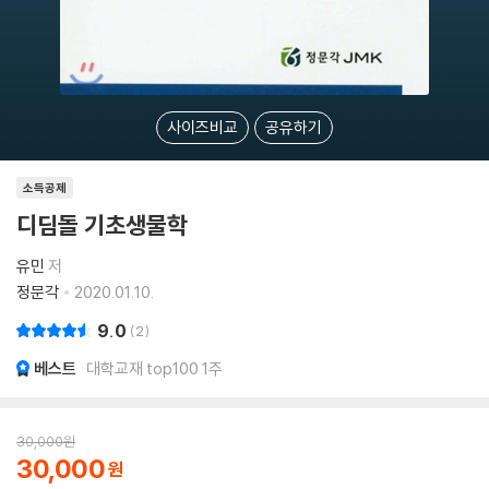
사이즈비교
공유하기
소득공제
디딤돌 기초생물학
유민
저
정문각
2020.01.10.
9.0
2
베스트
대학교재 top100 1주
30,000
원
30,000