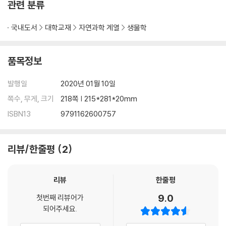
관련 분류
CHAPTER 08 유전자와 유전정보 전달
국내도서
대학교재
자연과학 계열
생물학
CHAPTER 09 조직과 기관계
품목정보
CHAPTER 10 생식과 발생
발행일
2020년 01월 10일
CHAPTER 11 생식의학
쪽수, 무게, 크기
218쪽 | 215*281*20mm
ISBN13
9791162600757
CHAPTER 12 재미있는 현대생명과학
리뷰/한줄평
2
리뷰
한줄평
9.0
첫번째 리뷰어가
되어주세요.