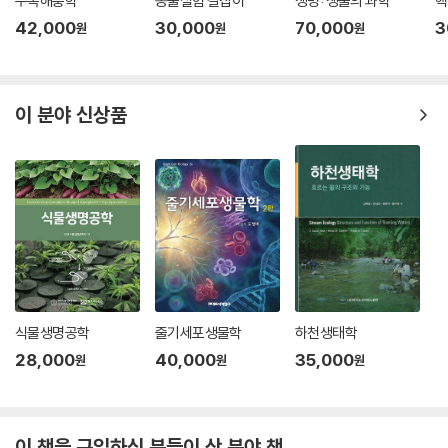
수목해충학
동물실험 길잡이
생명: 생물의 과학
핵
42,000
30,000
70,000
3
원
원
원
이 분야 신상품
식물생명공학
줄기세포생물학
하천생태학
28,000
40,000
35,000
원
원
원
이 책을 구입하신 분들이 산 분야 책