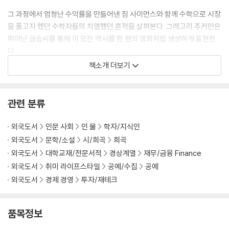
그 과정에서 엄청난 수익률을 만들어낸 짐 사이먼스와 함께 수학으로 시장
을 풀고자 했던 수학자들의 치열했던 흔적을 살펴본다. 그레고리 주커만은
뛰어난 글솜씨를 통해 이 모든 역사를 한 편의 영화처럼 생생하게 표현한
다.
책소개 더보기
이 책은 30년간 연평균 66%라는 엄청난 수익률을 보여준 짐 사이먼스와
르네상스 테크놀로지의 수학자들이 시장을 수학으로 풀고자 했던 치열함
의 기록이라 할 수 있다. 한 위대한 수학가가 퀀트 투자를 통해 투자의 판도
관련 분류
를 바꾸고, 경제 발전에 어떤 역할을 했는지 알고 싶다면, 르네상스 테크놀
로지와 퀀트 투자의 살아있는 역사를 알고 싶다면, 이 책을 읽어보자.
외국도서
인문 사회
인 물
학자/지식인
외국도서
문학/소설
시/희곡
희곡
Jim Simons is the greatest moneymaker in modern financial hi
외국도서
대학교재/전문서적
경상계열
재무/금융 Finance
story. His record bests those of legendary investors, includin
외국도서
취미 라이프스타일
공예/수집
공예
g Warren Buffett, George Soros and Ray Dalio. Yet Simons and
외국도서
경제 경영
투자/재테크
his strategies are shrouded in mystery. The financial industry
has long craved a look inside Simons's secretive hedge fund,
Renaissance Technologies and veteran Wall Street Journal re
품목정보
porter Gregory Zuckerman delivers the goods.