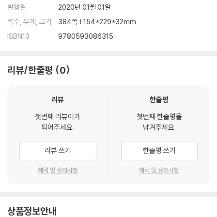
발행일
2020년 01월 01일
After a legendary career as a mathematician and a stint breaki
쪽수, 무게, 크기
384쪽 | 154*229*32mm
ng Soviet codes, Simons set out to conquer financial markets
ISBN13
9780593086315
with a radical approach. Simons hired physicists, mathematici
ans and computer scientists - most of whom knew little abou
t finance - to amass piles of data and build algorithms hunting
리뷰/한줄평
0
for the deeply hidden patterns in global markets. Experts scof
fed, but Simons and his colleagues became some of the riche
st in the world, their strategy of creating mathematical model
리뷰
한줄평
s and crunching data embraced by almost every industry. Sim
첫번째 리뷰어가
첫번째 한줄평을
ons and his team used their wealth to upend the worlds of poli
되어주세요.
남겨주세요.
tics, philanthropy and science. They weren't prepared for the
backlash.
리뷰 쓰기
한줄평 쓰기
In this fast-paced narrative, Zuckerman examines how Simon
혜택 및 유의사항
혜택 및 유의사항
s launched a quantitative revolution on Wall Street, and reveal
s the impact that Simons, the quiet billionaire king of the quan
ts, has had on worlds well beyond finance.
상품정보안내