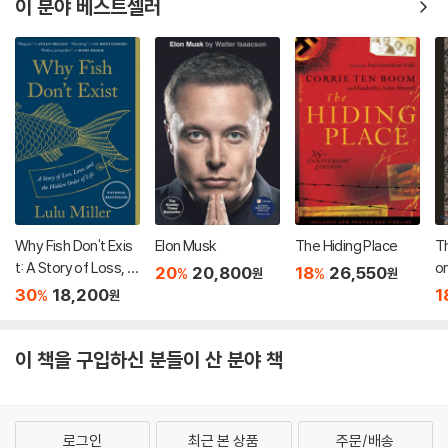
이 분야 베스트셀러
Why Fish Don't Exis
Elon Musk
The Hiding Place
Th
t: A Story of Loss, L
on
20
20,800
18
26,550
%
%
원
원
ove, and the Hidden
30
18,200
1
%
원
Order of Life
이 책을 구입하신 분들이 산 분야 책
로그인
최근 본 상품
주문/배송