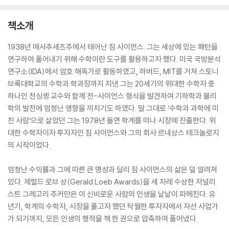
to Make Money in th
ce
e Market
책소개
1938년 매사추세츠주에서 태어난 짐 사이먼스. 그는 세상에 있는 패턴을
연구하여 풀어내기 위해 수학이란 도구를 활용하고자 했다. 미국 국방분석
연구소(IDA)에서 암호 해독가로 활동하였고, 하버드, MIT를 거쳐 스토니
브룩대학교의 수학과 학과장까지 지낸 그는 20세기의 위대한 수학자 중
하나인 천싱솅 교수와 함께 천-사이언스 형식을 발견하여 기하학과 물리
학의 발전에 엄청난 영향을 끼치기도 하였다. 말 그대로 ‘수학과 과학에 미
친 사람’으로 살았던 그는 1978년 돌연 학계를 떠나 시장에 진출한다. 위
대한 수학자이자 투자자인 짐 사이먼스와 그의 회사 르네상스 테크놀로지
의 시작이었다.
엄청난 수익률과 그에 따른 큰 명성과 달리 짐 사이먼스의 삶은 덜 알려져
있다. 제럴드 로브 상(Gerald Loeb Awards)을 세 차례 수상한 저널리
스트 그레고리 주커만은 이 신비로운 사람의 인생을 낱낱이 파헤친다. 유
년기, 학계의 수학자, 시장을 풀고자 했던 탁월한 투자자에서 자선 사업가
가 되기까지, 모든 인생의 행적을 책 한 권으로 압축하여 풀어냈다.