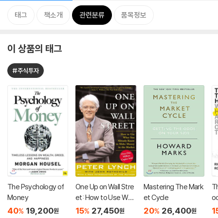
태그
책소개
관련분류
품목정보
이 상품의 태그
#주식투자
The Psychology of
One Up on Wall Stre
Mastering The Mark
T
Money
et: How to Use Wha
et Cycle
oo
t You Already Know
an
40
19,200
15
27,450
20
26,400
1
%
%
%
원
원
원