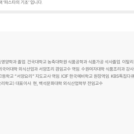
 ‘파스타의 기초’ 입니다.
품영양학과 졸업. 건국대학교 농축대학원 식품공학과 식품가공 석사졸업. 이탈
안외국어대학 외식산업과 서양조리 겸임교수 역임. 수원여자대학 식품조리과 강사
등학교 “서양요리” 지도교사 역임. ICIF 한국예비학교 원장역임. KBS특집다
리학교) 대표이사. 현, 백석문화대학 외식산업학부 전임교수