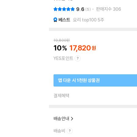
9.6
판매지수
306
5
베스트
요리 top100 5주
19,800
원
10
17,820
YES포인트
앱 다운 시 1천원 상품권
결제혜택
배송안내
배송비