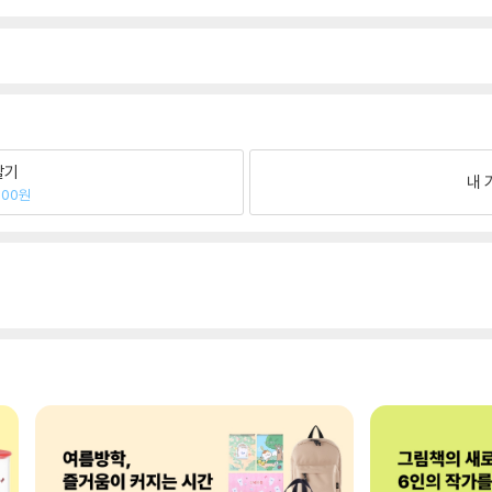
팔기
내 
000원