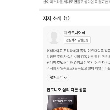
신이 파스타를 제대로 만들고 싶다면 꼭 필요한 책
저자 소개
1
저
안토니오 심
관심작가 알림신청
경희대학교 조리과학과 졸업. 용인대학교 식
리공단 조리사 실기시험 감독위원 역임. 천
광대학 호텔조리과 겸임교수 역임. 논산 대건고
주식회사 일꾸오꼬(일꾸오꼬 알마 이탈리아요
펼쳐보기
안토니오 심
의 다른 상품