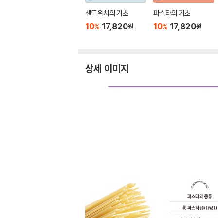
샌드위치의 기초
파스타의 기초
10
17,820
10
17,820
%
%
원
원
상세 이미지