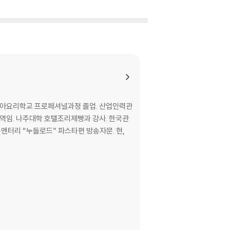
리아요리학교 프로페셔널과정 졸업. 산업인력관
역임. 나주대학 호텔조리제빵과 강사. 한국관
큐멘터리 “누들로드” 파스타편 방송자문. 현,