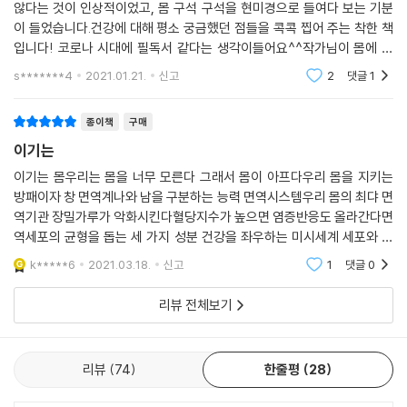
천군만마보다 든든한,
않다는 것이 인상적이었고, 몸 구석 구석을 현미경으로 들여다 보는 기분
오토파지의 정확한 자가포식작용을 규명해낸 사람은 일본의 오스미 요시
세상에 단 하나뿐인 건강서
이 들었습니다.건강에 대해 평소 궁금했던 점들을 콕콕 찝어 주는 착한 책
노리 교수입니다. 이 주제로 2016년 노벨 생리의학상을 타기까지 했으니,
입니다! 코로나 시대에 필독서 같다는 생각이들어요^^작가님이 몸에 대
충분히 검증된 이론입니다. 세포 내 청소부 역할을 하고 있는 오토파지는
세상엔 많은 건강서가 있다. 모르면 아픈 법. 건강 역시 저절로 얻어지는 것
한 이해와 노력 그리고 몸이 보내는 신호를 무시하지 말라는 말씀을 마음
s*******4
2021.01.21.
신고
2
댓글
1
우리 몸에서 항상 일어나고 있습니다. 우리 몸은 건강한 상태를 유지하기
깊이 새겨봅니다.감사
이 아니라 신체적으로, 정서적으로, 지식적으로 노력하고 공부해야 하는
위해 손상되고 노화된 단백질과 세포 소기관들을 꾸준히 분해합니다. 그리
것이므로 건강서를 가까이하는 것은 더할 나위 없이 훌륭한 태도다. 물론,
종이책
구매
고 일정량은 다른 곳에 재활용합니다. 특히 우리 몸의 항상 성을 유지하기
‘알지만 실천을 못하는 게 문제’라면 방법이 있다. 더 쉽고 더 정확하게 아
위해 평소에는 매우 낮은 수준으로 일어나고 있는데, 스트레스를 받는 상
이기는
는 것. 아는 만큼 보이고 ‘쉽게’ 아는 만큼 실천하게 된다. 쉽고 정확하게 습
황에서는 더욱 활성화됩니다.
득된 인지와 학습은 믿음이 되고, 그 믿음이 실천으로 이어질 수 있기 때문
이기는 몸우리는 몸을 너무 모른다 그래서 몸이 아프다우리 몸을 지키는
---「잘 먹고 제대로 마시는 것, 섭생」중에서
방패이자 창 면역계나와 남을 구분하는 능력 면역시스템우리 몸의 최댜 면
이다. 바로 이 과정에 『이기는 몸』은 실천으로 가는 잘 닦인 길이 되어줄 것
역기관 장밀가루가 악화시킨다혈당지수가 높으면 염증반응도 올라간다면
이다.
영양제를 여러 가지 먹다 보면 종합영양제에 들어 있는 성분과 따로 먹고
역세포의 균형을 돕는 세 가지 성분 건강을 좌우하는 미시세계 세포와 미
있는 마그네슘, 비타민B 등이 겹치는 경우가 있을 겁니다. 이거 괜찮을까
세염증나이가 들면 왜 자꾸 피곤해질까세호 속의 보일러 미토콘드리아활
이 책을 한 번 정독했다면, 이제는 곁에 두고 그때그때 필요한 부분을 찾아
k*****6
2021.03.18.
신고
1
댓글
0
성산소의 공격 노화가
요? 사실 이렇게 영양소가 겹치는 경우에 대해 많은 사람들이 궁금해합니
읽어보길 바란다. 또 좀 더 심도 있게 알아보고 싶은 부분을 펴서, 이 책 밖
다. 보통 알고 계신 것이 아마 ‘일일권장섭취량(RDA)’일 텐데요. 섭취권장
리뷰 전체보기
으로부터 새로 접하게 된 정보들을 메모지에 써 붙여놓아도 좋다. 현재 몸
량에 크게 매몰돼 있다 보니 섭취권장량을 넘어가면 문제가 있다고 여기는
상태에서 해당하는 부분에 인덱스를 붙여놓고 숙지해야 할 부분을 강조해
경우가 많습니다. 하지만, 사실 이 권장량을 결정한 영양학자들의 소견은
놓아도 좋다. 언제든 찾아보고 들여다볼 수 있도록. 이 책은 천군만마보다
‘최소한’ 이 정도는 먹어야 결핍증이 생기지 않는다는 표현일 뿐입니다. 쉽
리뷰
74
한줄평
28
든든한, 세상에 단 하나뿐인 건강서로서 우리를 ‘이기는 몸’의 진정한 주인
게 말해 결핍이 생기지 않는 최소량이라는 말입니다. 세포 기능이 최적화
으로 이끌 것이다.