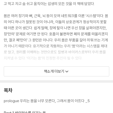
고 먹고 자고 숨 쉬고 움직이는 섭생의 모든 것을 이 책에 담았다.
몸은 여러 장기와 뼈, 근육, 뇌 등이 모여 네트워크를 이룬 ‘시스템’이다. 몸
의 어디 하나가 잘못된 것이 아니라, 이들의 상호관계가 정상적이지 못할
때 아픈 곳이 생긴다. 쉽게 말해, 장에 탈이 나면 우선 장을 살펴야겠지만,
장‘만의’ 문제로 여기면 안 된다. 호흡이 불편하면 폐의 문제를 떠올리겠지
만, 결코 폐‘만이’ 그 원인은 아니다. 우리 몸은 부품을 갈아 끼워 쓰는 기계
가 아니기 때문이다. 유기적으로 작동하는 우리 ‘몸’이라는 시스템을 제대
로 알고, 원리를 이해하는 것만으로도 질병과 바이러스로부터 우리 몸을
지켜낼 수 있다. ‘이기는 몸’의 진정한 주인이 될 수 있다.
『이기는 몸』은 여기에서부터 시작한다. 앞으로 50년 이상 더 써야 할 우리
책소개 더보기
몸을 최대한 ‘알고’ 쓰고 ‘아껴’ 쓰자는 것. 내 몸에 대해 제대로 이해하고,
몸이 보내는 신호를 알아차리면서 말이다. 바이러스로부터, 질병으로부터
그리고 노화로부터 ‘이기는 몸’을 만들 수 있는 오만가지 이야기들이 이 책
목차
에 담겨 있다.
prologue 우리는 몸을 너무 모른다, 그래서 몸이 아프다 _5
Part 1 바이러스를 이기는 몸