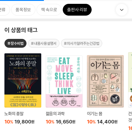
분류
품목정보
책 속으로
출판사 리뷰
이 상품의 태그
#장수비법
#내몸사용설명서
#의사가알려주는건강법
노화의 종말
젊음의 과학
이기는 몸
건
것
10
19,800
10
16,650
10
14,400
%
%
%
원
원
원
1