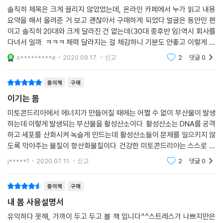
도 의심되는 증상이 있다면 즉시 응급실로 향하라는 뜻입니다. 굳이 줄임
을 강하게 또는 약하게 하는 원인은 무엇인지, 바이러스에 대해 다른 면역
솔직히 제목은 크게 끌리지 않았었는데, 온라인 카페에서 누가 읽고 내용
말로 캠페인까지 하는 이유는, 이런 증상이 있어도 그것이 뇌졸중 초기 증
요약을 해서 올려준 거 보고 괜찮아서 구매하게 되었다.얼굴은 동안인 편
반응을 보이는 사람들은 어떤 차이점이 있는지 등, 대강 알고 있지만 확실
상이라는 것을 인지하지 못하는 경우가 절반이나 된다는 통계가 있기 때문
이고 솔직히 20대와 크게 달라진 건 없는데(30대 중후반 임)역시 회사를
하게 정의하기 어려운 상식들의 윤곽을 잡는다. 이 외에 보이지 않지만 몸
입니다. 이 같은 증상은 잠깐 왔다가 사라질 수 있기 때문에 본인 스스로 판
다녀서 일까. ㅋㅋㅋ 체력 달라지는 걸 체감하니 기분도 안좋고 이렇게 살
의 에너지와 노화, 신진대사 등의 열쇠가 되는 ‘세포와 미세염증’, 그리고
단하기는 더 어렵습니다. 통계에 따르면 뇌졸중으로 병원을 방문하는 사람
다가는 '계속 이렇게 살게 되겠다.' 싶었다. 그래서 나름 건강관리를 하는
‘호르몬’에 대해 이야기한다. 평소 신경 쓰지 못했던 몸속 ‘미시세계’의 이
o*********e
2020.09.17.
신고
2
댓글
0
편인데, 확실히
3명 중 2명 은 본인이 아닌 다른 사람의 결정에 의한 것입니다. 그러므로
모저모를 현미경 들여다보듯 살펴보는 것.
무엇보다 주변 사람이 증상을 확인해주는 것이 매우 중요합니다.
종이책
구매
---「우리 몸의 컨트롤타워, 뇌」중에서
파트 2는 우리 몸의 주요 기관들을 하나씩 훑어본다. 폐, 간, 심장, 뇌 그리
이기는 몸
고 소화계와 뼈, 근육…. 주요 기관들의 작동 원리와 또 각 기관에 자주 발
공복과 관련해 ‘오토파지(autophagy)’라는, 생소하지만 반드시 알아야
미토콘드리아에서 에너지가 만들어질 때에는 어쩔 수 없이 부산물이 발생
생하는 질환들, 그에 따른 전조증상과 몸이 보내는 신호 등을 알아차릴 수
하는데 이렇게 발생되는 부산물을 활성산소이다. 활성산소는 DNA를 공격
할 개념이 있습니다. 오토파지는 세포 내에 더 이상 필요 없어진 구성 요소
있는 자가 진단법 등도 모두 담겨 있다.
하고 세포를 산화시켜 녹슬게 만드는데 활성산소들이 문제를 일으키지 않
나 세포 소기관을 분해해, 다시 에너지원으로 재생산하는 프로세스입니다.
도록 막아주는 물질이 항산화물질이다. 건강한 미토콘드리아는 스스로 발
그리스어로 ‘자기’를 뜻하는 ‘auto’ 와 ‘포식’을 뜻하는 ‘phagy’를 합친 말
파트 3은 잘 먹고 마시는 법, 현대판 영양실조로부터 우리 몸을 지켜주는
생한 활성산소들을 청소해낼 능력이 있다. 그만큼의 항산화물질을 가지고
로 ‘스스로 먹는다’는 뜻입니다. 즉, 세포에 떠도는 단백질 쓰레기들을 다시
j*****1
2020.07.11.
신고
2
댓글
0
‘영양제’의 올바른 복용법과 많은 사람들이 궁금해 하는 영양제의 득과 실,
있다는 것이다. 활성
에너지원으로 재활용하는 것입니다. 공복에 영양소 공급이 중단되어도 어
살아가는 데 있어 필수인 ‘잠’과 ‘운동’에 관한 몇 가지 진실들에 대해 이야
느 정도 우리 세포가 에너지를 만들어낼 수 있는 것이 바로 이 오토파지 덕
종이책
구매
기한다. 여기에 ‘스트레스’가 우리 몸에 주는 영향과 우리 몸이 스트레스를
분입니다.
어떻게 대해야 하는지에 대한 것도 더했다.
내 몸 사용설명서
유익하다 못해, 가까이 두고 두고 볼 책 입니다^^스트레스가 나쁘지만은
이러한 자가포식작용에 대한 연구가 시작된 것은 매우 오래된 일이지만,