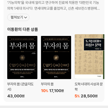
· 생명 유지에 필수, 갑상선호르몬 · 갑상선암은 암도 아닌 게 아니다 · 산후
‘기능의학’을 국내에 알리고 연구하여 진료에 적용한 ‘대한민국 기능
풍, 답은 갑상선호르몬에 있다 · 갑상선에 도움이 되는 영양소 · 스트레스
의학 1세대 의사’다. 연세대학교를 졸업하고, 신촌 세브란스병원에서
호르몬이 우리 몸을 지킨다 · 두 얼굴을 가진 스테로이드 · 만성피로는 부신
전문의 자격을 취득한 후, 교육공학 석사와 경영학 박사를 취득했다.
펼쳐보기
때문이다 · 부신 기능을 향상시키는 방법
또 심신의학과 긍정심리학을 연구하여 국제 공인 NLP 프랙티셔너
과정을 수료, 한국코치협회 인증코치로 활약했다. 의사 중 최초로
이동환
의 다른 상품
Part 2 질병을 이기는 몸
(사)한국강사협회 ‘제80호 명강사’로 선정되었고
04 내 몸의 공기청정기, 폐_115
촉촉한 점막이 폐를 지킨다 · 초미세먼지에 대처하는 우리의 자세 · 폐렴과
천식, 그리고 폐결핵 · 숨이 답답한 호흡곤란, 폐렴일까? · 담배와 폐에 관
한 오만가지 생각 · 엑스레이 한 장으로 안심하지 마라
05 해독을 위한 최후의 보루, 간_132
간이 해독하는 방법 · 만성 간염 관리가 간암을 막는다 · 술 한 방울 못 마셔
도 지방간이 올 수 있다 · 초음파 검사 vs. 혈액검사, 뭐가 맞을까?
부자의 몸 (큰글자도
부자의 몸
도학시대의 사상과 문
서)
학
10
17,100
%
원
06 생명의 시작과 끝, 심장_144
43,000
5
28,500
%
원
원
눈에 보이는 정맥, 손에 잡히는 동맥 · 갑작스럽게 심장이 두근거리는 이유
· 가슴 통증이 보내는 위험한 시그널 · 침묵의 살인자, 고혈압 · 내 혈압 사