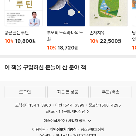
콩팥 골든 루틴
부모의 노쇠와 나의 노
존재치유
당
화
있
10
19,800
10
22,500
%
%
원
원
10
18,720
1
%
원
이 책을 구입하신 분들이 산 분야 책
로그인
최근 본 상품
주문/배송
고객센터 1544-3800
티켓 1544-6399
중고샵 1566-4295
eBook 1:1문의/채팅상담
예스이십사(주) 사업자 정보
이용약관
개인정보처리방침
청소년보호정책
PC버전
회사소개
거래처관계자께