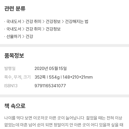
용 설명서, 스스로 관리할 수 있다 · 고혈압과 동반되는 여러 가지 문제들 ·
관련 분류
환절기에 새벽운동이 위험한 이유 · 심장 질환, 간단히 진단해보는 방법
국내도서
건강 취미
건강정보
건강해지는 법
07 우리 몸의 컨트롤타워, 뇌_163
국내도서
건강 취미
건강정보
본능부터 기억까지, 뇌가 다 한다 · 뇌 노화, 막을 수 없어도 늦출 수는 있다
선물하기
건강
· 시냅스는 우리의 인격과 운명을 바꾼다 · 뇌졸중, F.A.S.T를 기억하라 ·
오메가3가 알츠하이머를 늦춘다
품목정보
08 섭생의 최전선, 위와 식도_181
가슴 통증, 역류성 식도염일 수 있다 · 위산과다와 위산부족, 쉽게 구별하
발행일
2020년 05월 15일
는 법 · 위장 증상을 절대적으로 믿지 마라 · 한국에서 유독 위암 발병률이
쪽수, 무게, 크기
352쪽 | 554g | 148*210*21mm
높은 이유 · 여러 가지 위 검사 방법
ISBN13
9791165341077
09 착한 하수처리장, 대장과 소장_197
장은 신체의 외부일까? 내부일까? · 대장용종은 대장암의 씨앗이다 · 장만
책 속으로
살려도 몸이 살아난다 · 약해진 장을 해독하는 ‘5R 시스템’ · 내시경 결과는
정상인데, 왜 배가 아플까?
나이를 먹다 보면 이곳저곳 아픈 곳이 늘어납니다. 젊었을 때는 전혀 이상
없었는데 마흔 넘어 쉰이 되면 정말이지 안 아픈 곳이 어디 있을까 싶을 때
10 장수의 기본조건, 뼈와 근육_211