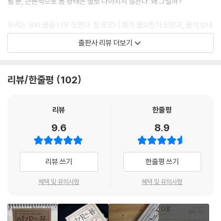
될 뿐, 근본적으로 몸 상태는 별로 나아지지 않는다. 왜 그럴까?
주가 건강에 좋다는 말의 진실 · 블랙커피가 간암을 예방해줄까? · 커피를
순수한 콜레스테롤은 각종 호르몬의 원료로 쓰이면서 혈관을 돌아다닙니
마시면 안 되는 사람들 · 이렇게 ‘마시면’ 위장이 망가진다
다. 문제는 활성산소가 콜레스테롤을 산화시키면서 시작됩니다. (다시 그
우리는 우리 몸을 너무 모른다. 잘 모르니 뭐가 필요한지 모르고, 몸이 보내
활성산소입니다!) 산화된 콜레스테롤은 혈관 벽 아래에 침착되고 거기서
는 신호도 듣지 못해 병을 키운다. 우리 몸은 수많은 장기와 뼈, 근육, 뇌 등
13 병을 막는 지원군, 영양제_298
출판사 리뷰 더보기
부터 미세염증반응이 시작됩니다. 이러한 염증반응은 우리가 알고 있는 일
이 모여 네트워크를 이룬 시스템이다. 몸의 어디 하나가 잘못된 것이 아 니
‘현대판 영양실조’로부터 내 몸을 지키는 법 · 많아도 너무 많은 영양제, 이
반적인 염증처럼 아프거나 붓거나 열이 나지 않습니다. 그렇게 증상이 전
라, 이들의 상호관계가 정상적이지 못할 때 아픈 곳이 생긴다. 이런 우리 몸
것부터 먹어라 · 일일권장섭취량의 함정, 성분이 겹치는데 괜찮을까? · 먹
혀 없는 상태 로 혈관 벽 아래에서 염증이 생기기 시작하다가, 결국 혈관 벽
을 제대로 모르다 보니, ‘영양제 한 알’로 또는 ‘일주일에 1~2번 겨우 한 운
는 약도 많은데, 영양제까지 먹어야 할까? · 환자들이 영양제를 더 열심히
리뷰/한줄평
102
에 작은 상처가 생깁니다. 상처를 아물게 하기 위해 혈소판이 혈관 벽에 달
동’으로 건강 면죄부를 얻으려 하고 있는 것이다. 정작 몸이 진짜로 필요한
먹어야 하는 이유 · 요즘 뜨는 영양제, 크릴오일과 오메가3지방산
라붙고 피떡이 만들어지는데, 이것이 결국 혈관이 딱딱해지는 ‘죽상경화
건 무엇인지 알지도 못한 채.
증’을 일으킵니다.
리뷰
한줄평
14 활력의 최소조건, 잠과 운동_314
---「건강을 좌우하는 미시세계, 세포와 미세염증」중에서
이동환 원장은 이 책을 통해 우리 몸을 제대로 알고, 사용하는 방법을 제안
충분히 잠을 잤는데도 피곤한 이유 · 혈관 질환을 불러오는 수면습관 · 딱 2
9.6
8.9
하고자 했다. 질병은 없지만 완전히 건강하지도 못한 몸으로 살아가는, 현
분 만에 잠드는 방법, 해파리 수면법 · 나에게 가장 적당한 운동 강도 · 근육
부신피로증일 때 나타나는 증상들은 대게 이렇습니다. 아침에 일어나는 것
대사회의 수많은 ‘정상 환자(?)’들이 앞으로 50년 이상 더 써야 할 몸을 올
량 늘릴 때, 단백질을 얼마큼 먹어야 할까?
이 매우 힘듭니다. 물론 아침에 일어나는 것은 누구라도 힘들고, 특히 아침
바르게 이해하고, 최대한 아껴 쓸 수 있도록 말이다.
리뷰 쓰기
한줄평 쓰기
잠이 많은 사람이라면 더 쉽지 않습니다. 그러나 단순히 아침잠이 많은 사
15 마음이 만들어낸 신비한 방어벽, 스트레스_332
람이라도 일단 일어나서 움직이면 약 30분에서 1시간 사이에 정신이 들고
바이러스, 질병 그리고 노화로부터
스트레스가 인생에 기운을 불어넣는다 · 스트레스를 ‘푸는 것’과 ‘잊는
혜택 및 유의사항
혜택 및 유의사항
몸이 깨어나는 것을 느낍니다. 그러나 부신피로증일 경우에는 계속 잠에서
이기는 몸
것’의 차이 · 바른 생각은 몸의 호르몬을 바꾼다 · 낙관적인 사람이 혈관 질
깬 것 같지 않고 몸이 무겁습니다. 아침에 눈을 뜨고 30분이 지나면 부신
환에 덜 걸리는 진짜 이유 · 우리의 감정은 훼손되고 있다 · 스트레스를 받
이 정상적으로 코르티솔을 분비해야 하는데, 그 기능이 약해졌기 때문입니
이동환 원장은 ‘대한민국 기능의학 1세대’다. ‘기능의학’이란, 질병의 증상
을 때 빠져나가는 세 가지 영양소