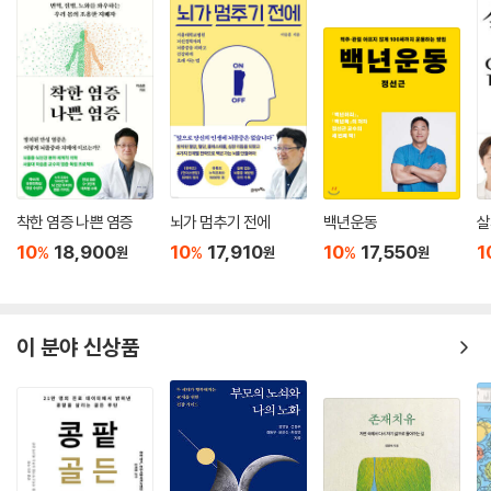
착한 염증 나쁜 염증
뇌가 멈추기 전에
백년운동
살
10
18,900
10
17,910
10
17,550
1
%
%
%
원
원
원
이 분야 신상품