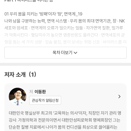
01 우리 몸을 지키는 ‘방패’이자 ‘창’, 면역계_19
나와 남을 구분하는 능력, 면역 시스템 · 우리 몸의 최대 면역기관, 장 · NK
세포와 암세포 · 면역계의 오류가 일으키는 일들 · 자가면역 질환, 밀가루
가 악화시킨다 · 혈당지수가 높으면 염증반응도 올라간다 · 면역세포의 균
형을 돕는 세 가지 성분 · 입술 물집, 몸이 보내는 위험 신호 · 바이러스를 이
기는 사람, 바이러스에 지는 사람 · 유산균이 패혈증을 유발하는 독?
목차 더보기
02 건강을 좌우하는 미시세계, 세포와 미세염증_50
나이가 들면 왜 자꾸 피곤해질까? · 세포 속의 보일러, 미토콘드리아 · 활성
저자 소개
1
산소의 공격, 노화가 시작된다 · 강력한 항산화작용에 필요한 음식 · 똑같
이 나이 먹어도 다르게 늙는다 · 나도 모르는 사이 미세염증이 생기는 이유
· 망가지기 전에 알아둬야 할 미세염증 예방법 · 혈관을 막는 또 하나의 주
저
이동환
범, 호모시스테인 · 미국 보스턴에 있는 ‘대변은행’에서 하는 일 · 장내 세균
관심작가 알림신청
을 알면 장수가 보인다
대한민국 명실상부 최고의 ‘교육하는 의사’이자, 직장인 자기 관리 명
03 몸 네트워크의 자동 시스템, 호르몬_82
강사. 가정의학과 전문의이면서 대한만성피로학회 명예회장인 그는
인슐린 분비량이 건강을 좌우하는 이유 · 부족해도 안 되고, 넘쳐도 안 된다
단순한 질병 치료에서 나아가 몸의 컨디션을 최상으로 끌어올리는