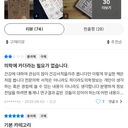
다. 또 부신피로증이 있으면 늘 몸이 천근만근입니다.
30
그 자체만 억제시키는 것이 아니라 질병의 근본적인 원인과 메커니즘을 찾
더보기
아 인체 스스로 치유능력을 회복하도록 유도하는 학문이다. 쉽게 말해 우
epilogue 천군만마보다 든든한, 세상에 하나뿐인 건강서_348
조금만 식사 때를 늦추면 심한 허기짐과 저혈당 증상이 생기고요. 앉았다
리 몸 각각을 개별의 부품으로 보는 것이 아니라, 전체를 하나의 시스템으
4
3
일어나면 갑자기 혈압이 떨어져 어지러우면서 눈앞이 깜깜해지는 기립성
로 보는 것이다. 이 기능의학이 우리나라에 잘 알려져 있지 않았던 2000
저혈압 증상도 심해집니다. 모든 일에 의욕이 떨어지면서 우울해지기 쉽
리뷰
74
한줄평
28
년대 초부터 이동환 원장은 이를 연구하고 국내 진료에 적용시켜왔다.
고, 여성의 경우 생리전증후군이 심해지거나 예민해지고, 화를 잘 내게 됩
니다. 잠을 자도 잔 것 같지 않고 아침부터 피로하기 때문에 모닝커피를 마
구매리뷰
추천순
이 책 역시 ‘우리 몸은 하나의 시스템’이라고 말한다. 각기 다른 기능을 하
시면서 카페인의 힘을 빌려야 오전을 버팁니다. 점심을 먹고 나면 더 피곤
고 있지만 결국 ‘건강한 몸’이라는 공동 목표를 위해 함께 뛰는 신체 각 부
해져서 커피를 한 잔 더 마셔야 오후를 견딜 수 있습니다. 그러다 저녁 6시
종이책
구매
분들은, 단순히 따로따로 존재하는 ‘부품’이 아니라는 것. 그렇기 때문에 하
퇴근 무렵에 잠깐 기운이 나고 기력이 좋아짐을 느꼈다가 저녁 식사를 하
나씩 갈아 끼워 쓸 수 없고, 어느 한곳만 집중해서 관리한다고 몸 전체가 건
의학에 카더라는 필요가 없습니다.
고 나서 다시 피곤해집니다.
강해지는 것도 아니다.
건강에 대하여 관심이 많아 건강서적을자주 봅니다만 이렇게 부실한 책은
---「몸 네트워크의 자동 시스템, 호르몬」중에서
처음 봅니다.전문의학 서적은 아니라도 하더라도의학정보는 개인이 생각
총 세 파트로 구성된 이 책은 보이지 않는 몸속 미시세계에서 출발해, 뇌,
하는 혹은 경험에 쓸 수 있는 내용이 아니라도 생각합니다.분명하게 정보
미국에서는 뇌졸중을 빨리 발견하기 위해, 이러한 증상들을 줄인 ‘F.A.S.
심장, 폐, 간 등 주요 기관, 그리고 먹고 자고 숨 쉬고 움직이는 섭생까지 다
전달을 하려면 통계나 연구결과 같은 것들이 있어야 하는데 어떤 내용으로
T’라는 단어로 일종의 캠페인을 진행합니다. F는 face(얼굴)의 첫 글자로
룬다. 작은 점에서 시작해 전체의 그림을 한눈에 담아가듯, 작은 세포에 ‘줌
그런 주장을 하는지 근거가 없습니다.특히나 책의 주요 내용으로 기재된
s******o
2020.06.02.
신고
7
댓글
0
“이~ 하고 웃어보세요.” 했을 때의 얼굴 근육 상태를 확인합니다. A는 ar
유해한 유산균에 관
인’된 시각은 서서히 ‘줌아웃’되며 우리 몸의 전체적인 흐름을 비춘다.
ms(팔)의 첫 글자입니다. “팔을 들어보세요.” 하며 팔과 다리에 힘이 빠지
종이책
구매
는지 확인합니다. S는 speech(말)의 첫 글자로 대화를 시도하면서 발음
파트 1은 최근 건강관리 부분에 있어 최대 화두이자 필수 지식인 ‘면역
상태를 확인합니다. 마지막 T는 ‘time to act’의 뜻으로, 이 중 한 가지라
기본 카테고리
력’부터 다룬다. 면역력은 대체 어떤 원리로 우리 몸을 방어하는지, 면역력