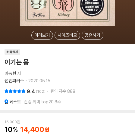
미리보기
사이즈비교
공유하기
소득공제
이기는 몸
이동환
저
쌤앤파커스
2020.05.15.
9.4
판매지수
888
102
베스트
건강 취미 top20 8주
16,000
원
10
14,400