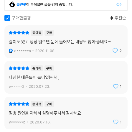
되는 권장량은 따로 있습니다. 바로 ‘적정 섭취량(ODA)’입니다. 그래서 R
클린봇
이 부적절한 글을 감지 중입니다.
설정
DA와 ODA는 영양소 용량에 굉장한 차이가 있습니다. 예를 들어 비타민 B
1의 RDA는 약 1mg 으로 되어 있지만 ODA는 약 50~100mg입니다. 비
구매한줄평
추천순
타민 B1은 그 만큼 많이 먹어도 문제가 없고 오히려 세포 기능을 적절하게
유지시키는 데 도움이 되는 용량이라는 말입니다.
종이책
구매
---「병을 막는 지원군, 영양제」중에서
깊이도 있고 당장 읽으면 눈에 들어오는 내용도 많아 좋네요~
d******n
2020.11.08.
2
종이책
구매
다양한 내용들이 들어있는 책.,
w*****2
2020.07.23.
1
종이책
구매
질병 원인을 자세히 설명해주셔서 감사해요
y******b
2020.07.16.
1