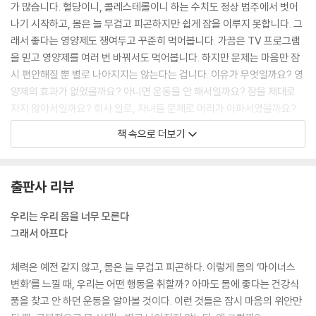
가 많습니다. 혈당이니, 콜레스테롤이니 하는 수치도 정상 범주에서 벗어
우리가 잘 몰랐던 뼈와 근육의 일 · 중년의 공포, 뼈에 구멍이 생기는 이유 ·
나기 시작하고, 몸은 늘 무겁고 피곤하지만 쉽게 잠을 이루지 못합니다. 그
사코페니아, 근육이 줄어드는 병 · 근육이 사라질 때 혈관에 생기는 일 · 나
래서 좋다는 영양제도 쟁여두고 꾸준히 먹어봅니다. 가끔은 TV 프로그램
이 들어도 팔팔할 수 있는 적정 근육량 · 근육의 감소는 통증을 유발한다 ·
을 믿고 영양제를 여러 번 바꿔서도 먹어봅니다. 하지만 문제는 마음만 잠
목디스크를 예방하기 위한 거북목 진단법 · 만성적인 허리 통증, 허리디스
시 편안해질 뿐 별로 나아지지는 않는다는 겁니다. 이유가 무엇일까요? 영
크일까? · 중년에 찾아오는 불편한 손님, 오십견
양제의 효과가 없었을까요? 아니면 운동을 안 해서일까요? 잠을 제대로
자지 않아서일까요? 회사 일로, 자녀들 문제로 머리가 아파서였을까요?
11 몸 밖 세상과 연결된 통로, 눈, 귀, 코_235
답은 ‘모두 다’입니다. 그리고 또 있습니다. 우리가 우리 몸을 너무도 모른
책 속으로 더보기
시력을 떨어트리는 안구건조증 · 녹내장은 왜 생기는 걸까? · 안과검진 소
다는 사실 입니다. 우리 신체가 가진 기능을 제대로 모르기 때문에 자신에
홀했다가 걸릴 수 있는 치명적 질환 · 이명은 불치병이 아니다 · 날씨가 추
게 필요한 것이 무엇인지 모르고, 몸이 보내는 구조 요청에도 아랑곳하지
워질 때 자주 어지럽다면 ‘이것’ 의심해라 · 여성보다 남성에게 대머리가 많
않고 병을 키우는 것입니다.
출판사 리뷰
은 이유 · 탈모 클리닉에 가면 꼭 지키라고 하는 것들
---「우리는 몸을 너무 모른다, 그래서 몸이 아프다」중에서
우리는 우리 몸을 너무 모른다
Part 3 노화를 이기는 몸
미세염증이 생기는 이유는 무엇일까요? 우리 몸의 세포가 상처를 받거나
그래서 아프다
손상되면 죽은 세포들을 청소하기 위한 작업이 필요합니다. 이 과정이 바
12 잘 먹고 제대로 마시는 것, 섭생_261
로 어쩔 수 없이 발생되는 작은 염증반응입니다. 그러므로 세포가 자주 손
체력은 예전 같지 않고, 몸은 늘 무겁고 피곤하다. 이렇게 몸의 ‘마이너스
아침을 먹는 것보다 더 중요한 것 · 하루에 몇 끼를 먹는 것이 좋을까? · 세
상받을 수록 미세염증이 잘 생깁니다. (…) 혈관 질환도 결국 미세염증과
변화’를 느낄 때, 우리는 어떤 행동을 취할까? 아마도 몸에 좋다는 건강식
포 청소부를 움직이게 하는 ‘공복’ · 건강을 위해 간헐적 단식은 필요하다 ·
관련되어 있습니다. 나쁜 콜레스테롤이 높으면 혈관 질환이 잘 생긴다고
품을 찾고 안 하던 운동을 알아볼 것이다. 이런 것들은 잠시 마음의 위안만
채식은 정말 건강에 좋을까? · 물도 건강하게 먹는 방법이 있다 · 적당한 음
알려져 있습니다. 그런데 콜레스테롤 자체가 혈관을 막는 것은 아닙니다.