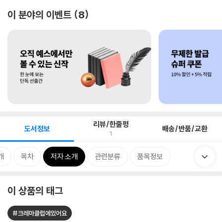
이 분야의 이벤트
8
리뷰/한줄평
도서정보
배송/반품/교환
1
개
목차
저자 소개
관련분류
품목정보
이 상품의 태그
#크레마클럽에있어요