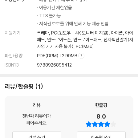
이용기간 제한없음
TTS 불가능
저작권 보호를 위해 인쇄 기능 제공 안함
지원기기
크레마, PC(윈도우 - 4K 모니터 미지원), 아이폰, 아이
패드, 안드로이드폰, 안드로이드패드, 전자책단말기(저
사양 기기 사용 불가), PC(Mac)
파일/용량
PDF(DRM) | 2.99MB
ISBN13
9788926895412
리뷰/한줄평
1
리뷰
한줄평
8.0
첫번째 리뷰어가
되어주세요.
리뷰 쓰기
한줄평 쓰기