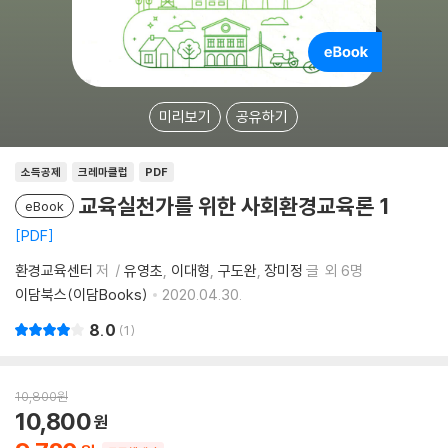
미리보기
공유하기
소득공제
크레마클럽
PDF
교육실천가를 위한 사회환경교육론 1
eBook
PDF
환경교육센터
저
유영초
이대형
구도완
장미정
글
외 6명
이담북스(이담Books)
2020.04.30.
8.0
1
10,800
원
10,800