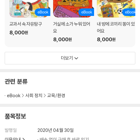
교과서 속 자유탐구
거실에 소가 누워 있어
내 방에 코끼리 똥이 있
요
어요
8,000
원
8,000
8,000
원
원
더보기
관련 분류
eBook
사회 정치
교육/환경
품목정보
발행일
2020년 04월 30일
이용안내
배송 없이 구매 후 바로 읽기