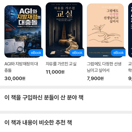
AGI와 지방재정의 대
자유를 가르친 교실
그럼에도 다정한 선생
교
충돌
님이고 싶어서
학
11,000
원
30,000
7,900
9
원
원
이 책을 구입하신 분들이 산 분야 책
이 책과 내용이 비슷한 추천 책