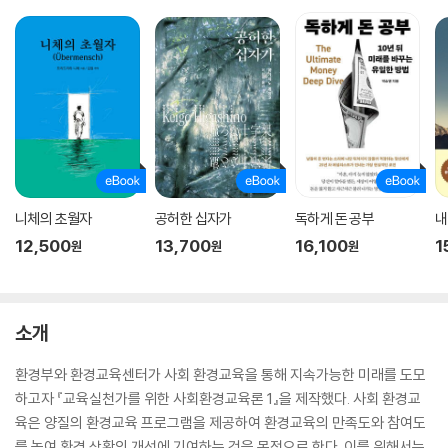
니체의 초월자
공허한 십자가
독하게 돈 공부
내
12,500
13,700
16,100
1
원
원
원
소개
환경부와 환경교육센터가 사회 환경교육을 통해 지속가능한 미래를 도모
하고자 『교육실천가를 위한 사회환경교육론 1』을 제작했다. 사회 환경교
육은 양질의 환경교육 프로그램을 제공하여 환경교육의 만족도와 참여도
를 높여 환경 상황의 개선에 기여하는 것을 목적으로 한다. 이를 위해서는