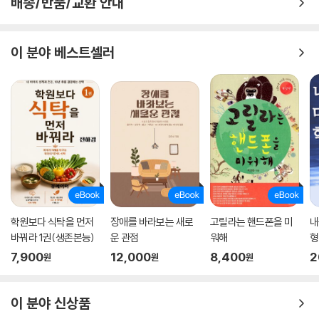
배송/반품/교환 안내
이 분야 베스트셀러
학원보다 식탁을 먼저
장애를 바라보는 새로
고릴라는 핸드폰을 미
내
바꿔라 1권(생존본능)
운 관점
워해
형
7,900
12,000
8,400
2
원
원
원
이 분야 신상품