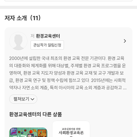
제3장 지속가능한 발전과 교육
1. 지속가능한 발전과 교육
저자 소개
11
제4장 환경교육론
1. 환경교육론
저
환경교육센터
2. 사회 환경교육과 환경정책
관심작가 알림신청
제5장 환경교육자원
2000년에 설립한 국내 최초의 환경 교육 전문 기관이다. 환경 교육
1. 환경교육자원의 이해
의 대중화와 체계화를 위해 대상별, 주제별 환경 교육 프로그램을 운
영하며, 환경 교육 지도자 양성과 환경 교육 교재 및 교구 개발과 보
[실습Ⅰ] 환경교육자원 교재 · 교구 · 매체 활용
급, 환경 교육 연구 및 정책 수립에 힘쓰고 있다. 2015년에는 사회적
[실습Ⅱ] 환경교육자원 조사 계획
약자나 자연 소외 계층, 특히 아시아의 교육 소외 계층과 공감하고 배
[실습Ⅲ] 환경교육자원 조사 활동
려하는 환경 교육으로 지평을 확대하기 위해 ‘모두를 위한 환경교육
펼쳐보기
[실습Ⅳ] 환경교육자원 활용
연구소 이파리(EEFARI)’를 설립하고, ‘모두를 위한 환경 교육’ 담론
을 확장하는 연구 발간 사업에 더욱 집중하고 있다. 연구소는 사회적·
환경교육센터
의 다른 상품
환경적 약자, 자연소외계층까지 아우르