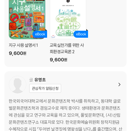
지구 사용 설명서 1
교육실천가를 위한 사
회환경교육론 2
9,600
원
9,600
원
글
유영초
관심작가 알림신청
한국외국어대학교에서 문화콘텐츠학 박사를 취득하고, 동대학 글로
벌문화콘텐츠학과 겸임교수로 재직 중이다. 생태환경과 문화콘텐츠
에 관심을 갖고 연구와 교육을 하고 있으며, 풀빛문화연대, (사)산림
문화콘텐츠연구소 대표자로 있다. 한국문화예술위원회 창작지원금
수혜작으로 시집 『두어번 날갯짓에 명왕성을 난다』를 출간했으며, 산