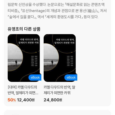
림문학 신인상을 수상했다. 논문으로는 「해설문화로 읽는 콘텐츠액
티비즘」, 「유산(heritage)의 개념과 관점으로 본 용산(龍山)」, 저서
『숲에서 길을 묻다』, 역서 『세계의 환경도시를 가다』 등이 있다.
유영초
의 다른 상품
[대여] 카멜 다우드의
카멜 다우드의 반역, 알
반역, 알제리가 외면한
제리가 외면한 카뮈
카뮈
50
12,400
24,800
%
원
원