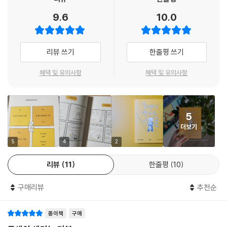
는 무서움이 달래졌다. 그때 언니는 어땠을까. 그때 언니의 마음을 이제야
감정들이 서술돼 있다. 만화의 경쾌한 흐름을 따라가며 고개를 끄덕이던
생각한다. 웃음을 참으며 나를 놀려 대던 언니. 의젓한 표정으로 내 머리를
9.6
10.0
독자들은 에세이가 주는 여운에 오래 머무를 것이다. 작가가 동생 수진을
쓰다듬던 언니. 나처럼 무서워하며 떨던 언니의 새까맣고 따뜻했던 눈동
생각하며 한 권의 책을 완성했듯, 독자들 역시 책을 읽는 내내 누군가를 떠
자. 『동생이 생기는 기분』을 읽으니, 동생으로서는 상상할 수 없었던 언니
올리며 그와 함께 지나 온 수많은 순간들과 그 시간의 의미를 새로 깨닫게
의 마음을 알 것 같다. 나의 언니로부터 나는 인간을 사랑하는 방법을 배워
리뷰 쓰기
한줄평 쓰기
될 것이다.
왔다. 이 당연한 사실을 지금에서야 알았다. 너무나 다르고 가끔은 엄청나
혜택 및 유의사항
혜택 및 유의사항
게 얄미웠지만, 늘상 고마웠던 언니는 내가 만난 최초의 연대자였다. 아마
최후의 연대자 역시 언니일 것이다. 스스럼없이 내 못난 부분을 모두 보여
줄 수 있었던 최초의 사람. 그런 동생을 온전히 응원하고 있는 지금의 사람.
언니와 함께 내가 단 한 권의 책을 읽어야 한다면, 나는 『동생이 생기는 기
5
분』을 읽을 것이다. 언니도 나와 같은 마음일 것이다.
더보기
- 임솔아 (소설가,시인)
5
4
2
리뷰
11
한줄평
10
구매리뷰
추천순
종이책
구매