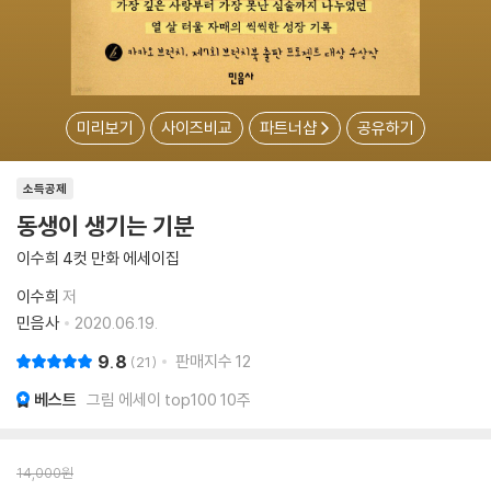
미리보기
사이즈비교
파트너샵
공유하기
소득공제
동생이 생기는 기분
이수희 4컷 만화 에세이집
이수희
저
민음사
2020.06.19.
9.8
판매지수
12
21
베스트
그림 에세이 top100 10주
14,000
원