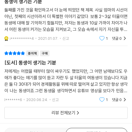
동생이 생기는 기분
둘째를 가진 것을 확인하고서 더 눈에 띄었던 책 제목. 사실 엄마의 시선이
아닌, 첫째의 시선이라서 더 특별한 이야기 같았다. 보통 2~3살 터울이면
동생에 대해 잘 기억하기 힘들지만, 저자는 동생과 10살 가까이 차이가 나
서 어린 동생이 커가는 모습을 지켜보고, 그 모습 속에서 자기 자신을 투영
하기도 한 것 같다. 부모의 이혼이라는 아픔까지 투명하게 담아내서, 마음
i**********4
2021.01.07.
신고
1
댓글
0
이 찡했던 책
종이책
구매
[도서] 동생이 생기는 기분
저에게는 어렸을 때부터 많이 싸우기도 했었지만, 그 어떤 남매보다도 우
애가 좋다는 얘기를 많이 듣고 자란 두 살 터울의 여동생이 있습니다.지금
은 둘 다 30대가 되어 경제활동을 위해 따로 떨어져 살고 있지만 항상 생각
이 나는 동생이죠.그런 동생을 생각하면서 유튜브 영상을 보다가 민음사
채널에서 '동생이 생기는 기분'이라는 기존의 민음사 스타일과는 다른 책
l*******6
2020.06.24.
신고
1
댓글
0
이 나온다는 소식
리뷰 전체보기