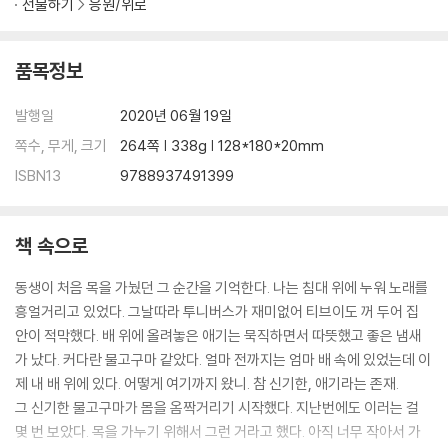
선물하기
응원/위로
품목정보
발행일
2020년 06월 19일
쪽수, 무게, 크기
264쪽 | 338g | 128*180*20mm
ISBN13
9788937491399
책 속으로
동생이 처음 목을 가눴던 그 순간을 기억한다. 나는 침대 위에 누워 노래를
흥얼거리고 있었다. 그날따라 투니버스가 재미없어 티브이도 꺼 두어 집
안이 적막했다. 배 위에 올려놓은 애기는 묵직하면서 따뜻했고 좋은 냄새
가 났다. 커다란 물고구마 같았다. 얼마 전까지는 엄마 배 속에 있었는데 이
제 내 배 위에 있다. 어떻게 여기까지 왔니. 참 신기한, 애기라는 존재.
그 신기한 물고구마가 몸을 옴짝거리기 시작했다. 지난번에도 이러는 걸
몇 번 보았다. 목을 가누기 위해서 그런 거라고 했다. 아직 너무 작아서 가