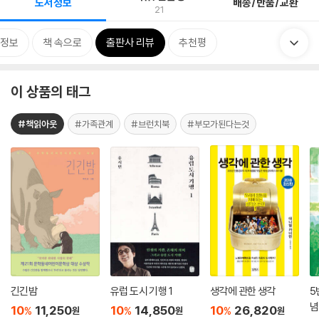
도서정보
배송/반품/교환
21
정보
책 속으로
출판사 리뷰
추천평
이 상품의 태그
#책읽아웃
#가족관계
#브런치북
#부모가된다는것
긴긴밤
유럽 도시 기행 1
생각에 관한 생각
5
념
10
11,250
10
14,850
10
26,820
%
%
%
원
원
원