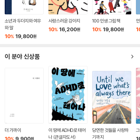
소년과 두더지와 여우
사랑스러운 강아지
100 인생 그림책
언
와 말
10
16,200
10
19,800
1
%
%
원
원
10
19,800
%
원
이 분야 신상품
더 가까이
이 땅에 ADHD로 태어
당연한 것들을 사랑하
그
나 (큰글자도서)
기까지
10
9,900
1
%
원