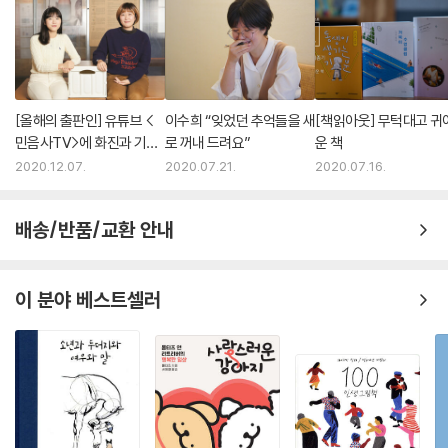
[올해의 출판인] 유튜브 <
이수희 “잊었던 추억들을 새
[책읽아웃] 무턱대고 귀
민음사TV>에 화진과 기현
로 꺼내 드려요”
운 책
이 나왔으면
2020.12.07.
2020.07.21.
2020.07.16.
배송/반품/교환 안내
이 분야 베스트셀러