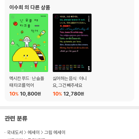
이수희
의 다른 상품
멕시칸 푸드 : 난 슬플
싫어하는 음식 : 아니
때 타코를 먹어
요, 그건 빼주세요
10
10,800
10
12,780
%
%
원
원
관련 분류
국내도서
에세이
그림 에세이