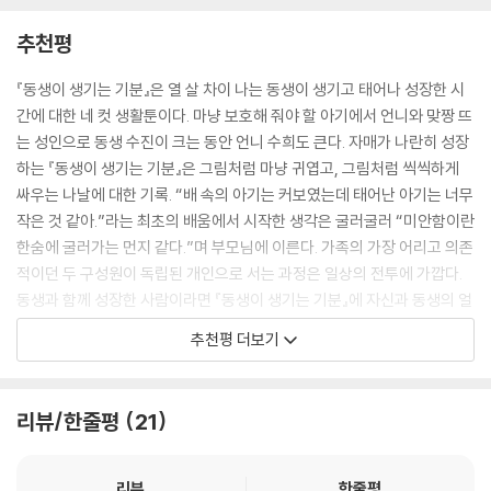
기에 있다.
렸다니, 부끄러워졌다. 어릴 때의 나에게도 미안했다. 아이들의 기분을 무
추천평
심하게 대하는 어른이 되지 말자고 다짐하곤 했는데.
동생의 마음에서 엄마의 마음까지
일단 내가 할 수 있는 건 이 방을 바꾸는 일이라고 생각했다. 사실 그때 나
열 살 어린 동생 수진을 이해하려는 노력을 통해 수희에게는 자신보다 어
『동생이 생기는 기분』은 열 살 차이 나는 동생이 생기고 태어나 성장한 시
는 방을 두 개나 점령하고 있었기 때문에 그중 하나를 동생의 침실로 내주
리고 작은 시간을 헤아릴 수 있는 마음이 생긴다. 그 마음은 자연스레 위로
간에 대한 네 컷 생활툰이다. 마냥 보호해 줘야 할 아기에서 언니와 맞짱 뜨
기로 했다. 어차피 그 방은 잘 들어가지도 않았는데 왜 그제야 그러기로 한
도 커져서 수희는 곧 엄마의 마음까지 헤아릴 수 있게 된다. 수희는 사람들
는 성인으로 동생 수진이 크는 동안 언니 수희도 큰다. 자매가 나란히 성장
건지 미안했다.
이 엄마에게 하는 말들이 이상해 보일 때가 많다. 우리 가족을 잘 모르는 사
하는 『동생이 생기는 기분』은 그림처럼 마냥 귀엽고, 그림처럼 씩씩하게
--- p.229~230
람들이 왜 엄마에게 ‘동생을 늦게 가져서 수희가 외로웠겠다’고 말하는지,
싸우는 나날에 대한 기록. “배 속의 아기는 커보였는데 태어난 아기는 너무
엄마는 왜 수희를 외롭게 만든 ‘나쁜 엄마’가 되어야 하는지, 나의 매끈한
작은 것 같아.”라는 최초의 배움에서 시작한 생각은 굴러굴러 “미안함이란
배와 달리 엄마의 배는 왜 울퉁불퉁한지, 유모차는 왜 유‘모’차인지, 수희는
한숨에 굴러가는 먼지 같다.”며 부모님에 이른다. 가족의 가장 어리고 의존
궁금한 것이 많다. 수희의 깊고 넓게 뻗어나가는 연대의 시선으로부터 한
적이던 두 구성원이 독립된 개인으로 서는 과정은 일상의 전투에 가깝다.
가족의 이야기는 비로소 보편적인 것이 된다.
동생과 함께 성장한 사람이라면 『동생이 생기는 기분』에 자신과 동생의 얼
굴을 몇 번이고 겹쳐 보게 될 것이다.
추천평 더보기
생생한 4컷 만화, 애틋한 에세이
- 이다혜 (《씨네21》 기자, 작가)
신기하게도 동생과의 기억은 모든 것이 여전히 생생하다는 이수희 작가는
「작가의 말」에서 작업을 하면 할수록 ‘동생이 생기는 기분’이 아니라 “동생
일곱 살 때 나에게 언니는 가장 온전한 보호자였다. 어느 저녁 무렵 거실에
리뷰/한줄평
21
에게 반성하는 기분”이 되어 버리는 것 같다고 고백했다. 과연 4컷 만화에
서 티브이를 보고 있을 때, 천둥이 쳤다. 나는 옆에 앉은 언니의 손을 꼭 붙
는 통통 튀는 그림체와 어울리는 찰나의 순간들이 담겨 있는 반면, 만화 사
잡는 것으로 무서움을 달랬다. 언니와 손을 잡는 것만으로 동생이었던 나
이사이 삽입된 에세이에는 이제야 들여다볼 수 있게 된, 부끄럽고 미안한
리뷰
한줄평