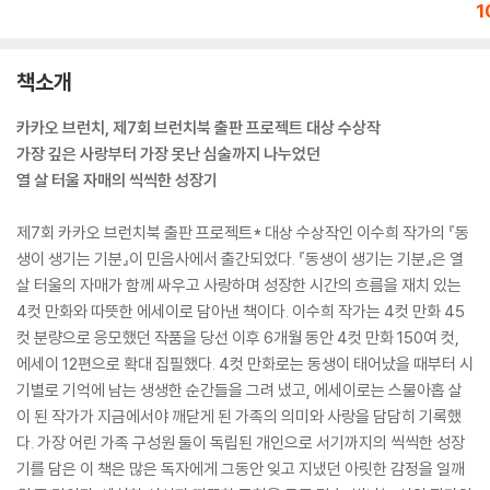
1
책소개
카카오 브런치, 제7회 브런치북 출판 프로젝트 대상 수상작
가장 깊은 사랑부터 가장 못난 심술까지 나누었던
열 살 터울 자매의 씩씩한 성장기
제7회 카카오 브런치북 출판 프로젝트* 대상 수상작인 이수희 작가의 『동
생이 생기는 기분』이 민음사에서 출간되었다. 『동생이 생기는 기분』은 열
살 터울의 자매가 함께 싸우고 사랑하며 성장한 시간의 흐름을 재치 있는
4컷 만화와 따뜻한 에세이로 담아낸 책이다. 이수희 작가는 4컷 만화 45
컷 분량으로 응모했던 작품을 당선 이후 6개월 동안 4컷 만화 150여 컷,
에세이 12편으로 확대 집필했다. 4컷 만화로는 동생이 태어났을 때부터 시
기별로 기억에 남는 생생한 순간들을 그려 냈고, 에세이로는 스물아홉 살
이 된 작가가 지금에서야 깨닫게 된 가족의 의미와 사랑을 담담히 기록했
다. 가장 어린 가족 구성원 둘이 독립된 개인으로 서기까지의 씩씩한 성장
기를 담은 이 책은 많은 독자에게 그동안 잊고 지냈던 아릿한 감정을 일깨