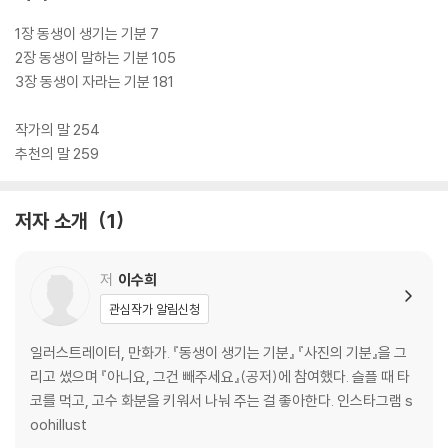
1장 동생이 생기는 기분 7
2장 동생이 말하는 기분 105
3장 동생이 자라는 기분 181
작가의 말 254
추천의 말 259
저자 소개
1
저
이수희
관심작가 알림신청
일러스트레이터, 만화가. 『동생이 생기는 기분』 『사진의 기분』을 그
리고 썼으며 『아니요, 그건 빼주세요』(공저)에 참여했다. 슬플 때 타
코를 먹고, 고수 화분을 키워서 나눠 주는 걸 좋아한다. 인스타그램 s
oohillust