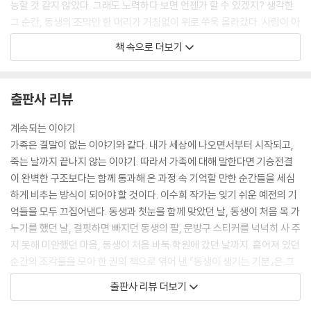
능할 것 같지 않았다. 그래도 노력하다 보면 언젠가 할 수 있겠지? 생각한
그 순간, 동생의 조막만 한 머리가 거침없이 위로 쑤욱 올라갔다. 사람이 아
니라 자라였나? 놀라서 말이 나오지 않았다.
책 속으로 더보기
--- p.73
이 책으로 받을 오해들이 가끔은 걱정된다. 무엇보다 내가 좋은 언니로 보
출판사 리뷰
이겠다는 점이 가장 불편하다. 제목만 보고 사이좋은 자매나 정다운 언니
동생 같은 걸 기대하고 바라볼 사람들이 벌써부터 부담스럽다. 우리는 그
계속되는 이야기
런 자매가 아니다. 내가 좋은 언니인 것은 더더욱 아니고. 동생도 나와 싸울
가족은 결말이 없는 이야기와 같다. 내가 세상에 나오면서부터 시작되고,
때 자주 하는 말이다.
죽는 날까지 끝나지 않는 이야기. 따라서 가족에 대해 말한다면 기승전결
“밖에서 사람들이 좋은 언니라고 하지? 언니는 절대 좋은 언니 아니야.”
이 완벽한 구조보다는 함께 통과해 온 과정 속 기억할 만한 순간들을 세심
이 말에 상처받는 동시에 수긍한다. 편부모 가정에 열 살 어린 동생이 있다
하게 비추는 방식이 되어야 할 것이다. 이수희 작가는 잊기 쉬운 예전의 기
는 정보만으로도 나는 어디에서나 괜찮은 사람으로 평가받았다. 그런 기대
억들을 모두 끄집어낸다. 동생과 첫눈을 함께 맞았던 날, 동생이 처음 목 가
와 다르게 나는 동생에게 무언가를 양보하거나 져 주는 다정하고 어른스러
누기를 했던 날, 걸핏하면 빠지던 동생의 팔, 문방구 스티커를 넉넉히 사 주
운 언니가 아니다.
지 못해 미안했던 마음, 동생이 처음 바둑 학원에 갔던 날까지. 흩어져 있던
--- p.196
순간의 조각들을 모아 한 권의 책으로 엮어 낸 『동생이 생기는 기분』은 그
래서 책을 덮은 뒤에도 계속될 것만 같다. 책 바깥에서 여전히 뚱한 얼굴로
출판사 리뷰 더보기
정말 처음이었다. 동생의 기분을 상상하게 된 건. 그리고 어릴 때의 나와 동
서로를 생각하고 있을 수희와 수진의 모습이 자연스레 그려지는 이유가 여
일시해 본 건. 몇 살 더 먹었다고 학창 시절의 섬세한 느낌들을 벌써 잊어버