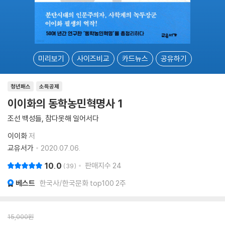
미리보기
사이즈비교
카드뉴스
공유하기
청년패스
소득공제
이이화의 동학농민혁명사 1
조선 백성들, 참다못해 일어서다
이이화
저
교유서가
2020.07.06.
10.0
판매지수
24
39
베스트
한국사/한국문화 top100 2주
15,000
원