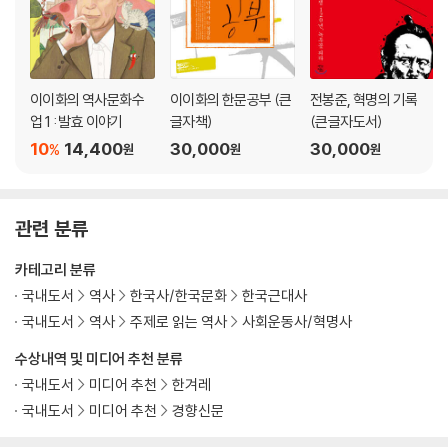
농민통치기구 집강소
천민 부대의 과격한 활동
강렬한 호남 남부 집강소 활동
양반의 씨를 말려라
이이화의 역사문화수
이이화의 한문공부 (큰
전봉준, 혁명의 기록
영남 집강소, 보수 집강소와 결전
업 1 : 발효 이야기
글자책)
(큰글자도서)
10
14,400
30,000
30,000
%
원
원
원
6장 집강소, 민주주의의 뿌리를 내리다
집강소의 역사적 의의
모순의 청산과 그 한계
관련 분류
북접의 견제와 일본 첩자들
쌀의 품귀와 쌀값의 폭등
카테고리 분류
국내도서
역사
한국사/한국문화
한국근대사
부록: 이이화 선생의 생애
국내도서
역사
주제로 읽는 역사
사회운동사/혁명사
수상내역 및 미디어 추천 분류
국내도서
미디어 추천
한겨레
국내도서
미디어 추천
경향신문