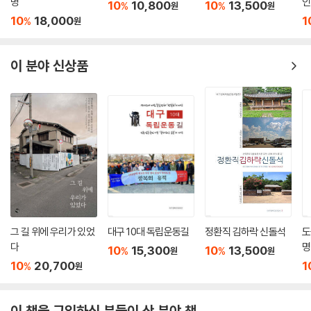
명
인
10
10,800
10
13,500
%
%
원
원
10
18,000
1
%
원
이 분야 신상품
그 길 위에 우리가 있었
대구 10대 독립운동길
정환직 김하락 신돌석
도
다
명
10
15,300
10
13,500
%
%
원
원
10
20,700
1
%
원
이 책을 구입하신 분들이 산 분야 책