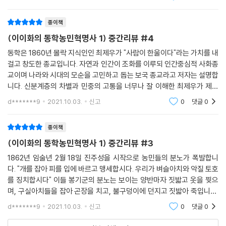
악합니다.
종이책
(이이화의 동학농민혁명사 1) 중간리뷰 #4
동학은 1860년 몰락 지식인인 최제우가 "사람이 한울이다"라는 가치를 내
걸고 창도한 종교입니다. 자연과 인간이 조화를 이루되 인간중심적 사화종
교이며 나라와 시대의 모순을 고민하고 돕는 보국 종교라고 저자는 설명합
니다. 신분계층의 차별과 민중의 고통을 너무나 잘 이해한 최제우가 제시
한 기도문으로서의 주문은 다음입니다. "시천주조화정, 영세불망만사지"
d*******9
2021.10.03.
신고
0
댓글
0
뜻은 "
종이책
(이이화의 동학농민혁명사 1) 중간리뷰 #3
1862년 임술년 2월 18일 진주성을 시작으로 농민들의 분노가 폭발합니
다. "개를 잡아 피를 입에 바르고 맹세합시다. 우리가 벼슬아치와 악질 토호
를 징치합시다" 이들 봉기군의 분노는 보이는 양반마자 짓밟고 옷을 찢으
며, 구실아치들을 잡아 곤장을 치고, 불구덩이에 던지고 짓밟아 죽입니다.
(아... 분노한 민중의 무서움이라니..) ** 구실아치란 조선시대에 각 관아의
d*******9
2021.10.03.
신고
0
댓글
0
벼슬아치 밑