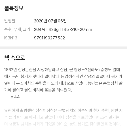
품목정보
발행일
2020년 07월 06일
쪽수, 무게, 크기
264쪽 | 426g | 145*210*20mm
ISBN13
9791190277532
책 속으로
1862년 삼정문란을 시정해달라고 삼남, 곧 경상도?전라도?충청도 일대
에서 농민 봉기가 잇따라 일어났다. 농업생산지인 삼남의 골골마다 봉기가
일어나 구실아치와 수령을 타도의 대상으로 삼았다. 농민들은 문벌정치 말
기에 쌓이고 쌓인 비리에 울분을 터뜨렸다.
--- p.44
요란하게 출범했던 삼정이정청은 문벌정치의 하수인과 현지 수령, 양반 지
주 들의 반대로 폐지되고 말았다. 이때 삼정을 바로잡았다면 조선 말기는
더 생동감 넘치는 사회가 되었을 것이요, 농민 봉기도 잦아들었을 것이다.