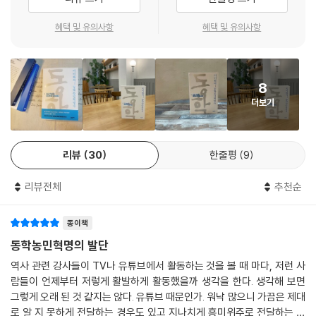
집강소는 본디 동학 교주 최시형이 포덕을 하면서 육임제를 만들어 각기
동학농민혁명은 ‘반봉건·반외세’라는 시대적 과제를 가장 잘 인식했던 변
역할을 맡긴 데서 비롯된 것으로 종교 활동을 위한 일종의 점조직이었다.
혁운동으로 농민을 주축으로 지배계층에 맞선 조선시대 최대의 농민 중심
혜택 및 유의사항
혜택 및 유의사항
농민군은 이를 변혁운동을 펼치는 집강소로 활용한 것이다. 이름은 같으나
항쟁이었다. 동학농민혁명은 한국 민주화운동의 기초가 되었고 오늘날 모
그 역할은 달랐다고 할 수 있다. 집강소의 성격은 기층 민중에 의한 직접 통
든 시민운동의 근원이 되었다. 이 책은 특별히 동학농민혁명의 정신을 재
치기구라고 할 수 있다. 조세와 군납을 포함해 본디 조정에서 군현의 수령
조명한다. 이 혁명이 분단 구조 및 민족 모순을 청산하는 동력으로 작용하
8
에게 위임한 일을 대신 수행했기 때문이다.
여 장차 남북의 통일을 위해 그 정신을 올곧게 계승하는 현재진행형이어야
더보기
--- p.235
하기 때문이다. 또한 진정한 평등과 자주를 실현하는 과제를 안고 인권을
보장하도록 노력함으로써 동학농민군의 정신을 미래의 역사적 자산으로
집강소에서는 봉건체제의 경제적 기반인 토지제도를 뜯어고치고자 했던
삼아야 하기 때문이다. 역사는 기억하지 않으면 미래의 교훈으로 삼을 근
리뷰
30
한줄평
9
듯하다. 이는 “토지는 평균으로 분작(分作)케 할 사”라는 오지영의 기록
거를 잃는다. “농민군의 지향과 정신은 미래의 역사적 자산이 될 것이며,
에서 볼 수 있듯이 대지주의 농토를 거두어 농민들에게 고루 나누어주려는
통합과 화해는 민주주의 구현에 잣대가 될 것이고, 반외세·자주의 지향은
리뷰전체
추천순
것이다. 여기에는 대군이나 공주 등 왕실 소유의 궁방전도 포함된다. 만약
통일의 화두가 될 것이다.”
시행되었다면 이는 한국사를 통틀어 혁명적인 조치였겠으나 집강소 활동
기간이 짧아 뜻을 이루지 못한 것으로 보인다.
종이책
--- p.240
동학농민혁명의 발단
역사 관련 강사들이 TV나 유튜브에서 활동하는 것을 볼 때 마다, 저런 사
람들이 언제부터 저렇게 활발하게 활동했을까 생각을 한다. 생각해 보면
그렇게 오래 된 것 같지는 않다. 유튜브 때문인가. 워낙 많으니 가끔은 제대
로 알 지 못하게 전달하는 경우도 있고 지나치게 흥미위주로 전달하는 경