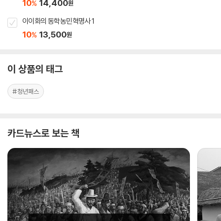
10
14,400
%
원
이이화의 동학농민혁명사 1
10
13,500
%
원
이 상품의 태그
#청년패스
카드뉴스로 보는 책