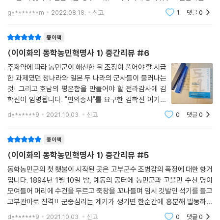
우도 많다. 나에게 최고의 역사 선생님은 이이화 선생님이다. 두 가지 때
g********m
2022.08.18.
신고
1
댓글
0
문이다. 1차
종이책
(이이화의 동학농민혁명사 1) 중간리뷰 #6
주화약에 따라 농민군이 해산한 뒤 조정이 풀어야 할 시급
한 과제였던 청나라와 일본 두 나라의 군사들이 물러나는
것! 그리고 호남의 평온함을 만들어야 할 전라감사에 김
학진이 임명됩니다. "편의종사"를 요구한 김학진 여기서
편의종사란 수령이나 장수가 현지 사정에 따라 임금의 결
d*******9
2021.10.03.
신고
0
댓글
0
재를 받지 않고 먼저 일을 처리할 수 잇는 권한을 갖는 것
을 말합니다. 전주에서 해산한 농민군은
종이책
(이이화의 동학농민혁명사 1) 중간리뷰 #5
동학농민군의 첫 횃불이 시작된 곳은 고부군수 조병갑의 폭정에 대한 항거
입니다. 1894년 1월 10일 밤, 예동의 공터에 농민군과 고을민 수천 명이
모여들어 머리에 수건을 두르고 죽창을 꼬나들며 임시 깃발인 석기를 들고
고부관아로 진격!! 군중심리는 계기가 생기면 한순간에 흥분해 발동하기
에 이들은 전봉준의 지휘 아래 하나로 뭉쳐 11일 새벽 고부관아 동헌을 장
d*******9
2021.10.03.
신고
0
댓글
0