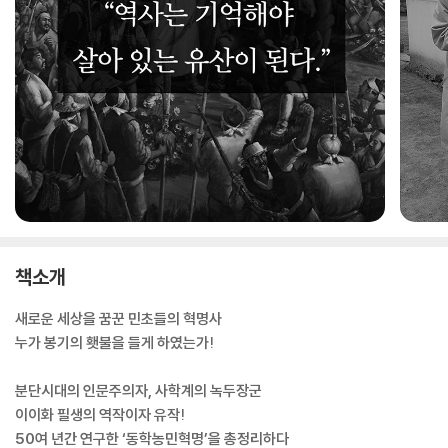
책소개
새로운 세상을 꿈꾼 민초들의 혁명사
누가 봉기의 횃불을 들게 하였는가!
분단시대의 인문주의자, 사학계의 녹두장군
이이화 필생의 역작이자 유작!
50여 년간 연구한 ‘동학농민혁명’을 총정리하다