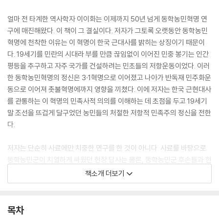
얼마 전 타계한 역사학자 이이화는 이제까지 50년 넘게 동학농민혁명 연
구에 매진해왔다. 이 책이 그 결실이다. 저자가 그토록 오랫동안 동학농민
혁명에 천착한 이유는 이 혁명이 한국 근대사를 밝히는 상징이기 때문이
다. 19세기를 민란의 시대라 부를 만큼 끊임없이 이어진 민중 봉기는 인간
평등을 추구하고 자주 국가를 건설하려는 민초들의 저항운동이었다. 이러
한 동학농민혁명의 정신은 3·1혁명으로 이어졌고 나아가 반독재 민주화운
동으로 이어져 촛불혁명에까지 영향을 끼쳤다. 이에 저자는 한국 근현대사
를 관통하는 이 혁명의 민족사적 의의를 이해하는 데 초점을 두고 19세기
말 조선을 뜨겁게 달구었던 농민들의 처절한 저항적 민족주의 정신을 전한
다.
저자는 단순히 사료에만 치중한 연구를 한 것이 아니다. 사료를 바탕으로
동학농민군이 치열하게 싸웠던 현장 답사는 물론, 동학농민군 후손들과 현
지인들의 증언을 수집하여 철저히 고증했다. 그뿐 아니라 조선 관료들의
책소개 더보기
기록과 일본의 기록물까지 샅샅이 훑으며 방대한 자료를 토대로 1894년
동학농민혁명을 총정리했다. 또한 민초들의 함성을 고스란히 느낄 수 있는
200여 컷의 자료 사진과 현장 사진은 과거와 현재의 대화에 중요한 매개
목차
체 역할을 할 뿐 아니라 동학농민혁명 전개과정을 한눈에 이해하는 데 도