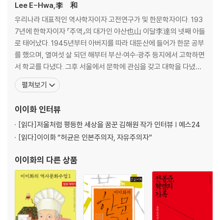
동학의 전파와 민중의 호응
Lee E-Hwa,李離和
최시형의 포덕 활동과 이필제의 변혁운동
우리나라 대표적인 역사학자이자 고전연구가 및 한문학자이다. 193
왜놈과 양놈은 물러가라
7년에 한학자이자 『주역』의 대가인 야산也山 이달李達의 넷째 아들
척왜양창의의 기치를 내걸다
로 태어났다. 1945년부터 아버지를 따라 대둔산에 들어가 한문 공부
열기 가득한 원평집회
를 했으며, 열여섯 살 되던 해부터 부산·여수·광주 등지에서 고학하면
서 학교를 다녔다. 그후 서울에서 문학에 관심을 갖고 대학을 다녔으
4장 보국안민의 깃발을 드높이다
나 중퇴하고 한국학 및 한국사 탐구에 열중했다. 민족사·민중사·생활
펼쳐보기
결의에 찬 사발통문을 돌리다
사 중심의 한국사 기술에 열정을 쏟았으며, 오늘의 관점에서 역사 인
첫 횃불을 든 고부 봉기
물을 재평가하는 작업 등을 통해 역사를 대중화하는 일에도 힘써왔
이이화
인터뷰
무장에서 선전포고를 하다
다. 민족문화추진회(현 한국고전번역원)와 서울대 규장각
황토현 아래 널린 주검
[읽다]
저울처럼 평등한 세상을 꿈꾼 김해원 작가 인터뷰 | 예스24
황토현전투에서 첫 승리를 거두다
[읽다]
이이화 “허균은 인본주의자, 자유주의자”
남쪽으로 돌린 농민군 깃발
황룡강 가의 기지 넘치는 승리
이이화
의 다른 상품
마침내 전주성을 점령하다
화약을 맺다
5장 농민통치기구 집강소의 태동
민주주의의 뿌리, 집강소