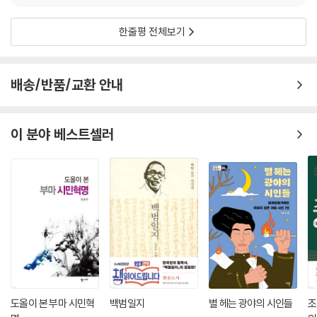
한줄평 전체보기
배송/반품/교환 안내
이 분야 베스트셀러
도올이 본 부마 시민혁
백범일지
별 헤는 광야의 시인들
조