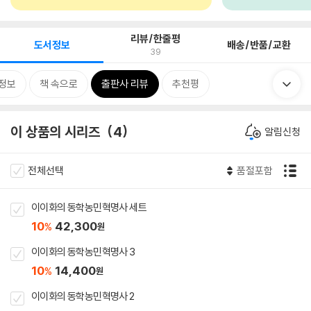
리뷰/한줄평
도서정보
배송/반품/교환
39
정보
책 속으로
출판사 리뷰
추천평
이 상품의 시리즈
4
알림신청
전체선택
품절포함
이이화의 동학농민혁명사 세트
10
42,300
%
원
이이화의 동학농민혁명사 3
10
14,400
%
원
이이화의 동학농민혁명사 2