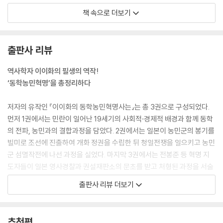
결국 문벌정치 아래에서 삼정의 운영은 더욱 파행으로 치달은 채 끝장나고
책 속으로 더보기
말았다. 이로써 꺼져가는 조선왕조의 불꽃을 되살릴 마지막 기회는 사라졌
다.
--- p.64
출판사 리뷰
19세기를 ‘민란의 시대’라 말한다. 몇몇 문벌가가 이른바 세도정치를 통해
역사학자 이이화의 필생의 역작!
모든 권력을 틀어쥐고 온갖 부정과 불법을 자행했다. 그래서 평안도를 중
‘동학농민혁명’을 총정리하다
심으로 한 농민전쟁, 삼남을 중심으로 한 농민 봉기가 잇따라 일어났다. 조
선 말기의 환란도 이제 막바지에 이르렀다.
저자의 유작인 『이이화의 동학농민혁명사는』는 총 3권으로 구성되었다.
--- p.79
먼저 1권에서는 민란이 일어난 19세기의 사회적·경제적 배경과 함께 동학
의 전파, 농민과의 결합과정을 담았다. 2권에서는 일본이 농민군의 봉기를
일촉즉발의 상황에서도 조정에서는 미봉책으로 일관하면서 전면적인 개
빌미로 조선에 진출하여 개화 정권을 수립한 뒤 청일전쟁을 일으키고 농민
혁 정책을 실시하지 않았고 오히려 동학농민군 토벌작전을 서둘렀다. 한
군 섬멸작전에 나선 과정을 실었다. 마지막 3권에서는 전봉준 등 혁명 지
치 앞도 내다보지 못하는 못된 제 버릇을 개에게도 주지 않고 다시 끌어안
도자들이 일본 영사경찰과 권설재판소의 문초를 받고 처형된 과정을 서술
고 놀았다. 프랑스혁명 직전의 부르봉 왕조처럼 어리석게도 눈과 귀를 꼭
하고 그들의 죽음과 항일의병이나 3·1혁명 가담과정에 대해 알아보았다.
출판사 리뷰 더보기
닫았다.
그리고 부록으로 동학농민군이 직접 작성하여 발표하고 전달한 관련 문서
--- p.108
를 모아 정리했다.
추천평
전봉준은 고부 봉기를 발판으로 삼아 호남뿐 아니라 전국 전역으로 봉기를