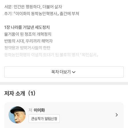
움을 준다.
서문: 인간은 평등하다, 더불어 살자
추기: 『이이화의 동학농민혁명사』 출간에 부쳐
이 책은 총 3권으로 구성되었다. 온갖 적폐와 삼정의 문란으로 농민들의
불만이 폭발하면서 조선시대 경제의 근간이었던 농민층까지 저항의 대열
1장 나라를 거덜낸 세도정치
에 합류하게 되는 과정과 그와 관련된 사건을 살펴보았다. 이 책을 통해 저
물거품이 된 정조의 개혁정치
자는 역사가 어떻게 우리 삶의 이정표가 되는지, 왜 미래의 교훈으로 삼아
반동의 시대, 우리끼리 해먹자
야 하는지 물으면서 동학농민혁명의 정신을 재조명한다.
정약용과 방외거사들의 한탄
동학농민혁명의 이념적 토대가 된 불후의 명저 『목민심서』
2장 들끓는 불만 속에 타오르는 민란의 횃불
목차 더보기
지리산 아래에서 싹튼 농민 봉기
전국으로 번진 농민 봉기
삼정을 바로잡아라
저자 소개
1
모든 것이 도로아미타불
외세와 내정이 뒤엉킨 모순의 시대
나라 안 계층의 갈등
저
이이화
관심작가 알림신청
3장 타오르는 민중 봉기의 불길