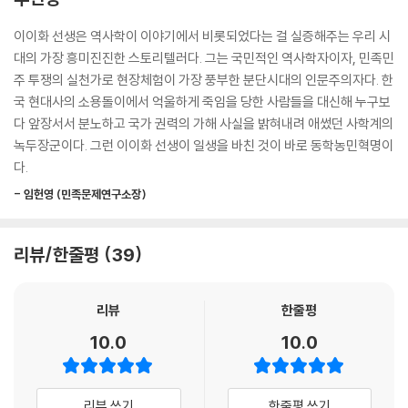
새로운 세상을 꿈꾼 민초들의 혁명사
확대하려는 구상을 세우고 창의의 격문을 띄웠다. 전봉준이 보낸 심부름꾼
근대사의 여명을 밝히는 횃불이 타오르다!
이이화 선생은 역사학이 이야기에서 비롯되었다는 걸 실증해주는 우리 시
들은 이 격문을 품에 감추고 골골을 뛰어다녔다.
대의 가장 흥미진진한 스토리텔러다. 그는 국민적인 역사학자이자, 민족민
--- p.127
1894년 동학농민혁명은 단순한 민란이 아니라 우리 근대사의 여명을 밝
주 투쟁의 실천가로 현장체험이 가장 풍부한 분단시대의 인문주의자다. 한
히는 상징이었다. 탐관오리의 수탈에 시달리던 농민들은 전라도 고부군수
국 현대사의 소용돌이에서 억울하게 죽임을 당한 사람들을 대신해 누구보
흰옷을 입고 푸른 죽창을 꼬나든 농민군의 모습에 “일어나면 백산이요, 앉
조병갑의 가렴주구에 맞서 민란을 일으켰다. 이 고부 민란이 도화선이 되
다 앞장서서 분노하고 국가 권력의 가해 사실을 밝혀내려 애썼던 사학계의
으면 죽산”이라는 말이 생겨났다. 농민군이 일제히 일어서면 흰 구름을 뭉
어 전국으로 확산된 동학농민혁명은 일부 특권층의 토지 소유 및 농업 생
녹두장군이다. 그런 이이화 선생이 일생을 바친 것이 바로 동학농민혁명이
친 듯했고 앉아 있으면 푸른 죽창이 빽빽했던 것이다. 들썩이는 농민군의
산의 독점과 인간의 존엄성을 짓밟는 신분 차별을 타파하고자 “사람이 하
다.
열기는 작은 백산을 들어 옮길 것만 같았다. 먼저 백산의 지휘부에서는 거
늘이다”라는 명제를 내걸고 새로운 세상을 열망하는, 개벽을 꿈꾼 농민·노
사 동기를 간단명료하게 밝힌 격문을 다시 사방에 돌렸다.
- 임헌영 (민족문제연구소장)
비·백정 등이 주도한 아래로부터의 혁명이었다. 나아가 이를 빌미로 농민
--- p.144
군 진압을 위해 조선에 파견된 일본의 간섭과 침략에 맞서 싸운 변혁운동
이었다. 비록 실패로 끝났지만 인간 평등을 추구하고 자주 국가를 건설하
리뷰/한줄평
39
호남 지방을 중심으로 전개된 집강소는 수령들을 보조 또는 협조자로 끌어
려는 동학농민혁명 정신은 3·1혁명으로 계승되었고 나아가 4·19혁명, 5·1
들인 농민통치기구였고 반봉건운동에 초점을 맞추어 활동했다. 집강소는
8민주화운동, 6·10민주항쟁 등 반독재 민주화운동과 촛불혁명으로 이어
세도가들이 벌인 중앙의 수탈과 수령·벼슬아치·구실아치의 부정을 척결하
리뷰
한줄평
졌다.
고, 양반과 상놈을 가르는 신분 차별을 없애고, 빈민을 구제하고, 부채를
10.0
10.0
탕감하는 등의 일을 벌였다.
“역사는 미래를 여는 희망이다”
--- p.205-206
동학농민혁명, 미래 역사의 전진을 위한 교훈
리뷰 쓰기
한줄평 쓰기