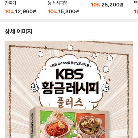
만들기
능 레시피북
백
10
25,200
%
원
10
12,960
10
15,300
1
%
%
원
원
상세 이미지