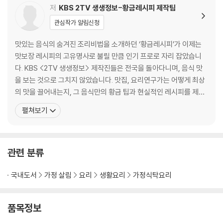
마포돼지갈비 046
저
KBS 2TV 생생정보-황금레시피 제작팀
단호박오리찜 050
관심작가 알림신청
LA갈비 054
돼지고기 김치말이찜 058
맛있는 음식의 숨겨진 조리비법을 소개하던 ‘황금레시피’가 이제는
고등어 김치조림 062
맛보장 레시피의 고유명사로 불릴 만큼 인기 프로로 자리 잡았습니
다. KBS <2TV 생생정보> 제작진들은 전국을 돌아다니며, 음식 맛
PART 2
을 보는 것으로 그치지 않았습니다. 맛집, 요리연구가는 어떻게 최상
찌개, 국, 밑반찬
의 맛을 끌어내는지, 그 음식만의 황금 팁과 현실적인 레시피를 제시
하기 위해 부단히 노력했습니다. 그리고 이것이 고스란히 시청자들에
펼쳐보기
꽃게탕 068
게 전해진 덕분에 더욱 사랑받을 수 있었습니다. 누구나 쉽고 맛있게
무생채&무나 072
따라 할 수 있도록 이밥차 요리연구소에서는 방송을 꼼꼼히 보면서
파개장 076
따라 하고 검증하여 그 깊은 맛의 비결을 풀어냈습니다. 고수
소고기볶은고추장 080
관련 분류
북어콩나물국 082
간장새우 086
국내도서
가정 살림
요리
생활요리
가정식탁요리
파김치 090
돼지고기장조림 094
품목정보
깻잎장아찌 098
콩나물김칫국 100