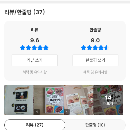
간략한 레시피라고 해서 불친절한 레시피라는 오해는 금물! 철저히 요리
고추잡채 150
초보의 눈으로 까다롭고 어려워 보이는 맛집의 레시피도 집에서 쉽게 따라
고추장삼겹살 154
리뷰/한줄평
37
할 수 있도록 레시피 곳곳에 깨알같은 ‘황금팁’을 가득 수록했다. 집에서 만
돼지고기두루치기 158
들기에는 까다로운 요리도 차근차근 자세하게 조리 과정을 설명했을 뿐만
두부두루치기 162
아니라 요리가 어려운 초보들에게는 이를 대체할 방법까지 눈높이에 맞게
리뷰
한줄평
설명했다. 그뿐 아니라 고기를 구울 때 뒤집는 타이밍, 주방 도구 관리 팁
PART 4
9.6
9.0
등 맛을 내기 위한 팁들도 다양하게 수록했다. 요리마다 가득한 황금팁으
별미요리
로 맛집 같은 맛을 내보자.
육회 168
리뷰 쓰기
한줄평 쓰기
다양한 상황에 어울리는 다채로운 레시피
짜장 172
시래기밥 176
혜택 및 유의사항
혜택 및 유의사항
맛집의 비법을 가득 담은 황금레시피라고 해서 특별한 요리만 담은 것이
바지락술찜 180
아니다. 집에서 먹는 간단한 한 끼나 반찬도 맛집에서 먹듯이 제대로 먹기
메밀전 182
위해서 다채로운 레시피를 담았다. 다양한 상황에 어울리는 일품요리부터
라볶이 184
14
일상을 맛집처럼 만드는 찌개, 국, 밑반찬 요리, 한 끼로도 든든한 볶음요
메밀비빔국수 188
더보기
리, 손님상에 내어놓아도 손색없는 별미요리까지 황금 같은 레시피로 식탁
약밥&견과류강정 192
을 황금빛으로 물들여보자.
4
4
김치비빔국수 196
동지팥죽&팥칼국수 200
리뷰
27
한줄평
10
반숙 오므라이스 204