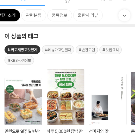
37
저자 소개
관련분류
품목정보
출판사 리뷰
이 상품의 태그
#싸고재밌고맛있게
#메뉴가고민될때
#반찬고민
#맛집요리
#KBS생생정보
만원으로 일주일 반찬
하루 5,000원 집밥 만
선미자의 맛
문