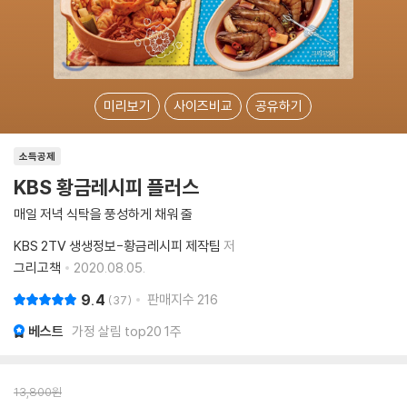
미리보기
사이즈비교
공유하기
소득공제
KBS 황금레시피 플러스
매일 저녁 식탁을 풍성하게 채워 줄
KBS 2TV 생생정보-황금레시피 제작팀
저
그리고책
2020.08.05.
9.4
판매지수
216
37
베스트
가정 살림 top20 1주
13,800
원