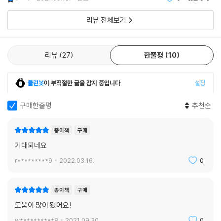
송에 훅훅 지나갔었던
리뷰 전체보기
리뷰
27
한줄평
10
클린봇
이 부적절한 글을 감지 중입니다.
설정
구매한줄평
추천순
종이책
구매
기대되네요
r*********9
2022.03.16.
0
종이책
구매
도움이 많이 됐어요!
w**********8
2021.09.30.
0