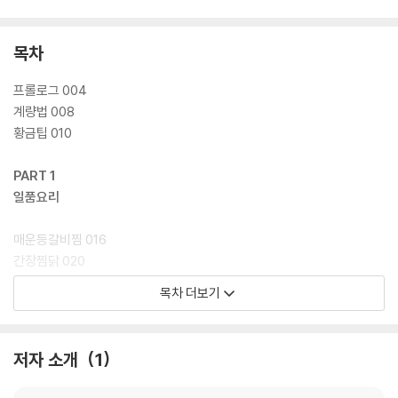
목차
프롤로그 004
계량법 008
황금팁 010
PART 1
일품요리
매운등갈비찜 016
간장찜닭 020
아귀찜 024
목차 더보기
서울식불고기 028
코다리찜 030
전복버터구이 034
저자 소개
1
만두전골 038
떡갈비 042