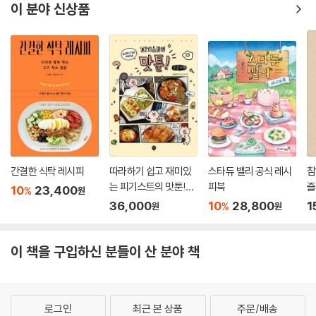
이 분야 신상품
간결한 식탁 레시피
따라하기 쉽고 재미있
스타듀 밸리 공식 레시
참
는 피기스트의 맛툰!
피북
즐
10
23,400
%
원
(큰글자책)
36,000
10
28,800
1
%
원
원
이 책을 구입하신 분들이 산 분야 책
로그인
최근 본 상품
주문/배송