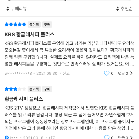
굴전 208
구매리뷰
추천순
충무김밥 212
아보카도명란비빔밥 216
종이책
구매
프렌치토스트&토스트 220
KBS 황금레시피 플러스
빈대떡 224
전복장 228
KBS 황금레시피 플러스를 구입해 읽고 남기는 리뷰입니다!원래도 요리책
반숙달걀장 232
모으는걸 좋아해서 좀 특별한 요리책이 없을까 찾아보다가 황금레시피라
굴국밥 236
길래 얼른 구입했습니다. 실제로 요리를 하지 않더라도 요리책에 나온 특
별한 레시피들을 구경하는 것만으로 만족스러워 질 때가 있거든요. 이 책
이 그런 쪽으로 힐링이 많이 됐어요~ 황금레시피 팀에서 정리한 레시피들
INDEX 240
w**********8
2021.09.30.
신고
0
댓글
0
답게 제가 추구하는 그
종이책
구매
황금레시피 플러스
KBS 2TV 생생정보-황금레시피 제작팀에서 발행한 KBS 황금레시피 플
러스를 읽고 리뷰 남갑니다. 항상 퇴근 후 집에 들어오면 자연스럽게 보게
되는 프로그램이 생생정보라는 정보프로그램인데, 이 프로그램 중에서도
기업에 남은 코너 중에 하나인 황금레시피에 대한 내용을 담은 책입니다.
앞 권도 구입했지만 만족도가 높아서 뒷권도 구입하게 되었네요. 빠른 방
l***l
2021.09.18.
신고
0
댓글
0