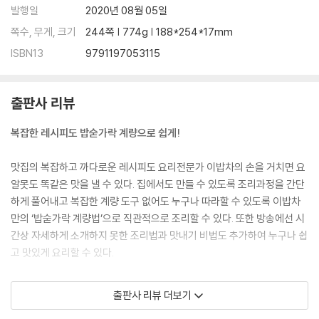
발행일
2020년 08월 05일
명란달걀말이 104
쪽수, 무게, 크기
244쪽 | 774g | 188*254*17mm
짜글이찌개 106
김부각 108
ISBN13
9791197053115
만능생선무조림 112
만능콩나물찜 114
꼬막무침 116
출판사 리뷰
차돌박이된장찌개 118
복잡한 레시피도 밥숟가락 계량으로 쉽게!
갈치조림 120
봄동겉절이&봄동된장무침 124
맛집의 복잡하고 까다로운 레시피도 요리전문가 이밥차의 손을 거치면 요
알못도 똑같은 맛을 낼 수 있다. 집에서도 만들 수 있도록 조리과정을 간단
PART 3
하게 풀어내고 복잡한 계량 도구 없어도 누구나 따라할 수 있도록 이밥차
볶음요리
만의 ‘밥숟가락 계량법’으로 직관적으로 조리할 수 있다. 또한 방송에선 시
간상 자세하게 소개하지 못한 조리법과 맛내기 비법도 추가하여 누구나 쉽
잡채 130
고 맛있게 요리할 수 있다.
참치김치볶음밥 134
소불고기 138
레시피마다 숨어있는 황금팁을 찾는 재미
해물복음면 142
출판사 리뷰 더보기
순대볶음 146