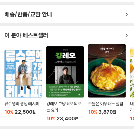
배송/반품/교환 안내
이 분야 베스트셀러
류수영의 평생 레시피
걍레오 그냥 레오의 오
오늘은 아무래도 덮밥
내
늘 요리
라
10
22,500
10
3,870
%
%
원
원
10
23,400
1
%
원