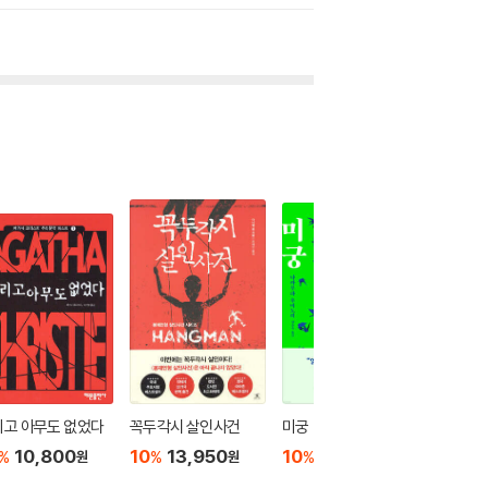
리고 아무도 없었다
꼭두각시 살인사건
미궁
레이크
10,800
10
13,950
10
13,320
10
1
%
%
%
%
원
원
원