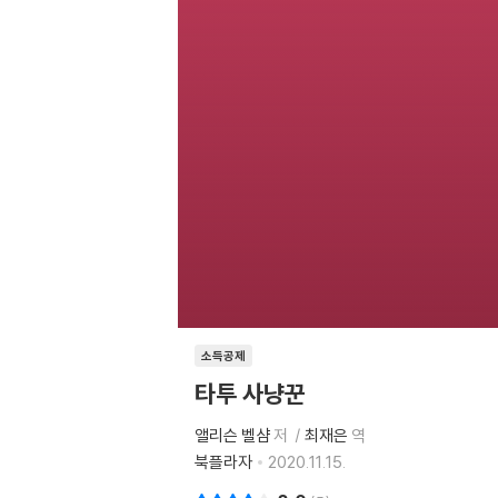
소득공제
타투 사냥꾼
앨리슨 벨샴
저
최재은
역
북플라자
2020.11.15.