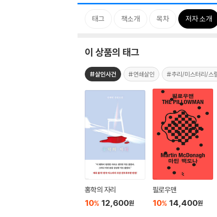
태그
책소개
목차
저자 소개
이 상품의 태그
#살인사건
#연쇄살인
#추리/미스터리/스
홍학의 자리
필로우맨
10
12,600
10
14,400
%
%
원
원