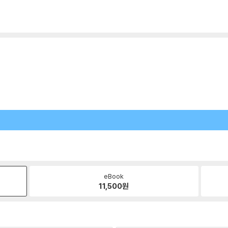
eBook
11,500
원