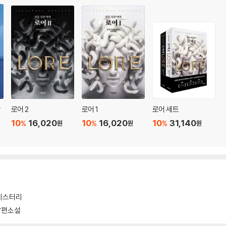
말
로어 2
로어 1
로어 세트
10
16,020
10
16,020
10
31,140
%
%
%
원
원
원
미스터리
장편소설