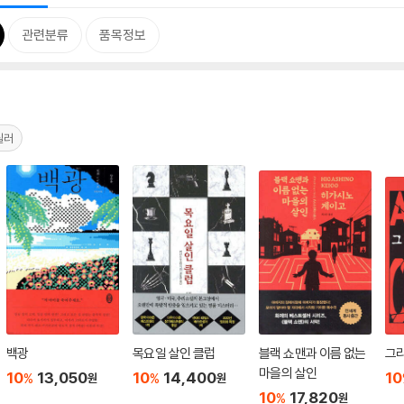
관련분류
품목정보
릴러
백광
목요일 살인 클럽
블랙 쇼맨과 이름 없는
그
마을의 살인
10
13,050
10
14,400
10
%
%
원
원
10
17,820
%
원