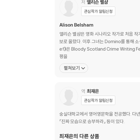
저
앨리슨 벨샴
관심작가 알림신청
Alison Belsham
앨리슨 벨샴은 영화 시나리오 작가로 처음 작가 생활
보로 올랐다. 이후 그녀는 Domino를 통해 소설
ef》은 Bloody Scotland Crime Wri
평을
펼쳐보기
역
최재은
관심작가 알림신청
숭실대학교에서 영어영문학을 전공했다. 다년간
『진짜 모습으로 승부하라』 등이 있다.
최재은
의 다른 상품