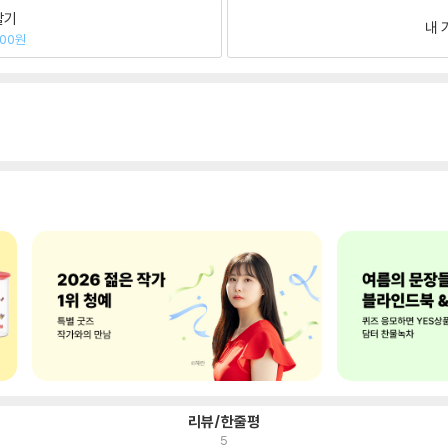
팔기
내 
600원
리뷰/한줄평
5