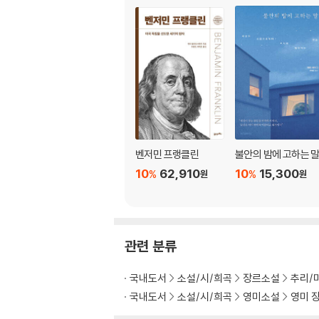
벤저민 프랭클린
불안의 밤에 고하는 
10
62,910
10
15,300
%
%
원
원
관련 분류
국내도서
소설/시/희곡
장르소설
추리/
국내도서
소설/시/희곡
영미소설
영미 