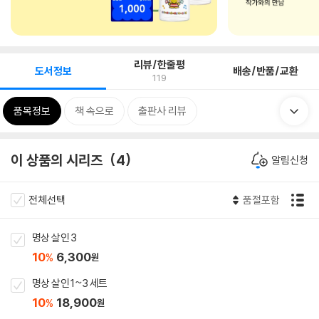
리뷰/한줄평
도서정보
배송/반품/교환
119
품목정보
책 속으로
출판사 리뷰
이 상품의 시리즈
4
알림신청
전체선택
품절포함
명상 살인 3
10
6,300
%
원
명상 살인 1~3 세트
10
18,900
%
원