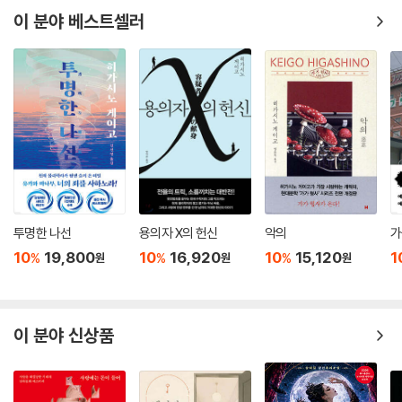
이 분야 베스트셀러
투명한 나선
용의자 X의 헌신
악의
가
10
19,800
10
16,920
10
15,120
1
%
%
%
원
원
원
이 분야 신상품