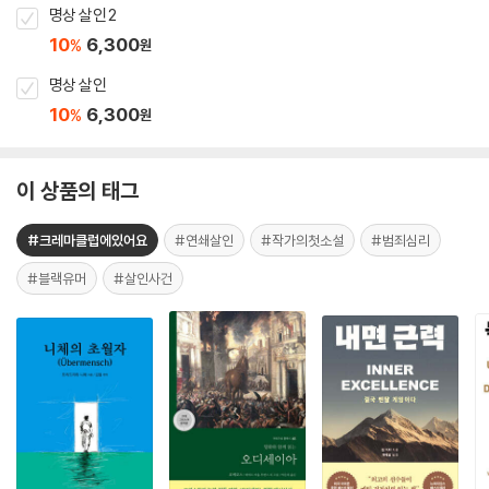
명상 살인 2
10
6,300
%
원
명상 살인
10
6,300
%
원
이 상품의 태그
#크레마클럽에있어요
#연쇄살인
#작가의첫소설
#범죄심리
#블랙유머
#살인사건