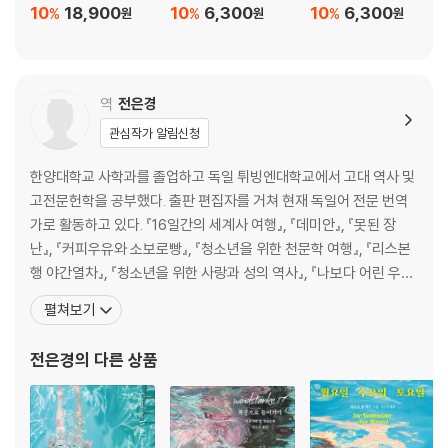
10
18,900
10
6,300
10
6,300
%
%
%
원
원
원
실수
선물
관심 돌리기
에움길
역
전은경
깜짝 이벤트
관심작가 알림신청
정체성
유년 시절
한양대학교 사학과를 졸업하고 독일 튀빙엔대학교에서 고대 역사 및
지원
고전문헌학을 공부했다. 출판 편집자를 거쳐 현재 독일어 전문 번역
파괴
가로 활동하고 있다. 『16일간의 세계사 여행』, 『데미안』, 『못된 장
흔적
난』, 『커피우유와 소보로빵』, 『청소년을 위한 천문학 여행』, 『리스본
행 야간열차』, 『청소년을 위한 사랑과 성의 역사』, 『나보다 어린 우리
누나』, 『꿈꾸는 책들의 미로』, 『아침 식사로 공기 한 모금』, 『열아홉,
펼쳐보기
자살 일기』, 『가르쳐 주세요!』, 『아인슈타인의 청소년을 위한 물리
학』, 『인터넷이 끊어진 날』, 『호기심 로봇 로키』, 『이래도 안 무서
전은경
의 다른 상품
워?』, 『알록달록 손바