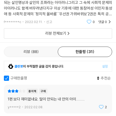
되는 살인명상과 살인의 조화라는 아이러니그리고 그 속에 사회적 문제의
아이러니도 함께 버무려낸다지구 이상 기후에 대한 동참여성 이민자 동성
애 등 사회적 문제의 '정치적 올바름' '우선권 가위바위보'2권은 특히 공감
가는 내용이나 한번 실천해봐야겠단 생각이 드는 좋은 글귀도 많았다 단순
f********c
2022.02.11.
신고
0
댓글
0
타임킬링용 추리
리뷰 전체보기
리뷰
88
한줄평
31
클린봇
이 부적절한 글을 감지 중입니다.
설정
구매한줄평
추천순
종이책
구매
1편 보다 재미없네요. 말이 안되는 내 안의 아이...........
y*****2
2022.02.08.
2