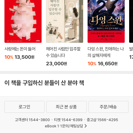
사랑에는 돈이 들어
헤어진 사람만 입주할
다잉 스완, 친애하는 나
발
수 있습니다
의 살해자에게
10
13,500
1
%
원
23,000
10
16,650
%
원
원
이 책을 구입하신 분들이 산 분야 책
로그인
최근 본 상품
주문/배송
고객센터 1544-3800
티켓 1544-6399
중고샵 1566-4295
eBook 1:1문의/채팅상담