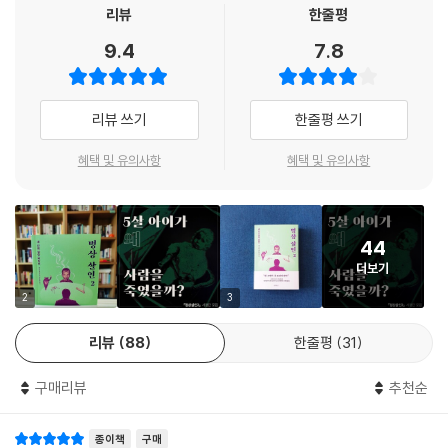
될 말이었다. 브라이트너 씨 덕분에 나는 내 내면아이와 계약을 맺지 않았
에게 각 얼음을 던졌을 때, 유치원 지하실 포로에게 밥을 늦게 줄 때, 비요
리뷰
한줄평
던가. --- 「‘순진한’과 ‘유치한’」 중에서
른은 스스로를 이해할 수 없었다. 그는 성숙한 교양인인데 왜 이런 사소한
9.4
7.8
짜증들을 견디지 못하고 자꾸만 원초적으로 반응하고 싶은 욕구가 든단 말
당신의 내면아이는 대체로 의심이 많다. 그걸 이용하라. 일어날지도 모르
인가.
는 위험에 일찌감치 무척 감정적으로 반응한다. 그걸 위험으로 볼지, 기회
‘거의’ 완벽했던 가족 여행에서, 결국 그 자아는 모습을 드러냈다. 여행을
리뷰 쓰기
한줄평 쓰기
로 볼지는 당신에게 달렸다.
망친 재수 없는 종업원에게 꼭 복수해야만 한다고 목소리가 외쳤다. 비요
--- 「위험」 중에서
른은 너무도 순수하게 살인을 종용하는 이 목소리를 직면하고, 또 한 번 이
혜택 및 유의사항
혜택 및 유의사항
상한 내면 치유와 기괴한 범죄가 시작된다.
더 내밀하게, 더 위트 있게, 더 기묘하게
44
돌아온 명상 살인자의 고백
더보기
평화로운 명상과 피 튀기는 살인, 전개를 예상할 수 없는 범죄소설과 공감
2
3
되는 유쾌한 블랙코미디물, 이 어려운 조화를 『명상 살인』 시리즈는 해낸
리뷰
88
한줄평
31
다. 이번에도 작가 카르스텐 두세는 어울리지 않을 것 같았던 요소들을 솜
씨 좋게 엮어나갈 뿐 아니라, 주인공의 심리에 한 발 더 깊숙이 들어가고 한
구매리뷰
추천순
층 더 유려하게 사회를 풍자한다.
전편이 일상적 스트레스를 해소할 명상 방법을 소개했다면, 2편은 억눌려
종이책
구매
있던 어릴 적 상처에 접근해 근원적인 내면의 문제들을 다룬다. 조직범죄