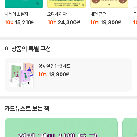
니체의 초월자
오디세이아
내면 근력
독
10
15,210
10
24,300
10
19,800
1
%
%
%
원
원
원
이 상품의 특별 구성
명상 살인 1~3 세트
10
18,900
%
원
카드뉴스로 보는 책