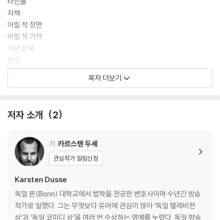
타인들
자책
어릴 적 장면
어릴 적 기억
기본 신뢰
현실
생각의 방랑
목차 더보기
창의성
배드뱅크
미니멀리즘
저자 소개
2
‘순진한’과 ‘유치한’
시간 여행
부모
저
카르스텐 두세
신조
관심작가 알림신청
무기
어릴 적 소망
Karsten Dusse
다시 쓰기
독일 본(Bonn) 대학교에서 법학을 전공한 변호사이며 수년간 방송
내면아이와 자녀
작가로 일했다. 그는 무엇보다 유머에 관심이 많아 ‘독일 텔레비전
부족한 정보
상’과 ‘독일 코미디 상’을 여러 번 수상하는 영예를 누렸다. 독일 방송