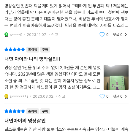
명상살인 첫번째 책을 재미있게 읽어서 구매하게 된 두번쨰 책!! 처음에는
리뷰가 없을때 막 나온 따끈따끈한 책을 샀는데 어느새 보니 첫번째 책보
다는 평이 좋진 못해 기대감이 떨어졌으나, 비상한 두뇌의 변호사가 펼치
는 범죄가 아슬아슬하게 느껴졌다. 명상을 통해 내면의 자아를 다스리는
방식이 독특한 것 같으면서 범죄자가 화자인 책이 적지 않다보니 독특한
s****9
2023.11.07.
신고
0
댓글
0
설정을 넣은 거
종이책
구매
내면 아이와 나의 명작살인!!
명상 살인 1권을 읽고 주저 없이 2,3권을 제 손안에 넣었
습니다. 2023년에 많은 책을 읽겠지만 아마도 올해 모든
소설 중 최고로 꼽힐 것 다는 말이 아깝지 않을 정도로 한
땀 한 땀 정교하게 바느질이 된 명작 소설이거든요. 그리
고 범죄, 추리 소설이라고 정의하기보단 철학, 심리학, 문
s*******z
2023.03.02.
신고
0
댓글
0
학이 함께 내포되어 있는 책이라고 전해드리고 싶습니다.
그만큼 재밌고 신기한 소설이에요.명상
종이책
구매
내면아이의 명상살인
닐스홀게르손 집안 사람 둘보리스와 쿠르트계속되는 명상과 더불어 계속