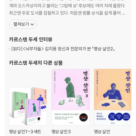
위험
계의 오스카상이라고 불리는 ‘그림메 상’ 후보에도 여러 차례 올랐다.
타임캡슐
최근엔 주로 도서를 집필하고 있다. 처음엔 법률 상식을 쉽게 풀어 설
안내
명한 『법률가의 얄팍한 지식』, 『권리 찾기』 등을 펴냈고 소설가로서
펼쳐보기
아는 것
는 2019년에 데뷔했다. 그의 첫 소설 『명상 살인 Achtsam morde
감정
n』은 출간되자마자 독일 아마존 종합 베스트셀러 1위를 차지해 2년
카르스텐 두세
인터뷰
우연
이 지난 지금까지도 높은
비현실적인 것과 현실적인 것
[읽다]
<뇌부자들> 김지용 정신과 전문의가 본 『명상 살인2』
의심
당혹
카르스텐 두세
의 다른 상품
처리
대화
비밀
에너지
권위
과거
지혜
이해
단조로움
명상 살인 1~3 세트
명상 살인 3
명상 살인
도덕