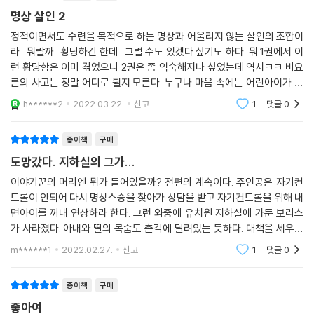
자들과 정체를 알 수 없는 협박꾼, 아슬아슬한 이중생활 사이에 놓인 주인
명상 살인 2
공의 이야기를 읽다가 오래된 상처를 위로받고, 내면아이와 범죄에 대한
정적이면서도 수련을 목적으로 하는 명상과 어울리지 않는 살인의 조합이
서사를 정신없이 따라가다가 문장 하나에 웃음이 터지는 오묘한 경험을 독
라.. 뭐랄까.. 황당하긴 한데.. 그럴 수도 있겠다 싶기도 하다. 뭐 1권에서 이
자들에게 선사할 새로운 책이다.
런 황당함은 이미 겪었으니 2권은 좀 익숙해지나 싶었는데 역시ㅋㅋ 비요
른의 사고는 정말 어디로 튈지 모른다. 누구나 마음 속에는 어린아이가 있
다고 한다. 상처 받은 아이의 마음을 어루만지면서 현재를 돌아보고, 상처
h******2
2022.03.22.
신고
1
댓글
0
를 치유하고
종이책
구매
도망갔다. 지하실의 그가...
이야기꾼의 머리엔 뭐가 들어있을까? 전편의 계속이다. 주인공은 자기컨
트롤이 안되어 다시 명상스승을 찾아가 상담을 받고 자기컨트롤을 위해 내
면아이를 꺼내 연상하라 한다. 그런 와중에 유치원 지하실에 가둔 보리스
가 사라졌다. 아내와 딸의 목숨도 촌각에 달려있는 듯하다. 대책을 세우는
중에 날라든 협박편지와 살인은 더이산 안하겠다는 주인공... 협박자는 누
m******1
2022.02.27.
신고
1
댓글
0
구이고 이
종이책
구매
좋아여