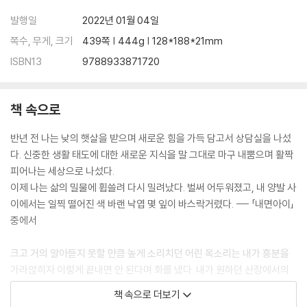
발행일
2022년 01월 04일
쪽수, 무게, 크기
439쪽 | 444g | 128*188*21mm
ISBN13
9788933871720
책 속으로
반년 전 나는 낮의 햇살을 받으며 새로운 힘을 가득 담고서 상담실을 나섰
다. 신중한 생활 태도에 대한 새로운 지식을 말 그대로 마구 내뿜으며 활짝
피어나는 세상으로 나섰다.
이제 나는 삶의 밀물에 휩쓸려 다시 밀려났다. 벌써 어두워졌고, 내 양발 사
이에서는 일찍 떨어진 색 바랜 낙엽 몇 잎이 바스락거렸다. --- 「내면아이」
중에서
크고 거의 알아듣지 못할 만큼 높게 소리치던 어린 목소리는 내가 흥분을
가라앉히자 이렇게 끝내면 안 된다며 화를 냈다. 내가 원하던 산장에서의
하루를 닐스가 망쳤으니 나도 그의 하루에서 최소한 일부분이라도 망쳐야
책 속으로 더보기
한다고 말했다. 이 내면의 목소리가 어디에서 오든 그 목소리가 옳다고 느