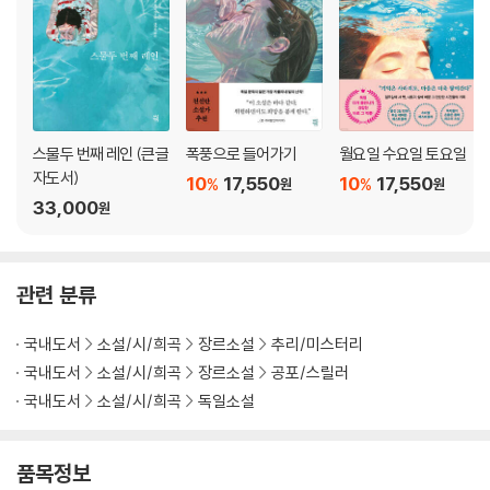
스물두 번째 레인 (큰글
폭풍으로 들어가기
월요일 수요일 토요일
자도서)
10
17,550
10
17,550
%
%
원
원
33,000
원
관련 분류
국내도서
소설/시/희곡
장르소설
추리/미스터리
국내도서
소설/시/희곡
장르소설
공포/스릴러
국내도서
소설/시/희곡
독일소설
품목정보