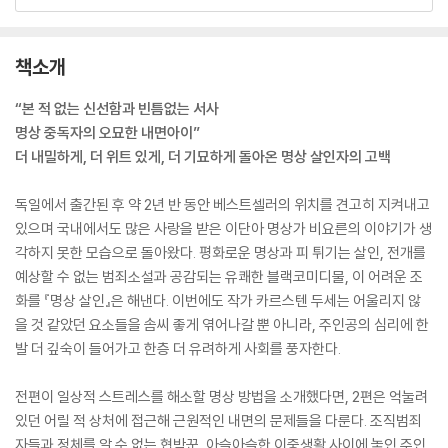
책소개
“본 적 없는 신선함과 빈틈없는 서사
명상 중독자의 오묘한 내면아이”
더 내밀하게, 더 위트 있게, 더 기묘하게 돌아온 명상 살인자의 고백
독일에서 출간된 후 약 2년 반 동안 베스트셀러의 위치를 견고히 지켜내고
있으며 국내에서도 많은 사랑을 받은 이단아 명상가 비요른의 이야기가 생
각하지 못한 모습으로 돌아왔다. 평화로운 명상과 피 튀기는 살인, 전개를
예상할 수 없는 범죄소설과 공감되는 유쾌한 블랙코미디물, 이 어려운 조
화를 『명상 살인』은 해낸다. 이번에도 작가 카르스텐 두세는 어울리지 않
을 것 같았던 요소들을 솜씨 좋게 엮어나갈 뿐 아니라, 주인공의 심리에 한
발 더 깊숙이 들어가고 한층 더 유려하게 사회를 풍자한다.
전편이 일상적 스트레스를 해소할 명상 방법을 소개했다면, 2편은 억눌려
있던 어릴 적 상처에 접근해 근원적인 내면의 문제들을 다룬다. 조직범죄
자들과 정체를 알 수 없는 협박꾼, 아슬아슬한 이중생활 사이에 놓인 주인