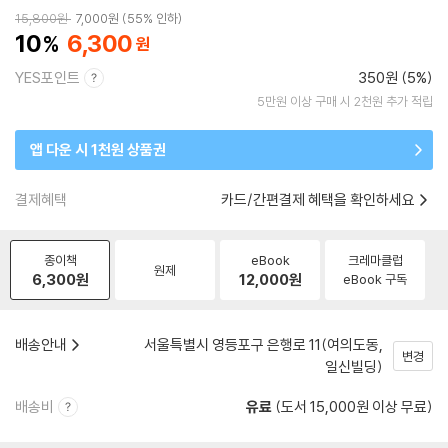
15,800
원
7,000
원
55% 인하
10
6,300
YES포인트
350원 (5%)
5만원 이상 구매 시 2천원 추가 적립
앱 다운 시 1천원 상품권
결제혜택
카드/간편결제 혜택을 확인하세요
종이책
eBook
크레마클럽
원제
6,300
원
12,000
원
eBook 구독
배송안내
서울특별시 영등포구 은행로 11(여의도동,
변경
일신빌딩)
배송비
유료
(도서 15,000원 이상 무료)