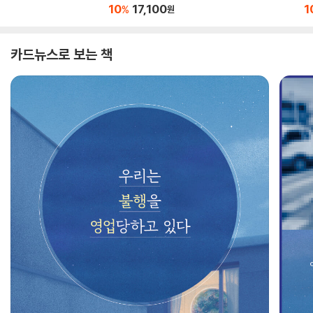
트
10
17,100
1
%
원
판
카드뉴스로 보는 책