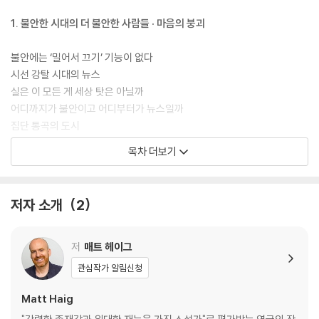
1. 불안한 시대의 더 불안한 사람들 · 마음의 붕괴
불안에는 ‘밀어서 끄기’ 기능이 없다
시선 강탈 시대의 뉴스
실은 이 모든 게 세상 탓은 아닐까
어디까지가 불안이고 어디부터가 뉴스일까
집단 통곡의 도시
고통은 지독하게 훌륭한 선생님이다
목차 더보기
수치심을 강요하는 사회
가장 비현실적인 현실 속에서
마음에도 무게가 있다면
저자 소개
2
변화의 세상에서 인간성을 유지한다는 것
어지러운 뉴스의 홍수 속에서 안전하게 헤엄치기
재접속을 위해 종료 버튼을 눌러야 한다
저
매트 헤이그
관심작가 알림신청
2. 우리는 행복이 무엇인지도 모르고 · 욕망의 중독
Matt Haig
실패할 확률이 거의 없는 불행 레시피