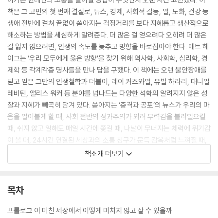
책은 그 고민의 첫 번째 결실로, 뉴스, 경제, 사회적 갈등, 일, 노화, 건강 등
생애 전반에 걸쳐 끝없이 쏟아지는 걱정거리를 보다 지혜롭고 생산적으로
해소하는 방법을 세심하게 알려준다. 더 많은 걸 얻으려다 오히려 더 많은
걸 잃지 않으려면, 인생의 속도를 늦추고 방향을 바로잡아야 한다. 매트 헤
이그는 ‘우리 모두에게 옳은 방향’을 찾기 위해 역사학, 사회학, 심리학, 경
제학 등 각계각층 명사들을 만나 답을 구했다. 이 책에는 오랜 불안장애를
딛고 얻은 그만의 인생철학과 더불어, 레이 커즈와일, 유발 하라리, 대니얼
레비틴, 앨리스 워커 등 분야를 넘나드는 다양한 석학의 알려지지 않은 성
찰과 지혜가 빼곡히 담겨 있다. 쏟아지는 ‘충격과 공포’의 뉴스가 우리의 마
음을 얼어붙게 할 때, 사회 전반의 성과주의가 외려 무력감을 불러일으킬
때, 쉬지 않고 일해도 매일 시간에 쫓길 때, 나날이 무너지는 체력에 위기감
이 올 때, 24시간 연결된 세상과의 소통 창구가 문득 감옥처럼 느껴질 때,
책 속의 지혜가 갈 곳 잃은 우리 마음의 명쾌하고 세심한 길잡이가 되어줄
책소개 더보기
것이다.
목차
프롤로그 이 미친 세상에서 어떻게 미치지 않고 살 수 있을까