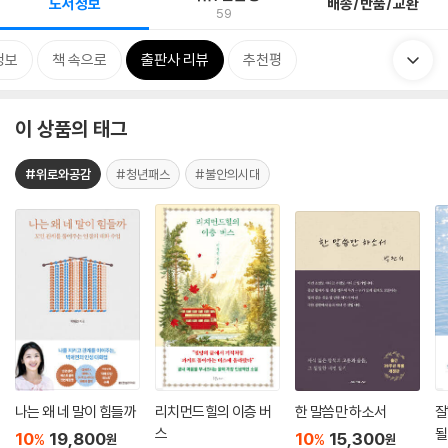
도서정보
배송/반품/교환
59
정보
책 속으로
출판사 리뷰
추천평
이 상품의 태그
#위로와공감
#청년패스
#불안의시대
나는 왜 네 말이 힘들까
리치먼드힐의 이층 버
한 말씀만 하소서
잘
스
될
10
19,800
10
15,300
%
%
원
원