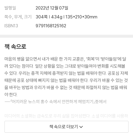
나 자신에게 만족하는 연습
발행일
2022년 12월 07일
세상은 우리 안에 있다
쪽수, 무게, 크기
304쪽 | 434g | 135*210*30mm
다시, 나의 삶을 살러
ISBN13
9791168125162
책 속으로
마음의 병을 앓으면서 내가 배운 한 가지 교훈은, ‘회복’이 ‘받아들임’에 달
려 있다는 점이다. 일단 상황을 있는 그대로 받아들여야 변화를 시도해볼
수 있다. 우리는 충격 자체에 충격받지 않는 법을 배워야 한다. 공포심 자체
때문에 공포 상태에 빠지지 않는 법을 배워야 한다. 우리가 바꿀 수 있는 것
을 바꾸는 방법과 우리가 바꿀 수 없는 것 때문에 좌절하지 않는 법을 배워
야 한다.
---「어지러운 뉴스의 홍수 속에서 안전하게 헤엄치기」중에서
미디어의 소셜화는 급속도로 우리 삶을 집어삼켰다. 소셜 미디어를 사용하
는 사람에겐 페이스북이나 트위터, 인스타그램에 올리는 콘텐츠들이 자신
책 속으로 더보기
을 표현하는 잡지나 마찬가지다. 그게 과연 건강한 활동일까? 소셜 미디어