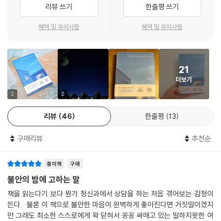
리뷰 쓰기
한줄평 쓰기
다. “현시대에서 가장 장사가 되는 건 섹스가 아니라 ‘두려움’”이라는 그의
- 오지은 (작가, 음악가)
개인적 차원에서든 또는 사회적 차원에서든, 앞으로 계속 전진하려는 관성
말처럼 ‘행복’이란 말을 내세워 ‘불행’을 영업하는 세상에 이제는 맹렬히 대
의 방향이 ‘앞’이라고 해서 무조건 좋은 것은 아니다. 우리는 가끔 우리 삶
혜택 및 유의사항
혜택 및 유의사항
항해야 한다고 그는 말한다. 그 대항은 일상의 아주 작은 개조에서 시작된
을 잘못된 방향으로 밀어붙일 때가 있다. 가끔은 사회도 잘못된 방향으로
다.
몰려간다. 지금의 방향이 우리 자신을 불행하게 만들고 있다는 눈치가 들
면, 180도 뒤로 돌아 올바른 길을 향해 되돌아가는 것이야말로 지금 필요
“세상이 우리를 불행에 빠뜨리려 한다면
21
한 ‘진보’일 것이다. 우리는 절대, 개인적으로든 문화적으로든 미래가 딱 하
우리는 다른 방향으로 수영하는 법을 배워야 한다.”
더보기
나의 불가피한 버전만 있다고 생각해서는 안 된다.
쏟아지는 정보와 욕망의 홍수 속에서 내 삶의 중심을 잃지 않는 법
2
2
미래는 우리가 만들기 나름이다.
---「어떤 미래를 선택할 것인가」중에서
정치적 양극화, 테러리즘, 인종차별주의, 여성혐오, 사라진 사생활, 나날이
리뷰
46
한줄평
13
똑똑해져가는 알고리즘, 대대적으로 상처 입은 지구…. 매트 헤이그는 현
정말로 어려운 것은 나 자신의 내면에 있는 사고방식을 어떻게 바꿀 것인
대사회를 관통하는 불안의 면면을 정면으로 맞닥뜨리고 집요하게 주시하
구매리뷰
추천순
가이다. 그런 것들은 대체 어떻게 개조한단 말인가? 사회에 의해 내 안에
며, 매시간 공포에 접속되어 살아가는 현대인의 고충을 덜어낼 방법이 무
주입된 그 많은 사고방식 말이다. 어떻게 행동해야 하고 어떤 사람으로 평
엇인지 오랜 시간 고민했다. 이 책은 그 고민과 사유의 첫 번째 결실로, 뉴
종이책
구매
가받아야 한다는 사고방식. 어떤 방식으로 일하고, 돈 벌고, 소비하고, 시
스, 경제, 사회적 갈등, 일, 노화, 건강 등 생애 전반에 걸쳐 끝없이 쏟아지
불안의 밤에 고하는 말
청하고, 살아야 한다는 사고방식. 정신 건강은 신체의 건강과 상관없다는
는 걱정거리를 보다 지혜롭고 생산적으로 해소하는 방법을 세심하게 알려
사고방식. 마케터와 정치가들이 일러준, 우리가 두려움을 가져야 할 온갖
책을 읽는다기 보다 뭔가 정신과에서 상담을 하는 처음 겪어보는 감정이
준다. 그는 무엇보다 너무 많은 정보와 의무감으로 과부하에 걸린 우리 정
것에 대한 사고방식. 경제와 사회적 질서가 유지될 수 있도록 우리가 느껴
든다. 물론 이 책으로 불안한 마음이 완벽하게 좋아진다면 거짓말이겠지
신을 해방시키고 그 어떤 갈망도 동경도 끼어들지 못할 온전한 행복을 찾
만 그래도 최소한 스스로에게 꽉 닫혀서 꽁꽁 싸매고 있는 말하지못한 여
야 하는 욕망과 결핍, 그것에 대한 사고방식들.
는 길에 집중한다.