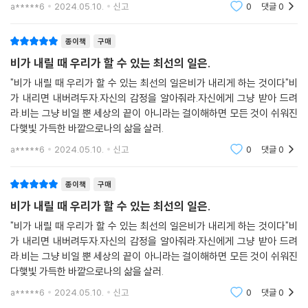
a*****6
2024.05.10.
신고
0
댓글
0
“세상의 욕망을 욕망하지 마라,
당신은 이미 완벽히 아름다운 행성이다.”
종이책
구매
흔들리는 삶에 가장 필요한 진보를 말하다
비가 내릴 때 우리가 할 수 있는 최선의 일은.
"비가 내릴 때 우리가 할 수 있는 최선의 일은비가 내리게 하는 것이다"비
매트 헤이그가 가장 경계하는 것은 실체 없는 욕망에 삶을 바치는 것이다.
가 내리면 내버려두자.자신의 감정을 알아줘라.자신에게 그냥 받아 드려
그 욕망은 대개 세상이 세뇌한 것일 확률이 높다.
라.비는 그냥 비일 뿐 세상의 끝이 아니라는 걸이해하면 모든 것이 쉬워진
다햋빛 가득한 바깥으로나의 삶을 살러.
“이 세상은 자꾸만 우리에게 자기 자신을 그대로 받아들이지 말라고 부추
a*****6
2024.05.10.
신고
0
댓글
0
긴다. 더 부자가 되고 싶어 하라고, 더 예뻐지고 더 날씬해지고 더 행복해지
고 싶어 하라고 말한다. 지금보다 더 많은 것을 원하라고 우리를 유도한
종이책
구매
다.”
비가 내릴 때 우리가 할 수 있는 최선의 일은.
실체 없는 욕망은 아무리 채워도 메워지지 않는 구멍과도 같아서 우리의
"비가 내릴 때 우리가 할 수 있는 최선의 일은비가 내리게 하는 것이다"비
행복에 하등 도움 되지 않는 일에 시간을 쓰게 하고, 그럴수록 시간과 에너
가 내리면 내버려두자.자신의 감정을 알아줘라.자신에게 그냥 받아 드려
지는 점점 더 부족해지고, 삶의 공허감과 불만족은 다시금 조용히 몸집을
라.비는 그냥 비일 뿐 세상의 끝이 아니라는 걸이해하면 모든 것이 쉬워진
불린다. 매트 헤이그는 우리의 행복을 방해하는 세상의 소음을 더는 우리
다햋빛 가득한 바깥으로나의 삶을 살러.
내면에 끌어들이지 말 것을 강조한다. 두려움을 두려워하라고, 끝없는 충
a*****6
2024.05.10.
신고
0
댓글
0
격과 공포의 물살 속에서 무력감을 느끼라고, 부족한 너 자신에게서 벗어