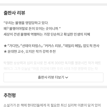
가입자 정보를 불법적으로 수집하고 사용하는 등의 윤리적 위반 사례도 점
점 더 빈번하게 발생하고 있다. 이런 문제 외에도 우리 심리에 영향을 미치
출판사 리뷰
는 심각한 문제도 많다. 마치 감자가 감자칩 행세를 하듯 우리도 끊임없이
자신을 포장된 상태로 전시해야 한다면, 나를 제외한 모두가 최고로 멋져
“우리는 불행을 영업당하고 있다.
보이고 신나게 사는 모습을 끊임없이 보고 있어야 한다면 심리적으로 불편
왜? 불행이야말로 돈이 모이는 곳이니까.”
할 수밖에 없다.
세상이 건넨 불행에 역행하는 가장 단순하고 확실한 인생의 지혜
---「실패할 확률이 거의 없는 불행 레시피」중에서
★ 「가디언」 「선데이 타임스」 『커커스 리뷰』 「데일리 메일」 압도적 찬사
삶을 제대로 만끽하고 싶다면, 우리가 앞으로도 절대 읽거나 시청하지 못
★ 윤대현 교수, 오지은 작가 강력 추천
할 것들, 말이나 행동으로 할 수 없는 것들은 이제 그만 생각하자. 지금부터
는 어떻게 하면 우리의 한계 안에서 이 세상을 경험하고 즐길 수 있을지에
탁월한 상상력과 심리 묘사로 전 세계 300만 독자를 열광시킨 작가 매트
대한 고민을 시작해야 한다. 어떻게 하면 인간다운 차원에서 살 수 있을지,
헤이그. 그가 오늘날 “마음 건강에 대한 우리 시대 가장 영향력 있는 작
어떻게 하면 내가 할 수 없는 수백만 가지 대신할 수 있는 소수의 일에 힘을
가”로 꼽힌 배경엔 뜻밖의 어두운 과거가 숨어 있다. 20대 초반 절벽 끝에
출판사 리뷰 더보기
쏟고, 세상에 내가 한 명 더 있으면 좋겠다는 바람을 품지 않고, 좀 더 소소
서서 스스로 생을 마감하려 했던 그는 청춘의 거의 모든 시간을 극심한 우
한 과제를 탐색하고, 위풍당당한 독립적 존재가 될 수 있을지, 세상에 하나
울, 불안장애와 싸웠다.
뿐인 원조로 살 수 있을지에 대해 고민해야 한다.
추천평
---「지금 세상은 공황 발작 중」중에서
“희망이 없었다. 출구도 없었다. 삶은 남들한테나 어울리는 것이었다.”
소설가가 쓴 책에 현대인들에게 꼭 필요한 최신 심리학 이론이 담겨 있어
나는 이메일에 대한 집착도 끊고 이 워드 문서에서도 잠시 물러났다. 영상