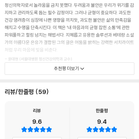
10여 년간의 분투 끝에 그는 겨우 자기 안의 불안을 다루는 법을 깨닫지만,
정신의학자로서 놀라움을 금치 못했다. 두려움과 불안은 우리가 위기를 감
으로 편안한 수면 요가를 따라
어두운 밤 끝없이 반복되는 두려움의 실체를 관찰하는 것은 멈추지 않는
지하고 관리하도록 돕는 필수 감정이다. 그러나 균형이 중요하다. 과도한
하고, 건강하게 먹고, 최대한 연결을 끊었다. 강아지와 함께 바닷가로 긴 산
다. 그리고 마침내 생각한다. “가끔 내 멘탈이 금방이라도 붕괴될 것처럼
건강 염려증이 심장에 나쁜 영향을 끼치듯, 과도한 불안은 삶의 만족감을
책도 나갔다.
느껴지는 이유가 혹시 조금은 세상 탓이 아닐까?” 이 책은 이 질문에서 시
해치고 수명을 단축시킨다. 이 책은 ‘내 마음과의 균형 잡힌 소통’에 관한
그러고는 깨달았다. 아무 의미 없어. 그만 좀 전전긍긍하자.
작됐다.
파워풀하고 힐링 넘치는 해법서다. 지혜롭고 유용한 솔루션과 베테랑 소설
내가 걱정하는 그 어떤 문제도 내 삶의 무언가를 뿌리째 흔들지는 못할 거
가의 아름다운 은유가 결합된 그의 글은 어둠을 밝히는 강력한 서치라이트
라고. 나는 여전히 강아지와 산책을 나갈 수 있을 테고, 바다를 바라볼 수
“그러니까, 현대 생활은 사실상 이 행성을 천천히 ‘끝장내고’ 있다. 사회가
처럼 우리 마음에 빛을 비춘다.
있을 거라고. 그리고 여전히 사랑하는 사람들과 함께 시간을 보낼 수 있을
이렇게 유독성을 띠고 있으니 지구뿐 아니라 우리까지 망가지는 것도 놀랄
거라고.
- 윤대현 (서울대병원 정신건강의학과 교수)
일은 아니다.”
불안이 물러났다. 마치 집중 수사망에 걸린 범죄자처럼.
추천평 더보기
---「절망 다루기」중에서
여기 불안하고 솔직한 사람, 매트 헤이그가 있다. 그는 오랫동안 불안했고
명상, 마음 챙김, 산책, 소비로 잠재우지 못하는 우리 안의 불안과 두려움
가끔 불안에 많이 휘청였고 가끔은 조금 다스릴 수 있었다. 오랜 시간 노력
을 그는 개인의 연약함으로 치부하지 않는다. 기술적으로든 환경적으로든
우리는 점점 더 세상 온갖 뉴스가 쉬지 않고 만들어내는 거짓과 왜곡과 공
하며 살던 그는 어느 순간 생각했다. 사실은 세상이 이상한 것 아닐까? 어
리뷰/한줄평
59
정치적으로든 모든 면에서 빠른 속도로 변화하는 세상에서 우리가 매일 조
포에 ‘접속’되고, 그것은 계속 우리를 우울하게 만든다. 이 감정은 전 세계
쩔 수 없이 불안한 사람인 나는 이지에 한 번꼴로 공감을 하다가 이 대목에
급함과 불안함에 시달리는 건 지극히 당연한 수순이며, 그렇다면 가장 시
가 다 함께 느끼는 불안이다. 진짜로 걱정할 일은, 처음 시작은 ‘조장된 공
서 큰 위로를 받았다. 지금 우리가 사는 현대사회는 인류가 처음 겪어보는
급한 일은 “어떻게 하면 이 세상을 잘 개조해서 다시는 세상이 우리를 붕괴
리뷰
한줄평
포’에 불과했지만 그것에서 증식된 더 많은 공포가 이제는 사람들의 감정
상태라는 것, 인터넷과 SNS, 가짜 뉴스와 광고에 이렇게나 노출된 인류는
시키지 못하게 할 수 있을지 그 방법을 알아내는 것”이라 단언한다.
만 자극하는 것이 아니라 실제로 우리 세상을 악화시키는 만행을 저지른다
처음이라는 얘기에 말이다. 그러니까 우리가 느끼는 혼란은 진짜고 세상은
9.6
9.4
는 점이다.
정말로 이상한 거다. 그래도 조금이라도 덜 휩쓸리며 살고 싶은 사람들에
『불안의 밤에 고하는 말』은 후회와 환멸로 얼룩진 마음을 위로하는 편지인
---「끝없는 공포에 접속된 사람들」중에서
게 이 책은 좋은 지침서가 되어줄 것이다.
동시에, 불안의 시대를 보다 안전하게 건너가기 위한 21세기 맞춤 금언서