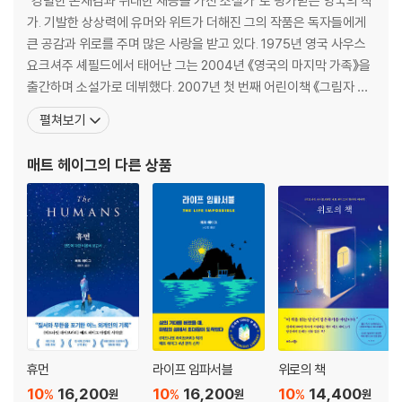
"강렬한 존재감과 위대한 재능을 가진 소설가"로 평가받는 영국의 작
어쩌면 행복은
가. 기발한 상상력에 유머와 위트가 더해진 그의 작품은 독자들에게
불행 바이러스
큰 공감과 위로를 주며 많은 사랑을 받고 있다. 1975년 영국 사우스
감정은 감정이고 얼굴은 얼굴이다
요크셔주 셰필드에서 태어난 그는 2004년 《영국의 마지막 가족》을
그냥 네 모습 그대로
출간하며 소설가로 데뷔했다. 2007년 첫 번째 어린이책 《그림자 숲
세상의 욕망을 욕망하지 않으려면
의 비밀》로 네슬레 어린이도서상과 블루 피터 도서상을 수상했고, 이
펼쳐보기
다른 방향으로 수영하는 법을 배워야 한다
후 카네기상 최종 후보에 세 번이나 오르며 동화작가로서도 인정을
나이 드는 것에 대한 걱정을 멈추는 법
받았다. 2014년 《휴먼: 어느 외계인의 기록》이 에드거상 최종 후보
매트 헤이그
의 다른 상품
에 올랐고, 2015년 우울증을 극복한 과
3. 과한 일상, 텅 빈 마음 · 결핍과 과잉
지금 세상은 공황 발작 중
덜 불행한 엉망진창 인간
우리의 정신은 하나뿐이니까
고통 유발자들
정신도 몸도 모두 나 자신이다
우리는 시간 강박에 빠져 있다
내게 필요한 시간은 나에게 있다
휴먼
라이프 임파서블
위로의 책
잠과의 전쟁
10
16,200
10
16,200
10
14,400
%
%
%
원
원
원