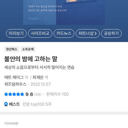
미리보기
사이즈비교
카드뉴스
파트너샵
공유하기
청년패스
소득공제
불안의 밤에 고하는 말
세상의 소음으로부터 서서히 멀어지는 연습
매트 헤이그
저
최재은
역
위즈덤하우스
2022.12.07.
9.6
판매지수
150
59
베스트
인문 top100 5주
17,000
원