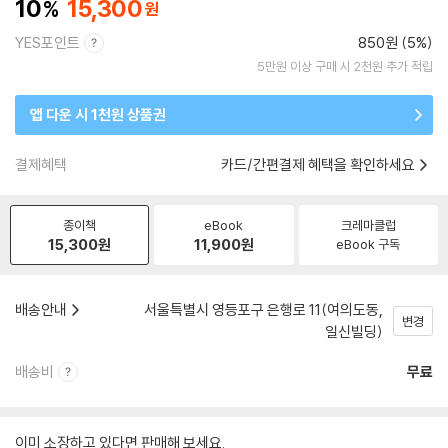
10
15,300
YES포인트
850원 (5%)
5만원 이상 구매 시 2천원 추가 적립
앱 다운 시 1천원 상품권
결제혜택
카드/간편결제 혜택을 확인하세요
종이책
eBook
크레마클럽
15,300
원
11,900
원
eBook 구독
배송안내
서울특별시 영등포구 은행로 11(여의도동,
변경
일신빌딩)
배송비
무료
이미 소장하고 있다면 판매해 보세요.