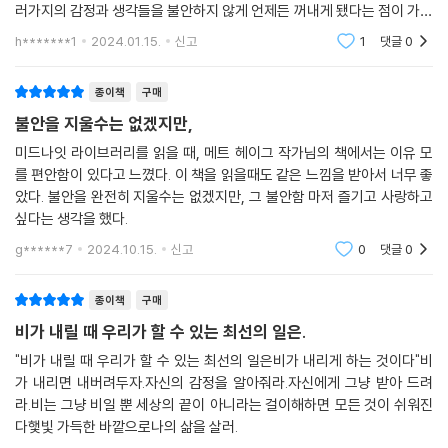
러가지의 감정과 생각들을 불안하지 않게 언제든 꺼내게 됐다는 점이 가장
---「나 자신에게 만족하는 연습」중에서
감사한 지점이기도 하다. 그냥 마음이 말랑말랑 해지는것 만으로도 너무
h*******1
2024.01.15.
신고
1
댓글
0
“사회의 조류가 우리를 특정 방향으로 끌고 가더라도 만약 그 방향이 우리
나도
를 불행에 빠뜨려 헤어나지 못하게 한다면, 우리는 다른 방향으로 수영하
종이책
구매
는 법을 배울 수 있어야 한다. 우리 자신의 진실을 향해, 수많은 딴짓거리가
숨겨둔 진실을 향해 물을 거슬러 갈 수 있어야 한다. 우리의 생사가 거기에
불안을 지울수는 없겠지만,
달려 있을 수도 있다.”
미드나잇 라이브러리를 읽을 때, 메트 헤이그 작가님의 책에서는 이유 모
를 편안함이 있다고 느꼈다. 이 책을 읽을때도 같은 느낌을 받아서 너무 좋
일상의 모든 영역에서 불행의 물살을 거스르는 방법을 찾기 위해 그는 역
았다. 불안을 완전히 지울수는 없겠지만, 그 불안함 마저 즐기고 사랑하고
사학, 사회학, 심리학, 경제학등 각계각층 명사들을 만나 답을 구했다. 이
싶다는 생각을 했다.
책에는 오랜 불안장애를 딛고 얻은 그만의 인생철학과 더불어, 레이 커즈
g******7
2024.10.15.
신고
0
댓글
0
와일, 유발 하라리, 대니얼 레비틴, 앨리스 워커 등 분야를 넘나드는 다양
한 석학의 알려지지 않은 성찰과 지혜가 빼곡히 담겨 있다.
종이책
구매
비가 내릴 때 우리가 할 수 있는 최선의 일은.
쏟아지는 ‘충격과 공포’의 뉴스가 우리의 마음을 얼어붙게 할 때, 사회 전반
의 성과주의가 외려 무력감을 불러일으킬 때, 쉬지 않고 일해도 매일 부족
"비가 내릴 때 우리가 할 수 있는 최선의 일은비가 내리게 하는 것이다"비
가 내리면 내버려두자.자신의 감정을 알아줘라.자신에게 그냥 받아 드려
한 시간에 쫓길 때, 나날이 무너지는 체력에 위기감이 올 때, 24시간 연결
라.비는 그냥 비일 뿐 세상의 끝이 아니라는 걸이해하면 모든 것이 쉬워진
된 세상과의 소통 창구가 문득 감옥처럼 느껴질 때, 이 책이 갈 곳 잃은 우
다햋빛 가득한 바깥으로나의 삶을 살러.
리 마음의 명쾌하고 세심한 길잡이가 되어줄 것이다.