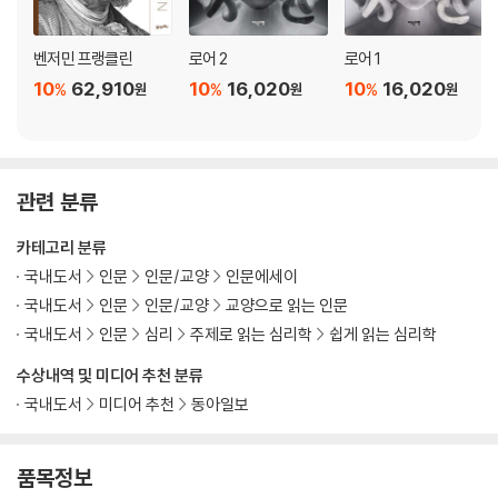
5. 지금 우리에게 가장 필요한 진보 · 변화의 시작
벤저민 프랭클린
로어 2
로어 1
10
62,910
10
16,020
10
16,020
%
%
%
어떤 미래를 선택할 것인가
원
원
원
노숙인 쉼터에서 얻은 교훈
당신을 위한 공간을 수호해야 한다
사랑만이 우리를 구원할 것이다
시간을 당신 것으로 만들어라
관련 분류
불안의 순환을 거슬러
카테고리 분류
자연으로 돌아가라
국내도서
인문
인문/교양
인문에세이
행복을 되찾기 위한 십계명
국내도서
인문
인문/교양
교양으로 읽는 인문
6. 당신은 이미 완벽히 아름다운 행성이다 · 희망과 자존
국내도서
인문
심리
주제로 읽는 심리학
쉽게 읽는 심리학
수상내역 및 미디어 추천 분류
당신의 노래를 기억하라
국내도서
미디어 추천
동아일보
오직 인간으로만 존재하는 하루
세상이 버거울 때 나에게 해주는 말
우리는 완성된 채로 세상에 나왔다
품목정보
새로운 삶을 위해 명심해야 할 것