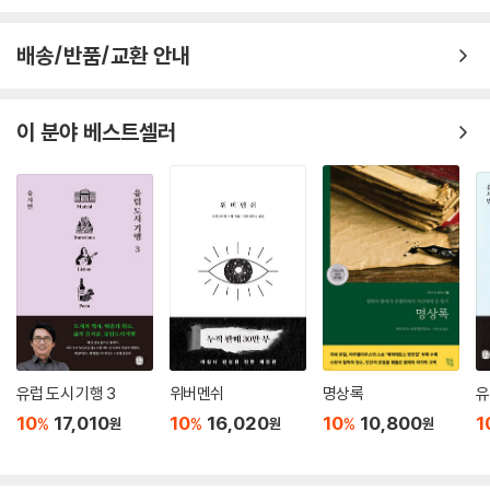
배송/반품/교환 안내
이 분야 베스트셀러
유럽 도시 기행 3
위버멘쉬
명상록
유
10
17,010
10
16,020
10
10,800
1
%
%
%
원
원
원