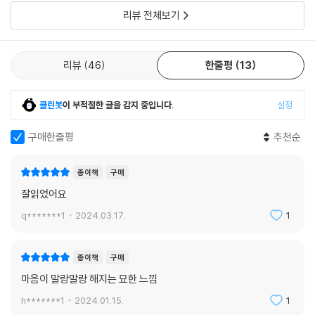
나라고, 다른 사람의 인생을 탐내라고, 손에 잡히지 않는 미지의 행복을 꿈
리뷰 전체보기
꾸라고 충동질하는 세상의 온갖 소음에서 벗어나려면, 결국 우리 자신의
내면으로 돌아와야 한다. ‘바깥’에 갇혀버린 시선을 우리 ‘안’으로 가져와
지금 이 순간의 삶을 사랑하는 법을 배워야 한다. 이것이 현시대를 살아가
리뷰
46
한줄평
13
는 우리에게 가장 절실한 ‘진보’이자, 긴 세월 지독한 고통을 지불하고 그가
얻은 행복의 정답이었다.
클린봇
이 부적절한 글을 감지 중입니다.
설정
“지금의 방향이 우리 자신을 불행하게 만들고 있다는 눈치가 들면, 180도
구매한줄평
추천순
뒤로 돌아 올바른 길을 향해 되돌아가는 것이야말로 지금 필요한 ‘진보’일
것이다. 우리는 절대, 개인적으로든 문화적으로든 미래가 딱 하나의 불가
종이책
구매
피한 버전만 있다고 생각해서는 안 된다. 미래는 우리가 만들기 나름이다.”
잘읽었어요
문득 삶이 원치 않는 방향으로 향하고 있다는 느낌이 든다면, 그가 알려주
q*******1
2024.03.17.
1
는 루틴을 따라 당신이라는 행성을 탐험해보기 바란다. 세상 누구보다 현
명하고 개성 넘치는 당신이라는 지도를 힘차게 펼쳐보기 바란다. 그 속에
종이책
구매
지금껏 보지 못한 진짜 당신의 비전, 불안과 두려움이 침범하지 못하는 새
마음이 말랑말랑 해지는 묘한 느낌
로운 미래가 보일 것이다. 그의 삶이 증명했듯, 미래는 우리가 만들기 나름
이다.
h*******1
2024.01.15.
1