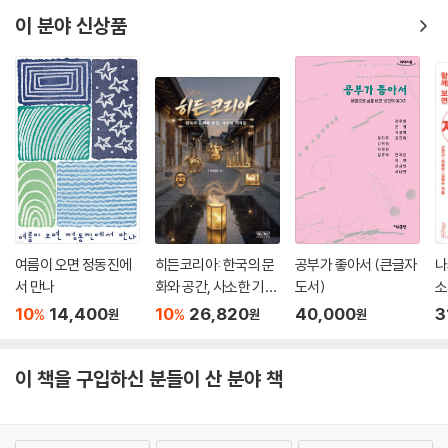
이 분야 신상품
여름이 오면 정동진에
히든코리아: 한국의 문
공부가 좋아서 (큰글자
나
서 만나
화와 공간, 사소한 기적
도서)
소
들
서
10
14,400
10
26,820
40,000
3
%
%
원
원
원
이 책을 구입하신 분들이 산 분야 책