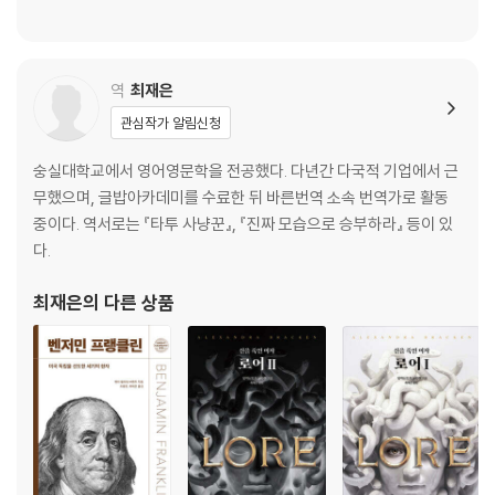
불안한 행성에서 잠드는 법
일이 우리를 위협한다는 증거
무너지지 않고 일하는 10가지 방법
절망 다루기
역
최재은
관심작가 알림신청
4. 때로는 나를 위해 단절되어야 한다 · 연결의 감옥
숭실대학교에서 영어영문학을 전공했다. 다년간 다국적 기업에서 근
신경쇠약에 걸린 지구별
무했으며, 글밥아카데미를 수료한 뒤 바른번역 소속 번역가로 활동
점점 작아지는 세상
중이다. 역서로는 『타투 사냥꾼』, 『진짜 모습으로 승부하라』 등이 있
트위터 지옥
다.
집단 광기
온라인 광기 속에서 제정신을 유지하는 법
최재은
의 다른 상품
끝없는 공포에 접속된 사람들
그럼에도 우리는 인간이어야 한다
SNS 유저들의 SNS에 대한 생각
빛의 포로
인간답게 작동하는 인간이 되기 위하여
주머니 속의 애물단지
잘 고독해진다는 것