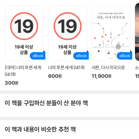
[대여] 너의 푸른 세계
너의 푸른 세계 041화
서른, 다시 미국으로
소
041화
600
11,900
1
원
원
300
원
이 책을 구입하신 분들이 산 분야 책
이 책과 내용이 비슷한 추천 책