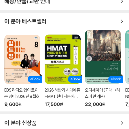
배송/반품/교환 안내
이 분야 베스트셀러
EBS 라디오 입이 트이
2026 하반기 시대에듀
오디세이아 (고대 그리
E
는 영어 2026년 8월호
HMAT 현대자동차그
스어 완역본)
N
룹 인적성검사 통합기
호
9,600
17,500
22,000
7
원
원
원
본서
이 분야 신상품