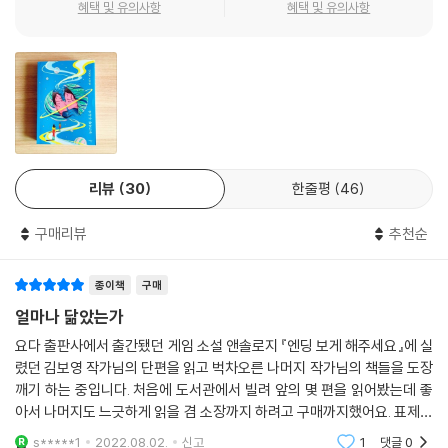
책에는 그 중 「0과 1 사이」가 실렸다. 이 단편만 따로 뽑아내 금칠한 종이에
혜택 및 유의사항
혜택 및 유의사항
은으로 글자를 새겨 작은 책 한 권을 만들어도 충분한 가치가 있지만 여러
현실적인 이유로 다른 단편들 사이에 섞여 비교적 겸허한 형태로 출간된
듯하다. 이 책엔 마음을 울렁이게 하는 수작들이 빼곡하다. 물론 일부 단편
들은 수작이라고 말하기는 어렵다. 「0과 1 사이」, 「세상에서 가장 빠른 사
람」, 「얼마나 닮았는가」는 (물론 이견이 있을 수 있겠지만) 수작이라 할 수
없다. 이 세 편은 걸작이기 때문이다. 목차를 보면 알 수 있듯이, 독자들이
걸작을 세 편 연속으로 읽다가 과도한 희열에 충격받지 않도록 중간중간
리뷰
30
한줄평
46
수작을 끼워 넣은 배려가 엿보인다.
구매리뷰
추천순
작가의 모든 출간작을 통틀어 상당수의 작품은 스포일러에 유의할 필요가
있다. 반전과 트릭이 잘 사용되기도 하지만 꼭 반전이 있지 않아도 김보영
종이책
구매
의 작품은 사전지식 없이 깨끗한 눈으로 읽을 때 더 깊은 인상을 받을 수 있
다. 김보영 작품의 불가사의는 감정에 호소하는 의도적 장치를 많이 넣지
얼마나 닮았는가
않았는데도 온갖 감정을 불러일으킨다는 점이다. 이 작가는 감정으로 감정
요다 출판사에서 출간됐던 게임 소설 앤솔로지 『엔딩 보게 해주세요』에 실
을 증폭시키는 게 아니라 사건으로 감정을 북받치게 하는 방법을 잘 안다.
렸던 김보영 작가님의 단편을 읽고 벅차오른 나머지 작가님의 책들을 도장
몇몇 걸작의 경우는 고작 삼십여 페이지를 읽는 동안 사람이 느낄 수 있는
깨기 하는 중입니다. 처음에 도서관에서 빌려 앞의 몇 편을 읽어봤는데 좋
대부분의 주요한 감정을 모두 느끼게 해준다. 슬펐다가 분노했다가 감동적
아서 나머지도 느긋하게 읽을 겸 소장까지 하려고 구매까지했어요. 표제작
이었다가 애절하다가 충격적이었다가 너무나 아름다워서 가슴이 울리는
인 「얼마나 닮았는가」가 역시 좋았습니다. 앞으로도 자주 봬요...
s*****1
2022.08.02.
신고
1
댓글
0