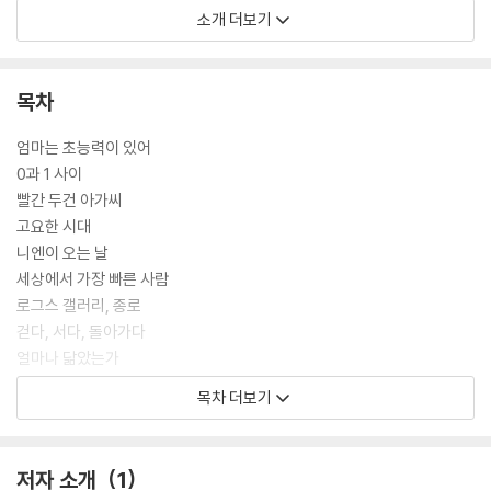
들이 빼곡하다. 물론 일부 단편들은 수작이라고 말하기는 어렵다. 「0과 1
소개 더보기
사이」, 「세상에서 가장 빠른 사람」, 「얼마나 닮았는가」는 (물론 이견이 있을
수 있겠지만) 수작이라 할 수 없다. 이 세 편은 걸작이기 때문이다.
? 문목하, 소설가
목차
엄마는 초능력이 있어
0과 1 사이
빨간 두건 아가씨
고요한 시대
니엔이 오는 날
세상에서 가장 빠른 사람
로그스 갤러리, 종로
걷다, 서다, 돌아가다
얼마나 닮았는가
같은 무게
목차 더보기
작가의 말
저자 소개
1