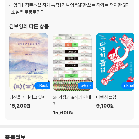
[읽다]
[장르소설 작가 특집] 김보영 “SF만 쓰는 작가는 적지만 SF
소설은 무궁무진”
김보영
의 다른 상품
당신을 기다리고 있어
SF 거장과 걸작의 연대
다행히 졸업
기
15,200
9,100
원
원
15,600
원
품목정보