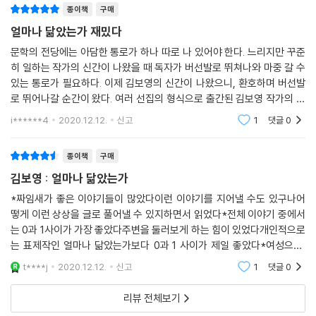
종이책
구매
물들을 볼 때마다 이 사실을 반복적으로 떠올리게 된다. 작품 속 인물들은
과학을 하는 인간이 아니라 과학 속에 존재하는 인간이다. 그런 인간들을
얼마나 닮았는가 재밌다
보는 작가의 시선 역시 마찬가지다. 인간은 인간적이기 때문이 아니라 과
문학의 전당에는 아담한 통로가 하나 따로 나 있어야 한다. 느리지만 꾸준
학적이기 때문에 아름답다. 우리가 흔히 인간성이라고 두루뭉술하게 말하
히 일하는 작가의 신간이 나왔을 때 독자가 버선발로 뛰쳐나와 마중 갈 수
는 복잡한 변덕과 애정과 고뇌는 우주적 스케일로 보면 작은 과학적 현상
있는 통로가 필요하다. 이제 김보영의 신간이 나왔으니, 환호하며 버선발
의 하나인 것이다. 김보영의 작품에서 인간은 과학의 일부이기에 아름답
로 뛰어나갈 순간이 왔다. 여러 선집의 형식으로 출간된 김보영 작가의 다
다. 달리 말하자면, 무언가의 일부여야만 인간은 아름다울 수 있다. 김보영
양한 단편들을 챙겨 읽은 독자들은 이 소설집이 최신작으로 느껴지진 않을
i******4
2020.12.12.
신고
1
댓글
0
것이다. 하지만
의 세상에 홀로 아름답고 홀로 고매할 수 있는 인간은 존재하지 않는다(그
리고 그것은 진실이다).
종이책
구매
김보영 : 얼마나 닮았는가
SF가 경이감을 주는 방식은 다양하지만 그 중 특히 ‘규칙을 다르게 설정하
는 것’과 ‘기준을 다르게 설정하는 것’에서 출발하는 경우가 많을 텐데 김보
*짜임새가 좋은 이야기들이 많았다이런 이야기를 지어낼 수도 있구나어
떻게 이런 상상을 글로 풀어낼 수 있지하면서 읽었다*전체 이야기 중에서
영은 그 둘 다 잘 쓰는 작가다. 한 작품에서 저 중 하나만 잘해도 좋은 작가
는 0과 1사이가 가장 좋았다주변을 둘러보게 하는 힘이 있었다개인적으로
인데 저 둘을 동시에 해내니 솔직히 어떤 작가라고 호명해야 할지 모르겠
는 표제작인 얼마나 닮았는가보다 0과 1 사이가 제일 좋았다*여성으로,
다. 우리와 다른 규칙을 갖고 살아가는 사람, 이곳과 다른 규칙으로 돌아가
또 작가로서여성의 권리와 시대의 아픔을 외면하지 않는 점도 역시 좋았다
는 세상, 우리의 기준과 전혀 다른 기준이 ‘정상’인 상황에서 벌어지는 이야
t****j
2020.12.12.
신고
1
댓글
0
잘 읽었다
기들이 아주 흥미로울 뿐만 아니라 아름답기까지 하니 심히 놀랍다. 불화
리뷰 전체보기
하는 규칙과 기준 때문에 생기는 갈등이 그저 격랑 속에 흩어지는 게 아니