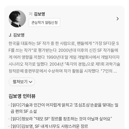
저
김보영
관심작가 알림신청
J. 김보영
한국을 대표하는 SF 작가 중 한 사람으로, 팬들에게 “가장 SF다운 S
F를 쓰는 작가”로 평가받는다. 2000년대 이후의 신진 SF 작가들에
게 여러 영향을 끼쳤다. 1990년대 말 게임 개발회사에서 개발자이자
시나리오 작가로 일했다. 2004년 「촉각의 경험」으로 제1회 과학기술
창작문예 중편부문에서 수상하며 작가 활동을 시작했다. 『7인의 집
행관』으로 제1회 SF 어워드 장편부문 대상, 「세상에서 가장 빠른 사
펼쳐보기
람」으로 제2회 SF 어워드 중단편부문 우수상, 「얼마나 닮았는가」로
제5회 SF 어워드 중단편부문 대상을 수상했다. 한국과학문학상 심사
김보영
인터뷰
위원을 역임했고, 영화 [설
[읽다]
기술과 인간이 어지럽게 얽히고 ‘조심조심’손끝을 맞대는 일
곱 편의 SF 소설
[읽다]
정보라 "‘데모 SF’ 장르를 창조하는 것이 아닐까 싶어요"
[읽다]
김보영, SF 내게 너무도 사랑스러운 장르