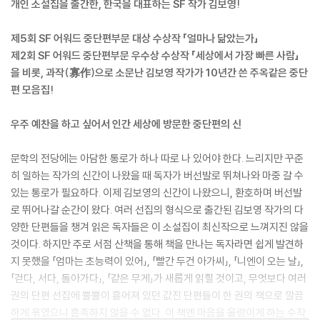
개인 소설집을 출간한, 한국을 대표하는 SF 작가 김보영!
제5회 SF 어워드 중단편부문 대상 수상작 「얼마나 닮았는가」
제2회 SF 어워드 중단편부문 우수상 수상작 「세상에서 가장 빠른 사람」
을 비롯, 과작(寡作)으로 소문난 김보영 작가가 10년간 쓴 주옥같은 중단
편 모음집!
우주 예찬을 하고 싶어서 인간 세상에 방문한 중단편의 신
문학의 전당에는 아담한 통로가 하나 따로 나 있어야 한다. 느리지만 꾸준
히 일하는 작가의 신간이 나왔을 때 독자가 버선발로 뛰쳐나와 마중 갈 수
있는 통로가 필요하다. 이제 김보영의 신간이 나왔으니, 환호하며 버선발
로 뛰어나갈 순간이 왔다. 여러 선집의 형식으로 출간된 김보영 작가의 다
양한 단편들을 챙겨 읽은 독자들은 이 소설집이 최신작으로 느껴지진 않을
것이다. 하지만 주로 서점 산책을 통해 책을 만나는 독자라면 쉽게 발견하
지 못했을 「엄마는 초능력이 있어」, 「빨간 두건 아가씨」, 「니엔이 오는 날」,
「걷다, 서다, 돌아가다」, 「같은 무게」가 새롭게 읽힐 것이고, 무엇보다 여러
권의 단편 선집에 뿔뿔이 흩어져 있던 값진 단편들이 한 권의 책으로 깔끔
하게 묶였으니 흡족하지 않을 수 없다. 이 책엔 마음을 울렁이게 하는 수작