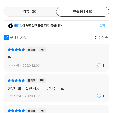
라 아주 아름다운 장면으로, 그보다 더 감동적인 다음 장면으로 이어진다.
마치, 우주는 외롭고 무섭고 아름다운 곳이니 그 우주에서 일어나는 일들
리뷰
30
한줄평
46
또한 외롭고 무섭더라도 한편으론 아름다울 수 있다고 말하는 듯하다. 달
리 무어라 더 쓸 수 있을까? 이미 완벽하게 아름다운 작품에 대고 어떤 상
찬을 늘어놔봤자 넋 빠진 감탄사밖엔 안 될 것이다. 단권으로 묶이길 오매
클린봇
이 부적절한 글을 감지 중입니다.
설정
불망 기다렸던 단편들이 드디어 통일된 모습을 갖춰 출간돼서 기쁘다. 다
른 초기작들도 늦지 않게 복간되어 새로이 독자들을 만날 수 있길 기대한
구매한줄평
추천순
다. 김보영 작가가 빛나는 신간을 선물해줄 그 날을 늘 기다릴 따름이다.
? 문목하 (소설가)
종이책
구매
굿
j*****5
2020.12.03.
1
종이책
구매
전부터 보고 싶던 작품이라 맘에 들어요
i******4
2020.11.21.
1
종이책
구매