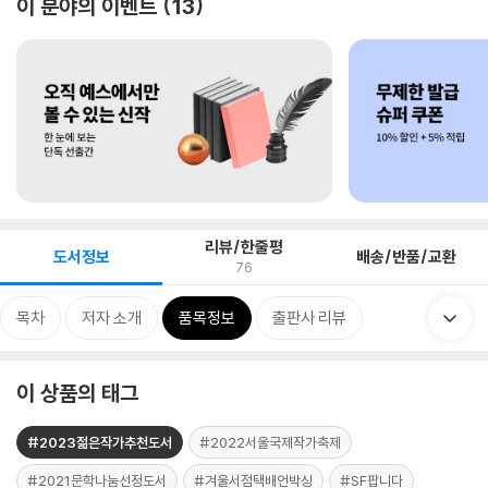
이 분야의 이벤트
13
리뷰/한줄평
도서정보
배송/반품/교환
76
목차
저자 소개
품목정보
출판사 리뷰
이 상품의 태그
#2023젊은작가추천도서
#2022서울국제작가축제
#2021문학나눔선정도서
#겨울서점택배언박싱
#SF팝니다