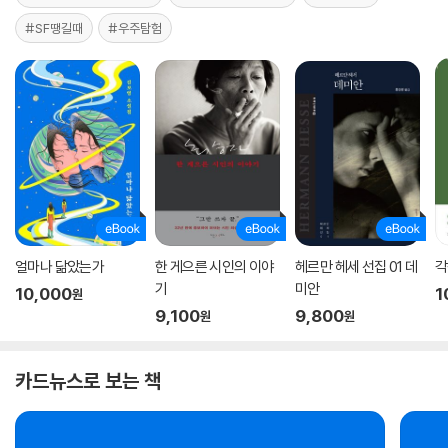
#SF땡길때
#우주탐험
얼마나 닮았는가
한 게으른 시인의 이야
헤르만 헤세 선집 01 데
각
기
미안
10,000
1
원
9,100
9,800
원
원
카드뉴스로 보는 책