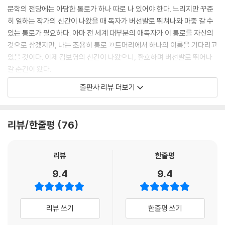
문학의 전당에는 아담한 통로가 하나 따로 나 있어야 한다. 느리지만 꾸준
히 일하는 작가의 신간이 나왔을 때 독자가 버선발로 뛰쳐나와 마중 갈 수
있는 통로가 필요하다. 아마 전 세계 대부분의 애독자가 이 통로를 자신의
것으로 삼겠지만, 나는 조용히 통로 끄트머리에서 하나의 이름을 기다리고
있을 것이다. 이제 김보영의 신간이 나왔으니, 환호하며 버선발로 뛰어나
갈 순간이 왔다.
출판사 리뷰 더보기
여러 선집의 형식으로 출간된 김보영 작가의 다양한 단편들을 챙겨 읽은
독자들은 「0과 1 사이」, 「고요한 시대」, 「세상에서 가장 빠른 사람」, 「로그스
갤러리, 종로」, 「얼마나 닮았는가」와 같은 기존작이 대부분의 페이지를 차
리뷰/한줄평
76
지한 이 소설집이 최신작으로 느껴지진 않을 것이다. 하지만 주로 서점 산
책을 통해 책을 만나는 독자라면 쉽게 발견하지 못했을 「엄마는 초능력이
있어」, 「빨간 두건 아가씨」, 「니엔이 오는 날」, 「걷다, 서다, 돌아가다」, 「같
리뷰
한줄평
은 무게」가 새롭게 읽힐 것이고, 무엇보다 여러 권의 단편 선집에 뿔뿔이
9.4
9.4
흩어져있던 값진 단편들이 한 권의 책으로 깔끔하게 묶였으니 흡족하지 않
을 수 없다.
리뷰 쓰기
한줄평 쓰기
전율을 주는 초기 중단편들이 최근 하나둘 새 판본으로 나오고 있는데, 이