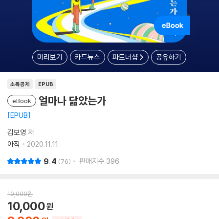
미리보기
카드뉴스
파트너샵
공유하기
소득공제
EPUB
얼마나 닮았는가
eBook
EPUB
김보영
저
아작
2020.11.11.
9.4
판매지수
396
76
10,000
원
10,000