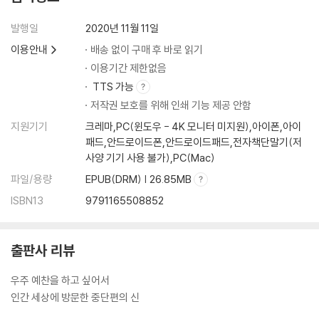
발행일
2020년 11월 11일
이용안내
배송 없이 구매 후 바로 읽기
이용기간 제한없음
TTS 가능
저작권 보호를 위해 인쇄 기능 제공 안함
지원기기
크레마,PC(윈도우 - 4K 모니터 미지원),아이폰,아이
패드,안드로이드폰,안드로이드패드,전자책단말기(저
사양 기기 사용 불가),PC(Mac)
파일/용량
EPUB(DRM) | 26.85MB
ISBN13
9791165508852
출판사 리뷰
우주 예찬을 하고 싶어서
인간 세상에 방문한 중단편의 신