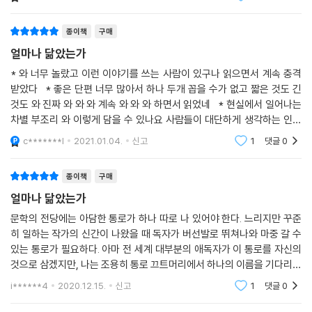
경험을 했는데 그 엄청난 게 삼십 페이지 때문이라니 기가 찰 따름이다.
종이책
구매
김보영은 단편 하나에 아주 많은 심상과 다양한 감정을 배치해 (두려울 정
얼마나 닮았는가
도로) 조화롭게 엮어내는 작가인데, 그 때문인지 장편보다 중단편을 더 밀
도 높게 쓰는 것처럼 느껴지기도 한다. 이 소설집에 실린 단편들도 바로 그
* 와 너무 놀랐고 이런 이야기를 쓰는 사람이 있구나 읽으면서 계속 충격
받았다 * 좋은 단편 너무 많아서 하나 두개 꼽을 수가 없고 짧은 것도 긴
특유의 밀도를―모든 문장 한 줄 한 줄이 자기 역할을 가지고 있고, 모든
것도 와 진짜 와 와 와 계속 와 와 와 하면서 읽었네 * 현실에서 일어나는
장면이 의미와 재미와 감동 중 최소 하나 이상을 품고 있는 엄청난 밀도를
차별 부조리 와 이렇게 담을 수 있나요 사람들이 대단하게 생각하는 인물
― 자랑한다. 거의 신기에 가까운 밀도를 보여주는 단편들과 그보다 좀 더
에게 갓누구 갓누구누구 이렇게 하잖아요? 나도 이 기회에 한번 써봅니다
(어디까지나 상대적으로) 가볍게 쓰인 엽편들이 주는 감동과 충격은 만만
c*******l
2021.01.04.
신고
1
댓글
0
치가 않다. 밀도 있는 잘 쓴 글이 주는 행복이야말로 우리가 서점을 찾고 애
타게 책 사이를 누비는 가장 큰 이유일 것이다. 김보영의 작품은 우리가 책
종이책
구매
을 사랑하는 이유, 소설을 읽는 이유에 대해 생각하게 하고 그 이유 자체가
얼마나 닮았는가
되어준다.
문학의 전당에는 아담한 통로가 하나 따로 나 있어야 한다. 느리지만 꾸준
히 일하는 작가의 신간이 나왔을 때 독자가 버선발로 뛰쳐나와 마중 갈 수
논리정연한(그래서 아름다운) 자연적 현상을, 비논리적인(마찬가지로 그
있는 통로가 필요하다. 아마 전 세계 대부분의 애독자가 이 통로를 자신의
래서 아름다운) 삶의 현상과 연결 지어 그 둘이 전혀 다른 무언가가 아니라
것으로 삼겠지만, 나는 조용히 통로 끄트머리에서 하나의 이름을 기다리고
서로 이어진 하나의 현상임을 김보영만큼 탁월하게 이야기하는 작가는 여
있을 것이다. 이제 김보영의 신간이 나왔으니, 환호하며 버선발로 뛰어나
i******4
2020.12.15.
신고
1
댓글
0
러 시대를 통틀어 찾기 어려울 것이다. 과학은 자연을 이해하고 설명하는
갈 순간이 왔
학문이기 때문에 당연히 그 안엔 인간도 포함되는데, 김보영이 그리는 인