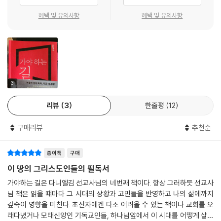
다. 그분의 약속을 믿고 좁은 문, 협착한 길로 나아갈 때 당신을 통해 놀라
운 새 일들을 행하실 것이다. 먼저 그 길을 걸었던 믿음의 조상 아브라함의
혜택 및 유의사항
혜택 및 유의사항
모습을 가이드 삼아 우리가 반드시 가야 하는 그 길을 향한 믿음의 걸음을
떼보지 않겠는가?
3
리뷰
3
한줄평
12
구매리뷰
추천순
종이책
구매
이 땅의 그리스도인들의 필독서
가야하는 길은 다니엘김 선교사님의 네번째 책이다. 항상 그러하듯 선교사
님 책은 읽을 떄마다 그 시대의 상황과 고민들을 반영하고 나의 삶에까지
깊숙이 영향을 미친다. 초신자에겐 다소 어려울 수 있는 책이나 교회를 오
래다녔거나 모태신앙인 기독교인들, 하나님앞에서 이 시대를 어떻게 살아