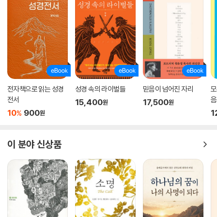
전자책으로 읽는 성경
성경 속의 라이벌들
믿음이 넘어진 자리
모
전서
음
15,400
17,500
원
원
10
900
1
%
원
이 분야 신상품