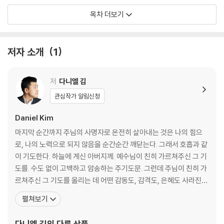
chapter 8 누가 그 축복의 가문에 참여하리?
목차 더보기
에필로그
저자 소개
1
저
다니엘 김
관심작가 알림신청
Daniel Kim
마지막 순간까지 주님의 사명자로 온전히 살아내는 것은 나의 힘으
로, 나의 노력으로 되지 않음을 순간순간 깨닫는다. 그래서 호흡과 같
이 기도한다. 하늘에 계신 아버지께. 예수님이 친히 가르쳐주신 그 기
도를. 수도 없이 고백하고 암송하는 주기도문. 그런데 주님이 친히 가
르쳐주신 그 기도를 올리는 데 어떤 감동도, 감격도, 은혜도 사라진
지 오래다. 그러나 저자는 경험했다. 주기도문으로 깊이 들어갈 때 영
펼쳐보기
혼이 소생되는 것을. 그 은혜를 함께 나누고자 주기도문의 간구 하나
하나를 깊이 묵상함으로 세심하게 살펴, 그 안에 담긴 하나님의 뜻과
다니엘 김
의 다른 상품