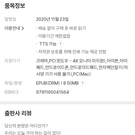
품목정보
발행일
2020년 11월 23일
이용안내
배송 없이 구매 후 바로 읽기
이용기간 제한없음
TTS 가능
저작권 보호를 위해 인쇄 기능 제공 안함
지원기기
크레마,PC(윈도우 - 4K 모니터 미지원),아이폰,아이
패드,안드로이드폰,안드로이드패드,전자책단말기(저
사양 기기 사용 불가),PC(Mac)
파일/용량
EPUB(DRM) | 8.50MB
ISBN13
9791165041564
출판사 리뷰
당신의 본향은 어디인가?
우리는 오늘 가야 하는 길이 있다!