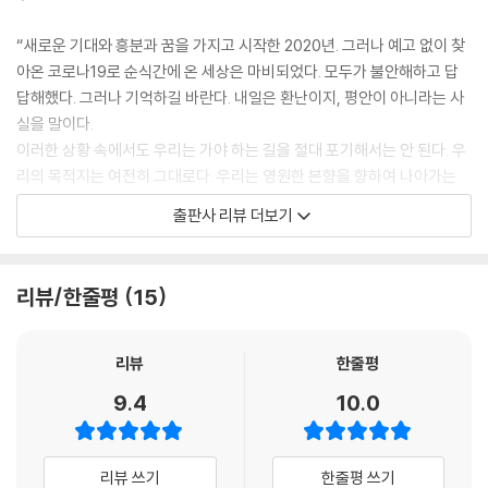
“새로운 기대와 흥분과 꿈을 가지고 시작한 2020년. 그러나 예고 없이 찾
아온 코로나19로 순식간에 온 세상은 마비되었다. 모두가 불안해하고 답
답해했다. 그러나 기억하길 바란다. 내일은 환난이지, 평안이 아니라는 사
실을 말이다.
이러한 상황 속에서도 우리는 가야 하는 길을 절대 포기해서는 안 된다. 우
리의 목적지는 여전히 그대로다. 우리는 영원한 본향을 향하여 나아가는
나그네와 행인이다.”
출판사 리뷰 더보기
위로가 필요한 시대에 어찌 보면 매정하게 들릴지도 모르겠지만, 썩어 없
어질 것들에 대한 미련을 거두고 오늘도 묵묵히 영원한 나라를 향해 걸어
리뷰/한줄평
15
가는 저자의 도전이기에 수긍이 간다. 이 책에서 저자는 하나님의 약속을
믿고 한 걸음씩 순종의 걸음을 내디뎌 축복의 가문을 이룬 아브라함의 삶
을 전하며 성도인 우리의 삶은 어떠해야 하는지 돌아보게 한다.
리뷰
한줄평
우리의 본향인 하나님의 도성으로 향하는 여정 가운데, 오늘 당신이 믿음
9.4
10.0
으로 첫걸음을 떼야 할 곳은 어디인가? 당신이 피해야 할 큰 문, 그리고 그
뒤에 펼쳐지는 넓은 길은 어디인가?
내 눈에 보기 좋고 내 생각에 가장 큰 기쁨을 주는 바로 그것을 걸러내야 한
리뷰 쓰기
한줄평 쓰기