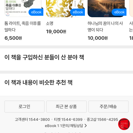
톰 라이트, 죽음 이후를
소명
하나님의 꿈이 나의 사
사
말하다
명이 되다
는
19,000
원
6,500
10,000
1
원
원
이 책을 구입하신 분들이 산 분야 책
이 책과 내용이 비슷한 추천 책
로그인
최근 본 상품
주문/배송
고객센터 1544-3800
티켓 1544-6399
중고샵 1566-4295
eBook 1:1문의/채팅상담