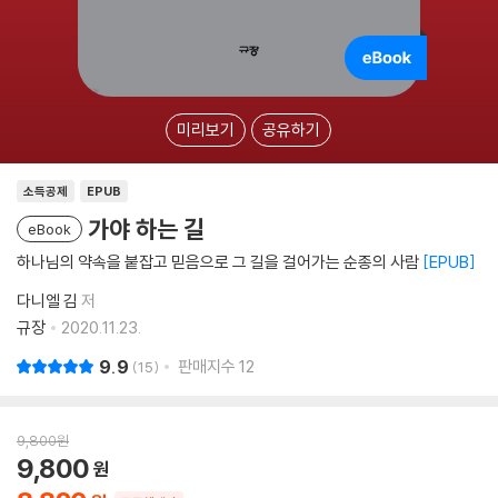
미리보기
공유하기
소득공제
EPUB
가야 하는 길
eBook
하나님의 약속을 붙잡고 믿음으로 그 길을 걸어가는 순종의 사람
EPUB
다니엘 김
저
규장
2020.11.23.
9.9
판매지수
12
15
9,800
원
9,800