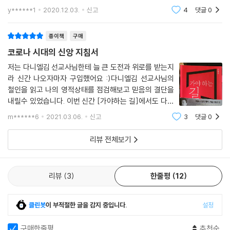
야 하는가 고민하며 끊임없이 몸부림 치는 믿는 자들은 반드시 꼭 읽어야
y******1
2020.12.03.
신고
4
댓글
0
한다. 거짓목자들
종이책
구매
코로나 시대의 신앙 지침서
저는 다니엘김 선교사님한테 늘 큰 도전과 위로를 받는지
라 신간 나오자마자 구입했어요 :)다니엘김 선교사님의
철인을 읽고 나의 영적상태를 점검해보고 믿음의 결단을
내릴수 있었습니다. 이번 신간 [가야하는 길]에서도 다니
엘선교사님을 통한 주님의 음성을 듣기원합니다 :) 내마
m******6
2021.03.06.
신고
3
댓글
0
음 곳곳을 주님의 빛으로 밝혀주시고 본향을 향한 참된 회
개와 새로운 결단을 서게 하소서.?앞으로도 계
리뷰 전체보기
리뷰
3
한줄평
12
클린봇
이 부적절한 글을 감지 중입니다.
설정
구매한줄평
추천순