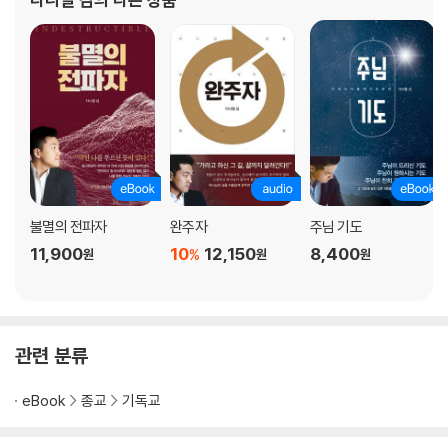
계획, 우리를 향하신 주님의 마음을 전한다.
불멸의 전파자
완주자
주님 기도
11,900
10
12,150
8,400
%
원
원
원
관련 분류
eBook
종교
기독교