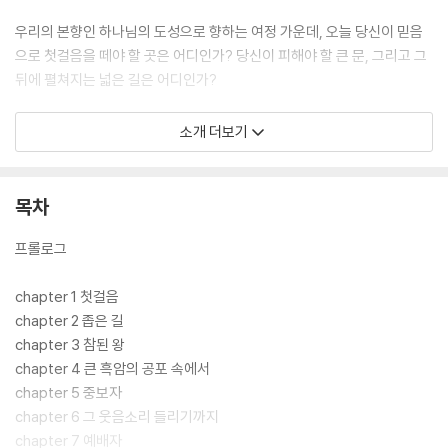
우리의 본향인 하나님의 도성으로 향하는 여정 가운데, 오늘 당신이 믿음
으로 첫걸음을 떼야 할 곳은 어디인가? 당신이 피해야 할 큰 문, 그리고 그
뒤에 펼쳐지는 넓은 길은 어디인가?
내 눈에 보기 좋고 내 생각에 가장 큰 기쁨을 주는 바로 그것을 걸러내야 한
소개 더보기
다. 그분의 약속을 믿고 좁은 문, 협착한 길로 나아갈 때 당신을 통해 놀라
운 새 일들을 행하실 것이다. 먼저 그 길을 걸었던 믿음의 조상 아브라함의
모습을 가이드 삼아 우리가 반드시 가야 하는 그 길을 향한 믿음의 걸음을
목차
떼보지 않겠는가?
프롤로그
chapter 1 첫걸음
chapter 2 좁은 길
chapter 3 참된 왕
chapter 4 큰 흑암의 공포 속에서
chapter 5 중보자
chapter 6 그 웃음소리 들리기까지
chapter 7 예배자