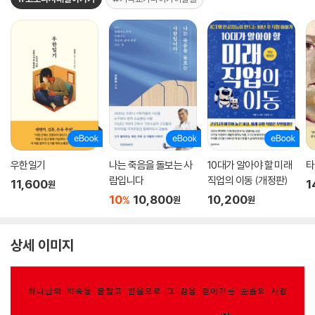
우한일기
나는 죽음을 돌보는 사
10대가 알아야 할 미래
타
람입니다
직업의 이동 (개정판)
11,600
1
원
10
10,800
10,200
%
원
원
상세 이미지