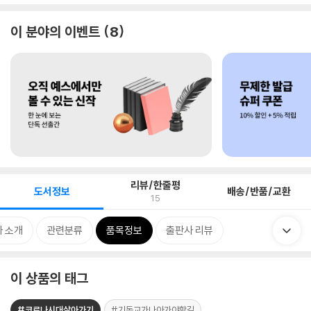
이 분야의 이벤트
8
리뷰/한줄평
도서정보
배송/반품/교환
15
 소개
관련분류
품목정보
출판사 리뷰
이 상품의 태그
#코로나시대살아가기
#기독교가나아가야할길