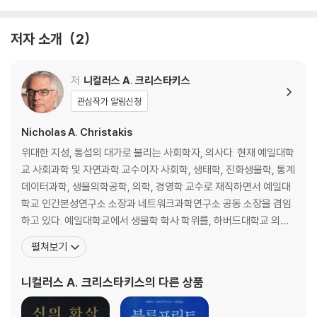
에필로그 _ 넥스트 팬데믹, 새로운 바이러스를 마주하기 전에
저자 소개
2
저
니컬러스 A. 크리스타키스
관심작가 알림신청
Nicholas A. Christakis
위대한 지성, 통섭의 대가로 불리는 사회학자, 의사다. 현재 예일대학
교 사회과학 및 자연과학 교수이자 사회학, 생태학, 진화생물학, 통계
데이터과학, 생물의학공학, 의학, 경영학 교수로 재직하면서 예일대
학교 인간본성연구소 소장과 네트워크과학연구소 공동 소장을 겸임
하고 있다. 예일대학교에서 생물학 학사 학위를, 하버드대학교 의과
대학에서 박사 학위와 공중보건학 석사 학위를, 펜실베이니아대학교
펼쳐보기
에서 사회학 박사 학위를 받았다. 1995년부터 시카고대학교 사회학
및 의과대학 교수를 지낸 뒤, 2001년부터 2013년까지 하버드대학교
니컬러스 A. 크리스타키스
의 다른 상품
의료사회학 및 의과대학 교수로 근무했다. 2013년 예일대