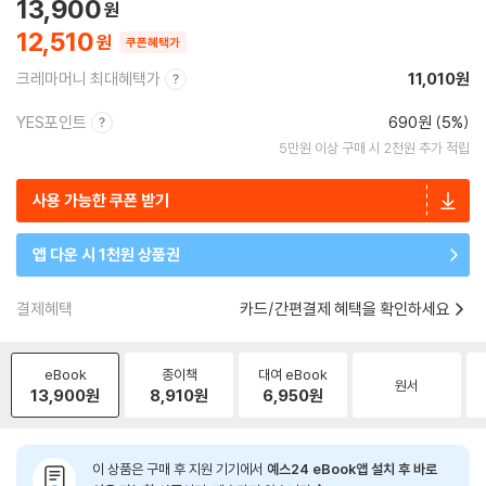
13,900
12,510
쿠폰혜택가
크레마머니 최대혜택가
11,010원
YES포인트
690원 (5%)
5만원 이상 구매 시 2천원 추가 적립
사용 가능한 쿠폰 받기
앱 다운 시 1천원 상품권
결제혜택
카드/간편결제 혜택을 확인하세요
eBook
종이책
대여 eBook
원서
13,900
원
8,910
원
6,950
원
이 상품은 구매 후 지원 기기에서
예스24 eBook앱 설치 후 바로