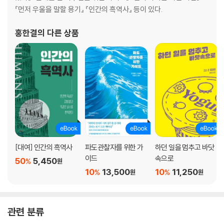
『먼저 우울을 말할 용기』 『인간의 흑역사』 등이 있다.
홍한결
의 다른 상품
[대여] 인간의 흑역사
파도관찰자를 위한 가
하던 일을 멈추고 바닷
이드
속으로
50
5,450
%
원
10
13,500
10
11,250
%
%
원
원
관련 분류