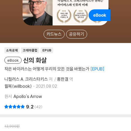
카드뉴스
공유하기
소득공제
크레마클럽
EPUB
신의 화살
eBook
작은 바이러스는 어떻게 우리의 모든 것을 바꿨는가
EPUB
니컬러스 A. 크리스타키스
저
홍한결
역
윌북(willbook)
2021.08.02.
원서
Apollo's Arrow
9.2
42
13,900
원