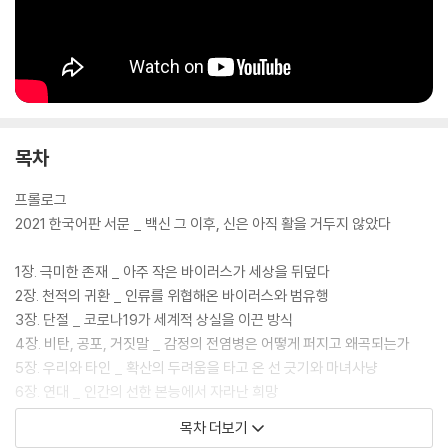
무엇인지 선명히 보게 된다. 더불어 앞으로의 인류가 겪게 될 변화에 대한
실질적인 지침을 얻게 된다.
한편, 의사로서 환자를 보살피고 사회학자로서 사회적 약자를 보호해온,
목차
저자의 통합적이고 균형 잡힌 시선은 그동안 포스트 코로나 담론에서 공백
으로 남을 수밖에 없었던 자리까지 훑어나간다. 그는 이 책에서 시종일관
프롤로그
눈에 보이지 않는 바이러스 코로나19가 밝힌 현 인류의 현실과 ‘바이러스
2021 한국어판 서문 _ 백신 그 이후, 신은 아직 활을 거두지 않았다
의 강력한 힘이 인간의 진화한 사회적 본성을 만났을 때 벌어지는 일’에 대
해 가장 정교하고 분석적이며 객관적으로 탐구해나간다. 특히 2021년 6월
1장. 극미한 존재 _ 아주 작은 바이러스가 세상을 뒤덮다
기준, 전 세계가 백신 이후 넥스트 코로나를 맞이하는 시점에서 크리스타
2장. 천적의 귀환 _ 인류를 위협해온 바이러스와 범유행
키스는 한국어판에 특별한 서문과 후기를 보태며 냉철한 눈으로 ‘이후의
3장. 단절 _ 코로나19가 세계적 상실을 이끈 방식
시대’를 예측한다.
4장. 비탄, 공포, 거짓말 _ 감정의 전염병은 어떻게 퍼지고 왜곡되는가
5장. 우리와 타인 _ 확산의 두려움을 타고 온 선 긋기와 마녀사냥
6장. 연대 _ 인간의 선한 본능에서 자라난 희망
7장. 변화 _ 무엇이 변하고 무엇이 남아 있을까
목차 더보기
8장. 전염병의 종식 _ 혼돈이 지나간 자리, 인류의 길을 묻다