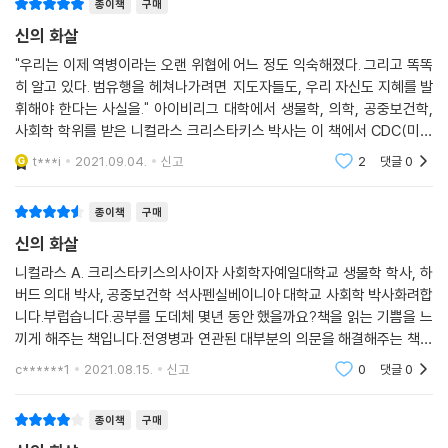
보다 팬데믹의 경험을 진지하게 사유하고자 하는 이들이라면 크리스타키
종이책
구매
스가 포착한 코로나19와 인류의 서사를 한 번쯤은 경유할 필요가 있다.
신의 화살
"우리는 이제 역병이라는 오랜 위협에 어느 정도 익숙해졌다. 그리고 똑똑
코로나19는 어떤 방식으로 세계적 상실을 이끌었는가
히 알고 있다. 범유행을 헤쳐나가려면 지도자들도, 우리 자신도 지혜를 발
지금 여기, 가장 유의미한 팬데믹의 이면을 만난다
휘해야 한다는 사실을." 아이비리그 대학에서 생물학, 의학, 공중보건학,
저자는 사회학적 관점을 통해 우리 사회 지도자들이 지닌 문제와 사회구조
사회학 학위를 받은 니컬라스 크리스타키스 박사는 이 책에서 CDC(미국
적 상황을 예리하게 진단한다. 초기 중국 당국에서 당 대회를 위해 바이러
질병관리본부)에 코로나19와 관련된 정책을 제안하면서 동시에, 예기치
t***i
2021.09.04.
신고
2
댓글
0
스 발생 사실을 감췄던 일이나, 확산 당시 한 발짝 늦은 대처를 보여주던 미
못한 질병 대유행
국 정부의 안일한 태도 등이다. 그가 전하는 대유행의 흐름을 죽 읽어나가
종이책
구매
다 보면, 이번 팬데믹은 어느 정도 인간이 만들어낸 재해일지도 모른다는
신의 화살
생각이 든다. 이처럼 그가 던지는 담론을 들여다보면, 바이러스가 드러낸
사회의 어두운 면모가 고스란히 나타난다.
니컬라스 A. 크리스타키스의사이자 사회학자예일대학교 생물학 학사, 하
범유행 초기, 우리는 집단적으로, 혹은 개인 사이에서도 갖은 수단을 동원
버드 의대 박사, 공중보건학 석사펜실베이니아 대학교 사회학 박사화려합
니다.부럽습니다.공부를 도데체 몇년 동안 했을까요?책을 읽는 기쁨을 느
해 서로 구분을 짓고 자의적인 경계를 만들려고 하는 시도를 절망적일 만
끼게 해주는 책입니다.전영병과 연관된 대부분의 의문을 해결해주는 책입
큼 많이 보았다. 집단발병에 노출될 확률이 높은 거주 환경, 직업을 구분 지
니다.변이와 공중보건과 관련된 최근 연구 결과들까지 흥미롭게 읽었습니
으며 끊임없는 차별을 낳았고, 우리 사회 전반에 퍼져 있는 불평등을 더 키
c******1
2021.08.15.
신고
0
댓글
0
다.2024년이 되어야 코
우고 드러냈다. 그는 이를 해소하기 위해 연대와 집단적 방역 의지를 강조
한다. 앞으로도 끊임없이 이어질 인류와 신종 바이러스와의 싸움에서 우리
종이책
구매
가 유일하게 할 수 있고 해야 하는 일은, 이처럼 좋은 생각과 이타적인 행동