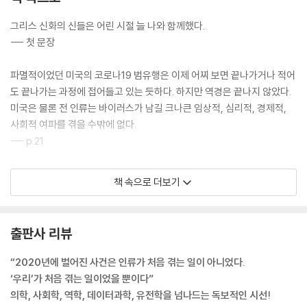
그리스 신화의 신들은 어린 시절 늘 나와 함께했다.
--- 첫 문장
파멸적이었던 미국의 코로나19 범유행은 이제 어찌 보면 끝나가거나 적어
도 끝나가는 과정에 접어들고 있는 듯하다. 하지만 역경은 끝나지 않았다.
미국은 물론 전 인류는 바이러스가 남길 크나큰 임상적, 심리적, 경제적,
사회적 여파를 겪을 수밖에 없다.
--- p.21
인류는 이 바이러스와의 타협점을 찾아야만 한다. 그러나 그 전까지 많은
책 속으로 더보기
이들의 희생이 불가피하다. 새로운 병원체는 이미 인간 세상에 자리 잡았
고, 어떤 형태로든 영원히 우리 곁에서 돌게 될 것이다.
--- p.66
출판사 리뷰
유행병은 대개 인간이 가진 속성 중에서도 가장 근본적이면서 가장 진화된
“2020년에 벌어진 사건은 인류가 처음 겪는 일이 아니었다.
면들을 파고든다. 인간은 집단을 이루어 서로 어울려 살게끔 진화한 동물
‘우리’가 처음 겪는 일이었을 뿐이다”
이다. 신체를 접촉하며 애정과 친밀감을 나누고, 죽은 자를 땅에 묻고 애도
의학, 사회학, 역학, 데이터과학, 유전학을 넘나드는 독보적인 시선!
하는 동물이다. 우리가 만약 각자 홀로 은둔 생활을 했더라면 전염병에 희