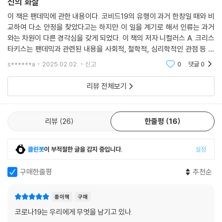
신의 화살
으로 바이러스에 맞서는 것이다.
이 책은 팬데믹에 관한 내용이다. 코비드19의 유행이 과거 한창일 때와 비
이제 인류는 2020년 이전으로는 절대 돌아갈 수 없다는 예측이 지배적이
교하여 다소 안정을 찾았다고는 하지만 이 일을 계기로 해서 인류는 과거
다. 저자는 이런 파괴적인 변화에서 기회를 찾기 전에, 이런 변화가 야기할
와는 차원이 다른 경각심을 갖게 되었다. 이 책의 저자 니컬러스 A. 크리스
사회구조적인 문제에 대한 고민을 촉구한다. 원격 현장에서 발생하는 학습
타키스는 팬데믹과 관련된 내용을 사회적, 철학적, 심리학적인 관점 등 다
이나 노동과 관련한 프라이버시 침해, 비대면의 일상화와 관련된 연쇄효
각도로 종횡무진 활약하며 인상깊은 내용을 기술한다. 꼭 읽어볼만한 책이
s******a
2025.02.02.
신고
0
댓글
0
과-연관 업종의 대실직 사태-등이 그 예다. 저자는 우리가 되찾으려는 ‘일
다. 경각심 고
상’이 오히려 누군가에게 비극이 될 현실이 되지 않으려면, 시민은 무엇을
리뷰 전체보기
해야 하고 정치는 어떤 역할을 맡아야 할지 묻는다.
“어찌 보면, 코로나19 범유행은 향후 다른 범유행뿐 아니라 그 밖의 거대
한 지구적 문제에 대비할 예행연습 기회를 제시한 셈이다. 우리는 이제 역
리뷰
26
한줄평
16
병이라는 오랜 위협에 어느 정도 익숙해졌다. 그리고 똑똑히 알고 있다. 범
유행을 헤쳐나가려면 지도자들도, 우리 자신도 지혜를 발휘해야 한다는 사
실을.”로 마무리되는 이 책의 마지막 문장은 매우 의미심장하다.
클린봇
이 부적절한 글을 감지 중입니다.
설정
구매한줄평
추천순
종이책
구매
코로나19는 우리에게 무엇을 남기고 있나.