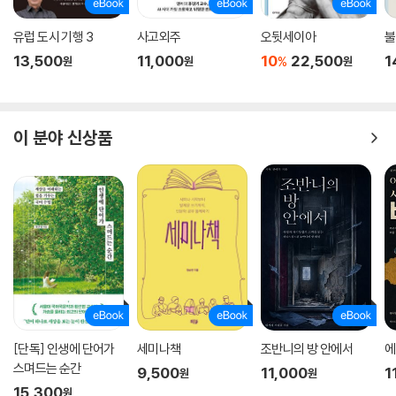
유럽 도시 기행 3
사고외주
오뒷세이아
불
13,500
11,000
10
22,500
1
%
원
원
원
이 분야 신상품
[단독] 인생에 단어가
세미나책
조반니의 방 안에서
에
스며드는 순간
9,500
11,000
1
원
원
15,300
원