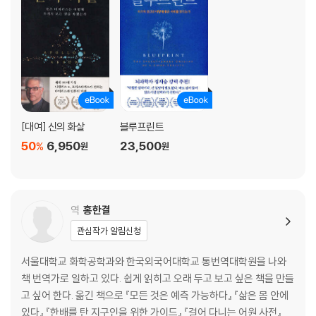
[대여] 신의 화살
블루프린트
50
6,950
23,500
%
원
원
역
홍한결
관심작가 알림신청
서울대학교 화학공학과와 한국외국어대학교 통번역대학원을 나와
책 번역가로 일하고 있다. 쉽게 읽히고 오래 두고 보고 싶은 책을 만들
고 싶어 한다. 옮긴 책으로 『모든 것은 예측 가능하다』 『삶은 몸 안에
있다』 『한배를 탄 지구인을 위한 가이드』 『걸어 다니는 어원 사전』