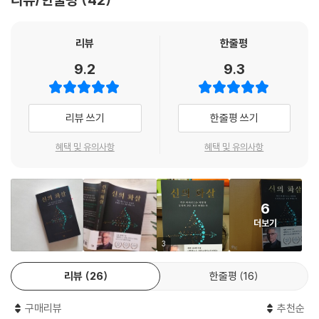
요인 등―기후변화와 관련된 과제이기도 하다. 그러므로 어찌 보면, 코로
원들이 나아갈 생각의 방향성을 제시한다. 그동안 우리가 뉴스를 통해 접
나19 범유행은 향후 다른 범유행뿐 아니라 그 밖의 거대한 지구적 문제에
했던 산발적이고 단편적인 지식들을 넘어, 의학, 사회학, 유전학, 데이터과
대비할 예행 연습 기회를 제시한 셈이다.
리뷰
한줄평
학 등의 학문적 여과장치를 통과한 가장 핵심적인 지식이 여기 있다. 우리
--- p.483
가 겪은 팬데믹을 지적으로 통찰한 단 한 권의 역작으로, 하버드 교수인 스
9.2
9.3
티븐 핑커는 이 책을 두고 “세상과 우리 삶을 송두리째 바꾸어놓은 바이러
스를 이해하려면 이 책을 읽어야 한다. 현재 우리에게 대단히 중요한 책이
다”라고 평했다.
리뷰 쓰기
한줄평 쓰기
“백신 그 이후, 신은 아직 활을 거두지 않았다”
혜택 및 유의사항
혜택 및 유의사항
우리가 사는 방식에 대한 코로나 바이러스의 심오하고 지속적인 영향
종식의 끝이 보이지 않는다. 2021년 여름, 대한민국에는 4차 대확산이 시
작됐다. 변이 바이러스인 ‘델타 바이러스’가 유례없는 전염력을 보이고 있
6
는 탓이다. 백신이 개발되고 접종을 시작하며 드디어 코로나 이전으로 돌
더보기
아갈 수 있다는 낙관적인 분위기에 부풀었던 세계가 변이 바이러스의 등장
3
으로 다시 가라앉았다.
이러한 상황에서 ‘포스트 코로나’를 상상하고 대비한다는 것은 무엇일까.
리뷰
26
한줄평
16
하버드 의대에서 13년간 교수로 지냈던 크리스타키스는 이를 맞이하기에
앞서, 의학자만이 가진 냉철한 시선으로 지금 우리가 꼭 짚고 넘어가야 할
구매리뷰
추천순
다음의 질문들에 대해 대답한다.