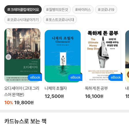
#크레마클럽에있어요
#질병의모든것
#바이러스
#코로나19
#코로나시대살아가기
#포스트코로나시대
오디세이아 (고대 그리
니체의 초월자
독하게 돈 공부
내
스어 완역본)
12,500
16,100
1
원
원
10
19,800
%
원
카드뉴스로 보는 책