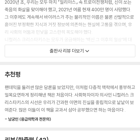
2020년 초, 우리는 모두 마치 『일리아스』 속 트로이전쟁처럼, 신이 쏘는
생되는 일은 없었을 것이다. 전염병을 퍼뜨려 우리의 목숨을 앗아가는 병
죽음의 화살을 맞이해야 했고, 2021년 여름 현재 400만 명이 사망했다.
원체는 우리를 인간이게 하는 바로 그 이유 때문에 퍼지는 경우가 많다.
그 이후에도 계속해서 바이러스가 주는 물리적인 아픔은 물론 산발적으로
--- p.130
흩어진 부정확한 지식과 거짓 정보에 의존하는 현실에 고통을 겪으며, 우
리 사회의 어둠과 민낯을 고스란히 목도해야 했다.
바이러스 자체가 초래한 상처로, 또 바이러스에 대한 우리의 대응이 초래
니컬러스 크리스타키스는 모두가 궁금해하는 ‘백신 그 이후의 일상’에 대
한 상처로 우리는 수없이 절망을 겪어야 했다. 그렇게 이중으로 가해진 생
해 명확한 팩트 체크와 예측을 선보이는 한편, 2020년부터 현재까지 우리
출판사 리뷰 더보기
물적·사회적 충격에 더해, 우리는 우리 앞에 과연 어떤 험로가 놓여 있는지
가 지나온 상황을 생물학적?사회적으로 깊숙하게 조망하고, 인류가 과거
알 수 없는 불확실성을 마주해야 했다.
에 비슷한 재난들을 어떻게 겪어냈는지를 들여다본다.
--- p.248
의학자, 사회학자, 생물학자, 공중보건학자라는 독특한 이력을 가지고 있
추천평
는 그는 그만이 볼 수 있는 아주 포괄적인 시선으로 팬데믹을 진단한다. 코
강력하고 조직적인 국가 행위가 방역 달성의 필수 요건인 만큼, 앞으로 정
로나19의 역학적 특성을 들어 이전의 신종바이러스와는 다르게 범지구적
팬데믹을 둘러싼 많은 담론을 보았지만, 이처럼 다층적 맥락에서 풍부하고
부의 역할 자체가 커질 것으로 보인다. 그런 추세는 범유행 진행기부터 시
인 재앙을 겪을 수밖에 없었던 이유를 분석하고, 유전학 기술을 통해 확산
일목요연하게 정리해낸 책은 처음이다. 사회학자이자 의사인 니컬러스 크
작해 포스트 범유행기까지 이어질 수 있다. 범유행이 심해질수록 사람들은
의 과정을 파악해나간다. 또한 데이터과학의 측면에서 각 나라에서 시행했
리스타키스의 시선은 우리가 간과한 이면의 진실을 중립적으로 낱낱이 보
자신과 타인에게, 그리고 국가에 더 많은 것을 바라기 마련이다.
던 비약물적 개입이 유행병 확산을 제지하는 데 어떤 영향을 끼쳤는지 알
여준다. 많은 이들이 이 책을 교과서 삼아 공부했으면 하는 마음이다 .
--- pp.411-412
아본다.
- 남궁인 (응급의학과 전문의)
이처럼 전염병의 인과관계를 하나하나 정교하고 치밀하게 분석하는 일은
범유행과 관련해 풀어야 할 과제들은 상당수가―국제 협력의 필요성, 인
단순히 코로나19의 사실적 기록 그 이상이다. 크리스타키스 교수는 전 세
접국 간 비용 부담 문제, 과학에 기반한 전문가의 의견 존중, 복잡한 정치적
계적 쇼크 상황을 정돈된 언어로 우리 앞에 펼쳐 보이며 우리 사회와 구성
리뷰/한줄평
42