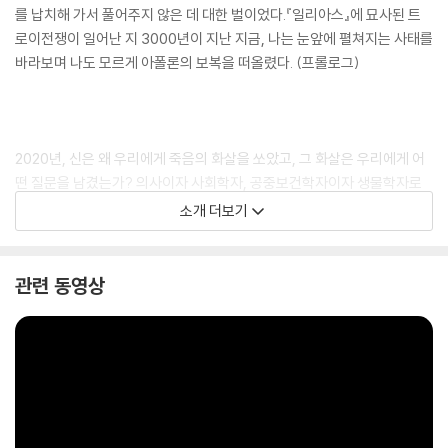
를 납치해 가서 풀어주지 않은 데 대한 벌이었다.『일리아스』에 묘사된 트
로이전쟁이 일어난 지 3000년이 지난 지금, 나는 눈앞에 펼쳐지는 사태를
바라보며 나도 모르게 아폴론의 보복을 떠올렸다. (프롤로그)
2020년, 신은 왜 우리에게 죽음의 화살을 쏘았고, 그 화살은 우리에게 어
떤 질문을 남겼는가? 의사이자 사회학자, 공중보건학자이자 생물학자로
활동하며 《포린 폴리시》 선정 ‘세계 100대 지성’에 이름을 올린 저자 니컬
소개 더보기
러스 A. 크리스타키스. 그는 이 질문에 응답하기 위해 의학, 사회학, 역학,
데이터과학, 유전학을 넘나들며 포스트 코로나 시대를 앞둔 우리에게 필요
한 지혜를 전한다.
관련 동영상
과학적 지식과 인문학적 혜안을 동시에 지닌 그는 때론 냉철하게, 때론 깊
이 있게 다층적 맥락에서 팬데믹을 둘러싼 진실과 담론을 펼쳐 보인다. 그
의 독보적인 시선을 통해 우리는 코로나19가 우리에게서 무엇을 가져가고
무엇을 남겼으며 그 작디작은 바이러스가 드러낸 우리 사회 이면의 진실은