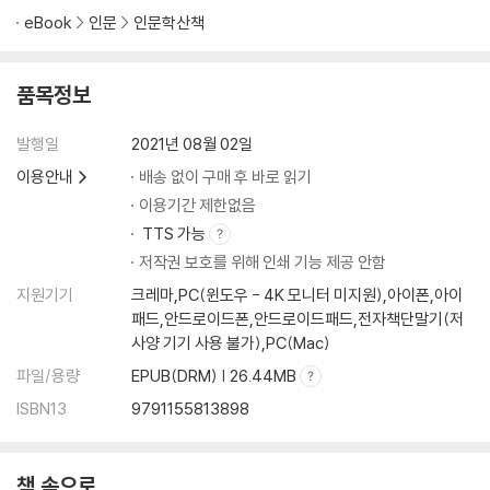
eBook
인문
인문학산책
품목정보
발행일
2021년 08월 02일
이용안내
배송 없이 구매 후 바로 읽기
이용기간 제한없음
TTS 가능
저작권 보호를 위해 인쇄 기능 제공 안함
지원기기
크레마,PC(윈도우 - 4K 모니터 미지원),아이폰,아이
패드,안드로이드폰,안드로이드패드,전자책단말기(저
사양 기기 사용 불가),PC(Mac)
파일/용량
EPUB(DRM) | 26.44MB
ISBN13
9791155813898
책 속으로