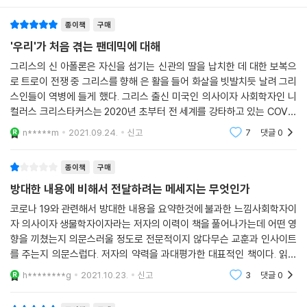
종이책
구매
ㆍ 바이러스가 현재 나온 백신들을 완전히 회피하는 형태로 변이할 수도
'우리'가 처음 겪는 팬데믹에 대해
있을까?
ㆍ 세계 각지에서 채택한 각양각색의 방역 조치 중 가장 효과가 있었던 것
그리스의 신 아폴론은 자신을 섬기는 신관의 딸을 납치한 데 대한 보복으
은 무엇이며, 재확산을 대비하기 위해 어떤 방식을 시행해야 하는가?
로 트로이 전쟁 중 그리스를 향해 은 활을 들어 화살을 빗발치듯 날려 그리
스인들이 역병에 들게 했다. 그리스 출신 미국인 의사이자 사회학자인 니
ㆍ 바이러스의 계속된 변이를 막기 위해 우리가 해야 할 일은 무엇인가?
컬러스 크리스타커스는 2020년 초부터 전 세계를 강타하고 있는 COVID
ㆍ 백신 접종 회피 현상을 어떻게 극복해나갈 것인가?
-19 팬데믹(범유행)을 바로 그 아폴론이 날린 화살에 비유하고 있다(이
n*****m
2021.09.24.
신고
7
댓글
0
책의 원제가 바로 《Apo
이번 팬데믹을 잘 마무리한다고 해도, 우리가 처리해야 할 근본적인 조치
들은 아직 남아 있다. 다음번에는 과연 더 잘 대비할 수 있을까? 다음 범유
종이책
구매
행을 일으킬 병원체는 얼마나 치명적일까? 새로운 범유행이 앞으로 얼마
방대한 내용에 비해서 전달하려는 메세지는 무엇인가
후에 닥칠 것인가? 2020년과 2021년, 팬데믹의 한가운데를 통과하고 있
코로나 19와 관련해서 방대한 내용을 요약한것에 불과한 느낌사회학자이
는 우리는 어쩌면 더 거대한 지구적 재앙에 앞서 일종의 연습을 치르고 있
자 의사이자 생물학자이자라는 저자의 이력이 책을 풀어나가는데 어떤 영
는지도 모른다. 국제 협력체의 필요성, 인접국 간 비용 부담 문제, 과학에
향을 끼쳤는지 의문스러울 정도로 전문적이지 않다무슨 교훈과 인사이트
기반한 전문가의 의견 존중, 복잡한 정치적 요인에 대해 언급하는 크리스
를 주는지 의문스럽다. 저자의 약력을 과대평가한 대표적인 책이다. 읽고
타키스의 제언을 귀담아들어야 하는 이유다.
나서 허탈하기까지 하다.후반부에 의학적 연구와 지금까지의 사례를 바탕
h********g
2021.10.23.
신고
3
댓글
0
『신의 화살』은 이러한 새로운 위기에 철저하게 대비하며 이전과는 다른 형
으로 한 교훈 또는 앞
태의 삶을 지내야 하는 ‘코로나 사피엔스’에게 유의미한 통찰을 준다. 무엇