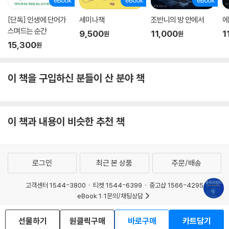
[단독] 인생에 단어가
세미나책
조반니의 방 안에서
에
“진화 역사에서 보면 인간은 먼저 자녀를 사랑하도록 진화했고, 이어서 짝
스며드는 순간
을 사랑하고, 그 뒤에 생물학 친족, 그다음에는 배우자 친족, 이어서 친구
9,500
11,000
1
원
원
15,300
와 집단에 애정을 느끼는 쪽으로 진화한 듯하다. 나는 우리가 더욱 많은 사
원
람에게 애착을 느끼는 종이 되어가는 장기 전환 과정의 중간에 있는 것 아
닐까 하는 생각이 종종 든다.”
이 책을 구입하신 분들이 산 분야 책
빌 게이츠의 말대로 이 책은 우리를 깜짝 놀라게 한다. 세상이 양극화가 얼
마나 극심한지 매일같이 보도하는 뉴스 헤드라인으로 우울하기만 한 시대
에 인간 본성과 사회를 다룬 대가의 작품이 낙관과 희망으로 넘쳐나는 것
이 책과 내용이 비슷한 추천 책
은 기쁘고도 반가운 일이기 때문이다. 우리가 갈수록 더 많이 사랑하는 종
으로 진화 중이고, 우리 유전자에 선한 본성과 좋은 사회를 만드는 능력이
새겨져 있다는 이 책의 메시지는 차별과 혐오, 갈등과 다툼에 지친 우리에
로그인
최근 본 상품
주문/배송
게 크나큰 위로와 희망을 안겨준다.
고객센터 1544-3800
티켓 1544-6399
중고샵 1566-4295
eBook 1:1문의/채팅상담
예스이십사(주) 사업자 정보
선물하기
원클릭구매
바로구매
카트담기
이용약관
개인정보처리방침
청소년보호정책