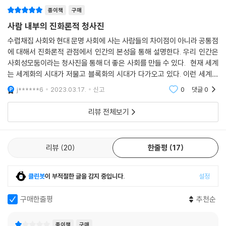
토피아 공동체 브룩팜은 왜 스스로 붕괴하고 말았을까? 이스라엘의 유명
종이책
구매
한 자발적 민주 공동체 키부츠는 아이들을 부모와 격리된 공간에서 양육하
사람 내부의 진화론적 청사진
는 공동 육아를 통해 가부장제 타파와 젠더 평등을 실현하려 했지만 결국
에는 아이들을 가정으로 다시 돌려보내야 했다. 왜 그럴 수밖에 없었을까?
수렵채집 사회와 현대 문명 사회에 사는 사람들의 차이점이 아니라 공통점
에 대해서 진화론적 관점에서 인간의 본성을 통해 설명한다. 우리 인간은
남극 기지 월동대원들의 사회 연결망은 왜 어떤 해는 원활하고 어떤 해는
사회성모둠이라는 청사진을 통해 더 좋은 사회를 만들 수 있다. 현재 세계
파편화되었을까? SF 속 상상 사회는 아무리 극단적인 유토피아나 디스토
는 세계화의 시대가 저물고 블록화의 시대가 다가오고 있다. 이런 세계에
피아조차 어째서 서로 비슷하고 여전히 우리가 알아볼 수 있는 특징들을
서 우리 모두가 사람 본성의 선함을 믿고 우리 내부에 있는 사회성모둠을
지니는 걸까?
j******6
2023.03.17.
신고
0
댓글
0
통해 더 좋
저자는 이 책에서 난파선 조난자 집단이나 섀클턴 탐험대처럼 우연히 만들
리뷰 전체보기
어진 공동체부터 소로의 월든이나 키부츠처럼 자발적으로 생겨난 공동체,
대규모 온라인 게임 집단이나 SF 속 상상 사회처럼 인공적으로 만든 공동
체까지 다채로운 집단의 사례를 살핀다. 이를 통해 이런 공동체가 차이점
리뷰
20
한줄평
17
보다 공통점이 훨씬 더 많으며, 서로 사랑하고 돕고 배우는 능력(“사회성
모둠”)의 실천 여부가 공동체의 성공과 실패를 가르는 결정적 요인임을 보
여준다.
클린봇
이 부적절한 글을 감지 중입니다.
설정
아울러 저자는 흥미롭고도 도발적인 질문들을 던지면서 개인 정체성, 사
랑, 우정, 협력, 내집단 편애, 학습 등 “사회성 모둠”의 각 특성이 무엇 때문
구매한줄평
추천순
에 생겨나 어떻게 발전해왔으며 어디로 향해 가는지 규명해낸다. “우리는
왜 각자 얼굴이 다를까?” “입맞춤은 보편적 행동일까?” “왜 일부다처제
종이책
구매