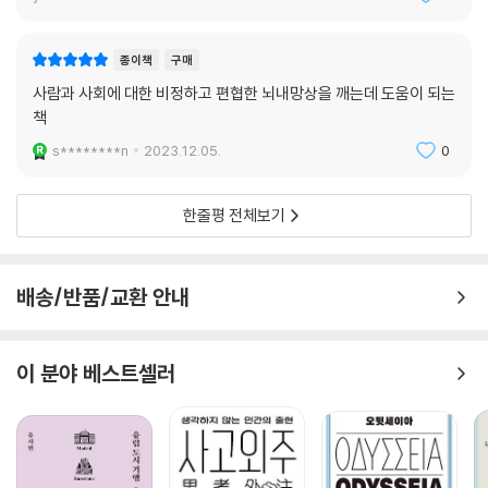
선택했을 뿐이다). 반면에 사회 환경은 처음부터 항상 구축해왔다. 다른 사
람의 마음 상태를 이해하는 3개월짜리 아기, 말이 통하지 않아도 잘 어울
려 노는 아이들에게서 보듯 “인간은 아주 어릴 때부터 사회를 만들지 않고
종이책
구매
는 못 배긴다.”
사람과 사회에 대한 비정하고 편협한 뇌내망상을 깨는데 도움이 되는
우리의 먼 친척 동물들이 사회 행동을 한다는 사실도 우리의 “사회성 모
책
둠” 형질을 뒷받침한다. 그들이 그럴 수 있다면 우리 또한 그럴 가능성이
s********n
2023.12.05.
0
높다. 돌고래는 각자 이름을 불러 서로의 정체성을 식별한다. 짝을 잃은 초
원들쥐는 우울증에 빠진다. 코끼리는 오랜 친구를 기억하고 격하게 환영한
다. 어린 침팬지는 어미에게 견과 깨는 법을 배운다. 사회성 동물들과 인간
한줄평 전체보기
에게서 이런 동일한 형질들이 독자적으로 발전한 과정을 “수렴 진화”라고
부른다.
자연선택이 대체로 이기적인 행동을 선호함에도 동물들은, 나아가 인간은
배송/반품/교환 안내
왜 이런 이타적인 행동을 하는 걸까?
“집단으로 생활할 때는 홀로 지내거나 짝하고만 지낼 때와는 다른 도전 과
이 분야 베스트셀러
제에 직면한다. 인류는 집단생활을 생존 전략으로 채택했다. 그리고 이 (사
회) 환경에서 최대한 성공하기 위해 많은 적응 형질(신체 형질과 본능 행
동을 포함해)을 취했으며, 단독생활에 적합한 적응 형질은 버렸다. 이 트레
이드오프 결정 덕분에 우리 종은 지리적으로 대단히 넓은 영역으로 진출하