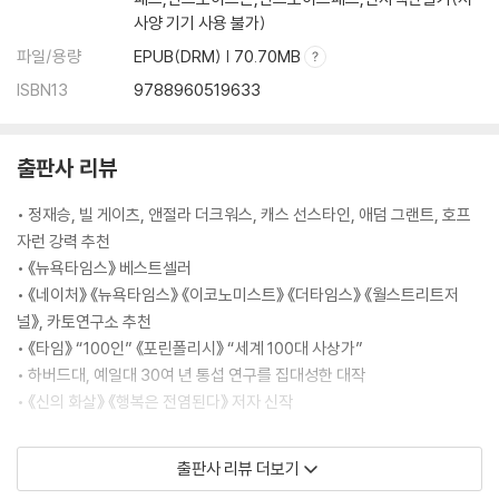
까지 바꾸는 유전자 l 동물 가공물: 거미집은 거미의 입이다 l 기생물과 숙
사양 기기 사용 불가)
주: 다른 사람의 유전자가 내 행동과 운명을 통제한다 l 유전자는 얼마나 멀
리까지 효과를 미칠까 l 당신의 표현형은 다른 사람들의 유전자에 영향받
파일/용량
EPUB(DRM) | 70.70MB
는다 l 사회 생태 지위 구축: 사회인으로 가득한 세상 만들기 l 야생동물은
ISBN13
9788960519633
어떻게 길들여졌을까: 러시아의 은여우 실험 l 나쁜 침팬지 대 착한 보노보:
동물의 자기 길들이기
출판사 리뷰
11장 유전자와 문화는 공진화한다
문화 환경이 진화 경로를 바꾼다 l 유전자-문화 공진화 이론: 때로는 언덕
• 정재승, 빌 게이츠, 앤절라 더크워스, 캐스 선스타인, 애덤 그랜트, 호프
이 산을 움직인다 l 지배와 위신: 지위를 획득하는 2가지 방법 l 문화는 어떻
자런 강력 추천
게 진화할까 l 유전자와 문화의 다양한 공진화 사례 l 근시 인간이 살아남은
• 《뉴욕타임스》 베스트셀러
이유 l 본성이냐 양육이냐에 답하기
• 《네이처》 《뉴욕타임스》 《이코노미스트》 《더타임스》 《월스트리트저
널》, 카토연구소 추천
12장 좋은 사회는 얼마나 자연스러운가
• 《타임》 “100인” 《포린폴리시》 “세계 100대 사상가”
사회를 인체에 비유한 오랜 전통 l 인간은 어떻게 자연과 분리되었나 l 사회
• 하버드대, 예일대 30여 년 통섭 연구를 집대성한 대작
는 과학적으로 설명할 수 없다? l 인간과 자연의 통섭을 거부하는 4가지 주
• 《신의 화살》 《행복은 전염된다》 저자 신작
장 l 유전자의 역할 중시에 반감을 품는 이유 l 진화의 청사진은 정말로 좋
은 것일까 l 인공 지능과 유전자 편집 기술이 인간 본성을 바꿀까 l 진화의
인간은 두뇌나 근력이 아니라 사회를 만드는 능력 덕분에 지구를 지배하게
출판사 리뷰 더보기
궤적은 선함을 향해 휘어져 있다
되었다