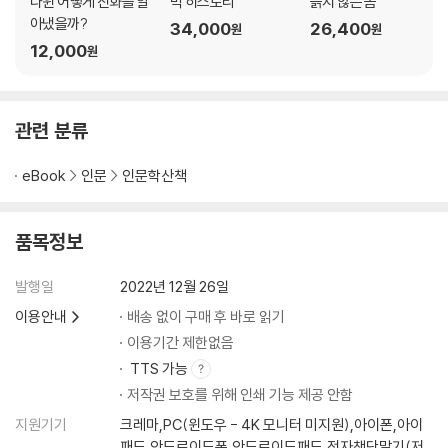
다윈 어떻게 진화를 알
빅 히스토리
늙지 않는 몸
갈등이 협력으로 바뀌는 순간 l 인간 양면성의 수수께끼: 다정함과 증오의
아냈을까?
34,000
26,400
원
원
이중주 l 증오는 정말로 필요할까 l 서로 알고, 사랑하고, 좋아하며
12,000
원
3부 유전자, 문화, 진화
관련 분류
9장 사회인이 되는 길: 개성, 협력, 학습
돼지가 인간에게 심장 판막을 기증하는 까닭 l 동물 세계와 인간 세계의 연
eBook
인문
인문학산책
속성 l 수렴 진화: 우리는 같은 사회 환경 속에서 진화한다 l 개인 정체성: 왜
우리는 각자 얼굴이 다를까 l 돌고래는 서로 이름을 부른다 l 거울 검사: 동
물은 거울 속 자신을 알아볼까 l 가까운 이의 죽음에 슬퍼하고 애도하는 동
품목정보
물들 l 동물은 실제로 협력할 줄 알까 l 인간은 왜 이기적 배신자가 아닌 다
정한 협력자로 진화했나 l 협력을 유지하려면 무임승차자 처벌이 중요하다
발행일
2022년 12월 26일
l 공돈이 생기면 몇 대 몇으로 나눌까 l 처벌자의 존재는 협력에 어떤 영향
이용안내
배송 없이 구매 후 바로 읽기
을 미칠까 l 동물들의 놀라운 사회 학습 능력 l 동물들의 문화는 왜, 얼마나
이용기간 제한없음
다양할까 l 사회성 동물들이 사회 인간의 존재를 증명한다
TTS 가능
저작권 보호를 위해 인쇄 기능 제공 안함
10장 원격 조종하는 유전자
바우어새의 화려한 건축물에 담긴 놀라운 비밀 l 외적 표현형: 몸 바깥 세계
지원기기
크레마,PC(윈도우 - 4K 모니터 미지원),아이폰,아이
패드,안드로이드폰,안드로이드패드,전자책단말기(저