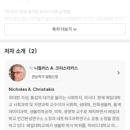
1장 우리 안에 새겨진 8가지 사회성 형질
말이 필요 없는 아이들의 놀이 세계 l 3개월짜리 아기도 사회생활을 안다 l
언덕이 아니라 산을 보자 l 사회성 모둠: 우리가 타고난 8가지 선한 능력 l
목차 더보기
우리를 하나 되게 하는 것
2장 우연한 공동체: 재난에서 살아남기
저자 소개
2
리얼리티 쇼의 사회 실험은 성공했을까 l 자연 실험이라는 유익한 도구 l 난
파선 생존자들은 어떤 세상을 만들까 l 무엇이 두 조난 집단의 운명을 갈랐
나 l 핏케언섬: 반란자 무리가 만든 새 사회는 왜 실패했을까 l 섀클턴 탐험
저
니컬러스 A. 크리스타키스
대: 남극에서 살아남기 l 태평양 섬들은 지상낙원일까 l 사회생활: 진화가
관심작가 알림신청
제공하는 청사진
Nicholas A. Christakis
3장 의도한 공동체: 유토피아를 꿈꾸며
위대한 지성, 통섭의 대가로 불리는 사회학자, 의사다. 현재 예일대학
소로가 월든으로 간 까닭은? l 새로운 공동체 만들기라는 오랜 꿈 l 미국의
교 사회과학 및 자연과학 교수이자 사회학, 생태학, 진화생물학, 통계
유토피아 공동체 실험 l 브룩팜: 초월주의 공동체 l 셰이커교: 신앙 공동체 l
데이터과학, 생물의학공학, 의학, 경영학 교수로 재직하면서 예일대
키부츠: 자발적 민주 공동체 l 월든 투: 스키너의 유토피아 공동체 l 1960년
학교 인간본성연구소 소장과 네트워크과학연구소 공동 소장을 겸임
대 미국 도시 공동체들 l 극지의 과학자들: 남극 기지 공동체 l 남극 기지의
하고 있다. 예일대학교에서 생물학 학사 학위를, 하버드대학교 의과