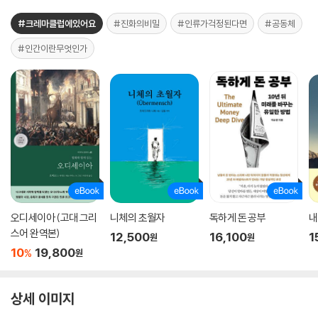
#크레마클럽에있어요
#진화의비밀
#인류가걱정된다면
#공동체
#인간이란무엇인가
오디세이아 (고대 그리
니체의 초월자
독하게 돈 공부
내
스어 완역본)
12,500
16,100
1
원
원
10
19,800
%
원
상세 이미지