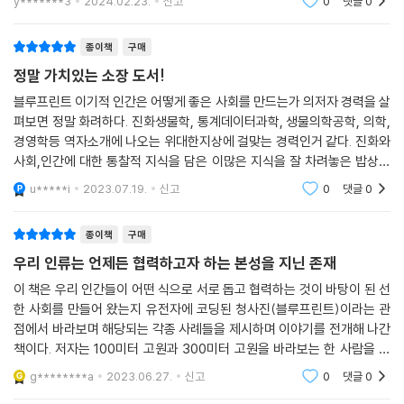
한 본성과 좋은 사회를 만드는 능력이 장구한 진화 역사 속에서 자연선택
y*******3
2024.02.23.
신고
0
댓글
0
을 통해 빚어지고 우리 유전자에 청사진으로 새겨져 있기 때문이다. 아무
리 분열과 차별, 증오와 폭력이 난무하더라도 우리는 이 청사진에서 벗어
종이책
구매
날 수 없다. 그럴 경우 번영은커녕 생존 자체가 불가능함을 진화의 역사가
정말 가치있는 소장 도서!
증명하고 있기 때문이다.
블루프린트 이기적 인간은 어떻게 좋은 사회를 만드는가 의저자 경력을 살
9000만 년 전 포유류 공통 조상으로부터 진화해 30만 년 전 출현한 호모
펴보면 정말 화려하다. 진화생물학, 통계데이터과학, 생물의학공학, 의학,
사피엔스가 오늘날 가장 번성한 종, 세계를 정복한 종이 될 수 있었던 요인
경영학등 역자소개에 나오는 위대한지상에 걸맞는 경력인거 같다. 진화와
도 바로 여기에 있다. 저자에 따르면 인류가 지구를 지배할 수 있게 된 건
사회,인간에 대한 통찰적 지식을 담은 이많은 지식을 잘 차려놓은 밥상을
두뇌나 근력 때문이 아니다. 함께 뭉쳐서 사회를 만드는 이 능력 덕분이다.
받아 수저만 뜨는격인 이 책을 읽는 독자들은 정말 행운인거 같다. 정말 3
u*****i
2023.07.19.
신고
0
댓글
0
만원 가까운 책
우리는 서로 돕고, 배우고, 사랑하도록 프로그래밍되어 있다
종이책
구매
1864년 인버콜드호와 그래프턴호가 오클랜드섬 반대편 해역에서 각각
난파했다. 인버콜드호에서는 조난자 19명중 겨우 3명이 생존했다. 그래프
우리 인류는 언제든 협력하고자 하는 본성을 지닌 존재
턴호에서는 조난자 5명 모두 생존했다. 무엇이 두 조난 집단을 운명을 갈
이 책은 우리 인간들이 어떤 식으로 서로 돕고 협력하는 것이 바탕이 된 선
랐을까? 인듀어런스호를 타고 남극대륙 탐사에 나선 섀클턴 탐험대는 얼
한 사회를 만들어 왔는지 유전자에 코딩된 청사진(블루프린트)이라는 관
음에 갇혀 옴짝달싹 못 하는 극한의 상황에서 총 513일 동안 28명 모두 구
점에서 바라보며 해당되는 각종 사례들을 제시하며 이야기를 전개해 나간
조될 때까지 생존했다. 어떻게 그럴 수 있었을까? 월든에서 사람들과의 교
책이다. 저자는 100미터 고원과 300미터 고원을 바라보는 한 사람을 예
류를 거부한 채 고립된 삶을 추구했던 소로는 무슨 수로 구치소에서 풀려
로 든다. 이 경우 관찰자는 100미터와 300미터라는 높이의 "차이"에 매몰
g********a
2023.06.27.
신고
0
댓글
0
되어 그 원인을 생
났을까? 기존 사회 질서를 폐지하고 새로운 사회의 모범을 제시하려던 유