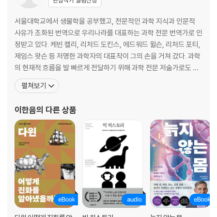
관심작가 알림신청
가 수컷을 길들였다 l 암컷의 전략, 수컷의 전략 l 행동유전학: 인간의 모든
행동 형질은 유전된다 l 유전자 실험: 문란한 종을 일부일처제 종으로 바꾸
서울대학교에서 생물학을 공부했고, 전문적인 과학 지식과 인문적
기 l 자녀 사랑 이후에 짝 사랑이 진화했다 l 유전자가 짝을 고르는 3가지 방
사유가 조화된 번역으로 우리나라를 대표하는 과학 전문 번역가로 인
법 l 짝 사랑을 넘어 모르는 사람 사랑으로
정받고 있다. 케빈 켈리, 리처드 도킨스, 에드워드 윌슨, 리처드 포티,
제임스 왓슨 등 저명한 과학자의 대표작이 그의 손을 거쳐 갔다. 과학
7장 무엇을 위해 사귀는가: 우정의 진화
의 현재적 흐름을 발 빠르게 전달하기 위해 과학 전문 저술가로도 활
제인 구달과 니콜라 테슬라, 동물 친구와 사랑에 빠지다 l 동물 사회와 인간
동하고 있다. 저서로는 『바스커빌가의 개와 추리 좀 하는 친구들』,
사회의 유사성이 말해주는 것 l 동물 연구의 새 장을 연 침팬지 그레이비어
펼쳐보기
『청소년을 위한 지구 온난화 논쟁』 등이 있으며, 옮긴 책으로는 『인에
드와 구달의 우정 l 동물은 어떻게 친구를 사귈까 l 영장류의 우정 나누기 l
비터블, 미래의 정체』, 『제2의 기계 시대』, 『인간 본성에 대하여』, 『우
인기 있는 개체의 존재 이유: 온건한 계층 구조와 리더십 l 코끼리의 우정
이한음
의 다른 상품
리는 왜 잠을 자야 할까』, 『늦깎이
만들기 l 고래의 친구 사귀기 l 인간만이 특별하다는 오만에서 벗어나자 l
누가 가깝고 누가 먼지 어떻게 알아낼까 l 짝에서 친구로, 친구에서 사회로
8장 어떻게 서로 연결되는가: 관계의 진화
왜 우리는 다른 사람을 위해 목숨까지 버릴까 l 사람에게 우정이란 어떤 관
계일까 l 전 세계에서 공통으로 나타나는 우정의 특징 l 은행가 역설: 인간
에게 우정이 진화한 이유 l 우정의 유전학: 유전자가 우리를 연결한다 l 유
유상종은 과학이다 l 우정에서 사회 연결망으로 l 적의 적은 친구일까 l 사
람은 왜 내집단을 편애할까: 민족중심주의와 외국인 혐오의 진화 l 집단 간