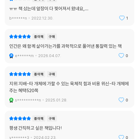
대신 일부일처제가 주류가 되었을까?” “왜 우리는 다른 사람을 위해 목숨
ㅠㅠ 책 샀는데 앞장이 다 찢어져서 왔네요,…
까지 버릴까?” “적의 적은 친구일까?” “공돈이 생기면 몇 대 몇으로 나눌
b******n
2022.12.30.
1
까?” “이기적 인간은 어떻게 다정한 협력자로 진화했나?” “왜 우리는 내
집단을 편애하고 외국인을 혐오할까?” “유전자는 얼마나 멀리까지 효과
를 미칠까?” “인공 지능과 유전자 편집 기술이 인간 본성을 바꿀까?”
종이책
구매
이 모든 탐구는 “인간은 선할까 악할까?” “세상은 더 좋아질까 더 나빠질
인간은 왜 함께 살아가는가를 과학적으로 풀어낸 통찰력 있는 책
까?”라는 질문에 궁극적으로 답한다. 저자는 단언한다. “진화의 역사를 통
e******m
2026.04.07.
0
틀어 우리 유전자(그리고 우리 친구들의 유전자)는 더 안전하고 더 평화로
운 세상을 만들기 위해 열심히 일해온 듯하다”고. “우리 진화 역사의 궤적
은 길다. 하지만 이 궤적은 ‘좋음(선함)’을 향해 휘어져 있다”고.
종이책
구매
지위:지배-타 개체에 가할 수 있는 육체적 힘과 비용 위신-타 개체에
우리는 더욱 많은 사람에게 애착을 느끼는 종으로 진화 중이다
주는 혜택520쪽
진화의 역사는 환경에 잘 대처하는 데 최적화된 형질을 선호해 최적의 해
s**********n
2025.01.28.
0
결책을 찾는 자연선택의 과정이다. 그렇다면 인간 환경에서 가장 큰 위협,
가장 중요한 특징은 무엇일까? 바로 다른 인간의 존재, 즉 사회 환경이다.
물리 환경, 생물 환경, 사회 환경 모두 진화에서 대단히 중요하지만 인류가
종이책
구매
물리 환경과 생물 환경을 상당히 빚어낼 수 있게 된 것은 도시와 농업을 발
평생 간직하고 싶은 책입니다!
명한 이후부터로 겨우 수천 년 전에 불과하다(그 이전까지는 그저 환경을
y*******3
2024.02.23.
0