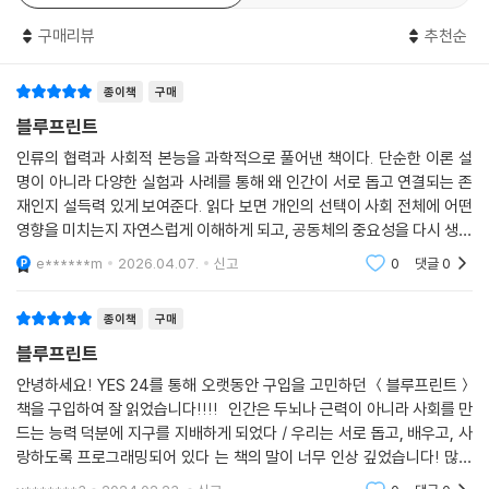
습까지” 다르지만 근본적으로 보면 “인간 본성에는 사랑, 우정, 협력, 학습
구매리뷰
추천순
능력을 비롯해 탄복할 만한” 공통점이 훨씬 더 많다고. 우리는 그동안 부족
주의, 폭력성, 이기심, 잔인함 같은 어두운 면에 지나치게 초점을 맞추어온
종이책
구매
반면, 이 밝은 면은 너무 등한시해왔다고.
저자는 이 책을 통해 “우리를 분열시키는 것보다 하나로 묶는 것이 더 많으
블루프린트
며, 사회는 기본적으로 선하다”라는 진실을 일깨운다. “모든 인간은 세상
인류의 협력과 사회적 본능을 과학적으로 풀어낸 책이다. 단순한 이론 설
에서 의미를 찾고, 가족을 사랑하고, 친구들과 즐겁게 어울리고, 가치 있게
명이 아니라 다양한 실험과 사례를 통해 왜 인간이 서로 돕고 연결되는 존
여기는 것들을 서로에게 가르치고, 집단을 이루어 협력한다.” 크리스타키
재인지 설득력 있게 보여준다. 읽다 보면 개인의 선택이 사회 전체에 어떤
스 교수는 이런 공통된 인간성을 “사회성 모둠”이라고 부르면서 구체적으
영향을 미치는지 자연스럽게 이해하게 되고, 공동체의 중요성을 다시 생각
로 “개인 정체성 소유와 식별” “짝과 자녀를 향한 사랑” “우정” “사회 연
하게 만든다. 다소 어려운 개념도 있지만 전반적으로 흥미롭게 읽히는 교
e******m
2026.04.07.
신고
0
댓글
0
양서다.
결망” “협력” “내집단 편애(자기 집단 선호)” “온건한 계층 구조(상대적
평등주의)” “사회 학습과 사회 교육”이라는 8가지 형질(특성 또는 능력)
종이책
구매
을 제시한다.
블루프린트
이 책은 이러한 “밝은 면이 왜, 어떻게 우리 본성으로 진화해왔는지”를 과
학적으로 입증해 보인다. 오늘날 우리는 “좌와 우, 도시와 시골, 종교와 무
안녕하세요! YES 24를 통해 오랫동안 구입을 고민하던 ＜블루프린트＞
책을 구입하여 잘 읽었습니다!!!! 인간은 두뇌나 근력이 아니라 사회를 만
종교, 내부자와 외부자, 가진 자와 못 가진 자”로 나뉜 세상, “정치 양극화
드는 능력 덕분에 지구를 지배하게 되었다 / 우리는 서로 돕고, 배우고, 사
와 경제 불평등”이 정점에 달한 시대를 살고 있는 듯하다. 그럼에도 결국
랑하도록 프로그래밍되어 있다 는 책의 말이 너무 인상 깊었습니다! 많은
우리는 서로 알고, 돕고, 배우고, 사랑할 수밖에 없는 운명을 타고난다. 선
분들이 이 책을 읽어보셨으면 좋겠습니다! 감사합니다~