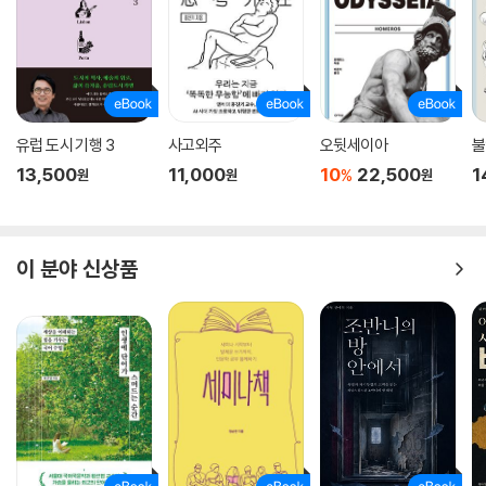
고 지구를 지배하는 자리에까지 오를 수 있었다. 등에 물리 환경을 짊어지
고 다니는 달팽이처럼, 우리는 어디로 가든 간에 친구와 집단이라는 사회
환경을 짊어지고 간다. 그리고 이 사회적 보호 껍데기로 감쌈으로써 우리
는 놀라울 만치 다양한 상황에서 생존할 수 있다. 종으로서 우리는 우정, 협
력, 사회 학습에 의지하는 방향으로 진화해왔다. 설령 이 매혹적인 특징들
이 경쟁과 폭력의 불길 속에서 태어났다고 해도 그렇다.”
유럽 도시 기행 3
사고외주
오뒷세이아
불
13,500
11,000
10
22,500
1
%
원
원
원
그렇다면 인간은 어떻게 집단생활의 길로 접어들게 되었을까? 저자는 이
를 “근력에서 돌봄으로 전환”했기 때문이라고 설명한다. 인간의 뇌 크기가
커지고 임신과 수유가 더 많은 부담을 주면서 식량 공급이 매력적인 전략
이 분야 신상품
이 되었다. 우리의 남성 조상들은 식량을 공급해 짝을 확보하게 되었고, 여
성은 식량 공급을 유도하기 위해 짝에게 매우 높은 수준의 정절을 지키는
쪽으로 진화했다 이 진화 과정이 일단 시작되자 더욱더 많은 여성이 덜 공
격적인 남성과 번식하게 되면서 일종의 “자기 길들이기”로 이어졌다. 그
결과 인간은 대부분 정숙한 여성들이 대부분 식량을 잘 공급하는 남성들과
짝결속을 형성해 집단생활을 하는 종이 되었다. 그리하여 마침내 인류는
애착과 사랑의 진화로 나아가는 길에 들어서게 되었다.
크리스타키스 교수는 좋은 사회를 만드는 능력인 “사회성 모둠” 진화의 큰
그림을 다음과 같이 요약한다.