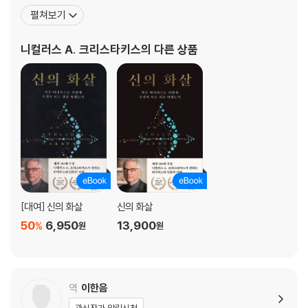
다양한 사회 연결망 l 공동체는 어떻게 성공하는가
대학에서 박사 학위와 공중보건학 석사 학위를, 펜실베이니아대학교
펼쳐보기
에서 사회학 박사 학위를 받았다. 1995년부터 시카고대학교 사회학
4장 인공 공동체: 상상 가능한 모든 세계
및 의과대학 교수를 지낸 뒤, 2001년부터 2013년까지 하버드대학교
니컬러스 A. 크리스타키스
의 다른 상품
크라우드소싱이 사회과학에 불러온 혁신 l 브레드보드 실험: 축소판 사회
의료사회학 및 의과대학 교수로 근무했다. 2013년 예일대
만들기 l 대규모 온라인 게임 속 사회생활 l 조개껍데기의 모양은 얼마나 다
양할까 l 가능한 사회 유형은 얼마나 될까 l SF 속 상상 사회는 특별할까 l
인간 환경의 가장 중요한 특징, 다른 인간의 존재
2부 사랑, 우정, 관계
5장 사랑이 이긴다: 하나뿐인 짝, 여럿인 짝
입맞춤은 보편적인 행동일까 l 일부일처제는 언제 생겼을까 l 왜 일부다처
제 대신 일부일처제가 주류가 되었나 l 수렵채집인 하드자족의 일부일처제
[대여] 신의 화살
신의 화살
l 유목민 투르카나족의 일부다처제 l 한 어머니와 여러 아버지 사회 l 남편
50
6,950
13,900
%
원
원
과 아버지가 없는 나족 사회 l 중매는 사랑일까
6장 왜 서로 끌리는가: 사랑의 진화
초원들쥐가 우울증에 빠진 이유는? l 단독생활 종에게서 진화한 짝결속과
역
이한음
일부일처제 l 인간의 짝결속은 집단생활에서 진화했다 l 암컷의 선물 선호