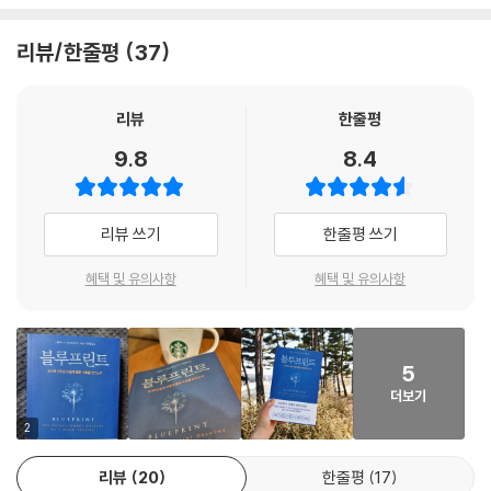
2012년 7월 콜로라도주 오로라의 한 극장에서 총기 난사로 12명이 사망
감사의 말
하는 끔찍한 사건이 벌어졌다. 사망자 중 세 청년은 쏟아지는 총탄을 몸으
리뷰/한줄평
37
자료 출처
로 막았다. 그들은 다른 사람들을 살리기 위해 자기 목숨을 희생하는 놀라
주
운 선택을 했다. 어느 쪽이 인간의 참모습일까? 무자비한 학살을 저지른 괴
찾아보기
한일까, 남을 위해 자신을 희생한 청년들일까? 어느 쪽이 인간 사회의 본
리뷰
한줄평
질일까? 폭력과 증오, 이기심과 탐욕이 지배하는 세상일까, 협력과 사랑,
9.8
8.4
이타심과 헌신이 이끄는 세상일까?
이 책은 예일대 사회과학 및 자연과학 교수이자 인간본성연구소 소장인 니
컬러스 A. 크리스타키스가 인간 본성과 인간 사회 진화의 목적과 기원을
리뷰 쓰기
한줄평 쓰기
밝히기 위한 30여 년간의 연구를 집대성한 걸작이다. 의사면서 자연과학
자이자 사회과학자라는 특이한 직함을 가진 크리스타키스 교수는 위대한
혜택 및 유의사항
혜택 및 유의사항
지성, 통섭의 대가로 불린다. 이런 명성에 걸맞게 그는 이 책에서 난파선 조
난자부터 남극 기지까지, 히말라야 소수 민족부터 대규모 온라인 게임 이
용자까지, 기생성 흡충과 개미부터 고래와 코끼리까지, 유전자와 호르몬
5
부터 온라인 플랫폼과 인공 지능 봇까지 인간계, 동물계, 기술계를 거침없
더보기
이 넘나들면서 유전학, 진화생물학, 신경학, 사회학, 인류학, 심리학, 경제
학, 통계학, 테크놀로지, 역사, 철학을 아우르는 깊고 넓은 연구와 통찰을
2
선보인다.
리뷰
20
한줄평
17
이런 방대한 탐구 끝에 저자는 단언한다. 우리가 “인생 경험, 사는 곳, 겉모