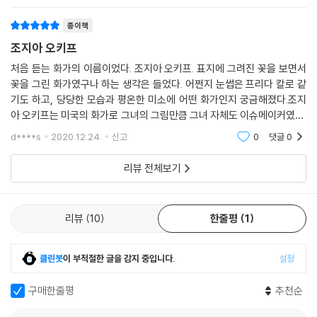
표현하도록 격려했지요. 그리고 자신의 그림이 어떤 뜻을 담고 있는지 설
명해야 한다는 걱정도 내려놓게 했어요. _본문 중에서
종이책
조지아 오키프
주변의 사물을 자신만의 방식으로 독특하게 표현한 조지아 오키프의 그림
은 신비롭지만 따뜻하게 느껴집니다. 화가가 그 소재를 얼마나 좋아하는
처음 듣는 화가의 이름이었다. 조지아 오키프. 표지에 그려진 꽃을 보면서
꽃을 그린 화가였구나 하는 생각은 들었다. 어쩐지 눈썹은 프리다 칼로 같
지, 그 장소에서 얼마나 평화로운지를 특별한 설명 없이도 그림을 보는 사
기도 하고, 당당한 모습과 평온한 미소에 어떤 화가인지 궁금해졌다.조지
람들에게 고스란히 전해 주기 때문입니다. 아울러 ‘그림에는 특별한 의미
아 오키프는 미국의 화가로 그녀의 그림만큼 그녀 자체도 이슈메이커였다.
가 담겨 있고 그 의미를 읽어 내야 한다.’는 부담감을 덜어 줍니다. 조지아
대학에서 조교를 하며 그림을 가르치던 중, 친구에게 보낸 그림 몇 점이 당
오키프의 이야기는 어린이들에게 그림 감상에 대한 두려움을 넘어설 수 있
d****s
2020.12.24.
신고
0
댓글
0
대의 예술사진
게 해 줍니다. 나아가 자신만의 그림을 그릴 용기를 불어넣어 주지요. 어쩌
리뷰 전체보기
면 이것이 조지아 오키프의 그림이 오늘날까지도 큰 사랑을 받는 이유일
것입니다.
리뷰
10
한줄평
1
클린봇
이 부적절한 글을 감지 중입니다.
설정
구매한줄평
추천순