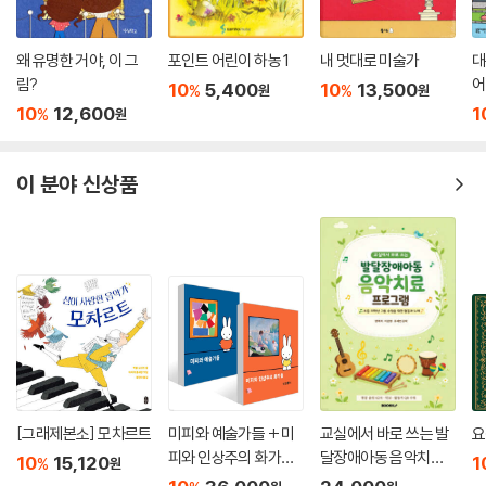
왜 유명한 거야, 이 그
포인트 어린이 하농 1
내 멋대로 미술가
대
림?
어
10
5,400
10
13,500
%
%
원
원
10
12,600
1
%
원
이 분야 신상품
[그래제본소] 모차르트
미피와 예술가들 + 미
교실에서 바로 쓰는 발
요
피와 인상주의 화가들
달장애아동 음악치료
10
15,120
1
%
원
세트
프로그램