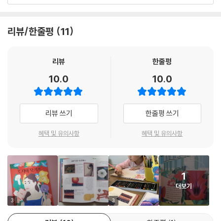
요 / 국어 2-2-4 인물의 마음을 짐작해요
우리가 미처 몰랐던 예술가의 삶과 작품 이야기를 세심하고 깊이 있게 그
리뷰/한줄평
11
려 냈다. _커커스 리뷰
‘모두의 예술가’는 위대한 명작 속에 담겨 있는 예술가의 삶을 알아보는 지
리뷰
한줄평
식 그림책 시리즈입니다. 빈센트 반 고흐, 프리다 칼로, 클로드 모네, 조지
10.0
10.0
아 오키프…… 이름만 들어도 설레는 예술가와 대표작을 모두 만나 볼 수
있지요.
‘모두의 예술가’ 시리즈는 예술가의 일대기를 시기별 대표작과 함께 보여
리뷰 쓰기
한줄평 쓰기
줍니다. 이를 통해 그 그림을 그릴 때 예술가가 어떤 상황에 처해 있었는지,
어떤 감정을 느끼고 있었는지 생생하게 전해 주지요. 책의 마지막 장에는
혜택 및 유의사항
혜택 및 유의사항
작품에 대한 해설이 수록되어 있어 작품을 더 깊이 이해할 수 있습니다.
‘모두의 예술가’ 시리즈 네 번째 책에서는 ‘꽃과 사막의 화가’ 조지아 오키
프의 삶과 그림 이야기를 들려줍니다.
1
더보기
‘세계에서 가장 비싼 미술 작품을 그린 여자 화가’, ‘미국에서 가장 사랑받
는 화가’, ‘미국 모더니즘의 선구자’
3
3