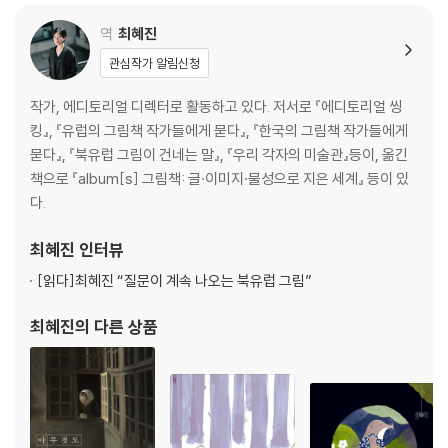
역
최혜진
관심작가 알림신청
작가, 에디토리얼 디렉터로 활동하고 있다. 저서로 『에디토리얼 씽
킹』, 『유럽의 그림책 작가들에게 묻다』, 『한국의 그림책 작가들에게
묻다』, 『북유럽 그림이 건네는 말』, 『우리 각자의 미술관』등이, 옮긴
책으로 『album[s] 그림책: 글·이미지·물성으로 지은 세계』 등이 있
다.
최혜진
인터뷰
[읽다]
최혜진 “질문이 계속 나오는 북유럽 그림”
최혜진
의 다른 상품