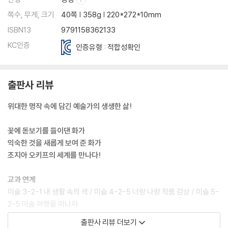
쪽수, 무게, 크기
40쪽 | 358g | 220*272*10mm
ISBN13
9791158362133
KC인증
인증유형 : 적합성확인
출판사 리뷰
위대한 명작 속에 담긴 예술가의 생생한 삶!
꽃에 돋보기를 들이댄 화가
익숙한 것을 새롭게 보여 준 화가
조지아 오키프의 세계를 만나다!
교과 연계
미술 3-2-1 내 생활 속의 색 / 미술 4-2-5 너랑 나랑 작품 감상 / 미술 5-
2-5 미술 여행을 떠나자
국어 1-2-10 인물의 말과 행동을 상상해요 / 국어 2-1-3 마음을 나누어
출판사 리뷰 더보기