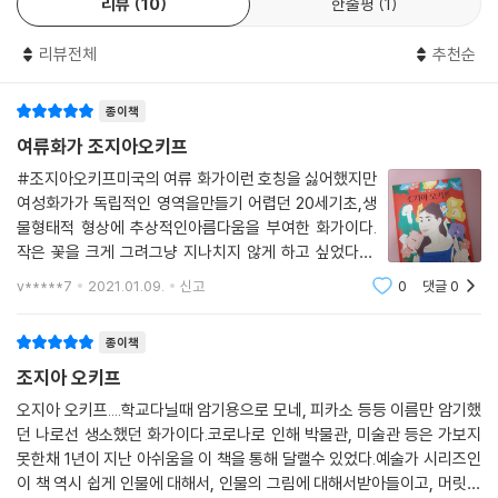
리뷰
10
한줄평
1
조지아 오키프를 수식하는 말들은 하나같이 화려합니다. 그러나 조지아 오
키프는 이 화려한 수사들과는 다른 삶을 추구하며 살다 갔습니다. 인적이
리뷰전체
추천순
드문 뉴멕시코에서 검소하고 절제된 생활을 하며 오직 자신을 만족시키기
위해 묵묵히 그림을 그렸지요. 이 책은 조지아 오키프의 화려한 성취보다
종이책
는 그림에 대한 열정에 더 집중합니다. 이를 통해 조지아 오키프가 어떻게
자신만의 독창적인 작품 세계를 만들어 내고 가꾸어 갔는지를 보여 주지
여류화가 조지아오키프
요.
#조지아오키프미국의 여류 화가이런 호칭을 싫어했지만
여성화가가 독립적인 영역을만들기 어렵던 20세기초,생
자신이 보고 느낀 것을 자유롭게 표현한 화가 조지아 오키프
물형태적 형상에 추상적인아름다움을 부여한 화가이다.
드넓은 하늘과 이글거리는 주홍빛 햇살, 대초원의 아름다운 꽃을 보며 어
작은 꽃을 크게 그려그냥 지나치지 않게 하고 싶었다고.
린 시절을 보낸 조지아 오키프는 주변에서 발견한 아름다움을 그림에 담고
(아이들은 이부분이 좋았다고)아이들이 표지를 보고중간
v*****7
2021.01.09.
신고
0
댓글
0
중간 그림을 보며프리다칼로를 떠올렸는데실제로 멕시코
싶었습니다. 전통적인 기법으로 그린 정물화로는 자신이 사물에서 받은 인
여행 중 프리다에게 영감을 주었다. 라는대목에서 완
상을 제대로 담아낼 수 없다고 생각했지요. 그래서 주변 자연과 사물을 자
종이책
신만의 방식으로 자유롭게 표현하기 시작했습니다. 작고 하찮게 여겨지던
조지아 오키프
꽃을 캔버스에 가득 찰 정도로 커다랗게 그리고, 우뚝 솟은 뉴욕의 고층 건
물들 안에 담긴 따뜻함을 매혹적으로 표현했지요. 사람의 손길이 닿지 않
오지아 오키프....학교다닐때 암기용으로 모네, 피카소 등등 이름만 암기했
던 나로선 생소했던 화가이다.코로나로 인해 박물관, 미술관 등은 가보지
은 뉴멕시코의 메마른 사막에서 생명의 빛을 찾아내 캔버스에 담기도 했습
못한채 1년이 지난 아쉬움을 이 책을 통해 달랠수 있었다.예술가 시리즈인
니다.
이 책 역시 쉽게 인물에 대해서, 인물의 그림에 대해서받아들이고, 머릿속
조지아는 사람들이 아름다운 자연물을 작고 하찮게만 여기는 것을 무척 안