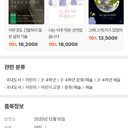
아무것도 간절하지 않
나는 아주 작은 선이었
그때 그게 거기 있었어
은 날의 기술
습니다
10
13,500
%
원
10
16,200
10
18,000
%
%
원
원
관련 분류
국내도서
어린이
3-4학년
3-4학년 문화/예술
3-4학년 예술
국내도서
어린이
어린이 교양
문화/예술
예술
품목정보
발행일
2020년 12월 10일
판형
양장