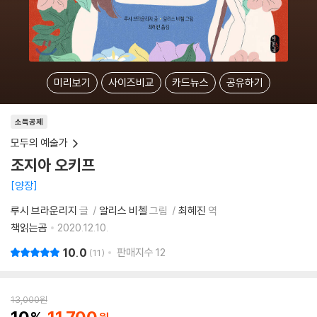
미리보기
사이즈비교
카드뉴스
공유하기
소득공제
모두의 예술가
조지아 오키프
양장
루시 브라운리지
글
알리스 비첼
그림
최혜진
역
책읽는곰
2020.12.10.
10.0
판매지수
12
11
13,000
원