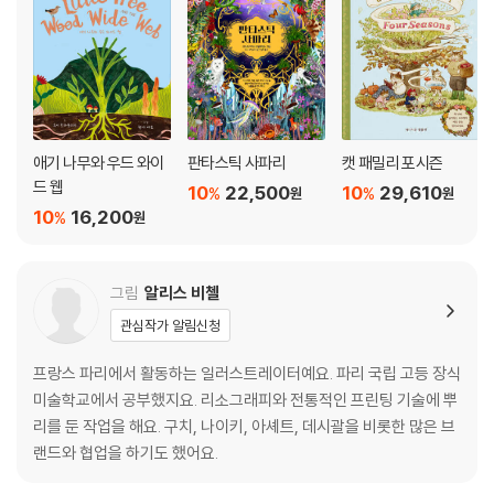
애기 나무와 우드 와이
판타스틱 사파리
캣 패밀리 포시즌
드 웹
10
22,500
10
29,610
%
%
원
원
10
16,200
%
원
그림
알리스 비첼
관심작가 알림신청
프랑스 파리에서 활동하는 일러스트레이터예요. 파리 국립 고등 장식
미술학교에서 공부했지요. 리소그래피와 전통적인 프린팅 기술에 뿌
리를 둔 작업을 해요. 구치, 나이키, 아셰트, 데시괄을 비롯한 많은 브
랜드와 협업을 하기도 했어요.