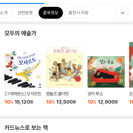
 소개
관련분류
품목정보
출판사 리뷰
모두의 예술가
[그래제본소] 모차르트
랜돌프 콜더컷
앙리 루소
조
10
15,120
10
13,500
10
12,600
1
%
%
%
원
원
원
카드뉴스로 보는 책