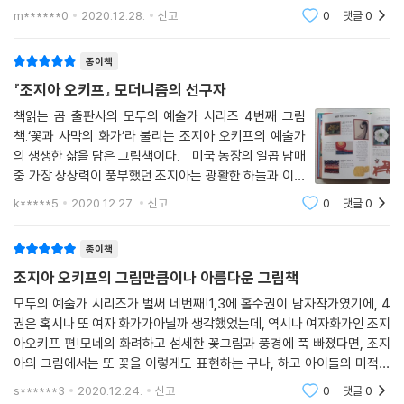
에 쏘옥 남게 이야기해준다.조지아 오키프의 작품들을 이해하며, 꽃도 그
타까워했습니다. 자연물을 크게 그려서 사람들이 그 존재를 발견하고, 그
m******0
2020.12.28.
신고
0
댓글
0
냥 바라보지 않
냥 스쳐 지나가지 못하게 하고 싶었지요. 그래서 자연물을 단순화하고, 캔
버스에 가득 찰 정도로 크게 표현했습니다. 특정 부분만 확대해 그려서 제
종이책
목을 봐야 비로소 무엇을 그렸는지 알 수 있는 작품도 있지요. 그래서 조지
『조지아 오키프』 모더니즘의 선구자
아의 작품은 때때로 추상화처럼 보이기도 합니다. 아름다운 자연물에 자신
책읽는 곰 출판사의 모두의 예술가 시리즈 4번째 그림
만의 느낌과 생각을 투영해 그린 그림은 조지아만의 독창적인 형식이 되었
책.‘꽃과 사막의 화가’라 불리는 조지아 오키프의 예술가
습니다.
의 생생한 삶을 담은 그림책이다. 미국 농장의 일곱 남매
조지아는 장소의 영향을 많이 받는 화가이기도 했습니다. 뉴욕에 살 때는
중 가장 상상력이 풍부했던 조지아는 광활한 하늘과 이글
하늘 높이 치솟는 고층 건물의 아름다움을, 뉴멕시코에 살 때는 드넓은 하
거리는 주홍빛 햇살, 그리고 대초원의 아름다운 꽃을 좋아
k*****5
2020.12.27.
신고
0
댓글
0
늘과 사막, 사막에 버려진 동물의 뼈 들을 그림에 담았지요. 비행기 창 너머
해서 꽃이나 이삭의 작은 부분까지 열심히 관찰했다. 미술
로 봤던 구름을 커다란 캔버스 가득 그리기도 했습니다. 다만 이 소재들을
학교에 진학하면서 주변에서 발견한
종이책
있는 그대로 그리는 것이 아니라 자신이 느끼는 대로 그렸습니다. 그래서
조지아의 그림 속 사물들은 우리 주변에 흔히 있는 익숙한 사물이라 해도
조지아 오키프의 그림만큼이나 아름다운 그림책
번번이 새롭고 신비로워 보입니다.
모두의 예술가 시리즈가 벌써 네번째!1,3에 홀수권이 남자작가였기에, 4
권은 혹시나 또 여자 화가가아닐까 생각했었는데, 역시나 여자화가인 조지
조지아 오키프의 그림이 우리에게 알려 주는 것
아오키프 편!모네의 화려하고 섬세한 꽃그림과 풍경에 푹 빠졌다면, 조지
아의 그림에서는 또 꽃을 이렇게도 표현하는 구나, 하고 아이들의 미적감
사물을 사실적으로 그리는 대신, 밝은색과 대담한 형태를 써서 자유롭게
각을 넓혀 주기에도 아주 적합했다. 조지아의 무제(찻주전자와 꽃들)작품
s******3
2020.12.24.
신고
0
댓글
0
은 다소 조지아 답