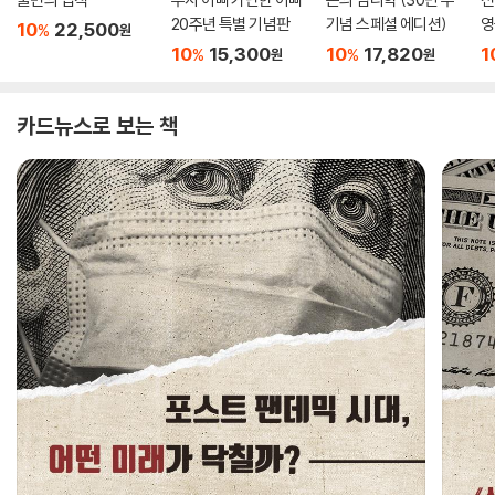
20주년 특별 기념판
기념 스페셜 에디션)
영
10
22,500
%
원
10
15,300
10
17,820
1
%
%
원
원
카드뉴스로 보는 책