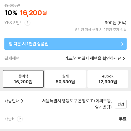
18,000
원
10
16,200
YES포인트
900원 (5%)
5만원 이상 구매 시 2천원 추가 적립
앱 다운 시 1천원 상품권
결제혜택
카드/간편결제 혜택을 확인하세요
종이책
원제
eBook
16,200
원
50,530
원
12,600
원
배송안내
서울특별시 영등포구 은행로 11(여의도동,
변경
일신빌딩)
배송비
무료