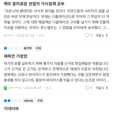
매우 흥미로운 관점의 거시경제 공부
확대될 기미까지 보이고 있다. 이는 단순한 우연이 아니다.
"코로나19 팬데믹은 서서히 잦아들 것이다. 자연스럽게 사라지지 않을 요
--- 328쪽
인은 바로 부채 부담이다. 부채는 디플레이션으로 이어져 그 부담이 더 악
화될 것이다. 그에 대한 해결책은 디플레이션 고비를 넘기기 위해 인플레
이션을 이용하는 것이다. 루스벨트는 그 방법을 우리에게 보여줬다. 그의
해법은 금이었다. 오늘날 우리가 취할 수 있는 해법도 결국은 금이다."일단
s***7
2022.02.24.
신고
1
댓글
0
재밌고 매우 흥
종이책
구매
제목만 거창한
작가의 뷰를 설득하기 위해 몇가지 자료를 근거로 편집해놓은 작품입니다.
그가 근거로 든 근거도 빈약하고 전체적으로 에세이 수준의 저작입니다.
앞쪽에는 코로나 바이러스가 중국에서 기원했다는 것을 강조하면서 점점
봉쇄를 하지 않고서도 충분히 바이러스를 막을 수 있다는 논조로 이야기를
하고 있습니다. 이 부분에서 여러 비약들이 나오고 내용이 산만하여 읽기
c*****0
2021.05.27.
신고
1
댓글
0
가 어려워 집니
eBook
구매
기대이하