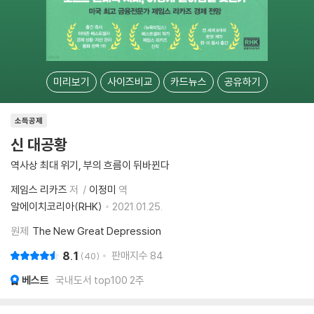
미리보기
사이즈비교
카드뉴스
공유하기
소득공제
신 대공황
역사상 최대 위기, 부의 흐름이 뒤바뀐다
제임스 리카즈
저
이정미
역
알에이치코리아(RHK)
2021.01.25.
원제
The New Great Depression
8.1
판매지수
84
40
베스트
국내도서 top100 2주