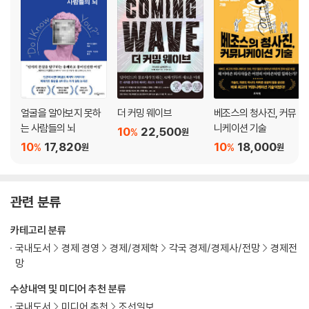
얼굴을 알아보지 못하
더 커밍 웨이브
베조스의 청사진, 커뮤
는 사람들의 뇌
니케이션 기술
10
22,500
%
원
10
17,820
10
18,000
%
%
원
원
관련 분류
카테고리 분류
국내도서
경제 경영
경제/경제학
각국 경제/경제사/전망
경제전
망
수상내역 및 미디어 추천 분류
국내도서
미디어 추천
조선일보