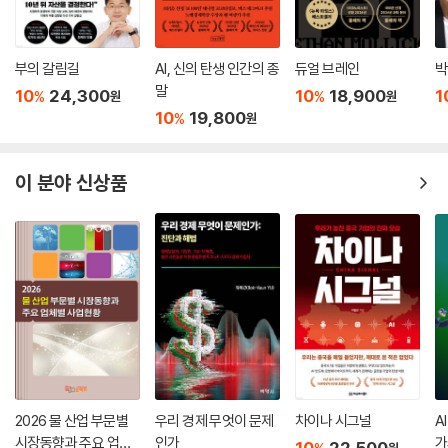
부의 갈림길
AI, 신의 탄생 인간의 종
듀얼 브레인
박
말
10
24,300
10
18,900
1
%
%
원
원
10
19,800
%
원
이 분야 신상품
2026 물 산업 부문별
우리 경제 무엇이 문제
차이나 시그널
A
시장동향과 주요 업체
인가
가
10
22,500