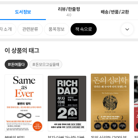
리뷰/한줄평
도서정보
배송/반품/교환
40
자 소개
관련분류
품목정보
책 속으로
이 상품의 태그
#돈며들다
#돈모으고싶을때
불변의 법칙
부자 아빠 가난한 아빠
돈의 심리학 (30만 부
전