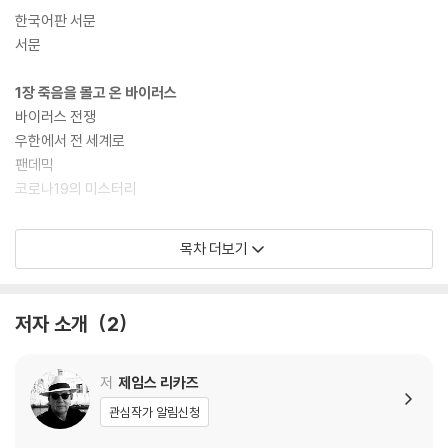
한국어판 서문
역사상 최대 위기, 부의 흐름이 뒤바뀐다
서문
아마존 종합 베스트셀러, 전 세계가 주목한 투자 인사이트
1장 죽음을 몰고 온 바이러스
《신 대공황》의 원서인 《The New Great Depression》은 미국 현지에
바이러스 전쟁
서 1월 12일 출간되었으며, 출간 즉시 아마존 경제 상황·자산 관리·통화 정
우한에서 전 세계로
책 분야 1위에 올랐다. 전 세계 독자들의 관심을 끌며 독일, 스페인, 그리스
팬데믹
등 8개국에 번역 출간이 확정되었다. 특히 여타 국가보다 한국 독자들에게
코로나19의 미스터리
발 빠르게 소개하며, 한국 독자들에게 빛나는 혜안을 제공한다.
2장 봉쇄에 대한 100일간의 기록
목차 더보기
전 세계가 《신 대공황》에 주목하는 이유는 경제 침체가 아닌 세계적 대공
일시 정지된 세상
황이 시작됐다는 충격적인 전망과 함께 탁월한 투자 전략을 제공하는 까닭
봉쇄령의 사회적 비용
이다.
저자 소개
2
3장 신 대공황
제임스 리카즈는 부동산과 금은 인플레이션 헤지, 재무부 채권과 현금은
신 대공황의 시작
디플레이션 헤지를 위해 보유하라고 조언한다. 특히 금값 상승을 예견하며
시장 붕괴
저
제임스 리카즈
투자 가능 자산의 10%를 금으로 장기 보유하라고 말한다.
대량 해고와 실업의 2차 파도
관심작가 알림신청
앞으로의 전망