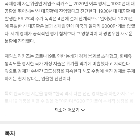
국제경제 자문위원인 제임스 리카즈는 2020년 이후 경제는 1930년대 대
공황을 뛰어넘는 ‘신 대공황’에 진입했다고 진단한다. 1930년대 대공황 때
발생한 89.2%의 주가 폭락은 4년에 걸쳐 단계적으로 일어났다. 2020년
에 촉발한 신 대공황은 불과 4개월 만에 미국의 일자리 6000만 개를 없앴
다. 세계 경제가 공식적인 경기 침체보다 그 영향력이 더 광범위한 새로운
불황에 진입했다.
제임스 리카즈는 코로나19로 인한 봉쇄가 경제 붕괴를 초래했고, 화폐유
통속도를 경시한 국가 재정 지출은 위기를 막기에 미흡했다고 지적한다.
앞으로 경제가 수년간 고도성장을 지속한다 해도 수렁에 빠진 경제를 구제
하기는 쉽지 않다는, 암울한 진단이다.
특히 한국어판 서문을 통해 “한국 역시 다른 선진 경제들과 마찬가지로 코
로나19 역풍을 피할 수 없을 것”이라며 “G20 국가들이 추세적 성장을 회
복하지 못할 경우, 전자 제품, 가전제품, 자동차 수요가 점차 감소하면서
책소개 더보기
한국의 경제 성장세가 둔화될 것”이라고 전망했다.
제임스 리카즈는 암울한 전망에 그치지 않고, 위기의 시대를 헤쳐 나갈 현
목차
실적인 방안을 제안한다.