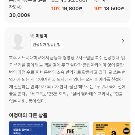
은행이 멈추는 날 (큰글
솔드 아웃 SOLD OUT
금의 미래
어떻게 시장을 이길 것인가
자도서)
10
19,800
10
13,500
%
%
원
원
예측 분석 모델
30,000
원
예측 모델이 우리에게 알려 주는 것들
주식
금
역
이정미
부동산
관심작가 알림신청
현금
채권
호주 시드니대학교에서 금융과 경영정보시스템을 복수 전공했다. 읽
고 쓰기를 좋아해 늘 책을 곁에 두고 살다가 글밥아카데미 영어 출판
결론
번역 과정 수료 후 바른번역 소속 번역가로 활동하고 있다. 글 쓰는 번
감사의 말
역가가 되는 게 꿈이며 한국 독자에게 영어로 쓰인 이야기를 친절하
주석
게 전달하는 번역가가 되고자 한다. 옮긴 책으로는 『누구나 죽기 전에
꿈을 꾼다』, 『레고북』, 『25분 회의』, 『실버 필라테스 교과서』, 『현금
없는 사회』 등이 있다.
이정미
의 다른 상품