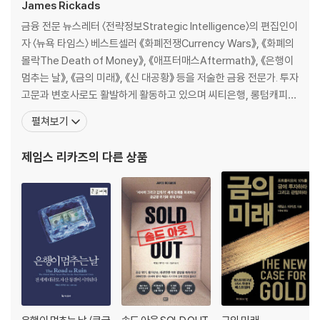
제임스 리카즈의 투자 포트폴리오는 위기의 시대를 살아가는 사람들에게
James Rickads
빛나는 등대가 되어 줄 것이다.
4장 부채와 디플레이션으로 좌절된 회복
금융 전문 뉴스레터 〈전략정보Strategic Intelligence〉의 편집인이
위기 대응 정책
자 〈뉴욕 타임스〉 베스트셀러 《화폐전쟁Currency Wars》, 《화폐의
경제 구원에 나선 현대화폐이론가들
몰락The Death of Money》, 《애프터매스Aftermath》, 《은행이
연준의 실패
멈추는 날》, 《금의 미래》, 《신 대공황》 등을 저술한 금융 전문가. 투자
재정정책이 경기 부양책이 될 수 없는 이유
고문과 변호사로도 활발하게 활동하고 있으며 씨티은행, 롱텀캐피털
디플레이션의 막다른 길
매니지먼트Long-Term Capital Management, 캑스턴 어소시에
펼쳐보기
이츠Caxton Associates에서 고위직을 역임했다. 자본 시장에 대
5장 봉쇄 피로
한 폭넓은 경험과 지식을 바탕으로 미국 정보기관과 국방
제임스 리카즈
의 다른 상품
창백한 말 창백한 기수
팬데믹의 생존자들
트라우마
분노, 불만, 폭동
팬데믹 세계의 심리사회학
6장 포스트 팬데믹 시대의 투자
선택의 기로
인식의 차이가 수익의 차이를 만든다
시장이 맞는 경우는 거의 없다