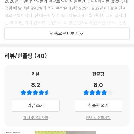
2020년에 일어난 일들과 앞으로 벌어질 일들만큼 심각하지는 않았다. 대
공황 때 발생한 89.2%의 주가 폭락은 4년(1929~1932년)에 걸쳐 단계
적으로 일어났다. 신 대공황 위기 속에서 불과 4개월 만에 미국의 일자리
는 6000만 개나 감소했고, 앞으로 더 많은 일자리가 감소할 것으로 전망
되고 있다.
책 속으로 더보기
--- 15쪽
역사와 케인스의 정의에 비추어 볼 때, 이제 우리는 공식적인 경기 침체보
리뷰/한줄평
40
다 그 영향력이 더 광범위한 새로운 불황에 진입했다고 할 수 있다. 불황은
숫자뿐 아니라 심리와도 밀접한 관련이 있다. 생산량과 고용률을 보여 주
는 경제 지표도 중요하지만, 사람들의 행동 변화는 그보다 더 중요하다. 성
리뷰
한줄평
장세가 회복하면서 수익률이 침체된 수준에서 반등하기 시작할 테지만, 팬
8.2
8.0
데믹 이전의 생산 수준을 회복하는 데에는 수년이 걸릴 것이다. 실업률이
감소하기 시작하겠지만 워낙 높았던 실업률을 고려하면 노동자 수백만 명
이 앞으로 몇 년은 더 힘든 시기를 보내게 될 것이다. 경제 지표를 떠나서
리뷰 쓰기
한줄평 쓰기
사람들의 행동 변화가 세대를 넘나들며 경제에 상당한 영향을 미치게 될
것이다. 아무리 백악관이 ‘좋았던 옛 시절’을 들먹거리며 돈을 빌려 쓰라고
혜택 및 유의사항
혜택 및 유의사항
재촉해도 사람들은 더 적게 쓰고 더 많이 저축하려 할 것이다. 그 좋았던 시
절은 끝났다.