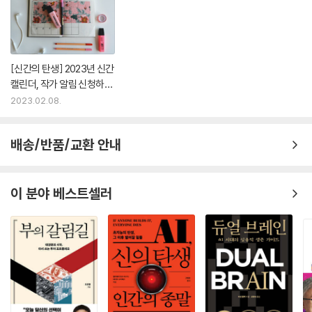
[신간의 탄생] 2023년 신간
캘린더, 작가 알림 신청하세
요!
2023.02.08.
배송/반품/교환 안내
이 분야 베스트셀러