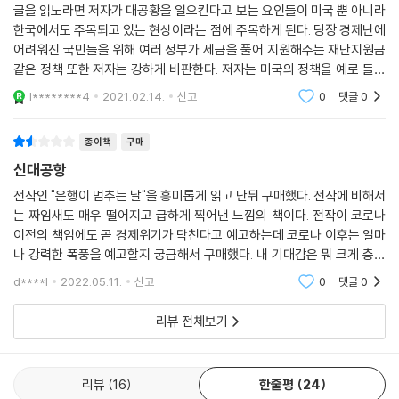
글을 읽노라면 저자가 대공황을 일으킨다고 보는 요인들이 미국 뿐 아니라
한국에서도 주목되고 있는 현상이라는 점에 주목하게 된다. 당장 경제난에
어려워진 국민들을 위해 여러 정부가 세금을 풀어 지원해주는 재난지원금
같은 정책 또한 저자는 강하게 비판한다. 저자는 미국의 정책을 예로 들고
있지만 결코 한국과도 무관하지 않음을 알 수 있다.＜신대공황＞은 결코
l********4
2021.02.14.
신고
0
댓글
0
시장을 믿지
종이책
구매
신대공항
전작인 "은행이 멈추는 날"을 흥미롭게 읽고 난뒤 구매했다. 전작에 비해서
는 짜임새도 매우 떨어지고 급하게 찍어낸 느낌의 책이다. 전작이 코로나
이전의 책임에도 곧 경제위기가 닥친다고 예고하는데 코로나 이후는 얼마
나 강력한 폭풍을 예고할지 궁금해서 구매했다. 내 기대감은 뭐 크게 충족
되지 않았다. 우선 책 반이상이 코로나의 봉쇄 조치의 효과없음과 코로나
d****l
2022.05.11.
신고
0
댓글
0
발생 배경인
리뷰 전체보기
리뷰
16
한줄평
24