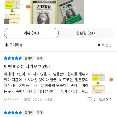
--- 24쪽
시간이 지나 때가 되면 2020년 미국의 봉쇄 조치는 역대 최악의 정책 실수
로 평가될 것이다. 봉쇄 조치로 잃게 된 부와 소득은 수조 달러에 달할 것이
6
다. 봉쇄 조치로 생명을 구하고 피해를 막아 얻은 이익도 별 의미가 없을 것
리뷰
16
한줄평
24
이다. 실행할 수 있었지만 선택받지 못한 다른 정책들도 그와 똑같이 생명
을 구하고 피해를 막았을 것이기 때문이다. 전염병학자들이 미국인 6000
구매리뷰
추천순
만 명을 실직으로 내모는 정책을 추진하면서 약물, 알코올, 자살, 절망에
의한 인명 피해를 고려했다는 증거는 찾아볼 수 없다.
종이책
구매
--- 26쪽
어떤 미래는 다가오고 있다
코로나19 위기와 경제 위기가 톱니바퀴 맞물리듯 하나로 얽혀 있는 지금
미래의 그림이 그려지지 않을 때 암울함이 현재를 채우고
이 상황은 이전에 발생했던 위기와 다를 뿐 아니라 더 심각하다. 가장 분명
있다 지금이 그 시대일 것이다 영끌, 비트코인, 젊은층의
한 차이점은 바로 두 위기가 동시에 발생했다는 점이다. 사실 잘못된 판단
자산시장 참여 등은 새로운 버블의 모습이다 또다른 미래
에 의해 시행된 코로나19 봉쇄가 경제 위기를 야기했다고 해도 과언이 아
는 위기 속에서 기회를 잉태할 것이다 1.미국시장의 위축
니다. 대공황 시기에는 팬데믹이 발생하지 않았다. 아시아 독감이 대유행
은 한국의 주력제품(가전,전자,자동차 등)에 대한 수출
k*******n
2021.05.25.
신고
6
댓글
0
도 좋지는 않을 전망이다 2.새로운 공황을 예고하고 있
하던 시기에는 시장 붕괴가 발생하지 않았다. 팬데믹 위기와 경제 위기가
다. 정확한 시점은 예단할
순차적으로 발생했다면 모를까 동시에 발생한 적은 없었다. 현재 우리는
종이책
구매
팬데믹과 불황을 동시에 겪는 것도 모자라 이제는 상황이 사회 혼란으로