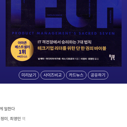
미리보기
사이즈비교
카드뉴스
공유하기
렇게 일한다
이정미
최영민
역