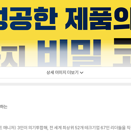
상세 이미지 더보기
개하는
트 매니저) 3인이 의기투합해, 전 세계 최상위 52개 테크기업 67인 리더들을 