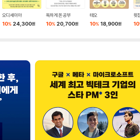
오디세이아
독하게 돈 공부
테오
윗집
10
24,300
10
20,700
10
18,900
10
%
%
%
원
원
원