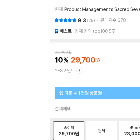
원제
Product Management’s Sacred Sev
9.3
판매지수
678
25
베스트
경제 경영 top100 5주
33,000
원
10
29,700
YES포인트
앱 다운 시 1천원 상품권
결제혜택
종이책
eBoo
원제
29,700
원
23,00