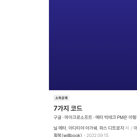
소득공제
7가지 코드
구글 · 마이크로소프트 · 메타 빅테크 PM은 이
닐 메타
아디티야 아가쉐
파스 디트로자
저
윌북(willbook)
2022.09.15.