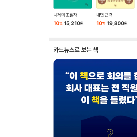
니체의 초월자
내면 근력
10
15,210
10
19,800
%
%
원
원
카드뉴스로 보는 책