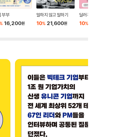
 부부
말하지 않고 말하기
달러구트 꿈 백화점 0
위버멘
16,200
10
21,600
10
16,020
10
1
%
%
%
%
원
원
원