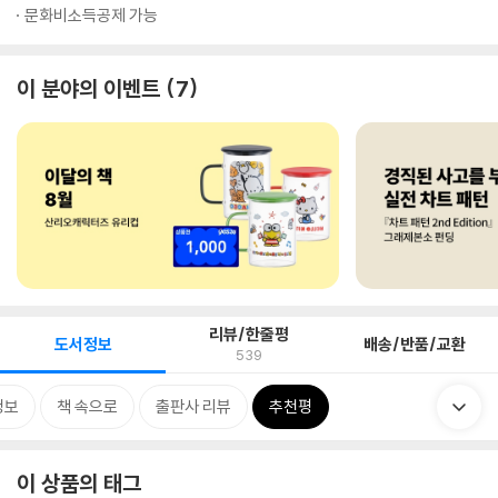
문화비소득공제 가능
이 분야의 이벤트
7
리뷰/한줄평
도서정보
배송/반품/교환
539
정보
책 속으로
출판사 리뷰
추천평
이 상품의 태그