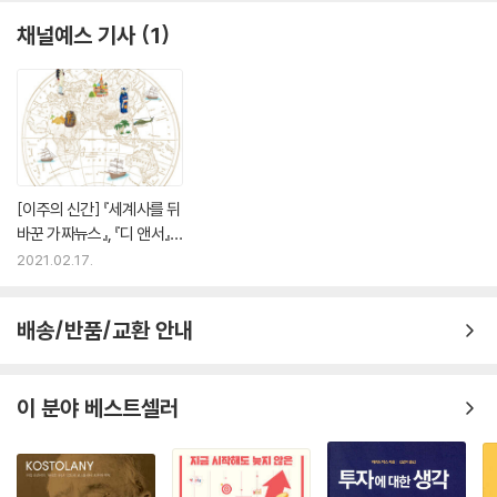
채널예스 기사
1
[이주의 신간] 『세계사를 뒤
바꾼 가짜뉴스』, 『디 앤서』
외
2021.02.17.
배송/반품/교환 안내
이 분야 베스트셀러