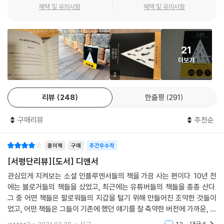
원하는 것을 공격적으로 쟁취하는 ‘월스트리트 퍼소나’를 가질 수 있을지
이라 그 차이에 대해 고민해본 사람은 별로 없을 거다. 베팅은 확률과 경우
혜택 및 유의사항
혜택 및 유의사항
규모의 투자 실패로 업계를 떠나야 했던 스타 펀드매니저들의 뒷모습들 또
궁금했다. 그 이후 사모펀드, 헤지펀드 등 금융권 엘리트 무대에서 활약하
의 수를 계산한 결과, 가장 승산이 있는 것으로 판단되는 선택지에 승부수
한 지켜봤다. 내게는 뉴스를 장식하는 성공사례 못지않게 투자에 대한 큰
는 모습을 지켜보면서 뉴욕주민이 잔혹한 월가 투자의 세계에서 성공할 수
를 던지는 행위다. 그리고 그렇게 선택한 결정이 100% 맞다는 가정하에
교훈을 남긴 투자의 대가들이다. 잔혹할 만큼 치열한 월스트리트라는 세계
있는 충분조건들을 갖췄음을 확인했다. 이 책은 월스트리트, 나아가 미국
움직인다. 겜블링은 다르다. 확률과 경우의 수 따위는 철저히 무시한다. 혹
에서 살아남으려고 발버둥을 치면서 쌓은 경험, 배움, 깨달음을 여러분과
21
시장에서 성공을 꿈꾸는 한국인이라면 반드시 읽어야 할 책이다.
은 낮은 확률을 인지하고도 도박판의 희열과 중독성 아래서 무모하게 움직
나누고 싶다. 투자에 대한 기본자세와 철학, 원칙 등을 몇몇 업계 전문가들
더보기
- John Song (Angel Capital 대표, 전 Tiger Management 헤지펀드 매
이는 행위다. 그렇다면 주식 트레이딩은 어느 쪽에 더 가까울까? 정확히 따
만이 소유하기에는 금융시장에 잠재된 수익 기회가 너무나 많기 때문이
2
니저)
지면 둘 다일 수도, 그 어느 쪽도 아닐 수도 있다. 투자의 세계는 확률 게임
다.” _서문 중에서
이 아니기 때문이다. 내가 판단한 포지션에 100% 확신을 가지고 움직이
리뷰
248
한줄평
291
되, 내가 틀릴 수도 있다는 가정을 하고 그에 따른 헤지 전략을 구상하면서
기관이든, 개인이든, 투자는 결국 사람이 하는 행위기에 가져야 하는 원칙
투자 수익률을 높이는 것이 트레이딩이다.
은 같다. 물론, 많은 이들이 책과 유튜브를 통해 투자 원칙의 중요성을 설파
구매리뷰
추천순
--- p.162
했다. 따라서 설핏 익숙한 이야기라고 느낄 수도 있지만 저자는 재무, 회계,
경제지표에 대한 공부에 앞서 원칙이 왜 중요한지, 어떤 원칙을 갖는 게 핵
종이책
구매
주간우수작
‘투자를 한다’는 건 흩어진 개별 트레이드 건들이 아닌, 투자 포지션 구축을
심인지 실제 월가에서 보고 겪고, 직접 투자한 사례들을 통해 설명하며 설
[서평단리뷰][도서] 디앤서
위한 하나의 큰 흐름이다. 반복된 기업분석과 트레이딩을 통해 나 스스로
득력과 이해도를 높인다. 세계 최고 레벨의 무대에서 틈틈이 기록하고 발
를 계속 자극하고 발전시키는 연속된 시간 속에서 투자 감각을 길러나가는
관심있게 지켜보는 소셜 인플루엔서들의 책을 가끔 사는 편이다. 10년 전
전시켜온 투자 일기의 설득력과 생생함이 남다르다. 따라서 이 책은 읽는
것이다. 투자의 목표가 개별적인 매매에서 얻는 수익이 돼서는 안 된다. 내
에는 블로거들의 책들을 샀었고, 최근에는 유튜버들의 책들을 종종 산다.
다는 것은 세계 최고의 성공한 투자 전문가들의 원칙을 공유하는 셈이다.
그 중 어떤 책들은 팔로워들의 지갑을 털기 위해 만들어진 조악한 것들이
포지션에 대한 장기적인 수익률을 극대화하는 것이 투자의 궁극적인 목표
었고, 어떤 책들은 그들이 기존에 했던 얘기를 잘 축약한 버전에 가까운, 새
다.
저자는 수익률을 좌우하는 판단편향에 대한 설명과 함께 업계를 리드하며
로운 이야기를 듣고 싶은 기존 팔로워들에게는 조금 실망스러운 책들이었
--- p.174