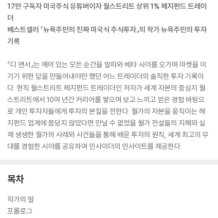
17만 구독자 미국주식 유튜버이자 월스트리트 상위 1% 헤지펀드 트레이
더
베스트셀러 『뉴욕주민의 진짜 미국식 주식투자』의 작가 뉴욕주민의 투자
기록
『디 앤서』는 깨어 있는 모든 순간을 알파와 베타 사이를 오가며 마켓을 이
기기 위한 답을 만들어내야만 했던 어느 트레이더의 솔직한 투자 기록이
다. 현직 월스트리트 헤지펀드 트레이더인 저자가 세계 자본의 중심지 월
스트리트에서 10여 년간 커리어를 쌓으며 보고 느끼고 얻은 경험 바탕으
로 개인 투자자들에게 투자의 본질을 전한다. 월가의 자본을 움직이는 헤
지펀드 업계에 몸담지 않았다면 만날 수 없었을 월가 전설들의 지혜와 실
제 생생한 월가의 사례와 사건들을 통해 배운 투자의 원칙, 세계 최고의 무
대를 경험한 시야를 공유하며 인사이더의 인사이트를 제공한다.
목차
작가의 말
프롤로그