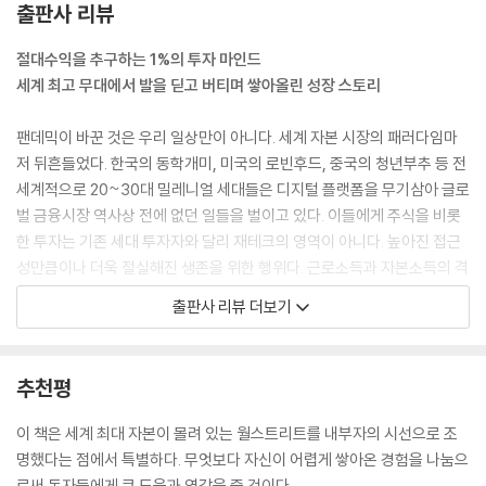
출판사 리뷰
때문에 투기하는 사람들은 본인의 행동이 투기라는 인지조차 하지 못한다.
나는 이 책을 통해 무분별하게 행해지는 그러한 위험한 사고와 행동 패턴
절대수익을 추구하는 1%의 투자 마인드
이 사라지는 데 조금이나마 일조하고 싶다. (중략)
세계 최고 무대에서 발을 딛고 버티며 쌓아올린 성장 스토리
예전과 달리 금융 지식은 오늘날을 살아간다면 누구나 갖추어야 할 기본
팬데믹이 바꾼 것은 우리 일상만이 아니다. 세계 자본 시장의 패러다임마
소양인 시대가 왔다. 나는 고등학교 의무 교육 과정에 금융, 경제, 투자 교
저 뒤흔들었다. 한국의 동학개미, 미국의 로빈후드, 중국의 청년부추 등 전
육을 포함해야 한다고 생각한다. 이 세상을 살아나가는 데 꼭 필요한 생존
세계적으로 20~30대 밀레니얼 세대들은 디지털 플랫폼을 무기삼아 글로
기술이기 때문이다. 그러니 내 이야기가 누군가에게 자극을 주고 조금이나
벌 금융시장 역사상 전에 없던 일들을 벌이고 있다. 이들에게 주식을 비롯
마 도움이 되어 올바른 투자관 정립에 길잡이가 될 수 있길 바란다. 이해도
한 투자는 기존 세대 투자자와 달리 재테크의 영역이 아니다. 높아진 접근
못하는 금융상품에 손을 대고, 기본 분석 한 번 하지 않은 회사의 주식을 사
성만큼이나 더욱 절실해진 생존을 위한 행위다. 근로소득과 자본소득의 격
놓고 내일 당장 오를 것을 기대하는 사람들이 줄어들기를 바란다. 왜 수영
차가 현격해지는 요즘, 경제적 자유는 가장 절실한 꿈이자 현실이기 때문
출판사 리뷰 더보기
도 할 줄 모르면서 바다에 뛰어드는가?
이다. 이들 세대의 가장 큰 특징은 유튜브나 주식 커뮤니티를 통해 나름의
--- p.13
공부와 지식을 쌓고 확신을 갖고 접근하려는 태도다. ‘가치 지향적 투자’를
선호하는 밀레니얼 세대의 특징은 2018년 글로벌 자산운용사 블랙록의
추천평
사람들은 역사적으로 반복되었던 금융위기에 대해 무서울 만큼 빨리 잊고
조사에도 나타난다. 이렇듯 오늘날은 금융 지식이 기본 소양이자 생존 능
회복한다. 경기회복의 긍정적 탄력성에 대한 이야기가 아니다. 문제는 끔
력이 된 시대에 접어들었지만 여전히 많은 사람들이 주식을 하면서 돈을
이 책은 세계 최대 자본이 몰려 있는 월스트리트를 내부자의 시선으로 조
찍한 금융 재앙을 초래했던 투기심리와 그에 상응하는 비이성적 행동 패턴
잃고, 그 비율은 기관 투자자보다 개인 투자자들이 현격히 많다. 과연 그 이
명했다는 점에서 특별하다. 무엇보다 자신이 어렵게 쌓아온 경험을 나눔으
을 사람들이 너무나 쉽게 잊어버린다는 점이다.
유가 기울어진 운동장이기 때문일까.
로써 독자들에게 큰 도움과 영감을 줄 것이다.