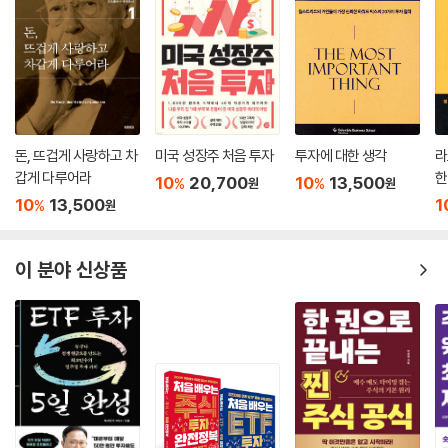
돈, 뜨겁게 사랑하고 차
미국 성장주 처음 투자
투자에 대한 생각
라
갑게 다루어라
한
10
20,700
10
13,500
%
%
원
원
10
13,500
1
%
원
이 분야 신상품