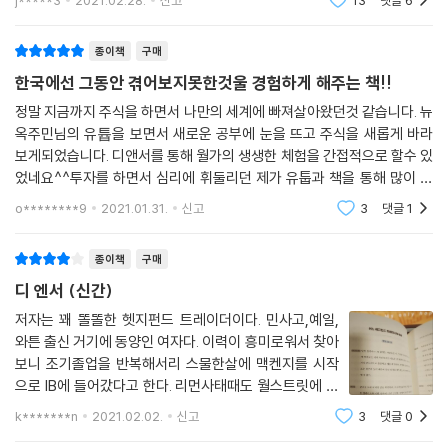
j*****3
2021.02.28.
신고
13
댓글
6
소위 잘나가던 스타 펀드매니저들이 한순간에 몰락한 사례들을 통해 투자
다. 그럼
에서 실패를 하게 되는 주요한 원인을 살펴본다. 반대로 끝까지 살아남은
나 같은 외국인도, 집안, 출신, 뭐 하나 내세울 것 없는 사람도 월스트리트
종이책
구매
사람들의 특징과 자질에 대해서도 다섯 가지로 꼽아보고, 월스트리트에서
가 정한 게임의 룰을 잘 따르면서 경쟁에서 이기기만 하면 어김없이 그에
도 1%에 속하는 펀드매니저들을 분석 및 정리해 독자들에게 성공하는 투
한국에선 그동안 겪어보지못한것울 경험하게 해주는 책!!
따른 보상이 주어진다.
자를 위한 스물한 가지 본질을 제시한다.
정말 지금까지 주식을 하면서 나만의 세계에 빠져살아왔던것 같습니다. 뉴
--- p.187
옥주민님의 유튭을 보면서 새로운 공부에 눈을 뜨고 주식을 새롭게 바라
또한 『디 앤서』는 한국인 신분으로 세계 최고의 무대에 진입해, 그 정상을
보게되었습니다. 디앤서를 통해 월가의 생생한 체험을 간접적으로 할수 있
나는 세일즈맨의 자세야말로 프로페셔널리즘의 가장 기본이 되는 자세라
향해 힘차게 내딛은 에너지 가득한 성장 에세이기도 하다. 유학생활 도중 2
었네요^^투자를 하면서 심리에 휘둘리던 제가 유툽과 책을 통해 많이 마
고 생각한다. 내가 왜 당신과 같이 일해야 하는지, 내가 왜 다른 동기보다
008년 금융위기를 맞으며 억대 빚을 지고 조기졸업을 택할 수밖에 없던
음을 다잡을 수 있었습니다.리먼사태부터 빚까지....저와 나이도 같으신데
o********9
2021.01.31.
신고
3
댓글
1
높은 보너스를 받아야 하는지, 내가 왜 당신이 관리하는 다른 그 어떤 클라
많이 비슷한 처지
학부 유학생이 세계적인 전략 컨설팅 회사 맥킨지를 시작으로 씨티은행, J
이언트보다 중요한 사람인지…. 나와의 접점이 있는 모든 사람들에게 무언
P모건 등의 투자은행과 부동산 사모펀드를 거쳐 헤지펀드 트레이더로 성
가를 ‘판다’라는 단어가 주는 미묘하게 부정적이고 값싸 보이는 뉘앙스와
종이책
구매
장 과정의 면면을 담고 있다. 소위 미국 뉴욕의 엘리트 사회에 입성해 한 단
는 반대로 나 자신을 ‘잘 파는 법’에 대한 훈련이 잘 되어 있다는 것은 매우
디 엔서 (신간)
계 한 단계 위로 올라서면서 피라미드의 꼭대기까지 밟은 경험을 공유한
중요한 생존 능력이기 때문에, 큰 자산이 될 수 있다. 이를 적나라하게 오픈
다. 외국인, 아시안, 여성이란 핸디캡을 안고서 원하는 바를 이루기 위한 집
저자는 꽤 똘똘한 헷지펀드 트레이더이다. 민사고,예일,
하고 어떤 의미에서는 장려하는 월스트리트의 문화가 내게는 굉장한 매력
와튼 출신 거기에 동양인 여자다. 이력이 흥미로워서 찾아
념과 희생, 끝없는 노력은 독자들에게 삶의 태도를 다잡게 만드는 영감과
으로 다가왔다.
보니 조기졸업을 반복해서리 스물한살에 맥켄지를 시작
자극을 준다.
--- p.197
으로 IB에 들어갔다고 한다. 리먼사태때도 월스트릿에 있
었으니 이젠 나름 시니어급이다. 충분히 건방떨만하다. 그
저자는 이 책을 통해 ‘투자는 어렵다’고 다시 한 번 말한다. 수많은 정보와
k*******n
2021.02.02.
신고
3
댓글
0
‘타조 효과ostrich effect’라는 말이 있다. 타조는 천적을 만나면 땅에 머
럼에도 불구하고 이책은 엘리트의식이 깊게 깔려있어서
높은 수익률을 자랑하는 전문가들이 쏟아지는 요즘, 어떤 이들이 투자의