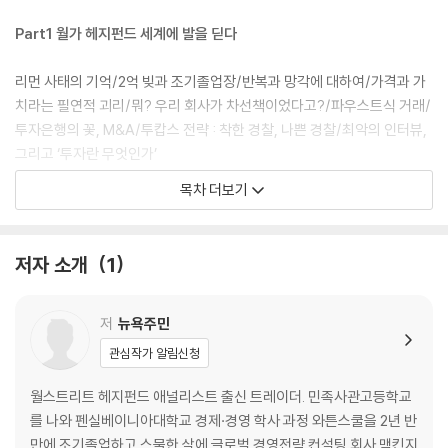
Part1 월가 헤지펀드 세계에 발을 딛다
리먼 사태의 기억/2억 빚과 조기졸업장/반복과 망각에 대하여/가격과 가
치라는 필연적 괴리/뭐? 우리 회사가 차선책이었다고?/파우스트식 거래/
투자은행의 꽃, M&A/투캅스 전략 : 착한 경찰, 나쁜 경찰/최악의 인터뷰,
그리고 ‘투자란 무엇인가’
목차 더보기
Part2 월스트리트의 자연 조절 법칙
극한 경쟁의 최전선에서/ 도제의 시간/ 리셋, 새로운 시작/ 나를 검증받는
저자 소개
1
단 하나의 숫자/ 천재들 사이에서 보통의 존재가 설 자리/ 결국 투자에서
가장 중요한 건 사람이더라/ 헤지펀드 휴브리스/저항의 의무/ 어느 헤지
펀드 트레이더의 하루
저
뉴욕주민
관심작가 알림신청
Part3 절대수익을 추구하는 헤지펀드 매니저들
월스트리트 헤지펀드 애널리스트 출신 트레이더. 민족사관고등학교
‘밸류트랩’에 빠지다/ 나는 틀리지 않았어/ 시장은 항상 옳기 때문에/ 천재
를 나와 펜실베이니아대학교 경제·경영 학사 과정 와튼스쿨을 2년 반
들이 실패할 때/ 가장 존경하는 투자자/ 끝까지 살아남는 자들의 비결/ 월
만에 조기졸업하고 스물한 살에 글로벌 경영전략 컨설팅 회사 맥킨지