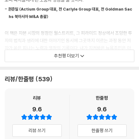
--- p.31
- 권준일 (Actium Group 대표, 전 Carlyle Group 대표, 전 Goldman Sac
이 책은 개미 투자자의 대척점이라 여겨지는 기관 혹은 자본의 상징인 월
헤지펀드의 대가인 조지 소로스(George Soros)의 재귀성이론(Theor
hs 북아시아 M&A 총괄)
스트리트에서 현직 헤지펀드 트레이더로 활약하는 저자가 개인 투자자들
y of Reflexivity)이 있다. 주식시장에 참여하는 주체들은 서로의 인센티
을 위해 쓴 흥미로운 투자 입문서다. 저자는 앞으로 펼쳐질 세상을 살아가
브와 트레이딩 패턴을 예측하면서 선제적으로 행동하기 때문에 시장에서
이 책은 자본 시장의 정점인 월스트리트, 그 피라미드 정상에서 조망한 투
기 위해서는 ‘의무 교육 과정에 금융, 경제, 투자 교육을 반드시 포함해야
가장 중요한 것은 가치평가나 경제전망이 아닌, 시장 플레이어들의 상호작
자의 법칙과 생리에 대한 이야기인 동시에 그곳까지 이르는 과정 동안 저
한다’고 주장한다. 우리 사회의 금융과 자본에 대해 인식과 교육이 변화하
용에 의한 끊임없는 변화라는 이론이다. 간혹 이를 잘못 이해하고 적용하
자가 쏟은 피나는 노력과 열정의 기록이다. 내가 지켜봐온 뉴욕주민은 아
는 자본의 흐름을 따라가지 못한다는 데 안타까움을 갖고 금융 지식의 보
는 경우가 있는데, 소로스가 말하고자 한건 주식시장이 예상과 전망의 영
시안 그리고 여성이라는 핸디캡까지 안고서 월스트리트의 마지막 스테이
추천평 더보기
편화를 목표로 유튜브 및 저작 활동을 전개하고 있다.
역이라는 뜻이 아니다. 오히려 그 정반대다. 이미 일어난 시장 상황에 대한
지까지 올라온 입지전적인 인물이다. 이 책을 읽고 있으면 영화를 보는 것
적절한 대응만이 주식시장에서 보일 수 있는 유일하게 합리적인 행동이라
처럼 저자의 좌충우돌 성장기가 생생하게 그려진다. 학부 유학생으로 시작
17만 구독자의 유튜브 채널 ‘뉴욕주민’과 베스트셀러 전작 『뉴욕주민의 진
는 뜻이다. 주식시장의 모든 플레이어들은 서로 각기 다른 편향과 불완전
해 월가에서 훌륭하게 성장해온 저자를 전 직장 동료이자 응원자로 흐뭇하
리뷰/한줄평
539
짜 미국식 주식투자』가 한국 투자자들에게 미국주식에 대한 기본지식과
한 정보로 매매하고 있기 때문에 이들이 상호작용하면서 주식시장을 상시
게 지켜본 한 사람으로서 ‘금융 지식의 보편화’라는 비전을 향해 힘차게 나
인사이트를 제공한다면, 이번 책 『디 앤서』는 월스트리트에서 10여 년간
적으로 변화시키기 때문에 애초에 무엇을 ‘예측한다’는 생각 따위는 불가
아가는 저자의 행진에 찬사와 박수를 보낸다.
매일매일 치열한 전쟁을 치르며 성장한 경험과 체득한 투자에 대한 깨달
리뷰
한줄평
능하다. 특정 경제 상황, 금융 변수가 시장을 움직이는 것이 아니라, 그러한
음, 그리고 월스트리트의 최상위층인 헤지펀드 업계에 발을 딛지 않았다면
- 함석진 (Carlyle Group 전무, 전 McKinsey & Company 컨설턴트)
상황과 변수들에 대응하는 시장 참여자들의 행위 자체가 시장 가격을 움직
9.6
9.6
직접 보지 못했을 월가 전설들의 지혜를 담았다.
이는 것이다.
어느 날 월스트리트의 내 사무실로 찾아온 어린 뉴욕주민을 기억한다. 공
--- p.154
“나는 월스트리트의 전설이라 불리는 성공한 투자자들의 투자 철학, 매매
부만 잘했지 이 콘크리트 정글에서 살아남기에는 너무 유약한 전형적인 한
리뷰 쓰기
한줄평 쓰기
스타일, 투자 원칙과 전략을 바로 눈앞에서 보고 배운 상당히 운이 좋은 사
국 유학생일거라는 첫인상이었다. 나는 그가 자신을 거리낌 없이 드러내며
베팅과 겜블링의 차이를 알고 있는가? 일상생활에서는 혼용해 쓰는 표현
람이다. 그리고 전설적인 위치까지 올랐다가 월가 역사에 길이 남을만한