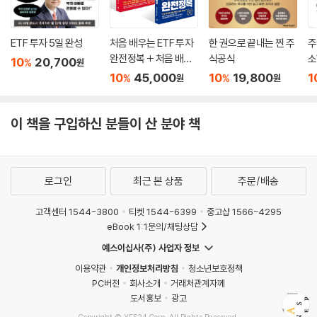
ETF 투자 5일 완성
처음 배우는 ETF 투자
한 권으로 끝내는 찐 주
주
완전정복 + 처음 배우
식공식
소
10
20,700
%
원
는 주식 투자 완전정복
10
45,000
10
19,800
1
%
%
원
원
세트
이 책을 구입하신 분들이 산 분야 책
로그인
최근 본 상품
주문/배송
고객센터 1544-3800
티켓 1544-6399
중고샵 1566-4295
eBook 1:1문의/채팅상담
예스이십사(주) 사업자 정보
이용약관
개인정보처리방침
청소년보호정책
PC버전
회사소개
거래처관계자께
도서홍보
광고