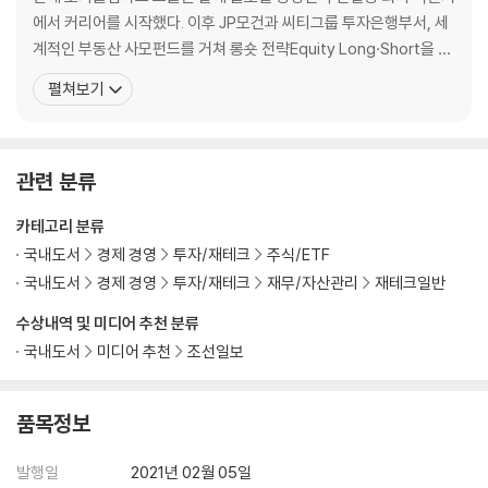
스트리트 워라밸에 대하여/ 내가 잃은 것과 얻은 것/ 월스트리트를 떠나는
에서 커리어를 시작했다. 이후 JP모건과 씨티그룹 투자은행부서, 세
이유/ 월스트리트를 떠나지 못하는 이유
계적인 부동산 사모펀드를 거쳐 롱숏 전략Equity Long·Short을 구
사하는 헤지펀드 애널리스트, 트레이더로 활약하며 10여 년 이상 월
펼쳐보기
Part4 월스트리트 다이어리
가에서 커리어를 쌓았다. 교육 활동에도 관심이 많아서 그사이 예일
대학교 경영학 석사 학위를 받았고, 매년 여름 모건스탠리 등 월스트
팔지 않는 세일즈맨 / 나는 ‘아시안’ 뱅커가 아니다/ ‘사관학교’가 맺어준 월
리트 투자은행 직원들을 대상으로 기업분석과 재무 모델링
가의 인연/ 월스트리트 난센스/ 불편한 친절이 주는 폭력/ 세 명만 모여도
관련 분류
시작되는 사내정치/ 보드카 마티니의 비밀
카테고리 분류
Part5 제2의 본성으로 기르는 투자 DNA
국내도서
경제 경영
투자/재테크
주식/ETF
국내도서
경제 경영
투자/재테크
재무/자산관리
재테크일반
투자심리에 지배당할 것인가, 심리를 지배할 것인가/ 수익률을 좌우하는
수상내역 및 미디어 추천 분류
판단편향/ 마지막 비관주의자가 낙관으로 돌아설 때/ 예측할 수는 없지만
국내도서
미디어 추천
조선일보
대응은 할 수 있다/ 1%가 말하는 투자의 본질, 트레이딩 매뉴얼
에필로그
품목정보
발행일
2021년 02월 05일