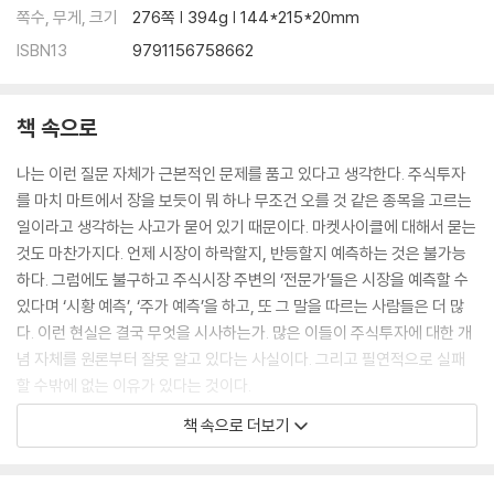
쪽수, 무게, 크기
276쪽 | 394g | 144*215*20mm
ISBN13
9791156758662
책 속으로
나는 이런 질문 자체가 근본적인 문제를 품고 있다고 생각한다. 주식투자
를 마치 마트에서 장을 보듯이 뭐 하나 무조건 오를 것 같은 종목을 고르는
일이라고 생각하는 사고가 묻어 있기 때문이다. 마켓사이클에 대해서 묻는
것도 마찬가지다. 언제 시장이 하락할지, 반등할지 예측하는 것은 불가능
하다. 그럼에도 불구하고 주식시장 주변의 ‘전문가’들은 시장을 예측할 수
있다며 ‘시황 예측’, ‘주가 예측’을 하고, 또 그 말을 따르는 사람들은 더 많
다. 이런 현실은 결국 무엇을 시사하는가. 많은 이들이 주식투자에 대한 개
념 자체를 원론부터 잘못 알고 있다는 사실이다. 그리고 필연적으로 실패
할 수밖에 없는 이유가 있다는 것이다.
--- p.10
책 속으로 더보기
투자와 투기는 한 끗 차이다. 원칙과 철학, 내가 투자하는 대상에 대한 기본
적인 이해가 없는 매매 행위는 투기일 뿐이다. 무지를 바탕으로 행동하기