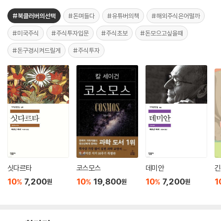
#북클러버의선택
#돈며들다
#유튜버의책
#해외주식은어떨까
#미국주식
#주식투자입문
#주식초보
#돈모으고싶을때
#돈구경시켜드릴게
#주식투자
싯다르타
코스모스
데미안
긴
10
7,200
10
19,800
10
7,200
1
%
%
%
원
원
원