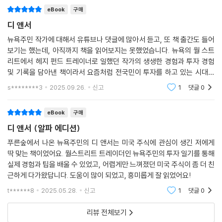
리 좀 거시기 하다. 행간에서 터프한 조직에서
리를 파묻어 버리는 속성이 있는데, 이처럼 위험하거나 부정적인 시그널을
지름길이나 쉬운 공략법이 있다며 의욕을 북돋고, 친절하게 시황을 예측해
eBook
구매
포착했을 때 회피하는 행동을 뜻한다. 타조가 두려움에 압도당해서인지,
주기도 한다. 그보다 많은 사람들이 전문가들에게 의지하고 즉각적인 수익
디 앤서
본능적으로 방어하는 것인지는 모르겠으나 이성적이지 못한 대처임은 분
을 보장하는 해답을 원한다. 하지만 저자는 종목 추천이나 시황 예측을 하
명하다. 투자에 비유하자면, 내 포지션에 대해 시장이 반대로 움직이면서
뉴욕주민 작가에 대해서 유튜브나 댓글에 많아서 듣고, 또 책 출간도 들어
는 질문 자체가 잘못된 접근이라며 투기와 투자의 차이를 확실히 구분 짓
손실 리스크가 커질수록, 그에 대한 추가 분석이나 정보 수집을 하지 않는
보기는 했는데, 아직까지 책을 읽어보지는 못했었습니다. 뉴욕의 월 스트
는다. 어떤 경우든 투자하는 대상에 대한 기본적인 이해 없는 매매 행위는
리트에서 헤지 펀드 트레이너로 일했던 작가의 생생한 경험과 투자 경험
것을 말한다. 실제로 사람들은 자신이 보유한 종목의 주가가 하락할수록
투기다.
및 기록을 담아낸 책이라서 요즘처럼 전국민이 투자를 하고 있는 시대에
주가 확인을 훨씬 덜 한다고 한다. 손실이 나고 있는 현실로부터 회피하고
필요한 책인 것 같습니다. 또한 꼭 투자를 직접 하지 않더라도 세상이 돌아
싶기 때문이다. 타조가 되지 않는 것도 중요하지만, 그에 앞서 자기확증편
s********3
2025.09.26.
신고
1
댓글
0
그래서 『디 앤서』는 투자를 했다면서 시시때때로 주식 앱을 열어 차트를
가는 흐름이나 정
향에 빠져 있지 않기 위해 끊임없이 내가 처한 상황을 객관화하는 습관이
확인하고 ‘왜 안 오르지?’라며 불안해하는 사람, 무슨 종목을 사야 하는지
중요하다.
eBook
구매
종목 추천을 기대하는 사람, 시황의 흐름을 예측에 기대는 사람, 가치투자
--- p.246~247
를 한다며 무슨 사업을 하는지 모르는 회사에 돈을 넣고 장기 투자를 하는
디 앤서 (알파 에디션)
사람, 언젠가 복구될 것이란 막연한 믿음으로 손해를 본 주식 계좌를 들여
푸른숲에서 나온 뉴욕주민의 디 앤서는 미국 주식에 관심이 생긴 저에게
지키기 어렵기 때문에 ‘원칙’이라고 하는 것인지도 모르겠다. 주가 변동성
다보지 않는 사람, 월스트리트로 상징되는 자본 시장의 생리가 궁금한 사
딱 맞는 책이었어요. 월스트리트 트레이더인 뉴욕주민의 투자 일기를 통해
이 큰 시장일수록, 리스크가 높은 시장일수록 투자 원칙을 포기하게 만드
람이라면 꼭 봐야 할 책이다. 원하는 즉답이 아닐 수는 있겠다. 하지만 이
실제 경험과 팁을 배울 수 있었고, 어렵게만 느껴졌던 미국 주식이 좀 더 친
는 유혹이 너무 많다. 아무도 투자가 쉽다고 말하지 않았다. 투자는 어렵다.
책은 결국 투자자들이 갖는 궁극적인 질문, “그래서 무슨 주식을 사면
근하게 다가왔답니다. 도움이 많이 되었고, 흥미롭게 잘 읽었어요!
세상에서 가장 어렵다.
돼?”에 대한 가장 현명한 대답이다.
t******8
2025.05.28.
신고
1
댓글
0
--- p.267~268
리뷰 전체보기