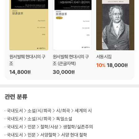
감람산에서
스쳐 지나감에 대하여
배신자들에 대하여
귀향
세 가지 악에 대하여
중력의 영에 대하여
낡은 서판(書板)과 새로운 서판에 대하여
원서발췌 현대시의 구
원서발췌 현대시의 구
서동시집
치유되고 있는 자
조
조 (큰글자책)
10
18,000
위대한 동경에 대하여
%
원
14,800
30,000
또 다른 춤 노래
원
원
일곱 개의 봉인(封印)
제4부 - 최종부
관련 분류
제물로 바친 꿀
국내도서
소설/시/희곡
시/희곡
세계의 시
긴박한 외침
국내도서
소설/시/희곡
독일소설
왕들과의 대화
국내도서
인문
철학/사상
생철학/실존주의
거머리
국내도서
인문
서양철학
서양 현대 철학