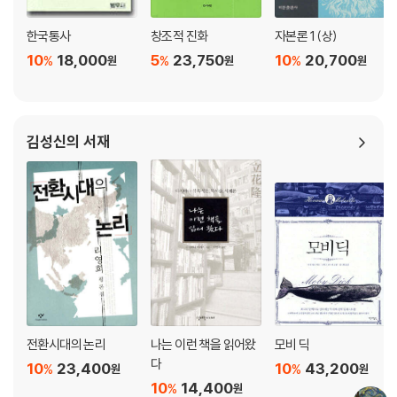
한국통사
창조적 진화
자본론 1 (상)
10
18,000
5
23,750
10
20,700
%
%
%
원
원
원
김성신의 서재
전환시대의 논리
나는 이런 책을 읽어왔
모비 딕
다
10
23,400
10
43,200
%
%
원
원