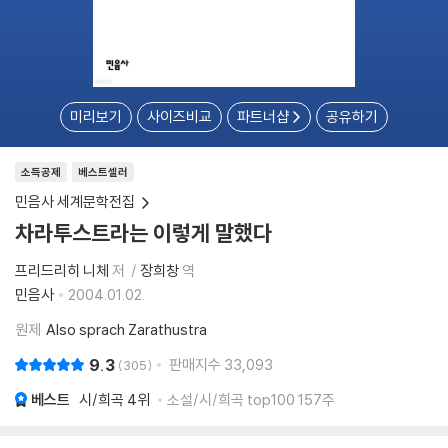
미리보기
사이즈비교
파트너샵
공유하기
소득공제
베스트셀러
민음사 세계문학전집
차라투스트라는 이렇게 말했다
프리드리히 니체
저
장희창
역
민음사
2004.01.02.
원제
Also sprach Zarathustra
9.3
판매지수
33,093
305
베스트
시/희곡
4위
소설/시/희곡 top100 157주