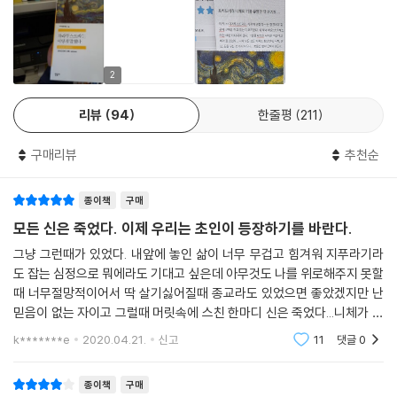
다. 어쨌든 부인할 수 없는 사실은 이 책이 각각, 제1부. 방랑자 차라투스트
라의 출발, 제2부. 미래의 인간인 ‘초인’을 찾아가는 여정, 제3부. ‘영원회
귀’의 오솔길을 거니는 차라투스트라의 고난, 제4부. 걷고 뛰고 춤추는 독
자―축제의 밤과 새로 떠오르는 태양의 극적 구성을 갖춘 4막짜리 드라마
라는 점이다.
2
“신은 죽었다!”라는 선언으로 합리와 이성의 서양 철학사를 뿌리째 뽑아
리뷰
94
한줄평
211
버린 니체의 반란이 시작된 책. 현대 철학자들과 사상가들과 예술가들에게
구매리뷰
추천순
막대한 영향력을 미친 철학자 니체. 그는 『차라투스트라는 이렇게 말했다』
를 가리켜 다음과 같이 말한다.
종이책
구매
“『차라투스트라는 이렇게 말했다』로 나는 인류에게 역사상 가장 위대한
모든 신은 죽었다. 이제 우리는 초인이 등장하기를 바란다.
선물을 안겨 주었다. 여기 담긴 지혜의 뜻을 왜곡하지 않으려면 무엇보다
그냥 그런때가 있었다. 내앞에 놓인 삶이 너무 무겁고 힘겨워 지푸라기라
도 이 입에서 흘러나오는 고요한 가락을 똑똑히 들어야 한다.”
도 잡는 심정으로 뭐에라도 기대고 싶은데 아무것도 나를 위로해주지 못할
때 너무절망적이어서 딱 살기싫어질때 종교라도 있었으면 좋았겠지만 난
“가장 조용한 말이 폭풍우를 몰고 오며, 비둘기 걸음으로 오는 사상이 세계
믿음이 없는 자이고 그럴때 머릿속에 스친 한마디 신은 죽었다...니체가 한
를 움직인다.” ― 프리드리히 니체, 『이 사람을 보라』 중에서
말이었지. 그때는 딱 이말에 꽂혀서 어쩌다 차라투스트라는 이렇게 말했다
k*******e
2020.04.21.
신고
11
댓글
0
라는 책을 접하
우리는 좀더 섬세한 귀를 가지고 이 말에 귀 기울여야 한다. 차라투스트라