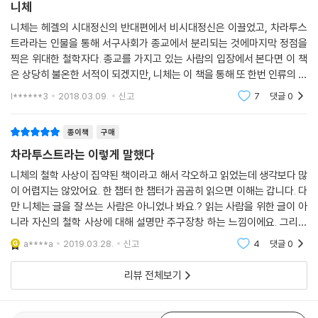
종이책
구매
니체
니체는 헤겔의 시대정신의 반대편에서 비시대정신은 이끌었고, 차라투스
트라라는 인물을 통해 서구사회가 종교에서 분리되는 것에마지막 정점을
찍은 위대한 철학자다. 종교를 가지고 있는 사람의 입장에서 본다면 이 책
은 상당히 불온한 서적이 되겠지만, 니체는 이 책을 통해 또 한번 인류의 인
식의 범위를 발전시켰다.이해하기 다소 어려운 부분이 있어 구절의 의미에
l******3
2018.03.09.
신고
7
댓글
0
대해 찾아 보았
종이책
구매
차라투스트라는 이렇게 말했다
니체의 철학 사상이 집약된 책이라고 해서 각오하고 읽었는데 생각보다 많
이 어렵지는 않았어요. 한 챕터 한 챕터가 곰곰히 읽으면 이해는 갑니다. 다
만 니체는 글을 잘 쓰는 사람은 아니었나 봐요.? 읽는 사람을 위한 글이 아
니라 자신의 철학 사상에 대해 설명만 주구장창 하는 느낌이에요. 그리고
니체가 신 대신에 주장하는 초인, 초인에 대한 잣대는 누가 규정할 것인지
a****a
2019.03.28.
신고
4
댓글
0
가 의문이 납
리뷰 전체보기