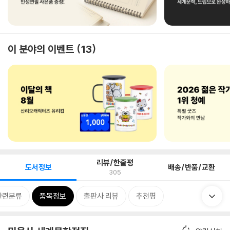
이 분야의 이벤트
13
리뷰/한줄평
도서정보
배송/반품/교환
305
관련분류
품목정보
출판사 리뷰
추천평