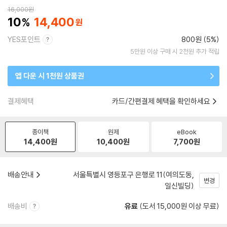
16,000
원
10
14,400
YES포인트
800원 (5%)
5만원 이상 구매 시 2천원 추가 적립
앱 다운 시 1천원 상품권
결제혜택
카드/간편결제 혜택을 확인하세요
종이책
원제
eBook
14,400
원
10,400
원
7,700
원
배송안내
서울특별시 영등포구 은행로 11(여의도동,
변경
일신빌딩)
배송비
유료
(도서 15,000원 이상 무료)