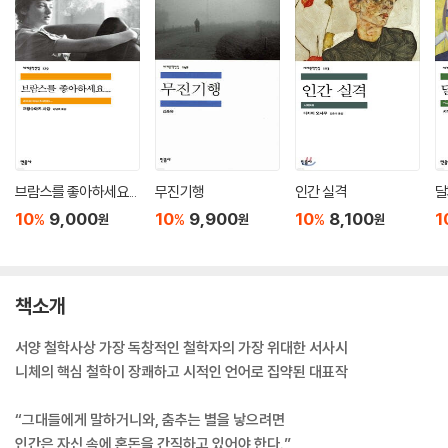
브람스를 좋아하세요...
무진기행
인간 실격
달
10
9,000
10
9,900
10
8,100
1
%
%
%
원
원
원
책소개
서양 철학사상 가장 독창적인 철학자의 가장 위대한 서사시
니체의 핵심 철학이 장쾌하고 시적인 언어로 집약된 대표작
“그대들에게 말하거니와, 춤추는 별을 낳으려면
인간은 자신 속에 혼돈을 간직하고 있어야 한다.”