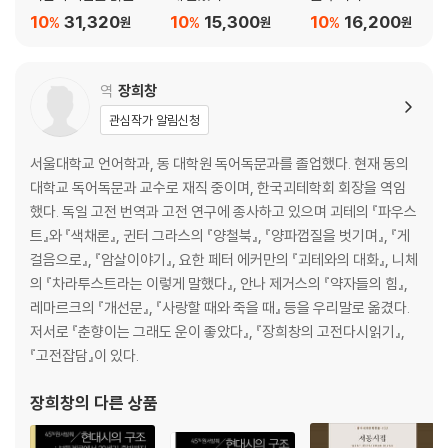
자기 극복에 대하여
세트
10
31,320
10
15,300
10
16,200
%
%
%
원
원
원
고매한 자들에 대하여
교양의 나라에 대하여
결벽(潔癖) 성향의 인식에 대하여
역
장희창
학자들에 대하여
관심작가 알림신청
시인들에 대하여
커다란 사건에 대하여
서울대학교 언어학과, 동 대학원 독어독문과를 졸업했다. 현재 동의
예언자
대학교 독어독문과 교수로 재직 중이며, 한국괴테학회 회장을 역임
구제에 대하여
했다. 독일 고전 번역과 고전 연구에 종사하고 있으며 괴테의 『파우스
지혜로운 대인관계에 대하여
트』와 『색채론』, 귄터 그라스의 『양철북』, 『양파껍질을 벗기며』, 『게
가장 고요한 시간
걸음으로』, 『암살이야기』, 요한 페터 에커만의 『괴테와의 대화』, 니체
의 『차라투스트라는 이렇게 말했다』, 안나 제거스의 『약자들의 힘』,
제3부
레마르크의 『개선문』, 『사랑할 때와 죽을 때』 등을 우리말로 옮겼다.
저서로 『춘향이는 그래도 운이 좋았다』, 『장희창의 고전다시읽기』,
방랑자
『고전잡담』이 있다.
환영(幻影)과 수수께끼에 대하여
원하지 않은 행복에 대하여
장희창
의 다른 상품
해 뜨기 전에
왜소하게 만드는 덕에 대하여