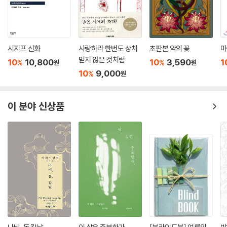
시지프 신화
사랑하라 한번도 상처
초판본 악의 꽃
마
받지 않은 것처럼
10
10,800
10
3,590
1
%
%
원
원
10
9,000
%
원
이 분야 신상품