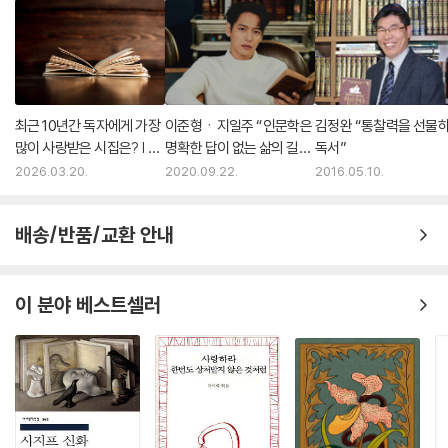
최근 10년간 독자에게 가장
이준형ㆍ지일주 “인문학은
김정완 “통찰력을 선물
많이 사랑받은 시집은? | 예
명확한 답이 없는 삶의 길잡
독서”
스24
이”
2026.03.20.
2020.09.22.
2016.05.10.
배송/반품/교환 안내
이 분야 베스트셀러