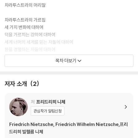
차라투스트라의 머리말
차라투스트라의 가르침
세 가지 변화에 대하여
덕을 가르치는 강의에 대하여
세계 너머의 세계를 믿는 자들에 대하여
몸을 경멸하는 자들에 대하여
환희와 열정에 대하여
목차 더보기
창백한 범죄자에 대하여
읽기와 쓰기에 대하여
산비탈의 나무에 대하여
저자 소개
2
전쟁과 전사들에 대하여
시장의 파리 떼에 대하여
순결에 대하여
저
프리드리히 니체
벗에 대하여
관심작가 알림신청
천 개의 목표와 하나의 목표에 대하여
이웃 사랑에 대하여
Friedrich Nietzsche, Friedrich Wilhelm Nietzsche,프리
창조하는 자의 길에 대하여
드리히 빌헬름 니체