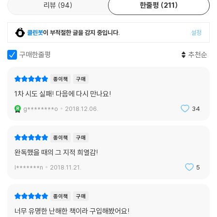
리뷰
94
한줄평
211
클린봇
이 부적절한 글을 감지 중입니다.
설정
구매한줄평
추천순
종이책
구매
1차 시도 실패! 다음에 다시 만나요!
g********o
2018.12.06.
34
종이책
구매
완독했을 때의 그 지적 희열감!
l*******n
2018.11.21.
5
종이책
구매