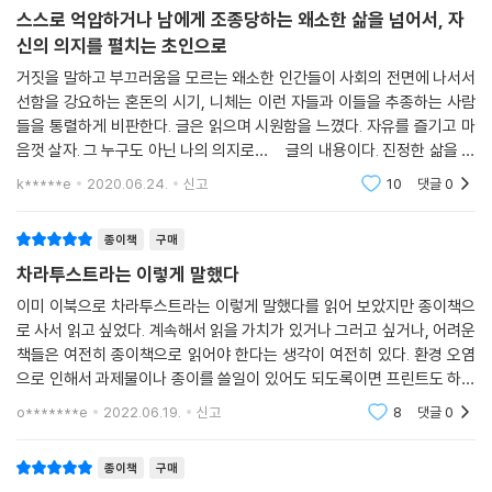
종이책
구매
는 메마르고 비틀린 채 영원히 되풀이되는 지리멸렬을 향한 악의와 분노와
스스로 억압하거나 남에게 조종당하는 왜소한 삶을 넘어서, 자
적개심 때문에 스스로를 해치는 모든 이들에게 웃음과 춤과 노래를, 명랑
신의 의지를 펼치는 초인으로
성을, 생명을, 건강성을 선사하고자 한다. 그 스스로 광대가 되어 새로운 힘
의 원천이 되고자 하는 것이다.
거짓을 말하고 부끄러움을 모르는 왜소한 인간들이 사회의 전면에 나서서
선함을 강요하는 혼돈의 시기, 니체는 이런 자들과 이들을 추종하는 사람
『차라투스트라는 이렇게 말했다』로 나는 인류에게 역사상 가장 위대한 선
들을 통렬하게 비판한다. 글은 읽으며 시원함을 느꼈다. 자유를 즐기고 마
음껏 살자. 그 누구도 아닌 나의 의지로… 글의 내용이다. 진정한 삶을 찾
물을 안겨 주었다. ─프리드리히 니체
아 나선 차라투스트라는 그 길을 찾고 다른 이들에게 가르친다. 많은 사람
k*****e
2020.06.24.
신고
10
댓글
0
들이
종이책
구매
차라투스트라는 이렇게 말했다
이미 이북으로 차라투스트라는 이렇게 말했다를 읽어 보았지만 종이책으
로 사서 읽고 싶었다. 계속해서 읽을 가치가 있거나 그러고 싶거나, 어려운
책들은 여전히 종이책으로 읽어야 한다는 생각이 여전히 있다. 환경 오염
으로 인해서 과제물이나 종이를 쓸일이 있어도 되도록이면 프린트도 하지
않으려고 하지만.. 죄책감이 들어서 줄이고 있음에도 종이책은 여전히 포
o*******e
2022.06.19.
신고
8
댓글
0
기할 수 없다! 이