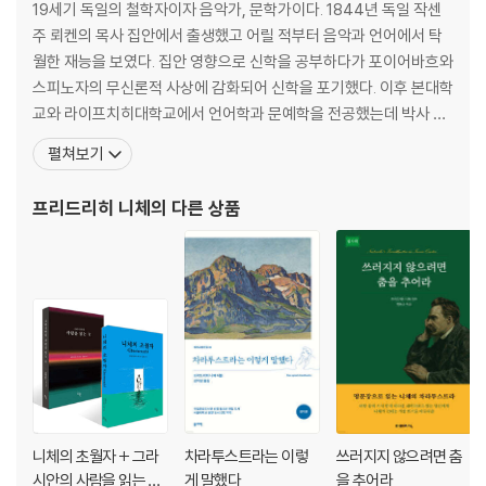
늙은 여자와 젊은 여자에 대하여
19세기 독일의 철학자이자 음악가, 문학가이다. 1844년 독일 작센
독사가 문 상처에 대하여
주 뢰켄의 목사 집안에서 출생했고 어릴 적부터 음악과 언어에서 탁
아이와 결혼에 대하여
월한 재능을 보였다. 집안 영향으로 신학을 공부하다가 포이어바흐와
자유로운 죽음에 대하여
스피노자의 무신론적 사상에 감화되어 신학을 포기했다. 이후 본대학
베푸는 덕에 대하여
교와 라이프치히대학교에서 언어학과 문예학을 전공했는데 박사 논
문을 제출하기 전에 이미 명문대인 스위스 바젤대학교에 초빙될 만큼
펼쳐보기
제2부
뛰어난 학생이었다. 1869년부터 스위스 바젤대학교에서 고전문헌
학 교수로 일하던 그는 1879년 건강이 악화되면서 교수직을 그만두
프리드리히 니체
의 다른 상품
거울을 가진 아이
었다. 편두통과 위통에 시달리는 데다가 우울증까지 앓았지만
행복의 섬에서
동정하는 자들에 대하여
성직자들에 대하여
도덕군자들에 대하여
천민에 대하여
타란툴라에 대하여
이름 높은 현자들에 대하여
밤의 노래
춤의 노래
니체의 초월자 + 그라
차라투스트라는 이렇
쓰러지지 않으려면 춤
무덤의 노래
시안의 사람을 읽는 눈
게 말했다
을 추어라