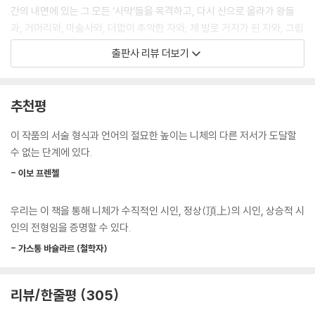
간의 내면에 있는 그 모든 ‘사막’들을 목격하고, 다시 산으로 올라가 왕들
과, 거머리와, 마술사와, 더없이 추악한 자와, 제 발로 거지가 된 자와, 그림
자와, 나귀와 대화하고 축제를 벌이고 새로운 아침이 시작되는 징조를 보
출판사 리뷰 더보기
게 되는 이야기. 그것을 대단히 시적이고 율동적인 언어로 기록한 책이 바
로 『차라투스트라』이다. 다른 말로 하면, 세계를 새로 세우고자 하는 의지
와 힘을 가진 방랑 시인이 쓴 순례기인 것이다.
추천평
하이데거에 의하면, ‘힘의 의지’와 ‘영원회귀’ 사상은 신의 죽음과 가치 상
이 작품의 서술 형식과 언어의 절묘한 높이는 니체의 다른 저서가 도달할
실에 직면한 근대 세계에 대한 니체의 처방으로, 인간의 강화와 극복을 그
수 없는 단계에 있다.
중심에 두고 있다. 그러므로 니체의 철학은 서구 형이상학의 극복이 아니
- 이보 프렌첼
라 그 정점에 해당한다고 본다. 그러나 들뢰즈의 해석은 다르다. ‘영원회
귀’는 동일한 것의 반복이 아니라 차이를 만들어 내는 실천의 반복, 즉 차이
우리는 이 책을 통해 니체가 수직적인 시인, 정상(頂上)의 시인, 상승적 시
의 지속적 생산이다. 이로써 들뢰즈는 니체를 다양성과 차이의 철학자, 서
인의 전형임을 증명할 수 있다.
구의 형이상학을 해체한 철학자로 만든다. 또한 데리다는 니체의 영원회귀
의 공간을 어떤 권위도 중심도 없는 수많은 해석 놀이를 가능케 하는 무대
- 가스통 바슐라르 (철학자)
로 해석한다. 왜 이렇게 다른 해석이 나오는 것이며 어떻게 그것이 가능할
까? 그 질문에 대한 답 또한 『차라투스트라』에 있다. 차라투스트라는 말한
리뷰/한줄평
305
다. “정신도 덕도 지금까지 수백 번 시도하고 수백 번 길을 잃었다. 그렇다.
인간은 하나의 시도였다. 아, 그 많은 무지와 오류가 우리의 몸이 되었다.”