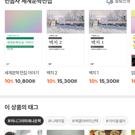
민음사 세계문학전집
알림신청
세계문학전집 이야기
백치 2
백치 1
압
10
10,800
10
15,300
10
15,300
1
%
%
%
원
원
원
이 상품의 태그
#머니그라피에나온책
#니체의말
#북클러버의선택
#아이돌셀러