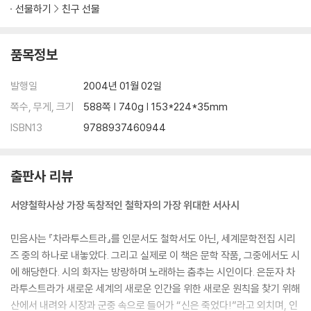
마술사
선물하기
친구 선물
일자리를 잃음
더없이 추악한 자
제 발로 거지가 된 자
품목정보
그림자
정오에
발행일
2004년 01월 02일
환영 인사
쪽수, 무게, 크기
588쪽 | 740g | 153*224*35mm
만찬
ISBN13
9788937460944
차원 높은 인간에 대하여
슬픔의 노래
학문에 대하여
출판사 리뷰
사막의 딸들 사이에서
일깨움
서양철학사상 가장 독창적인 철학자의 가장 위대한 서사시
나귀 축제
밤 산책자의 노래
민음사는 『차라투스트라』를 인문서도 철학서도 아닌, 세계문학전집 시리
징조
즈 중의 하나로 내놓았다. 그리고 실제로 이 책은 문학 작품, 그중에서도 시
에 해당한다. 시의 화자는 방랑하며 노래하는 춤추는 시인이다. 은둔자 차
작품 해설 / 장희창
라투스트라가 새로운 세계의 새로운 인간을 위한 새로운 원칙을 찾기 위해
작가 연보
산에서 내려와 시장과 군중 속으로 들어가 “신은 죽었다!”라고 외치며, 인