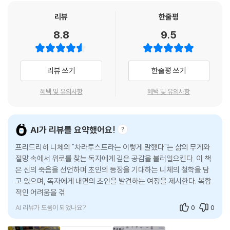
그는 또 이렇게 말한다. “헛되이 공중으로 날아간 덕을 다시 이 대지 위로
리뷰
한줄평
데려오라. 몸과 삶이 있는 곳으로 다시 데려오라.” 그러니까 다양한 해석의
8.8
9.5
가능성을 열어 주고 하나의 단어로 여러 가지 진실을 말하기 위해서 『차라
투스트라』는 궁극적으로 시가 될 수밖에 없다. 『차라투스트라』는 무엇을
정의하거나 규정하거나 못 박지 않는다. 반대로 끊임없이 되풀이해서 말할
리뷰 쓰기
한줄평 쓰기
뿐이다. 『차라투스트라』가 운문적인 리듬을 갖게 되는 이유는 바로 이러한
반복과 운맞춤을 사용한 언어유희 때문이며, 그럼으로써 그는 딱딱한 산문
혜택 및 유의사항
혜택 및 유의사항
적 질서를 벗어나 춤추는 언어를 노래하는 시인이 되는 것이다.
시인이자 춤추는 자인 차라투스트라의 언어가 생동하는 현장 속으로
AI가 리뷰를 요약했어요!
프리드리히 니체의 "차라투스트라는 이렇게 말했다"는 삶의 무게와
『차라투스트라』는 ‘차라투스트라의 머리말’을 포함해 총 4개의 부로 구성
절망 속에서 위로를 찾는 독자에게 깊은 공감을 불러일으킨다. 이 책
된다. 각 부는 ‘차라투스트라의 가르침’이라는 제목 아래, 장마다 주제를 압
은 신의 죽음을 선언하며 초인의 등장을 기대하는 니체의 철학을 담
축한 소제목들이 붙어 있다. 하지만 그것은 지루하고 딱딱한 강연이나 설
고 있으며, 독자에게 내면의 초인을 발견하는 여정을 제시한다. 복합
교가 아니다. 기존의 『차라투스트라』 번역서가 차라투스트라를 ‘현대인을
적인 어려움을 겪고 있는 현대인에게도 쉽게 읽히며, 삶의 방향성을
위한 제5의 복음서’라고 규정하거나, 독자들에게 차라투스트라를 ‘도를 깨
찾고자 하
우쳐 속세를 초월한 자’라는 인상을 주었던 것은 사실 이 책을 옮기는 과정
AI 리뷰가 도움이 되었나요?
0
0
에서 그 극적 구성보다는 전달하고자 하는 메시지에 더 치중한 탓일 것이