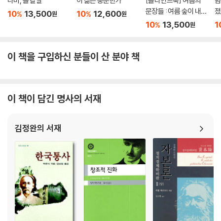
나비, 돌 칼날
이 삶은 충분한가
[블라인드북] 여름의
밤
문장들 : 여름 숲이 내뿜
졌
10
13,500
10
12,600
%
%
원
원
는 냄새. 비가 내리면 그
10
13,500
1
%
원
향기가 더욱 짙어져서
그 속에 있는 인간까지
푸르러지는 듯한 착각
이 책을 구입하신 분들이 산 분야 책
이 듭니다.
이 책이 담긴 명사의 서재
김정완의 서재