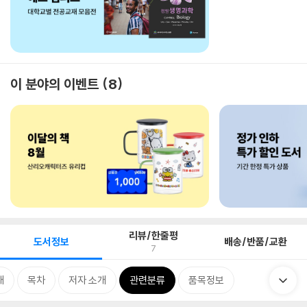
이 분야의 이벤트
8
리뷰/한줄평
도서정보
배송/반품/교환
7
개
목차
저자 소개
관련분류
품목정보