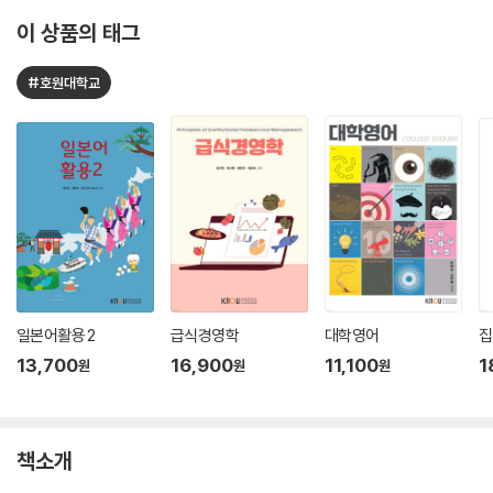
이 상품의 태그
#호원대학교
일본어활용 2
급식경영학
대학영어
집
13,700
16,900
11,100
1
원
원
원
책소개