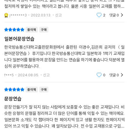
철저하게 쌓일수 있는 책이라고 봅니다. 물론 시중 일본어 교재를 폄하하
는게 아니라 이 방송통신대학교 학생을 위한 강의 교재인 이 책또한 나름
j*******3
2022.03.13.
신고
2
댓글
0
역할이 분명하
종이책
구매
일본어문장연습
한국방송통신대학교출판문화원에서 출판된 이경수,김은희 공저의 ＜일
본어문장연습＞ 후기입니다.한국방송통신대학교 일본학과 1학기 교재입
니다.일본어를 활용하여 문장을 만드는 연습을 하기에 좋습니다.덕분에 열
심히 공부하였습니다.
f***5
2024.08.05.
신고
0
댓글
0
종이책
구매
문장연습
문장 만들기가 잘 되지 않는 사람에게 보충할 수 있는 좋은 교재입니다. 비
슷한 유형의 문형을 정리하고 더 많은 단어를 통해 익힐 수 있는 책이예요.
일본문화 소개도 각 챕터마다 한 페이지씩 있고 생활 한자도 한페이지씩
있어 쓰고 익힐 수 있습니다. 꽤 알차보입니다. 전 수업 교재용으로 구입했