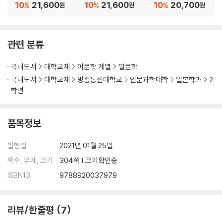
10
21,600
10
21,600
10
20,700
%
%
%
원
원
원
관련 분류
국내도서
대학교재
어문학 계열
일문학
국내도서
대학교재
방송통신대학교
인문과학대학
일본학과
2
학년
품목정보
발행일
2021년 01월 25일
쪽수, 무게, 크기
304쪽 | 크기확인중
ISBN13
9788920037979
리뷰/한줄평
7