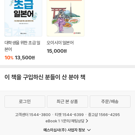
대학생을 위한 초급 일
오이시이 일본어
본어
15,000
원
10
13,500
%
원
이 책을 구입하신 분들이 산 분야 책
로그인
최근 본 상품
주문/배송
고객센터 1544-3800
티켓 1544-6399
중고샵 1566-4295
eBook 1:1문의/채팅상담
예스이십사(주) 사업자 정보