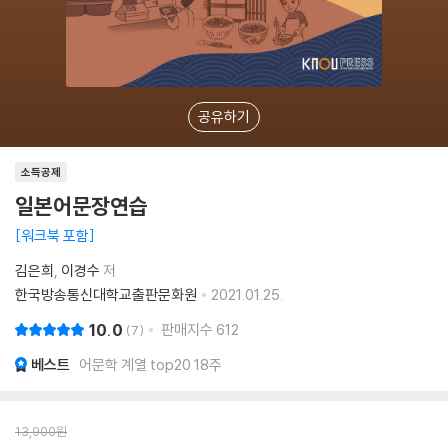
공유하기
소득공제
일본어문장연습
워크북 포함
김은희
이경수
저
한국방송통신대학교출판문화원
2021.01.25.
10.0
판매지수
612
7
베스트
어문학 계열 top20 18주
13,900
원