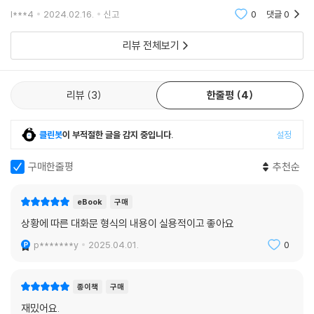
지만 수업을 듣지 않는 분이라도 셀프스터디 가능한 교재라 생각됩니다.
l***4
2024.02.16.
신고
0
댓글
0
책 자체는 어
리뷰 전체보기
리뷰
3
한줄평
4
클린봇
이 부적절한 글을 감지 중입니다.
설정
구매한줄평
추천순
eBook
구매
상황에 따른 대화문 형식의 내용이 실용적이고 좋아요
p*******y
2025.04.01.
0
종이책
구매
재밌어요.