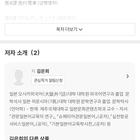
第4課 急行電車 (급행열차)
第5課 ゴ?ルデンウィ?ク (골든위크)
목차 더보기
第6課 茶道 (다도)
第7課 出張 (출장)
저자 소개
2
第8課 日本の元? (일본의 연호)
저
김은희
第9課 ドライブ (드라이브)
관심작가 알림신청
第10課 ネットショッピング (인터넷 쇼핑)
일본 오사카외국어(大阪外?語)대학 대학원 외국어연구과 졸업. 문
학석사 일본 히로시마(?島)대학 대학원 문학연구과 졸업. 문학박사
第11課 野球 (야구)
(언어학) - 현재: 제주국제대학교 일본문화콘텐츠학과 교수 - 저서:
『관광일본어교육의 연구』, 『슈페리어관광일본어』(공저),『실천항공
第12課 お守り (오마모리)
서비스일본어』(공저), 『기본일본어교육학사전』(공저) 등
第13課 ことわざ (속담)
김은희
의 다른 상품