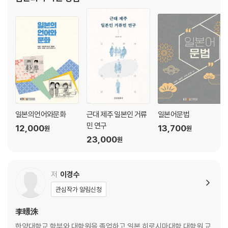
第14課 ?レシピ (덮밥 레시피)
第15課 タイムセ?ル (타임 세일)
일본의언어와문화
근대 제주 일본인 거류
일본어문법
민 연구
12,000
13,700
원
원
23,000
원
저
이경수
관심작가 알림신청
李暻洙
한양대학교 학부와 대학원을 졸업하고 일본 히로시마대학 대학원 교