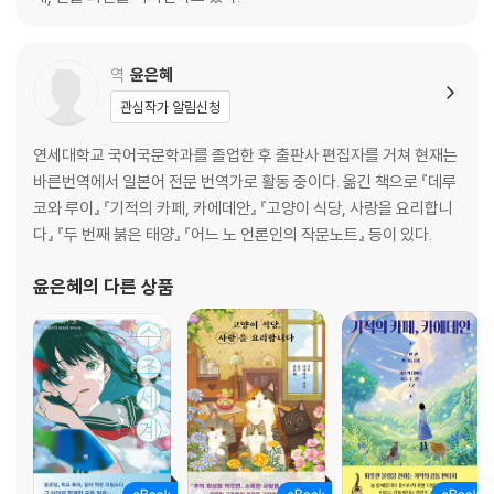
ROUSSEAU | 루소
Flying | 플라잉
menui
역
윤은혜
ideot
관심작가 알림신청
해가 잘 드는 장소에 식물을 모으자
꽃집처럼 선반을 두자
연세대학교 국어국문학과를 졸업한 후 출판사 편집자를 거쳐 현재는
높이 차를 생각하며 배치하자
바른번역에서 일본어 전문 번역가로 활동 중이다. 옮긴 책으로 『데루
식물이 가득한 그린 인테리어
코와 루이』 『기적의 카페, 카에데안』 『고양이 식당, 사랑을 요리합니
식물을 한 폭의 그림처럼
다』 『두 번째 붉은 태양』 『어느 노 언론인의 작문노트』 등이 있다.
베란다 가드닝을 즐겨 보자
에어플랜트를 키우는 여러 가지 방법
윤은혜
의 다른 상품
이끼 테라리움을 즐기자
해가 닿지 않는 곳에는 식물 장식품을
ROUSSEAU | 루소
[매달기]
식물을 장식하는 색다른 방법, 행잉
박쥐란을 벽에 걸어 봐요
마크라메 행잉으로 화분 걸기