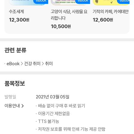
수조세계
고양이 식당, 사랑을 요
기적의 카페, 카에데안
[DIY]
리합니다
12,300
12,600
원
원
다육식물 모아 심기
10,500
원
이끼 테라리움 만들기
박쥐란 목부작 만들기
식물에게 이름표를 붙여 주어요
꼭 필요한 원예 도구들
관련 분류
VOIRY STORE
Royal Gardener’s Club
eBook
건강 취미
취미
[CASE]
품목정보
초록이 있는 삶
CASE 1 - 하마지마 데루 씨의 집
발행일
2021년 03월 05일
CASE 2 - RIKA 씨의 집
이용안내
배송 없이 구매 후 바로 읽기
CASE 3 - HANA 씨의 집
이용기간 제한없음
제2장 _ 관엽식물 64
TTS 불가능
저작권 보호를 위해 인쇄 기능 제공 안함