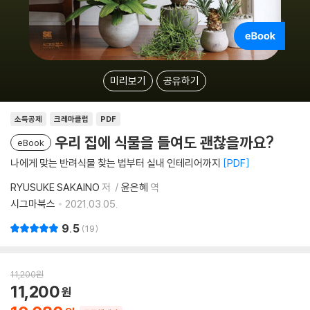
미리보기
공유하기
소득공제
크레마클럽
PDF
우리 집에 식물을 들여도 괜찮을까요?
eBook
나에게 맞는 반려식물 찾는 법부터 실내 인테리어까지
PDF
RYUSUKE SAKAINO
저
윤은혜
역
시그마북스
2021.03.05.
9.5
19
11,200
원
11,200