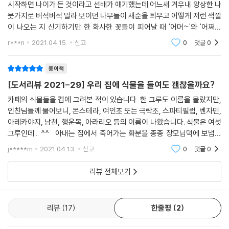
시작하면 나이가 든 것이라고 선배가 얘기했는데 어느새 겨우내 앙상한 나
비료를 주고 싶다면
뭇가지로 버석버석 말라 보이던 나무들이 새순을 틔우고 어떻게 저런 색깔
분갈이의 기본
이 나오는 지 신기하기만 한 화사한 꽃들이 피어날 때 '어머~'와 '어쩌면
분갈이 순서
~'을 반복적으로 섞어가며 감탄하고 사진 찍기에 바쁘다. 매년 봐온 광경
r***n
2021.04.15.
신고
0
댓글
0
수형을 정리한다
이
자주 있는 문제 Q&A
종이책
제작협력
[도서리뷰 2021-29] 우리 집에 식물을 들여도 괜찮을까요?
카페의 식물들을 컵에 그려본 적이 있습니다. 한 그루도 이름을 몰랐지만,
인친님들께 물어보니, 몬스테라, 여인초 또는 극락조, 스파티필럼, 벤자민,
아레카야지, 남천, 행운목, 아라리오 등의 이름이 나왔습니다. 식물은 여섯
그루인데... ^^ 아내는 집에서 죽어가는 화분을 종종 장모님댁에 보냅니
다. 그리고 한 두 달 후에 싱싱하고 건강한 모습으로 다시 데리고 오곤 합니
j*****m
2021.04.13.
신고
0
댓글
0
다.
리뷰 전체보기
리뷰
17
한줄평
2