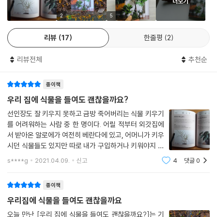
더보기
산세베리아는 줄기 전체에 수분을 저장하기 때문에 물을 자주 주지 못해도
네오레겔리아 릴라
괜찮다. 겨울 등에 물을 너무 많이 주면 뿌리가 썩으니 주의! 해가 잘 닿지
2
5
파키포디움 그락실리스
않는 곳에도 두어도 괜찮지만, 예쁘게 자라길 원한다면 빛을 골고루 쬐어
파키포디움 브레비카울레
리뷰
17
한줄평
2
주어야 한쪽으로 치우치지 않게 자란다.
플라티케리움 알시코르네 마다가스카르
플라티케리움 윌링키
리뷰전체
추천순
* 아이나 동물이 있어서 또 벌레가 생길까봐 흙이 있는 화분이 별로라면,
플라티케리움 베이치
인테리어로 다양하게 활용하고 싶다면, 틸란드시아
플라티케리움 리들리
종이책
틸란드시아는 에어플랜트라고도 하는데, 잎과 줄기 전체로 수분을 흡수하
히드노피툼 파푸아눔
며 자라기 때문에 흙이 필요 없다. 물은 분무기 등으로 흠뻑 젖도록 뿌려 주
우리 집에 식물을 들여도 괜찮을까요?
피쿠스 엘라스티카 아폴로
고, 물러지지 않도록 바람을 쐬어 주어야 한다. 봄에서 가을까지는 일주일
선인장도 잘 키우지 못하고 금방 죽어버리는 식물 키우기
피쿠스 엘라스티카 진
에 두세 번 이상, 겨울에는 주 1회 정도가 대략적인 기준이다.
를 어려워하는 사람 중 한 명이다. 어릴 적부터 외갓집에
피쿠스 트리안굴라리스
서 받아온 알로에가 여전히 베란다에 있고, 어머니가 키우
피쿠스 페티올라리스
* 집안 인테리어로 포인트가 되는 독특한 식물을 찾는다면, 괴근식물
시던 식물들도 있지만 따로 내가 구입하거나 키워야지 했
피쿠스 벵갈렌시스
주로 아프리카 마다가스카르가 원산지로, 가혹하리만치 건조한 환경에 적
던 식물은 없다. 반면 다른 가족들은 다육이와 식물 키우
s****g
2021.04.09.
신고
4
댓글
0
필로덴드론 안드레아눔
기를 좋아하기 때문에 이 책이 식물 키우기를 어려워하는
응해 이런 독특한 모습이 되었다. 뿌리가 썩기 쉬우니 흙이 바짝 마른 뒤에
필로덴드론 그라지엘라
사람과 식물에 관심이 있는 사람 모두에게
물을 주어야 한다. 겨울에는 잎을 떨구고 휴면기에 들어가는데, 휴면기에
필로덴드론 탱고
종이책
는 물을 주지 않아도 괜찮다. 수입해 온 개체는 아직 뿌리가 내리지 않은 상
후페르지아 스쿠아로사
우리집에 식물을 들여도 괜찮을까요
태로 유통되기도 하기 때문에 구입할 때 매장에 꼭 확인하자.
필로덴드론 빌리에티에
오늘 만난 [우리 집에 식물을 들여도 괜찮을까요?]는 기