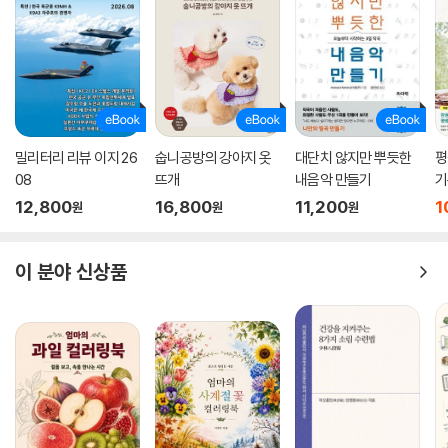
밀리터리 리뷰 이지 26
숩니공방의 강아지 옷
대단치 않지만 뿌듯한
평
08
뜨개
내음악 만들기
기
12,800
16,800
11,200
1
원
원
원
이 분야 신상품