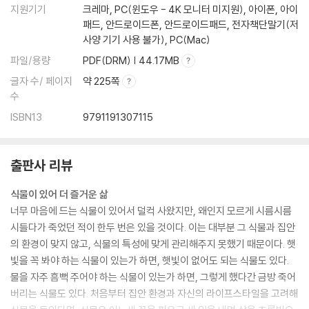
식물도감 보는 방법
지원기기
크레마, PC(윈도우 - 4K 모니터 미지원), 아이폰, 아이
아가베 뇌약금
패드, 안드로이드폰, 안드로이드패드, 전자책단말기(저
아글라오모르파 코로난스
사양 기기 사용 불가), PC(Mac)
아스파라거스 마코와니
파일/용량
PDF(DRM) | 44.17MB
아스플레니움 니두스 코브라
글자 수/ 페이지
약 225쪽
알로에 수프라폴리아타
수
알로에 플라밍고
ISBN13
9791191307115
알로에 안탄드로이
안스리움 라디칸스
운남종려죽
출판사 리뷰
리쿠알라 그란디스
에스키난서스 마르모라터스
식물이 있어 더 즐거운 삶
아울락스 브론즈 헤이즈
너무 마음에 드는 식물이 있어서 덜컥 사왔지만, 왜인지 모르게 시름시름
오퍼큐리카야 데카리
시들다가 죽었던 적이 한두 번은 있을 것이다. 이는 대부분 그 식물과 집안
가스테랄로에 그린아이스
의 환경이 맞지 않고, 식물의 특성에 맞게 관리해주지 못했기 때문이다. 햇
칼라데아 오르비폴리아
빛을 꼭 봐야 하는 식물이 있는가 하면, 햇빛이 없어도 되는 식물도 있다.
대만고무나무
물을 자주 흠뻑 주어야 하는 식물이 있는가 하면, 그렇게 했다간 금방 죽어
금호 몬스트루오사
버리는 식물도 있다. 처음부터 집안 환경과 자신의 라이프스타일을 고려해
크라슐라 운둘라타