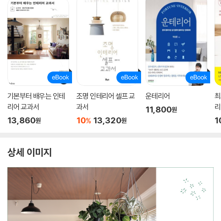
기본부터 배우는 인테
조명 인테리어 셀프 교
운테리어
최
리어 교과서
과서
리
11,800
원
13,860
10
13,320
1
%
원
원
상세 이미지