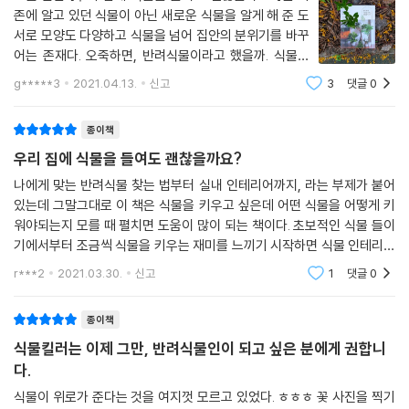
브리에세아 레드체스트넛
존에 알고 있던 식물이 아닌 새로운 식물을 알게 해 준 도
* 관엽식물을 키우고 싶어도 공간이 없거나 해가 잘 들지 않아서, 또는 아
프로테아 줄리엣
서로 모양도 다양하고 식물을 넘어 집안의 분위기를 바꾸
기나 동물이 있어서, 바빠서 물 줄 시간이 없어서 망설인다면, 이끼 테라리
헤테로파낙스 프라그란스
어는 존재다. 오죽하면, 반려식물이라고 했을까. 식물을
움
봄박스 엘립티쿰
잘 키우지 못하는 나에게 요즘 만나는 식물 관련 도서는
물은 몇 주에 한 번씩 주면 되고, 내음성이 강해 어둑한 방이라도 문제없다.
g*****3
2021.04.13.
신고
3
댓글
0
미메테스 쿠쿨라투스 크래커잭 레드
그래도 용기를 주고 있다. 이 책은 식물에 대한 전체적인
유포르비아 소테쓰키린
것을 소개하고 있는데 이는 식물을 키우
이 책 안에는 더 많은 식물과 식물을 잘 키울 수 있는 정보가 가득 담겨 있
종이책
유카 로스트라타
다. 물론 이 정보만으로 무조건 식물을 잘 키울 수 있는 것은 아닐 것이다.
우리 집에 식물을 들여도 괜찮을까요?
렉스 베고니아
하지만 식물을 집에 들이기로 마음먹었다면, 기본적인 지식 정도는 숙지하
레데보우리아 소키알리스 비올라세아
나에게 맞는 반려식물 찾는 법부터 실내 인테리어까지, 라는 부제가 붙어
자. 그래야 식물에 문제가 생길 때 적당한 처치를 할 수 있을 것이다. 이 책
있는데 그말그대로 이 책은 식물을 키우고 싶은데 어떤 식물을 어떻게 키
에서 소개하는 식물 중 내 라이프스타일과 집안 환경에 맞는 식물이 최소
제3장 _ 알아두어야 할 기초 지식
워야되는지 모를 때 펼치면 도움이 많이 되는 책이다. 초보적인 식물 들이
하나쯤은 있을 테니, 한번 반려식물로 들여보는 것은 어떨까?
기에서부터 조금씩 식물을 키우는 재미를 느끼기 시작하면 식물 인테리어
를 생각하게 되고 반려식물이라는 개념에까지 이르게 될 것 같다. 무엇보
물주기의 기본
r***2
2021.03.30.
신고
1
댓글
0
다 이 책을 펼쳤을
식물 유형별 물주기 방법
식물을 잘 키우는 일상 속 관리법
종이책
식물이 좋아하는 환경이란?
식물킬러는 이제 그만, 반려식물인이 되고 싶은 분에게 권합니
여름철에 주의할 점
다.
겨울철에 주의할 점
식물이 위로가 준다는 것을 여지껏 모르고 있었다. ㅎㅎㅎ 꽃 사진을 찍기
식물을 두고 집을 비워야 한다면