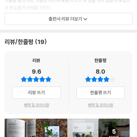
식물을 들인다면, 식물은 어느새 꽃을 피우고 새 잎을 내며 삶을 초록빛으
코르딜리네 뉴기니아 팬
로 풍요롭게 채워줄 것이다.
산세베리아 키르키 실버블루
이 책은 라이프스타일과 취향에 맞는 나다운 식물을 찾음으로써 삶의 질을
산세베리아 킵웨지
출판사 리뷰 더보기
높이고, 식물 키우기와 인테리어의 즐거움을 알아가는 ‘그린 라이프’ 세계
산세베리아 바나나
로 안내하고 있다. 식물에 대해 초보자도 이해하기 쉽게 설명하고 있으며,
스킨답서스 아르기레우스
어떤 식물이 나에게 어울리는지 다방면으로 정보를 주고 있다. 독특한 생
쉐플레라 엘립티카
리뷰/한줄평
19
김새를 감상하는 식물, 최신 인기 식물, 공간을 꾸미는 데 좋은 식물, 식물
싱고니움 네온 핑크
을 이용한 인테리어 등 다양한 식물 이야기와 함께 잘 키우는 법이 담겨 있
세이덴파데니아 미트라타
다. 관엽식물에 대한 기초지식과 인테리어 아이디어가 적절히 어우러져 볼
리뷰
한줄평
소포라 미크로필라
거리와 읽을거리가 풍부하다.
차메도레아 메탈리카
9.6
8.0
가구나 인테리어 잡화와 함께 연출한 사진은 공간에 식물을 놓았을 때 어
키보티움 바로메츠
떤 분위기를 낼 수 있는지 보여준다. 집안 인테리어에 식물을 잘 활용하고
디스키디아 버튼 바리에가타
싶다면 참고가 될 것이다. 다양한 레이아웃의 이미지와 일러스트로 감각적
디스키디아 밀리언하트
리뷰 쓰기
한줄평 쓰기
인 편집이 돋보이며 잡지와 식물도감이 합쳐진 느낌으로 보는 재미가 쏠쏠
디스키디아 포르모사나
하다.
혜택 및 유의사항
혜택 및 유의사항
틸란드시아 카피타타 모브
틸란드시아 텍토룸
우리 집과 내 라이프스타일에 어울리는 반려식물은?
드라세나 나비
* 식물을 처음 키운다면, 물을 자주 주기 힘들다면, 집에 해가 잘 안 든다
드라세나 벌리
5
면, 산세베리아
드라세나 로디아나