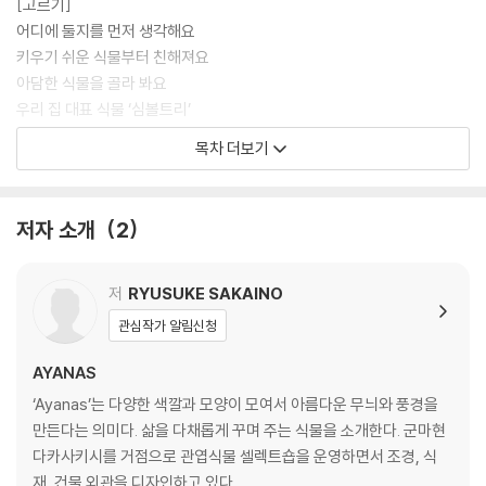
[고르기]
어디에 둘지를 먼저 생각해요
키우기 쉬운 식물부터 친해져요
아담한 식물을 골라 봐요
우리 집 대표 식물 ‘심볼트리’
오직 하나뿐인 나의 나무
목차 더보기
잎의 모양과 색깔을 즐겨요
흔하지 않은 식물을 키우고 싶다면
색다른 즐거움, 기근과 철화
저자 소개
2
다육식물과 함께 살기
다육아트를 즐겨 봐요
저
RYUSUKE SAKAINO
[꾸미기]
관심작가 알림신청
화분 고르기의 기본
화분과 화분커버를 고르는 즐거움
AYANAS
AYANAS | 아야나스
‘Ayanas’는 다양한 색깔과 모양이 모여서 아름다운 무늬와 풍경을
SNARK | 스나크
만든다는 의미다. 삶을 다채롭게 꾸며 주는 식물을 소개한다. 군마현
HACHILABO | 하칠라보
다카사키시를 거점으로 관엽식물 셀렉트숍을 운영하면서 조경, 식
aarde | 아르데
재, 건물 외관을 디자인하고 있다.