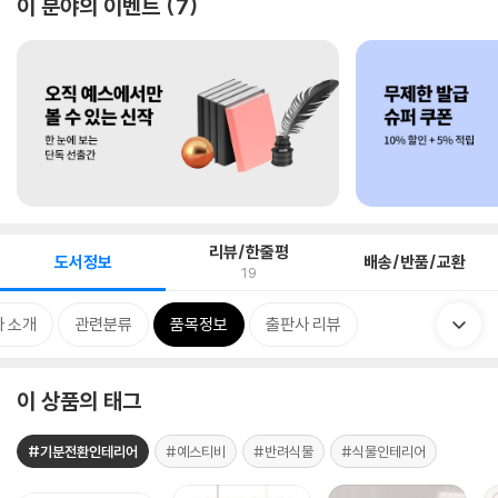
이 분야의 이벤트
7
리뷰/한줄평
도서정보
배송/반품/교환
19
 소개
관련분류
품목정보
출판사 리뷰
이 상품의 태그
#기분전환인테리어
#예스티비
#반려식물
#식물인테리어