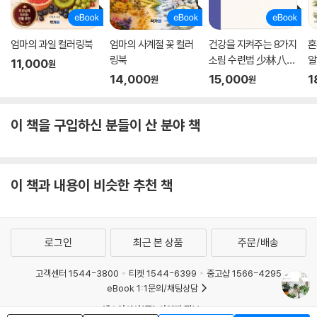
엄마의 과일 컬러링북
엄마의 사계절 꽃 컬러
건강을 지켜주는 8가지
혼
링북
소림 수련법 少林八
알
11,000
원
段?
14,000
15,000
1
원
원
이 책을 구입하신 분들이 산 분야 책
이 책과 내용이 비슷한 추천 책
로그인
최근 본 상품
주문/배송
고객센터 1544-3800
티켓 1544-6399
중고샵 1566-4295
eBook 1:1문의/채팅상담
예스이십사(주) 사업자 정보