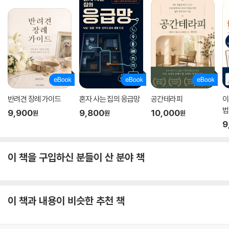
반려견 장례 가이드
혼자 사는 집의 응급망
공간테라피
이
법
9,900
9,800
10,000
원
원
원
9
이 책을 구입하신 분들이 산 분야 책
이 책과 내용이 비슷한 추천 책