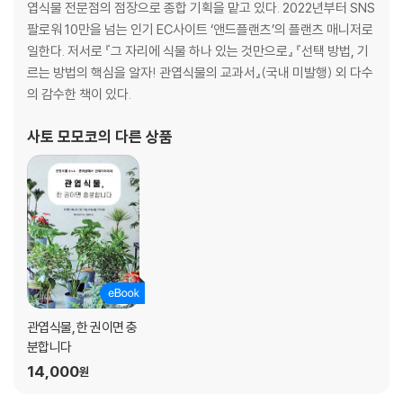
- 사계절의 GREEN LIFE
엽식물 전문점의 점장으로 종합 기획을 맡고 있다. 2022년부터 SNS
- 다양한 장식 아이디어로 식물의 매력을 돋보이게
팔로워 10만을 넘는 인기 EC사이트 ‘앤드플랜츠’의 플랜츠 매니저로
일한다. 저서로 『그 자리에 식물 하나 있는 것만으로』 『선택 방법, 기
PART 3
르는 방법의 핵심을 알자! 관엽식물의 교과서』(국내 미발행) 외 다수
인기 식물을 소개합니다
의 감수한 책이 있다.
- 목본류 tree
사토 모모코
의 다른 상품
뽕나무과 / 야자과 / 도금양과 / 아욱과 / 협죽도과 / 물레나무과 / 벽오동
과 / 콩과 / 백합과 / 꼭두서니과 / 두릅나무과
- 초본류 leaf
극락조화과 / 천남성과 / 야자과 / 돌담배과 / 꼬리 고사리과
파인애플과 / 협죽도과 / 마란타과 / 고란초과
- 다육 식물 succulents
관엽식물, 한 권이면 충
아스파라거스과 / 국화과 / 크산토로이아과 / 돌나물과 /
분합니다
꿀풀과 / 에우프로니아과 / 선인장과 / 박과
14,000
원
PART 4