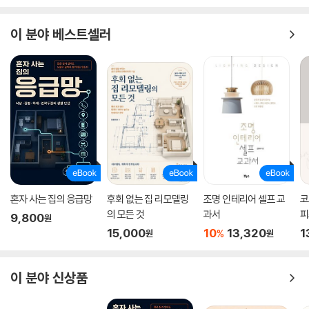
이 분야 베스트셀러
혼자 사는 집의 응급망
후회 없는 집 리모델링
조명 인테리어 셀프 교
코
의 모든 것
과서
피
9,800
원
15,000
10
13,320
1
%
원
원
이 분야 신상품