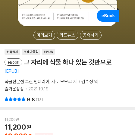
미리보기
카드뉴스
공유하기
소득공제
크레마클럽
EPUB
그 자리에 식물 하나 있는 것만으로
eBook
EPUB
식물전문점 그린 인테리어
사토 모모코
저
김수정
역
즐거운상상
2021.10.19.
9.8
13
11,200
원
11,200