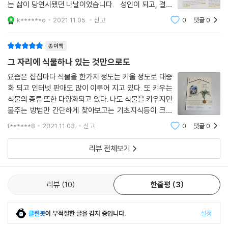
는 삶이 당연시됐던 나날이었습니다. 성인이 되고, 결혼
을 하니 새로운 공간이 생겼습니다. 아이를 위한 아이방을
k******o
2021.11.05.
신고
0
댓글
0
만들고, 주방에는 예쁜 식기도 채워넣고, 뭔가 열심히 인
테리어를 한다고 하는데 부족한
종이책
그 자리에 식물하나 있는 것만으로도
요즘은 집집마다 식물을 한가지 정도는 키울 정도로 대중
화 되고 인터넷 판매도 많이 이루어 지고 있다. 또 키우는
식물의 종류 또한 다양화되고 있다. 나도 식물을 키우지만
물주는 방법만 간단하게 찾아보고는 기초지식등이 크게
없이 키우고 있는데 ＜그 자리에 식물하나 있는 것만으로
t******8
2021.11.03.
신고
0
댓글
0
도＞ 책을 통해 다양한 기초지식부터 식물을 선택하는 방
법, 더 나아가 이런 지식들을 통해서 반려
리뷰 전체보기
리뷰
10
한줄평
3
클린봇
이 부적절한 글을 감지 중입니다.
설정