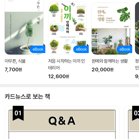
아무튼, 식물
처음 시작하는 이끼 인
원예와 함께하는 생활
정
테리어
인
7,700
20,000
원
원
12,600
9
원
카드뉴스로 보는 책