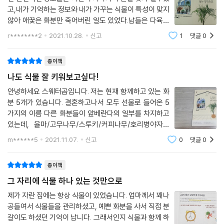
고,내가 기억하는 정보와 내가 가꾸는 식물이 특성이 맞지
알려줍니다. 그 외에도 원예 기본 도구, 비료 상식, 부재중 주의점, 병해충
않아 애꿎은 화분만 죽어버린 일도 있었다.남들은 다육이
예방과 대책, 분갈이 방법, 가지치기 방법 등 꼭 필요한 정보를 알기 쉽게
며 리톱스가 키우기 쉽다하고, 번식을 많이 해 베란다에
정리해두었습니다.
r********2
2021.10.28.
신고
1
댓글
0
수없이 많아진 화분을 감당할 수 없다하는데,정작 나는 데
리고 온 다육이며 리톱스를 몇달 안돼 죽이
종이책
나도 식물 잘 키워보고싶다!
안녕하세요 스웨터곰입니다. 저는 현재 함께하고 있는 화
분 5개가 있습니다. 결혼하고나서 모두 선물로 들어온 5
가지의 이름 다른 화분들이 앞베란다의 일부를 차지하고
있는데, 율마/고무나무/스투키/커피나무/호리병야자까
지. 선물을 해 준 사람들은 제가 화분키우는것에 초짜인지
m******5
2021.11.07.
신고
0
댓글
0
알았는지 그래도 물만 잘주면 자라나는 키우기 쉽다는 화
분들만 선물을 해주었어요. 하지만 그
종이책
그 자리에 식물 하나 있는 것만으로
제가 자란 집에는 항상 식물이 있었습니다. 엄마께서 꽤나
공들여서 식물들을 관리하셨고, 예쁜 화분을 사서 직접 분
갈이도 하셨던 기억이 납니다. 그래서인지 식물과 함께 하