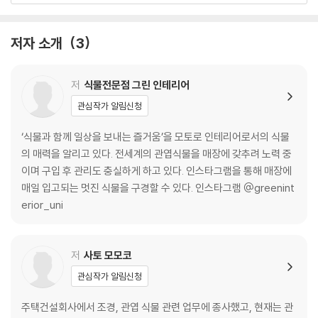
ROOM 14 초록을 바라보며 ··· 18
ROOM 15 이것이 나의 해답 ··· 18
저자 소개
3
ROOM 16 그 자리에 식물 하나 있는 것만으로 ··· 19
ROOM 17 필요한 초록을 필요한 만큼 ··· 19
ROOM 18 일상과 식물, 나와 너 ··· 20
저
식물전문점 그린 인테리어
ROOM 19 내추럴 인테리어 정답은 GREEN ··· 22
관심작가 알림신청
PART 2
‘식물과 함께 일상을 보내는 즐거움’을 모토로 인테리어로서의 식물
식물 고르는 법 & 장식하는 법
의 매력을 알리고 있다. 전세계의 관엽식물을 매장에 갖추려 노력 중
이며 구입 후 관리도 충실하게 하고 있다. 인스타그램을 통해 매장에
- 첫 번째 화분은 어떻게 정할까?
매일 입고되는 멋진 식물을 구경할 수 있다. 인스타그램 @greenint
- 나만의 한 그루, 심벌 트리를 고르자
erior_uni
- 작은 식물은 과감하게
- 개성넘치는 다육 식물을 수집해보자
- 나에게 맞는 식물을 고르자
저
사토 모모코
- 심을 토양 종류를 선택한다
관심작가 알림신청
- 나무의 수형과 엽형부터 선택한다
- 식물과 어울리는 화분을 고르자
주택건설회사에서 조경, 관엽 식물 관련 업무에 종사했고, 현재는 관