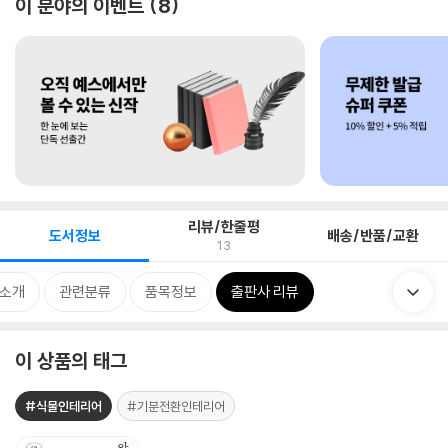
이 분야의 이벤트
8
리뷰/한줄평
도서정보
배송/반품/교환
13
 소개
관련분류
품목정보
출판사 리뷰
이 상품의 태그
#식물인테리어
#기분전환인테리어