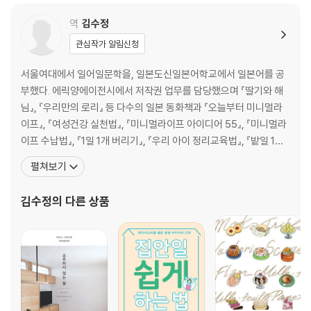
식물과 함께 살기 위한 기초 지식
역
김수정
- 물 주기의 기본
관심작가 알림신청
- 시들지 않고 싱싱하게 키우려면
서울여대에서 일어일문학을, 일본도신일본어학교에서 일본어를 공
- 기본 도구
부했다. 에릭양에이전시에서 저작권 업무를 담당했으며 『딸기와 해
- 비료의 기본
님』, 『우리만의 로리』 등 다수의 일본 동화책과 『오늘부터 미니멀라
- 식물이 좋아하는 4가지 환경
이프』, 『여성건강 실천법』, 『미니멀라이프 아이디어 55』, 『미니멀라
- 부재중 주의해야 할 4가지 포인트
이프 수납법』, 『1일 1개 버리기』, 『우리 아이 정리교육법』, 『밭일 1시
- 여름과 겨울에 주의해야 할 것
간, 낮잠 2시간』, 『수컷들의 육아분투기』, 『집에서 만드는 영국 과
- 병해충 예방과 대책
펼쳐보기
자』, 『노릇노릇 구워 맛있게 즐기는 오븐 요리 레시피』 『오늘의 주인
- 분갈이를 해보자
공은, 진수성찬 주먹밥』, 『자식을 미치게 만드는 부모들』, 『달지 않이
- 실전 분갈이 과정
김수정
의 다른 상품
매일 먹고 싶어지는 구움과자』,
- 가지치기를 해보자(수형 관리)
- 실전 가지치기 과정
- 자주 하는 질문 FAQ