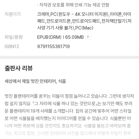
저작권 보호를 위해 인쇄 기능 제공 안함
지원기기
크레마,PC(윈도우 - 4K 모니터 미지원),아이폰,아이
패드,안드로이드폰,안드로이드패드,전자책단말기(저
사양 기기 사용 불가),PC(Mac)
파일/용량
EPUB(DRM) | 65.09MB
ISBN13
9791155361719
출판사 리뷰
세상에서 제일 멋진 인테리어, 식물
멋진 플랜테리어를 꿈꾸는 이들이 점점 늘어나고 있습니다. 그런데 생각처
럼 쉽지 않지요. 『그 자리에 식물 하나 있는 것만으로』는 보기만 해도 부러
운 플랜테리어 19개 사례를 소개합니다. 집의 공간에 맞추어 어떤 스타일
로 어떤 식물들을 배치했는지 아이디어를 얻을 수 있습니다. 식물뿐만 아
니라 어떤 화분에 심을 것인지도 중요하지요. 식물을 돌보고 바라보며 즐
기는 최고의 힐링, 근사한 인테리어 사진을 참고해서 어떻게 꾸밀지 행복