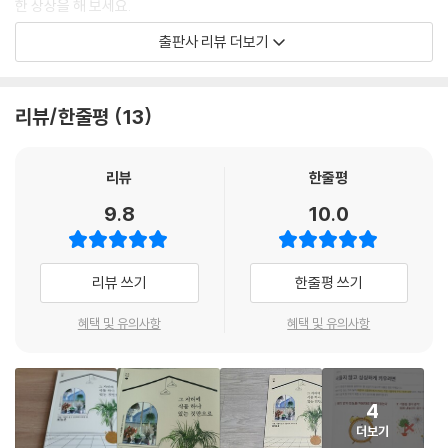
한 상상을 해 보세요.
출판사 리뷰 더보기
식물 잘 고르고 멋지게 장식하는 법!
첫 번째 식물은 어떻게 정할까요? 작은 화분부터 시작하는 경우가 많은데
리뷰/한줄평
13
사실은 큰 화분이 키우기 쉽고 실패할 확률이 적습니다. 그리고 물 주는 빈
도가 낮으면서 튼튼하고 키우기 쉬운 품종을 선택하는 것이 좋습니다. 식
물을 키우는데 중요한 요소는 태양광, 통풍, 10도 이상의 온도입니다. 이
리뷰
한줄평
조건이 충족되는 곳이 어디인지 생각하고 어디에 놓을 것인지를 먼저 생각
9.8
10.0
해 보세요.
또 식물을 오래 잘 키우고 싶다면 라이프 스타일과 맞는 것을 고르면 무리
리뷰 쓰기
한줄평 쓰기
하지 않고 잘 기를 수 있지요. 너무 신경을 써야 한다면 스트레스가 되거든
요. 무엇보다 생김새가 마음에 드는 식물을 고르면 좋습니다. 좋아하는 것
혜택 및 유의사항
혜택 및 유의사항
에는 눈이 자꾸 가기 때문에 변화를 금방 알아차릴 수 있으니까요. 『그 자
리에 식물 하나 있는 것만으로』는 이처럼 식물 고르는 구체적인 팁과 함께
수형과 엽형 소개, 화분 고르는 법, 장식 아이디어 등 실속 정보가 가득합니
4
다.
더보기