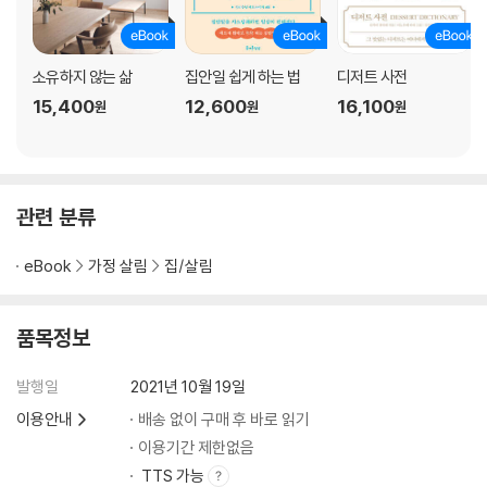
소유하지 않는 삶
집안일 쉽게 하는 법
디저트 사전
15,400
12,600
16,100
원
원
원
관련 분류
eBook
가정 살림
집/살림
품목정보
발행일
2021년 10월 19일
이용안내
배송 없이 구매 후 바로 읽기
이용기간 제한없음
TTS 가능