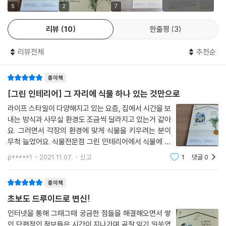
요즘 인기 식물을 소개합니다
5
2
7
리뷰
10
한줄평
3
세상에는 수많은 식물이 있고 또 유행이 있지요. 요즘 인기가 많은 식물을
멋진 사진으로 만나볼 수 있습니다. 이 책에서는 초본류, 목본류, 다육식물
리뷰전체
추천순
로 나누고 그 안에서 뽕나무과, 야자과, 도금양과, 아욱과 등등 과별로 나
누어 식물을 소개합니다. 멋진 식물 사진과 함께 식물의 특징도 알려줍니
종이책
다. 인기가 많은 관엽식물은 대부분 따뜻한 열대 지방이나 남아메리카, 멕
시코, 아프리카 등에서 온 것이 많아요. 머나먼 외국에서 탄생해서 멀리 날
[그린 인테리어] 그 자리에 식물 하나 있는 것만으로
아온 식물을 바라보고 있으면 더 잘 키워보고 싶은 생각이 절로 듭니다. 나
라이프 스타일이 다양해지고 있는 요즘, 집에서 시간을 보
에게 맞는 식물을 천천히 찾아보세요.
내는 방식과 사무실 환경도 조금씩 달라지고 있는거 같아
요. 그러면서 각장의 환경에 맞게 식물을 키우려는 분이
식물과 함께 살기 위한 최소한의 지식을 알려드립니다
무척 늘었어요. 식물전문점 그린 인테리어에서 식물에 대
한 모든것을 알려주어 식물을 키우는 초보자는 물론 다양
p*****1
2021.11.07.
신고
1
댓글
0
한 식물에 대해 알고 키우고 싶어하는 분까지 꼭 읽어보세
식물은 생명체이기 때문에 매일매일의 관리와 관심은 필수입니다. 먼저 가
요~~ 식물을 키우면 좋은 점이 무
장 기본이 되는 물 주기. 물 주기의 기본은 ‘흙이 속까지 완전히 마르면 흙
종이책
전체에 골고루 물을 주어 화분 바닥으로 흘려 내보낸다’입니다. 그래야 흙
초보도 드루이드로 변신!
속이 깨끗한 물과 공기로 채워지거든요. ‘지나가다 왠지 화분이 마른 것 같
아서 한컵씩 준다’가 가장 나쁜 습관인 셈이지요. 물은 오전에 줄 것. 잎에
인터넷을 통해 그때그때 궁금한 점들을 해결해오면서 쌓
인 단편적인 정보들은 시간이 지나가며 곧잘 잊기 일쑤였
자주 분무해 줄 것, 함부로 분갈이 하지 않을 것 등 기초 지식을 하나하나