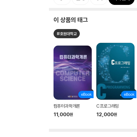
이 상품의 태그
#호원대학교
컴퓨터과학개론
C 프로그래밍
11,000
12,000
원
원