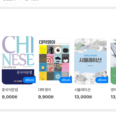
중국어문법
대학영어
시뮬레이션
영
9,000
9,900
13,000
13
원
원
원