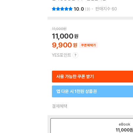
10.0
판매지수
60
3
11,000
원
11,000
9,900
쿠폰혜택가
YES포인트
사용 가능한 쿠폰 받기
앱 다운 시 1천원 상품권
결제혜택
eBook
11,000