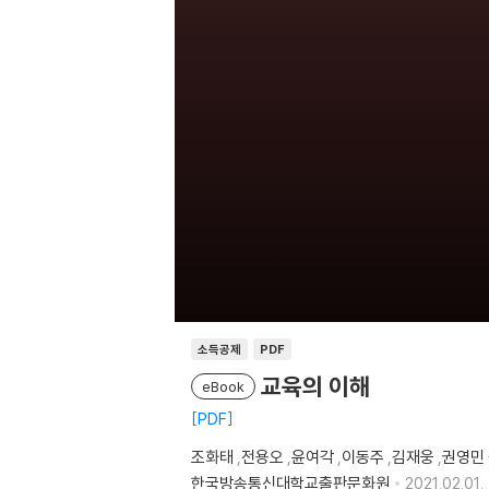
소득공제
PDF
교육의 이해
eBook
PDF
조화태
,
전용오
,
윤여각
,
이동주
,
김재웅
,
권영민
한국방송통신대학교출판문화원
2021.02.01.