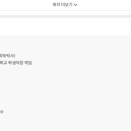
목차 더보기
육학박사)
학교 학생처장 역임
교수