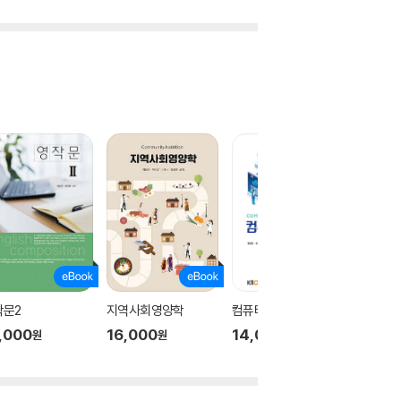
작문2
지역사회영양학
컴퓨터구조
개별행
,000
16,000
14,000
21,30
원
원
원