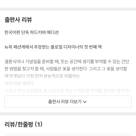
출판사 리뷰
한국어판 단독 하드커버 에디션
뉴욕 패션계에서 추앙받는 플로럴 디자이너의 첫 번째 책
결혼식이나 기념일을 준비할 때, 또는 공간에 생기를 부여할 수 있는 간단
한 방법을 찾고자 할 때, 사람들은 꽃을 생각한다. 그리고 그 꽃을 생각할
때 무엇보다 가장 먼저 본능적으로 떠올리는
것이 바로 색이다.
너무나 멋진 400종의 꽃 사진으로 색상 스펙트럼 전체를 정리한 ‘플라워
컬러 가이드’는 꽃 선택과 어렌지먼트를 돕는 필독서이자 꽃과 색의 가치
출판사 리뷰 더보기
를 이해하고 알아볼 수 있도록 도와주는 입문서이다.
그 뿐만 아니라 이 책에는 꽃 관리 요령, 계절별, 색상별로 제안하는 꽃의
조합 그리고 계절별 색채 조합 목록표, 절취 가능한 꽃 사진이 특별히 부록
리뷰/한줄평
1
으로 포함되어 있다.