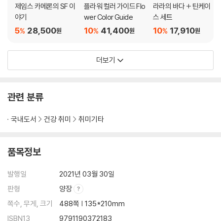
제임스 카메론의 SF 이
플라워 컬러 가이드 Flo
라라의 바다 + 틴케이
야기
wer Color Guide
스 세트
5
28,500
10
41,400
10
17,910
%
%
%
원
원
원
더보기
관련 분류
국내도서
건강 취미
취미기타
품목정보
발행일
2021년 03월 30일
판형
양장
쪽수, 무게, 크기
488쪽 | 135*210mm
ISBN13
9791190372183