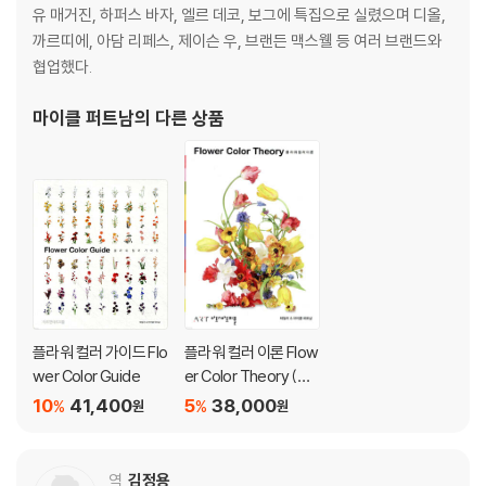
유 매거진, 하퍼스 바자, 엘르 데코, 보그에 특집으로 실렸으며 디올,
까르띠에, 아담 리페스, 제이슨 우, 브랜든 맥스웰 등 여러 브랜드와
협업했다.
마이클 퍼트남
의 다른 상품
플라워 컬러 가이드 Flo
플라워 컬러 이론 Flow
wer Color Guide
er Color Theory (한
국어판)
10
41,400
5
38,000
%
%
원
원
역
김정용