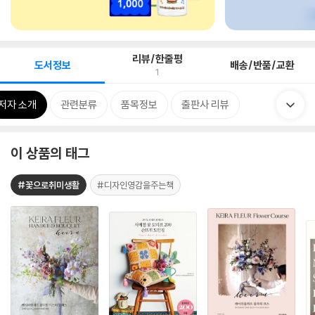
리뷰/한줄평
도서정보
배송/반품/교환
1
저자 소개
관련분류
품목정보
출판사 리뷰
이 상품의 태그
#꽃으로취미생활
#디자인영감을주는책