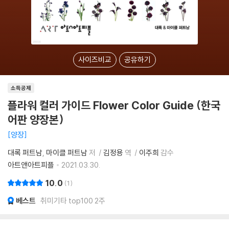
사이즈비교
공유하기
소득공제
플라워 컬러 가이드 Flower Color Guide (한국
어판 양장본)
양장
대록 퍼트남
마이클 퍼트남
저
김정용
역
이주희
감수
아트앤아트피플
2021.03.30.
10.0
1
베스트
취미기타 top100 2주