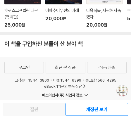
호로스코프벨린 타로
아마추어무선의 미래
다육식물, 사랑해서 죽
호
(흑백판)
였다.
20,000
5
원
25,000
20,000
원
원
이 책을 구입하신 분들이 산 분야 책
로그인
최근 본 상품
주문/배송
고객센터 1544-3800
티켓 1544-6399
중고샵 1566-4295
eBook 1:1문의/채팅상담
예스이십사(주) 사업자 정보
이용약관
개인정보처리방침
청소년보호정책
절판
개정판 보기
PC버전
회사소개
거래처관계자께
도서홍보
광고
Copyright © YES24 Corp. All Rights Reserved.
MATOM1