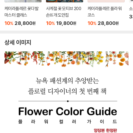
케이라플레르 꽃다발
사계절 꽃 모티브 200
케이라플레르 플라워
소
마스터 클래스
손뜨개 도안집
코스
3
10
28,800
10
19,800
10
28,800
%
%
%
원
원
원
상세 이미지