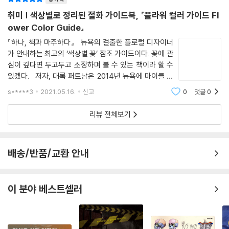
또한 독자는 각기 다른 색상의 두 가지 꽃으로 색의 점진적인 변화 과정을
보여주는 퍼트남 & 퍼트남의 ‘색 중심’ 어렌지먼트 방식도 사용해 볼 수 있
취미 | 색상별로 정리된 절화 가이드북, 『플라워 컬러 가이드 Fl
다.
ower Color Guide』
그리고 이 책은 꽃의 색감, 계절별로 유용한 꽃, 꽃의 특징에 대한 정보를
『하나, 책과 마주하다』 뉴욕의 걸출한 플로럴 디자이너
보기 쉽게 담고 있어 독자들이 다양한 형태와 크기의 꽃들을 사용하여 더
가 안내하는 최고의 ‘색상별 꽃’ 참조 가이드이다. 꽃에 관
욱 아름다운 어렌지먼트를 만들 수 있도록 도와줄 것이다.
심이 깊다면 두고두고 소장하며 볼 수 있는 책이라 할 수
‘플라워 컬러 가이드’는 아름다운 사진뿐만 아니라 꽃 관리법, 계절에 따른
있겠다. 저자, 대록 퍼트남은 2014년 뉴욕에 마이클 퍼
시장 출하 여부, 환경을 고려한 지속 가능성과 같은 유용한 정보도 담고 있
트남과 함께 플라워 스튜디오 〈퍼트남 & 퍼트남〉을 오픈
s*****3
2021.05.16.
신고
0
댓글
0
함과 동시에 각종 패션 쇼, 웨딩, 꽃장식, 파티, 화보 촬영
다.
을 위해 찾아야 하
‘플라워 컬러 가이드’는 전문 플로리스트와 이벤트 플래너뿐만 아니라 식
리뷰 전체보기
물에 대한 열정과 무궁무진한 색상 조합에 강한 흥미를 가진 사람 모두에
게 완벽한 책이라 하겠다.
배송/반품/교환 안내
〈리뷰〉
“플라워 세계의 귀재....., 이 둘은 종종 나뭇가지, 이끼, 양치식물 그리고 말
이 분야 베스트셀러
린 꽃처럼 소박하고 잊혀진 소재들을 사용하여 오래도록 기억될 어렌지먼
트와 숨을 멎게 하는 인스톨레이션을 창조하며 그들의 명성을 쌓아올렸
다.”