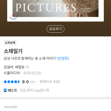
공유하기
소득공제
소재일기
감성 사진과 함께하는 꽃 소재 이야기
반양장
김알바
배철호
저
수풀미디어
2019.02.25.
9.0
판매지수
420
10
베스트
건강 취미 top20 1주
33,000
원