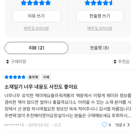
74 소리쟁이
했지만, 소재의 종류가 생각했던 것보다 훨씬 더 많았습니다. 그래서 본도
75 쥐똥나무
서 소재일기의 글을 써주셨던 김알바님이 ‘항상 찾는 소재’, ‘시즌별 수입되
리뷰 쓰기
한줄평 쓰기
는 특별한 소재’, ‘누가 봐도 너무너무 예쁘고 멋진 소재’ 들을 우선 선별 해
STORY 04
주셨고, 그 소재를 중심으로 촬영을 하여 이야기를 정리하였습니다.
혜택 및 유의사항
혜택 및 유의사항
76 미선나무
77 옥잠화
지난 1년 동안 소재의 형태와 잘 어울려 예쁘게 촬영을 할 수 있는 장소를
78 애정목
리뷰
2
한줄평
8
찾아다니며 촬영을 했 고, 수많은 촬영 결과물들 중에서 맘에 드는 사진을
79 말발도리
찾고자 고민했으며, 책에 수록하기에는 적당 하지 않은 많은 촬영 결과물
구매리뷰
추천순
80 등심초
들을 삭제하였습니다. 그렇게 책을 만들기 위해서 많은 분들의 도움 과 노
81 오리새
력의 결실로 이렇게 출간을 앞두게 되면 항상 또 다른 아쉬움이 생기는 것
82 떡갈나무
은 어쩔 수 없나봅니다. 하지만 이러한 마음은 항상 더욱 더 노력하는 자세
종이책
구매
83 에뮤패더
로 더 좋은 책을 만들게 하는 저의 양분이 될 것입니다.
소재일기 너무 내용도 사진도 좋아요
84 진달래·철쭉
너무너무 유익한 책이에요플라워계통의 책중에서 이렇게 재미와 정보를
85 그린훅·레드훅
끝으로 꽃길을 걷고 계시는 모든 분들에게 이 책이 자그마한 행복과 아이
겸비한 책이 많으면 얼마나 좋을까요다소 어려울 수 있는 소재 분야를 시
86 유사
디어를 드리는 책이 되었으면 좋겠습니다.
장에서 산 경험 하시며필요한 정보만 쏙쏙 적어주시니 감사할 따름입니다
87 산호수
---「배철호 - 머리말」중에서
주변에 많이 추천해야겠어요망설이시는 분들은 구매해보세요 후회하시지
88 갈대
않을거라 장담합니다조금 더 구매해서 주변에 꽃하는 분들과 꽃을 좋아하
h*******3
2019.02.02.
신고
6
댓글
0
89 아스파라거스
는 분들에게 선물해야
90 유채