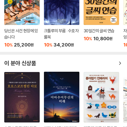
당신은 사건 현장에 있
크툴루의 부름 : 수호자
30일간의 글씨 연습
자
습니다
룰북
잉
10
10,800
%
원
10
25,200
10
34,200
1
%
%
원
원
이 분야 신상품