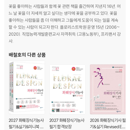
22 레몬트리
꽃을 좋아하는 사람들과 함께 꽃 관련 책을 출간하며 지낸지 16년. 어
23 레드베리
느 날 꽃을 더 자세히 알고 싶다는 생각에 꽃을 공부하고 있다. 꽃을
24 은엽아카시아
좋아하는 사람들을 좀 더 이해하고 그들에게 도움이 되는 일을 계속
25 정태수
할 수 있는 사람이 되고자 한다. 플로리스트학원 운영 15년 (2006~
2020). 직업능력개발훈련교사 자격취득 (고용노동부), 프리랜서 강
STORY 02
사.
26 몬스테라
27 팔손이
배철호
의 다른 상품
28 피어리스
29 신종 셀렘
30 조팝나무
31 설유화
32 잎설유
33 호엽란·줄호엽란
34 페니쿰
35 유칼립투스 다이브즈
36 씨드 유칼립투스
2027 화훼장식기능사
2027 화훼장식기능사
2026 화훼장식기사 필
37 스키미아
필기&실기&미니북 RE
필기 합격보장
기&실기 Revised Edi
38 알비플로라