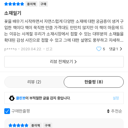
종이책
구매
91 황정
소재일기
92 정금나무
93 청사철
꽃을 배우기 시작하면서 자연스럽게 다양한 소재에 대한 궁금증이 생겨 구
94 병꽃나무
입한 책이다.책이 묵직한 만큼 가격대도 만만치 않지만 이 책이 마음에 드
95 퍼플콤펙타
는 이유는 사계절 우리가 소재시장에서 접할 수 있는 대부분의 소재들을
확대된 감성 사진으로 접할 수 있고 그에 대한 설명도 풍부하고 자세하기
96 명자란
때문이다. 그리고 더욱더 마음에 드는 점은 각 소재별 설명부분에 #으로
97 레나인센스
p****o
2020.04.22.
신고
5
댓글
1
태그화한 저자의
98 시스타펀
99 엄브렐라펀
리뷰 전체보기
100 코알라펀
STORY 05
리뷰
2
한줄평
8
101 산딸나무
102 목화
클린봇
이 부적절한 글을 감지 중입니다.
설정
103 신지매
104 페이조아
구매한줄평
추천순
105 산수국
106 나비수국
종이책
구매