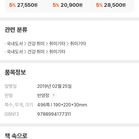
VISED EDITION
tion
5
27,550
5
20,900
5
28,500
%
%
%
원
원
원
39 올리브
40 코치아
41 유칼립투스 파블로
관련 분류
42 유칼립투스 도미니끼나
43 유칼립투스 구니
국내도서
건강 취미
취미기타
취미기타
44 유칼립투스 블랙잭
45 유칼립투스 시네리아
국내도서
건강 취미
취미기타
46 유칼립투스 니콜
47 산동백
품목정보
48 산수유
49 레몬잎
발행일
2019년 02월 25일
50 섬담쟁이
판형
반양장
STORY 03
쪽수, 무게, 크기
496쪽 | 190*220*30mm
51 동백나무
ISBN13
9788994177311
52 육송
53 해송
54 신종 루스커스
책 속으로