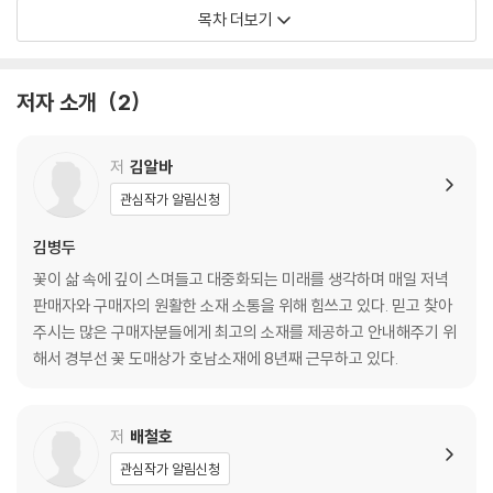
03 수양버들
목차 더보기
04 스프레이 브루니아
05 미모사 투르네르
06 미모사 플로리반다
저자 소개
2
07 피토스 테누이폴리움
08 레이스플라워
09 국산 피토스포륨
저
김알바
10 뉴카덴드론
관심작가 알림신청
11 천리향
12 오리나무
김병두
13 왕버들
꽃이 삶 속에 깊이 스며들고 대중화되는 미래를 생각하며 매일 저녁
14 재밥나무
판매자와 구매자의 원활한 소재 소통을 위해 힘쓰고 있다. 믿고 찾아
15 아랄리아
주시는 많은 구매자분들에게 최고의 소재를 제공하고 안내해주기 위
16 아이반호
해서 경부선 꽃 도매상가 호남소재에 8년째 근무하고 있다.
17 그레빌리아 로버스티
18 그레빌리아 후커리아나
19 그레빌리아 아스프넨폴리아
저
배철호
20 구름비
관심작가 알림신청
21 측백·편백