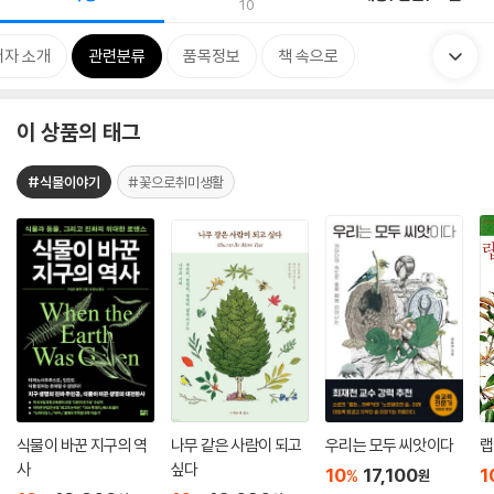
10
저자 소개
관련분류
품목정보
책 속으로
이 상품의 태그
#식물이야기
#꽃으로취미생활
식물이 바꾼 지구의 역
나무 같은 사람이 되고
우리는 모두 씨앗이다
랩
사
싶다
10
17,100
1
%
원