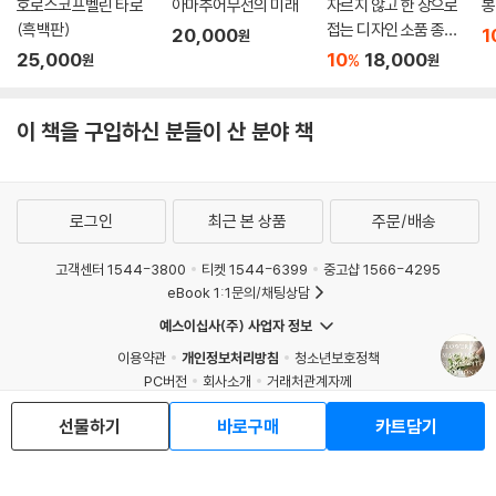
호로스코프벨린 타로
아마추어무선의 미래
자르지 않고 한 장으로
봉
(흑백판)
접는 디자인 소품 종이
20,000
1
원
접기 인테리어
25,000
10
18,000
%
원
원
이 책을 구입하신 분들이 산 분야 책
로그인
최근 본 상품
주문/배송
고객센터 1544-3800
티켓 1544-6399
중고샵 1566-4295
eBook 1:1문의/채팅상담
예스이십사(주) 사업자 정보
이용약관
개인정보처리방침
청소년보호정책
PC버전
회사소개
거래처관계자께
도서홍보
광고
선물하기
바로구매
카트담기
Copyright © YES24 Corp. All Rights Reserved.
MATOM16