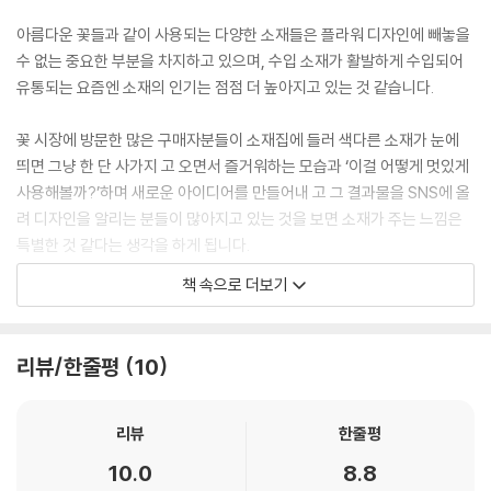
55 엽란
56 낙엽송
아름다운 꽃들과 같이 사용되는 다양한 소재들은 플라워 디자인에 빼놓을
57 크립토메리아
수 없는 중요한 부분을 차지하고 있으며, 수입 소재가 활발하게 수입되어
58 목련
유통되는 요즘엔 소재의 인기는 점점 더 높아지고 있는 것 같습니다.
59 능수버들
60 뽕나무
꽃 시장에 방문한 많은 구매자분들이 소재집에 들러 색다른 소재가 눈에
61 화살나무
띄면 그냥 한 단 사가지 고 오면서 즐거워하는 모습과 ‘이걸 어떻게 멋있게
62 석화버들
사용해볼까?’하며 새로운 아이디어를 만들어내 고 그 결과물을 SNS에 올
63 말채
려 디자인을 알리는 분들이 많아지고 있는 것을 보면 소재가 주는 느낌은
64 서귀목
특별한 것 같다는 생각을 하게 됩니다.
65 다래덩굴
책 속으로 더보기
66 스마일락스
어느 날 시장에서 판매되는 다양한 소재들이 갖는 특징을 잘 촬영하여 예
67 제니스타
쁜 감성 사진으로 만들고 소재에 대한 다양한 이야기를 읽고 도움을 받을
68 더글라스
수 있는 책이 있으면 좋겠다는 생각을 했습니다. 소재의 형태나 질감을 사
리뷰/한줄평
10
69 개나리
진을 통해 살펴보고, 소재에 대한 특징과 관리법, 구입할 수 있는 시기 등
70 줄헤드라
을 살펴볼 수 있으면 어떨까 하는 생각을 하게 되었고, 그런 생각을 시작으
71 곱슬버들
로 이 책은 만들어졌습니다.
리뷰
한줄평
72 홍가시
10.0
8.8
73 곡파
처음엔 1년 365일 꽃 시장에서 판매되는 소재들을 모두 책에 담아보려고