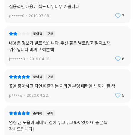
107 밀
실용적인 내용에 책도 너무너무 예쁩니다
108 조
109 부들
g*****0
2019.07.08.
7
110 수국열매
111 흰동전싸리
종이책
구매
112 위성류
내용은 정보가 별로 없습니다. 우선 꽃은 별로없고 절지소재
113 가막살나무
위주입니다.비싸고 예쁜책
114 화초고추
j******0
2019.04.12.
6
115 다정큼
116 생강초
117 황칠
종이책
구매
118 홍죽
꽃을 좋아하고 자연을 즐기는 이라면 분명 매력을 느끼게 될 책
119 크리스탈
120 탑사철
p****o
2020.04.22.
5
121 모감주
종이책
구매
엄청 큰 도움이 되네요. 곁에 두고두고 봐야겠어요. 좋은책
감사드립니다!