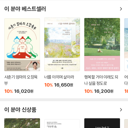
이 분야 베스트셀러
사춘기 엄마의 오장육
너를 아끼며 살아라
행복할 거야 이래도 되
어
부
나 싶을 정도로
다
10
16,650
%
원
10
16,020
10
16,200
1
%
%
원
원
이 분야 신상품