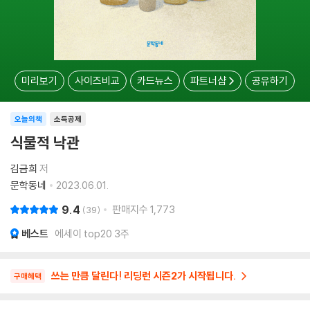
미리보기
사이즈비교
카드뉴스
파트너샵
공유하기
오늘의책
소득공제
식물적 낙관
김금희
저
문학동네
2023.06.01.
9.4
판매지수
1,773
39
베스트
에세이 top20 3주
쓰는 만큼 달린다! 리딩런 시즌2가 시작됩니다.
구매혜택