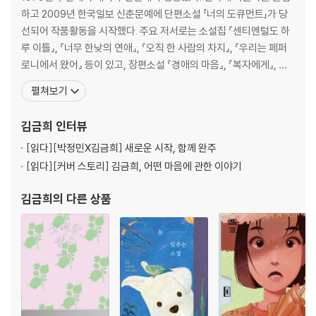
코로키아에 대해 비로소 알게 된 것 _104
하고 2009년 한국일보 신춘문예에 단편소설 「너의 도큐먼트」가 당
복잡다단한 인간사에 초연한 채, 무언가를 해치는 일 없이, 각자의 본능적
참 괜찮은 제라늄 친구 _112
선되어 작품활동을 시작했다. 주요 저서로는 소설집 『센티멘털도 하
인 삶의 실천만을 이어가는 식물들이 이룩한 발코니 속 별세계를 묘사하는
내가 아주 어렸을 때의 나무 _118
루 이틀』, 『너무 한낮의 연애』, 『오직 한 사람의 차지』, 『우리는 페퍼
김금희의 산문들을 읽다보면 어느새 주어진 현실을 단순하게 바라보며 ‘살
유기 식물 _124
로니에서 왔어』 등이 있고, 장편소설 『경애의 마음』, 『복자에게』, 중
아가는 것’ 자체를 삶의 명확한 목표로 재설정하는 자신을 발견하게 된다.
편소설 『나의 사랑, 매기』, 짧은 소설 『나는 그것에 대해 아주 오랫동
펼쳐보기
삶 이외의 다른 선택지를 손가락 사이로 흘려보내는 이러한 가뿐한 전환을
3부 겨울은 녹록하게
안 생각해』, 산문집 『사랑 밖의 모든 말들』 등이 있다. 앤솔러지 『놀이
통해 일상을 보다 너그럽게 바라볼 때 찾아오는 삶에 대한 효능감. 그것이
터는 24시』에 「첫눈으로」를 수록했다. 2015년, 2017년 젊은작가상,
김금희
인터뷰
바로 ‘식물적 낙관’의 감각이다.
메리 메리 크리스마스트리 _133
2016년 젊은작가상
알로카시아의 겨울 _139
[읽다]
[박정민X김금희] 새로운 시작, 함께 완주
‘호더’가 되지 않기 위하여 _143
[읽다]
[커버 스토리] 김금희, 어떤 마음에 관한 이야기
겨울이 오더라도 _150
쓰는 인간 _157
김금희
의 다른 상품
나의 부겐빌레아 _163
파티는 녹록하게 _169
4부 그런 나무가 되었다
봄의 귀환 _177
흰 잠 _183