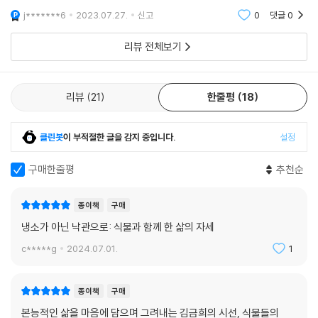
로 대하는 세상은 좀 더 고요하고 깊이있게 스스로를 돌보게, 돌아보게 해
j*******6
2023.07.27.
신고
0
댓글
0
줄 것이라고
리뷰 전체보기
리뷰
21
한줄평
18
클린봇
이 부적절한 글을 감지 중입니다.
설정
구매한줄평
추천순
종이책
구매
냉소가 아닌 낙관으로: 식물과 함께 한 삶의 자세
c*****g
2024.07.01.
1
종이책
구매
본능적인 삶을 마음에 담으며 그려내는 김금희의 시선, 식물들의