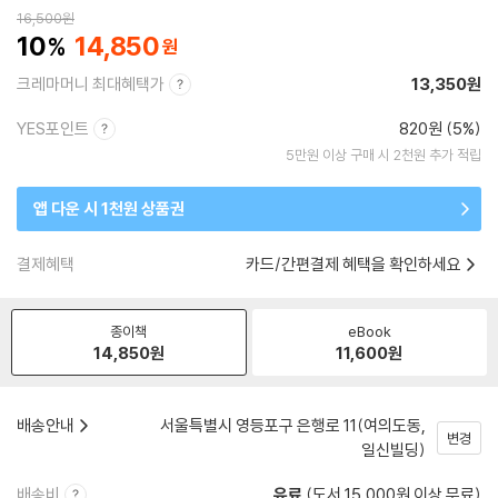
16,500
원
10
14,850
크레마머니 최대혜택가
13,350원
YES포인트
820원 (5%)
5만원 이상 구매 시 2천원 추가 적립
앱 다운 시 1천원 상품권
결제혜택
카드/간편결제 혜택을 확인하세요
종이책
eBook
14,850
원
11,600
원
배송안내
서울특별시 영등포구 은행로 11(여의도동,
변경
일신빌딩)
배송비
유료
(도서 15,000원 이상 무료)