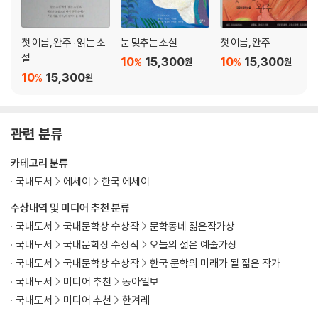
모든 넘어지는 것들은 기도를 한다 _187
이 숱한 사랑의 서사 _192
첫 여름, 완주 : 읽는 소
눈 맞추는 소설
첫 여름, 완주
새집 생활 _197
설
10
15,300
10
15,300
%
%
원
원
그런 나무가 되었다 _204
10
15,300
%
원
가능한 한 이팝나무에 가깝게 _213
내일도 여여하다 _218
관련 분류
부록
식물 군상 _229
나오는 말
우리가 선택한 낙관 _255
카테고리 분류
국내도서
에세이
한국 에세이
수상내역 및 미디어 추천 분류
국내도서
국내문학상 수상작
문학동네 젊은작가상
국내도서
국내문학상 수상작
오늘의 젊은 예술가상
국내도서
국내문학상 수상작
한국 문학의 미래가 될 젊은 작가
국내도서
미디어 추천
동아일보
국내도서
미디어 추천
한겨레