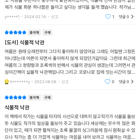
고 사랑을 주는지가 풍부하게 표현되어있어서, 식물에 전혀 관심이 없던
제가 식물 화분 하나쯤은 들이고 싶다는 생각을 들게 했습니다. 작가님은
연애소설을 잘 쓰시는 분이라고 생각했는데 에세이도 작가님 특유의 다정
y*****1
2024.02.14.
신고
1
댓글
0
하고 섬세한 문체로
종이책
구매
[도서] 식물적 낙관
여름은 원래 오래전부터 그다지 좋아하지 않았어요 그래도 어릴땐 그정돈
아니였는데 어른이 되면서 좋아하지 않게 되었던거같아요. 그런데 최근에
여름의 그 청량함과 초록색의 반해서 식물의 관심이 생겼는데 그러면서 관
심이간책이 실물적 낙관책입니다.그리고 코로나로 집에 잇는시간이 많아
지면서 집에있는 식물을 보는시간이 많아져 구매하게되었던거 같아요. 아
h*******y
2023.08.08.
신고
0
댓글
0
직도 친해지기 어려
종이책
구매
식물적 낙관
이 책에서 작가는 식물을 타자의 시선으로 대하지 않고작가가 식물을 돌보
듯 식물도 작가의 일상을 돌보아 주고 있습니다.세상에는 무수히 많은 화
단이 있고, 때가 되면 펼쳐지는 초록 물결의 싱그러움에 잠시 멈춰설 수 있
으나 작가는 좀 더 가깝게 식물하는 마음을 내어 보라고 식물하는 마음으