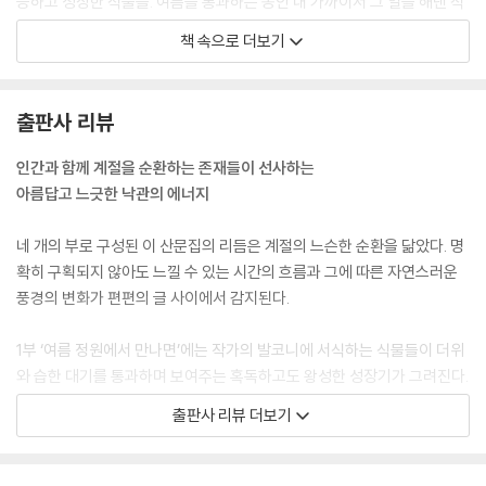
응하고 성장한 식물들. 여름을 통과하는 동안 내 가까이서 그 일을 해낸 식
물들 덕분에 나도 용기를 얻었다.
책 속으로 더보기
---「잘 자라는 일」중에서
결국 식물을 기르면서 내가 하는 일이란 대체로 일상과 겹쳐 있다. 생각해
출판사 리뷰
보면 이런 것이야말로 가장 오래갈 마음이 아닐까. 준 것을 특별히 기억하
지 않는 완전한 습관으로서의 돌봄, 혹은 사랑 같은 것 말이다.
인간과 함께 계절을 순환하는 존재들이 선사하는
---「집사 일기」중에서
아름답고 느긋한 낙관의 에너지
우리가 관여할 수 있는 조건은 한정적이고 우리는 절대 살아 있는 것들의
네 개의 부로 구성된 이 산문집의 리듬은 계절의 느슨한 순환을 닮았다. 명
완벽한 관장자가 될 수 없다. 인간이 다 알 수 없는 그런 공백 때문에 어떤
확히 구획되지 않아도 느낄 수 있는 시간의 흐름과 그에 따른 자연스러운
식물은 자라고 어떤 식물은 성장을 멈춘다. 그러니 빛, 바람, 물이라는 답은
풍경의 변화가 편편의 글 사이에서 감지된다.
가드닝의 수많은 실패자들을 북돋우고 자책에서 구해내는 치유의 말일지
도 몰랐다.
1부 ‘여름 정원에서 만나면’에는 작가의 발코니에 서식하는 식물들이 더위
---「코로키아에 대해 비로소 알게 된 것」중에서
와 습한 대기를 통과하며 보여주는 혹독하고도 왕성한 성장기가 그려진다.
인위적으로 개입하기보다 식물들이 원하는 만큼 무성해지면서 자유분방
출판사 리뷰 더보기
우리집에서는 식물들이 제각각 다른 집을 짓고 산다. 좀 비좁기도 하고 습
한 성장을 즐기도록 하는 이 발코니에서는 김금희와 식물들 간의 꾸밈없는
하기도 하고 색도 낡아 있지만 그런 차이들에 아랑곳없이 뿌리를 내리고
대화가 이루어진다. 어쩌면 인간의 역할은 여름을 앓는 존재들을 지켜보며
적응을 해낸다. 차이는 결함이 아니라 그저 조건일 뿐이라는 사실을 식물
함께 앓는 것에 지나지 않을지도 모른다는 깨달음이 역설적으로 안도감을