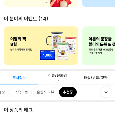
이 분야의 이벤트
14
리뷰/한줄평
도서정보
배송/반품/교환
39
정보
책 속으로
출판사 리뷰
추천평
이 상품의 태그