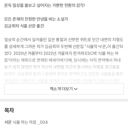
문득 일상을 돌보고 싶어지는 가뿐한 전환의 감각!
모든 존재의 진정한 안녕을 비는 소설가
김금희의 식물 산문 출간
일상의 순간에서 길어올린 깊은 통찰과 산뜻한 위트로 인간 내면의 지형도
를 섬세하게 그려온 작가 김금희의 두번째 산문집 『식물적 낙관』이 출간되
었다. 2020년 여름부터 2022년 겨울까지 한겨레 ESC에 ‘식물 하는 마
음’이라는 제목으로 연재된 에세이에 더해, 당시에는 아직 연약해서 꺼내
놓기 쉽지 않았던 작가 자신의 내면을 지긋이 응시하는 미발표 원고들을
담았다. 김금희의 발코니 정원에 찾아온 연약하고도 강인한 식물들을 통한
깨달음의 기록이자, 식물을 매개로 만난 다정한 사람들과 만들어낸 환한
순간들의 기록이기도 한 이 책은 작가가 식물과 더불어 살아가며 통과하는
책소개 더보기
사계절의 풍경을 따라간다. 그 풍경의 변화에 따른 마음의 굴곡 또한 김금
희 산문만의 아릿하고도 부드러운 필치로 그려진다.
목차
무엇보다 눈에 띄는 것은 이 책이 ‘소설가의 식물 산문’이라는 점이다. 일찍
이 버지니아 울프, 헤르만 헤세와 같은 대문호들이 찬미한 바 있는 식물이
서문
식물 하는 마음 _004