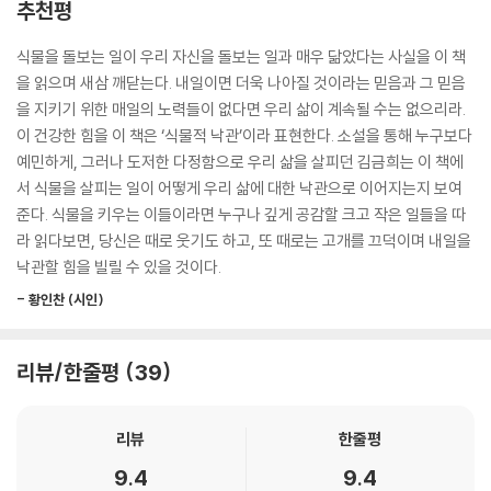
추천평
들이 보여주는 것이다.
불러일으키는 한편 생명에 대한 든든한 믿음을 안겨준다.
---「새집 생활」중에서
식물을 돌보는 일이 우리 자신을 돌보는 일과 매우 닮았다는 사실을 이 책
2부 ‘이별은 선선한 바람처럼’에는 가을바람과 함께 환기되는 상실의 아픔
을 읽으며 새삼 깨닫는다. 내일이면 더욱 나아질 것이라는 믿음과 그 믿음
식물은 자기 상태에 대한 미움이나 비난이 없다. 그리고 마음은 본래 그런
을 어루만지는 산문이 묶였다. 작가가 반려견과 반려식물들을 떠나보낸 후
을 지키기 위한 매일의 노력들이 없다면 우리 삶이 계속될 수는 없으리라.
식물의 형태이지 지금 나를 옥죄어오는 이 나쁜 형태가 아니다.
무너졌던 마음을 다독여 다시 일상으로 복귀하는 과정이 눈부시다. 하나의
이 건강한 힘을 이 책은 ‘식물적 낙관’이라 표현한다. 소설을 통해 누구보다
---「가능한 한 이팝나무에 가깝게」중에서
식물이 지닌 삶의 무게를 헤아리고, 살아 있는 존재들이 보이는 변화의 기
예민하게, 그러나 도저한 다정함으로 우리 삶을 살피던 김금희는 이 책에
척에 경탄하며, 작가는 예비되어 있는 또다른 상실을 마주할 힘을 마련한
서 식물을 살피는 일이 어떻게 우리 삶에 대한 낙관으로 이어지는지 보여
만약 식물에게서 매번 고통을 상상한다면 식물을 기르는 방식은 매우 왜곡
다. 첫 산문집에서 소설로 다 할 수 없었던 내밀한 고백을 자신의 목소리로
준다. 식물을 키우는 이들이라면 누구나 깊게 공감할 크고 작은 일들을 따
될 것이다. 잎을 떨어뜨리거나 가지를 휘거나 적절한 시기가 되면 꽃을 말
들려주었던 김금희가 ‘나’에서 출발하는 글쓰기를 지나 식물을 경유하는
라 읽다보면, 당신은 때로 웃기도 하고, 또 때로는 고개를 끄덕이며 내일을
려 떨어뜨리는 식물의 행태는 식물의 방식대로 읽을 때 비로소 본질에 맞
글쓰기를 통해 낯선 자신의 모습을 발견해내는 싱그러운 여정이 펼쳐진다.
낙관할 힘을 빌릴 수 있을 것이다.
는 자연적 행위가 된다. 가드닝을 하며 식물과 나는 생존의 드라마를 함께
겪지만 그것은 인간인 내가 구성한 것일 뿐 사실 거기서 발생하는 상념들
- 황인찬 (시인)
3부 ‘겨울은 녹록하게’에는 성장을 잠시 멈추고 나중을 기약하며 거센 추
은 식물 자체와는 무관하다. 그 무관함, 발코니에서의 날들이 계속되면서
위를 견딜 힘을 비축하는 식물들의 모습이 따스한 시선으로 묘사된다. 생
나는 내가 배워야 하는 것이 바로 그 무관함이라는 생각을 한다.
의 사이클 하나를 완주해낸 뒤, 한 해 동안 이루어낸 변화를 축하하고 남은
리뷰/한줄평
39
---「내일도 여여하다」중에서
아쉬움을 뒤로하며 스스로를 격려하는 모습은 식물과 인간이 다르지 않다.
기온의 변화에 따라 식물이 보내는 신호를 기민하게 살피며 화분들에 더욱
식물에게는 지금 이곳 이외에 다른 대안이 없다는 엄정한 상태가 있다. 그
리뷰
한줄평
따뜻한 자리를 내어주어야 할 때를 기다리는 작가의 모습에서는 생명을 지
리고 바로 이 점이 역설적으로 식물들의 낙관적 미래를 만들어낸다. 환경
닌 모든 것을 향한 애정을 확인할 수 있다.
9.4
9.4
에 적응하는 것, 성장할 수 있다면 환희에 차 뿌리를 박차고 오르는 것, 자