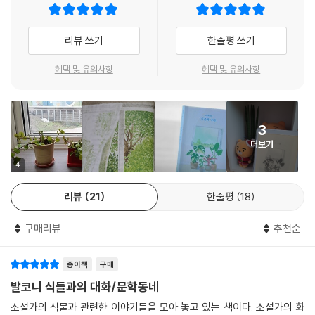
기 결실에 관한 희비나 낙담이 없는 것, 삶 이외의 선택지가 없는 것, 그렇
4부 ‘그런 나무가 되었다’에는 긴 겨울의 끝에 당도한 봄날 다시금 몸을 꿈
게 자기가 놓인 세계와 조응해나가는 것. 이런 질서가 있는 내일이라면 낙
질거리기 시작하는 식물들의 밝은 기운이 담겼다. 김금희가 묘사하는 연둣
리뷰 쓰기
한줄평 쓰기
관하지 않을 수 없을 것이다.
빛 봄 풍경은 그 자체로 희망차다. 어느덧 연한 햇빛을 받으며 넘실거리는
---「나오는 말_우리가 선택한 낙관」중에서
나뭇잎들로 가득찬 창밖, 메말랐던 식물들이 가지에 조그맣게 핀 여린 잎
혜택 및 유의사항
혜택 및 유의사항
으로 보내는 생존의 기척 등을 바라보는 작가의 시선도 어딘가 지난 계절
들과는 달라진 듯하다. 4부의 마지막 장면에서 그가 깊은 숲을 응시하는
동안 아픈 감정들은 발화되는 대신 다시 내면으로 스며들고, 그 과정을 오
3
롯이 느끼며 작가는 식물과 교류하는 동안 더욱 단단해진 자신을 확인한
더보기
다.
4
부록 ‘식물 군상’은 김금희가 지금까지 만난 식물 중 30종을 추려 자신의
리뷰
21
한줄평
18
언어로 직접 소개하는 코너이다. 이름에 얽힌 사연, 특징적인 모습, 최적의
성장 환경, 기를 때 주의해야 할 점, 기르면서 얻을 수 있는 기쁨의 종류 등
구매리뷰
추천순
식물에 대한 다채로운 정보가 작가 나름의 경험에 비추어 서술된다. 이제
막 식물을 가족으로 들인 독자에게는 실증적인 조언을, 식물과 함께 다양
종이책
구매
한 경험을 쌓아온 독자에게는 지극한 공감을 안겨준다.
발코니 식들과의 대화/문학동네
『식물적 낙관』에 수록된 일러스트는 경북 상주로 귀촌해 자연이 지닌 안전
소설가의 식물과 관련한 이야기들을 모아 놓고 있는 책이다. 소설가의 화