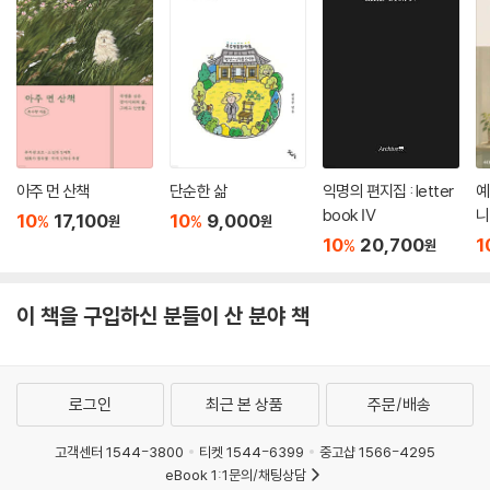
아주 먼 산책
단순한 삶
익명의 편지집 : letter
예
book Ⅳ
니
10
17,100
10
9,000
%
%
원
원
10
20,700
1
%
원
이 책을 구입하신 분들이 산 분야 책
로그인
최근 본 상품
주문/배송
고객센터 1544-3800
티켓 1544-6399
중고샵 1566-4295
eBook 1:1문의/채팅상담