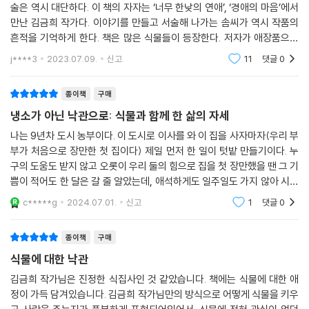
한 색감을 포착해온 일러스트레이터 라킷키(Lakitki)의 작품이다. 그의 그
술은 역시 대단하다. 이 책의 자자는 ‘너무 한낮의 연애’, ‘경애의 마음’에서
만난 김금희 작가다. 이야기를 만들고 서술해 나가는 솜씨가 역시 작품의
림은 식물 본연의 편안한 모습에서 인간의 마음의 안녕에 대한 가능성을
흔적을 기억하게 한다. 책은 많은 식물들이 등장한다. 저자가 애장품으로
발견하는 김금희의 글과 어우러져 이 책에 더욱 건강한 기운을 불어넣어준
간직하고 있는 식물들이다. 그들이 스스로 자생적으로 관계를 맺으면서 살
다. 펼치는 페이지마다 숨이 트이고 마음이 넓어지는 듯한 환한 풍경이 담
j****3
2023.07.09.
신고
11
댓글
0
아가는
긴 이 산문집은 식물과 함께하는 낙관적인 삶을 위한 다정한 길잡이가 되
어줄 것이다.
종이책
구매
냉소가 아닌 낙관으로: 식물과 함께 한 삶의 자세
◆
나는 9년차 도시 농부이다. 이 도시로 이사를 와 이 집을 사자마자(우리 부
부가 처음으로 장만한 첫 집이다) 제일 먼저 한 일이 텃밭 만들기이다. 누
『식물적 낙관』은 가드닝에 관한 안내서는 아니다. 일상의 다양한 주제를
구의 도움도 받지 않고 오롯이 우리 둘의 힘으로 집을 첫 장만했을 땐 그 기
담은 여느 형식의 산문집도 아니다. 하지만 어떤 산문 작업을 할 때보다 자
쁨이 적어도 한 달은 갈 줄 알았는데, 애석하게도 일주일도 가지 않아 시시
유롭게 썼다는 생각이 든다. 식물에 대해 말하려 하자 마음은 더 쉽게 열렸
해지고 말았다. 당황스러운 감정과 더불어 이 집에 애착을 가질 수 있는 무
c*****g
2024.07.01.
신고
1
댓글
0
고 소설 속 인물 뒤에 숨어 있던, 사실은 내 것이었던 기억들이 잎맥처럼 그
어라도 해
려졌다. 이 년 동안 에세이를 연재하면서 나는 감추어두었던 산문 속 자아
가 자기방어를 뚫고 서서히 나오는 것을 느꼈다. 식물 집사로서, 글을 쓰는
종이책
구매
사람으로서 참 괜찮은 가드닝 시간이었다고, 다행이라고 생각한다. _김금
식물에 대한 낙관
희, ‘나오는 말’에서
김금희 작가님은 진정한 식집사인 것 같았습니다. 책에는 식물에 대한 애
정이 가득 담겨있습니다. 김금희 작가님만의 방식으로 어떻게 식물을 키우