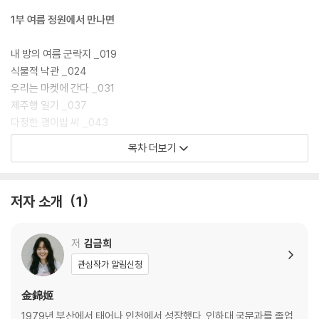
라는 존재를 지금 김금희가 사랑하게 된 이유는 무엇일까. 첫 산문집 『사랑
밖의 모든 말들』(2020)의 첫머리에 “글을 쓰지 않을 때면 으레 발코니에
1부 여름 정원에서 만나면
나가” 식물을 돌보다 문득 “절박하게 하네, (…) 싸우듯이 하네”(서문 「안
팎의 말들」)라는 마음의 소리를 들었다고 쓴 작가는 그뒤 3년간 모은 산문
내 방의 여름 군락지 _019
을 묶은 『식물적 낙관』에서 “돌아보면 내가 식물에 빠져든 시기는 마음이
식물적 낙관 _024
힘들었던 때와 거의 비슷했다”(서문 「식물 하는 마음」)고 고백한다. 지난
우리는 마켓에 간다 _031
3년 내내 지속된 코로나 팬데믹이라는 시련, 공교롭게 맞물린 개인적인 상
제주행 일기 _037
실과 삶의 부산물 같은 고민들을 겪으며 작가는 식물이 지닌 오묘한 치유
다정한 괭이밥 씨 _043
의 에너지에 이끌렸을까.
헤세와 울프의 여름 정원 _048
목차 더보기
잘 자라는 일 _057
이제 『식물적 낙관』에 이르러 김금희는 더이상 식물을 절박하게 대하지 않
휴가와 발코니 _062
는다. 김금희의 소설이 삶을 향해 드러내는 특유의 온화하고 담대한 시선
저자 소개
1
은 현실에 대한 냉철한 이해에서 비롯되는바, 작가는 산문에서도 식물이
2부 이별은 선선한 바람처럼
지닌 생명력과 특질을 명확히 관찰하고 이해해나가며 식물들의 느긋한 낙
관의 자세를 받아들인다. 화분에 심긴 채 작가의 발코니에서 살아가는 실
삶이라는 덩어리 _071
저
김금희
내 식물들은 함께 사는 인간이 현실적인 문제들로 고뇌하느라 여력이 없는
집사 일기 _079
관심작가 알림신청
동안 척박한 환경에 놓이기도 하지만, 외부의 변화에 아랑곳하지 않고 오
기도를 부탁해 _085
직 생장만을 도모하면서 주어진 상황에서 자신이 할 수 있는 일을 착실히
우리들의 세컨드 스텝 _092
金錦姬
수행하는 모습을 보여준다.
올리브가 하는 일 _098
1979년 부산에서 태어나 인천에서 성장했다. 인하대 국문과를 졸업