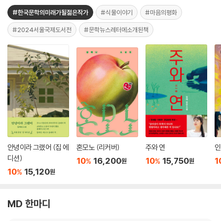
#한국문학의미래가될젊은작가
#식물이야기
#마음의평화
#2024서울국제도서전
#문학뉴스레터에소개된책
안녕이라 그랬어 (집 에
혼모노 (리커버)
주와 연
인
디션)
10
16,200
10
15,750
1
%
%
원
원
10
15,120
%
원
MD 한마디