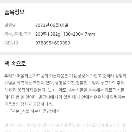
품목정보
발행일
2023년 06월 01일
쪽수, 무게, 크기
260쪽 | 382g | 130*200*17mm
ISBN13
9788954699389
책 속으로
우리가 떠올리는 가드닝의 아름다움은 기실 상상에 가깝고 오히려 성장의
개념을 왜곡하는 측면이 있다. 생명을 가진 것들은 그렇게 누군가의 주재
에 따라 움직이지 않는다. (…) 그래도 나는 식물을 계속해서 기르고 식물
이야기를 쓸 것이다. 발코니에 나가 있을 때 내 안에서 은은하게 일렁이는
마음들의 정체가 궁금하니까.
---「서문_식물 하는 마음」중에서
인간인 나는 파악할 수 없는 이 공간의 특질과 에너지를 찾아내 열심히 적