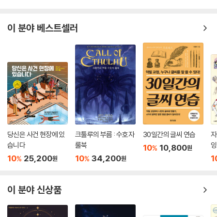
이 분야 베스트셀러
당신은 사건 현장에 있
크툴루의 부름 : 수호자
30일간의 글씨 연습
자
습니다
룰북
잉
10
10,800
%
원
10
25,200
10
34,200
1
%
%
원
원
이 분야 신상품