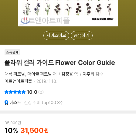
사이즈비교
공유하기
소득공제
플라워 컬러 가이드 Flower Color Guide
대록 퍼트남
마이클 퍼트남
저
김정용
역
이주희
감수
아트앤아트피플
2019.11.10.
10.0
2
베스트
건강 취미 top100 3주
35,000
원
10
31,500