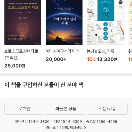
호로스코프벨린 타로
아마추어무선의 미래
봉님's 오늘, 기록
취
(흑백판)
20,000
10
13,320
1
%
원
원
25,000
원
이 책을 구입하신 분들이 산 분야 책
로그인
최근 본 상품
주문/배송
고객센터 1544-3800
티켓 1544-6399
중고샵 1566-4295
eBook 1:1문의/채팅상담