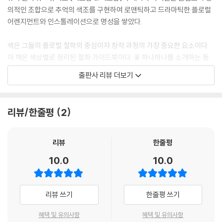
의적인 조합으로 추억의 색조를 구현하여 로맨틱하고 드라마틱한 플로럴
어렌지먼트와 인스톨레이션으로 명성을 쌓았다.
색은 그들의 플로럴 철학의 중심이자 창작 과정의 가장 중요한 요소이다.
이 책은 색상별로 정리된 절화 가이드북이다. 꽃 하나하나를 소개하는 동
시에 독자 스스로 무수한 플로럴 조합을 시도해볼 수 있도록 영감을 준다.
출판사 리뷰 더보기
또한 독자는 각기 다른 색상의 두 가지 꽃으로 색의 점진적인 변화 과정을
보여주는 퍼트남 & 퍼트남의 ‘색 중심’ 어렌지먼트 방식도 사용해 볼 수 있
다. 그리고 이 책은 꽃의 색감, 계절별 꽃 정보, 꽃의 특징에 대한 정보를 보
리뷰/한줄평
2
기 쉽게 담고 있어 독자들이 다양한 형태와 크기의 꽃들을 사용하여 더욱
아름다운 어렌지먼트를 만들 수 있도록 도와줄 것이다.
리뷰
한줄평
‘플라워 컬러 가이드’는 아름다운 사진뿐만 아니라 꽃 관리법, 계절에 따른
10.0
10.0
시장 출하 여부, 환경을 고려한 지속 가능성과 같은 유용한 정보도 담고 있
다. ‘플라워 컬러 가이드’는 전문 플로리스트와 이벤트 플래너뿐만 아니라
식물에 대한 열정과 무궁무진한 색상 조합에 강한 흥미를 가진 사람 모두
리뷰 쓰기
한줄평 쓰기
에게 완벽한 책이라 하겠다.
혜택 및 유의사항
혜택 및 유의사항