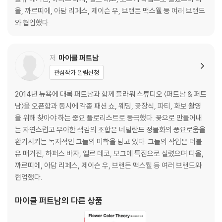
올, 까르띠에, 아담 리페스, 제이슨 우, 브랜든 맥스웰 등 여러 브랜드
와 협업했다.
저
마이클 퍼트남
관심작가 알림신청
2014년 뉴욕에 대록 퍼트남과 함께 플라워 스튜디오 〈퍼트남 & 퍼트
남〉을 오픈함과 동시에 각종 패션 쇼, 웨딩, 꽃장식, 파티, 화보 촬영
을 위해 찾아야 하는 중요 플로리스트로 등극했다. 꽃으로 만들어내
는 자연스럽고 우아한 색감의 조합은 네덜란드 정물화의 풍요로움을
환기시키는 독자적인 그들의 미학을 담고 있다. 그들의 작업은 더블
유 매거진, 하퍼스 바자, 엘르 데코, 보그에 특집으로 실렸으며 디올,
까르띠에, 아담 리페스, 제이슨 우, 브랜든 맥스웰 등 여러 브랜드와
협업했다.
마이클 퍼트남
의 다른 상품