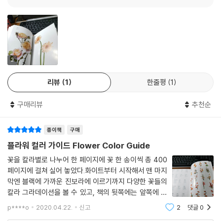
2
리뷰
1
한줄평
1
구매리뷰
추천순
종이책
구매
플라워 컬러 가이드 Flower Color Guide
꽃을 칼라별로 나누어 한 페이지에 꽃 한 송이씩 총 400
페이지에 걸쳐 실어 놓았다.화이트부터 시작해서 맨 마지
막엔 블랙에 가까운 진보라에 이르기까지 다양한 꽃들의
칼라 그라데이션을 볼 수 있고, 책의 뒷쪽에는 앞쪽에 소
개한 꽃들을 한 페이지에 각 20송이씩 총 20페이지에 걸
p****o
2020.04.22.
신고
2
댓글
0
쳐 하나씩 절취해서 사용할 수 있도록 해놓았다.어떤 작품