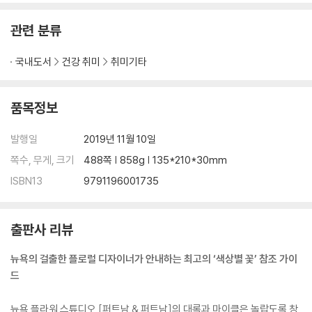
관련 분류
국내도서
건강 취미
취미기타
품목정보
발행일
2019년 11월 10일
쪽수, 무게, 크기
488쪽 | 858g | 135*210*30mm
ISBN13
9791196001735
출판사 리뷰
뉴욕의 걸출한 플로럴 디자이너가 안내하는 최고의 ‘색상별 꽃’ 참조 가이
드
뉴욕 플라워 스튜디오 [퍼트남 & 퍼트남]의 대록과 마이클은 놀랍도록 창