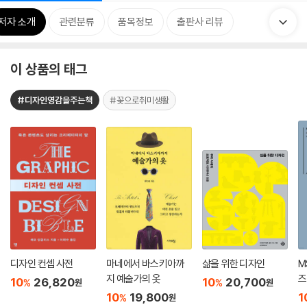
저자 소개
관련분류
품목정보
출판사 리뷰
이 상품의 태그
#디자인영감을주는책
#꽃으로취미생활
디자인 컨셉 사전
마네에서 바스키아까
삶을 위한 디자인
M
지 예술가의 옷
즈
10
26,820
10
20,700
%
%
원
원
10
19,800
1
%
원