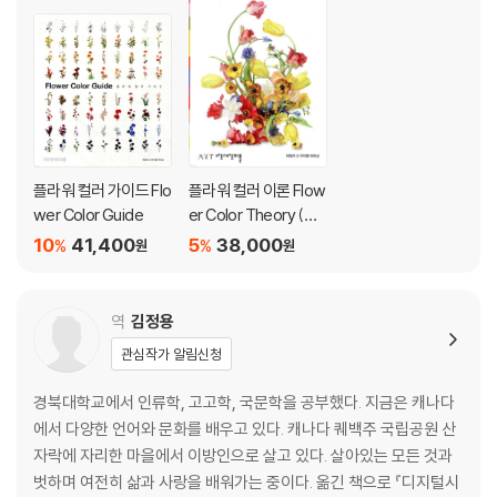
플라워 컬러 가이드 Flo
플라워 컬러 이론 Flow
wer Color Guide
er Color Theory (한
국어판)
10
41,400
5
38,000
%
%
원
원
역
김정용
관심작가 알림신청
경북대학교에서 인류학, 고고학, 국문학을 공부했다. 지금은 캐나다
에서 다양한 언어와 문화를 배우고 있다. 캐나다 퀘백주 국립공원 산
자락에 자리한 마을에서 이방인으로 살고 있다. 살아있는 모든 것과
벗하며 여전히 삶과 사랑을 배워가는 중이다. 옮긴 책으로 『디지털시