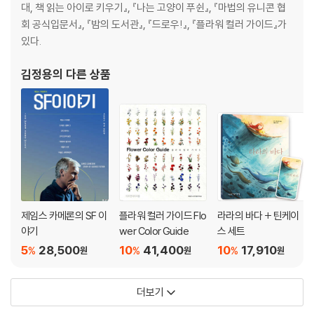
대, 책 읽는 아이로 키우기』, 『나는 고양이 푸쉰』, 『마법의 유니콘 협
회 공식입문서』, 『밤의 도서관』, 『드로우!』, 『플라워 컬러 가이드』가
있다.
김정용
의 다른 상품
제임스 카메론의 SF 이
플라워 컬러 가이드 Flo
라라의 바다 + 틴케이
야기
wer Color Guide
스 세트
5
28,500
10
41,400
10
17,910
%
%
%
원
원
원
더보기